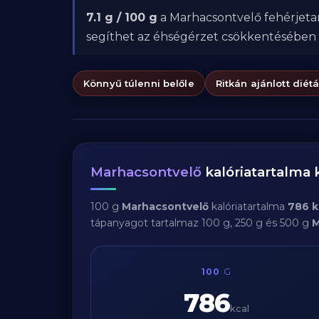
7.1 g / 100 g
a Marhacsontvelő fehérjetar
segíthet az éhségérzet csökkentésében
Könnyű túlenni belőle
Ritkán ajánlott diét
Marhacsontvelő
kalóriatartalma
100 g
Marhacsontvelő
kalóriatartalma
786 k
tápanyagot tartalmaz 100 g, 250 g és 500 g
M
100
G
786
kcal