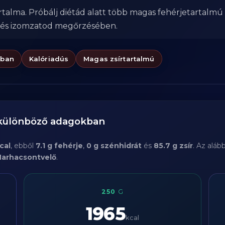
talma. Próbálj diétád alatt több magas fehérjetartalmú 
 és izomzatod megőrzésében.
ában
Kalóriadús
Magas zsírtartalmú
 különböző adagokban
cal
, ebből
7.1 g fehérje
,
0 g szénhidrát
és
85.7 g zsír
. Az aláb
arhacsontvelő
.
250
G
1965
kcal