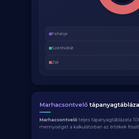
Fehérje
Szénhidrát
Zsír
Marhacsontvelő
tápanyagtábláza
Marhacsontvelő
teljes tápanyagtáblázata 10
mennyiséget a kalkulátorban az értékek frissí