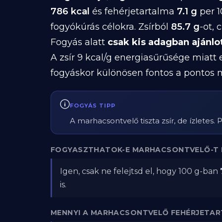
786 kcal
és fehérjetartalma
7.1 g
per 1
fogyókúrás célokra. Zsírból
85.7 g
-ot,
Fogyás alatt
csak kis adagban ajánlo
A zsír 9 kcal/g energiasűrűsége miatt
fogyáskor különösen fontos a pontos 
FOGYÁS TIPP
A marhacsontvelő tiszta zsír, de ízletes.
FOGYASZTHATOK-E MARHACSONTVELŐ-T 
Igen, csak ne felejtsd el, hogy 100 g-ban
is.
MENNYI A MARHACSONTVELŐ FEHÉRJETA