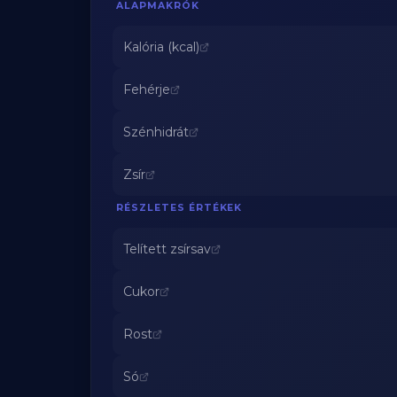
ALAPMAKRÓK
Kalória (kcal)
Fehérje
Szénhidrát
Zsír
RÉSZLETES ÉRTÉKEK
Telített zsírsav
Cukor
Rost
Só