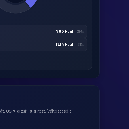
786 kcal
39%
1214 kcal
61%
át,
85.7 g
zsír,
0 g
rost. Változtasd a