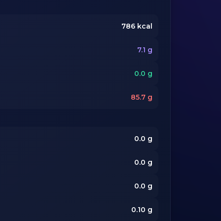
786
kcal
7.1
g
0.0
g
85.7
g
0.0
g
0.0
g
0.0
g
0.10
g