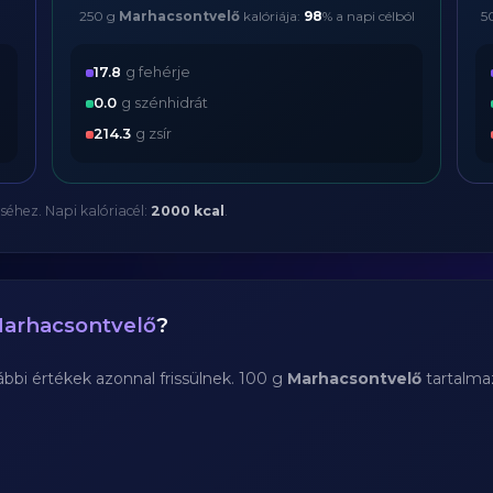
250 g
Marhacsontvelő
kalóriája:
98
% a napi célból
5
17.8
g fehérje
0.0
g szénhidrát
214.3
g zsír
séhez. Napi kalóriacél:
2000 kcal
.
arhacsontvelő
?
bi értékek azonnal frissülnek. 100 g
Marhacsontvelő
tartalma