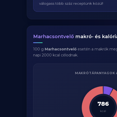
válogass több száz receptünk közül!
Marhacsontvelő
makró- és kalóri
100 g
Marhacsontvelő
esetén a makrók meg
napi 2000 kcal célodnak.
MAKRÓTÁPANYAGOK 
786
kcal