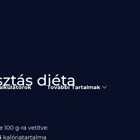
sztás diéta
alkulátorok
További Tartalmak
100 g-ra vetítve:
ő
kalóriatartalma