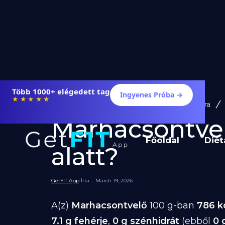
Több 1000+ elégedett tag
Ingyenes Próba →
★★★★★
Diéta és Étrend
Ételek Fogyásra
Marhacsontvelő
Főoldal
Diét
alatt?
GetFIT App
Írta -
March 19, 2026
A(z)
Marhacsontvelő
100 g-ban
786 k
7.1 g fehérje
,
0 g szénhidrát
(ebből
0 