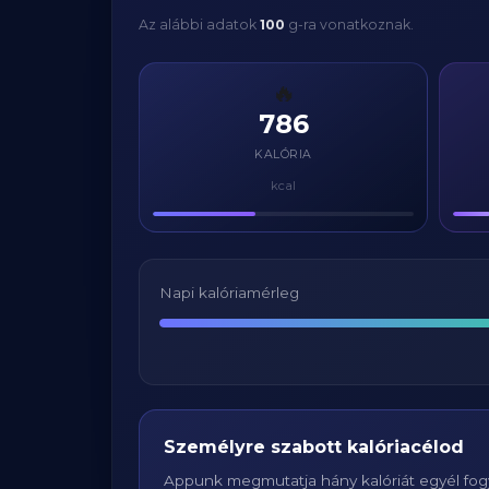
Az alábbi adatok
100
g-ra vonatkoznak.
🔥
786
KALÓRIA
kcal
Napi kalóriamérleg
Személyre szabott kalóriacélod
Appunk megmutatja hány kalóriát egyél fogy