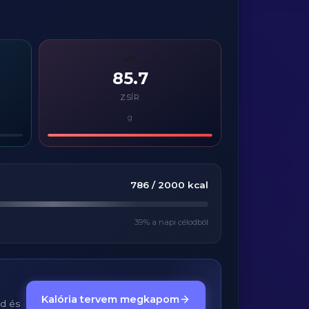
🧈
85.7
ZSÍR
g
786
/
2000
kcal
39
% a napi célodból
Kalória tervem megkapom
ed és