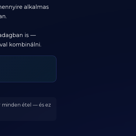
mennyire alkalmas
an.
 adagban is —
val kombinálni.
r minden étel — és ez