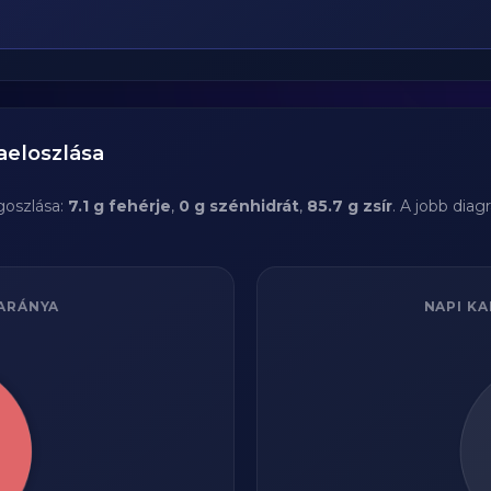
aeloszlása
oszlása:
7.1 g fehérje
,
0 g szénhidrát
,
85.7 g zsír
. A jobb dia
ARÁNYA
NAPI KA