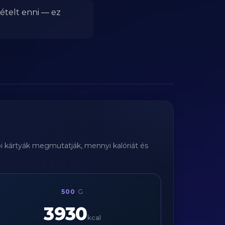
ételt enni — ez
bi kártyák megmutatják, mennyi kalóriát és
500
G
3930
kcal