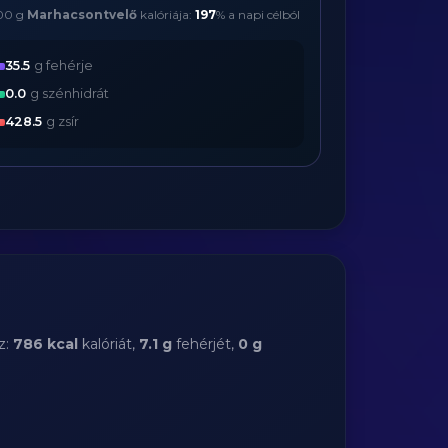
00 g
Marhacsontvelő
kalóriája:
197
% a napi célból
35.5
g fehérje
0.0
g szénhidrát
428.5
g zsír
z:
786 kcal
kalóriát,
7.1 g
fehérjét,
0 g