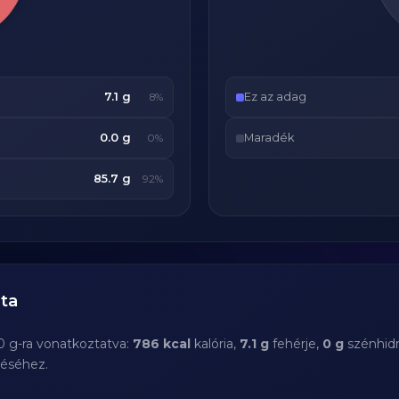
7.1 g
Ez az adag
8%
0.0 g
Maradék
0%
85.7 g
92%
ta
0 g-ra vonatkoztatva:
786 kcal
kalória,
7.1 g
fehérje,
0 g
szénhidr
téséhez.