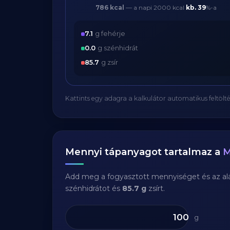
786 kcal
— a napi 2000 kcal
kb.
39
%-a
7.1
g fehérje
0.0
g szénhidrát
85.7
g zsír
Kattints egy adagra a kalkulátor automatikus feltölté
Mennyi tápanyagot tartalmaz a
M
Add meg a fogyasztott mennyiséget és az aláb
szénhidrátot és
85.7 g
zsírt.
g