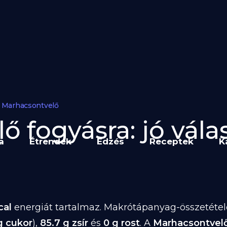
Marhacsontvelő
 fogyásra: jó vála
a
Étrendek
Edzés
Receptek
K
cal
energiát tartalmaz. Makrótápanyag-összetétele 
g cukor
),
85.7 g zsír
és
0 g rost
. A
Marhacsontvel