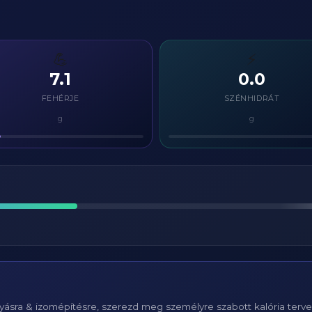
💪
⚡
7.1
0.0
FEHÉRJE
SZÉNHIDRÁT
g
g
ásra & izomépítésre, szerezd meg személyre szabott kalória terv