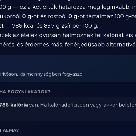
00 g — ez a két érték határozza meg leginkább, 
 cukorból
0 g
-ot és rostból
0 g
-ot tartalmaz 100 g-b
tt
— 786 kcal és 85.7 g zsír per 100 g.
 ezek az ételek gyorsan halmoznak fel kalóriát kis
mérés, és érdemes más, fehérjedúsabb alternatívá
 Piritóson, kis mennyiségben fogyaszd.
HA FOGYNI AKAROK?
786 kalória
van. Ha kalóriadeficitben vagy, akkor belefé
RTALMA?