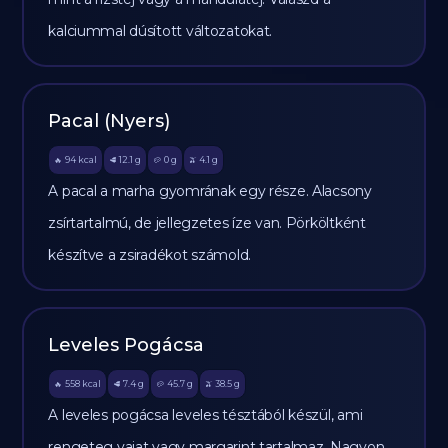
kalciummal dúsított változatokat.
Pacal (Nyers)
94
kcal
12.1
g
0
g
4.1
g
🔥
🥩
🥔
🫒
A pacal a marha gyomrának egy része. Alacsony
zsírtartalmú, de jellegzetes íze van. Pörköltként
készítve a zsiradékot számold.
Leveles Pogácsa
558
kcal
7.4
g
45.7
g
38.5
g
🔥
🥩
🥔
🫒
A leveles pogácsa leveles tésztából készül, ami
rengeteg vajat vagy margarint tartalmaz. Nagyon