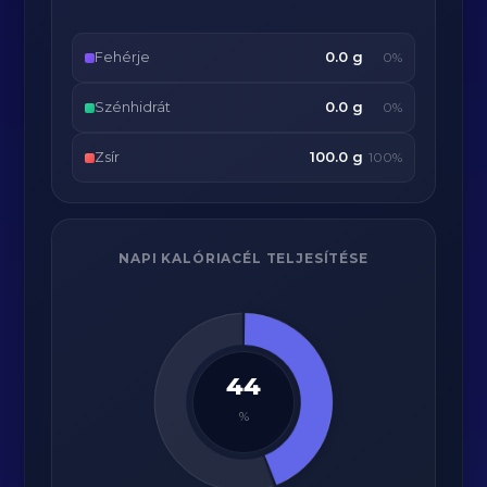
Fehérje
0.0 g
0%
Szénhidrát
0.0 g
0%
Zsír
100.0 g
100%
NAPI KALÓRIACÉL TELJESÍTÉSE
44
%