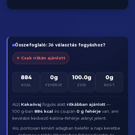
Összefoglaló: Jó választás fogyáshoz?
✕ Csak ritkán ajánlott
884
0g
100.0g
0g
KCAL
FEHÉRJE
ZSÍR
ROST
A(z)
Kakaóvaj
fogyás alatt
ritkábban ajánlott
—
100 g-ban
884 kcal
és csupán
0 g fehérje
van, ami
kevésbé kedvező kalória–fehérje arányt jelent.
Kis, pontosan kimért adagban belefér a napi keretbe