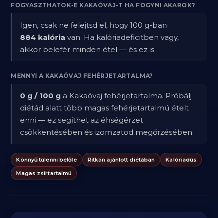
FOGYASZTHATOK-E KAKAÓVAJ-T HA FOGYNI AKAROK?
Igen, csak ne felejtsd el, hogy 100 g-ban
884 kalória
van. Ha kalóriadeficitben vagy,
akkor belefér minden étel — és ez is.
MENNYI A KAKAÓVAJ FEHÉRJETARTALMA?
0 g / 100 g
a Kakaóvaj fehérjetartalma. Próbálj
diétád alatt több magas fehérjetartalmú ételt
enni — ez segíthet az éhségérzet
csökkentésében és izomzatod megőrzésében.
Könnyű túlenni belőle
Ritkán ajánlott diétában
Kalóriadús
Magas zsírtartalmú