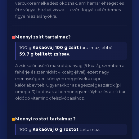
vércukoremelkedést okoznak, ami hamar éhséget és
ételvágyat hozhat vissza — ezért fogyásnál érdemes
figyelni az arányokra.
Mennyi zsírt tartalmaz?
100 g
Kakaóvaj
100 g zsírt
tartalmaz, ebből
59.7 g telített zsírsav
.
A zsír kalóriasűrű makrotápanyag (9 kcal/g, szemben a
fehérje és szénhidrát 4 kcal/g-jával), ezért nagy
mennyiségben könnyen megnöveli a napi
kalóriabevitelt. Ugyanakkor az egészséges zsírok (pl.
omega-3) fontosak a hormonegyensúlyhoz és a zsírban
oldódó vitaminok felszívódásához.
Mennyi rostot tartalmaz?
100 g
Kakaóvaj
0 g rostot
tartalmaz.