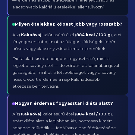
— érdemes a többi étkezésben fehérjedúsabb és
alacsonyabb kalóriájú ételekkel ellensúlyozni.
Milyen ételekhez képest jobb vagy rosszabb?
A(z)
Kakaóvaj
kalóriasűrű étel (
884 kcal / 100 g
), ami
lényegesen több, mint az átlagos zöldségek, fehér
húsok vagy alacsony zsírtartalmú tejtermékek.
Diéta alatt kisebb adagban fogyasztható, mint a
legtöbb sovány étel — de zsírban és kalóriában jóval
gazdagabb, mint pl. a főtt zöldségek vagy a sovány
húsok, ezért érdemes a nap kalóriadúsabb
étkezéseiben tervezni.
Hogyan érdemes fogyasztani diéta alatt?
A(z)
Kakaóvaj
kalóriasűrű étel (
884 kcal / 100 g
),
ezért diéta alatt a legjobban kis, pontosan kimért
adagban működik — ideálisan a nap főétkezésébe
beépítve, ahol a kalóriakeret a legnagyobb.