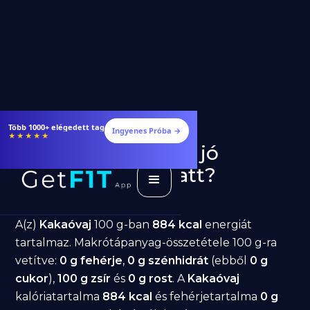
Több 1000+ elégedett tag
Ingyenes Próba →
★★★★★
Kakaóvaj fogyásra: jó
választás diéta alatt?
GetFIT App
Írta -
March 19, 2026
A(z)
Kakaóvaj
100 g-ban
884 kcal
energiát
tartalmaz. Makrótápanyag-összetétele 100 g-ra
vetítve:
0 g fehérje
,
0 g szénhidrát
(ebből
0 g
cukor
),
100 g zsír
és
0 g rost
. A
Kakaóvaj
kalóriatartalma
884 kcal
és fehérjetartalma
0 g