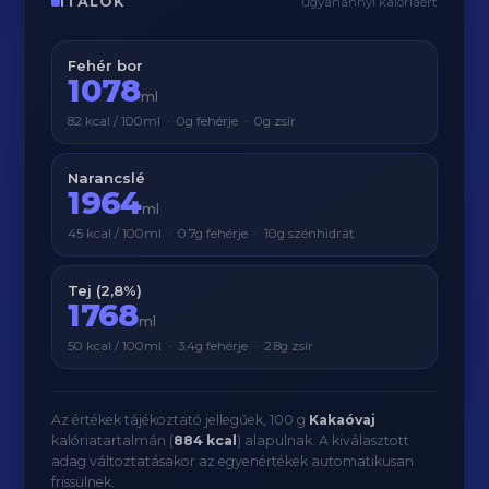
ITALOK
ugyanannyi kalóriáért
Fehér bor
1078
ml
82 kcal / 100ml · 0g fehérje · 0g zsír
Narancslé
1964
ml
45 kcal / 100ml · 0.7g fehérje · 10g szénhidrát
Tej (2,8%)
1768
ml
50 kcal / 100ml · 3.4g fehérje · 2.8g zsír
Az értékek tájékoztató jellegűek, 100 g
Kakaóvaj
kalóriatartalmán (
884 kcal
) alapulnak. A kiválasztott
adag változtatásakor az egyenértékek automatikusan
frissülnek.