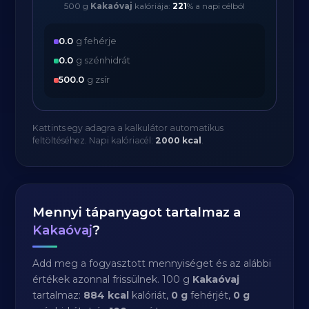
500 g
Kakaóvaj
kalóriája:
221
% a napi célból
0.0
g fehérje
0.0
g szénhidrát
500.0
g zsír
Kattints egy adagra a kalkulátor automatikus
feltöltéséhez. Napi kalóriacél:
2000 kcal
.
Mennyi tápanyagot tartalmaz a
Kakaóvaj
?
Add meg a fogyasztott mennyiséget és az alábbi
értékek azonnal frissülnek. 100 g
Kakaóvaj
tartalmaz:
884 kcal
kalóriát,
0 g
fehérjét,
0 g