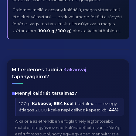
Érdemes mellé alacsony kalóriájú, magas víztartalmú
ételeket választani — ezek volumene feltölti a tányért,
fehérje- vagy rosttartalmuk ellensúlyozza a magas
zsírtartalom (
100.0 g / 100 g
) okozta kalóriatöbbletet.
Mit érdemes tudni a
Kakaóvaj
tápanyagairól?
Mennyi kalóriát tartalmaz?
100 g
Kakaóvaj
884 kcal
-t tartalmaz — ez egy
átlagos 2000 kcal-s napi célhoz képest kb.
44
%
.
A kalória az étrendben elfoglalt hely legfontosabb
mutatója: fogyáshoz napi kalóriadeficitre van szükség,
ezért fontos tudni, hogy egy-egy adag mennyit visz a