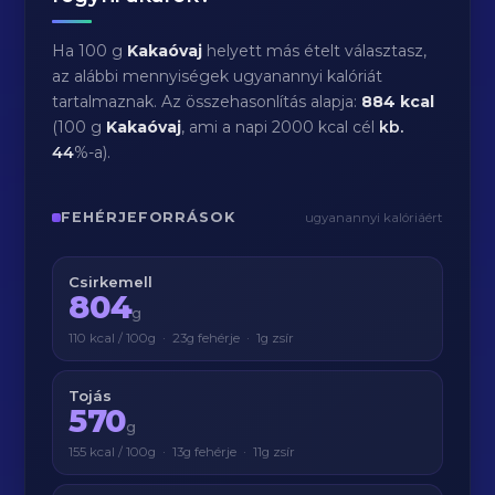
Ha 100 g
Kakaóvaj
helyett más ételt választasz,
az alábbi mennyiségek ugyanannyi kalóriát
tartalmaznak. Az összehasonlítás alapja:
884 kcal
(100 g
Kakaóvaj
, ami a napi 2000 kcal cél
kb.
44
%-a).
FEHÉRJEFORRÁSOK
ugyanannyi kalóriáért
Csirkemell
804
g
110 kcal / 100g · 23g fehérje · 1g zsír
Tojás
570
g
155 kcal / 100g · 13g fehérje · 11g zsír