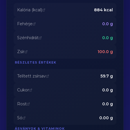
Kalória (kcal)
884
kcal
Fehérje
0.0
g
Szénhidrát
0.0
g
Zsír
100.0
g
RÉSZLETES ÉRTÉKEK
Telített zsírsav
59.7
g
Cukor
0.0
g
Rost
0.0
g
Só
0.00
g
ÁSVÁNYOK & VITAMINOK