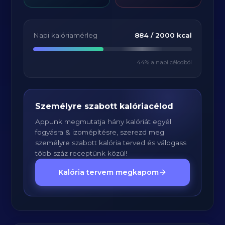
Napi kalóriamérleg
884
/
2000
kcal
44
% a napi célodból
Személyre szabott kalóriacélod
Appunk megmutatja hány kalóriát egyél
fogyásra & izomépítésre, szerezd meg
személyre szabott kalória terved és válogass
több száz receptünk közül!
Kalória tervem megkapom