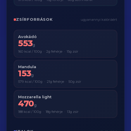
ZSÍRFORRÁSOK
ugyanannyi kalóriáért
Avokádó
553
g
160 kcal / 100g · 2g fehérje · 15g zsír
Mandula
153
g
579 kcal / 100g · 21g fehérje · 50g zsír
Mozzarella light
470
g
188 kcal / 100g · 18g fehérje · 13g zsír