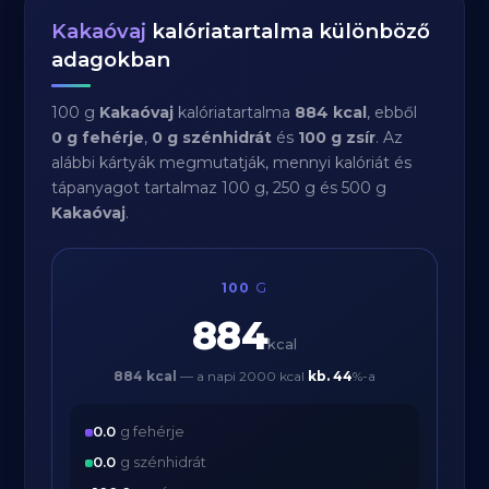
Kakaóvaj
kalóriatartalma különböző
adagokban
100 g
Kakaóvaj
kalóriatartalma
884 kcal
, ebből
0 g fehérje
,
0 g szénhidrát
és
100 g zsír
. Az
alábbi kártyák megmutatják, mennyi kalóriát és
tápanyagot tartalmaz 100 g, 250 g és 500 g
Kakaóvaj
.
100
G
884
kcal
884 kcal
— a napi 2000 kcal
kb.
44
%-a
0.0
g fehérje
0.0
g szénhidrát