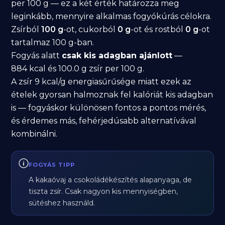
per 100 g — ez a két érték határozza meg
leginkább, mennyire alkalmas fogyókúrás célokra.
Zsírból
100 g
-ot, cukorból
0 g
-ot és rostból
0 g
-ot
tartalmaz 100 g-ban.
Fogyás alatt
csak kis adagban ajánlott
—
884 kcal és 100.0 g zsír per 100 g.
A zsír 9 kcal/g energiasűrűsége miatt ezek az
ételek gyorsan halmoznak fel kalóriát kis adagban
is — fogyáskor különösen fontos a pontos mérés,
és érdemes más, fehérjedúsabb alternatívával
kombinálni.
FOGYÁS TIPP
A kakaóvaj a csokoládékészítés alapanyaga, de
tiszta zsír. Csak nagyon kis mennyiségben,
sütéshez használd.