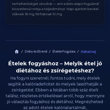
terhelhetőséget okozhat — ami edzés alapú fogyásnál
közvetlenül rontja a teljesítményt. Napi ajánlott bevitel:
nőknek 18 mg, férfiaknak 10 mg.
Kakaóvaj
Diéta és Étrend
Ételek Fogyásra
Ételek fogyáshoz – Melyik étel jó
diétához és zsírégetéshez?
Ha fogyni szeretnél, fontos tudni, mely ételek
segítik a kalóriadeficitet és melyek lassíthatják a
zsírégetést. Ebben a listában több száz ételt
találsz, részletes értékeléssel arról, hogy mennyire
jó választás fogyáshoz és diétához. Megnézheted
az adott ételek kalóriatartalmát,