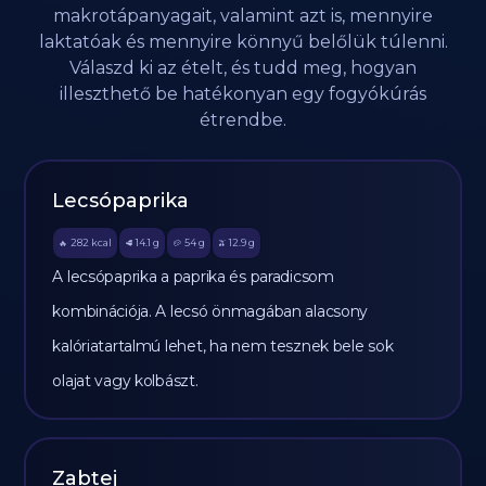
makrotápanyagait, valamint azt is, mennyire
laktatóak és mennyire könnyű belőlük túlenni.
Válaszd ki az ételt, és tudd meg, hogyan
illeszthető be hatékonyan egy fogyókúrás
étrendbe.
Lecsópaprika
282
kcal
14.1
g
54
g
12.9
g
🔥
🥩
🥔
🫒
A lecsópaprika a paprika és paradicsom
kombinációja. A lecsó önmagában alacsony
kalóriatartalmú lehet, ha nem tesznek bele sok
olajat vagy kolbászt.
Zabtej