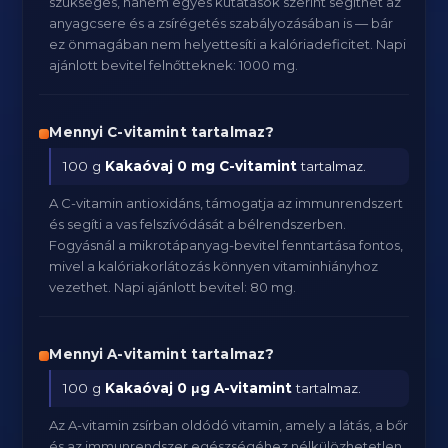
szükséges, hanem egyes kutatások szerint segíthet az
anyagcsere és a zsírégetés szabályozásában is — bár
ez önmagában nem helyettesíti a kalóriadeficitet. Napi
ajánlott bevitel felnőtteknek: 1000 mg.
Mennyi C-vitamint tartalmaz?
100 g
Kakaóvaj
0 mg C-vitamint
tartalmaz.
A C-vitamin antioxidáns, támogatja az immunrendszert
és segíti a vas felszívódását a bélrendszerben.
Fogyásnál a mikrotápanyag-bevitel fenntartása fontos,
mivel a kalóriakorlátozás könnyen vitaminhiányhoz
vezethet. Napi ajánlott bevitel: 80 mg.
Mennyi A-vitamint tartalmaz?
100 g
Kakaóvaj
0 μg A-vitamint
tartalmaz.
Az A-vitamin zsírban oldódó vitamin, amely a látás, a bőr
és az immunrendszer egészségéhez nélkülözhetetlen.