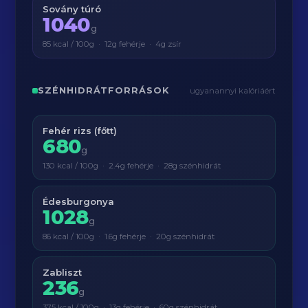
Sovány túró
1040
g
85 kcal / 100g · 12g fehérje · 4g zsír
SZÉNHIDRÁTFORRÁSOK
ugyanannyi kalóriáért
Fehér rizs (főtt)
680
g
130 kcal / 100g · 2.4g fehérje · 28g szénhidrát
Édesburgonya
1028
g
86 kcal / 100g · 1.6g fehérje · 20g szénhidrát
Zabliszt
236
g
375 kcal / 100g · 13g fehérje · 60g szénhidrát