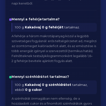
napi keretből.
Mennyi a fehérjetartalma?
100 g
Kakaóvaj
0 g fehérjét
tartalmaz.
A fehérje a három makrotápanyag közül a legjobb
szövetséges fogyásnál: erős teltségérzetet ad, megőrzi
az izomtömeget kalóriadeficit alatt, és az emésztése is
több energiát igényel a szervezettől (termikus hatás).
Felnőtteknek testsúlykilogrammonként legalább 1,6–
2 g fehérje bevitele ajánlott fogyás alatt.
Mennyi szénhidrátot tartalmaz?
100 g
Kakaóvaj
0 g szénhidrátot
tartalmaz,
ebből
0 g cukor
.
A szénhidrát önmagában nem ellenség, de a
hozzáadott cukor és a finomított szénhidrátok gyors