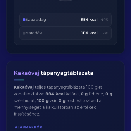
Ez az adag
884 kcal
44%
Maradék
1116 kcal
56%
Kakaóvaj
tápanyagtáblázata
Kakaóvaj
teljes tápanyagtáblázata 100 g-ra
vonatkoztatva:
884 kcal
kalória,
0 g
fehérje,
0 g
szénhidrát,
100 g
zsír,
0 g
rost. Változtasd a
mennyiséget a kalkulátorban az értékek
frissítéséhez.
ALAPMAKRÓK