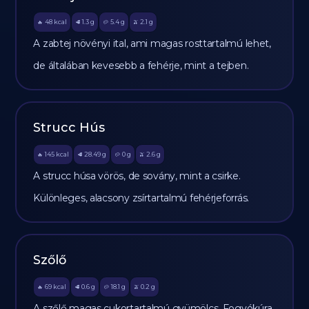
48
kcal
1.3
g
5.4
g
2.1
g
🔥
🥩
🥔
🫒
A zabtej növényi ital, ami magas rosttartalmú lehet,
de általában kevesebb a fehérje, mint a tejben.
Strucc Hús
145
kcal
28.49
g
0
g
2.6
g
🔥
🥩
🥔
🫒
A strucc húsa vörös, de sovány, mint a csirke.
Különleges, alacsony zsírtartalmú fehérjeforrás.
Szőlő
69
kcal
0.6
g
18.1
g
0.2
g
🔥
🥩
🥔
🫒
A szőlő magas cukortartalmú gyümölcs. Fogyókúra