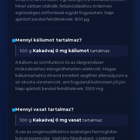
Mivel zsírban oldódik, felszívódásához érdemes
egészséges zsírforrással együtt fogyasztani. Napi
ajánlott bevitel felnőtteknek: 800 μg.
Mennyi káliumot tartalmaz?
100 g
Kakaóvaj
0 mg káliumot
tartalmaz.
A kálium az izomfunkció és az idegrendszer
működéséhez elengedhetetlen elektrolit. Magas
káliumtartalmú étrend emellett segíthet ellensúlyozni a
só okozta vízretenciót, ami fogyásnál különösen jól jön.
Napi ajánlott bevitel felnőtteknek: 3500 mg.
Mennyi vasat tartalmaz?
100 g
Kakaóvaj
0 mg vasat
tartalmaz.
A vas az oxigénszállításhoz szükséges hemoglobin
kulcsösszetevője. Vashiány fáradtságot, csökkent