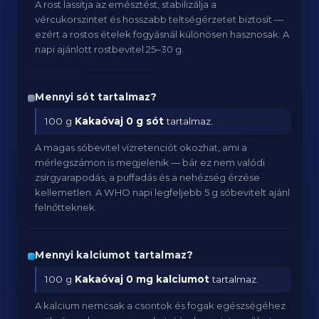
A rost lassítja az emésztést, stabilizálja a
vércukorszintet és hosszabb teltségérzetet biztosít —
ezért a rostos ételek fogyásnál különösen hasznosak. A
napi ajánlott rostbevitel 25–30 g.
Mennyi sót tartalmaz?
100 g
Kakaóvaj
0 g sót
tartalmaz.
A magas sóbevitel vízretenciót okozhat, ami a
mérlegszámon is megjelenik — bár ez nem valódi
zsírgyarapodás, a puffadás és a nehézség érzése
kellemetlen. A WHO napi legfeljebb 5 g sóbevitelt ajánl
felnőtteknek.
Mennyi kalciumot tartalmaz?
100 g
Kakaóvaj
0 mg kalciumot
tartalmaz.
A kalcium nemcsak a csontok és fogak egészségéhez