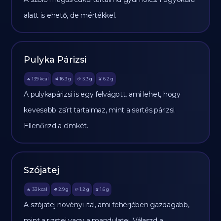
alatt is ehető, de mértékkel.
Pulyka Párizsi
139
kcal
16.3
g
3.3
g
6.2
g
🔥
🥩
🥔
🫒
A pulykapárizsi is egy felvágott, ami lehet, hogy
kevesebb zsírt tartalmaz, mint a sertés párizsi.
Ellenőrizd a címkét.
Szójatej
33
kcal
2.9
g
1.2
g
1.6
g
🔥
🥩
🥔
🫒
A szójatej növényi ital, ami fehérjében gazdagabb,
mint a rizstej vagy a mandulatej. Válaszd a