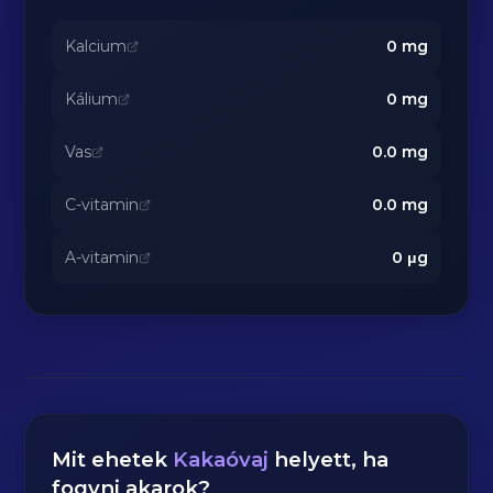
Kalcium
0
mg
Kálium
0
mg
Vas
0.0
mg
C-vitamin
0.0
mg
A-vitamin
0
μg
Mit ehetek
Kakaóvaj
helyett, ha
fogyni akarok?