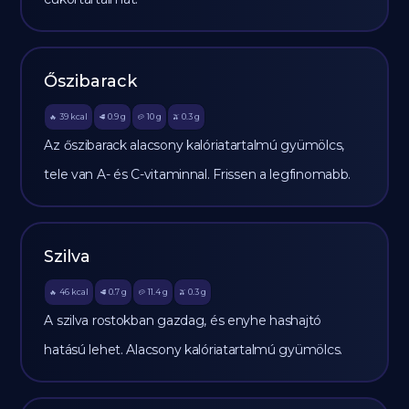
Őszibarack
39
kcal
0.9
g
10
g
0.3
g
🔥
🥩
🥔
🫒
Az őszibarack alacsony kalóriatartalmú gyümölcs,
tele van A- és C-vitaminnal. Frissen a legfinomabb.
Szilva
46
kcal
0.7
g
11.4
g
0.3
g
🔥
🥩
🥔
🫒
A szilva rostokban gazdag, és enyhe hashajtó
hatású lehet. Alacsony kalóriatartalmú gyümölcs.