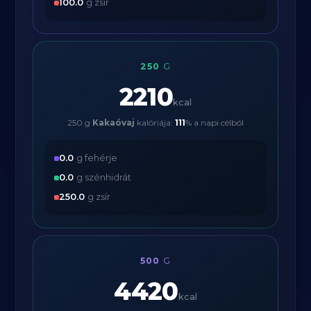
100.0
g zsír
250
G
2210
kcal
250 g
Kakaóvaj
kalóriája:
111
% a napi célból
0.0
g fehérje
0.0
g szénhidrát
250.0
g zsír
500
G
4420
kcal