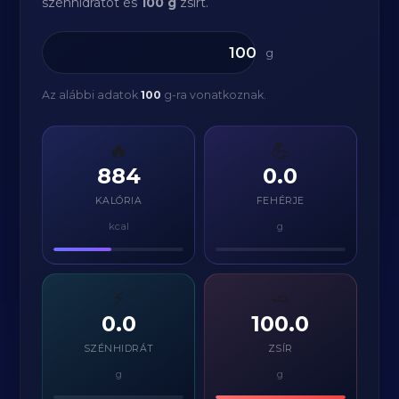
szénhidrátot és
100 g
zsírt.
g
Az alábbi adatok
100
g-ra vonatkoznak.
🔥
💪
884
0.0
KALÓRIA
FEHÉRJE
kcal
g
⚡
🧈
0.0
100.0
SZÉNHIDRÁT
ZSÍR
g
g