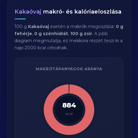
Kakaóvaj
makró- és kalóriaeloszlása
100 g
Kakaóvaj
esetén a makrók megoszlása:
0 g
fehérje
,
0 g szénhidrát
,
100 g zsír
. A jobb
diagram megmutatja, ez mekkora részét teszi ki a
napi 2000 kcal célodnak.
MAKRÓTÁPANYAGOK ARÁNYA
884
kcal