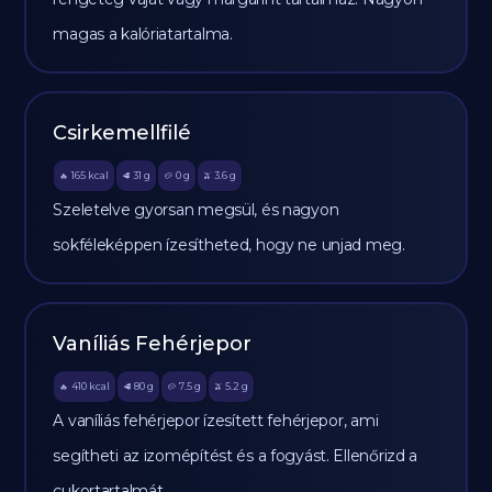
magas a kalóriatartalma.
Csirkemellfilé
165
kcal
31
g
0
g
3.6
g
🔥
🥩
🥔
🫒
Szeletelve gyorsan megsül, és nagyon
sokféleképpen ízesítheted, hogy ne unjad meg.
Vaníliás Fehérjepor
410
kcal
80
g
7.5
g
5.2
g
🔥
🥩
🥔
🫒
A vaníliás fehérjepor ízesített fehérjepor, ami
segítheti az izomépítést és a fogyást. Ellenőrizd a
cukortartalmát.