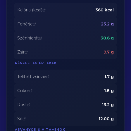
Kalória (kcal)
360
kcal
Fehérje
23.2
g
Szénhidrát
38.6
g
Zsír
9.7
g
RÉSZLETES ÉRTÉKEK
Telített zsírsav
1.7
g
Cukor
1.8
g
Rost
13.2
g
Só
12.00
g
ÁSVÁNYOK & VITAMINOK