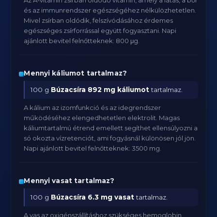
Az A-vitamin zsírban oldódó vitamin, amely a látás, a bőr
és az immunrendszer egészségéhez nélkülözhetetlen.
Mivel zsírban oldódik, felszívódásához érdemes
egészséges zsírforrással együtt fogyasztani. Napi
ajánlott bevitel felnőtteknek: 800 μg.
Mennyi káliumot tartalmaz?
100 g
Búzacsíra
892 mg káliumot
tartalmaz.
A kálium az izomfunkció és az idegrendszer
működéséhez elengedhetetlen elektrolit. Magas
káliumtartalmú étrend emellett segíthet ellensúlyozni a
só okozta vízretenciót, ami fogyásnál különösen jól jön.
Napi ajánlott bevitel felnőtteknek: 3500 mg.
Mennyi vasat tartalmaz?
100 g
Búzacsíra
6.3 mg vasat
tartalmaz.
A vas az oxigénszállításhoz szükséges hemoglobin