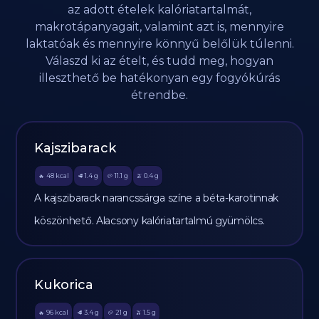
az adott ételek kalóriatartalmát,
makrotápanyagait, valamint azt is, mennyire
laktatóak és mennyire könnyű belőlük túlenni.
Válaszd ki az ételt, és tudd meg, hogyan
illeszthető be hatékonyan egy fogyókúrás
étrendbe.
Kajszibarack
48
kcal
1.4
g
11.1
g
0.4
g
🔥
🥩
🥔
🫒
A kajszibarack narancssárga színe a béta-karotinnak
köszönhető. Alacsony kalóriatartalmú gyümölcs.
Kukorica
96
kcal
3.4
g
21
g
1.5
g
🔥
🥩
🥔
🫒