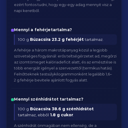
ezért fontos tudni, hogy egy-egy adag mennyit visz a
napi keretből.
Mennyi a fehérjetartalma?
100 g
Búzacsíra
23.2 g fehérjét
tartalmaz.
A fehérje a három makrotápanyag közül a legjobb
szövetséges fogyásnál: erős teltségérzetet ad, megőrzi
az izomtömeget kalóriadeficit alatt, és az emésztése is
több energiát igényel a szervezettől (termikus hatás).
Felnőtteknek testsúlykilogrammonként legalább 1,6–
2 g fehérje bevitele ajánlott fogyás alatt.
Mennyi szénhidrátot tartalmaz?
100 g
Búzacsíra
38.6 g szénhidrátot
tartalmaz, ebből
1.8 g cukor
.
A szénhidrát önmagában nem ellenség, de a