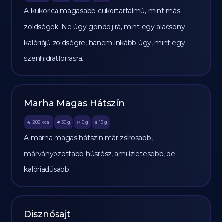
A kukorica magasabb cukortartalmú, mint más
zöldségek. Ne úgy gondolj rá, mint egy alacsony
kalóriájú zöldségre, hanem inkább úgy, mint egy
szénhidrátforrásra.
Marha Magas Hátszín
288
kcal
30
g
0
g
19
g
🔥
🥩
🥔
🫒
A marha magas hátszín már zsírosabb,
márványozottabb húsrész, ami ízletesebb, de
kalóriadúsabb.
Disznósajt