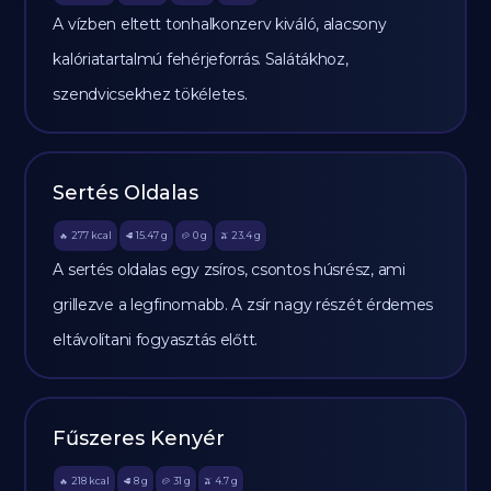
A vízben eltett tonhalkonzerv kiváló, alacsony
kalóriatartalmú fehérjeforrás. Salátákhoz,
szendvicsekhez tökéletes.
Sertés Oldalas
277
kcal
15.47
g
0
g
23.4
g
🔥
🥩
🥔
🫒
A sertés oldalas egy zsíros, csontos húsrész, ami
grillezve a legfinomabb. A zsír nagy részét érdemes
eltávolítani fogyasztás előtt.
Fűszeres Kenyér
218
kcal
8
g
31
g
4.7
g
🔥
🥩
🥔
🫒