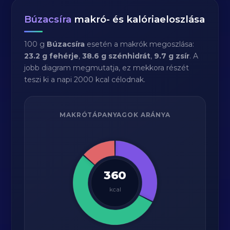
Búzacsíra
makró- és kalóriaeloszlása
100 g
Búzacsíra
esetén a makrók megoszlása:
23.2 g fehérje
,
38.6 g szénhidrát
,
9.7 g zsír
. A
jobb diagram megmutatja, ez mekkora részét
teszi ki a napi 2000 kcal célodnak.
MAKRÓTÁPANYAGOK ARÁNYA
360
kcal