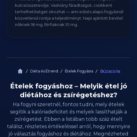
kulcsösszetevője. Vashiány fáradtságot, csökkent
terhelhetőséget okozhat — ami edzés alapú fogyásnál
közvetlenül rontja a teljesítményt. Napi ajánlott bevitel:
nőknek 18 mg, férfiaknak 10 mg.
Búzacsíra
Diéta és Étrend
Ételek Fogyásra
Ételek fogyáshoz – Melyik étel jó
diétához és zsírégetéshez?
Ha fogyni szeretnél, fontos tudni, mely ételek
segítik a kalóriadeficitet és melyek lassíthatják a
zsírégetést. Ebben a listában több száz ételt
találsz, részletes értékeléssel arról, hogy mennyire
jó választás fogyáshoz és diétához. Megnézheted