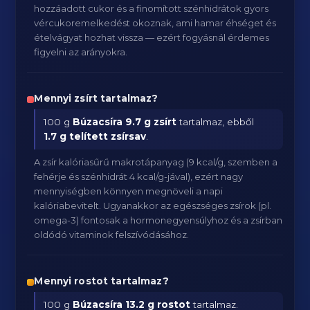
hozzáadott cukor és a finomított szénhidrátok gyors
vércukoremelkedést okoznak, ami hamar éhséget és
ételvágyat hozhat vissza — ezért fogyásnál érdemes
figyelni az arányokra.
Mennyi zsírt tartalmaz?
100 g
Búzacsíra
9.7 g zsírt
tartalmaz, ebből
1.7 g telített zsírsav
.
A zsír kalóriasűrű makrotápanyag (9 kcal/g, szemben a
fehérje és szénhidrát 4 kcal/g-jával), ezért nagy
mennyiségben könnyen megnöveli a napi
kalóriabevitelt. Ugyanakkor az egészséges zsírok (pl.
omega-3) fontosak a hormonegyensúlyhoz és a zsírban
oldódó vitaminok felszívódásához.
Mennyi rostot tartalmaz?
100 g
Búzacsíra
13.2 g rostot
tartalmaz.