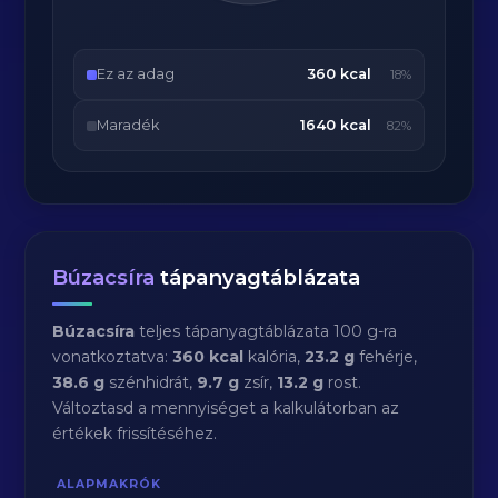
Ez az adag
360 kcal
18%
Maradék
1640 kcal
82%
Búzacsíra
tápanyagtáblázata
Búzacsíra
teljes tápanyagtáblázata 100 g-ra
vonatkoztatva:
360 kcal
kalória,
23.2 g
fehérje,
38.6 g
szénhidrát,
9.7 g
zsír,
13.2 g
rost.
Változtasd a mennyiséget a kalkulátorban az
értékek frissítéséhez.
ALAPMAKRÓK