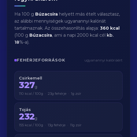
Ha 100 g
Búzacsíra
helyett más ételt választasz,
az alábbi mennyiségek ugyanannyi kalóriát
tartalmaznak. Az összehasonlítás alapja:
360 kcal
(100 g
Búzacsíra
, ami a napi 2000 kcal cél
kb.
18
%-a).
FEHÉRJEFORRÁSOK
ugyanannyi kalóriáért
Csirkemell
327
g
110 kcal / 100g · 23g fehérje · 1g zsír
Tojás
232
g
155 kcal / 100g · 13g fehérje · 11g zsír