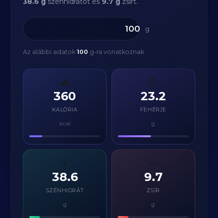
38.6 g
szénhidrátot és
9.7 g
zsírt.
g
Az alábbi adatok
100
g-ra vonatkoznak.
🔥
💪
360
23.2
KALÓRIA
FEHÉRJE
kcal
g
⚡
🧈
38.6
9.7
SZÉNHIDRÁT
ZSÍR
g
g