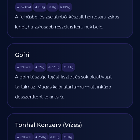
157
kcal
13.8
g
0
g
10.9
g
🔥
🥩
🥔
🫒
A fejhúsból és zselatinból készült hentesáru zsíros
lehet, ha zsírosabb részek is kerülnek bele.
Gofri
291
kcal
7.9
g
32.9
g
14.1
g
🔥
🥩
🥔
🫒
A gofri tésztája tojást, lisztet és sok olajat/vajat
tartalmaz. Magas kalóriatartalma miatt inkább
desszertként tekints rá.
Tonhal Konzerv (Vízes)
120
kcal
25.0
g
0.0
g
1.0
g
🔥
🥩
🥔
🫒