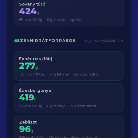
Sovány túró
424
g
85 kcal / 100g · 12g fehérje · 4g zsír
SZÉNHIDRÁTFORRÁSOK
ugyanannyi kalóriáért
Fehér rizs (főtt)
277
g
130 kcal / 100g · 2.4g fehérje · 28g szénhidrát
Édesburgonya
419
g
86 kcal / 100g · 1.6g fehérje · 20g szénhidrát
Zabliszt
96
g
375 kcal / 100g · 13g fehérje · 60g szénhidrát