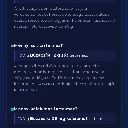
A rost lassítja az emésztést, stabilizálja a
vércukorszintet és hosszabb teltségérzetet biztosít —
ezért a rostos ételek fogyásnál különösen hasznosak. A
napi ajánlott rostbevitel 25–30 g.
Mennyi sót tartalmaz?
100 g
Búzacsíra
12 g sót
tartalmaz.
A magas sóbevitel vízretenciót okozhat, ami a
mérlegszámon is megjelenik — bár ez nem valódi
zsírgyarapodás, a puffadás és a nehézség érzése
kellemetlen. A WHO napi legfeljebb 5 g sóbevitelt ajánl
felnőtteknek.
Mennyi kalciumot tartalmaz?
100 g
Búzacsíra
39 mg kalciumot
tartalmaz.