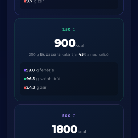
9.7
g zsír
250
G
900
kcal
250 g
Búzacsíra
kalóriája:
45
% a napi célból
58.0
g fehérje
96.5
g szénhidrát
24.3
g zsír
500
G
1800
kcal