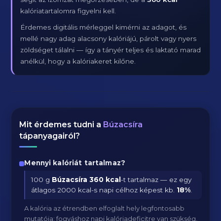
kalóriatartalomra figyelni kell.
Érdemes digitális mérleggel kimérni az adagot, és
mellé nagy adag alacsony kalóriájú, párolt vagy nyers
zöldséget tálalni — így a tányér teljes és laktató marad
anélkül, hogy a kalóriakeret kilőne.
Mit érdemes tudni a
Búzacsíra
tápanyagairól?
Mennyi kalóriát tartalmaz?
100 g
Búzacsíra
360 kcal
-t tartalmaz — ez egy
átlagos 2000 kcal-s napi célhoz képest kb.
18
%
.
A kalória az étrendben elfoglalt hely legfontosabb
mutatója: fogyáshoz napi kalóriadeficitre van szükség,