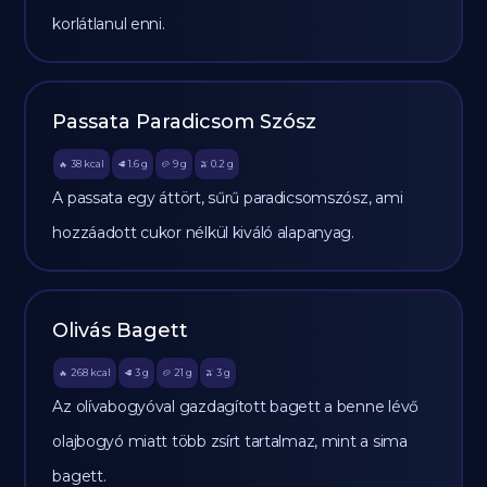
korlátlanul enni.
Passata Paradicsom Szósz
38
kcal
1.6
g
9
g
0.2
g
🔥
🥩
🥔
🫒
A passata egy áttört, sűrű paradicsomszósz, ami
hozzáadott cukor nélkül kiváló alapanyag.
Olivás Bagett
268
kcal
3
g
21
g
3
g
🔥
🥩
🥔
🫒
Az olívabogyóval gazdagított bagett a benne lévő
olajbogyó miatt több zsírt tartalmaz, mint a sima
bagett.