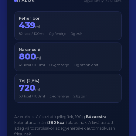
ITALOK
ugyanannyi kalóriáért
Fehér bor
439
ml
82 kcal / 100ml · 0g fehérje · 0g zsír
Narancslé
800
ml
45 kcal / 100ml · 0.7g fehérje · 10g szénhidrát
Tej (2,8%)
720
ml
50 kcal / 100ml · 3.4g fehérje · 2.8g zsír
Az értékek tájékoztató jellegűek, 100 g
Búzacsíra
kalóriatartalmán (
360 kcal
) alapulnak. A kiválasztott
adag változtatásakor az egyenértékek automatikusan
frissülnek.