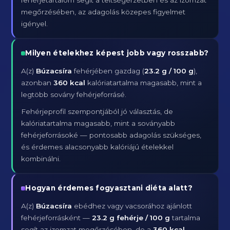
fehérjetartalom segít a teltségérzetben és az izomzat
megőrzésében, az adagolás közepes figyelmet
igényel.
Milyen ételekhez képest jobb vagy rosszabb?
A(z)
Búzacsíra
fehérjében gazdag (
23.2 g / 100 g
),
azonban
360 kcal
kalóriatartalma magasabb, mint a
legtöbb sovány fehérjeforrásé.
Fehérjeprofil szempontjából jó választás, de
kalóriatartalma magasabb, mint a soványabb
fehérjeforrásoké — pontosabb adagolás szükséges,
és érdemes alacsonyabb kalóriájú ételekkel
kombinálni.
Hogyan érdemes fogyasztani diéta alatt?
A(z)
Búzacsíra
ebédhez vagy vacsorához ajánlott
fehérjeforrásként —
23.2 g fehérje / 100 g
tartalma
segít az izomzat megőrzésében, de a
360 kcal