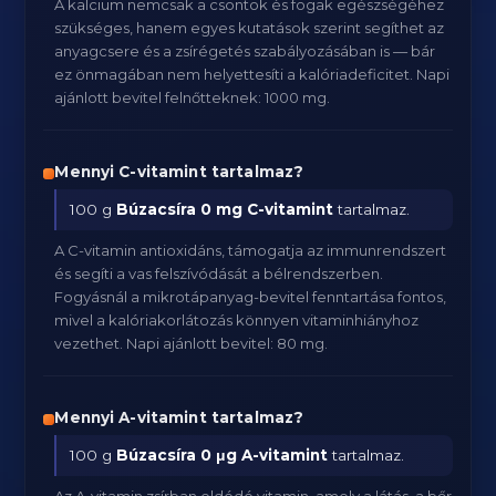
A kalcium nemcsak a csontok és fogak egészségéhez
szükséges, hanem egyes kutatások szerint segíthet az
anyagcsere és a zsírégetés szabályozásában is — bár
ez önmagában nem helyettesíti a kalóriadeficitet. Napi
ajánlott bevitel felnőtteknek: 1000 mg.
Mennyi C-vitamint tartalmaz?
100 g
Búzacsíra
0 mg C-vitamint
tartalmaz.
A C-vitamin antioxidáns, támogatja az immunrendszert
és segíti a vas felszívódását a bélrendszerben.
Fogyásnál a mikrotápanyag-bevitel fenntartása fontos,
mivel a kalóriakorlátozás könnyen vitaminhiányhoz
vezethet. Napi ajánlott bevitel: 80 mg.
Mennyi A-vitamint tartalmaz?
100 g
Búzacsíra
0 μg A-vitamint
tartalmaz.