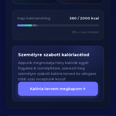
Napi kalóriamérleg
360
/
2000
kcal
18
% a napi célodból
Személyre szabott kalóriacélod
Appunk megmutatja hány kalóriát egyél
fogyásra & izomépítésre, szerezd meg
személyre szabott kalória terved és válogass
több száz receptünk közül!
Kalória tervem megkapom