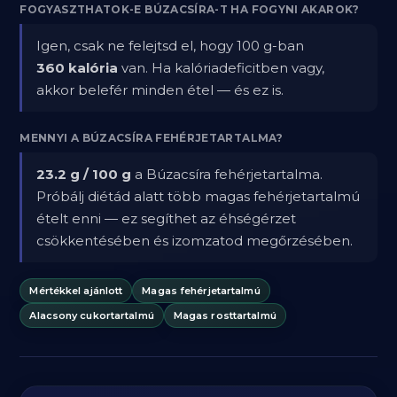
FOGYASZTHATOK-E BÚZACSÍRA-T HA FOGYNI AKAROK?
Igen, csak ne felejtsd el, hogy 100 g-ban
360 kalória
van. Ha kalóriadeficitben vagy,
akkor belefér minden étel — és ez is.
MENNYI A BÚZACSÍRA FEHÉRJETARTALMA?
23.2 g / 100 g
a Búzacsíra fehérjetartalma.
Próbálj diétád alatt több magas fehérjetartalmú
ételt enni — ez segíthet az éhségérzet
csökkentésében és izomzatod megőrzésében.
Mértékkel ajánlott
Magas fehérjetartalmú
Alacsony cukortartalmú
Magas rosttartalmú