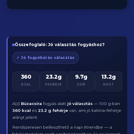
Összefoglaló: Jó választás fogyáshoz?
✓ Jó fogyókúrás választás
360
23.2g
9.7g
13.2g
KCAL
FEHÉRJE
ZSÍR
ROST
A(z)
Búzacsíra
fogyás alatt
jó választás
— 100 g-ban
360 kcal
és
23.2 g fehérje
van, ami jó kalória–fehérje
arányt jelent.
Rendszeresen beilleszthető a napi étrendbe — a