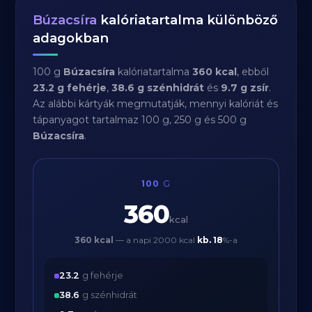
Búzacsíra
kalóriatartalma különböző
adagokban
100 g
Búzacsíra
kalóriatartalma
360 kcal
, ebből
23.2 g fehérje
,
38.6 g szénhidrát
és
9.7 g zsír
.
Az alábbi kártyák megmutatják, mennyi kalóriát és
tápanyagot tartalmaz 100 g, 250 g és 500 g
Búzacsíra
.
100
G
360
kcal
360 kcal
— a napi 2000 kcal
kb.
18
%-a
23.2
g fehérje
38.6
g szénhidrát