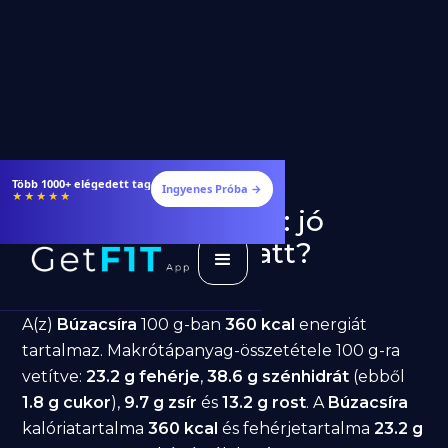
Több 1000+ elégedett tag
Ingyenes Próba →
★★★★★
Búzacsíra fogyásra: jó
választás diéta alatt?
GetFIT App
Írta -
March 19, 2026
A(z)
Búzacsíra
100 g-ban
360 kcal
energiát
tartalmaz. Makrótápanyag-összetétele 100 g-ra
vetítve:
23.2 g fehérje
,
38.6 g szénhidrát
(ebből
1.8 g cukor
),
9.7 g zsír
és
13.2 g rost
. A
Búzacsíra
kalóriatartalma
360 kcal
és fehérjetartalma
23.2 g