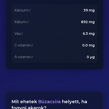
Kalcium
39
mg
Kálium
892
mg
Vas
6.3
mg
C-vitamin
0.0
mg
A-vitamin
0
μg
Mit ehetek
Búzacsíra
helyett, ha
fogyni akarok?