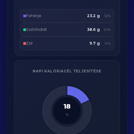
Fehérje
23.2 g
32%
Szénhidrát
38.6 g
54%
Zsír
9.7 g
14%
NAPI KALÓRIACÉL TELJESÍTÉSE
18
%