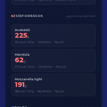
ZSÍRFORRÁSOK
ugyanannyi kalóriáért
Avokádó
225
g
160 kcal / 100g · 2g fehérje · 15g zsír
Mandula
62
g
579 kcal / 100g · 21g fehérje · 50g zsír
Mozzarella light
191
g
188 kcal / 100g · 18g fehérje · 13g zsír