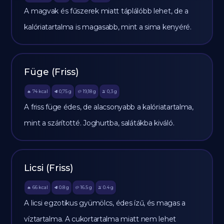
A magvak és fűszerek miatt táplálóbb lehet, de a
kalóriatartalma is magasabb, mint a sima kenyéré.
Füge (Friss)
74
kcal
0,75
g
19,18
g
0,3
g
🔥
🥩
🥔
🫒
A friss füge édes, de alacsonyabb a kalóriatartalma,
mint a szárítotté. Joghurtba, salátákba kiváló.
Licsi (Friss)
66
kcal
0.8
g
16.5
g
0.4
g
🔥
🥩
🥔
🫒
A licsi egzotikus gyümölcs, édes ízű, és magas a
víztartalma. A cukortartalma miatt nem lehet