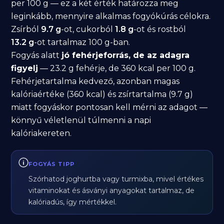
per 100 g — ez a két érték határozza meg
leginkább, mennyire alkalmas fogyókúrás célokra.
Zsírból
9.7 g
-ot, cukorból
1.8 g
-ot és rostból
13.2 g
-ot tartalmaz 100 g-ban.
Fogyás alatt
jó fehérjeforrás, de az adagra
figyelj
— 23.2 g fehérje, de 360 kcal per 100 g.
Fehérjetartalma kedvező, azonban magas
kalóriaértéke (360 kcal) és zsírtartalma (9.7 g)
miatt fogyáskor pontosan kell mérni az adagot —
könnyű véletlenül túlmenni a napi
kalóriakereten.
FOGYÁS TIPP
Szórhatod joghurtba vagy turmixba, mivel értékes
vitaminokat és ásványi anyagokat tartalmaz, de
kalóriadús, így mértékkel.