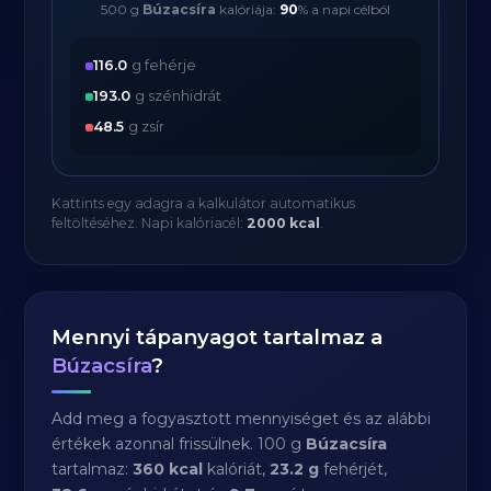
500 g
Búzacsíra
kalóriája:
90
% a napi célból
116.0
g fehérje
193.0
g szénhidrát
48.5
g zsír
Kattints egy adagra a kalkulátor automatikus
feltöltéséhez. Napi kalóriacél:
2000 kcal
.
Mennyi tápanyagot tartalmaz a
Búzacsíra
?
Add meg a fogyasztott mennyiséget és az alábbi
értékek azonnal frissülnek. 100 g
Búzacsíra
tartalmaz:
360 kcal
kalóriát,
23.2 g
fehérjét,