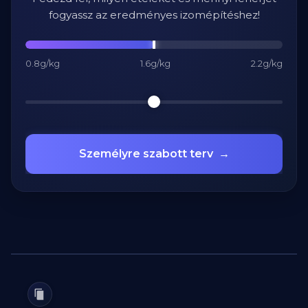
fogyassz az eredményes izomépítéshez!
0.8g/kg
1.6g/kg
2.2g/kg
Személyre szabott terv
→