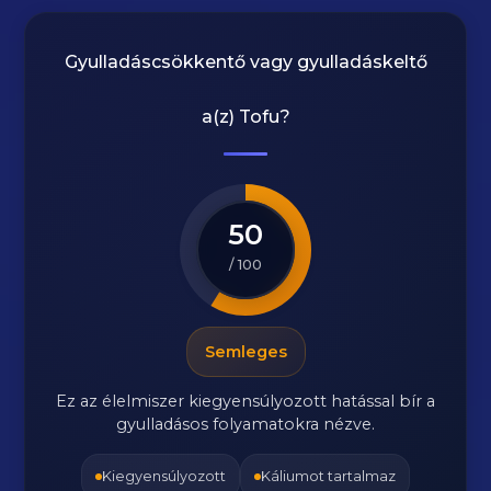
Gyulladáscsökkentő vagy gyulladáskeltő
a(z)
Tofu
?
50
/ 100
Semleges
Ez az élelmiszer kiegyensúlyozott hatással bír a
gyulladásos folyamatokra nézve.
Kiegyensúlyozott
Káliumot tartalmaz