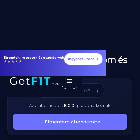
Tofu - Kalóriatartalom és
Étrendek, receptek és edzéstervek
Ingyenes Próba →
★★★★★
Tápanyagok
g
Az alábbi adatok
100.0
g
-ra vonatkoznak.
Elmentem étrendembe