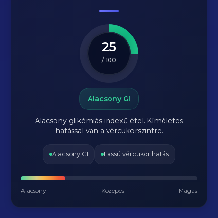
25
/ 100
Alacsony GI
Alacsony glikémiás indexű étel. Kíméletes
hatással van a vércukorszintre.
Alacsony GI
Lassú vércukor hatás
Alacsony
Közepes
Magas