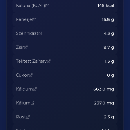
Kalória (KCAL)
145
kcal
Fehérje
15.8
g
Szénhidrát
4.3
g
Zsír
8.7
g
Telített Zsírsav
1.3
g
Cukor
0
g
Kálcium
683.0
mg
Kálium
237.0
mg
Rost
2.3
g