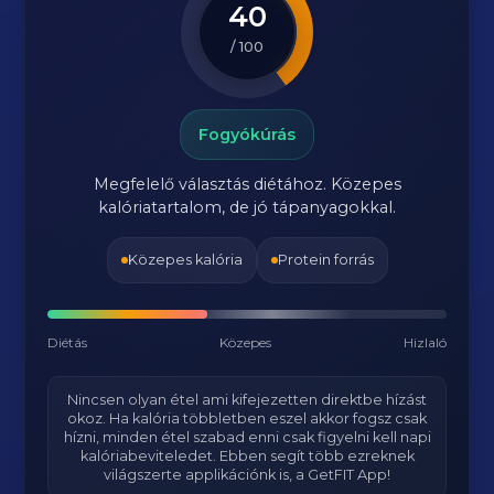
40
/ 100
Fogyókúrás
Megfelelő választás diétához. Közepes
kalóriatartalom, de jó tápanyagokkal.
Közepes kalória
Protein forrás
Diétás
Közepes
Hizlaló
Nincsen olyan étel ami kifejezetten direktbe hízást
okoz. Ha kalória többletben eszel akkor fogsz csak
hízni, minden étel szabad enni csak figyelni kell napi
kalóriabeviteledet. Ebben segít több ezreknek
világszerte applikációnk is, a GetFIT App!