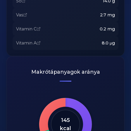
Só
14.0
g
Vas
2.7
mg
Vitamin C
0.2
mg
Vitamin A
8.0
μg
Makrótápanyagok aránya
145
kcal