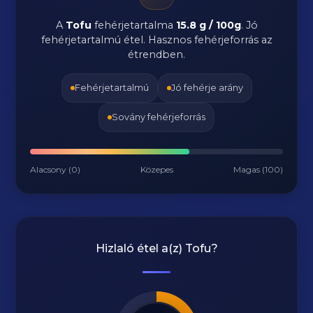
A
Tofu
fehérjetartalma
15.8 g / 100g
. Jó
fehérjetartalmú étel. Hasznos fehérjeforrás az
étrendben.
Fehérjetartalmú
Jó fehérje arány
Sovány fehérjeforrás
Alacsony (0)
Közepes
Magas (100)
Hizlaló étel a(z)
Tofu
?