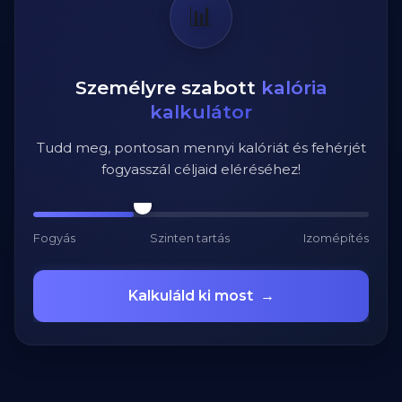
📊
Személyre szabott
kalória
kalkulátor
Tudd meg, pontosan mennyi kalóriát és fehérjét
fogyasszál céljaid eléréséhez!
Fogyás
Szinten tartás
Izomépítés
Kalkuláld ki most
→