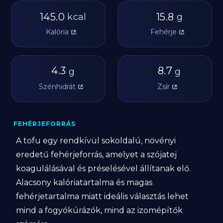
🔥
🥩
145.0
15.8
kcal
g
Kalória
Fehérje
🥔
4.3
🫒
8.7
g
g
Szénhidrát
Zsír
FEHÉRJEFORRÁS
A tofu egy rendkívül sokoldalú, növényi
eredetű fehérjeforrás, amelyet a szójatej
koagulálásával és préselésével állítanak elő.
Alacsony kalóriatartalma és magas
fehérjetartalma miatt ideális választás lehet
mind a fogyókúrázók, mind az izomépítők