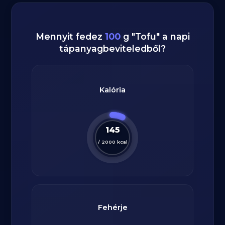
Mennyit fedez
100
g
"
Tofu
" a napi
tápanyagbeviteledből?
Kalória
145
/
2000
kcal
Fehérje