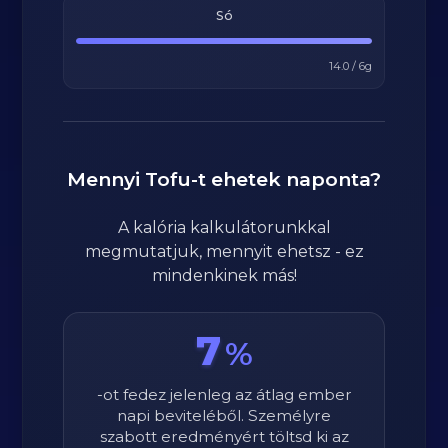
Só
14.0
/
6
g
Mennyi
Tofu
-t ehetek naponta?
A kalória kalkulátorunkkal
megmutatjuk, mennyit ehetsz - ez
mindenkinek más!
7
%
-ot fedez jelenleg az átlag ember
napi beviteléből. Személyre
szabott eredményért töltsd ki az