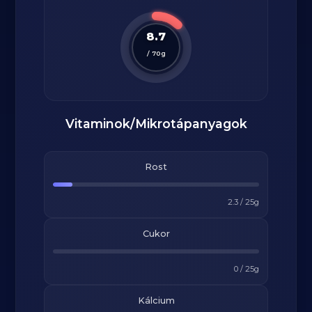
8.7
/
70
g
Vitaminok/Mikrotápanyagok
Rost
2.3
/
25
g
Cukor
0
/
25
g
Kálcium