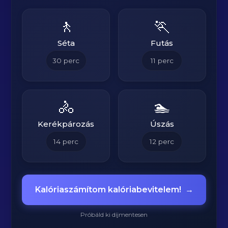
🚶
🏃
Séta
Futás
30
perc
11
perc
🚴
🏊
Kerékpározás
Úszás
14
perc
12
perc
Kalóriaszámítom kalóriabevitelem!
→
Próbáld ki díjmentesen