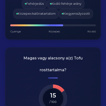
Fehérjedús
Kiváló fehérje arány
Közepes kalóriatartalom
Kiegyensúlyozott
Gyenge
Közepes
Kiváló
Magas vagy alacsony a(z) Tofu
rosttartalma?
15
/ 100