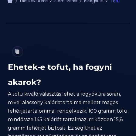
Tofu
Diéta és Étrend
Élelmiszerek
Kategóriák
Ehetek-e tofut, ha fogyni
akarok?
A tofu kiváló választás lehet a fogyókúra során,
mivel alacsony kalóriatartalma mellett magas
fehérjetartalommal rendelkezik. 100 gramm tofu
mindössze 145 kalóriát tartalmaz, miközben 15,8
gramm fehérjét biztosít. Ez segíthet az