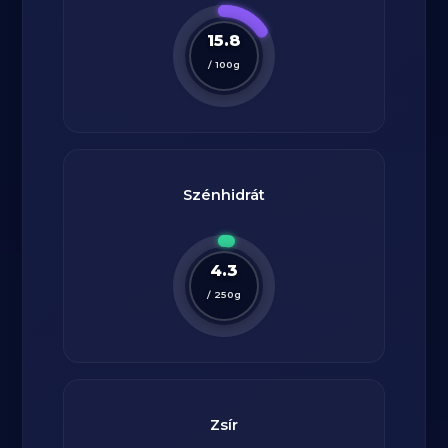
15.8
/
100
g
Szénhidrát
4.3
/
250
g
Zsír