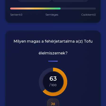
Serkentő
Semleges
Csökkentő
Milyen magas a fehérjetartalma a(z)
Tofu
élelmiszernek?
63
/ 100
Jó