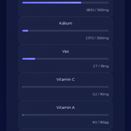
683.0
/
1000
mg
Kálium
237.0
/
3500
mg
Vas
2.7
/
18
mg
Vitamin C
0.2
/
90
mg
Vitamin A
8.0
/
900
μg