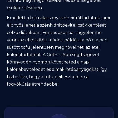
izomtömeg megőrzésében és az éhségérzet
csökkentésében.
Emellett a tofu alacsony szénhidráttartalmú, ami
előnyös lehet a szénhidrátbevitel csökkentését
célzó diétákban. Fontos azonban figyelembe
venni az elkészítési módot; például a bő olajban
sütött tofu jelentősen megnövelheti az étel
kalóriatartalmát. A GetFIT App segítségével
könnyedén nyomon követheted a napi
kalóriabeviteledet és a makrotápanyagokat, így
biztosítva, hogy a tofu beilleszkedjen a
fogyókúrás étrendedbe.