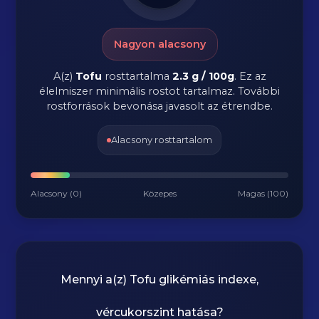
Nagyon alacsony
A(z)
Tofu
rosttartalma
2.3 g / 100g
.
Ez az
élelmiszer minimális rostot tartalmaz. További
rostforrások bevonása javasolt az étrendbe.
Alacsony rosttartalom
Alacsony (0)
Közepes
Magas (100)
Mennyi a(z)
Tofu
glikémiás indexe,
vércukorszint hatása?