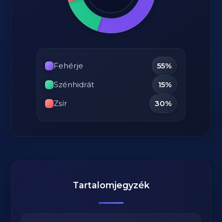
Fehérje
55%
Szénhidrát
15%
Zsír
30%
Tartalomjegyzék