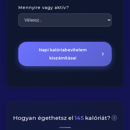
Mennyire vagy aktív?
Napi kalóriabevitelem
kiszámítása!
Hogyan égethetsz el
145
kalóriát?
i