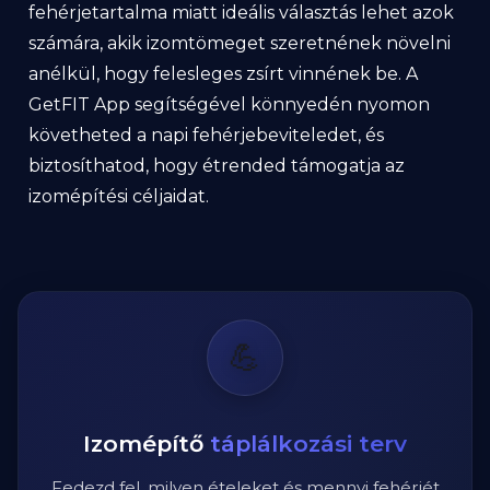
fehérjetartalma miatt ideális választás lehet azok
számára, akik izomtömeget szeretnének növelni
anélkül, hogy felesleges zsírt vinnének be. A
GetFIT App segítségével könnyedén nyomon
követheted a napi fehérjebeviteledet, és
biztosíthatod, hogy étrended támogatja az
izomépítési céljaidat.
💪
Izomépítő
táplálkozási terv
Fedezd fel, milyen ételeket és mennyi fehérjét