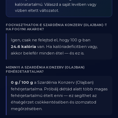
kalóriatartalmú. Válaszd a saját levében vagy
vízben eltett változatot.
FOGYASZTHATOK-E SZARDÉNIA KONZERV (OLAJBAN)-T
HA FOGYNI AKAROK?
Igen, csak ne felejtsd el, hogy 100 g-ban
24.6 kalória
van. Ha kalóriadeficitben vagy,
akkor belefér minden étel — és ez is.
MENNYI A SZARDÉNIA KONZERV (OLAJBAN)
FEHÉRJETARTALMA?
0 g / 100 g
a Szardénia Konzerv (Olajban)
fehérjetartalma. Próbálj diétád alatt több magas
fehérjetartalmú ételt enni — ez segíthet az
éhségérzet csökkentésében és izomzatod
megőrzésében.