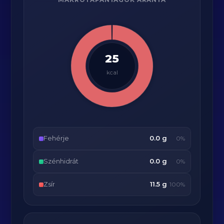
25
kcal
Fehérje
0.0 g
0%
Szénhidrát
0.0 g
0%
Zsír
11.5 g
100%