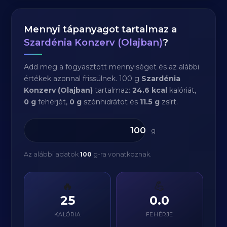
Mennyi tápanyagot tartalmaz a
Szardénia Konzerv (Olajban)
?
Add meg a fogyasztott mennyiséget és az alábbi
értékek azonnal frissülnek. 100 g
Szardénia
Konzerv (Olajban)
tartalmaz:
24.6 kcal
kalóriát,
0 g
fehérjét,
0 g
szénhidrátot és
11.5 g
zsírt.
g
Az alábbi adatok
100
g-ra vonatkoznak.
🔥
💪
25
0.0
KALÓRIA
FEHÉRJE