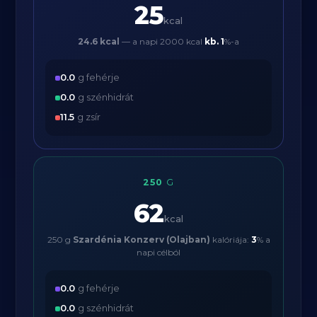
25
kcal
24.6 kcal
— a napi 2000 kcal
kb.
1
%-a
0.0
g fehérje
0.0
g szénhidrát
11.5
g zsír
250
G
62
kcal
250 g
Szardénia Konzerv (Olajban)
kalóriája:
3
% a
napi célból
0.0
g fehérje
0.0
g szénhidrát