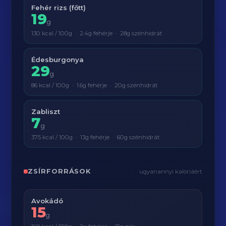
Fehér rizs (főtt)
19
g
130 kcal / 100g · 2.4g fehérje · 28g szénhidrát
Édesburgonya
29
g
86 kcal / 100g · 1.6g fehérje · 20g szénhidrát
Zabliszt
7
g
375 kcal / 100g · 13g fehérje · 60g szénhidrát
ZSÍRFORRÁSOK
ugyanannyi kalóriáért
Avokádó
15
g