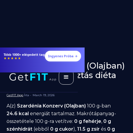
Étrendek, receptek és edzéstervek
Ingyenes Próba →
★★★★★
Szardénia Konzerv (Olajban)
fogyásra: jó választás diéta
alatt?
GetFIT App
Írta -
March 19, 2026
A(z)
Szardénia Konzerv (Olajban)
100 g-ban
24.6 kcal
energiát tartalmaz. Makrótápanyag-
összetétele 100 g-ra vetítve:
0 g fehérje
,
0 g
szénhidrát
(ebből
0 g cukor
),
11.5 g zsír
és
0 g