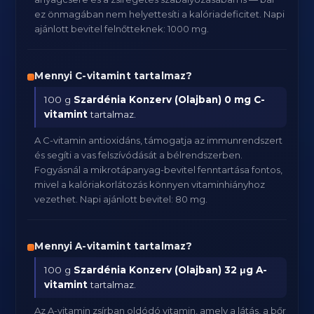
ez önmagában nem helyettesíti a kalóriadeficitet. Napi
ajánlott bevitel felnőtteknek: 1000 mg.
Mennyi C-vitamint tartalmaz?
100 g
Szardénia Konzerv (Olajban)
0 mg C-
vitamint
tartalmaz.
A C-vitamin antioxidáns, támogatja az immunrendszert
és segíti a vas felszívódását a bélrendszerben.
Fogyásnál a mikrotápanyag-bevitel fenntartása fontos,
mivel a kalóriakorlátozás könnyen vitaminhiányhoz
vezethet. Napi ajánlott bevitel: 80 mg.
Mennyi A-vitamint tartalmaz?
100 g
Szardénia Konzerv (Olajban)
32 μg A-
vitamint
tartalmaz.
Az A-vitamin zsírban oldódó vitamin, amely a látás, a bőr