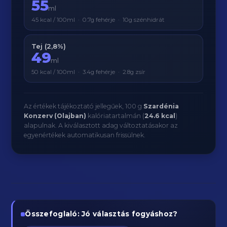
55
ml
45 kcal / 100ml · 0.7g fehérje · 10g szénhidrát
Tej (2,8%)
49
ml
50 kcal / 100ml · 3.4g fehérje · 2.8g zsír
Az értékek tájékoztató jellegűek, 100 g
Szardénia
Konzerv (Olajban)
kalóriatartalmán (
24.6 kcal
)
alapulnak. A kiválasztott adag változtatásakor az
egyenértékek automatikusan frissülnek.
Összefoglaló: Jó választás fogyáshoz?