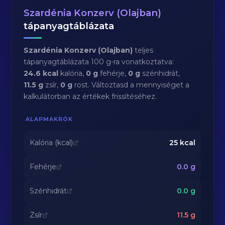
Szardénia Konzerv (Olajban)
tápanyagtáblázata
Szardénia Konzerv (Olajban)
teljes
tápanyagtáblázata 100 g-ra vonatkoztatva:
24.6 kcal
kalória,
0 g
fehérje,
0 g
szénhidrát,
11.5 g
zsír,
0 g
rost. Változtasd a mennyiséget a
kalkulátorban az értékek frissítéséhez.
ALAPMAKRÓK
Kalória (kcal)
25
kcal
Fehérje
0.0
g
Szénhidrát
0.0
g
Zsír
11.5
g