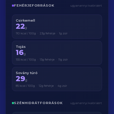
FEHÉRJEFORRÁSOK
ugyanannyi kalóriáért
Csirkemell
22
g
110 kcal / 100g · 23g fehérje · 1g zsír
Tojás
16
g
155 kcal / 100g · 13g fehérje · 11g zsír
Sovány túró
29
g
85 kcal / 100g · 12g fehérje · 4g zsír
SZÉNHIDRÁTFORRÁSOK
ugyanannyi kalóriáért