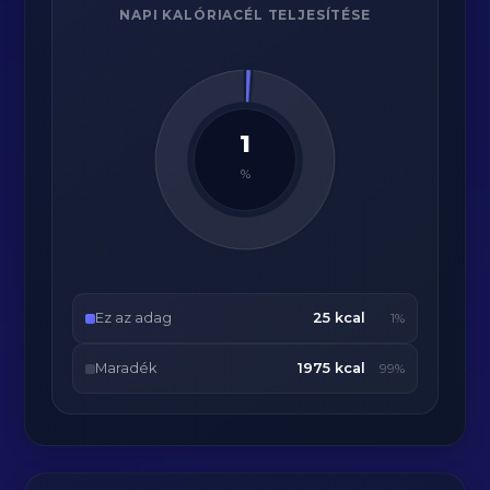
NAPI KALÓRIACÉL TELJESÍTÉSE
1
%
Ez az adag
25 kcal
1%
Maradék
1975 kcal
99%