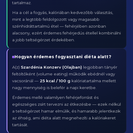
tartalmaz.
Ha a cél a fogyás, kalóriában kedvezőbb választás,
mint a legtöbb feldolgozott vagy magasabb
szénhidráttartalmú étel — fehérjében azonban
alacsony, ezért érdemes fehérjedús étellel kombinálni
a jobb teltségérzet érdekében.
Hogyan érdemes fogyasztani diéta alatt?
A(z)
Szardénia Konzerv (Olajban)
legjobban tányér
feltöltőként (volume eating) működik ebédnél vagy
vacsoránál —
25 kcal / 100 g
kalóriatartalma mellett
nagy mennyiség is belefér a napi keretbe.
Érdemes mellé valamilyen fehérjeforrást és
egészséges zsírt tervezni az étkezésbe — ezek nélkül
a teltségérzet hamar elmúlik, és hamarabb jelentkezik
az éhség, ami diéta alatt megnehezíti a kalóriakeret
tartását.