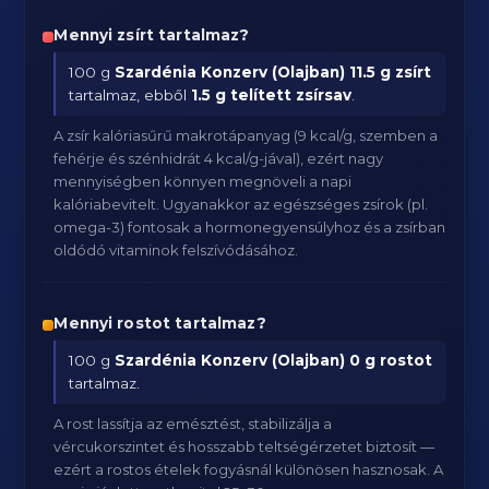
Mennyi zsírt tartalmaz?
100 g
Szardénia Konzerv (Olajban)
11.5 g zsírt
tartalmaz, ebből
1.5 g telített zsírsav
.
A zsír kalóriasűrű makrotápanyag (9 kcal/g, szemben a
fehérje és szénhidrát 4 kcal/g-jával), ezért nagy
mennyiségben könnyen megnöveli a napi
kalóriabevitelt. Ugyanakkor az egészséges zsírok (pl.
omega-3) fontosak a hormonegyensúlyhoz és a zsírban
oldódó vitaminok felszívódásához.
Mennyi rostot tartalmaz?
100 g
Szardénia Konzerv (Olajban)
0 g rostot
tartalmaz.
A rost lassítja az emésztést, stabilizálja a
vércukorszintet és hosszabb teltségérzetet biztosít —
ezért a rostos ételek fogyásnál különösen hasznosak. A