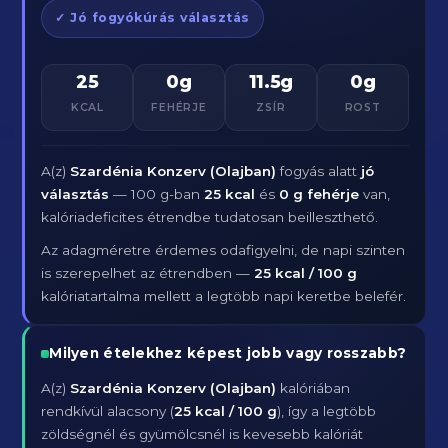
✓ Jó fogyókúrás választás
25
0g
11.5g
0g
KCAL
FEHÉRJE
ZSÍR
ROST
A(z)
Szardénia Konzerv (Olajban)
fogyás alatt
jó
választás
— 100 g-ban
25 kcal
és
0 g fehérje
van,
kalóriadeficites étrendbe tudatosan beilleszthető.
Az adagméretre érdemes odafigyelni, de napi szinten
is szerepelhet az étrendben —
25 kcal / 100 g
kalóriatartalma mellett a legtöbb napi keretbe belefér.
Milyen ételekhez képest jobb vagy rosszabb?
A(z)
Szardénia Konzerv (Olajban)
kalóriában
rendkívül alacsony (
25 kcal / 100 g
), így a legtöbb
zöldségnél és gyümölcsnél is kevesebb kalóriát