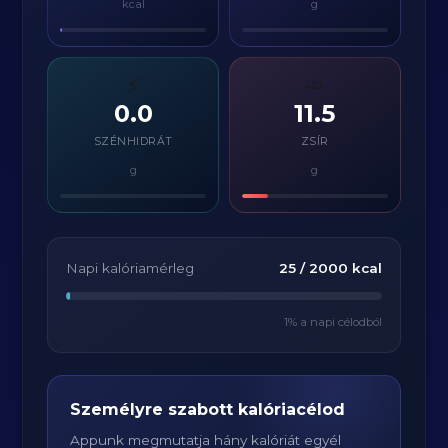
kcal
g
⚡
🧈
0.0
11.5
SZÉNHIDRÁT
ZSÍR
g
g
Napi kalóriamérleg
25
/
2000
kcal
1
% a napi célodból
Személyre szabott kalóriacélod
Appunk megmutatja hány kalóriát egyél