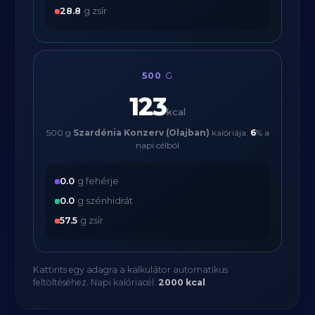
28.8
g zsír
500
G
123
kcal
500 g
Szardénia Konzerv (Olajban)
kalóriája:
6
% a
napi célból
0.0
g fehérje
0.0
g szénhidrát
57.5
g zsír
Kattints egy adagra a kalkulátor automatikus
feltöltéséhez. Napi kalóriacél:
2000 kcal
.