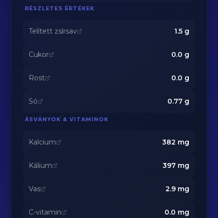
RÉSZLETES ÉRTÉKEK
Telített zsírsav
1.5
g
Cukor
0.0
g
Rost
0.0
g
Só
0.77
g
ÁSVÁNYOK & VITAMINOK
Kalcium
382
mg
Kálium
397
mg
Vas
2.9
mg
C-vitamin
0.0
mg