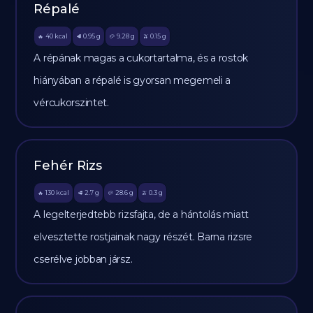
Répalé
40
kcal
0.95
g
9.28
g
0.15
g
🔥
🥩
🥔
🫒
A répának magas a cukortartalma, és a rostok
hiányában a répalé is gyorsan megemeli a
vércukorszintet.
Fehér Rizs
130
kcal
2.7
g
28.6
g
0.3
g
🔥
🥩
🥔
🫒
A legelterjedtebb rizsfajta, de a hántolás miatt
elvesztette rostjainak nagy részét. Barna rizsre
cserélve jobban jársz.