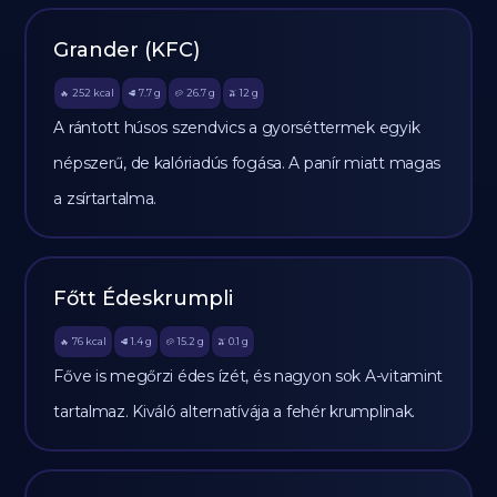
Grander (KFC)
252
kcal
7.7
g
26.7
g
12
g
🔥
🥩
🥔
🫒
A rántott húsos szendvics a gyorséttermek egyik
népszerű, de kalóriadús fogása. A panír miatt magas
a zsírtartalma.
Főtt Édeskrumpli
76
kcal
1.4
g
15.2
g
0.1
g
🔥
🥩
🥔
🫒
Főve is megőrzi édes ízét, és nagyon sok A-vitamint
tartalmaz. Kiváló alternatívája a fehér krumplinak.