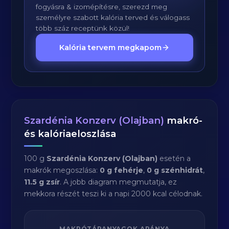
fogyásra & izomépítésre, szerezd meg
személyre szabott kalória terved és válogass
több száz receptünk közül!
Kalória tervem megkapom
Szardénia Konzerv (Olajban)
makró-
és kalóriaeloszlása
100 g
Szardénia Konzerv (Olajban)
esetén a
makrók megoszlása:
0 g fehérje
,
0 g szénhidrát
,
11.5 g zsír
. A jobb diagram megmutatja, ez
mekkora részét teszi ki a napi 2000 kcal célodnak.
MAKRÓTÁPANYAGOK ARÁNYA