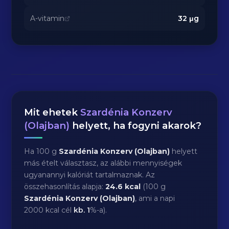
A-vitamin
32
μg
Mit ehetek
Szardénia Konzerv
(Olajban)
helyett, ha fogyni akarok?
Ha 100 g
Szardénia Konzerv (Olajban)
helyett
más ételt választasz, az alábbi mennyiségek
ugyanannyi kalóriát tartalmaznak. Az
összehasonlítás alapja:
24.6 kcal
(100 g
Szardénia Konzerv (Olajban)
, ami a napi
2000 kcal cél
kb.
1
%-a).