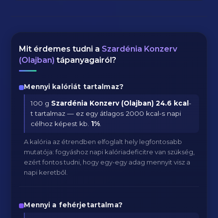
Mit érdemes tudni a
Szardénia Konzerv
(Olajban)
tápanyagairól?
Mennyi kalóriát tartalmaz?
100 g
Szardénia Konzerv (Olajban)
24.6 kcal
-
t tartalmaz — ez egy átlagos 2000 kcal-s napi
célhoz képest kb.
1
%
.
A kalória az étrendben elfoglalt hely legfontosabb
mutatója: fogyáshoz napi kalóriadeficitre van szükség,
ezért fontos tudni, hogy egy-egy adag mennyit visz a
napi keretből.
Mennyi a fehérjetartalma?