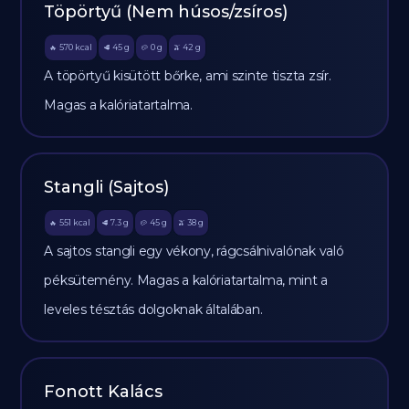
Töpörtyű (Nem húsos/zsíros)
570
kcal
45
g
0
g
42
g
🔥
🥩
🥔
🫒
A töpörtyű kisütött bőrke, ami szinte tiszta zsír.
Magas a kalóriatartalma.
Stangli (Sajtos)
551
kcal
7.3
g
45
g
38
g
🔥
🥩
🥔
🫒
A sajtos stangli egy vékony, rágcsálnivalónak való
péksütemény. Magas a kalóriatartalma, mint a
leveles tésztás dolgoknak általában.
Fonott Kalács