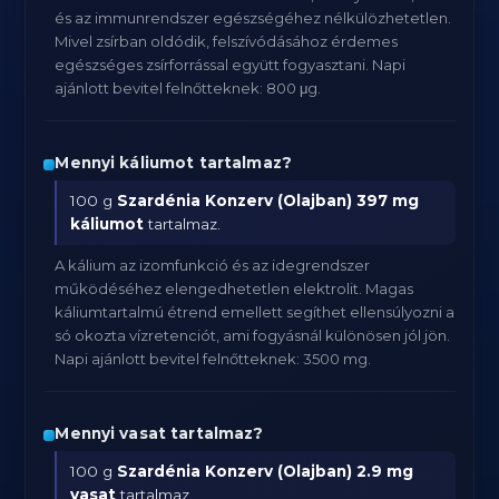
és az immunrendszer egészségéhez nélkülözhetetlen.
Mivel zsírban oldódik, felszívódásához érdemes
egészséges zsírforrással együtt fogyasztani. Napi
ajánlott bevitel felnőtteknek: 800 μg.
Mennyi káliumot tartalmaz?
100 g
Szardénia Konzerv (Olajban)
397 mg
káliumot
tartalmaz.
A kálium az izomfunkció és az idegrendszer
működéséhez elengedhetetlen elektrolit. Magas
káliumtartalmú étrend emellett segíthet ellensúlyozni a
só okozta vízretenciót, ami fogyásnál különösen jól jön.
Napi ajánlott bevitel felnőtteknek: 3500 mg.
Mennyi vasat tartalmaz?
100 g
Szardénia Konzerv (Olajban)
2.9 mg
vasat
tartalmaz.