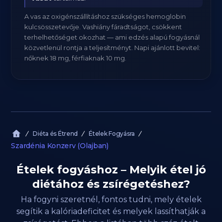
A vas az oxigénszállításhoz szükséges hemoglobin
kulcsösszetevője. Vashiány fáradtságot, csökkent
terhelhetőséget okozhat — ami edzés alapú fogyásnál
közvetlenül rontja a teljesítményt. Napi ajánlott bevitel:
nőknek 18 mg, férfiaknak 10 mg.
Diéta és Étrend
Ételek Fogyásra
Szardénia Konzerv (Olajban)
Ételek fogyáshoz – Melyik étel jó
diétához és zsírégetéshez?
Ha fogyni szeretnél, fontos tudni, mely ételek
segítik a kalóriadeficitet és melyek lassíthatják a