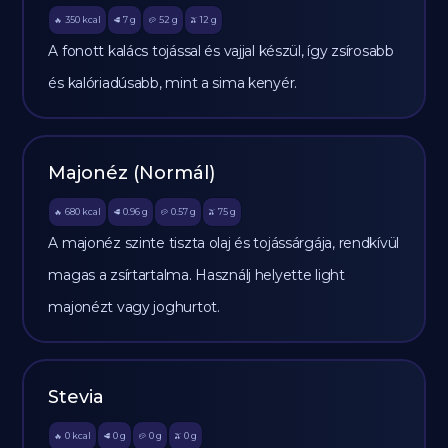
350
kcal
7
g
52
g
12
g
🔥
🥩
🥔
🫒
A fonott kalács tojással és vajjal készül, így zsírosabb
és kalóriadúsabb, mint a sima kenyér.
Majonéz (Normál)
680
kcal
0.96
g
0.57
g
75
g
🔥
🥩
🥔
🫒
A majonéz szinte tiszta olaj és tojássárgája, rendkívül
magas a zsírtartalma. Használj helyette light
majonézt vagy joghurtot.
Stevia
0
kcal
0
g
0
g
0
g
🔥
🥩
🥔
🫒