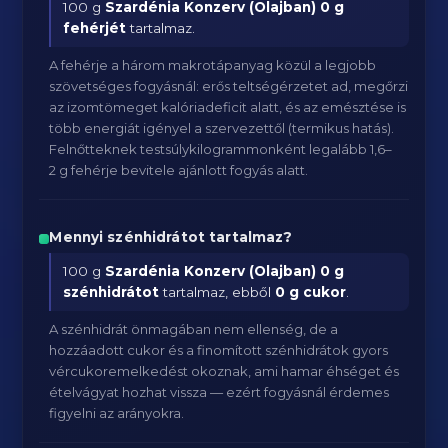
100 g
Szardénia Konzerv (Olajban)
0 g
fehérjét
tartalmaz.
A fehérje a három makrotápanyag közül a legjobb
szövetséges fogyásnál: erős teltségérzetet ad, megőrzi
az izomtömeget kalóriadeficit alatt, és az emésztése is
több energiát igényel a szervezettől (termikus hatás).
Felnőtteknek testsúlykilogrammonként legalább 1,6–
2 g fehérje bevitele ajánlott fogyás alatt.
Mennyi szénhidrátot tartalmaz?
100 g
Szardénia Konzerv (Olajban)
0 g
szénhidrátot
tartalmaz, ebből
0 g cukor
.
A szénhidrát önmagában nem ellenség, de a
hozzáadott cukor és a finomított szénhidrátok gyors
vércukoremelkedést okoznak, ami hamar éhséget és
ételvágyat hozhat vissza — ezért fogyásnál érdemes
figyelni az arányokra.