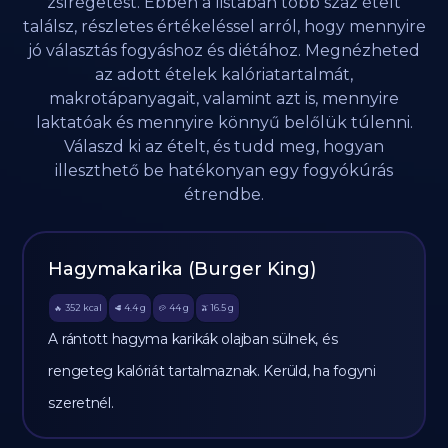
zsírégetést. Ebben a listában több száz ételt
találsz, részletes értékeléssel arról, hogy mennyire
jó választás fogyáshoz és diétához. Megnézheted
az adott ételek kalóriatartalmát,
makrotápanyagait, valamint azt is, mennyire
laktatóak és mennyire könnyű belőlük túlenni.
Válaszd ki az ételt, és tudd meg, hogyan
illeszthető be hatékonyan egy fogyókúrás
étrendbe.
Hagymakarika (Burger King)
352
kcal
4.4
g
44
g
16.5
g
🔥
🥩
🥔
🫒
A rántott hagyma karikák olajban sülnek, és
rengeteg kalóriát tartalmaznak. Kerüld, ha fogyni
szeretnél.