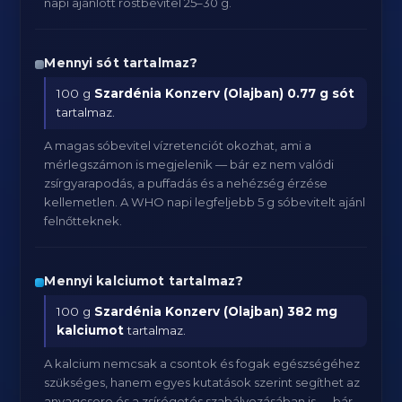
napi ajánlott rostbevitel 25–30 g.
Mennyi sót tartalmaz?
100 g
Szardénia Konzerv (Olajban)
0.77 g sót
tartalmaz.
A magas sóbevitel vízretenciót okozhat, ami a
mérlegszámon is megjelenik — bár ez nem valódi
zsírgyarapodás, a puffadás és a nehézség érzése
kellemetlen. A WHO napi legfeljebb 5 g sóbevitelt ajánl
felnőtteknek.
Mennyi kalciumot tartalmaz?
100 g
Szardénia Konzerv (Olajban)
382 mg
kalciumot
tartalmaz.
A kalcium nemcsak a csontok és fogak egészségéhez
szükséges, hanem egyes kutatások szerint segíthet az
anyagcsere és a zsírégetés szabályozásában is — bár