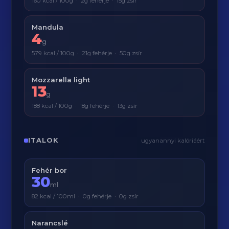
160 kcal / 100g · 2g fehérje · 15g zsír
Mandula
4
g
579 kcal / 100g · 21g fehérje · 50g zsír
Mozzarella light
13
g
188 kcal / 100g · 18g fehérje · 13g zsír
ITALOK
ugyanannyi kalóriáért
Fehér bor
30
ml
82 kcal / 100ml · 0g fehérje · 0g zsír
Narancslé