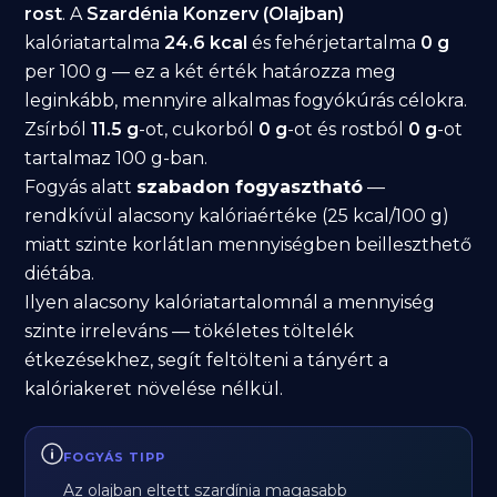
rost
. A
Szardénia Konzerv (Olajban)
kalóriatartalma
24.6 kcal
és fehérjetartalma
0 g
per 100 g — ez a két érték határozza meg
leginkább, mennyire alkalmas fogyókúrás célokra.
Zsírból
11.5 g
-ot, cukorból
0 g
-ot és rostból
0 g
-ot
tartalmaz 100 g-ban.
Fogyás alatt
szabadon fogyasztható
—
rendkívül alacsony kalóriaértéke (25 kcal/100 g)
miatt szinte korlátlan mennyiségben beilleszthető
diétába.
Ilyen alacsony kalóriatartalomnál a mennyiség
szinte irreleváns — tökéletes töltelék
étkezésekhez, segít feltölteni a tányért a
kalóriakeret növelése nélkül.
FOGYÁS TIPP
Az olajban eltett szardínia magasabb