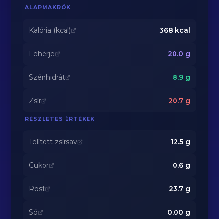
ALAPMAKRÓK
Kalória (kcal)
368
kcal
Fehérje
20.0
g
Szénhidrát
8.9
g
Zsír
20.7
g
RÉSZLETES ÉRTÉKEK
Telített zsírsav
12.5
g
Cukor
0.6
g
Rost
23.7
g
Só
0.00
g