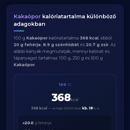
Kakaópor
kalóriatartalma különböző
adagokban
100 g
Kakaópor
kalóriatartalma
368 kcal
, ebből
20 g fehérje
,
8.9 g szénhidrát
és
20.7 g zsír
. Az
alábbi kártyák megmutatják, mennyi kalóriát és
tápanyagot tartalmaz 100 g, 250 g és 500 g
Kakaópor
.
100
G
368
kcal
368 kcal
— a napi 2000 kcal
kb.
18
%-a
20.0
g fehérje