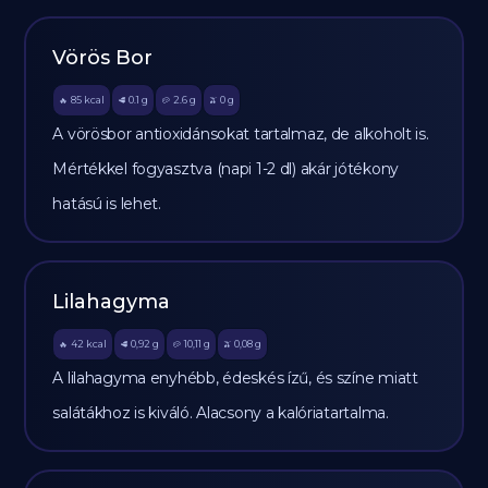
Vörös Bor
85
kcal
0.1
g
2.6
g
0
g
🔥
🥩
🥔
🫒
A vörösbor antioxidánsokat tartalmaz, de alkoholt is.
Mértékkel fogyasztva (napi 1-2 dl) akár jótékony
hatású is lehet.
Lilahagyma
42
kcal
0,92
g
10,11
g
0,08
g
🔥
🥩
🥔
🫒
A lilahagyma enyhébb, édeskés ízű, és színe miatt
salátákhoz is kiváló. Alacsony a kalóriatartalma.