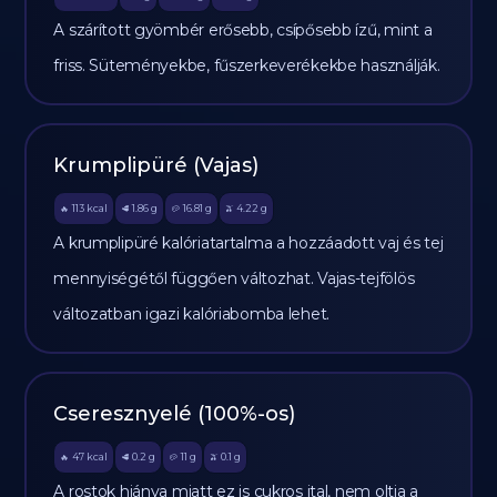
A szárított gyömbér erősebb, csípősebb ízű, mint a
friss. Süteményekbe, fűszerkeverékekbe használják.
Krumplipüré (Vajas)
113
kcal
1.86
g
16.81
g
4.22
g
🔥
🥩
🥔
🫒
A krumplipüré kalóriatartalma a hozzáadott vaj és tej
mennyiségétől függően változhat. Vajas-tejfölös
változatban igazi kalóriabomba lehet.
Cseresznyelé (100%-os)
47
kcal
0.2
g
11
g
0.1
g
🔥
🥩
🥔
🫒
A rostok hiánya miatt ez is cukros ital, nem oltja a