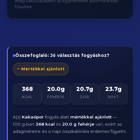
adag változtatásakor az egyenértékek automatikusan
frissülnek.
Összefoglaló: Jó választás fogyáshoz?
~ Mértékkel ajánlott
368
20.0g
20.7g
23.7g
KCAL
FEHÉRJE
ZSÍR
ROST
A(z)
Kakaópor
fogyás alatt
mértékkel ajánlott
—
100 g-ban
368 kcal
és
20.0 g fehérje
van, ezért az
adagméretre és a napi összkalóriára érdemes figyelni.