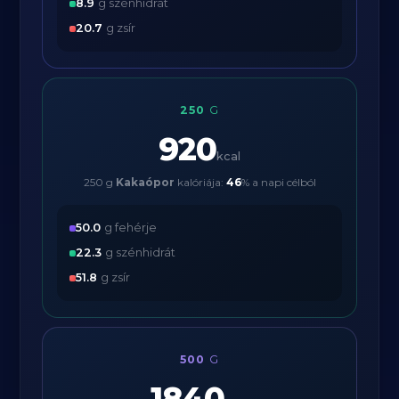
8.9
g szénhidrát
20.7
g zsír
250
G
920
kcal
250 g
Kakaópor
kalóriája:
46
% a napi célból
50.0
g fehérje
22.3
g szénhidrát
51.8
g zsír
500
G
1840