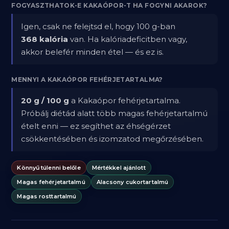
FOGYASZTHATOK-E KAKAÓPOR-T HA FOGYNI AKAROK?
Igen, csak ne felejtsd el, hogy 100 g-ban
368 kalória
van. Ha kalóriadeficitben vagy,
akkor belefér minden étel — és ez is.
MENNYI A KAKAÓPOR FEHÉRJETARTALMA?
20 g / 100 g
a Kakaópor fehérjetartalma.
Próbálj diétád alatt több magas fehérjetartalmú
ételt enni — ez segíthet az éhségérzet
csökkentésében és izomzatod megőrzésében.
Könnyű túlenni belőle
Mértékkel ajánlott
Magas fehérjetartalmú
Alacsony cukortartalmú
Magas rosttartalmú