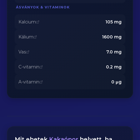
ÁSVÁNYOK & VITAMINOK
Kalcium
105
mg
Kálium
1600
mg
Vas
7.0
mg
C-vitamin
0.2
mg
A-vitamin
0
μg
Mit ehetek
Kakaópor
helyett, ha