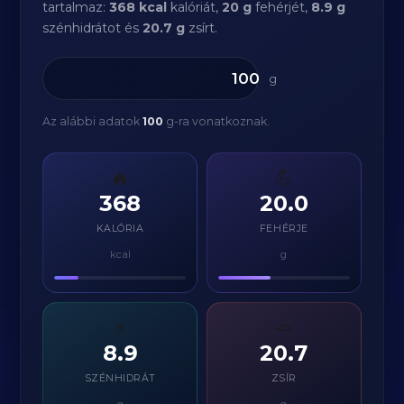
tartalmaz:
368 kcal
kalóriát,
20 g
fehérjét,
8.9 g
szénhidrátot és
20.7 g
zsírt.
g
Az alábbi adatok
100
g-ra vonatkoznak.
🔥
💪
368
20.0
KALÓRIA
FEHÉRJE
kcal
g
⚡
🧈
8.9
20.7
SZÉNHIDRÁT
ZSÍR