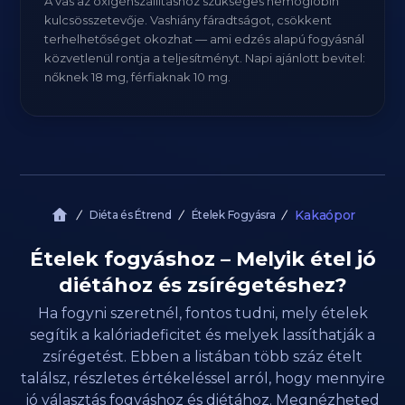
A vas az oxigénszállításhoz szükséges hemoglobin
kulcsösszetevője. Vashiány fáradtságot, csökkent
terhelhetőséget okozhat — ami edzés alapú fogyásnál
közvetlenül rontja a teljesítményt. Napi ajánlott bevitel:
nőknek 18 mg, férfiaknak 10 mg.
Kakaópor
Diéta és Étrend
Ételek Fogyásra
Ételek fogyáshoz – Melyik étel jó
diétához és zsírégetéshez?
Ha fogyni szeretnél, fontos tudni, mely ételek
segítik a kalóriadeficitet és melyek lassíthatják a
zsírégetést. Ebben a listában több száz ételt
találsz, részletes értékeléssel arról, hogy mennyire
jó választás fogyáshoz és diétához. Megnézheted