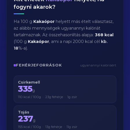
fogyni akarok?
Ha 100 g
Kakaópor
helyett más ételt választasz,
az alábbi mennyiségek ugyanannyi kalóriát
tartalmaznak. Az összehasonlítás alapja:
368 kcal
(100 g
Kakaópor
, ami a napi 2000 kcal cél
kb.
18
%-a).
FEHÉRJEFORRÁSOK
ugyanannyi kalóriáért
Csirkemell
335
g
110 kcal / 100g · 23g fehérje · 1g zsír
Tojás
237
g
155 kcal / 100g · 13g fehérje · 11g zsír