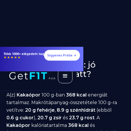
Több 1000+ elégedett tag
Ingyenes Próba →
★★★★★
Kakaópor fogyásra: jó
választás diéta alatt?
GetFIT App
Írta -
March 19, 2026
A(z)
Kakaópor
100 g-ban
368 kcal
energiát
tartalmaz. Makrótápanyag-összetétele 100 g-ra
vetítve:
20 g fehérje
,
8.9 g szénhidrát
(ebből
0.6 g cukor
),
20.7 g zsír
és
23.7 g rost
. A
Kakaópor
kalóriatartalma
368 kcal
és