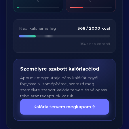
g
g
Napi kalóriamérleg
368
/
2000
kcal
18
% a napi célodból
Személyre szabott kalóriacélod
Appunk megmutatja hány kalóriát egyél
fogyásra & izomépítésre, szerezd meg
személyre szabott kalória terved és válogass
több száz receptünk közül!
Kalória tervem megkapom