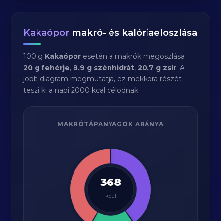
Kakaópor
makró- és kalóriaeloszlása
100 g
Kakaópor
esetén a makrók megoszlása:
20 g fehérje
,
8.9 g szénhidrát
,
20.7 g zsír
. A
jobb diagram megmutatja, ez mekkora részét
teszi ki a napi 2000 kcal célodnak.
MAKRÓTÁPANYAGOK ARÁNYA
368
kcal