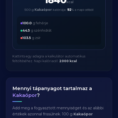
kcal
500 g
Kakaópor
kalóriája:
92
% a napi célból
100.0
g fehérje
44.5
g szénhidrát
103.5
g zsír
Kattints egy adagra a kalkulátor automatikus
feltöltéséhez. Napi kalóriacél:
2000 kcal
.
Mennyi tápanyagot tartalmaz a
Kakaópor
?
Add meg a fogyasztott mennyiséget és az alábbi
értékek azonnal frissülnek. 100 g
Kakaópor