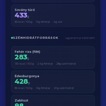
Sovány túró
433
g
85 kcal / 100g · 12g fehérje · 4g zsír
SZÉNHIDRÁTFORRÁSOK
ugyanannyi kalóriáért
Fehér rizs (főtt)
283
g
130 kcal / 100g · 2.4g fehérje · 28g szénhidrát
Édesburgonya
428
g
86 kcal / 100g · 1.6g fehérje · 20g szénhidrát
Zabliszt
98