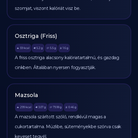
szomjat, viszont kalóriát visz be.
Osztriga (Friss)
59
kcal
5.2
g
5.5
g
1.6
g
🔥
🥩
🥔
🫒
A friss osztriga alacsony kalóriatartalmú, és gazdag
cinkben. Általában nyersen fogyasztják.
Mazsola
299
kcal
3.07
g
79.18
g
0.46
g
🔥
🥩
🥔
🫒
A mazsola szárított szőlő, rendkívül magas a
cukortartalma. Müzlibe, süteményekbe szórva csak
keveset tegyél.