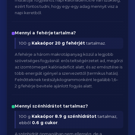
mutatója: fogyáshoz napi kalóriadeficitre van szükség,
ezért fontos tudni, hogy egy-egy adag mennyit visz a
napi keretből.
Mennyi a fehérjetartalma?
100 g
Kakaópor
20 g fehérjét
tartalmaz.
A fehérje a három makrotápanyag közül a legjobb
szövetséges fogyásnál: erős teltségérzetet ad, megőrzi
az izomtömeget kalóriadeficit alatt, és az emésztése is
több energiát igényel a szervezettől (termikus hatás).
Felnőtteknek testsúlykilogrammonként legalább 1,6–
2 g fehérje bevitele ajánlott fogyás alatt.
Mennyi szénhidrátot tartalmaz?
100 g
Kakaópor
8.9 g szénhidrátot
tartalmaz,
ebből
0.6 g cukor
.
A szénhidrát önmagában nem ellenség, de a