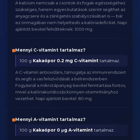
A kalcium nemcsak a csontok és fogak egészségéhez
szükséges, hanem egyes kutatások szerint segíthet az
anyagcsere és a zsírégetés szabályozásában is — bár
ez önmagában nem helyettesíti a kalóriadeficitet. Napi
ajánlott bevitel felnőtteknek: 1000 mg.
Mennyi C-vitamint tartalmaz?
100 g
Kakaópor
0.2 mg C-vitamint
tartalmaz.
A C-vitamin antioxidáns, támogatja az immunrendszert
és segíti a vas felszívódását a bélrendszerben.
Fogyásnál a mikrotápanyag-bevitel fenntartása fontos,
mivel a kalóriakorlátozás könnyen vitaminhiányhoz
vezethet. Napi ajánlott bevitel: 80 mg.
Mennyi A-vitamint tartalmaz?
100 g
Kakaópor
0 μg A-vitamint
tartalmaz.