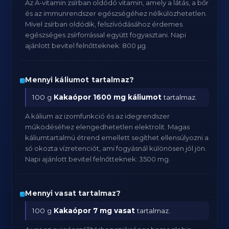
Az A-vitamin zsírban oldódó vitamin, amely a látás, a bőr
és az immunrendszer egészségéhez nélkülözhetetlen.
Mivel zsírban oldódik, felszívódásához érdemes
egészséges zsírforrással együtt fogyasztani. Napi
ajánlott bevitel felnőtteknek: 800 μg.
Mennyi káliumot tartalmaz?
100 g
Kakaópor
1600 mg káliumot
tartalmaz.
A kálium az izomfunkció és az idegrendszer
működéséhez elengedhetetlen elektrolit. Magas
káliumtartalmú étrend emellett segíthet ellensúlyozni a
só okozta vízretenciót, ami fogyásnál különösen jól jön.
Napi ajánlott bevitel felnőtteknek: 3500 mg.
Mennyi vasat tartalmaz?
100 g
Kakaópor
7 mg vasat
tartalmaz.