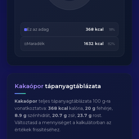
Ez az adag
368 kcal
18%
Maradék
1632 kcal
82%
Kakaópor
tápanyagtáblázata
Kakaópor
teljes tápanyagtáblázata 100 g-ra
vonatkoztatva:
368 kcal
kalória,
20 g
fehérje,
8.9 g
szénhidrát,
20.7 g
zsír,
23.7 g
rost.
Változtasd a mennyiséget a kalkulátorban az
értékek frissítéséhez.