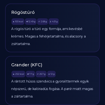
Rögöstúró
103
kcal
12.49
g
2.68
g
4.51
g
🔥
🥩
🥔
🫒
A rögös túró a túró egy formája, ami kevésbé
krémes. Magas a fehérjetartalma, és alacsony a
zsírtartalma.
Grander (KFC)
252
kcal
7.7
g
26.7
g
12
g
🔥
🥩
🥔
🫒
A rántott húsos szendvics a gyorséttermek egyik
népszerű, de kalóriadús fogása. A panír miatt magas
a zsírtartalma.