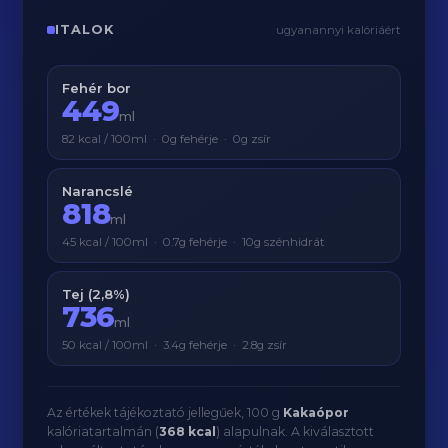
ITALOK
ugyanannyi kalóriáért
Fehér bor
449
ml
82 kcal / 100ml · 0g fehérje · 0g zsír
Narancslé
818
ml
45 kcal / 100ml · 0.7g fehérje · 10g szénhidrát
Tej (2,8%)
736
ml
50 kcal / 100ml · 3.4g fehérje · 2.8g zsír
Az értékek tájékoztató jellegűek, 100 g
Kakaópor
kalóriatartalmán (
368 kcal
) alapulnak. A kiválasztott