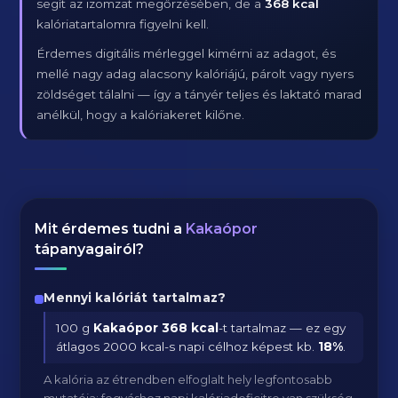
segít az izomzat megőrzésében, de a
368 kcal
kalóriatartalomra figyelni kell.
Érdemes digitális mérleggel kimérni az adagot, és
mellé nagy adag alacsony kalóriájú, párolt vagy nyers
zöldséget tálalni — így a tányér teljes és laktató marad
anélkül, hogy a kalóriakeret kilőne.
Mit érdemes tudni a
Kakaópor
tápanyagairól?
Mennyi kalóriát tartalmaz?
100 g
Kakaópor
368 kcal
-t tartalmaz — ez egy
átlagos 2000 kcal-s napi célhoz képest kb.
18
%
.
A kalória az étrendben elfoglalt hely legfontosabb