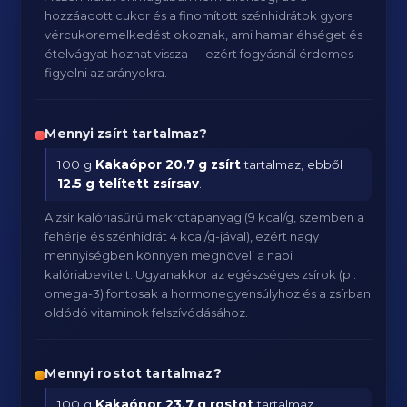
hozzáadott cukor és a finomított szénhidrátok gyors
vércukoremelkedést okoznak, ami hamar éhséget és
ételvágyat hozhat vissza — ezért fogyásnál érdemes
figyelni az arányokra.
Mennyi zsírt tartalmaz?
100 g
Kakaópor
20.7 g zsírt
tartalmaz, ebből
12.5 g telített zsírsav
.
A zsír kalóriasűrű makrotápanyag (9 kcal/g, szemben a
fehérje és szénhidrát 4 kcal/g-jával), ezért nagy
mennyiségben könnyen megnöveli a napi
kalóriabevitelt. Ugyanakkor az egészséges zsírok (pl.
omega-3) fontosak a hormonegyensúlyhoz és a zsírban
oldódó vitaminok felszívódásához.
Mennyi rostot tartalmaz?
100 g
Kakaópor
23.7 g rostot
tartalmaz.