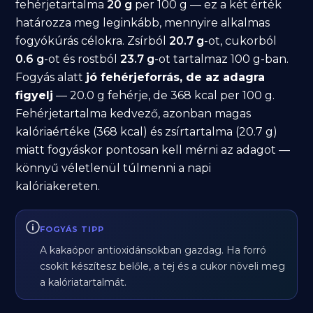
fehérjetartalma
20 g
per 100 g — ez a két érték
határozza meg leginkább, mennyire alkalmas
fogyókúrás célokra. Zsírból
20.7 g
-ot, cukorból
0.6 g
-ot és rostból
23.7 g
-ot tartalmaz 100 g-ban.
Fogyás alatt
jó fehérjeforrás, de az adagra
figyelj
— 20.0 g fehérje, de 368 kcal per 100 g.
Fehérjetartalma kedvező, azonban magas
kalóriaértéke (368 kcal) és zsírtartalma (20.7 g)
miatt fogyáskor pontosan kell mérni az adagot —
könnyű véletlenül túlmenni a napi
kalóriakereten.
FOGYÁS TIPP
A kakaópor antioxidánsokban gazdag. Ha forró
csokit készítesz belőle, a tej és a cukor növeli meg
a kalóriatartalmát.