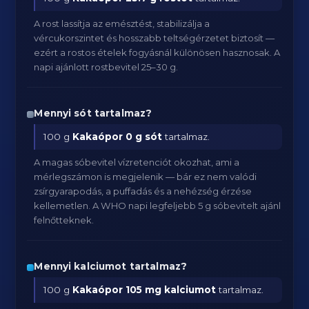
A rost lassítja az emésztést, stabilizálja a
vércukorszintet és hosszabb teltségérzetet biztosít —
ezért a rostos ételek fogyásnál különösen hasznosak. A
napi ajánlott rostbevitel 25–30 g.
Mennyi sót tartalmaz?
100 g
Kakaópor
0 g sót
tartalmaz.
A magas sóbevitel vízretenciót okozhat, ami a
mérlegszámon is megjelenik — bár ez nem valódi
zsírgyarapodás, a puffadás és a nehézség érzése
kellemetlen. A WHO napi legfeljebb 5 g sóbevitelt ajánl
felnőtteknek.
Mennyi kalciumot tartalmaz?
100 g
Kakaópor
105 mg kalciumot
tartalmaz.