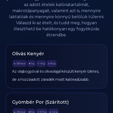
az adott ételek kalóriatartalmát,
makrotápanyagait, valamint azt is, mennyire
laktatóak és mennyire könnyű belőlük túlenni.
Válaszd ki az ételt, és tudd meg, hogyan
illeszthető be hatékonyan egy fogyókúrás
étrendbe.
Olivás Kenyér
300
kcal
9
g
43
g
8.5
g
🔥
🥩
🥔
🫒
Az olajbogyóval és olívaolajjal készült kenyér ízletes,
de a hozzáadott zsiradék miatt kalóriadúsabb.
Gyömbér Por (Szárított)
335
kcal
9
g
57.5
g
4.2
g
🔥
🥩
🥔
🫒