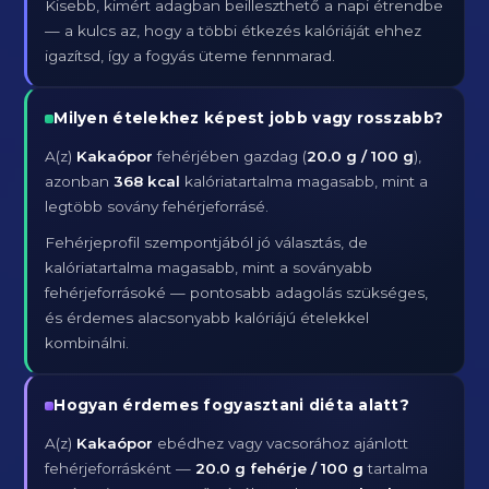
Kisebb, kimért adagban beilleszthető a napi étrendbe
— a kulcs az, hogy a többi étkezés kalóriáját ehhez
igazítsd, így a fogyás üteme fennmarad.
Milyen ételekhez képest jobb vagy rosszabb?
A(z)
Kakaópor
fehérjében gazdag (
20.0 g / 100 g
),
azonban
368 kcal
kalóriatartalma magasabb, mint a
legtöbb sovány fehérjeforrásé.
Fehérjeprofil szempontjából jó választás, de
kalóriatartalma magasabb, mint a soványabb
fehérjeforrásoké — pontosabb adagolás szükséges,
és érdemes alacsonyabb kalóriájú ételekkel
kombinálni.
Hogyan érdemes fogyasztani diéta alatt?
A(z)
Kakaópor
ebédhez vagy vacsorához ajánlott
fehérjeforrásként —
20.0 g fehérje / 100 g
tartalma