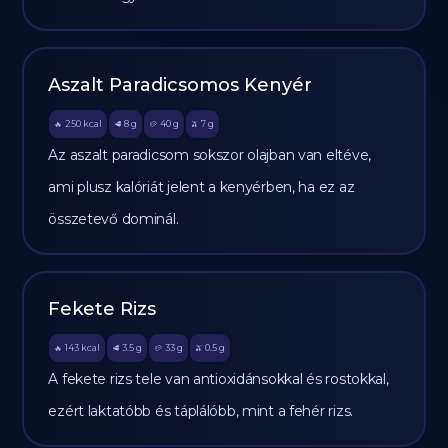
Aszalt Paradicsomos Kenyér
250
kcal
8
g
40
g
7
g
🔥
🥩
🥔
🫒
Az aszalt paradicsom sokszor olajban van eltéve,
ami plusz kalóriát jelent a kenyérben, ha ez az
összetevő dominál.
Fekete Rizs
143
kcal
3.5
g
33
g
0.5
g
🔥
🥩
🥔
🫒
A fekete rizs tele van antioxidánsokkal és rostokkal,
ezért laktatóbb és táplálóbb, mint a fehér rizs.