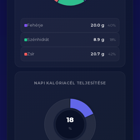
Fehérje
20.0 g
40%
Szénhidrát
8.9 g
18%
Zsír
20.7 g
42%
NAPI KALÓRIACÉL TELJESÍTÉSE
18
%