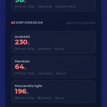
g
375 kcal / 100g · 13g fehérje · 60g szénhidrát
ZSÍRFORRÁSOK
ugyanannyi kalóriáért
Avokádó
230
g
160 kcal / 100g · 2g fehérje · 15g zsír
Mandula
64
g
579 kcal / 100g · 21g fehérje · 50g zsír
Mozzarella light
196
g
188 kcal / 100g · 18g fehérje · 13g zsír