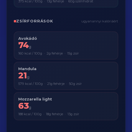
375 kcal / 100g · 13g fehérje · 60g szénhidrát
ZSÍRFORRÁSOK
ugyanannyi kalóriáért
Avokádó
74
g
160 kcal / 100g · 2g fehérje · 15g zsír
Mandula
21
g
579 kcal / 100g · 21g fehérje · 50g zsír
Mozzarella light
63
g
188 kcal / 100g · 18g fehérje · 13g zsír