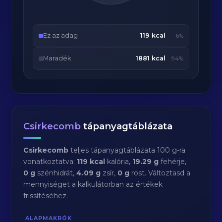
Ez az adag
119 kcal
6%
Maradék
1881 kcal
94%
Csirkecomb
tápanyagtáblázata
Csirkecomb
teljes tápanyagtáblázata 100 g-ra
vonatkoztatva:
119 kcal
kalória,
19.29 g
fehérje,
0 g
szénhidrát,
4.09 g
zsír,
0 g
rost. Változtasd a
mennyiséget a kalkulátorban az értékek
frissítéséhez.
ALAPMAKRÓK