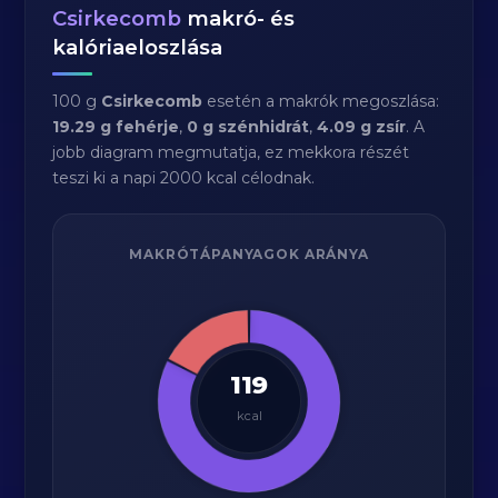
Csirkecomb
makró- és
kalóriaeloszlása
100 g
Csirkecomb
esetén a makrók megoszlása:
19.29 g fehérje
,
0 g szénhidrát
,
4.09 g zsír
. A
jobb diagram megmutatja, ez mekkora részét
teszi ki a napi 2000 kcal célodnak.
MAKRÓTÁPANYAGOK ARÁNYA
119
kcal