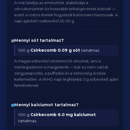
A rost lassítja az emésztést, stabilizálja a
vércukorszintet és hosszabb teltségérzetet biztosít —
ezért a rostos ételek fogyásnál különösen hasznosak. A
napi ajánlott rostbevitel 25–30 g.
Mennyi sót tartalmaz?
100 g
Csirkecomb
0.09 g sót
tartalmaz.
A magas sóbevitel vízretenciót okozhat, ami a
mérlegszámon is megjelenik — bár ez nem valódi
zsírgyarapodás, a puffadás és a nehézség érzése
kellemetlen. A WHO napi legfeljebb 5 g sóbevitelt ajánl
felnőtteknek.
Mennyi kalciumot tartalmaz?
100 g
Csirkecomb
6.0 mg kalciumot
tartalmaz.