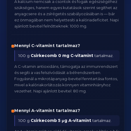
A kalcium nemcsak a csontok és fogak egészségéhez
szükséges, hanem egyes kutatások szerint segíthet az
anyagcsere és a zsírégetés szabályozásában is — bár
ez önmagában nem helyettesíti a kalóriadeficitet. Napi
ajánlott bevitel felnőtteknek: 1000 mg.
Mennyi C-vitamint tartalmaz?
100 g
Csirkecomb
0 mg C-vitamint
tartalmaz.
A C-vitamin antioxidáns, támogatja az immunrendszert
és segíti a vas felszívódását a bélrendszerben.
Fogyásnál a mikrotápanyag-bevitel fenntartása fontos,
mivel a kalóriakorlátozás könnyen vitaminhiányhoz
vezethet. Napi ajánlott bevitel: 80 mg.
Mennyi A-vitamint tartalmaz?
100 g
Csirkecomb
5 μg A-vitamint
tartalmaz.