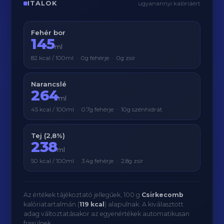
ITALOK
ugyanannyi kalóriáért
Fehér bor
145
ml
82 kcal / 100ml · 0g fehérje · 0g zsír
Narancslé
264
ml
45 kcal / 100ml · 0.7g fehérje · 10g szénhidrát
Tej (2,8%)
238
ml
50 kcal / 100ml · 3.4g fehérje · 2.8g zsír
Az értékek tájékoztató jellegűek, 100 g
Csirkecomb
kalóriatartalmán (
119 kcal
) alapulnak. A kiválasztott
adag változtatásakor az egyenértékek automatikusan
frissülnek.