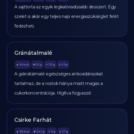
A sajttorta az egyik legkalóriadúsabb desszert. Egy
szelet is akár egy teljes napi energiaszükséglet felét
fedezheti.
Gránátalmalé
54
kcal
0.2
g
13.1
g
0.3
g
🔥
🥩
🥔
🫒
A gránátalmalé egészséges antioxidánsokat
tartalmaz, de a rostok hiánya miatt magas a
cukorkoncentrációja. Hígítva fogyaszd.
Csirke Farhát
155
kcal
24.2
g
0
g
5.7
g
🔥
🥩
🥔
🫒