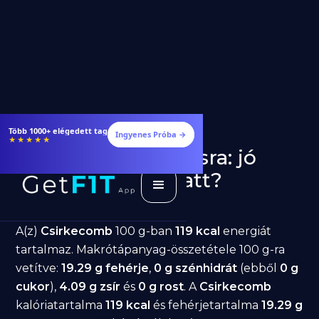
Több 1000+ elégedett tag
Ingyenes Próba →
★★★★★
Csirkecomb fogyásra: jó
választás diéta alatt?
GetFIT App
Írta -
March 19, 2026
A(z)
Csirkecomb
100 g-ban
119 kcal
energiát
tartalmaz. Makrótápanyag-összetétele 100 g-ra
vetítve:
19.29 g fehérje
,
0 g szénhidrát
(ebből
0 g
cukor
),
4.09 g zsír
és
0 g rost
. A
Csirkecomb
kalóriatartalma
119 kcal
és fehérjetartalma
19.29 g