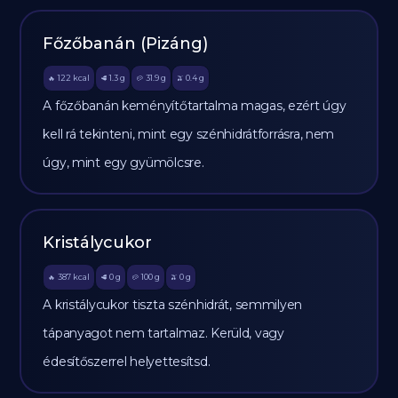
Főzőbanán (Pizáng)
122
kcal
1.3
g
31.9
g
0.4
g
🔥
🥩
🥔
🫒
A főzőbanán keményítőtartalma magas, ezért úgy
kell rá tekinteni, mint egy szénhidrátforrásra, nem
úgy, mint egy gyümölcsre.
Kristálycukor
387
kcal
0
g
100
g
0
g
🔥
🥩
🥔
🫒
A kristálycukor tiszta szénhidrát, semmilyen
tápanyagot nem tartalmaz. Kerüld, vagy
édesítőszerrel helyettesítsd.