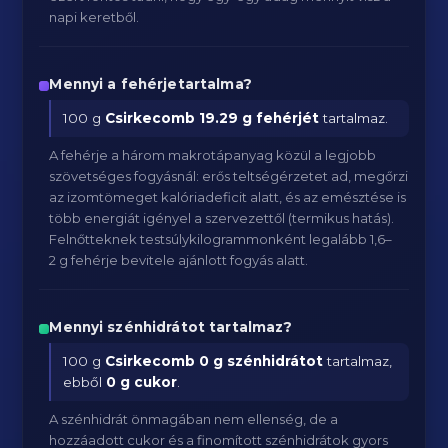
napi keretből.
Mennyi a fehérjetartalma?
100 g
Csirkecomb
19.29 g fehérjét
tartalmaz.
A fehérje a három makrotápanyag közül a legjobb
szövetséges fogyásnál: erős teltségérzetet ad, megőrzi
az izomtömeget kalóriadeficit alatt, és az emésztése is
több energiát igényel a szervezettől (termikus hatás).
Felnőtteknek testsúlykilogrammonként legalább 1,6–
2 g fehérje bevitele ajánlott fogyás alatt.
Mennyi szénhidrátot tartalmaz?
100 g
Csirkecomb
0 g szénhidrátot
tartalmaz,
ebből
0 g cukor
.
A szénhidrát önmagában nem ellenség, de a
hozzáadott cukor és a finomított szénhidrátok gyors