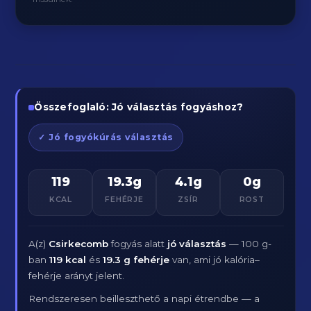
Összefoglaló: Jó választás fogyáshoz?
✓ Jó fogyókúrás választás
119
19.3g
4.1g
0g
KCAL
FEHÉRJE
ZSÍR
ROST
A(z)
Csirkecomb
fogyás alatt
jó választás
— 100 g-
ban
119 kcal
és
19.3 g fehérje
van, ami jó kalória–
fehérje arányt jelent.
Rendszeresen beilleszthető a napi étrendbe — a