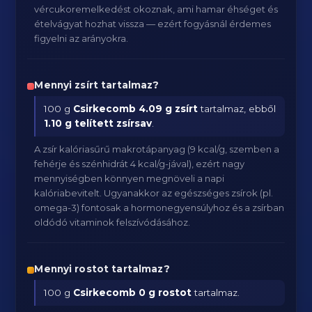
vércukoremelkedést okoznak, ami hamar éhséget és
ételvágyat hozhat vissza — ezért fogyásnál érdemes
figyelni az arányokra.
Mennyi zsírt tartalmaz?
100 g
Csirkecomb
4.09 g zsírt
tartalmaz, ebből
1.10 g telített zsírsav
.
A zsír kalóriasűrű makrotápanyag (9 kcal/g, szemben a
fehérje és szénhidrát 4 kcal/g-jával), ezért nagy
mennyiségben könnyen megnöveli a napi
kalóriabevitelt. Ugyanakkor az egészséges zsírok (pl.
omega-3) fontosak a hormonegyensúlyhoz és a zsírban
oldódó vitaminok felszívódásához.
Mennyi rostot tartalmaz?
100 g
Csirkecomb
0 g rostot
tartalmaz.