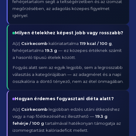
fehérjetartalom segít a teltségérzetben és az izomzat
megőrzésében, az adagolás közepes figyelmet
igényel.
Milyen ételekhez képest jobb vagy rosszabb?
A(z)
Csirkecomb
kalóriatartalma
119 kcal / 100 g
,
fehérjetartalma
19.3 g
— ez közepes értéknek számít
a hasonló típusú ételek között.
Fogyás alatt sem az egyik legjobb, sem a legrosszabb
választás a kategóriájában — az adagméret és a napi
összkalória a döntő tényező, nem az étel önmagában.
Hogyan érdemes fogyasztani diéta alatt?
A(z)
Csirkecomb
legjobban edzés utáni étkezéshez
vagy a nap főétkezéséhez illeszthető —
19.3 g
fehérje / 100 g
tartalmával hatékonyan támogatja az
izommegtartást kalóriadeficit mellett.