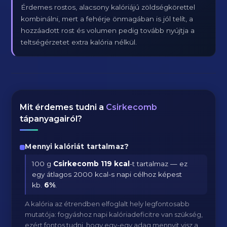
Érdemes rostos, alacsony kalóriájú zöldségkörettel
kombinálni, mert a fehérje önmagában is jól telít, a
hozzáadott rost és volumen pedig tovább nyújtja a
teltségérzetet extra kalória nélkül.
Mit érdemes tudni a
Csirkecomb
tápanyagairól?
Mennyi kalóriát tartalmaz?
100 g
Csirkecomb
119 kcal
-t tartalmaz — ez
egy átlagos 2000 kcal-s napi célhoz képest
kb.
6
%
.
A kalória az étrendben elfoglalt hely legfontosabb
mutatója: fogyáshoz napi kalóriadeficitre van szükség,
ezért fontos tudni, hogy egy-egy adag mennyit visz a