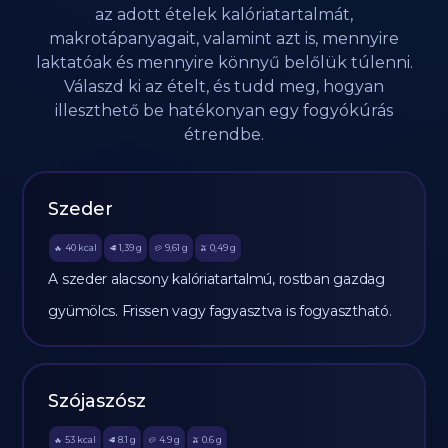
az adott ételek kalóriatartalmát,
makrotápanyagait, valamint azt is, mennyire
laktatóak és mennyire könnyű belőlük túlenni.
Válaszd ki az ételt, és tudd meg, hogyan
illeszthető be hatékonyan egy fogyókúrás
étrendbe.
Szeder
40
kcal
1,39
g
9,61
g
0,49
g
🔥
🥩
🥔
🫒
A szeder alacsony kalóriatartalmú, rostban gazdag
gyümölcs. Frissen vagy fagyasztva is fogyasztható.
Szójaszósz
53
kcal
8.1
g
4.9
g
0.6
g
🔥
🥩
🥔
🫒