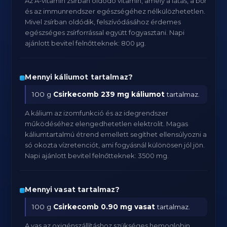
Az A-vitamin zsírban oldódó vitamin, amely a látás, a bőr
és az immunrendszer egészségéhez nélkülözhetetlen.
Mivel zsírban oldódik, felszívódásához érdemes
egészséges zsírforrással együtt fogyasztani. Napi
ajánlott bevitel felnőtteknek: 800 μg.
Mennyi káliumot tartalmaz?
100 g
Csirkecomb
239 mg káliumot
tartalmaz.
A kálium az izomfunkció és az idegrendszer
működéséhez elengedhetetlen elektrolit. Magas
káliumtartalmú étrend emellett segíthet ellensúlyozni a
só okozta vízretenciót, ami fogyásnál különösen jól jön.
Napi ajánlott bevitel felnőtteknek: 3500 mg.
Mennyi vasat tartalmaz?
100 g
Csirkecomb
0.90 mg vasat
tartalmaz.
A vas az oxigénszállításhoz szükséges hemoglobin