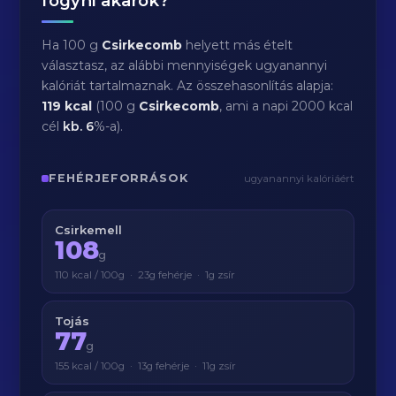
fogyni akarok?
Ha 100 g
Csirkecomb
helyett más ételt
választasz, az alábbi mennyiségek ugyanannyi
kalóriát tartalmaznak. Az összehasonlítás alapja:
119 kcal
(100 g
Csirkecomb
, ami a napi 2000 kcal
cél
kb.
6
%-a).
FEHÉRJEFORRÁSOK
ugyanannyi kalóriáért
Csirkemell
108
g
110 kcal / 100g · 23g fehérje · 1g zsír
Tojás
77
g
155 kcal / 100g · 13g fehérje · 11g zsír