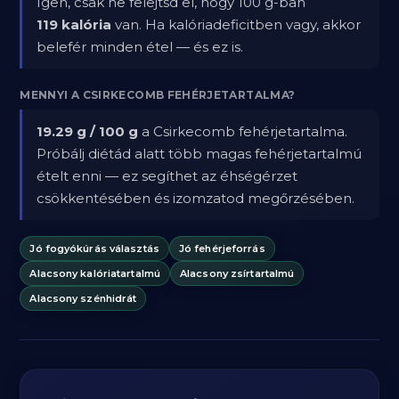
Igen, csak ne felejtsd el, hogy 100 g-ban
119 kalória
van. Ha kalóriadeficitben vagy, akkor
belefér minden étel — és ez is.
MENNYI A CSIRKECOMB FEHÉRJETARTALMA?
19.29 g / 100 g
a Csirkecomb fehérjetartalma.
Próbálj diétád alatt több magas fehérjetartalmú
ételt enni — ez segíthet az éhségérzet
csökkentésében és izomzatod megőrzésében.
Jó fogyókúrás választás
Jó fehérjeforrás
Alacsony kalóriatartalmú
Alacsony zsírtartalmú
Alacsony szénhidrát