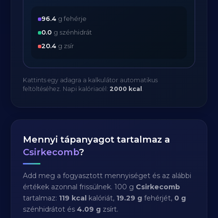
96.4
g fehérje
0.0
g szénhidrát
20.4
g zsír
Kattints egy adagra a kalkulátor automatikus
feltöltéséhez. Napi kalóriacél:
2000 kcal
.
Mennyi tápanyagot tartalmaz a
Csirkecomb
?
Add meg a fogyasztott mennyiséget és az alábbi
értékek azonnal frissülnek. 100 g
Csirkecomb
tartalmaz:
119 kcal
kalóriát,
19.29 g
fehérjét,
0 g
szénhidrátot és
4.09 g
zsírt.