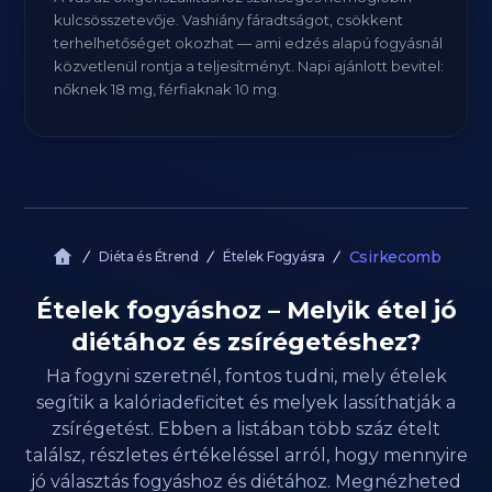
kulcsösszetevője. Vashiány fáradtságot, csökkent
terhelhetőséget okozhat — ami edzés alapú fogyásnál
közvetlenül rontja a teljesítményt. Napi ajánlott bevitel:
nőknek 18 mg, férfiaknak 10 mg.
Csirkecomb
Diéta és Étrend
Ételek Fogyásra
Ételek fogyáshoz – Melyik étel jó
diétához és zsírégetéshez?
Ha fogyni szeretnél, fontos tudni, mely ételek
segítik a kalóriadeficitet és melyek lassíthatják a
zsírégetést. Ebben a listában több száz ételt
találsz, részletes értékeléssel arról, hogy mennyire
jó választás fogyáshoz és diétához. Megnézheted