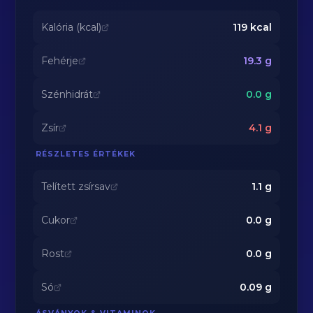
Kalória (kcal)
119
kcal
Fehérje
19.3
g
Szénhidrát
0.0
g
Zsír
4.1
g
RÉSZLETES ÉRTÉKEK
Telített zsírsav
1.1
g
Cukor
0.0
g
Rost
0.0
g
Só
0.09
g