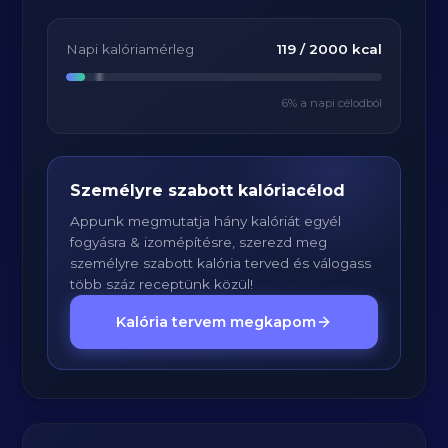
Napi kalóriamérleg
119
/
2000
kcal
6
% a napi célodból
Személyre szabott kalóriacélod
Appunk megmutatja hány kalóriát egyél
fogyásra & izomépítésre, szerezd meg
személyre szabott kalória terved és válogass
több száz receptünk közül!
Kalória tervem megkapom