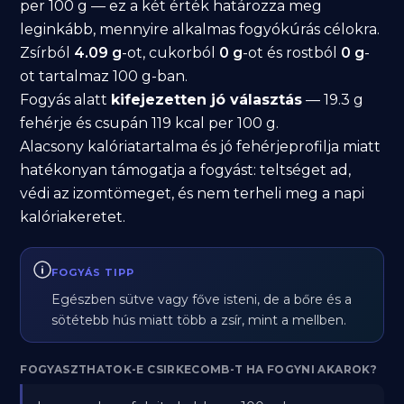
per 100 g — ez a két érték határozza meg
leginkább, mennyire alkalmas fogyókúrás célokra.
Zsírból
4.09 g
-ot, cukorból
0 g
-ot és rostból
0 g
-
ot tartalmaz 100 g-ban.
Fogyás alatt
kifejezetten jó választás
— 19.3 g
fehérje és csupán 119 kcal per 100 g.
Alacsony kalóriatartalma és jó fehérjeprofilja miatt
hatékonyan támogatja a fogyást: teltséget ad,
védi az izomtömeget, és nem terheli meg a napi
kalóriakeretet.
FOGYÁS TIPP
Egészben sütve vagy főve isteni, de a bőre és a
sötétebb hús miatt több a zsír, mint a mellben.
FOGYASZTHATOK-E CSIRKECOMB-T HA FOGYNI AKAROK?