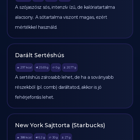
A szójaszósz sós, intenzív ízű, de kalóriatartalma
alacsony. A sótartalma viszont magas, ezért
mértékkel használd.
Darált Sertéshús
297
kcal
25.69
g
0
g
20.77
g
🔥
🥩
🥔
🫒
A sertéshús zsírosabb lehet, de ha a soványabb
részekből (pl. comb) daráltatod, akkor is jó
fehérjeforrás lehet.
New York Sajttorta (Starbucks)
388
kcal
6.2
g
30
g
27
g
🔥
🥩
🥔
🫒