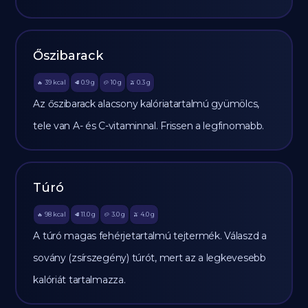
Őszibarack
39
kcal
0.9
g
10
g
0.3
g
🔥
🥩
🥔
🫒
Az őszibarack alacsony kalóriatartalmú gyümölcs,
tele van A- és C-vitaminnal. Frissen a legfinomabb.
Túró
98
kcal
11.0
g
3.0
g
4.0
g
🔥
🥩
🥔
🫒
A túró magas fehérjetartalmú tejtermék. Válaszd a
sovány (zsírszegény) túrót, mert az a legkevesebb
kalóriát tartalmazza.