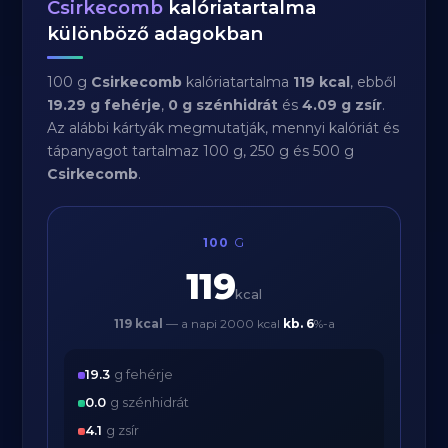
Csirkecomb
kalóriatartalma
különböző adagokban
100 g
Csirkecomb
kalóriatartalma
119 kcal
, ebből
19.29 g fehérje
,
0 g szénhidrát
és
4.09 g zsír
.
Az alábbi kártyák megmutatják, mennyi kalóriát és
tápanyagot tartalmaz 100 g, 250 g és 500 g
Csirkecomb
.
100
G
119
kcal
119 kcal
— a napi 2000 kcal
kb.
6
%-a
19.3
g fehérje
0.0
g szénhidrát
4.1
g zsír