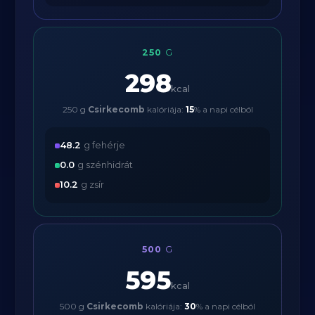
250
G
298
kcal
250 g
Csirkecomb
kalóriája:
15
% a napi célból
48.2
g fehérje
0.0
g szénhidrát
10.2
g zsír
500
G
595
kcal
500 g
Csirkecomb
kalóriája:
30
% a napi célból