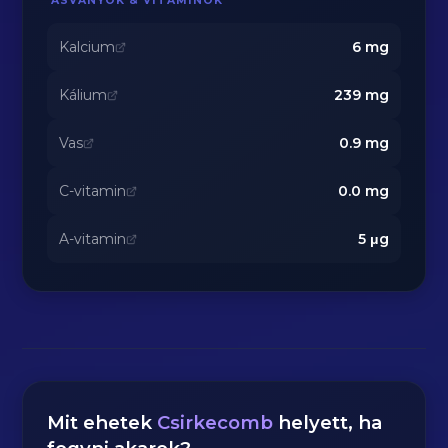
ÁSVÁNYOK & VITAMINOK
Kalcium
6
mg
Kálium
239
mg
Vas
0.9
mg
C-vitamin
0.0
mg
A-vitamin
5
μg
Mit ehetek
Csirkecomb
helyett, ha