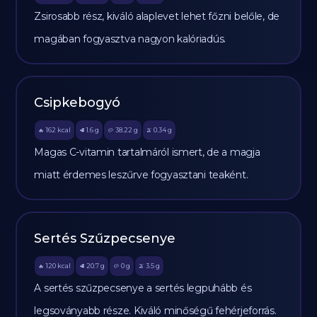
Zsirosabb rész, kiváló alaplevet lehet főzni belőle, de
magában fogyasztva nagyon kalóriadús.
Csipkebogyó
162
kcal
1.6
g
38.22
g
0.34
g
🔥
🥩
🥔
🫒
Magas C-vitamin tartalmáról ismert, de a magja
miatt érdemes leszűrve fogyasztani teaként.
Sertés Szűzpecsenye
120
kcal
20.7
g
0
g
3.5
g
🔥
🥩
🥔
🫒
A sertés szűzpecsenye a sertés legpuhább és
legsoványabb része. Kiváló minőségű fehérjeforrás.