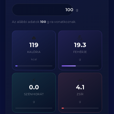
g
Az alábbi adatok
100
g-ra vonatkoznak.
🔥
💪
119
19.3
KALÓRIA
FEHÉRJE
kcal
g
⚡
🧈
0.0
4.1
SZÉNHIDRÁT
ZSÍR
g
g