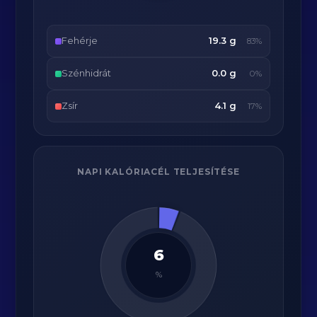
Fehérje
19.3 g
83%
Szénhidrát
0.0 g
0%
Zsír
4.1 g
17%
NAPI KALÓRIACÉL TELJESÍTÉSE
6
%