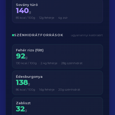
Sovány túró
140
g
85 kcal / 100g · 12g fehérje · 4g zsír
SZÉNHIDRÁTFORRÁSOK
ugyanannyi kalóriáért
Fehér rizs (főtt)
92
g
130 kcal / 100g · 2.4g fehérje · 28g szénhidrát
Édesburgonya
138
g
86 kcal / 100g · 1.6g fehérje · 20g szénhidrát
Zabliszt
32
g