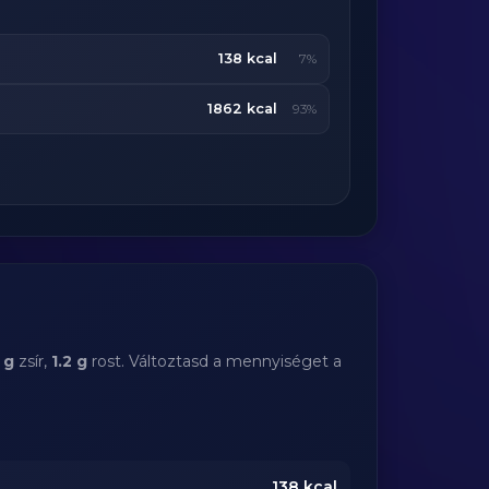
138 kcal
7%
1862 kcal
93%
 g
zsír,
1.2 g
rost. Változtasd a mennyiséget a
138
kcal