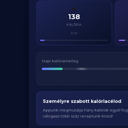
🔥
138
KALÓRIA
kcal
Napi kalóriamérleg
Személyre szabott kalóriacélod
Appunk megmutatja hány kalóriát egyél fogy
válogass több száz receptünk közül!