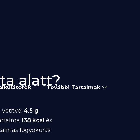
ta alatt?
alkulátorok
További Tartalmak
 vetítve:
4.5 g
artalma
138 kcal
és
kalmas fogyókúrás