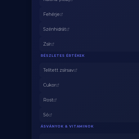
Fehérje
Szénhidrát
Zsír
RÉSZLETES ÉRTÉKEK
Telített zsírsav
Cukor
Rost
Só
ÁSVÁNYOK & VITAMINOK