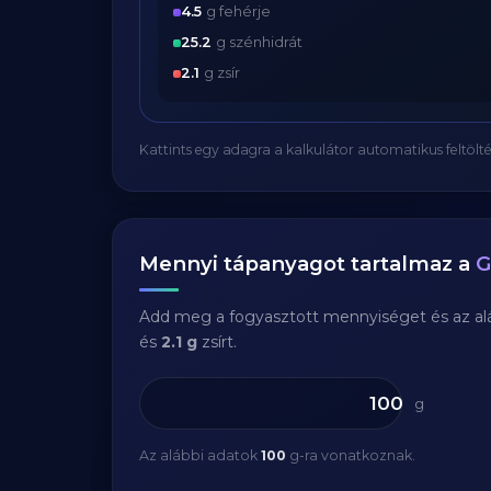
4.5
g fehérje
25.2
g szénhidrát
2.1
g zsír
Kattints egy adagra a kalkulátor automatikus feltölté
Mennyi tápanyagot tartalmaz a
G
Add meg a fogyasztott mennyiséget és az aláb
és
2.1 g
zsírt.
g
Az alábbi adatok
100
g-ra vonatkoznak.