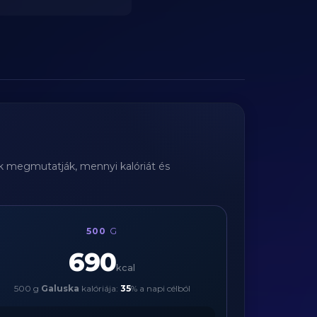
yák megmutatják, mennyi kalóriát és
500
G
690
kcal
500 g
Galuska
kalóriája:
35
% a napi célból