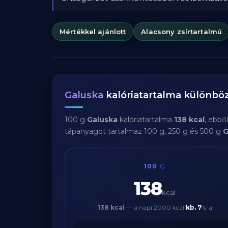
Mértékkel ajánlott
Alacsony zsírtartalmú
Galuska
kalóriatartalma különb
100 g
Galuska
kalóriatartalma
138 kcal
, ebbő
tápanyagot tartalmaz 100 g, 250 g és 500 g
G
100
G
138
kcal
138 kcal
— a napi 2000 kcal
kb.
7
%-a