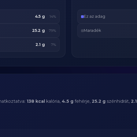
4.5 g
Ez az adag
14%
25.2 g
Maradék
79%
2.1 g
7%
natkoztatva:
138 kcal
kalória,
4.5 g
fehérje,
25.2 g
szénhidrát,
2.1