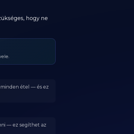
szükséges, hogy ne
vele.
r minden étel — és ez
nni — ez segíthet az