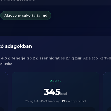
Alacsony cukortartalmú
öző adagokban
l
4.5 g fehérje
,
25.2 g szénhidrát
és
2.1 g zsír
. Az alábbi kárt
aluska
.
250
G
345
kcal
250 g
Galuska
kalóriája:
17
% a napi célból