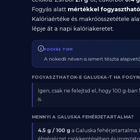
Fogyás alatt
mértékkel fogyasztható
Kalóriaértéke és makróösszetétele ala
lépje át a napi kalóriakeretet.
FOGYÁS TIPP
A nokedli néven is ismert tészta alapvető
FOGYASZTHATOK-E GALUSKA-T HA FOGYN
Igen, csak ne felejtsd el, hogy 100 g-ban
is.
MENNYI A GALUSKA FEHÉRJETARTALMA?
4.5 g / 100 g
a Galuska fehérjetartalma. 
éhségérzet csökkentésében és izomzat