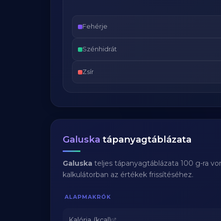
Fehérje
Szénhidrát
Zsír
Galuska
tápanyagtáblázata
Galuska
teljes tápanyagtáblázata 100 g-ra vo
kalkulátorban az értékek frissítéséhez.
ALAPMAKRÓK
Kalória (kcal)