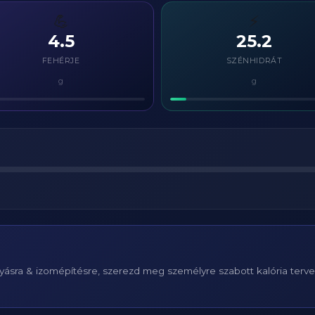
💪
⚡
4.5
25.2
FEHÉRJE
SZÉNHIDRÁT
g
g
ásra & izomépítésre, szerezd meg személyre szabott kalória terv