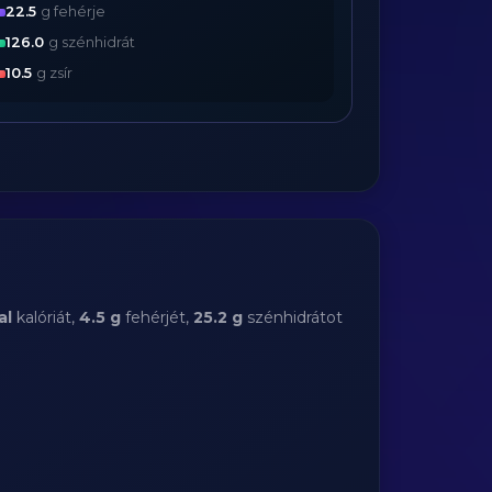
22.5
g fehérje
126.0
g szénhidrát
10.5
g zsír
al
kalóriát,
4.5 g
fehérjét,
25.2 g
szénhidrátot