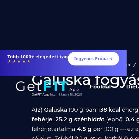
Több 1000+ elégedett tag
Ingyenes Próba →
★★★★★
Diéta és Étrend
Ételek Fogyásra
Galuska fogyásr
Főoldal
Diét
GetFIT App
Írta -
March 19, 2026
A(z)
Galuska
100 g-ban
138 kcal
energi
fehérje
,
25.2 g szénhidrát
(ebből
0.4 
fehérjetartalma
4.5 g
per 100 g — ez a
célokra. Zsírból
2.1 g
-ot, cukorból
0.4 g