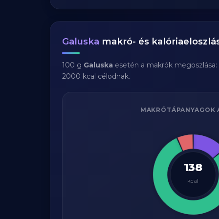
Galuska
makró- és kalóriaeloszlá
100 g
Galuska
esetén a makrók megoszlása:
2000 kcal célodnak.
MAKRÓTÁPANYAGOK 
138
kcal