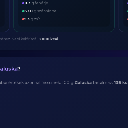
11.3
g fehérje
63.0
g szénhidrát
5.3
g zsír
séhez. Napi kalóriacél:
2000 kcal
.
aluska
?
bi értékek azonnal frissülnek. 100 g
Galuska
tartalmaz:
138 kc