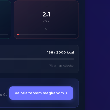
🧈
2.1
ZSÍR
g
138
/
2000
kcal
7
% a napi célodból
Kalória tervem megkapom
ed és