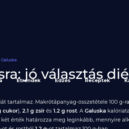
Galuska
a: jó választás dié
a
Étrendek
Edzés
Receptek
K
át tartalmaz. Makrótápanyag-összetétele 100 g-ra
g cukor
),
2.1 g zsír
és
1.2 g rost
. A
Galuska
kalóriat
 két érték határozza meg leginkább, mennyire al
-ot és rostból
1.2 g
-ot tartalmaz 100 g-ban.