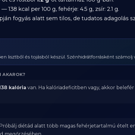
— 138 kcal per 100 g, fehérje: 4.5 g, zsír: 2.1 g.
pján fogyás alatt sem tilos, de tudatos adagolás 
en lisztből és tojásból készül. Szénhidrátforrásként számolj 
I AKAROK?
138 kalória
van. Ha kalóriadeficitben vagy, akkor belefé
Próbálj diétád alatt több magas fehérjetartalmú ételt e
od megőrzésében.