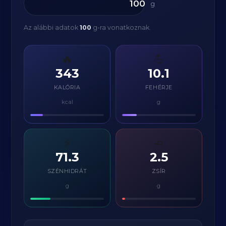
g
Az alábbi adatok
100
g-ra vonatkoznak.
🔥
💪
343
10.1
KALÓRIA
FEHÉRJE
kcal
g
⚡
🧈
71.3
2.5
SZÉNHIDRÁT
ZSÍR
g
g