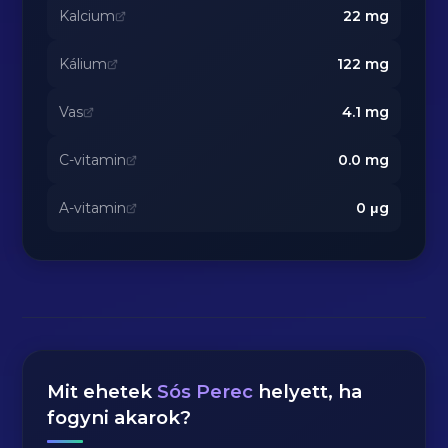
Kalcium
22
mg
Kálium
122
mg
Vas
4.1
mg
C-vitamin
0.0
mg
A-vitamin
0
μg
Mit ehetek
Sós Perec
helyett, ha
fogyni akarok?