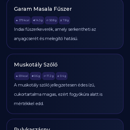
Garam Masala Fűszer
379
kcal
14.3
g
50.8
g
7.8
g
🔥
🥩
🥔
🫒
Indiai fűszerkeverék, amely serkentheti az
anyagcserét és melegítő hatású.
Muskotály Szőlő
69
kcal
0.6
g
17.2
g
0.4
g
🔥
🥩
🥔
🫒
A muskotály szőlő jellegzetesen édes ízű,
cukortartalma magas, ezért fogyókúra alatt is
mértékkel edd.
Pulykaszárny