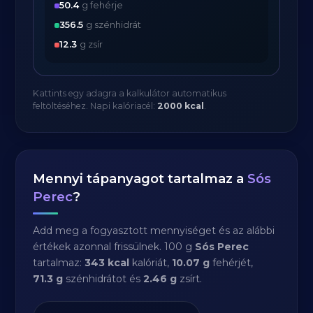
50.4
g fehérje
356.5
g szénhidrát
12.3
g zsír
Kattints egy adagra a kalkulátor automatikus
feltöltéséhez. Napi kalóriacél:
2000 kcal
.
Mennyi tápanyagot tartalmaz a
Sós
Perec
?
Add meg a fogyasztott mennyiséget és az alábbi
értékek azonnal frissülnek. 100 g
Sós Perec
tartalmaz:
343 kcal
kalóriát,
10.07 g
fehérjét,
71.3 g
szénhidrátot és
2.46 g
zsírt.