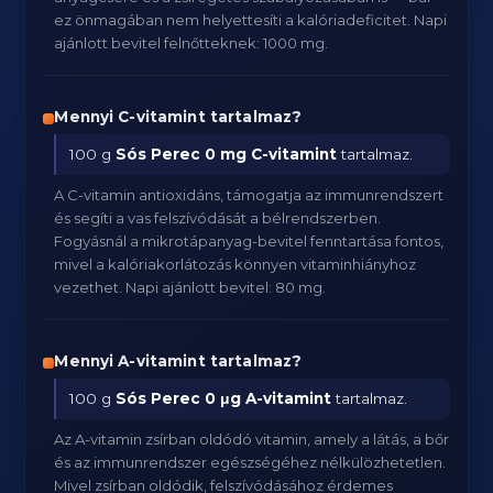
ez önmagában nem helyettesíti a kalóriadeficitet. Napi
ajánlott bevitel felnőtteknek: 1000 mg.
Mennyi C-vitamint tartalmaz?
100 g
Sós Perec
0 mg C-vitamint
tartalmaz.
A C-vitamin antioxidáns, támogatja az immunrendszert
és segíti a vas felszívódását a bélrendszerben.
Fogyásnál a mikrotápanyag-bevitel fenntartása fontos,
mivel a kalóriakorlátozás könnyen vitaminhiányhoz
vezethet. Napi ajánlott bevitel: 80 mg.
Mennyi A-vitamint tartalmaz?
100 g
Sós Perec
0 μg A-vitamint
tartalmaz.
Az A-vitamin zsírban oldódó vitamin, amely a látás, a bőr
és az immunrendszer egészségéhez nélkülözhetetlen.
Mivel zsírban oldódik, felszívódásához érdemes