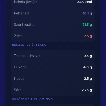
Kalória (kcal)
343
kcal
Fehérje
10.1
g
Szénhidrát
71.3
g
Zsír
2.5
g
RÉSZLETES ÉRTÉKEK
Telített zsírsav
0.3
g
Cukor
4.0
g
Rost
2.5
g
Só
2.73
g
ÁSVÁNYOK & VITAMINOK