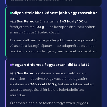
Milyen ételekhez képest jobb vagy rosszabb?
A(z)
Sós Perec
kalóriatartalma
343 kcal / 100 g
,
fehérjetartalma
10.1 g
— ez közepes értéknek számít
a hasonló típusú ételek között.
Fogyás alatt sem az egyik legjobb, sem a legrosszabb
választás a kategóriájában — az adagméret és a napi
összkalória a döntő tényező, nem az étel önmagában.
Hogyan érdemes fogyasztani diéta alatt?
A(z)
Sós Perec
rugalmasan beilleszthető a napi
étrendbe — ebédhez vagy vacsorához egyaránt
alkalmas, és
343 kcal / 100 g
kalóriatartalma mellett
tudatos adagolással fér bele a kalóriadeficites
étrendbe.
Érdemes a nap első felében fogyasztani (reggeli,