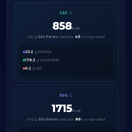
250
G
858
kcal
250 g
Sós Perec
kalóriája:
43
% a napi célból
25.2
g fehérje
178.3
g szénhidrát
6.2
g zsír
500
G
1715
kcal
500 g
Sós Perec
kalóriája:
86
% a napi célból