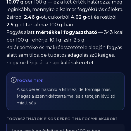
10.07 g
per 100 g — ez a két érték határozza meg
leginkább, mennyire alkalmas fogyókúrás célokra.
Zsírból
2.46 g
-ot, cukorból
4.02 g
-ot és rostból
2.5 g
-ot tartalmaz 100 g-ban.
Fogyás alatt
mértékkel fogyasztható
— 343 kcal
per 100 g, fehérje: 10.1 g, zsír: 2.5 g.
Kalóriaértéke és makróösszetétele alapján fogyás
alatt sem tilos, de tudatos adagolás szükséges,
hogy ne lépje át a napi kalóriakeretet.
FOGYÁS TIPP
A sós perec hasonló a kiflihez, de formája más.
Magas a szénhidráttartalma, és a tetején lévő só
miatt sós.
FOGYASZTHATOK-E SÓS PEREC-T HA FOGYNI AKAROK?
Igen, csak ne felejtsd el, hogy 100 g-ban