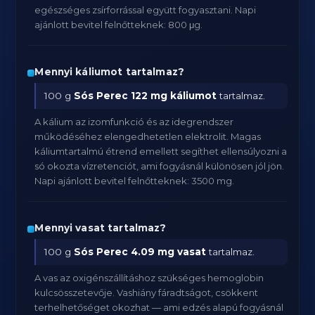
egészséges zsírforrással együtt fogyasztani. Napi
ajánlott bevitel felnőtteknek: 800 μg.
Mennyi káliumot tartalmaz?
100 g
Sós Perec
122 mg káliumot
tartalmaz.
A kálium az izomfunkció és az idegrendszer
működéséhez elengedhetetlen elektrolit. Magas
káliumtartalmú étrend emellett segíthet ellensúlyozni a
só okozta vízretenciót, ami fogyásnál különösen jól jön.
Napi ajánlott bevitel felnőtteknek: 3500 mg.
Mennyi vasat tartalmaz?
100 g
Sós Perec
4.09 mg vasat
tartalmaz.
A vas az oxigénszállításhoz szükséges hemoglobin
kulcsösszetevője. Vashiány fáradtságot, csökkent
terhelhetőséget okozhat — ami edzés alapú fogyásnál