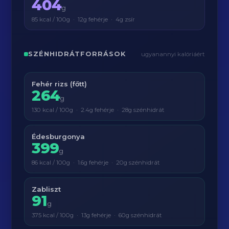
404
g
85 kcal / 100g · 12g fehérje · 4g zsír
SZÉNHIDRÁTFORRÁSOK
ugyanannyi kalóriáért
Fehér rizs (főtt)
264
g
130 kcal / 100g · 2.4g fehérje · 28g szénhidrát
Édesburgonya
399
g
86 kcal / 100g · 1.6g fehérje · 20g szénhidrát
Zabliszt
91
g
375 kcal / 100g · 13g fehérje · 60g szénhidrát