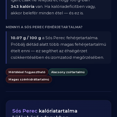
343 kalória
van. Ha kalóriadeficitben vagy,
akkor belefér minden étel — és ez is.
MENNYI A SÓS PEREC FEHÉRJETARTALMA?
10.07 g / 100 g
a Sós Perec fehérjetartalma.
Próbálj diétád alatt több magas fehérjetartalmú
ételt enni — ez segíthet az éhségérzet
csökkentésében és izomzatod megőrzésében.
Mértékkel fogyasztható
Alacsony zsírtartalmú
Magas szénhidráttartalmú
Sós Perec
kalóriatartalma