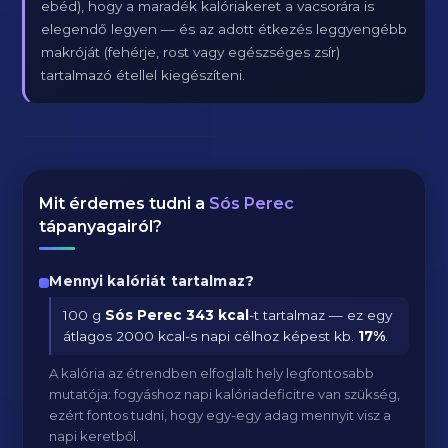
ebéd), hogy a maradék kalóriakeret a vacsorára is
elegendő legyen — és az adott étkezés leggyengébb
makróját (fehérje, rost vagy egészséges zsír)
tartalmazó étellel kiegészíteni.
Mit érdemes tudni a
Sós Perec
tápanyagairól?
Mennyi kalóriát tartalmaz?
100 g
Sós Perec
343 kcal
-t tartalmaz — ez egy
átlagos 2000 kcal-s napi célhoz képest kb.
17
%
.
A kalória az étrendben elfoglalt hely legfontosabb
mutatója: fogyáshoz napi kalóriadeficitre van szükség,
ezért fontos tudni, hogy egy-egy adag mennyit visz a
napi keretből.