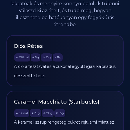
laktatóak és mennyire könnyű belőlük túlenni.
Válaszd ki az ételt, és tudd meg, hogyan
illeszthető be hatékonyan egy fogyókúrás
étrendbe.
Diós Rétes
318
kcal
5
g
50
g
11
g
🔥
🥩
🥔
🫒
A dió a tésztával és a cukorral együtt igazi kalóriadús
desszertté teszi.
Caramel Macchiato (Starbucks)
53
kcal
2.1
g
7.8
g
1.5
g
🔥
🥩
🥔
🫒
A karamell szirup rengeteg cukrot rejt, ami miatt ez