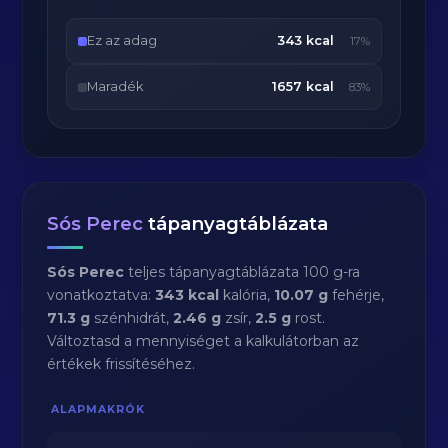
Ez az adag
343 kcal
17%
Maradék
1657 kcal
83%
Sós Perec
tápanyagtáblázata
Sós Perec
teljes tápanyagtáblázata 100 g-ra
vonatkoztatva:
343 kcal
kalória,
10.07 g
fehérje,
71.3 g
szénhidrát,
2.46 g
zsír,
2.5 g
rost.
Változtasd a mennyiséget a kalkulátorban az
értékek frissítéséhez.
ALAPMAKRÓK