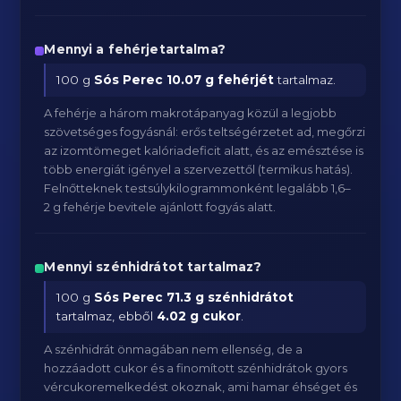
Mennyi a fehérjetartalma?
100 g
Sós Perec
10.07 g fehérjét
tartalmaz.
A fehérje a három makrotápanyag közül a legjobb
szövetséges fogyásnál: erős teltségérzetet ad, megőrzi
az izomtömeget kalóriadeficit alatt, és az emésztése is
több energiát igényel a szervezettől (termikus hatás).
Felnőtteknek testsúlykilogrammonként legalább 1,6–
2 g fehérje bevitele ajánlott fogyás alatt.
Mennyi szénhidrátot tartalmaz?
100 g
Sós Perec
71.3 g szénhidrátot
tartalmaz, ebből
4.02 g cukor
.
A szénhidrát önmagában nem ellenség, de a
hozzáadott cukor és a finomított szénhidrátok gyors
vércukoremelkedést okoznak, ami hamar éhséget és