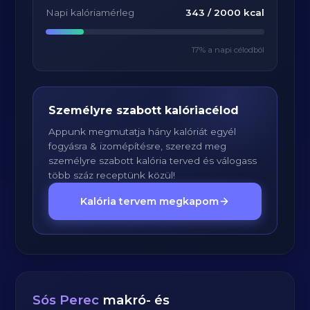
Napi kalóriamérleg
343
/
2000
kcal
17
% a napi célodból
Személyre szabott kalóriacélod
Appunk megmutatja hány kalóriát egyél
fogyásra & izomépítésre, szerezd meg
személyre szabott kalória terved és válogass
több száz receptünk közül!
Kalória tervem megkapom
Sós Perec
makró- és