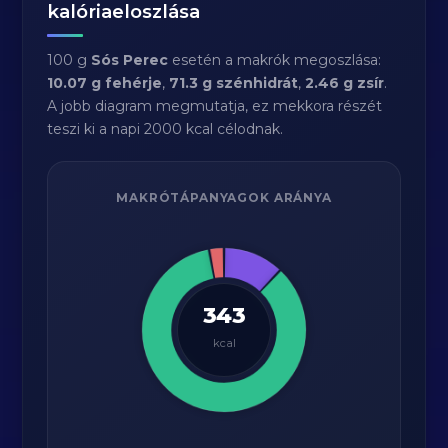
kalóriaeloszlása
100 g
Sós Perec
esetén a makrók megoszlása:
10.07 g fehérje
,
71.3 g szénhidrát
,
2.46 g zsír
.
A jobb diagram megmutatja, ez mekkora részét
teszi ki a napi 2000 kcal célodnak.
MAKRÓTÁPANYAGOK ARÁNYA
343
kcal