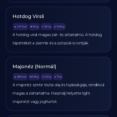
Hotdog Virsli
247
kcal
10.6
g
18.4
g
14.84
g
🔥
🥩
🥔
🫒
A hotdog virsli magas zsír- és sótartalmú. A hotdog
tápértékét a zsemle és a szószok is rontják.
Majonéz (Normál)
680
kcal
0.96
g
0.57
g
75
g
🔥
🥩
🥔
🫒
A majonéz szinte tiszta olaj és tojássárgája, rendkívül
magas a zsírtartalma. Használj helyette light
majonézt vagy joghurtot.