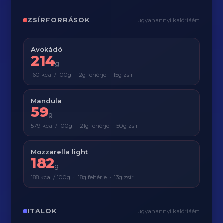
ZSÍRFORRÁSOK
ugyanannyi kalóriáért
Avokádó
214
g
160 kcal / 100g · 2g fehérje · 15g zsír
Mandula
59
g
579 kcal / 100g · 21g fehérje · 50g zsír
Mozzarella light
182
g
188 kcal / 100g · 18g fehérje · 13g zsír
ITALOK
ugyanannyi kalóriáért