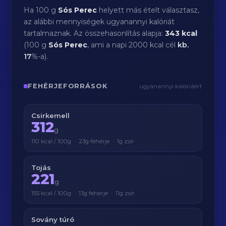
Ha 100 g
Sós Perec
helyett más ételt választasz,
az alábbi mennyiségek ugyanannyi kalóriát
tartalmaznak. Az összehasonlítás alapja:
343 kcal
(100 g
Sós Perec
, ami a napi 2000 kcal cél
kb.
17
%-a).
FEHÉRJEFORRÁSOK
ugyanannyi kalóriáért
Csirkemell
312
g
110 kcal / 100g · 23g fehérje · 1g zsír
Tojás
221
g
155 kcal / 100g · 13g fehérje · 11g zsír
Sovány túró