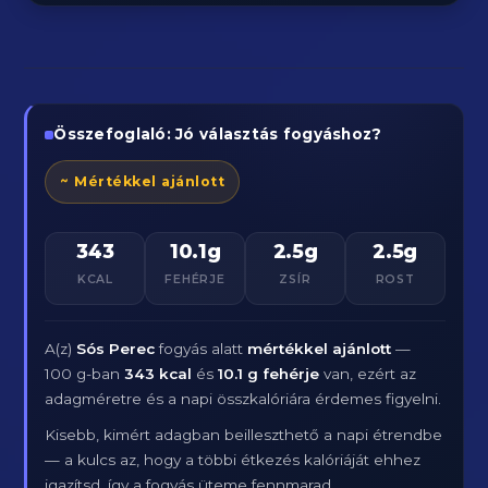
Összefoglaló: Jó választás fogyáshoz?
~ Mértékkel ajánlott
343
10.1g
2.5g
2.5g
KCAL
FEHÉRJE
ZSÍR
ROST
A(z)
Sós Perec
fogyás alatt
mértékkel ajánlott
—
100 g-ban
343 kcal
és
10.1 g fehérje
van, ezért az
adagméretre és a napi összkalóriára érdemes figyelni.
Kisebb, kimért adagban beilleszthető a napi étrendbe
— a kulcs az, hogy a többi étkezés kalóriáját ehhez
igazítsd, így a fogyás üteme fennmarad.