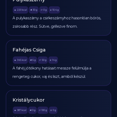
220
kcal
30
g
0
g
10.4
g
🔥
🥩
🥔
🫒
A pulykaszárny a csirkeszárnyhoz hasonlóan bőrös,
zsírosabb rész. Sütve, grillezve finom.
Fahéjas Csiga
345
kcal
6
g
50
g
14
g
🔥
🥩
🥔
🫒
A fahéj jótékony hatásait messze felülmúlja a
rengeteg cukor, vaj és liszt, amiből készül.
Kristálycukor
387
kcal
0
g
100
g
0
g
🔥
🥩
🥔
🫒