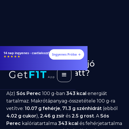
14 nap ingyenes - csatlakozz!
Ingyenes Próba →
★★★★★
Sós Perec fogyásra: jó
választás diéta alatt?
GetFIT App
Írta -
March 19, 2026
A(z)
Sós Perec
100 g-ban
343 kcal
energiát
tartalmaz. Makrótápanyag-összetétele 100 g-ra
vetítve:
10.07 g fehérje
,
71.3 g szénhidrát
(ebből
4.02 g cukor
),
2.46 g zsír
és
2.5 g rost
. A
Sós
Perec
kalóriatartalma
343 kcal
és fehérjetartalma