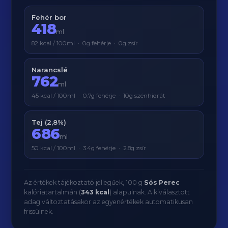
Fehér bor
418
ml
82 kcal / 100ml · 0g fehérje · 0g zsír
Narancslé
762
ml
45 kcal / 100ml · 0.7g fehérje · 10g szénhidrát
Tej (2,8%)
686
ml
50 kcal / 100ml · 3.4g fehérje · 2.8g zsír
Az értékek tájékoztató jellegűek, 100 g
Sós Perec
kalóriatartalmán (
343 kcal
) alapulnak. A kiválasztott
adag változtatásakor az egyenértékek automatikusan
frissülnek.