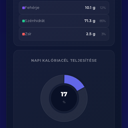
Fehérje
10.1 g
12%
Szénhidrát
71.3 g
85%
Zsír
2.5 g
3%
NAPI KALÓRIACÉL TELJESÍTÉSE
17
%