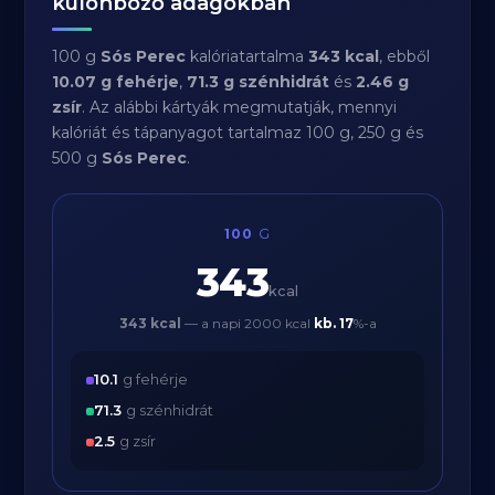
különböző adagokban
100 g
Sós Perec
kalóriatartalma
343 kcal
, ebből
10.07 g fehérje
,
71.3 g szénhidrát
és
2.46 g
zsír
. Az alábbi kártyák megmutatják, mennyi
kalóriát és tápanyagot tartalmaz 100 g, 250 g és
500 g
Sós Perec
.
100
G
343
kcal
343 kcal
— a napi 2000 kcal
kb.
17
%-a
10.1
g fehérje
71.3
g szénhidrát
2.5
g zsír