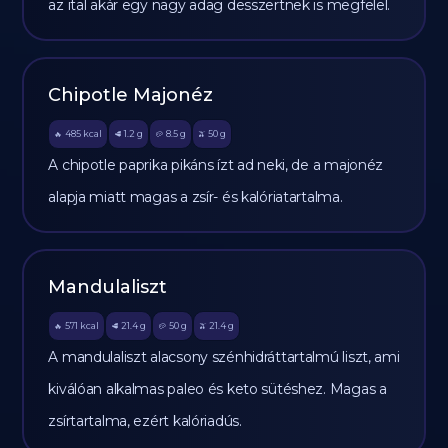
az ital akár egy nagy adag desszertnek is megfelel.
Chipotle Majonéz
485
kcal
1.2
g
8.5
g
50
g
🔥
🥩
🥔
🫒
A chipotle paprika pikáns ízt ad neki, de a majonéz
alapja miatt magas a zsír- és kalóriatartalma.
Mandulaliszt
571
kcal
21.4
g
50
g
21.4
g
🔥
🥩
🥔
🫒
A mandulaliszt alacsony szénhidráttartalmú liszt, ami
kiválóan alkalmas paleo és keto sütéshez. Magas a
zsírtartalma, ezért kalóriadús.