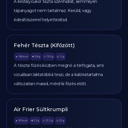
A kristálycukor tiszta szénhidrát, semmilyen
tápanyagot nem tartalmaz. Kerüld, vagy
édesítőszerrel helyettesítsd.
Fehér Tészta (Kifőzött)
158
kcal
5.8
g
31.0
g
1.1
g
🔥
🥩
🥔
🫒
A tészta főzés közben megnő a térfogata, ami
vizuálisan laktatóbbá teszi, de a kalóriatartalma
változatlan marad, mérd ki főzés előtt.
Air Frier Sültkrumpli
93
kcal
2.1
g
21.2
g
0.1
g
🔥
🥩
🥔
🫒