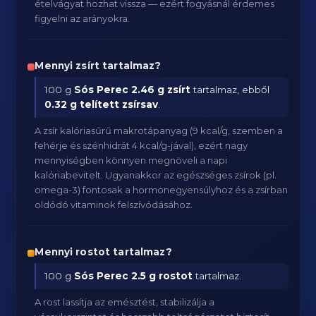
ételvágyat hozhat vissza — ezért fogyásnál érdemes
figyelni az arányokra.
Mennyi zsírt tartalmaz?
100 g
Sós Perec
2.46 g zsírt
tartalmaz, ebből
0.32 g telített zsírsav
.
A zsír kalóriasűrű makrotápanyag (9 kcal/g, szemben a
fehérje és szénhidrát 4 kcal/g-jával), ezért nagy
mennyiségben könnyen megnöveli a napi
kalóriabevitelt. Ugyanakkor az egészséges zsírok (pl.
omega-3) fontosak a hormonegyensúlyhoz és a zsírban
oldódó vitaminok felszívódásához.
Mennyi rostot tartalmaz?
100 g
Sós Perec
2.5 g rostot
tartalmaz.
A rost lassítja az emésztést, stabilizálja a