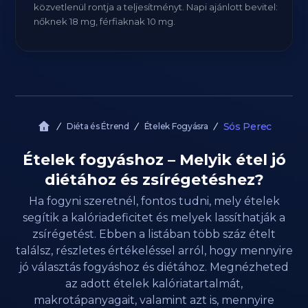
közvetlenül rontja a teljesítményt. Napi ajánlott bevitel:
nőknek 18 mg, férfiaknak 10 mg.
Sós Perec
Diéta és Étrend
Ételek Fogyásra
Ételek fogyáshoz – Melyik étel jó
diétához és zsírégetéshez?
Ha fogyni szeretnél, fontos tudni, mely ételek
segítik a kalóriadeficitet és melyek lassíthatják a
zsírégetést. Ebben a listában több száz ételt
találsz, részletes értékeléssel arról, hogy mennyire
jó választás fogyáshoz és diétához. Megnézheted
az adott ételek kalóriatartalmát,
makrotápanyagait, valamint azt is, mennyire