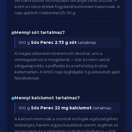
vércukorszintet és hosszabb teltségérzetet biztosít —
ezért a rostos ételek fogyásnál különösen hasznosak. A
napi ajánlott rostbevitel 25–30 g.
Mennyi sót tartalmaz?
100 g
Sós Perec
2.73 g sót
tartalmaz.
A magas sóbevitel vízretenciót okozhat, ami a
mérlegszámon is megjelenik — bár ez nem valódi
zsírgyarapodás, a puffadás és a nehézség érzése
kellemetlen. A WHO napi legfeljebb 5 g sóbevitelt ajánl
felnőtteknek.
Mennyi kalciumot tartalmaz?
100 g
Sós Perec
22 mg kalciumot
tartalmaz.
A kalcium nemcsak a csontok és fogak egészségéhez
szükséges, hanem egyes kutatások szerint segíthet az
anyagcsere és a zsírégetés szabályozásában is — bár