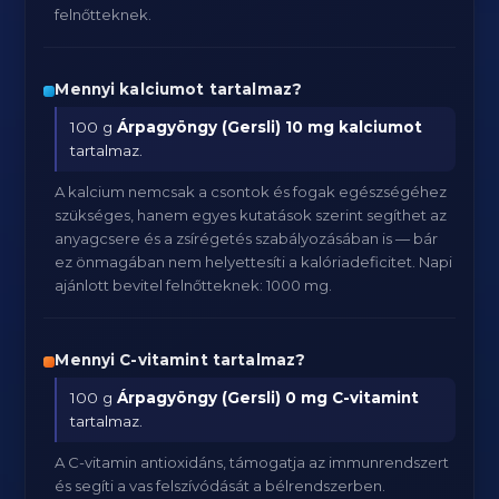
felnőtteknek.
Mennyi kalciumot tartalmaz?
100 g
Árpagyöngy (Gersli)
10 mg kalciumot
tartalmaz.
A kalcium nemcsak a csontok és fogak egészségéhez
szükséges, hanem egyes kutatások szerint segíthet az
anyagcsere és a zsírégetés szabályozásában is — bár
ez önmagában nem helyettesíti a kalóriadeficitet. Napi
ajánlott bevitel felnőtteknek: 1000 mg.
Mennyi C-vitamint tartalmaz?
100 g
Árpagyöngy (Gersli)
0 mg C-vitamint
tartalmaz.
A C-vitamin antioxidáns, támogatja az immunrendszert
és segíti a vas felszívódását a bélrendszerben.