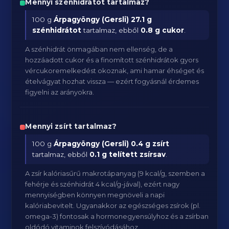
Mennyi szénhidrátot tartalmaz?
100 g
Árpagyöngy (Gersli)
27.1 g
szénhidrátot
tartalmaz, ebből
0.8 g cukor
.
A szénhidrát önmagában nem ellenség, de a
hozzáadott cukor és a finomított szénhidrátok gyors
vércukoremelkedést okoznak, ami hamar éhséget és
ételvágyat hozhat vissza — ezért fogyásnál érdemes
figyelni az arányokra.
Mennyi zsírt tartalmaz?
100 g
Árpagyöngy (Gersli)
0.4 g zsírt
tartalmaz, ebből
0.1 g telített zsírsav
.
A zsír kalóriasűrű makrotápanyag (9 kcal/g, szemben a
fehérje és szénhidrát 4 kcal/g-jával), ezért nagy
mennyiségben könnyen megnöveli a napi
kalóriabevitelt. Ugyanakkor az egészséges zsírok (pl.
omega-3) fontosak a hormonegyensúlyhoz és a zsírban
oldódó vitaminok felszívódásához.