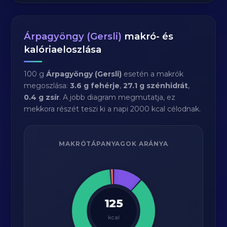
Árpagyöngy (Gersli)
makró- és
kalóriaeloszlása
100 g
Árpagyöngy (Gersli)
esetén a makrók
megoszlása:
3.6 g fehérje
,
27.1 g szénhidrát
,
0.4 g zsír
. A jobb diagram megmutatja, ez
mekkora részét teszi ki a napi 2000 kcal célodnak.
MAKRÓTÁPANYAGOK ARÁNYA
125
kcal