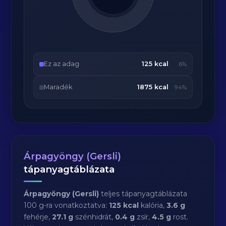
Ez az adag
125 kcal
6%
Maradék
1875 kcal
94%
Árpagyöngy (Gersli)
tápanyagtáblázata
Árpagyöngy (Gersli)
teljes tápanyagtáblázata
100 g-ra vonatkoztatva:
125 kcal
kalória,
3.6 g
fehérje,
27.1 g
szénhidrát,
0.4 g
zsír,
4.5 g
rost.