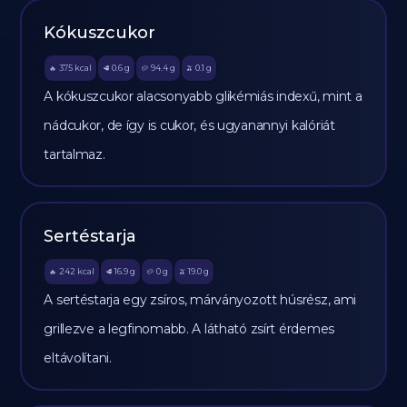
Kókuszcukor
375
kcal
0.6
g
94.4
g
0.1
g
🔥
🥩
🥔
🫒
A kókuszcukor alacsonyabb glikémiás indexű, mint a
nádcukor, de így is cukor, és ugyanannyi kalóriát
tartalmaz.
Sertéstarja
242
kcal
16.9
g
0
g
19.0
g
🔥
🥩
🥔
🫒
A sertéstarja egy zsíros, márványozott húsrész, ami
grillezve a legfinomabb. A látható zsírt érdemes
eltávolítani.