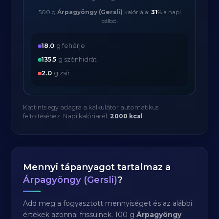
500 g
Árpagyöngy (Gersli)
kalóriája:
31
% a napi
célból
18.0
g fehérje
135.5
g szénhidrát
2.0
g zsír
Kattints egy adagra a kalkulátor automatikus
feltöltéséhez. Napi kalóriacél:
2000 kcal
.
Mennyi tápanyagot tartalmaz a
Árpagyöngy (Gersli)
?
Add meg a fogyasztott mennyiséget és az alábbi
értékek azonnal frissülnek. 100 g
Árpagyöngy