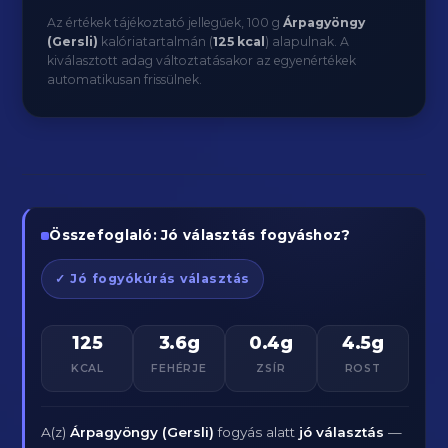
Az értékek tájékoztató jellegűek, 100 g
Árpagyöngy
(Gersli)
kalóriatartalmán (
125 kcal
) alapulnak. A
kiválasztott adag változtatásakor az egyenértékek
automatikusan frissülnek.
Összefoglaló: Jó választás fogyáshoz?
✓ Jó fogyókúrás választás
125
3.6g
0.4g
4.5g
KCAL
FEHÉRJE
ZSÍR
ROST
A(z)
Árpagyöngy (Gersli)
fogyás alatt
jó választás
—