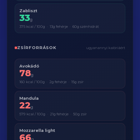
Zabliszt
33
g
375 kcal / 100g · 13g fehérje · 60g szénhidrát
ZSÍRFORRÁSOK
ugyanannyi kalóriáért
Avokádó
78
g
160 kcal / 100g · 2g fehérje · 15g zsír
Mandula
22
g
579 kcal / 100g · 21g fehérje · 50g zsír
Mozzarella light
66
g