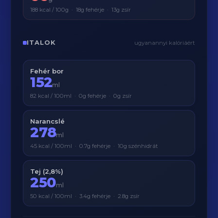
188 kcal / 100g · 18g fehérje · 13g zsír
ITALOK
ugyanannyi kalóriáért
Fehér bor
152
ml
82 kcal / 100ml · 0g fehérje · 0g zsír
Narancslé
278
ml
45 kcal / 100ml · 0.7g fehérje · 10g szénhidrát
Tej (2,8%)
250
ml
50 kcal / 100ml · 3.4g fehérje · 2.8g zsír