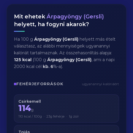
Mit ehetek
Árpagyöngy (Gersli)
helyett, ha fogyni akarok?
Ha 100 g
Árpagyöngy (Gersli)
helyett más ételt
választasz, az alábbi mennyiségek ugyanannyi
kalóriát tartalmaznak. Az összehasonlítás alapja:
125 kcal
(100 g
Árpagyöngy (Gersli)
, ami a napi
2000 kcal cél
kb.
6
%-a).
FEHÉRJEFORRÁSOK
ugyanannyi kalóriáért
Csirkemell
114
g
110 kcal / 100g · 23g fehérje · 1g zsír
Tojás