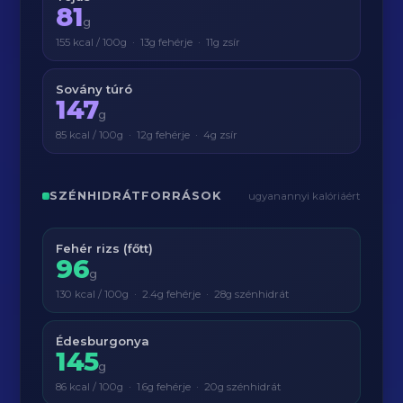
81
g
155 kcal / 100g · 13g fehérje · 11g zsír
Sovány túró
147
g
85 kcal / 100g · 12g fehérje · 4g zsír
SZÉNHIDRÁTFORRÁSOK
ugyanannyi kalóriáért
Fehér rizs (főtt)
96
g
130 kcal / 100g · 2.4g fehérje · 28g szénhidrát
Édesburgonya
145
g
86 kcal / 100g · 1.6g fehérje · 20g szénhidrát