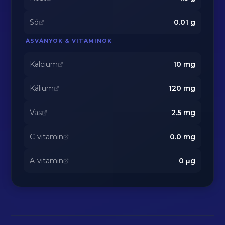
Só
0.01
g
ÁSVÁNYOK & VITAMINOK
Kalcium
10
mg
Kálium
120
mg
Vas
2.5
mg
C-vitamin
0.0
mg
A-vitamin
0
μg