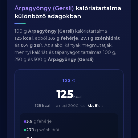
Árpagyöngy (Gersli)
kalóriatartalma
különböző adagokban
100 g
Árpagyöngy (Gersli)
kalóriatartalma
125 kcal
, ebből
3.6 g fehérje
,
27.1 g szénhidrát
és
0.4 g zsír
. Az alábbi kártyák megmutatják,
mennyi kalóriát és tápanyagot tartalmaz 100 g,
250 g és 500 g
Árpagyöngy (Gersli)
.
100
G
125
kcal
125 kcal
— a napi 2000 kcal
kb.
6
%-a
3.6
g fehérje
27.1
g szénhidrát