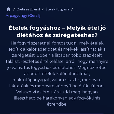
Diéta és Étrend
Ételek Fogyásra
Árpagyöngy (Gersli)
Ételek fogyáshoz – Melyik étel jó
diétához és zsírégetéshez?
Ha fogyni szeretnél, fontos tudni, mely ételek
segítik a kalóriadeficitet és melyek lassíthatják a
zsírégetést. Ebben a listában több száz ételt
találsz, részletes értékeléssel arról, hogy mennyire
jó választás fogyáshoz és diétához. Megnézheted
az adott ételek kalóriatartalmát,
makrotápanyagait, valamint azt is, mennyire
laktatóak és mennyire könnyű belőlük túlenni.
Válaszd ki az ételt, és tudd meg, hogyan
illeszthető be hatékonyan egy fogyókúrás
étrendbe.