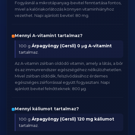
Fogyásnál a mikrotápanyag-bevitel fenntartása fontos,
mivel a kalóriakorlátozás könnyen vitaminhiányhoz
vezethet. Napi ajánlott bevitel: 80 mg.
Mennyi A-vitamint tartalmaz?
100 g
Árpagyöngy (Gersli)
0 μg A-vitamint
tartalmaz.
Az A-vitamin zsírban oldódó vitamin, amely a látás, a bőr
és az immunrendszer egészségéhez nélkülözhetetlen.
Mivel zsírban oldódik, felszívódásához érdemes
egészséges zsírforrással együtt fogyasztani. Napi
ajánlott bevitel felnőtteknek: 800 μg.
Mennyi káliumot tartalmaz?
100 g
Árpagyöngy (Gersli)
120 mg káliumot
tartalmaz.