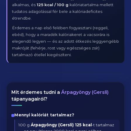
alkalmas, és
125 kcal / 100 g
kalóriatartalma mellett
tudatos adagolással fér bele a kalóriadeficites
étrendbe.
Érdemes a nap első felében fogyasztani (reggeli,
ebéd), hogy a maradék kalóriakeret a vacsorára is
elegendő legyen — és az adott étkezés leggyengébb
makróját (fehérje, rost vagy egészséges zsír)
tartalmazó étellel kiegészíteni.
Mit érdemes tudni a
Árpagyöngy (Gersli)
tápanyagairól?
Mennyi kalóriát tartalmaz?
100 g
Árpagyöngy (Gersli)
125 kcal
-t tartalmaz