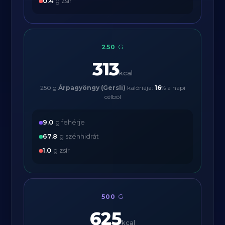
0.4
g zsír
250
G
313
kcal
250 g
Árpagyöngy (Gersli)
kalóriája:
16
% a napi
célból
9.0
g fehérje
67.8
g szénhidrát
1.0
g zsír
500
G
625
kcal