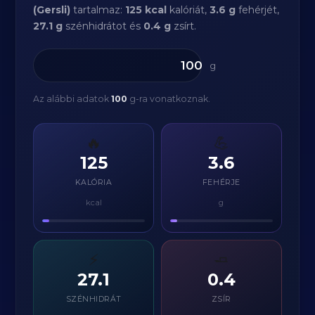
(Gersli)
tartalmaz:
125 kcal
kalóriát,
3.6 g
fehérjét,
27.1 g
szénhidrátot és
0.4 g
zsírt.
g
Az alábbi adatok
100
g-ra vonatkoznak.
🔥
💪
125
3.6
KALÓRIA
FEHÉRJE
kcal
g
⚡
🧈
27.1
0.4
SZÉNHIDRÁT
ZSÍR