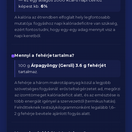
— ez egy átlagos 2000 kcal-s napi célhoz
képest kb.
6
%
.
A kalória az étrendben elfoglalt hely legfontosabb
mutatója: fogyáshoz napi kalóriadeficitre van szükség,
ezért fontos tudni, hogy egy-egy adag mennyit visz a
napi keretből.
Mennyi a fehérjetartalma?
100 g
Árpagyöngy (Gersli)
3.6 g fehérjét
tartalmaz.
A fehérje a három makrotápanyag közül a legjobb
szövetséges fogyásnál: erős teltségérzetet ad, megőrzi
az izomtömeget kalóriadeficit alatt, és az emésztése is
több energiát igényel a szervezettől (termikus hatás).
Felnőtteknek testsúlykilogrammonként legalább 1,6–
2 g fehérje bevitele ajánlott fogyás alatt.