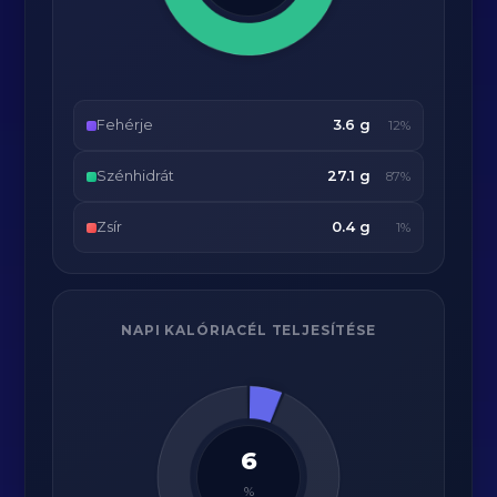
Fehérje
3.6 g
12%
Szénhidrát
27.1 g
87%
Zsír
0.4 g
1%
NAPI KALÓRIACÉL TELJESÍTÉSE
6
%