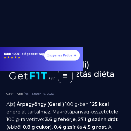
Több 1000+ elégedett tag
Ingyenes Próba →
★★★★★
Árpagyöngy (Gersli)
fogyásra: jó választás diéta
alatt?
GetFIT App
Írta -
March 19, 2026
A(z)
Árpagyöngy (Gersli)
100 g-ban
125 kcal
energiát tartalmaz. Makrótápanyag-összetétele
100 g-ra vetítve:
3.6 g fehérje
,
27.1 g szénhidrát
(ebből
0.8 g cukor
),
0.4 g zsír
és
4.5 g rost
. A