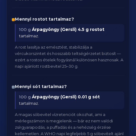
Mennyi rostot tartalmaz?
100 g
Árpagyöngy (Gersli)
4.5 g rostot
tartalmaz.
A rost lassítja az emésztést, stabilizálja a
vércukorszintet és hosszabb teltségérzetet biztosít —
ezért a rostos ételek fogyásnál különösen hasznosak. A
napi ajánlott rostbevitel 25–30 g.
Mennyi sót tartalmaz?
100 g
Árpagyöngy (Gersli)
0.01 g sót
tartalmaz.
A magas sóbevitel vízretenciót okozhat, ami a
mérlegszámon is megjelenik — bár ez nem valódi
zsírgyarapodás, a puffadás és a nehézség érzése
kellemetlen. A WHO napi legfeljebb 5 g sóbevitelt ajánl