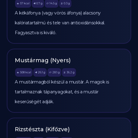
57
kcal
0.7
g
14.5
g
0.3
g
🔥
🥩
🥔
🫒
A kékáfonya (vagy vörös áfonya) alacsony
kalóriatartalmú és tele van antioxidánsokkal.
Fagyasztva is kiváló.
Mustármag (Nyers)
508
kcal
26.1
g
28.1
g
36.2
g
🔥
🥩
🥔
🫒
A mustármagból készül a mustár. A magok is
tartalmaznak tápanyagokat, és a mustár
keserűségét adják.
Rizstészta (Kifőzve)