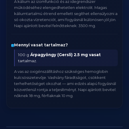
A kálium az izomfunkció és az idegrendszer
működéséhez elengedhetetlen elektrolit. Magas
káliumtartalmú étrend emellett segíthet ellensúlyozni a
só okozta vízretenciót, ami fogyásnál különösen jól jön.
Napi ajánlott bevitel felnőtteknek: 3500 mg.
Mennyi vasat tartalmaz?
100 g
Árpagyöngy (Gersli)
2.5 mg vasat
tartalmaz.
A vas az oxigénszállításhoz szükséges hemoglobin
kulcsösszetevője. Vashiány fáradtságot, csökkent
terhelhetőséget okozhat — ami edzés alapú fogyásnál
közvetlenül rontja a teljesítményt. Napi ajánlott bevitel:
nőknek 18 mg, férfiaknak 10 mg.