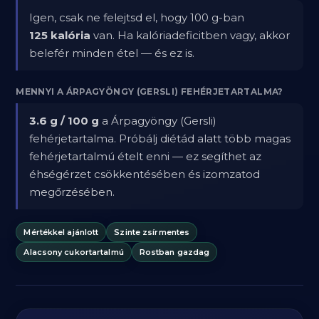
Igen, csak ne felejtsd el, hogy 100 g-ban
125 kalória
van. Ha kalóriadeficitben vagy, akkor
belefér minden étel — és ez is.
MENNYI A ÁRPAGYÖNGY (GERSLI) FEHÉRJETARTALMA?
3.6 g / 100 g
a Árpagyöngy (Gersli)
fehérjetartalma. Próbálj diétád alatt több magas
fehérjetartalmú ételt enni — ez segíthet az
éhségérzet csökkentésében és izomzatod
megőrzésében.
Mértékkel ajánlott
Szinte zsírmentes
Alacsony cukortartalmú
Rostban gazdag