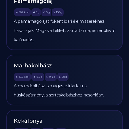
Pálmamagolaj
862
kcal
0
g
0
g
100
g
🔥
🥩
🥔
🫒
A pálmamagolajat főként ipari élelmiszerekhez
használják. Magas a telített zsírtartalma, és rendkívül
kalóriadús.
Marhakolbász
332
kcal
18.2
g
0.4
g
28
g
🔥
🥩
🥔
🫒
A marhakolbász is magas zsírtartalmú
húskészítmény, a sertéskolbászhoz hasonlóan.
Kékáfonya