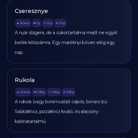
Cseresznye
50
kcal
1
g
12
g
0.3
g
🔥
🥩
🥔
🫒
A nyár slágere, de a cukortartalma miatt ne egyél
belőle kilószámra. Egy maréknyi bőven elég egy
nap.
Rukola
25
kcal
2.58
g
3.65
g
0.66
g
🔥
🥩
🥔
🫒
A rukola (vagy borsmustár) csípős, borsos ízű.
Salátákhoz, pizzákhoz kiváló, és alacsony
kalóriatartalmú.