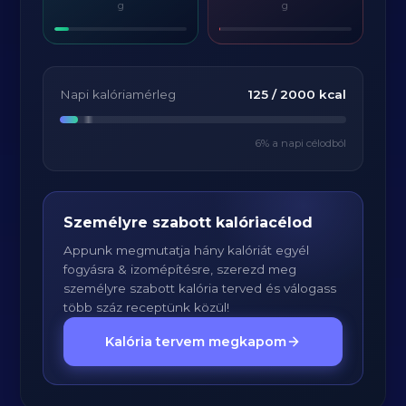
g
g
Napi kalóriamérleg
125
/
2000
kcal
6
% a napi célodból
Személyre szabott kalóriacélod
Appunk megmutatja hány kalóriát egyél
fogyásra & izomépítésre, szerezd meg
személyre szabott kalória terved és válogass
több száz receptünk közül!
Kalória tervem megkapom