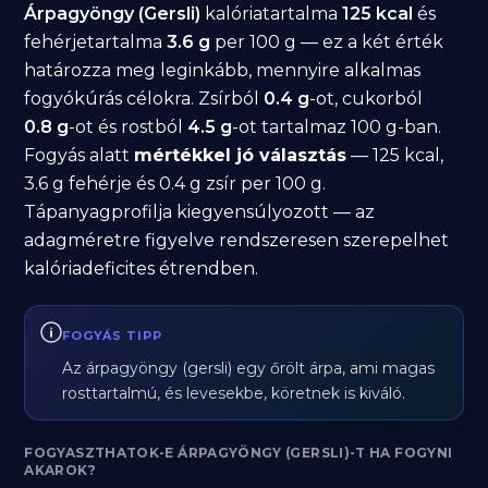
Árpagyöngy (Gersli)
kalóriatartalma
125 kcal
és
fehérjetartalma
3.6 g
per 100 g — ez a két érték
határozza meg leginkább, mennyire alkalmas
fogyókúrás célokra. Zsírból
0.4 g
-ot, cukorból
0.8 g
-ot és rostból
4.5 g
-ot tartalmaz 100 g-ban.
Fogyás alatt
mértékkel jó választás
— 125 kcal,
3.6 g fehérje és 0.4 g zsír per 100 g.
Tápanyagprofilja kiegyensúlyozott — az
adagméretre figyelve rendszeresen szerepelhet
kalóriadeficites étrendben.
FOGYÁS TIPP
Az árpagyöngy (gersli) egy őrölt árpa, ami magas
rosttartalmú, és levesekbe, köretnek is kiváló.
FOGYASZTHATOK-E ÁRPAGYÖNGY (GERSLI)-T HA FOGYNI
AKAROK?