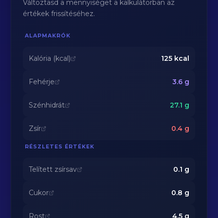
Változtasd a mennyiséget a kalkulátorban az
értékek frissítéséhez.
ALAPMAKRÓK
Kalória (kcal)
125
kcal
Fehérje
3.6
g
Szénhidrát
27.1
g
Zsír
0.4
g
RÉSZLETES ÉRTÉKEK
Telített zsírsav
0.1
g
Cukor
0.8
g
Rost
4.5
g