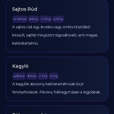
Sajtos Rúd
420
kcal
10.2
g
44.5
g
20.3
g
🔥
🥩
🥔
🫒
A sajtos rúd egy leveles vagy omlós tésztából
készült, sajttal megszórt rágcsálnivaló, ami magas
kalóriatartalmú.
Kagyló
86
kcal
15.5
g
2.9
g
1.3
g
🔥
🥩
🥔
🫒
A kagylók alacsony kalóriatartalmúak és jó
fehérjeforrások. Párolva, fokhagymásan a legjobbak.