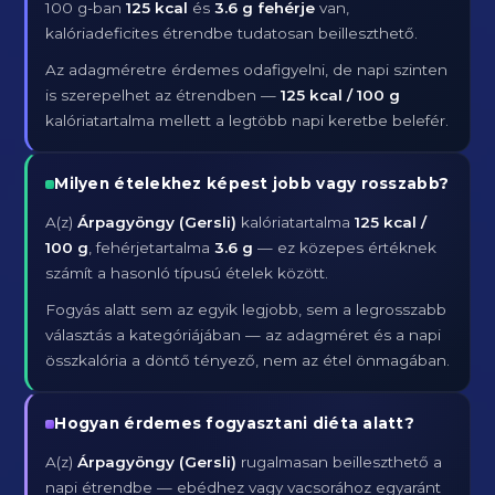
100 g-ban
125 kcal
és
3.6 g fehérje
van,
kalóriadeficites étrendbe tudatosan beilleszthető.
Az adagméretre érdemes odafigyelni, de napi szinten
is szerepelhet az étrendben —
125 kcal / 100 g
kalóriatartalma mellett a legtöbb napi keretbe belefér.
Milyen ételekhez képest jobb vagy rosszabb?
A(z)
Árpagyöngy (Gersli)
kalóriatartalma
125 kcal /
100 g
, fehérjetartalma
3.6 g
— ez közepes értéknek
számít a hasonló típusú ételek között.
Fogyás alatt sem az egyik legjobb, sem a legrosszabb
választás a kategóriájában — az adagméret és a napi
összkalória a döntő tényező, nem az étel önmagában.
Hogyan érdemes fogyasztani diéta alatt?
A(z)
Árpagyöngy (Gersli)
rugalmasan beilleszthető a
napi étrendbe — ebédhez vagy vacsorához egyaránt