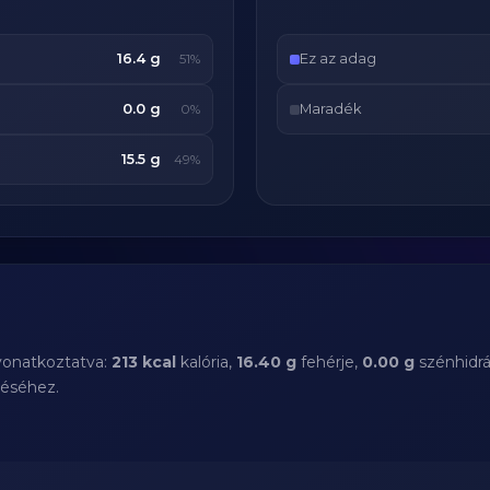
16.4 g
Ez az adag
51%
0.0 g
Maradék
0%
15.5 g
49%
 vonatkoztatva:
213 kcal
kalória,
16.40 g
fehérje,
0.00 g
szénhidrá
téséhez.