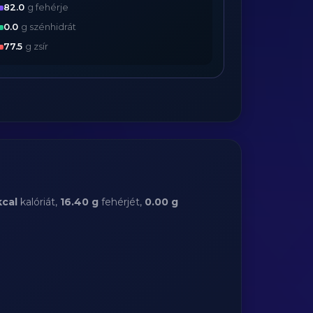
82.0
g fehérje
0.0
g szénhidrát
77.5
g zsír
kcal
kalóriát,
16.40 g
fehérjét,
0.00 g