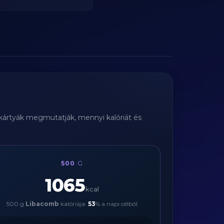
i kártyák megmutatják, mennyi kalóriát és
500
G
1065
kcal
500 g
Libacomb
kalóriája:
53
% a napi célból