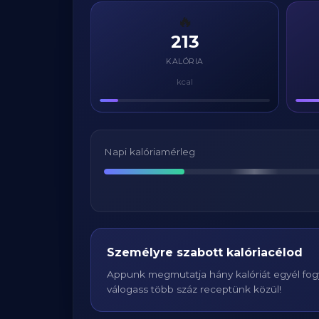
🔥
213
KALÓRIA
kcal
Napi kalóriamérleg
Személyre szabott kalóriacélod
Appunk megmutatja hány kalóriát egyél fogy
válogass több száz receptünk közül!