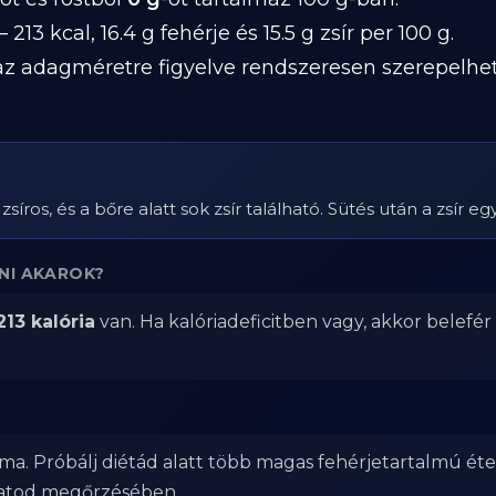
 213 kcal, 16.4 g fehérje és 15.5 g zsír per 100 g.
z adagméretre figyelve rendszeresen szerepelhet 
s, és a bőre alatt sok zsír található. Sütés után a zsír egy 
NI AKAROK?
213 kalória
van. Ha kalóriadeficitben vagy, akkor belefé
ma. Próbálj diétád alatt több magas fehérjetartalmú éte
zatod megőrzésében.