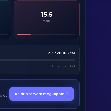
🧈
15.5
ZSÍR
g
213
/
2000
kcal
11
% a napi célodból
Kalória tervem megkapom
ed és