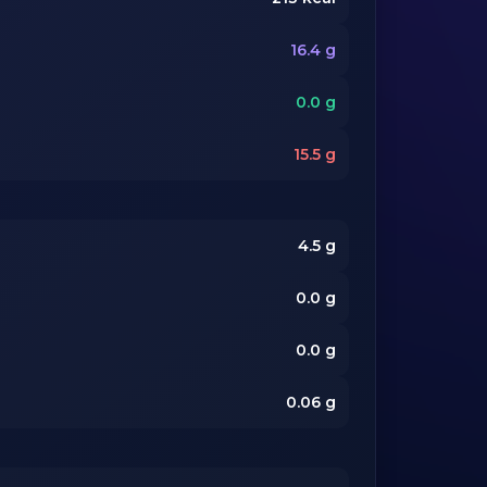
16.4
g
0.0
g
15.5
g
4.5
g
0.0
g
0.0
g
0.06
g