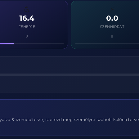
💪
⚡
16.4
0.0
FEHÉRJE
SZÉNHIDRÁT
g
g
ásra & izomépítésre, szerezd meg személyre szabott kalória terv