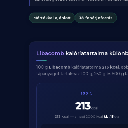
Mértékkel ajánlott
Jó fehérjeforrás
Libacomb
kalóriatartalma külö
100 g
Libacomb
kalóriatartalma
213 kcal
, eb
tápanyagot tartalmaz 100 g, 250 g és 500 g
L
100
G
213
kcal
213 kcal
— a napi 2000 kcal
kb.
11
%-a