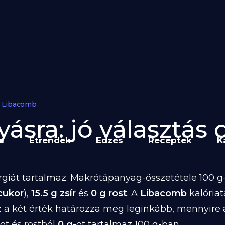
Libacomb
sra: jó választás d
a
Étrendek
Edzés
Receptek
K
giát tartalmaz. Makrótápanyag-összetétele 100 g-
cukor
),
15.5 g zsír
és
0 g rost
. A
Libacomb
kalória
z a két érték határozza meg leginkább, mennyire
-ot és rostból
0 g
-ot tartalmaz 100 g-ban.