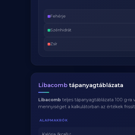
Fehérje
Szénhidrát
Zsír
Libacomb
tápanyagtáblázata
Libacomb
teljes tápanyagtáblázata 100 g-ra
mennyiséget a kalkulátorban az értékek frissí
ALAPMAKRÓK
Kalória (kcal)