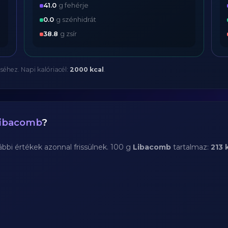
41.0
g fehérje
0.0
g szénhidrát
38.8
g zsír
séhez. Napi kalóriacél:
2000 kcal
.
ibacomb
?
bi értékek azonnal frissülnek. 100 g
Libacomb
tartalmaz:
213 