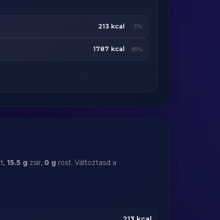
213 kcal
11%
1787 kcal
89%
t,
15.5 g
zsír,
0 g
rost. Változtasd a
213
kcal