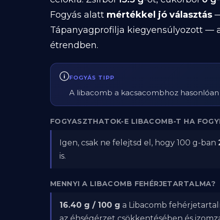
Fogyás alatt
mértékkel jó választás
—
Tápanyagprofilja kiegyensúlyozott — a
étrendben.
FOGYÁS TIPP
A libacomb a kacsacombhoz hasonlóan zsíro
FOGYASZTHATOK-E LIBACOMB-T HA FOGY
Igen, csak ne felejtsd el, hogy 100 g-ban
is.
MENNYI A LIBACOMB FEHÉRJETARTALMA?
16.40 g / 100 g
a Libacomb fehérjetartal
az éhségérzet csökkentésében és izom