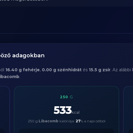
nböző adagokban
ből
16.40 g fehérje
,
0.00 g szénhidrát
és
15.5 g zsír
. Az alább
ibacomb
.
250
G
533
kcal
250 g
Libacomb
kalóriája:
27
% a napi célból