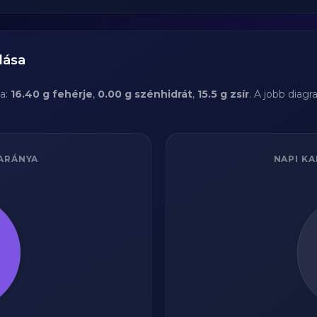
lása
a:
16.40 g fehérje
,
0.00 g szénhidrát
,
15.5 g zsír
. A jobb diag
ARÁNYA
NAPI KA