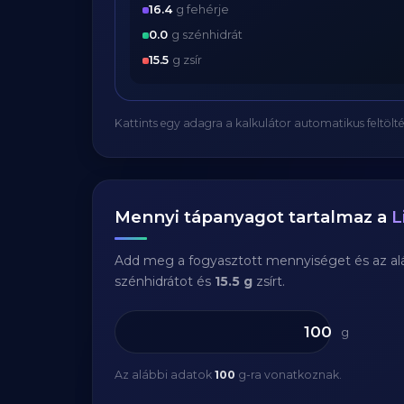
16.4
g fehérje
0.0
g szénhidrát
15.5
g zsír
Kattints egy adagra a kalkulátor automatikus feltölté
Mennyi tápanyagot tartalmaz a
L
Add meg a fogyasztott mennyiséget és az aláb
szénhidrátot és
15.5 g
zsírt.
g
Az alábbi adatok
100
g-ra vonatkoznak.