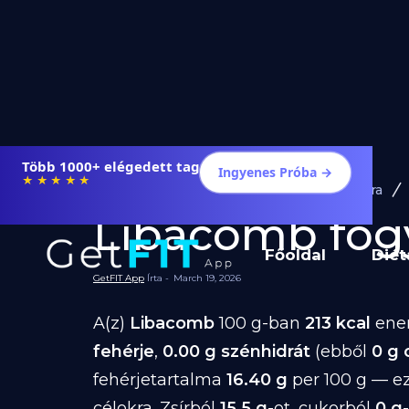
Több 1000+ elégedett tag
Ingyenes Próba →
★★★★★
Diéta és Étrend
Ételek Fogyásra
Libacomb fogyá
Főoldal
Diét
GetFIT App
Írta -
March 19, 2026
A(z)
Libacomb
100 g-ban
213 kcal
ener
fehérje
,
0.00 g szénhidrát
(ebből
0 g 
fehérjetartalma
16.40 g
per 100 g — e
célokra. Zsírból
15.5 g
-ot, cukorból
0 g