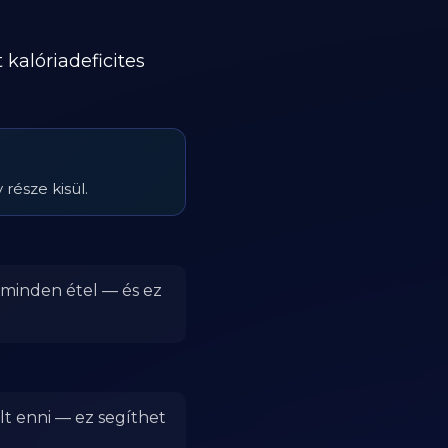
kalóriadeficites
része kisül.
r minden étel — és ez
lt enni — ez segíthet