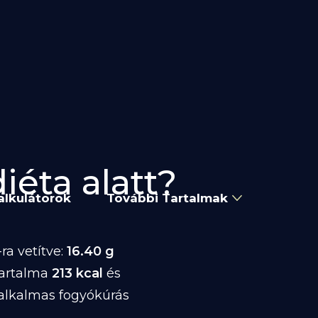
iéta alatt?
alkulátorok
További Tartalmak
ra vetítve:
16.40 g
tartalma
213 kcal
és
 alkalmas fogyókúrás