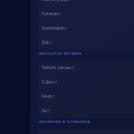
Fehérje
Szénhidrát
Zsír
RÉSZLETES ÉRTÉKEK
Telített zsírsav
Cukor
Rost
Só
ÁSVÁNYOK & VITAMINOK