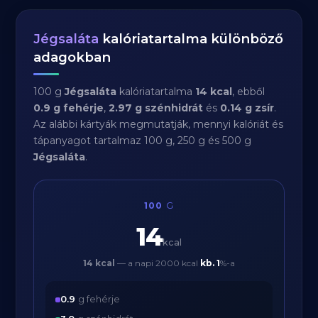
Jégsaláta
kalóriatartalma különböző
adagokban
100 g
Jégsaláta
kalóriatartalma
14 kcal
, ebből
0.9 g fehérje
,
2.97 g szénhidrát
és
0.14 g zsír
.
Az alábbi kártyák megmutatják, mennyi kalóriát és
tápanyagot tartalmaz 100 g, 250 g és 500 g
Jégsaláta
.
100
G
14
kcal
14 kcal
— a napi 2000 kcal
kb.
1
%-a
0.9
g fehérje