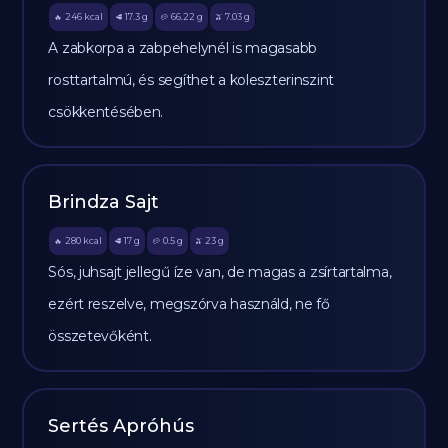
246
kcal
17.3
g
66.22
g
7.03
g
🔥
🥩
🥔
🫒
A zabkorpa a zabpehelynél is magasabb
rosttartalmú, és segíthet a koleszterinszint
csökkentésében.
Brindza Sajt
280
kcal
17
g
0.5
g
23
g
🔥
🥩
🥔
🫒
Sós, juhsajt jellegű íze van, de magas a zsírtartalma,
ezért reszelve, megszórva használd, ne fő
összetevőként.
Sertés Apróhús