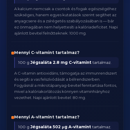
A kalcium nemcsak a csontok és fogak egészségéhez
szükséges, hanem egyes kutatások szerint segíthet az
anyagcsere és a zsírégetés szabályozásában is — bár
ez önmagában nem helyettesíti a kalóriadeficitet. Napi
ajánlott bevitel felnőtteknek: 1000 mg.
Mennyi C-vitamint tartalmaz?
100 g
Jégsaláta
2.8 mg C-vitamint
tartalmaz.
A C-vitamin antioxidáns, támogatja az immunrendszert
és segíti a vas felszívódását a bélrendszerben.
Fogyásnál a mikrotápanyag-bevitel fenntartása fontos,
mivel a kalóriakorlátozás könnyen vitaminhiányhoz
vezethet. Napi ajánlott bevitel: 80 mg.
Mennyi A-vitamint tartalmaz?
100 g
Jégsaláta
502 μg A-vitamint
tartalmaz.