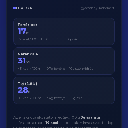
ITALOK
ugyanannyi kalóriáért
Fehér bor
17
ml
82 kcal / 100ml · 0g fehérje · 0g zsír
Narancslé
31
ml
45 kcal / 100ml · 0.7g fehérje · 10g szénhidrát
Tej (2,8%)
28
ml
50 kcal / 100ml · 3.4g fehérje · 2.8g zsír
Az értékek tájékoztató jellegűek, 100 g
Jégsaláta
kalóriatartalmán (
14 kcal
) alapulnak. A kiválasztott adag