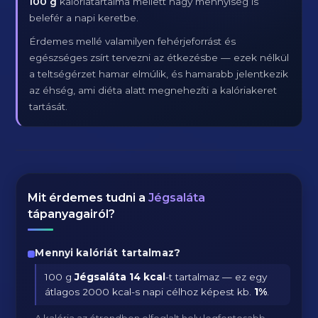
100 g
kalóriatartalma mellett nagy mennyiség is
belefér a napi keretbe.
Érdemes mellé valamilyen fehérjeforrást és
egészséges zsírt tervezni az étkezésbe — ezek nélkül
a teltségérzet hamar elmúlik, és hamarabb jelentkezik
az éhség, ami diéta alatt megnehezíti a kalóriakeret
tartását.
Mit érdemes tudni a
Jégsaláta
tápanyagairól?
Mennyi kalóriát tartalmaz?
100 g
Jégsaláta
14 kcal
-t tartalmaz — ez egy
átlagos 2000 kcal-s napi célhoz képest kb.
1
%
.