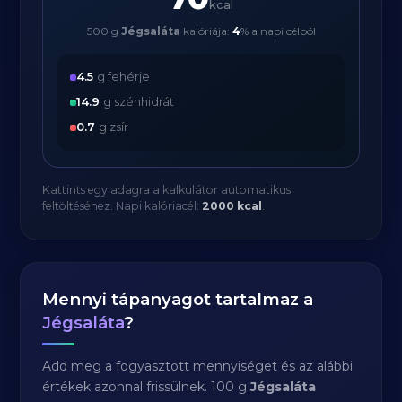
kcal
500 g
Jégsaláta
kalóriája:
4
% a napi célból
4.5
g fehérje
14.9
g szénhidrát
0.7
g zsír
Kattints egy adagra a kalkulátor automatikus
feltöltéséhez. Napi kalóriacél:
2000 kcal
.
Mennyi tápanyagot tartalmaz a
Jégsaláta
?
Add meg a fogyasztott mennyiséget és az alábbi
értékek azonnal frissülnek. 100 g
Jégsaláta