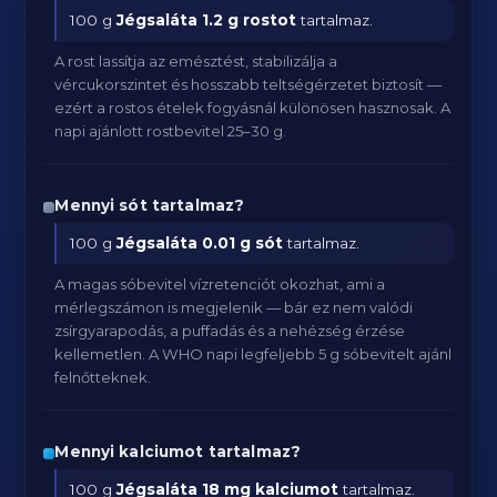
100 g
Jégsaláta
1.2 g rostot
tartalmaz.
A rost lassítja az emésztést, stabilizálja a
vércukorszintet és hosszabb teltségérzetet biztosít —
ezért a rostos ételek fogyásnál különösen hasznosak. A
napi ajánlott rostbevitel 25–30 g.
Mennyi sót tartalmaz?
100 g
Jégsaláta
0.01 g sót
tartalmaz.
A magas sóbevitel vízretenciót okozhat, ami a
mérlegszámon is megjelenik — bár ez nem valódi
zsírgyarapodás, a puffadás és a nehézség érzése
kellemetlen. A WHO napi legfeljebb 5 g sóbevitelt ajánl
felnőtteknek.
Mennyi kalciumot tartalmaz?
100 g
Jégsaláta
18 mg kalciumot
tartalmaz.