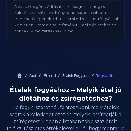
A vas az oxigénszállításhoz szükséges hemoglobin
kulcsösszetevője. Vashiány fáradtságot, csökkent
terhelhetőséget okozhat — ami edzés alapú fogyásnál
közvetlenül rontja a teljesítményt. Napi ajánlott bevitel:
nőknek 18 mg, férfiaknak 10 mg.
Jégsaláta
Diéta és Étrend
Ételek Fogyásra
Ételek fogyáshoz – Melyik étel jó
diétához és zsírégetéshez?
Ha fogyni szeretnél, fontos tudni, mely ételek
segítik a kalóriadeficitet és melyek lassíthatják a
zsírégetést. Ebben a listában több száz ételt
találsz, részletes értékeléssel arról, hogy mennyire