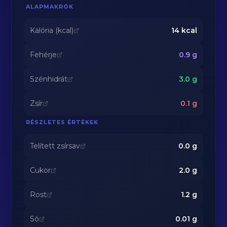
ALAPMAKRÓK
Kalória (kcal)
14
kcal
Fehérje
0.9
g
Szénhidrát
3.0
g
Zsír
0.1
g
RÉSZLETES ÉRTÉKEK
Telített zsírsav
0.0
g
Cukor
2.0
g
Rost
1.2
g
Só
0.01
g