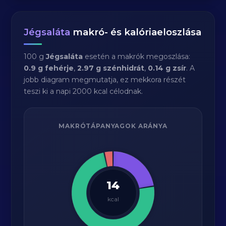
Jégsaláta
makró- és kalóriaeloszlása
100 g
Jégsaláta
esetén a makrók megoszlása:
0.9 g fehérje
,
2.97 g szénhidrát
,
0.14 g zsír
. A
jobb diagram megmutatja, ez mekkora részét
teszi ki a napi 2000 kcal célodnak.
MAKRÓTÁPANYAGOK ARÁNYA
14
kcal