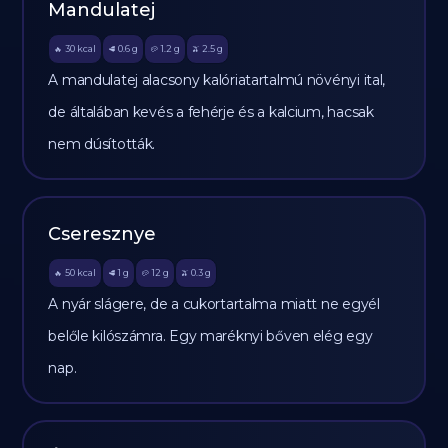
Mandulatej
30
kcal
0.6
g
1.2
g
2.5
g
🔥
🥩
🥔
🫒
A mandulatej alacsony kalóriatartalmú növényi ital,
de általában kevés a fehérje és a kalcium, hacsak
nem dúsították.
Cseresznye
50
kcal
1
g
12
g
0.3
g
🔥
🥩
🥔
🫒
A nyár slágere, de a cukortartalma miatt ne egyél
belőle kilószámra. Egy maréknyi bőven elég egy
nap.