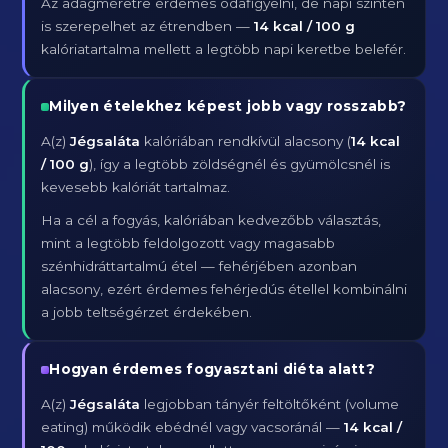
Az adagméretre érdemes odafigyelni, de napi szinten
is szerepelhet az étrendben —
14 kcal / 100 g
kalóriatartalma mellett a legtöbb napi keretbe belefér.
Milyen ételekhez képest jobb vagy rosszabb?
A(z)
Jégsaláta
kalóriában rendkívül alacsony (
14 kcal
/ 100 g
), így a legtöbb zöldségnél és gyümölcsnél is
kevesebb kalóriát tartalmaz.
Ha a cél a fogyás, kalóriában kedvezőbb választás,
mint a legtöbb feldolgozott vagy magasabb
szénhidráttartalmú étel — fehérjében azonban
alacsony, ezért érdemes fehérjedús étellel kombinálni
a jobb teltségérzet érdekében.
Hogyan érdemes fogyasztani diéta alatt?
A(z)
Jégsaláta
legjobban tányér feltöltőként (volume
eating) működik ebédnél vagy vacsoránál —
14 kcal /