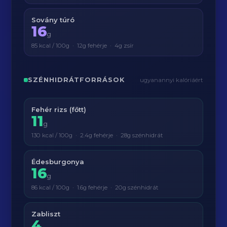
Sovány túró
16
g
85 kcal / 100g · 12g fehérje · 4g zsír
SZÉNHIDRÁTFORRÁSOK
ugyanannyi kalóriáért
Fehér rizs (főtt)
11
g
130 kcal / 100g · 2.4g fehérje · 28g szénhidrát
Édesburgonya
16
g
86 kcal / 100g · 1.6g fehérje · 20g szénhidrát
Zabliszt
4