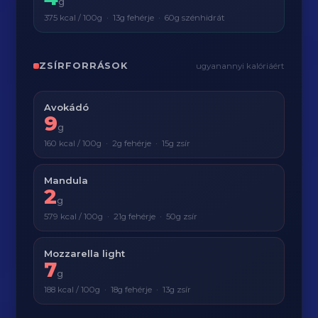
g
375 kcal / 100g · 13g fehérje · 60g szénhidrát
ZSÍRFORRÁSOK
ugyanannyi kalóriáért
Avokádó
9
g
160 kcal / 100g · 2g fehérje · 15g zsír
Mandula
2
g
579 kcal / 100g · 21g fehérje · 50g zsír
Mozzarella light
7
g
188 kcal / 100g · 18g fehérje · 13g zsír