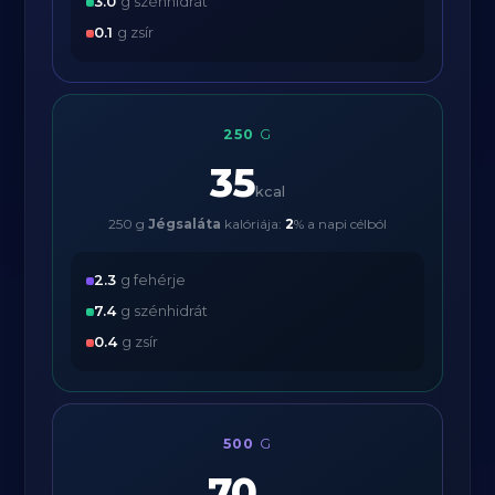
3.0
g szénhidrát
0.1
g zsír
250
G
35
kcal
250 g
Jégsaláta
kalóriája:
2
% a napi célból
2.3
g fehérje
7.4
g szénhidrát
0.4
g zsír
500
G
70