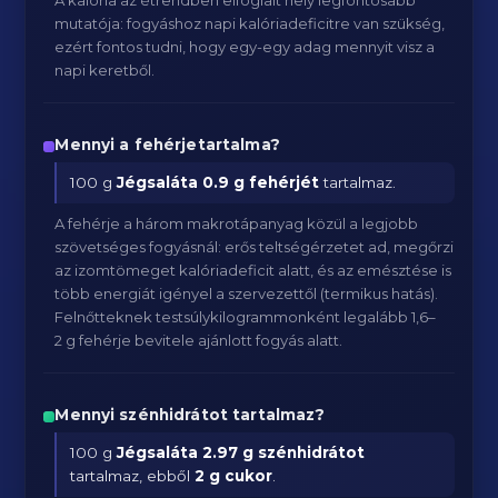
A kalória az étrendben elfoglalt hely legfontosabb
mutatója: fogyáshoz napi kalóriadeficitre van szükség,
ezért fontos tudni, hogy egy-egy adag mennyit visz a
napi keretből.
Mennyi a fehérjetartalma?
100 g
Jégsaláta
0.9 g fehérjét
tartalmaz.
A fehérje a három makrotápanyag közül a legjobb
szövetséges fogyásnál: erős teltségérzetet ad, megőrzi
az izomtömeget kalóriadeficit alatt, és az emésztése is
több energiát igényel a szervezettől (termikus hatás).
Felnőtteknek testsúlykilogrammonként legalább 1,6–
2 g fehérje bevitele ajánlott fogyás alatt.
Mennyi szénhidrátot tartalmaz?
100 g
Jégsaláta
2.97 g szénhidrátot
tartalmaz, ebből
2 g cukor
.