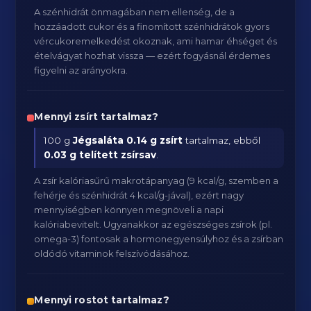
A szénhidrát önmagában nem ellenség, de a
hozzáadott cukor és a finomított szénhidrátok gyors
vércukoremelkedést okoznak, ami hamar éhséget és
ételvágyat hozhat vissza — ezért fogyásnál érdemes
figyelni az arányokra.
Mennyi zsírt tartalmaz?
100 g
Jégsaláta
0.14 g zsírt
tartalmaz, ebből
0.03 g telített zsírsav
.
A zsír kalóriasűrű makrotápanyag (9 kcal/g, szemben a
fehérje és szénhidrát 4 kcal/g-jával), ezért nagy
mennyiségben könnyen megnöveli a napi
kalóriabevitelt. Ugyanakkor az egészséges zsírok (pl.
omega-3) fontosak a hormonegyensúlyhoz és a zsírban
oldódó vitaminok felszívódásához.
Mennyi rostot tartalmaz?