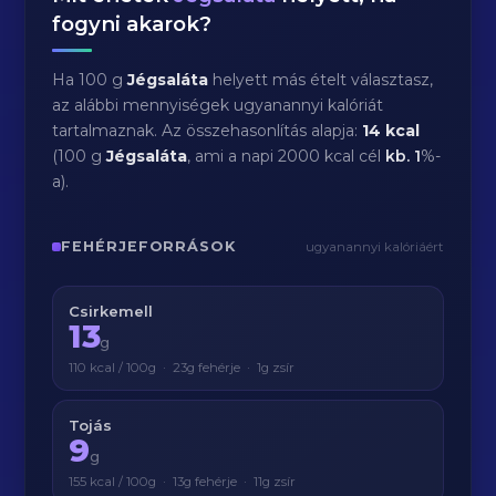
fogyni akarok?
Ha 100 g
Jégsaláta
helyett más ételt választasz,
az alábbi mennyiségek ugyanannyi kalóriát
tartalmaznak. Az összehasonlítás alapja:
14 kcal
(100 g
Jégsaláta
, ami a napi 2000 kcal cél
kb.
1
%-
a).
FEHÉRJEFORRÁSOK
ugyanannyi kalóriáért
Csirkemell
13
g
110 kcal / 100g · 23g fehérje · 1g zsír
Tojás
9
g
155 kcal / 100g · 13g fehérje · 11g zsír