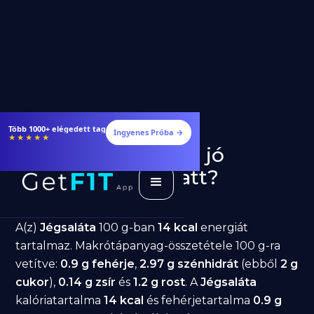
Több 1000+ elégedett tag
Ingyenes Próba →
★★★★★
Jégsaláta fogyásra: jó
választás diéta alatt?
GetFIT App
Írta -
March 19, 2026
A(z)
Jégsaláta
100 g-ban
14 kcal
energiát
tartalmaz. Makrótápanyag-összetétele 100 g-ra
vetítve:
0.9 g fehérje
,
2.97 g szénhidrát
(ebből
2 g
cukor
),
0.14 g zsír
és
1.2 g rost
. A
Jégsaláta
kalóriatartalma
14 kcal
és fehérjetartalma
0.9 g