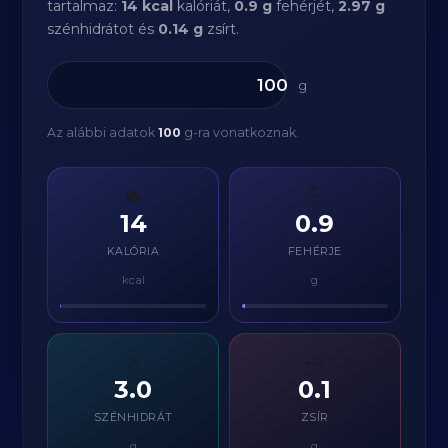
tartalmaz:
14 kcal
kalóriát,
0.9 g
fehérjét,
2.97 g
szénhidrátot és
0.14 g
zsírt.
g
Az alábbi adatok
100
g-ra vonatkoznak.
🔥
💪
14
0.9
KALÓRIA
FEHÉRJE
kcal
g
⚡
🧈
3.0
0.1
SZÉNHIDRÁT
ZSÍR
g
g