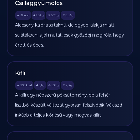
Csillaggyümölcs
31
kcal
1.04
g
6.73
g
0.33
g
🔥
🥩
🥔
🫒
Alacsony kalóriatartalmú, de egyedi alakja miatt
salátákban is jól mutat, csak győződj meg róla, hogy
érett és édes.
Kifli
295
kcal
9,1
g
59,1
g
2,3
g
🔥
🥩
🥔
🫒
A kifli egy népszerű péksütemény, de a fehér
lisztből készült változat gyorsan felszívódik. Válaszd
inkább a teljes kiőrlésű vagy magvas kiflit.