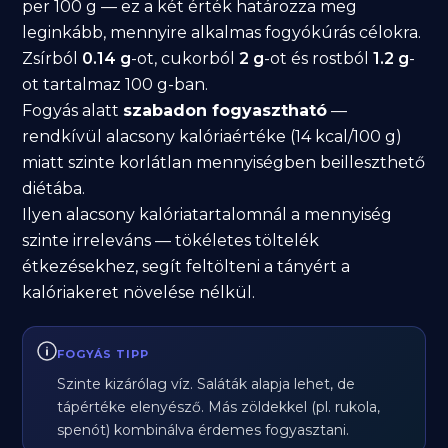
per 100 g — ez a két érték határozza meg
leginkább, mennyire alkalmas fogyókúrás célokra.
Zsírból
0.14 g
-ot, cukorból
2 g
-ot és rostból
1.2 g
-
ot tartalmaz 100 g-ban.
Fogyás alatt
szabadon fogyasztható
—
rendkívül alacsony kalóriaértéke (14 kcal/100 g)
miatt szinte korlátlan mennyiségben beilleszthető
diétába.
Ilyen alacsony kalóriatartalomnál a mennyiség
szinte irreleváns — tökéletes töltelék
étkezésekhez, segít feltölteni a tányért a
kalóriakeret növelése nélkül.
FOGYÁS TIPP
Szinte kizárólag víz. Saláták alapja lehet, de
tápértéke elenyésző. Más zöldekkel (pl. rukola,
spenót) kombinálva érdemes fogyasztani.