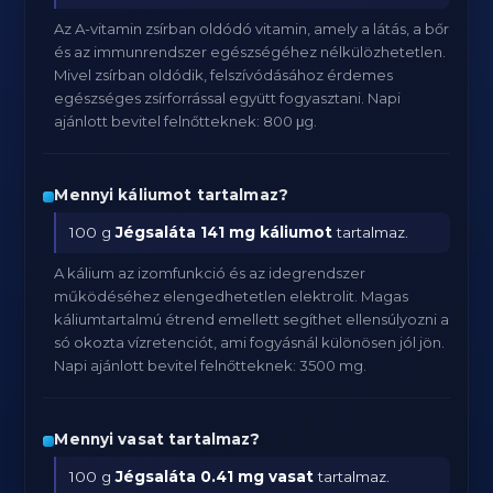
Az A-vitamin zsírban oldódó vitamin, amely a látás, a bőr
és az immunrendszer egészségéhez nélkülözhetetlen.
Mivel zsírban oldódik, felszívódásához érdemes
egészséges zsírforrással együtt fogyasztani. Napi
ajánlott bevitel felnőtteknek: 800 μg.
Mennyi káliumot tartalmaz?
100 g
Jégsaláta
141 mg káliumot
tartalmaz.
A kálium az izomfunkció és az idegrendszer
működéséhez elengedhetetlen elektrolit. Magas
káliumtartalmú étrend emellett segíthet ellensúlyozni a
só okozta vízretenciót, ami fogyásnál különösen jól jön.
Napi ajánlott bevitel felnőtteknek: 3500 mg.
Mennyi vasat tartalmaz?
100 g
Jégsaláta
0.41 mg vasat
tartalmaz.