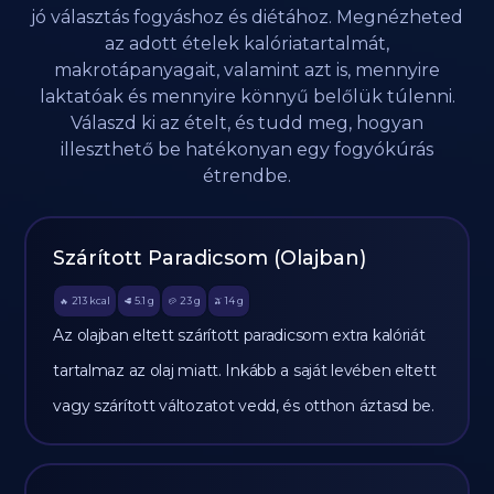
jó választás fogyáshoz és diétához. Megnézheted
az adott ételek kalóriatartalmát,
makrotápanyagait, valamint azt is, mennyire
laktatóak és mennyire könnyű belőlük túlenni.
Válaszd ki az ételt, és tudd meg, hogyan
illeszthető be hatékonyan egy fogyókúrás
étrendbe.
Szárított Paradicsom (Olajban)
213
kcal
5.1
g
23
g
14
g
🔥
🥩
🥔
🫒
Az olajban eltett szárított paradicsom extra kalóriát
tartalmaz az olaj miatt. Inkább a saját levében eltett
vagy szárított változatot vedd, és otthon áztasd be.