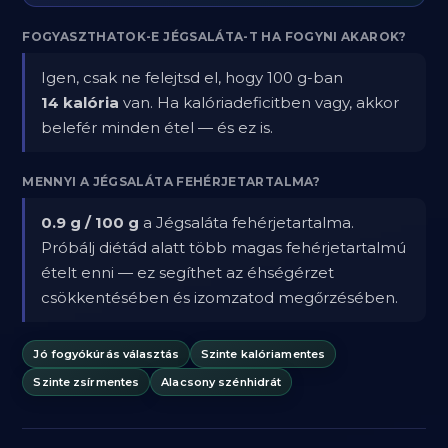
FOGYASZTHATOK-E JÉGSALÁTA-T HA FOGYNI AKAROK?
Igen, csak ne felejtsd el, hogy 100 g-ban
14 kalória
van. Ha kalóriadeficitben vagy, akkor
belefér minden étel — és ez is.
MENNYI A JÉGSALÁTA FEHÉRJETARTALMA?
0.9 g / 100 g
a Jégsaláta fehérjetartalma.
Próbálj diétád alatt több magas fehérjetartalmú
ételt enni — ez segíthet az éhségérzet
csökkentésében és izomzatod megőrzésében.
Jó fogyókúrás választás
Szinte kalóriamentes
Szinte zsírmentes
Alacsony szénhidrát