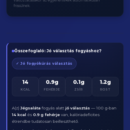
változtatásakor az egyenértékek automatikusan
frissülnek.
Összefoglaló: Jó választás fogyáshoz?
✓ Jó fogyókúrás választás
14
0.9g
0.1g
1.2g
KCAL
FEHÉRJE
ZSÍR
ROST
A(z)
Jégsaláta
fogyás alatt
jó választás
— 100 g-ban
14 kcal
és
0.9 g fehérje
van, kalóriadeficites
étrendbe tudatosan beilleszthető.