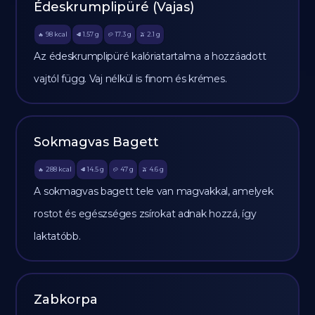
Édeskrumplipüré (Vajas)
98
kcal
1.57
g
17.3
g
2.1
g
🔥
🥩
🥔
🫒
Az édeskrumplipüré kalóriatartalma a hozzáadott
vajtól függ. Vaj nélkül is finom és krémes.
Sokmagvas Bagett
288
kcal
14.5
g
47
g
4.6
g
🔥
🥩
🥔
🫒
A sokmagvas bagett tele van magvakkal, amelyek
rostot és egészséges zsírokat adnak hozzá, így
laktatóbb.
Zabkorpa