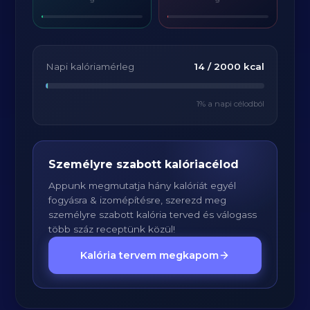
Napi kalóriamérleg
14
/
2000
kcal
1
% a napi célodból
Személyre szabott kalóriacélod
Appunk megmutatja hány kalóriát egyél
fogyásra & izomépítésre, szerezd meg
személyre szabott kalória terved és válogass
több száz receptünk közül!
Kalória tervem megkapom