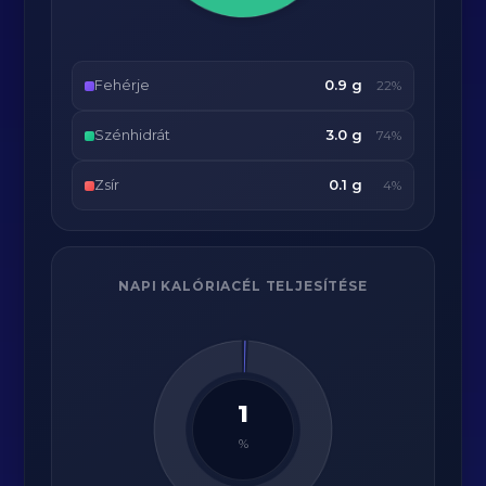
Fehérje
0.9 g
22%
Szénhidrát
3.0 g
74%
Zsír
0.1 g
4%
NAPI KALÓRIACÉL TELJESÍTÉSE
1
%