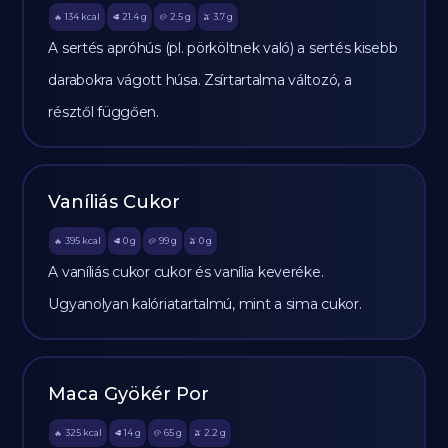
134
kcal
21.4
g
2.5
g
3.7
g
🔥
🥩
🥔
🫒
A sertés apróhús (pl. pörköltnek való) a sertés kisebb
darabokra vágott húsa. Zsírtartalma változó, a
résztől függően.
Vaníliás Cukor
395
kcal
0
g
99
g
0
g
🔥
🥩
🥔
🫒
A vaníliás cukor cukor és vanília keveréke.
Ugyanolyan kalóriatartalmú, mint a sima cukor.
Maca Gyökér Por
325
kcal
14
g
65
g
2.2
g
🔥
🥩
🥔
🫒