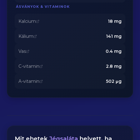
ÁSVÁNYOK & VITAMINOK
Kalcium
18
mg
Kálium
141
mg
Vas
0.4
mg
C-vitamin
2.8
mg
A-vitamin
502
μg
Mit ehetek
Jégsaláta
helyett, ha