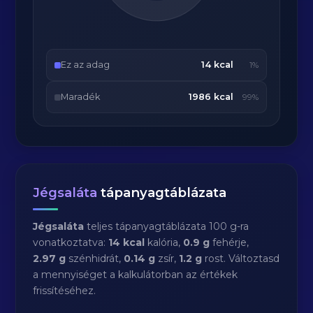
Ez az adag
14 kcal
1%
Maradék
1986 kcal
99%
Jégsaláta
tápanyagtáblázata
Jégsaláta
teljes tápanyagtáblázata 100 g-ra
vonatkoztatva:
14 kcal
kalória,
0.9 g
fehérje,
2.97 g
szénhidrát,
0.14 g
zsír,
1.2 g
rost. Változtasd
a mennyiséget a kalkulátorban az értékek
frissítéséhez.