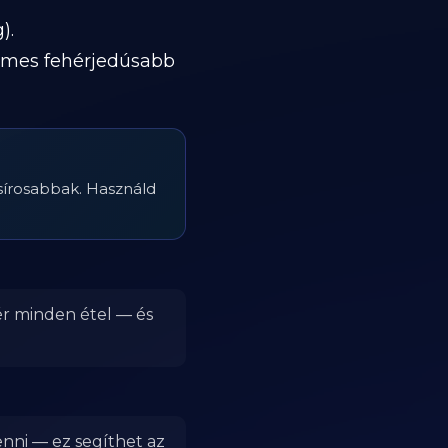
).
rdemes fehérjedúsabb
zsírosabbak. Használd
ér minden étel — és
enni — ez segíthet az