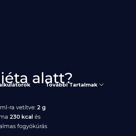
iéta alatt?
alkulátorok
További Tartalmak
ml-ra vetítve:
2 g
alma
230 kcal
és
kalmas fogyókúrás