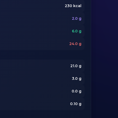
230
kcal
2.0
g
6.0
g
24.0
g
21.0
g
3.0
g
0.0
g
0.10
g