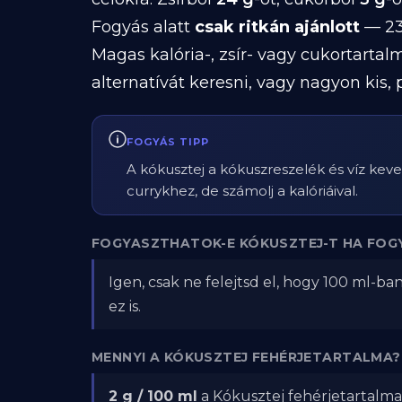
Fogyás alatt
csak ritkán ajánlott
— 230
Magas kalória-, zsír- vagy cukortarta
alternatívát keresni, vagy nagyon kis
FOGYÁS TIPP
A kókusztej a kókuszreszelék és víz keve
currykhez, de számolj a kalóriáival.
FOGYASZTHATOK-E KÓKUSZTEJ-T HA FOG
Igen, csak ne felejtsd el, hogy 100 ml-ba
ez is.
MENNYI A KÓKUSZTEJ FEHÉRJETARTALMA?
2 g / 100 ml
a Kókusztej fehérjetartalma.