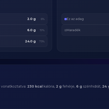
2.0 g
Ez az adag
6%
6.0 g
Maradék
19%
24.0 g
75%
a vonatkoztatva:
230 kcal
kalória,
2 g
fehérje,
6 g
szénhidrát,
24 