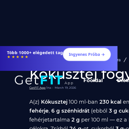
Több 1000+ elégedett tag
Ingyenes Próba →
★★★★★
Diéta és Étrend
Ételek Fogyásra
Kókusztej fogyá
Főoldal
Diét
GetFIT App
Írta -
March 19, 2026
A(z)
Kókusztej
100 ml-ban
230 kcal
en
fehérje
,
6 g szénhidrát
(ebből
3 g cuk
fehérjetartalma
2 g
per 100 ml — ez a
célokra. Zsírból
24 g
-ot, cukorból
3 g
-o