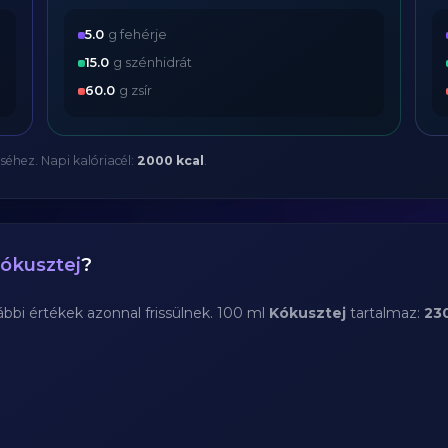
5.0
g fehérje
15.0
g szénhidrát
60.0
g zsír
séhez. Napi kalóriacél:
2000 kcal
.
ókusztej
?
bi értékek azonnal frissülnek. 100 ml
Kókusztej
tartalmaz:
230