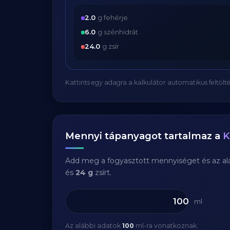
2.0
g fehérje
6.0
g szénhidrát
24.0
g zsír
Kattints egy adagra a kalkulátor automatikus feltölté
Mennyi tápanyagot tartalmaz a
K
Add meg a fogyasztott mennyiséget és az aláb
és
24 g
zsírt.
ml
Az alábbi adatok
100
ml-ra vonatkoznak.