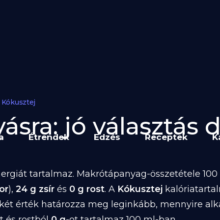
Kókusztej
sra: jó választás d
a
Étrendek
Edzés
Receptek
K
ergiát tartalmaz. Makrótápanyag-összetétele 100 
or
),
24 g zsír
és
0 g rost
. A
Kókusztej
kalóriatart
 két érték határozza meg leginkább, mennyire al
t és rostból
0 g
-ot tartalmaz 100 ml-ban.