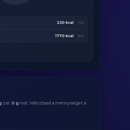
230 kcal
12%
1770 kcal
89%
g
zsír,
0 g
rost. Változtasd a mennyiséget a