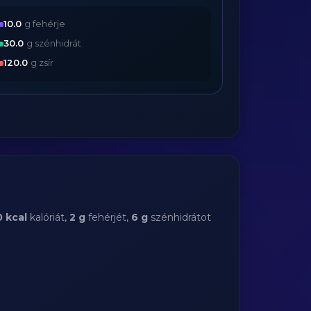
10.0
g fehérje
30.0
g szénhidrát
120.0
g zsír
 kcal
kalóriát,
2 g
fehérjét,
6 g
szénhidrátot