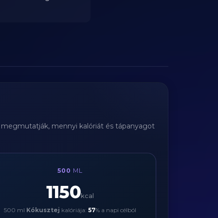
ák megmutatják, mennyi kalóriát és tápanyagot
500
ML
1150
kcal
500 ml
Kókusztej
kalóriája:
57
% a napi célból