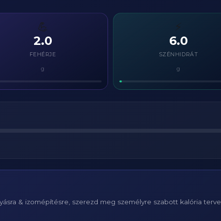
💪
⚡
2.0
6.0
FEHÉRJE
SZÉNHIDRÁT
g
g
ásra & izomépítésre, szerezd meg személyre szabott kalória terv