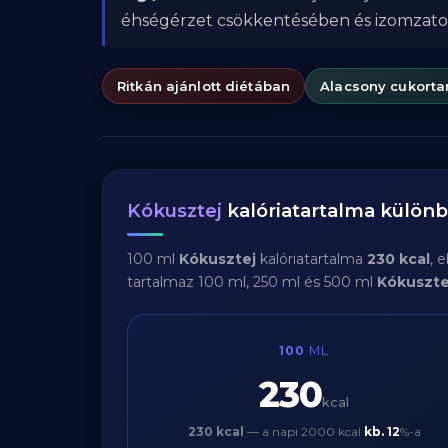
éhségérzet csökkentésében és izomzat
Ritkán ajánlott diétában
Alacsony cukorta
Kókusztej
kalóriatartalma külön
100 ml
Kókusztej
kalóriatartalma
230 kcal
, 
tartalmaz 100 ml, 250 ml és 500 ml
Kókuszte
100
ML
230
kcal
230 kcal
— a napi 2000 kcal
kb.
12
%-a