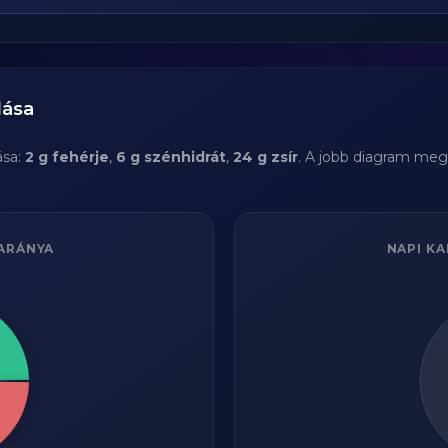
lása
ása:
2 g fehérje
,
6 g szénhidrát
,
24 g zsír
. A jobb diagram megm
ARÁNYA
NAPI KA