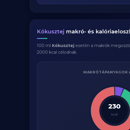
Kókusztej
makró- és kalóriaelosz
100 ml
Kókusztej
esetén a makrók megoszl
2000 kcal célodnak.
MAKRÓTÁPANYAGOK 
230
kcal