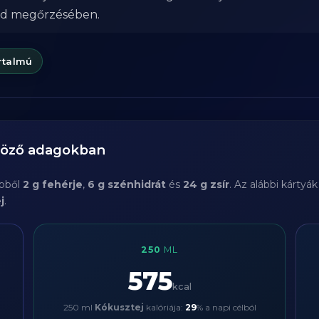
od megőrzésében.
rtalmú
böző adagokban
ebből
2 g fehérje
,
6 g szénhidrát
és
24 g zsír
. Az alábbi kárty
j
.
250
ML
575
kcal
250 ml
Kókusztej
kalóriája:
29
% a napi célból