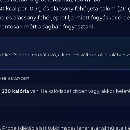
 kcal per 100 g és alacsony fehérjetartalom (2.0 g
lma és alacsony fehérjeprofilja miatt fogyáskor é
, pontosan mért adagban fogyasztani.
réke. Zsírtartalma változó, a konzerv változatok általában 
YNI AKAROK?
n
230 kalória
van. Ha kalóriadeficitben vagy, akkor belef
 Próbálj diétád alatt több magas fehérjetartalmú ételt 