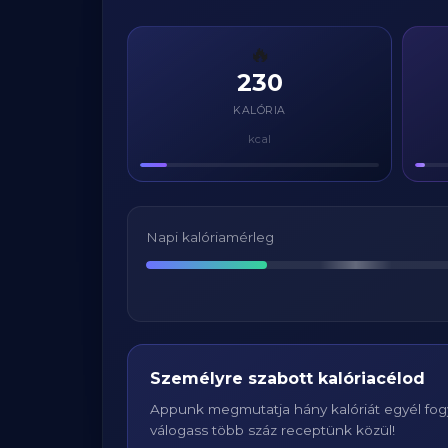
🔥
230
KALÓRIA
kcal
Napi kalóriamérleg
Személyre szabott kalóriacélod
Appunk megmutatja hány kalóriát egyél fogy
válogass több száz receptünk közül!