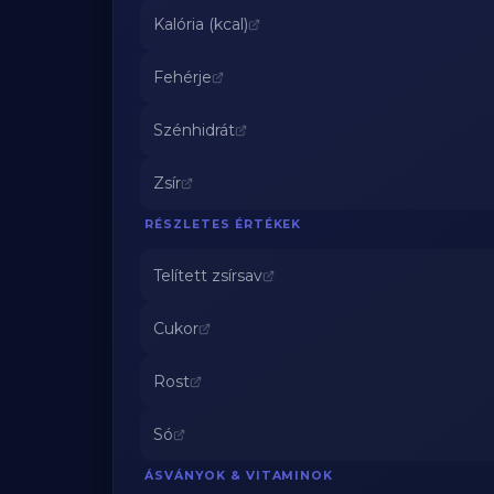
Kalória (kcal)
Fehérje
Szénhidrát
Zsír
RÉSZLETES ÉRTÉKEK
Telített zsírsav
Cukor
Rost
Só
ÁSVÁNYOK & VITAMINOK