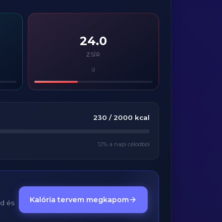
🧈
24.0
ZSÍR
g
230
/
2000
kcal
12
% a napi célodból
Kalória tervem megkapom
ed és