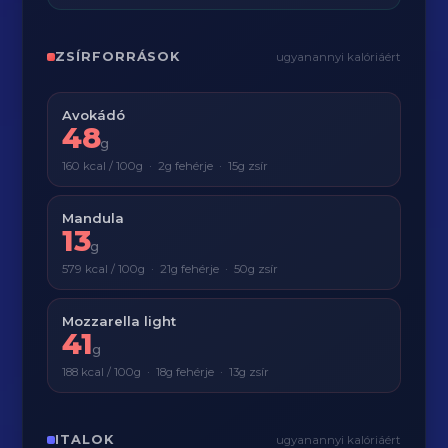
ZSÍRFORRÁSOK
ugyanannyi kalóriáért
Avokádó
48
g
160 kcal / 100g · 2g fehérje · 15g zsír
Mandula
13
g
579 kcal / 100g · 21g fehérje · 50g zsír
Mozzarella light
41
g
188 kcal / 100g · 18g fehérje · 13g zsír
ITALOK
ugyanannyi kalóriáért