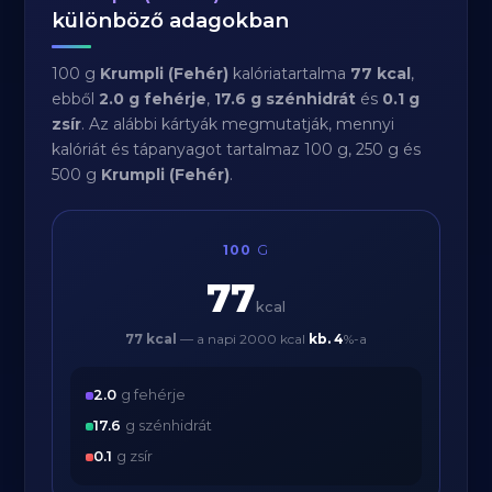
különböző adagokban
100 g
Krumpli (Fehér)
kalóriatartalma
77 kcal
,
ebből
2.0 g fehérje
,
17.6 g szénhidrát
és
0.1 g
zsír
. Az alábbi kártyák megmutatják, mennyi
kalóriát és tápanyagot tartalmaz 100 g, 250 g és
500 g
Krumpli (Fehér)
.
100
G
77
kcal
77 kcal
— a napi 2000 kcal
kb.
4
%-a
2.0
g fehérje
17.6
g szénhidrát
0.1
g zsír