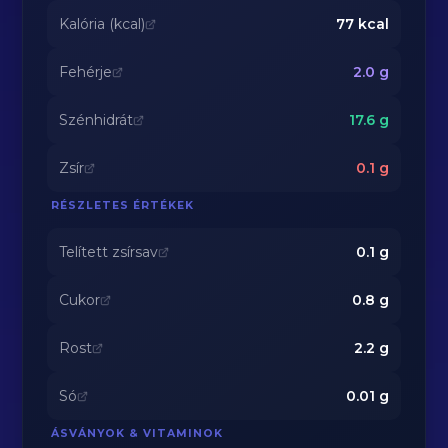
Kalória (kcal)
77
kcal
Fehérje
2.0
g
Szénhidrát
17.6
g
Zsír
0.1
g
RÉSZLETES ÉRTÉKEK
Telített zsírsav
0.1
g
Cukor
0.8
g
Rost
2.2
g
Só
0.01
g
ÁSVÁNYOK & VITAMINOK