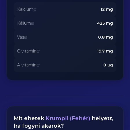
Kalcium
12
mg
Kálium
425
mg
Vas
0.8
mg
C-vitamin
19.7
mg
A-vitamin
0
μg
Mit ehetek
Krumpli (Fehér)
helyett,
ha fogyni akarok?