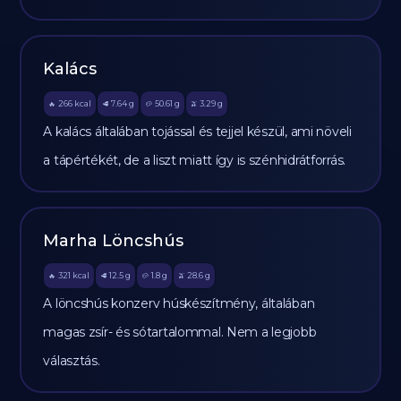
Kalács
266
kcal
7.64
g
50.61
g
3.29
g
🔥
🥩
🥔
🫒
A kalács általában tojással és tejjel készül, ami növeli
a tápértékét, de a liszt miatt így is szénhidrátforrás.
Marha Löncshús
321
kcal
12.5
g
1.8
g
28.6
g
🔥
🥩
🥔
🫒
A löncshús konzerv húskészítmény, általában
magas zsír- és sótartalommal. Nem a legjobb
választás.