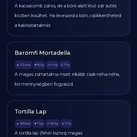
A kacsacomb zsíros, de a bőre alatt lévő zsír sütés
közben kisülhet. Ha leveszed a bőrt, csökkentheted
a kalóriatartalmát.
Baromfi Mortadella
172
kcal
16.1
g
5.4
g
7.1
g
🔥
🥩
🥔
🫒
A magas zsírtartalma miatt inkább csak néha-néha,
kis mennyiségben fogyaszd.
Tortilla Lap
310
kcal
7.5
g
49.3
g
7.7
g
🔥
🥩
🥔
🫒
A tortilla lap (fehér lisztes) magas