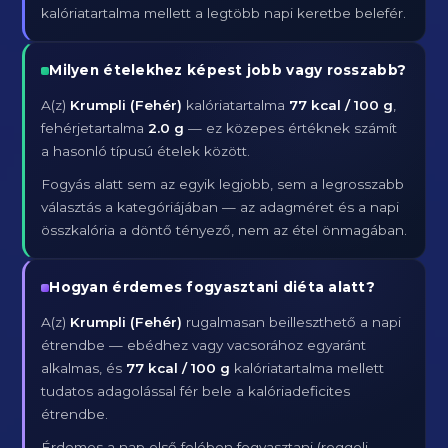
kalóriatartalma mellett a legtöbb napi keretbe belefér.
Milyen ételekhez képest jobb vagy rosszabb?
A(z)
Krumpli (Fehér)
kalóriatartalma
77 kcal / 100 g
,
fehérjetartalma
2.0 g
— ez közepes értéknek számít
a hasonló típusú ételek között.
Fogyás alatt sem az egyik legjobb, sem a legrosszabb
választás a kategóriájában — az adagméret és a napi
összkalória a döntő tényező, nem az étel önmagában.
Hogyan érdemes fogyasztani diéta alatt?
A(z)
Krumpli (Fehér)
rugalmasan beilleszthető a napi
étrendbe — ebédhez vagy vacsorához egyaránt
alkalmas, és
77 kcal / 100 g
kalóriatartalma mellett
tudatos adagolással fér bele a kalóriadeficites
étrendbe.
Érdemes a nap első felében fogyasztani (reggeli,