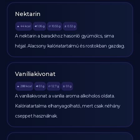
Nektarin
44
kcal
1.06
g
10.55
g
0.32
g
🔥
🥩
🥔
🫒
A nektarin a barackhoz hasonló gyümölcs, sima
héjjal. Alacsony kalóriatartalmú és rostokban gazdag.
Vaníliakivonat
288
kcal
0.1
g
12.7
g
0.1
g
🔥
🥩
🥔
🫒
A vaníliakivonat a vanília aroma alkoholos oldata.
Kalóriatartalma elhanyagolható, mert csak néhány
cseppet használnak.