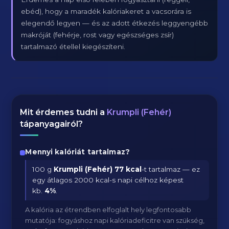
ebéd), hogy a maradék kalóriakeret a vacsorára is
elegendő legyen — és az adott étkezés leggyengébb
makróját (fehérje, rost vagy egészséges zsír)
tartalmazó étellel kiegészíteni.
Mit érdemes tudni a
Krumpli (Fehér)
tápanyagairól?
Mennyi kalóriát tartalmaz?
100 g
Krumpli (Fehér)
77 kcal
-t tartalmaz — ez
egy átlagos 2000 kcal-s napi célhoz képest
kb.
4
%
.
A kalória az étrendben elfoglalt hely legfontosabb
mutatója: fogyáshoz napi kalóriadeficitre van szükség,