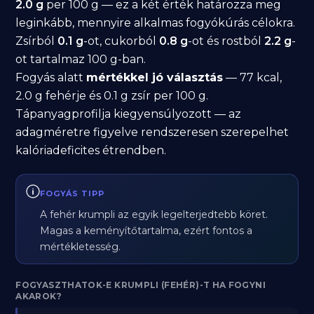
2.0 g
per 100 g — ez a két érték határozza meg
leginkább, mennyire alkalmas fogyókúrás célokra.
Zsírból
0.1 g
-ot, cukorból
0.8 g
-ot és rostból
2.2 g
-
ot tartalmaz 100 g-ban.
Fogyás alatt
mértékkel jó választás
— 77 kcal,
2.0 g fehérje és 0.1 g zsír per 100 g.
Tápanyagprofilja kiegyensúlyozott — az
adagméretre figyelve rendszeresen szerepelhet
kalóriadeficites étrendben.
FOGYÁS TIPP
A fehér krumpli az egyik legelterjedtebb köret.
Magas a keményítőtartalma, ezért fontos a
mértékletesség.
FOGYASZTHATOK-E KRUMPLI (FEHÉR)-T HA FOGYNI
AKAROK?