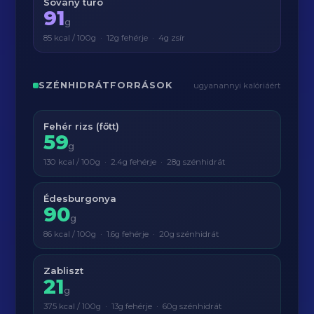
Sovány túró
91
g
85 kcal / 100g · 12g fehérje · 4g zsír
SZÉNHIDRÁTFORRÁSOK
ugyanannyi kalóriáért
Fehér rizs (főtt)
59
g
130 kcal / 100g · 2.4g fehérje · 28g szénhidrát
Édesburgonya
90
g
86 kcal / 100g · 1.6g fehérje · 20g szénhidrát
Zabliszt
21
g
375 kcal / 100g · 13g fehérje · 60g szénhidrát