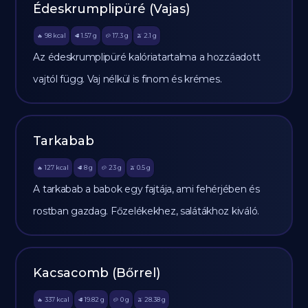
Édeskrumplipüré (Vajas)
98
kcal
1.57
g
17.3
g
2.1
g
🔥
🥩
🥔
🫒
Az édeskrumplipüré kalóriatartalma a hozzáadott
vajtól függ. Vaj nélkül is finom és krémes.
Tarkabab
127
kcal
8
g
23
g
0.5
g
🔥
🥩
🥔
🫒
A tarkabab a babok egy fajtája, ami fehérjében és
rostban gazdag. Főzelékekhez, salátákhoz kiváló.
Kacsacomb (Bőrrel)
337
kcal
19.82
g
0
g
28.38
g
🔥
🥩
🥔
🫒