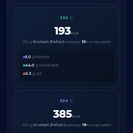
250
G
193
kcal
250 g
Krumpli (Fehér)
kalóriája:
10
% a napi célból
5.0
g fehérje
44.0
g szénhidrát
0.3
g zsír
500
G
385
kcal
500 g
Krumpli (Fehér)
kalóriája:
19
% a napi célból