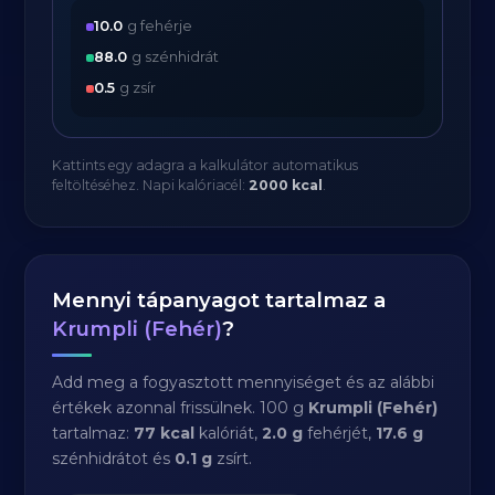
10.0
g fehérje
88.0
g szénhidrát
0.5
g zsír
Kattints egy adagra a kalkulátor automatikus
feltöltéséhez. Napi kalóriacél:
2000 kcal
.
Mennyi tápanyagot tartalmaz a
Krumpli (Fehér)
?
Add meg a fogyasztott mennyiséget és az alábbi
értékek azonnal frissülnek. 100 g
Krumpli (Fehér)
tartalmaz:
77 kcal
kalóriát,
2.0 g
fehérjét,
17.6 g
szénhidrátot és
0.1 g
zsírt.