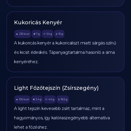
Kukoricás Kenyér
330
kcal
7
g
54
g
10
g
🔥
🥩
🥔
🫒
A kukoricás kenyér a kukoricaliszt miatt sárgás színű
és kicsit édeskés. Tápanyagtartalma hasonló a sima
kenyéréhez.
Light Főzőtejszín (Zsírszegény)
195
kcal
3.4
g
4.6
g
18.5
g
🔥
🥩
🥔
🫒
A light tejszín kevesebb zsírt tartalmaz, mint a
hagyományos, így kalóriaszegényebb alternatíva
lehet a főzéshez.