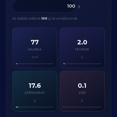
g
Az alábbi adatok
100
g-ra vonatkoznak.
🔥
💪
77
2.0
KALÓRIA
FEHÉRJE
kcal
g
⚡
🧈
17.6
0.1
SZÉNHIDRÁT
ZSÍR
g
g