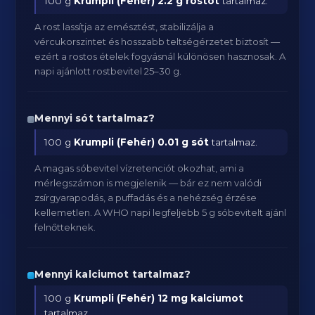
100 g
Krumpli (Fehér)
2.2 g rostot
tartalmaz.
A rost lassítja az emésztést, stabilizálja a
vércukorszintet és hosszabb teltségérzetet biztosít —
ezért a rostos ételek fogyásnál különösen hasznosak. A
napi ajánlott rostbevitel 25–30 g.
Mennyi sót tartalmaz?
100 g
Krumpli (Fehér)
0.01 g sót
tartalmaz.
A magas sóbevitel vízretenciót okozhat, ami a
mérlegszámon is megjelenik — bár ez nem valódi
zsírgyarapodás, a puffadás és a nehézség érzése
kellemetlen. A WHO napi legfeljebb 5 g sóbevitelt ajánl
felnőtteknek.
Mennyi kalciumot tartalmaz?
100 g
Krumpli (Fehér)
12 mg kalciumot
tartalmaz.