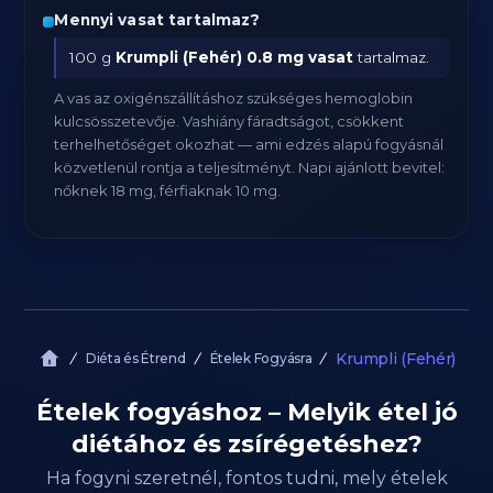
Mennyi vasat tartalmaz?
100 g
Krumpli (Fehér)
0.8 mg vasat
tartalmaz.
A vas az oxigénszállításhoz szükséges hemoglobin
kulcsösszetevője. Vashiány fáradtságot, csökkent
terhelhetőséget okozhat — ami edzés alapú fogyásnál
közvetlenül rontja a teljesítményt. Napi ajánlott bevitel:
nőknek 18 mg, férfiaknak 10 mg.
Krumpli (Fehér)
Diéta és Étrend
Ételek Fogyásra
Ételek fogyáshoz – Melyik étel jó
diétához és zsírégetéshez?
Ha fogyni szeretnél, fontos tudni, mely ételek