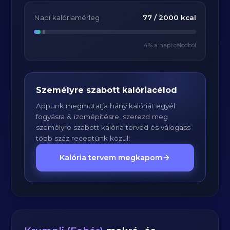
Napi kalóriamérleg
77
/
2000
kcal
4
% a napi célodból
Személyre szabott kalóriacélod
Appunk megmutatja hány kalóriát egyél
fogyásra & izomépítésre, szerezd meg
személyre szabott kalória terved és válogass
több száz receptünk közül!
Kalória tervem megkapom