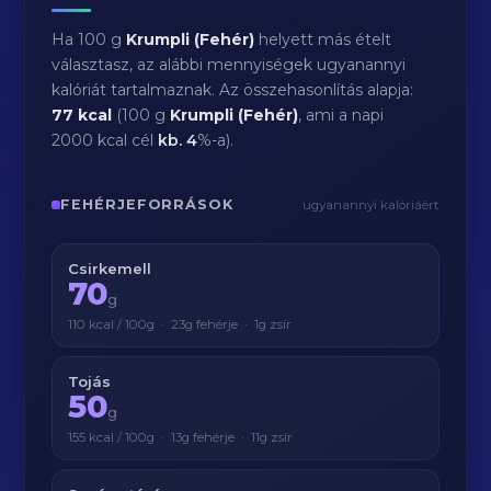
Ha 100 g
Krumpli (Fehér)
helyett más ételt
választasz, az alábbi mennyiségek ugyanannyi
kalóriát tartalmaznak. Az összehasonlítás alapja:
77 kcal
(100 g
Krumpli (Fehér)
, ami a napi
2000 kcal cél
kb.
4
%-a).
FEHÉRJEFORRÁSOK
ugyanannyi kalóriáért
Csirkemell
70
g
110 kcal / 100g · 23g fehérje · 1g zsír
Tojás
50
g
155 kcal / 100g · 13g fehérje · 11g zsír