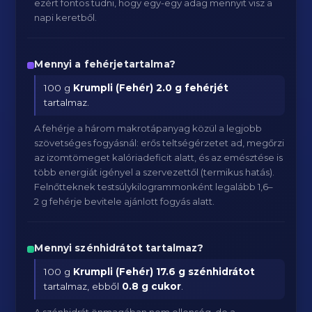
ezért fontos tudni, hogy egy-egy adag mennyit visz a
napi keretből.
Mennyi a fehérjetartalma?
100 g
Krumpli (Fehér)
2.0 g fehérjét
tartalmaz.
A fehérje a három makrotápanyag közül a legjobb
szövetséges fogyásnál: erős teltségérzetet ad, megőrzi
az izomtömeget kalóriadeficit alatt, és az emésztése is
több energiát igényel a szervezettől (termikus hatás).
Felnőtteknek testsúlykilogrammonként legalább 1,6–
2 g fehérje bevitele ajánlott fogyás alatt.
Mennyi szénhidrátot tartalmaz?
100 g
Krumpli (Fehér)
17.6 g szénhidrátot
tartalmaz, ebből
0.8 g cukor
.