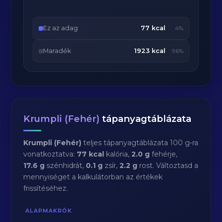
Ez az adag
77 kcal
4%
Maradék
1923 kcal
96%
Krumpli (Fehér)
tápanyagtáblázata
Krumpli (Fehér)
teljes tápanyagtáblázata 100 g-ra
vonatkoztatva:
77 kcal
kalória,
2.0 g
fehérje,
17.6 g
szénhidrát,
0.1 g
zsír,
2.2 g
rost. Változtasd a
mennyiséget a kalkulátorban az értékek
frissítéséhez.
ALAPMAKRÓK