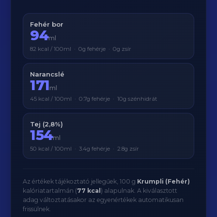
Fehér bor
94
ml
82 kcal / 100ml · 0g fehérje · 0g zsír
Narancslé
171
ml
45 kcal / 100ml · 0.7g fehérje · 10g szénhidrát
Tej (2,8%)
154
ml
50 kcal / 100ml · 3.4g fehérje · 2.8g zsír
Az értékek tájékoztató jellegűek, 100 g
Krumpli (Fehér)
kalóriatartalmán (
77 kcal
) alapulnak. A kiválasztott
adag változtatásakor az egyenértékek automatikusan
frissülnek.