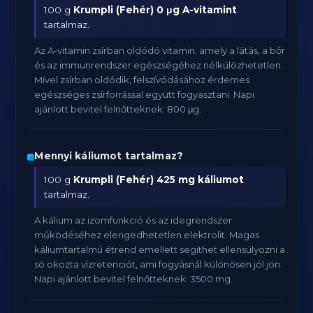
100 g
Krumpli (Fehér)
0 μg A-vitamint
tartalmaz.
Az A-vitamin zsírban oldódó vitamin, amely a látás, a bőr
és az immunrendszer egészségéhez nélkülözhetetlen.
Mivel zsírban oldódik, felszívódásához érdemes
egészséges zsírforrással együtt fogyasztani. Napi
ajánlott bevitel felnőtteknek: 800 μg.
Mennyi káliumot tartalmaz?
100 g
Krumpli (Fehér)
425 mg káliumot
tartalmaz.
A kálium az izomfunkció és az idegrendszer
működéséhez elengedhetetlen elektrolit. Magas
káliumtartalmú étrend emellett segíthet ellensúlyozni a
só okozta vízretenciót, ami fogyásnál különösen jól jön.
Napi ajánlott bevitel felnőtteknek: 3500 mg.