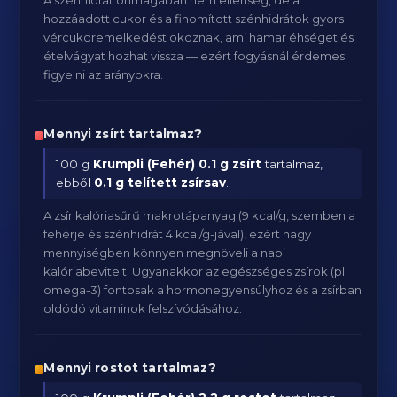
A szénhidrát önmagában nem ellenség, de a
hozzáadott cukor és a finomított szénhidrátok gyors
vércukoremelkedést okoznak, ami hamar éhséget és
ételvágyat hozhat vissza — ezért fogyásnál érdemes
figyelni az arányokra.
Mennyi zsírt tartalmaz?
100 g
Krumpli (Fehér)
0.1 g zsírt
tartalmaz,
ebből
0.1 g telített zsírsav
.
A zsír kalóriasűrű makrotápanyag (9 kcal/g, szemben a
fehérje és szénhidrát 4 kcal/g-jával), ezért nagy
mennyiségben könnyen megnöveli a napi
kalóriabevitelt. Ugyanakkor az egészséges zsírok (pl.
omega-3) fontosak a hormonegyensúlyhoz és a zsírban
oldódó vitaminok felszívódásához.
Mennyi rostot tartalmaz?