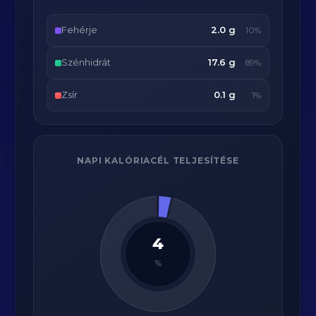
Fehérje
2.0 g
10%
Szénhidrát
17.6 g
89%
Zsír
0.1 g
1%
NAPI KALÓRIACÉL TELJESÍTÉSE
4
%