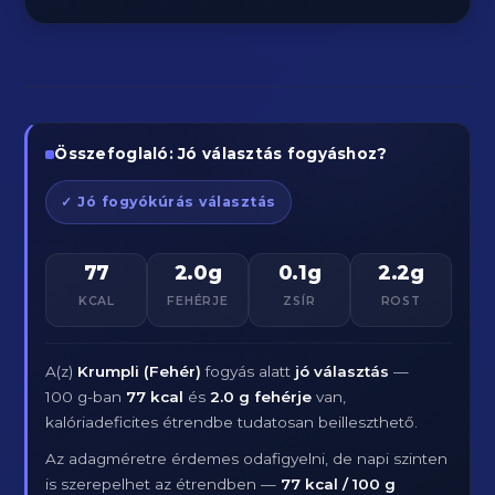
Összefoglaló: Jó választás fogyáshoz?
✓ Jó fogyókúrás választás
77
2.0g
0.1g
2.2g
KCAL
FEHÉRJE
ZSÍR
ROST
A(z)
Krumpli (Fehér)
fogyás alatt
jó választás
—
100 g-ban
77 kcal
és
2.0 g fehérje
van,
kalóriadeficites étrendbe tudatosan beilleszthető.
Az adagméretre érdemes odafigyelni, de napi szinten
is szerepelhet az étrendben —
77 kcal / 100 g