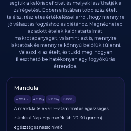
segítik a kalóriadeficitet és melyek lassíthatják a
zsírégetést. Ebben a listában több száz ételt
találsz, részletes értékeléssel arról, hogy mennyire
jó választás fogyáshoz és diétához. Megnézheted
az adott ételek kalóriatartalmát,
makrotápanyagait, valamint azt is, mennyire
laktatóak és mennyire könnyű belőlük túlenni.
Válaszd ki az ételt, és tudd meg, hogyan
illeszthető be hatékonyan egy fogyókúrás
étrendbe.
Mandula
579
kcal
21.15
g
21.55
g
49.93
g
🔥
🥩
🥔
🫒
A mandula tele van E-vitaminnal és egészséges
zsírokkal. Napi egy marék (kb. 20-30 gramm)
egészséges nassolnivaló.