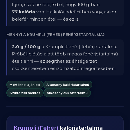
Igen, csak ne felejtsd el, hogy 100 g-ban
77 kalória
van. Ha kalóriadeficitben vagy, akkor
belefér minden étel — és ez is.
MENNYI A KRUMPLI (FEHÉR) FEHÉRJETARTALMA?
2.0 g / 100 g
a Krumpli (Fehér) fehérjetartalma.
Próbálj diétád alatt több magas fehérjetartalmú
ételt enni — ez segíthet az éhségérzet
csökkentésében és izomzatod megőrzésében.
Mértékkel ajánlott
Alacsony kalóriatartalmú
Szinte zsírmentes
Alacsony cukortartalmú
Krumpli (Fehér)
kalóriatartalma