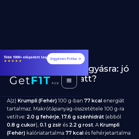
Több 1000+ elégedett tag
Ingyenes Próba →
★★★★★
Krumpli (Fehér) fogyásra: jó
választás diéta alatt?
GetFIT App
Írta -
March 19, 2026
A(z)
Krumpli (Fehér)
100 g-ban
77 kcal
energiát
tartalmaz. Makrótápanyag-összetétele 100 g-ra
vetítve:
2.0 g fehérje
,
17.6 g szénhidrát
(ebből
0.8 g cukor
),
0.1 g zsír
és
2.2 g rost
. A
Krumpli
(Fehér)
kalóriatartalma
77 kcal
és fehérjetartalma