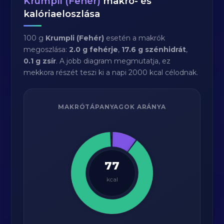
Krumpli (Fehér)
makró- és
kalóriaeloszlása
100 g
Krumpli (Fehér)
esetén a makrók
megoszlása:
2.0 g fehérje
,
17.6 g szénhidrát
,
0.1 g zsír
. A jobb diagram megmutatja, ez
mekkora részét teszi ki a napi 2000 kcal célodnak.
MAKRÓTÁPANYAGOK ARÁNYA
77
kcal