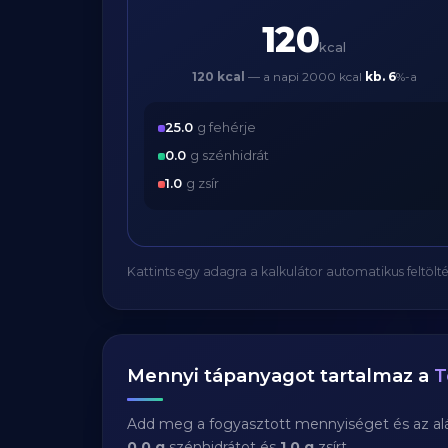
120
kcal
120 kcal
— a napi 2000 kcal
kb.
6
%-a
25.0
g fehérje
0.0
g szénhidrát
1.0
g zsír
Kattints egy adagra a kalkulátor automatikus feltölté
Mennyi tápanyagot tartalmaz a
T
Add meg a fogyasztott mennyiséget és az aláb
0.0 g
szénhidrátot és
1.0 g
zsírt.