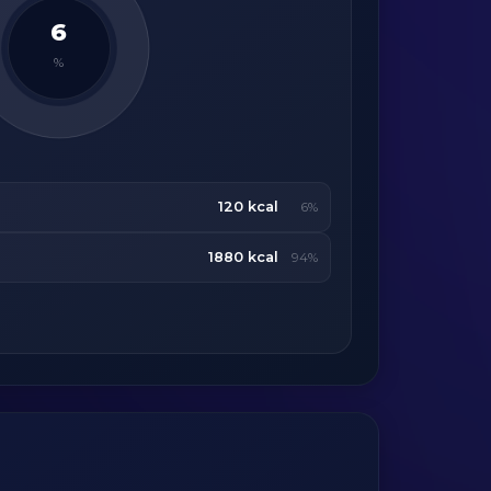
6
%
120 kcal
6%
1880 kcal
94%