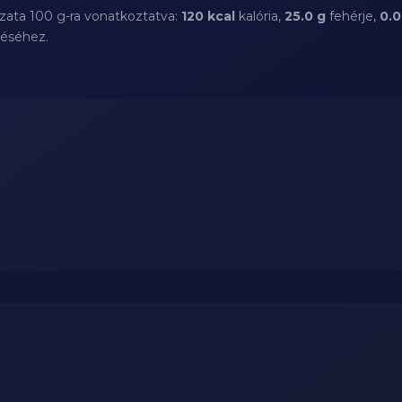
zata 100 g-ra vonatkoztatva:
120 kcal
kalória,
25.0 g
fehérje,
0.0
téséhez.