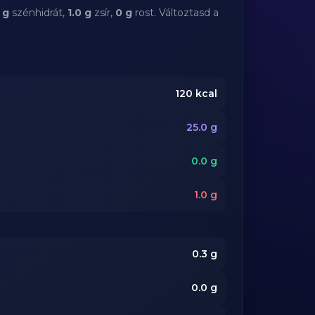
 g
szénhidrát,
1.0 g
zsír,
0 g
rost. Változtasd a
120
kcal
25.0
g
0.0
g
1.0
g
0.3
g
0.0
g