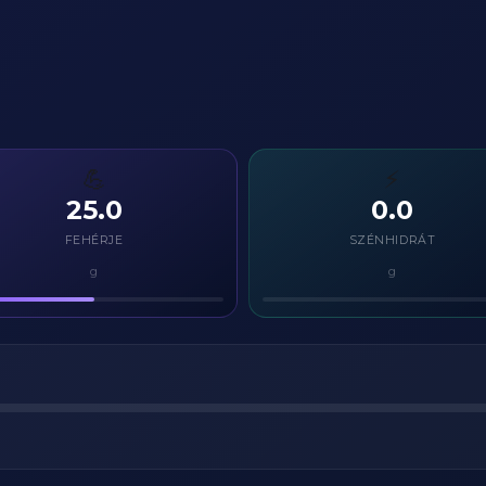
💪
⚡
25.0
0.0
FEHÉRJE
SZÉNHIDRÁT
g
g