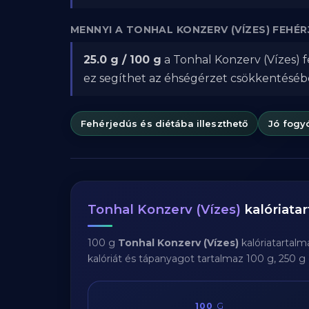
MENNYI A TONHAL KONZERV (VÍZES) FEHÉ
25.0 g / 100 g
a Tonhal Konzerv (Vízes) f
ez segíthet az éhségérzet csökkentésé
Fehérjedús és diétába illeszthető
Jó fogy
Tonhal Konzerv (Vízes)
kalóriata
100 g
Tonhal Konzerv (Vízes)
kalóriatartal
kalóriát és tápanyagot tartalmaz 100 g, 250 g
100
G