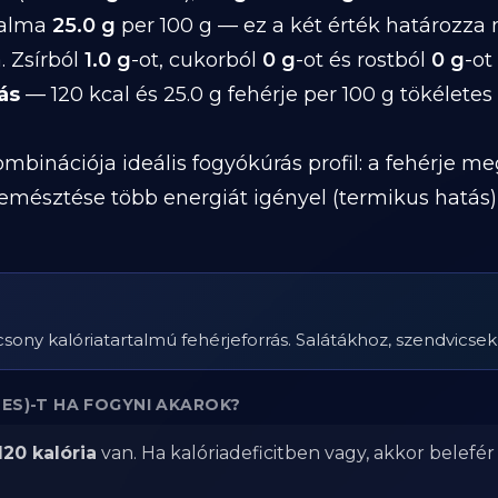
talma
25.0 g
per 100 g — ez a két érték határozza
. Zsírból
1.0 g
-ot, cukorból
0 g
-ot és rostból
0 g
-ot
ás
— 120 kcal és 25.0 g fehérje per 100 g tökéletes
mbinációja ideális fogyókúrás profil: a fehérje me
 emésztése több energiát igényel (termikus hatá
csony kalóriatartalmú fehérjeforrás. Salátákhoz, szendvicse
ES)-T HA FOGYNI AKAROK?
120 kalória
van. Ha kalóriadeficitben vagy, akkor belefé