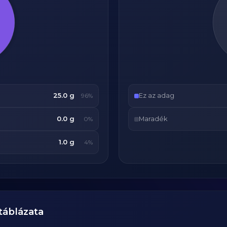
25.0 g
Ez az adag
96%
0.0 g
Maradék
0%
1.0 g
4%
áblázata