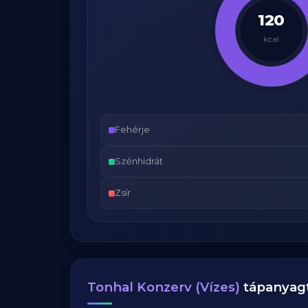
120
kcal
Fehérje
Szénhidrát
Zsír
Tonhal Konzerv (Vízes)
tápanyagt