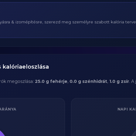
ásra & izomépítésre, szerezd meg személyre szabott kalória terv
 kalóriaeloszlása
rók megoszlása:
25.0 g fehérje
,
0.0 g szénhidrát
,
1.0 g zsír
. A
ARÁNYA
NAPI KA