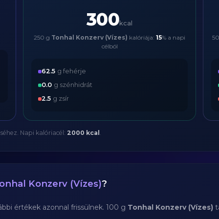
300
kcal
250 g
Tonhal Konzerv (Vízes)
kalóriája:
15
% a napi
5
célból
62.5
g fehérje
0.0
g szénhidrát
2.5
g zsír
séhez. Napi kalóriacél:
2000 kcal
.
onhal Konzerv (Vízes)
?
bi értékek azonnal frissülnek. 100 g
Tonhal Konzerv (Vízes)
t