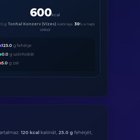
600
kcal
00 g
Tonhal Konzerv (Vízes)
kalóriája:
30
% a napi
célból
125.0
g fehérje
0.0
g szénhidrát
5.0
g zsír
artalmaz:
120 kcal
kalóriát,
25.0 g
fehérjét,