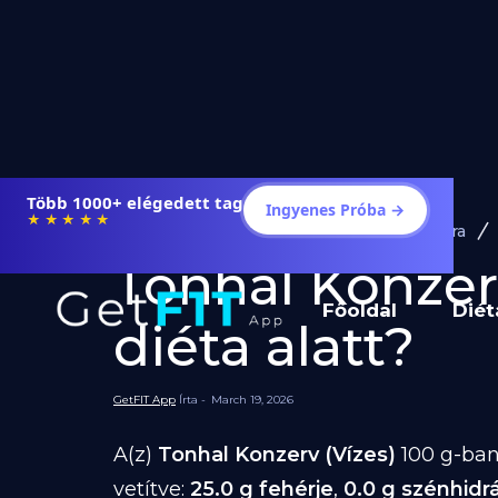
Több 1000+ elégedett tag
Ingyenes Próba →
★★★★★
Diéta és Étrend
Ételek Fogyásra
Tonhal Konzerv
Főoldal
Diét
diéta alatt?
GetFIT App
Írta -
March 19, 2026
A(z)
Tonhal Konzerv (Vízes)
100 g-ba
vetítve:
25.0 g fehérje
,
0.0 g szénhidr