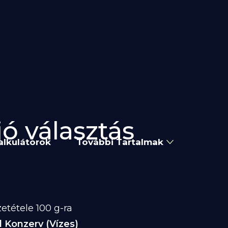
jó választás
alkulátorok
További Tartalmak
etétele 100 g-ra
 Konzerv (Vízes)