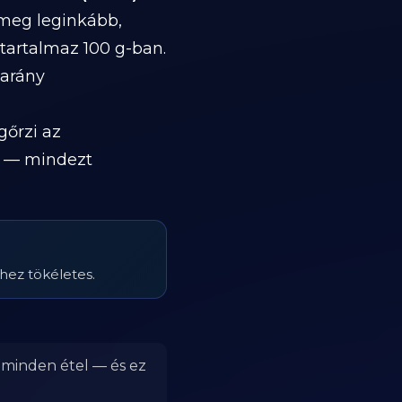
 meg leginkább,
 tartalmaz 100 g-ban.
 arány
gőrzi az
s) — mindezt
khez tökéletes.
r minden étel — és ez