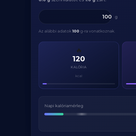
g
Az alábbi adatok
100
g-ra vonatkoznak.
🔥
120
KALÓRIA
kcal
Napi kalóriamérleg