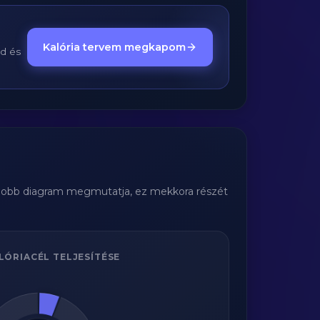
Kalória tervem megkapom
ed és
 jobb diagram megmutatja, ez mekkora részét
LÓRIACÉL TELJESÍTÉSE