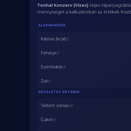
Tonhal Konzerv (Vízes)
teljes tápanyagtáblá
mennyiséget a kalkulátorban az értékek frissí
ALAPMAKRÓK
Kalória (kcal)
Fehérje
Szénhidrát
Zsír
RÉSZLETES ÉRTÉKEK
Telített zsírsav
Cukor