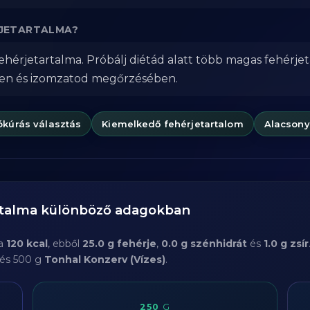
RJETARTALMA?
ehérjetartalma. Próbálj diétád alatt több magas fehérje
ben és izomzatod megőrzésében.
ókúrás választás
Kiemelkedő fehérjetartalom
Alacsony
rtalma különböző adagokban
ma
120 kcal
, ebből
25.0 g fehérje
,
0.0 g szénhidrát
és
1.0 g zsír
 és 500 g
Tonhal Konzerv (Vízes)
.
250
G