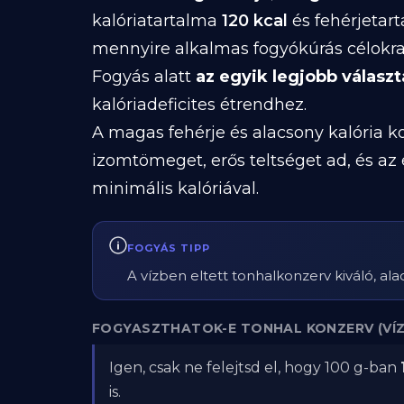
kalóriatartalma
120 kcal
és fehérjetar
mennyire alkalmas fogyókúrás célokra
Fogyás alatt
az egyik legjobb választ
kalóriadeficites étrendhez.
A magas fehérje és alacsony kalória ko
izomtömeget, erős teltséget ad, és az
minimális kalóriával.
FOGYÁS TIPP
A vízben eltett tonhalkonzerv kiváló, ala
FOGYASZTHATOK-E TONHAL KONZERV (VÍZ
Igen, csak ne felejtsd el, hogy 100 g-ban
is.