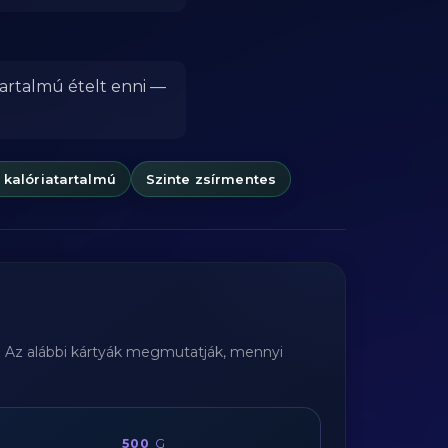
tartalmú ételt enni —
 kalóriatartalmú
Szinte zsírmentes
. Az alábbi kártyák megmutatják, mennyi
500
G