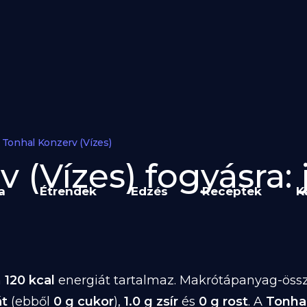
Tonhal Konzerv (Vízes)
 (Vízes) fogyásra: 
a
Étrendek
Edzés
Receptek
K
n
120 kcal
energiát tartalmaz. Makrótápanyag-össz
át
(ebből
0 g cukor
),
1.0 g zsír
és
0 g rost
. A
Tonhal