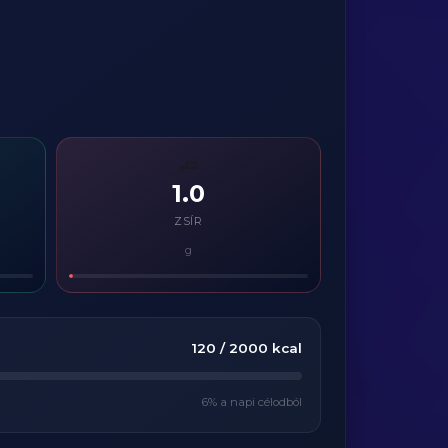
🧈
1.0
ZSÍR
g
120
/
2000
kcal
6
% a napi célodból