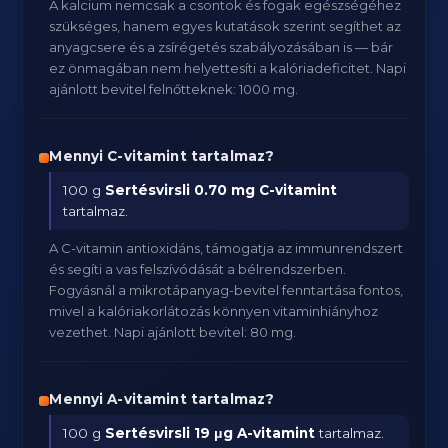
A kalcium nemcsak a csontok és fogak egészségéhez
szükséges, hanem egyes kutatások szerint segíthet az
anyagcsere és a zsírégetés szabályozásában is — bár
ez önmagában nem helyettesíti a kalóriadeficitet. Napi
ajánlott bevitel felnőtteknek: 1000 mg.
Mennyi C-vitamint tartalmaz?
100 g
Sertésvirsli
0.70 mg C-vitamint
tartalmaz.
A C-vitamin antioxidáns, támogatja az immunrendszert
és segíti a vas felszívódását a bélrendszerben.
Fogyásnál a mikrotápanyag-bevitel fenntartása fontos,
mivel a kalóriakorlátozás könnyen vitaminhiányhoz
vezethet. Napi ajánlott bevitel: 80 mg.
Mennyi A-vitamint tartalmaz?
100 g
Sertésvirsli
19 μg A-vitamint
tartalmaz.