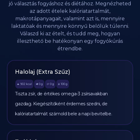
jó választás fogyáshoz és diétához. Megnézheted
az adott ételek kalóriatartalmát,
makrotápanyagait, valamint azt is, mennyire
laktatóak és mennyire könnyű belőlük túlenni.
Válaszd ki az ételt, és tudd meg, hogyan
illeszthető be hatékonyan egy fogyókúrás
étrendbe.
Halolaj (Extra Szűz)
902
kcal
0
g
0
g
100
g
🔥
🥩
🥔
🫒
Tiszta zsír, de értékes omega-3 zsírsavakban
gazdag. Kiegészítőként érdemes szedni, de
kalóriatartalmát számold bele a napi bevitelbe.