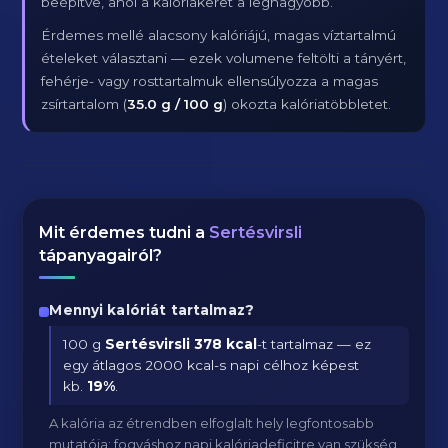
beépítve, ahol a kalóriakeret a legnagyobb.
Érdemes mellé alacsony kalóriájú, magas víztartalmú
ételeket választani — ezek volumene feltölti a tányért,
fehérje- vagy rosttartalmuk ellensúlyozza a magas
zsírtartalom (
35.0 g / 100 g
) okozta kalóriatöbbletet.
Mit érdemes tudni a
Sertésvirsli
tápanyagairól?
Mennyi kalóriát tartalmaz?
100 g
Sertésvirsli
378 kcal
-t tartalmaz — ez
egy átlagos 2000 kcal-s napi célhoz képest
kb.
19
%
.
A kalória az étrendben elfoglalt hely legfontosabb
mutatója: fogyáshoz napi kalóriadeficitre van szükség,