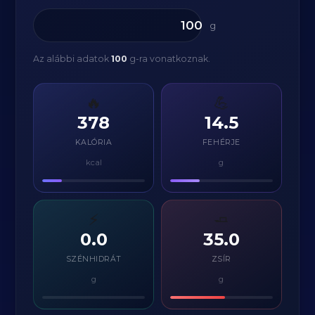
g
Az alábbi adatok
100
g-ra vonatkoznak.
🔥
💪
378
14.5
KALÓRIA
FEHÉRJE
kcal
g
⚡
🧈
0.0
35.0
SZÉNHIDRÁT
ZSÍR
g
g