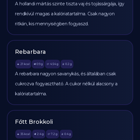
A hollandi mártás szinte tiszta vaj és tojássárgája, így
rendkívül magas a kalóriatartalma. Csak nagyon
ritkán, kis mennyiségben fogyaszd.
Rebarbara
21
kcal
0.9
g
4.54
g
0.2
g
🔥
🥩
🥔
🫒
A rebarbara nagyon savanykás, és általában csak
cukrozva fogyasztható. A cukor nélkül alacsony a
kalóriatartalma.
Főtt Brokkoli
35
kcal
2.4
g
7.2
g
0.4
g
🔥
🥩
🥔
🫒