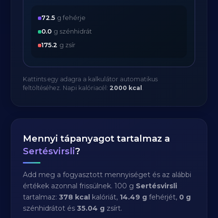
72.5
g fehérje
0.0
g szénhidrát
175.2
g zsír
Kattints egy adagra a kalkulátor automatikus
feltöltéséhez. Napi kalóriacél:
2000 kcal
.
Mennyi tápanyagot tartalmaz a
Sertésvirsli
?
Add meg a fogyasztott mennyiséget és az alábbi
értékek azonnal frissülnek. 100 g
Sertésvirsli
tartalmaz:
378 kcal
kalóriát,
14.49 g
fehérjét,
0 g
szénhidrátot és
35.04 g
zsírt.