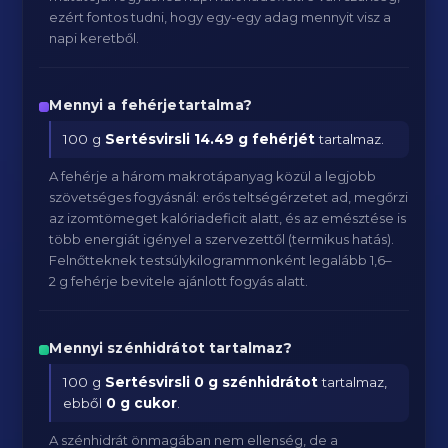
ezért fontos tudni, hogy egy-egy adag mennyit visz a
napi keretből.
Mennyi a fehérjetartalma?
100 g
Sertésvirsli
14.49 g fehérjét
tartalmaz.
A fehérje a három makrotápanyag közül a legjobb
szövetséges fogyásnál: erős teltségérzetet ad, megőrzi
az izomtömeget kalóriadeficit alatt, és az emésztése is
több energiát igényel a szervezettől (termikus hatás).
Felnőtteknek testsúlykilogrammonként legalább 1,6–
2 g fehérje bevitele ajánlott fogyás alatt.
Mennyi szénhidrátot tartalmaz?
100 g
Sertésvirsli
0 g szénhidrátot
tartalmaz,
ebből
0 g cukor
.
A szénhidrát önmagában nem ellenség, de a