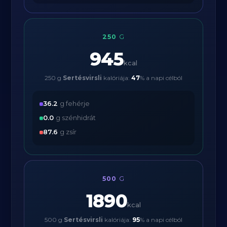
250
G
945
kcal
250 g
Sertésvirsli
kalóriája:
47
% a napi célból
36.2
g fehérje
0.0
g szénhidrát
87.6
g zsír
500
G
1890
kcal
500 g
Sertésvirsli
kalóriája:
95
% a napi célból