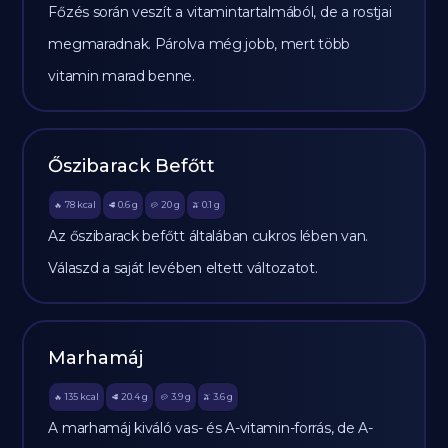
Főzés során veszít a vitamintartalmából, de a rostjai
megmaradnak. Párolva még jobb, mert több
vitamin marad benne.
Őszibarack Befőtt
78
kcal
0.6
g
20
g
0.1
g
🔥
🥩
🥔
🫒
Az őszibarack befőtt általában cukros lében van.
Válaszd a saját levében eltett változatot.
Marhamáj
135
kcal
20.4
g
3.9
g
3.6
g
🔥
🥩
🥔
🫒
A marhamáj kiváló vas- és A-vitamin-forrás, de A-