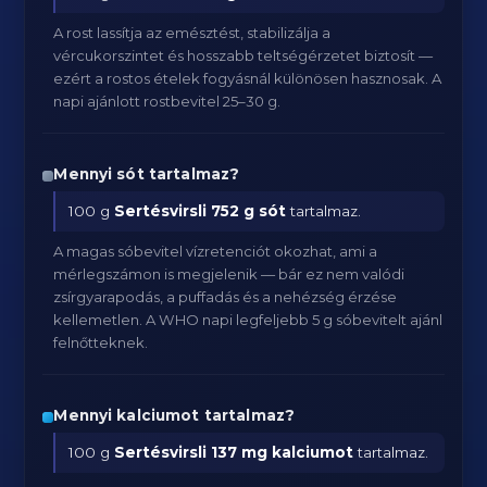
A rost lassítja az emésztést, stabilizálja a
vércukorszintet és hosszabb teltségérzetet biztosít —
ezért a rostos ételek fogyásnál különösen hasznosak. A
napi ajánlott rostbevitel 25–30 g.
Mennyi sót tartalmaz?
100 g
Sertésvirsli
752 g sót
tartalmaz.
A magas sóbevitel vízretenciót okozhat, ami a
mérlegszámon is megjelenik — bár ez nem valódi
zsírgyarapodás, a puffadás és a nehézség érzése
kellemetlen. A WHO napi legfeljebb 5 g sóbevitelt ajánl
felnőtteknek.
Mennyi kalciumot tartalmaz?
100 g
Sertésvirsli
137 mg kalciumot
tartalmaz.