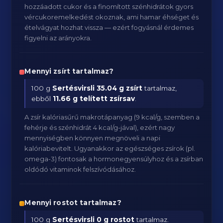
hozzáadott cukor és a finomított szénhidrátok gyors
vércukoremelkedést okoznak, ami hamar éhséget és
ételvágyat hozhat vissza — ezért fogyásnál érdemes
figyelni az arányokra.
Mennyi zsírt tartalmaz?
100 g
Sertésvirsli
35.04 g zsírt
tartalmaz,
ebből
11.66 g telített zsírsav
.
A zsír kalóriasűrű makrotápanyag (9 kcal/g, szemben a
fehérje és szénhidrát 4 kcal/g-jával), ezért nagy
mennyiségben könnyen megnöveli a napi
kalóriabevitelt. Ugyanakkor az egészséges zsírok (pl.
omega-3) fontosak a hormonegyensúlyhoz és a zsírban
oldódó vitaminok felszívódásához.
Mennyi rostot tartalmaz?
100 g
Sertésvirsli
0 g rostot
tartalmaz.