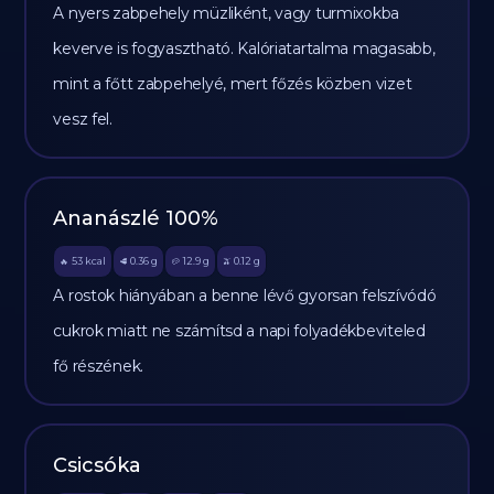
A nyers zabpehely müzliként, vagy turmixokba
keverve is fogyasztható. Kalóriatartalma magasabb,
mint a főtt zabpehelyé, mert főzés közben vizet
vesz fel.
Ananászlé 100%
53
kcal
0.36
g
12.9
g
0.12
g
🔥
🥩
🥔
🫒
A rostok hiányában a benne lévő gyorsan felszívódó
cukrok miatt ne számítsd a napi folyadékbeviteled
fő részének.
Csicsóka