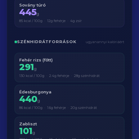
Sovány túró
445
g
85 kcal / 100g · 12g fehérje · 4g zsír
SZÉNHIDRÁTFORRÁSOK
ugyanannyi kalóriáért
Fehér rizs (főtt)
291
g
130 kcal / 100g · 2.4g fehérje · 28g szénhidrát
Édesburgonya
440
g
86 kcal / 100g · 1.6g fehérje · 20g szénhidrát
Zabliszt
101
g