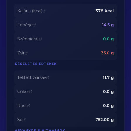
Kalória (kcal)
378
kcal
Fehérje
14.5
g
Szénhidrát
0.0
g
Zsír
35.0
g
RÉSZLETES ÉRTÉKEK
Telített zsírsav
11.7
g
Cukor
0.0
g
Rost
0.0
g
Só
752.00
g
ÁSVÁNYOK & VITAMINOK