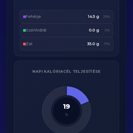
Fehérje
14.5 g
29%
Szénhidrát
0.0 g
0%
Zsír
35.0 g
71%
NAPI KALÓRIACÉL TELJESÍTÉSE
19
%