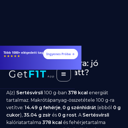
Több 1000+ elégedett tag
Ingyenes Próba →
★★★★★
Sertésvirsli fogyásra: jó
választás diéta alatt?
GetFIT App
Írta -
March 19, 2026
A(z)
Sertésvirsli
100 g-ban
378 kcal
energiát
tartalmaz. Makrótápanyag-összetétele 100 g-ra
vetítve:
14.49 g fehérje
,
0 g szénhidrát
(ebből
0 g
cukor
),
35.04 g zsír
és
0 g rost
. A
Sertésvirsli
kalóriatartalma
378 kcal
és fehérjetartalma