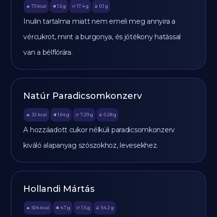
73
kcal
1.5
g
17.4
g
0.1
g
🔥
🥩
🥔
🫒
Inulin tartalma miatt nem emeli meg annyira a
vércukrot, mint a burgonya, és jótékony hatással
van a bélflórára.
Natúr Paradicsomkonzerv
32
kcal
1.64
g
7.29
g
0.28
g
🔥
🥩
🥔
🫒
A hozzáadott cukor nélküli paradicsomkonzerv
kiváló alapanyag szószokhoz, levesekhez.
Hollandi Mártás
504
kcal
4.7
g
1.5
g
54.2
g
🔥
🥩
🥔
🫒