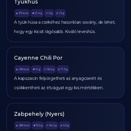
Tyúkhús
119
kcal
21.4
g
0
g
3.1
g
🔥
🥩
🥔
🫒
A tyúk húsa a csirkéhez hasonlóan sovány, de lehet,
hogy egy kicsit rágósabb. Kiváló leveshús.
Cayenne Chili Por
318
kcal
12
g
56.6
g
17.3
g
🔥
🥩
🥔
🫒
A kapszaicin felpörgetheti az anyagcserét és
csökkentheti az étvágyat egy kis mértékben.
Zabpehely (Nyers)
389
kcal
16.9
g
66.3
g
6.9
g
🔥
🥩
🥔
🫒