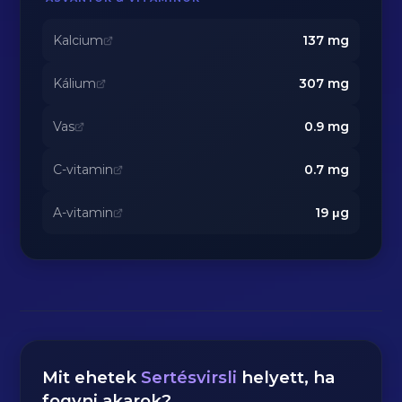
Kalcium
137
mg
Kálium
307
mg
Vas
0.9
mg
C-vitamin
0.7
mg
A-vitamin
19
μg
Mit ehetek
Sertésvirsli
helyett, ha
fogyni akarok?