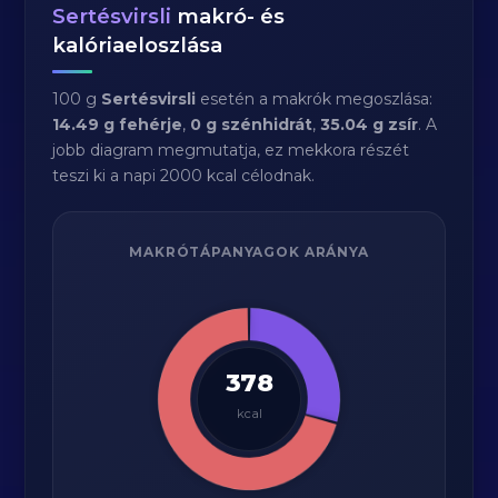
Sertésvirsli
makró- és
kalóriaeloszlása
100 g
Sertésvirsli
esetén a makrók megoszlása:
14.49 g fehérje
,
0 g szénhidrát
,
35.04 g zsír
. A
jobb diagram megmutatja, ez mekkora részét
teszi ki a napi 2000 kcal célodnak.
MAKRÓTÁPANYAGOK ARÁNYA
378
kcal