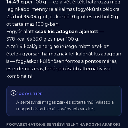
14.49 g
per 100 g — ez a két érték határozza meg
leginkább, mennyire alkalmas fogyókúrás célokra.
Zsírból
35.04 g
-ot, cukorból
0 g
-ot és rostból
0 g
-
ot tartalmaz 100 g-ban.
Fogyás alatt
csak kis adagban ajánlott
—
378 kcal és 35.0 g zsír per 100 g.
A zsír 9 kcal/g energiasűrűsége miatt ezek az
ételek gyorsan halmoznak fel kalóriát kis adagban
is — fogyáskor különösen fontos a pontos mérés,
és érdemes más, fehérjedúsabb alternatívával
kombinálni.
FOGYÁS TIPP
A sertésvirsli magas zsír- és sótartalmú. Válaszd a
magas hústartalmú, soványabb virsliket.
FOGYASZTHATOK-E SERTÉSVIRSLI-T HA FOGYNI AKAROK?