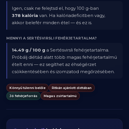
Igen, csak ne felejtsd el, hogy 100 g-ban
378 kalória
van. Ha kalóriadeficitben vagy,
akkor belefér minden étel — és ez is.
MENNYI A SERTÉSVIRSLI FEHÉRJETARTALMA?
14.49 g / 100 g
a Sertésvirsli fehérjetartalma.
Próbálj diétád alatt több magas fehérjetartalmú
ételt enni — ez segíthet az éhségérzet
csökkentésében és izomzatod megőrzésében.
Könnyű túlenni belőle
Ritkán ajánlott diétában
Jó fehérjeforrás
Magas zsírtartalmú