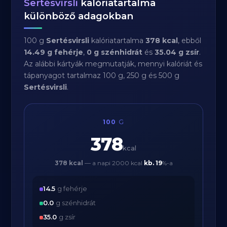
Sertésvirsli
kalóriatartalma
különböző adagokban
100 g
Sertésvirsli
kalóriatartalma
378 kcal
, ebből
14.49 g fehérje
,
0 g szénhidrát
és
35.04 g zsír
.
Az alábbi kártyák megmutatják, mennyi kalóriát és
tápanyagot tartalmaz 100 g, 250 g és 500 g
Sertésvirsli
.
100
G
378
kcal
378 kcal
— a napi 2000 kcal
kb.
19
%-a
14.5
g fehérje
0.0
g szénhidrát
35.0
g zsír