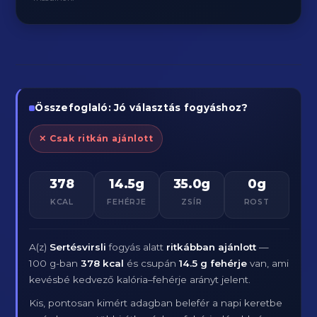
Összefoglaló: Jó választás fogyáshoz?
✕ Csak ritkán ajánlott
378
14.5g
35.0g
0g
KCAL
FEHÉRJE
ZSÍR
ROST
A(z)
Sertésvirsli
fogyás alatt
ritkábban ajánlott
—
100 g-ban
378 kcal
és csupán
14.5 g fehérje
van, ami
kevésbé kedvező kalória–fehérje arányt jelent.
Kis, pontosan kimért adagban belefér a napi keretbe