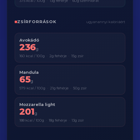
375 kcal / 100g · 13g fehérje · 60g szénhidrát
ZSÍRFORRÁSOK
ugyanannyi kalóriáért
Avokádó
236
g
160 kcal / 100g · 2g fehérje · 15g zsír
Mandula
65
g
579 kcal / 100g · 21g fehérje · 50g zsír
Mozzarella light
201
g
188 kcal / 100g · 18g fehérje · 13g zsír