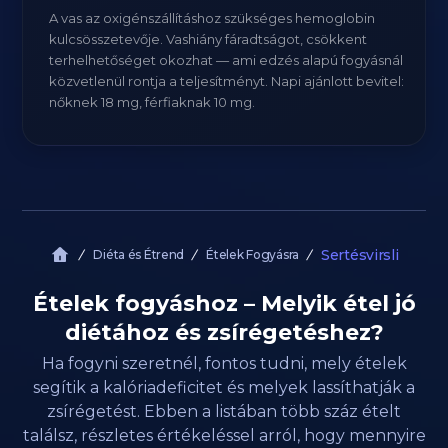
A vas az oxigénszállításhoz szükséges hemoglobin
kulcsösszetevője. Vashiány fáradtságot, csökkent
terhelhetőséget okozhat — ami edzés alapú fogyásnál
közvetlenül rontja a teljesítményt. Napi ajánlott bevitel:
nőknek 18 mg, férfiaknak 10 mg.
Sertésvirsli
Diéta és Étrend
Ételek Fogyásra
Ételek fogyáshoz – Melyik étel jó
diétához és zsírégetéshez?
Ha fogyni szeretnél, fontos tudni, mely ételek
segítik a kalóriadeficitet és melyek lassíthatják a
zsírégetést. Ebben a listában több száz ételt
találsz, részletes értékeléssel arról, hogy mennyire