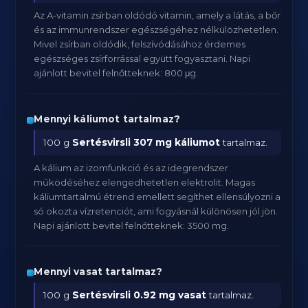
Az A-vitamin zsírban oldódó vitamin, amely a látás, a bőr
és az immunrendszer egészségéhez nélkülözhetetlen.
Mivel zsírban oldódik, felszívódásához érdemes
egészséges zsírforrással együtt fogyasztani. Napi
ajánlott bevitel felnőtteknek: 800 μg.
Mennyi káliumot tartalmaz?
100 g
Sertésvirsli
307 mg káliumot
tartalmaz.
A kálium az izomfunkció és az idegrendszer
működéséhez elengedhetetlen elektrolit. Magas
káliumtartalmú étrend emellett segíthet ellensúlyozni a
só okozta vízretenciót, ami fogyásnál különösen jól jön.
Napi ajánlott bevitel felnőtteknek: 3500 mg.
Mennyi vasat tartalmaz?
100 g
Sertésvirsli
0.92 mg vasat
tartalmaz.