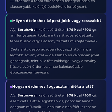
— érdemes a többi étkezésben fehérjedúsabb és
alacsonyabb kalóriájú ételekkel ellensúlyozni.
Milyen ételekhez képest jobb vagy rosszabb?
A(z)
Sertésvirsli
kalóriasűrű étel (
378 kcal / 100 g
),
ami lényegesen több, mint az átlagos zöldségek,
fehér húsok vagy alacsony zsírtartalmú tejtermékek.
Diéta alatt kisebb adagban fogyasztható, mint a
legtöbb sovány étel — de zsírban és kalóriában jóval
gazdagabb, mint pl. a főtt zöldségek vagy a sovány
húsok, ezért érdemes a nap kalóriadúsabb
étkezéseiben tervezni.
Hogyan érdemes fogyasztani diéta alatt?
A(z)
Sertésvirsli
kalóriasűrű étel (
378 kcal / 100 g
),
ezért diéta alatt a legjobban kis, pontosan kimért
adagban működik — ideálisan a nap főétkezésébe