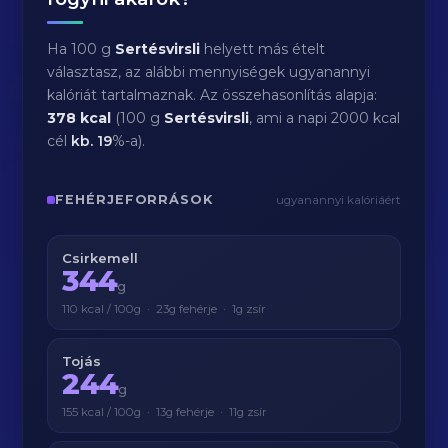
Ha 100 g
Sertésvirsli
helyett más ételt
választasz, az alábbi mennyiségek ugyanannyi
kalóriát tartalmaznak. Az összehasonlítás alapja:
378 kcal
(100 g
Sertésvirsli
, ami a napi 2000 kcal
cél
kb.
19
%-a).
FEHÉRJEFORRÁSOK
ugyanannyi kalóriáért
Csirkemell
344
g
110 kcal / 100g · 23g fehérje · 1g zsír
Tojás
244
g
155 kcal / 100g · 13g fehérje · 11g zsír