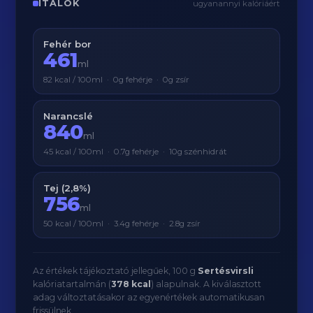
ITALOK
ugyanannyi kalóriáért
Fehér bor
461
ml
82 kcal / 100ml · 0g fehérje · 0g zsír
Narancslé
840
ml
45 kcal / 100ml · 0.7g fehérje · 10g szénhidrát
Tej (2,8%)
756
ml
50 kcal / 100ml · 3.4g fehérje · 2.8g zsír
Az értékek tájékoztató jellegűek, 100 g
Sertésvirsli
kalóriatartalmán (
378 kcal
) alapulnak. A kiválasztott
adag változtatásakor az egyenértékek automatikusan
frissülnek.