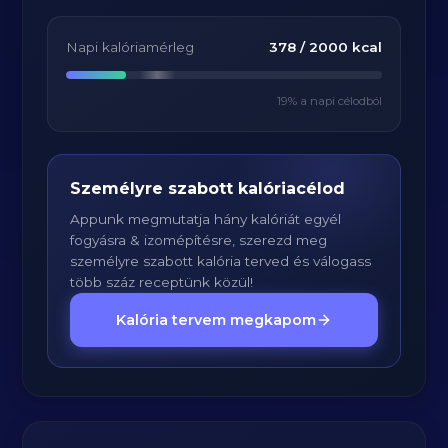
Napi kalóriamérleg
378
/
2000
kcal
19
% a napi célodból
Személyre szabott kalóriacélod
Appunk megmutatja hány kalóriát egyél
fogyásra & izomépítésre, szerezd meg
személyre szabott kalória terved és válogass
több száz receptünk közül!
Kalória tervem megkapom