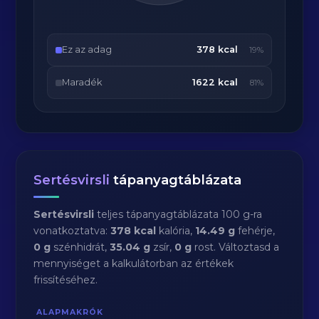
Ez az adag
378 kcal
19%
Maradék
1622 kcal
81%
Sertésvirsli
tápanyagtáblázata
Sertésvirsli
teljes tápanyagtáblázata 100 g-ra
vonatkoztatva:
378 kcal
kalória,
14.49 g
fehérje,
0 g
szénhidrát,
35.04 g
zsír,
0 g
rost. Változtasd a
mennyiséget a kalkulátorban az értékek
frissítéséhez.
ALAPMAKRÓK