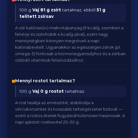
100 g
Vaj
81 g zsírt
tartalmaz, ebből
51 g
telített zsírsav
.
A zsír kalóriasűrű makrotápanyag (9 kcal/g, szemben a
fehérje és szénhidrát 4 kcal/g-jával), ezért nagy
mennyiségben könnyen megnöveli a napi
kalóriabevitelt. Ugyanakkor az egészséges zsírok (pl.
omega-3) fontosak a hormonegyensúlyhoz és a zsírban
oldódó vitaminok felszívódásához.
Mennyi rostot tartalmaz?
100 g
Vaj
0 g rostot
tartalmaz.
A rost lassítja az emésztést, stabilizálja a
vércukorszintet és hosszabb teltségérzetet biztosít —
ezért a rostos ételek fogyásnál különösen hasznosak. A
napi ajánlott rostbevitel 25–30 g.