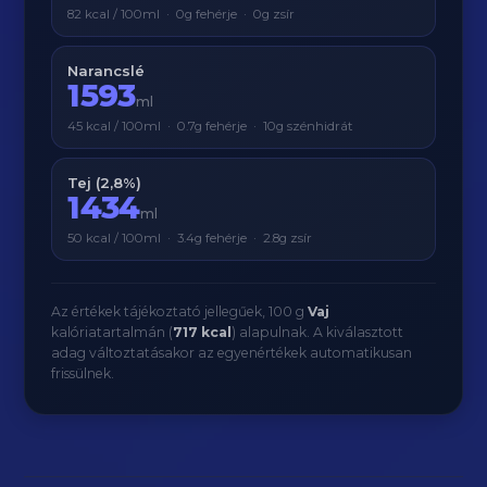
82 kcal / 100ml · 0g fehérje · 0g zsír
Narancslé
1593
ml
45 kcal / 100ml · 0.7g fehérje · 10g szénhidrát
Tej (2,8%)
1434
ml
50 kcal / 100ml · 3.4g fehérje · 2.8g zsír
Az értékek tájékoztató jellegűek, 100 g
Vaj
kalóriatartalmán (
717 kcal
) alapulnak. A kiválasztott
adag változtatásakor az egyenértékek automatikusan
frissülnek.