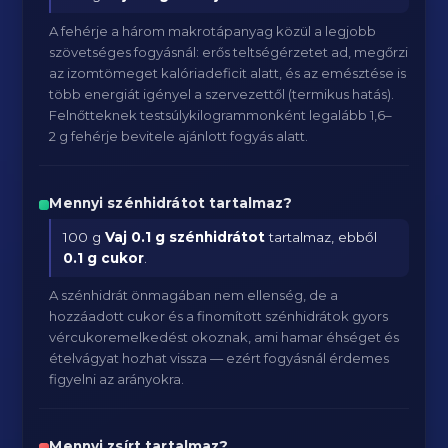
A fehérje a három makrotápanyag közül a legjobb
szövetséges fogyásnál: erős teltségérzetet ad, megőrzi
az izomtömeget kalóriadeficit alatt, és az emésztése is
több energiát igényel a szervezettől (termikus hatás).
Felnőtteknek testsúlykilogrammonként legalább 1,6–
2 g fehérje bevitele ajánlott fogyás alatt.
Mennyi szénhidrátot tartalmaz?
100 g
Vaj
0.1 g szénhidrátot
tartalmaz, ebből
0.1 g cukor
.
A szénhidrát önmagában nem ellenség, de a
hozzáadott cukor és a finomított szénhidrátok gyors
vércukoremelkedést okoznak, ami hamar éhséget és
ételvágyat hozhat vissza — ezért fogyásnál érdemes
figyelni az arányokra.
Mennyi zsírt tartalmaz?