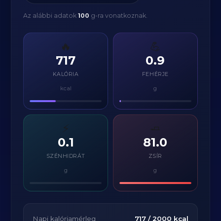
Az alábbi adatok
100
g-ra vonatkoznak.
🔥
💪
717
0.9
KALÓRIA
FEHÉRJE
kcal
g
⚡
🧈
0.1
81.0
SZÉNHIDRÁT
ZSÍR
g
g
Napi kalóriamérleg
717
/
2000
kcal