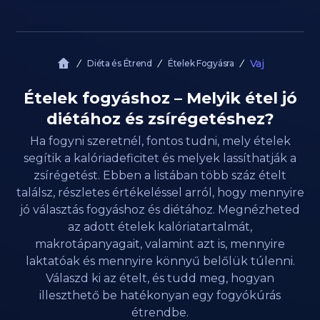
Vaj
Diéta és Étrend
Ételek Fogyásra
Ételek fogyáshoz – Melyik étel jó
diétához és zsírégetéshez?
Ha fogyni szeretnél, fontos tudni, mely ételek
segítik a kalóriadeficitet és melyek lassíthatják a
zsírégetést. Ebben a listában több száz ételt
találsz, részletes értékeléssel arról, hogy mennyire
jó választás fogyáshoz és diétához. Megnézheted
az adott ételek kalóriatartalmát,
makrotápanyagait, valamint azt is, mennyire
laktatóak és mennyire könnyű belőlük túlenni.
Válaszd ki az ételt, és tudd meg, hogyan
illeszthető be hatékonyan egy fogyókúrás
étrendbe.