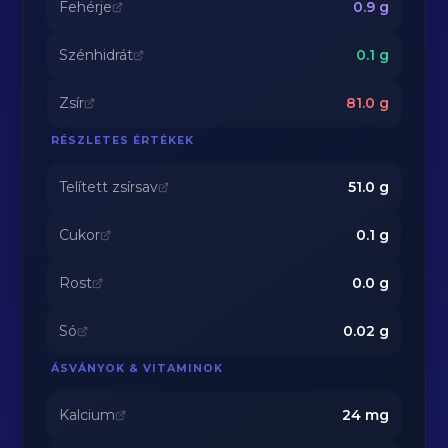
Fehérje
0.9
g
Szénhidrát
0.1
g
Zsír
81.0
g
RÉSZLETES ÉRTÉKEK
Telített zsírsav
51.0
g
Cukor
0.1
g
Rost
0.0
g
Só
0.02
g
ÁSVÁNYOK & VITAMINOK
Kalcium
24
mg