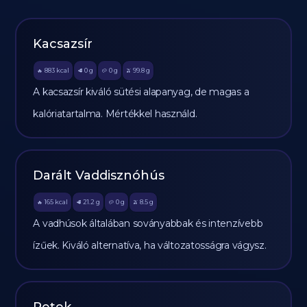
Kacsazsír
883
kcal
0
g
0
g
99.8
g
🔥
🥩
🥔
🫒
A kacsazsír kiváló sütési alapanyag, de magas a
kalóriatartalma. Mértékkel használd.
Darált Vaddisznóhús
165
kcal
21.2
g
0
g
8.5
g
🔥
🥩
🥔
🫒
A vadhúsok általában soványabbak és intenzívebb
ízűek. Kiváló alternatíva, ha változatosságra vágysz.