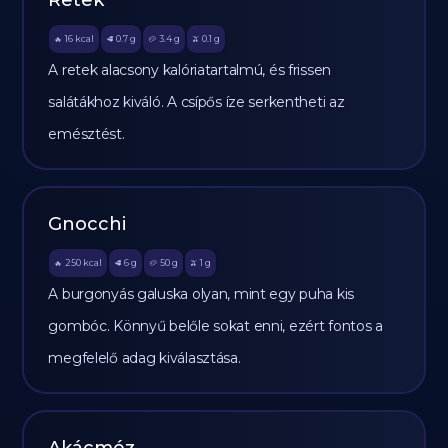
Retek
16
kcal
0.7
g
3.4
g
0.1
g
🔥
🥩
🥔
🫒
A retek alacsony kalóriatartalmú, és frissen
salátákhoz kiváló. A csípős íze serkentheti az
emésztést.
Gnocchi
250
kcal
6
g
50
g
1
g
🔥
🥩
🥔
🫒
A burgonyás galuska olyan, mint egy puha kis
gombóc. Könnyű belőle sokat enni, ezért fontos a
megfelelő adag kiválasztása.