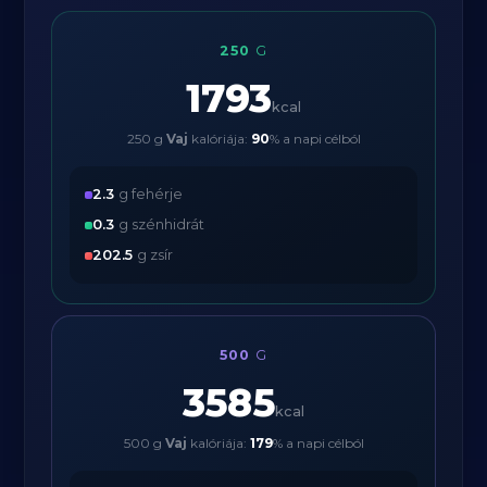
250
G
1793
kcal
250 g
Vaj
kalóriája:
90
% a napi célból
2.3
g fehérje
0.3
g szénhidrát
202.5
g zsír
500
G
3585
kcal
500 g
Vaj
kalóriája:
179
% a napi célból