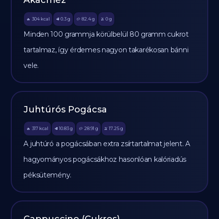
Akácméz
304
kcal
0.3
g
82.4
g
0
g
🔥
🥩
🥔
🫒
Minden 100 grammja körülbelül 80 gramm cukrot
tartalmaz, így érdemes nagyon takarékosan bánni
vele.
Juhtúrós Pogácsa
317
kcal
10.83
g
28.91
g
17.25
g
🔥
🥩
🥔
🫒
A juhtúró a pogácsában extra zsírtartalmat jelent. A
hagyományos pogácsákhoz hasonlóan kalóriadús
péksütemény.