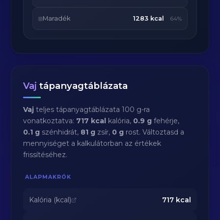
Maradék
1283 kcal
64%
Vaj
tápanyagtáblázata
Vaj
teljes tápanyagtáblázata 100 g-ra
vonatkoztatva:
717 kcal
kalória,
0.9 g
fehérje,
0.1 g
szénhidrát,
81 g
zsír,
0 g
rost. Változtasd a
mennyiséget a kalkulátorban az értékek
frissítéséhez.
ALAPMAKRÓK
Kalória (kcal)
717
kcal