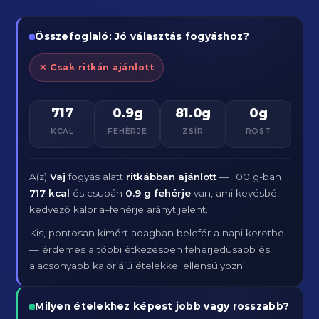
Összefoglaló: Jó választás fogyáshoz?
✕ Csak ritkán ajánlott
717
0.9g
81.0g
0g
KCAL
FEHÉRJE
ZSÍR
ROST
A(z)
Vaj
fogyás alatt
ritkábban ajánlott
— 100 g-ban
717 kcal
és csupán
0.9 g fehérje
van, ami kevésbé
kedvező kalória–fehérje arányt jelent.
Kis, pontosan kimért adagban belefér a napi keretbe
— érdemes a többi étkezésben fehérjedúsabb és
alacsonyabb kalóriájú ételekkel ellensúlyozni.
Milyen ételekhez képest jobb vagy rosszabb?