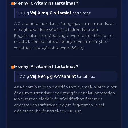
Mennyi C-vitamint tartalmaz?
100 g
Vaj
0 mg C-vitamint
tartalmaz.
A C-vitamin antioxidáns, támogatja az immunrendszert
és segíti a vas felszívódását a bélrendszerben.
Fogyásnál a mikrotápanyag-bevitel fenntartása fontos,
mivel a kalóriakorlátozás könnyen vitaminhiányhoz
vezethet. Napi ajánlott bevitel: 80 mg.
Mennyi A-vitamint tartalmaz?
100 g
Vaj
684 μg A-vitamint
tartalmaz.
Az A-vitamin zsírban oldódó vitamin, amely a látás, a bőr
és az immunrendszer egészségéhez nélkülözhetetlen.
Mivel zsírban oldódik, felszívódásához érdemes
egészséges zsírforrással együtt fogyasztani. Napi
ajánlott bevitel felnőtteknek: 800 μg.