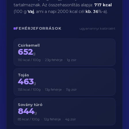
tartalmaznak. Az összehasonlítás alapja:
717 kcal
(100 g
Vaj
, ami a napi 2000 kcal cél
kb.
36
%-a).
FEHÉRJEFORRÁSOK
ugyanannyi kalóriáért
Csirkemell
652
g
110 kcal / 100g · 23g fehérje · 1g zsír
Tojás
463
g
155 kcal / 100g · 13g fehérje · 11g zsír
Sovány túró
844
g
85 kcal / 100g · 12g fehérje · 4g zsír