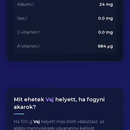
Kálium
24
mg
Vas
0.0
mg
C-vitamin
0.0
mg
A-vitamin
684
μg
Mit ehetek
Vaj
helyett, ha fogyni
akarok?
Ha 100 g
Vaj
helyett más ételt választasz, az
alábbi mennyiségek ugyanannyi kalóriát