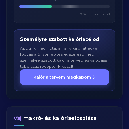
36
% a napi célodból
Személyre szabott kalóriacélod
Appunk megmutatja hány kalóriát egyél
fogyásra & izomépítésre, szerezd meg
személyre szabott kalória terved és válogass
több száz receptünk közül!
Kalória tervem megkapom
Vaj
makró- és kalóriaeloszlása