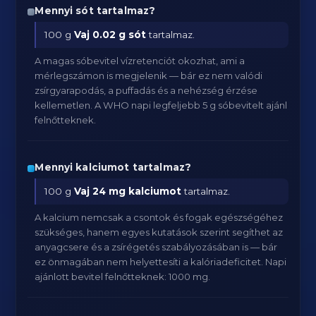
Mennyi sót tartalmaz?
100 g
Vaj
0.02 g sót
tartalmaz.
A magas sóbevitel vízretenciót okozhat, ami a
mérlegszámon is megjelenik — bár ez nem valódi
zsírgyarapodás, a puffadás és a nehézség érzése
kellemetlen. A WHO napi legfeljebb 5 g sóbevitelt ajánl
felnőtteknek.
Mennyi kalciumot tartalmaz?
100 g
Vaj
24 mg kalciumot
tartalmaz.
A kalcium nemcsak a csontok és fogak egészségéhez
szükséges, hanem egyes kutatások szerint segíthet az
anyagcsere és a zsírégetés szabályozásában is — bár
ez önmagában nem helyettesíti a kalóriadeficitet. Napi
ajánlott bevitel felnőtteknek: 1000 mg.