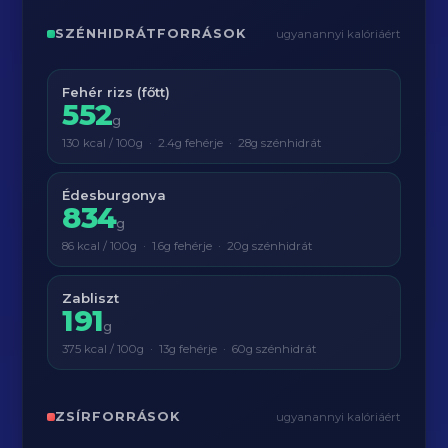
SZÉNHIDRÁTFORRÁSOK
ugyanannyi kalóriáért
Fehér rizs (főtt)
552
g
130 kcal / 100g · 2.4g fehérje · 28g szénhidrát
Édesburgonya
834
g
86 kcal / 100g · 1.6g fehérje · 20g szénhidrát
Zabliszt
191
g
375 kcal / 100g · 13g fehérje · 60g szénhidrát
ZSÍRFORRÁSOK
ugyanannyi kalóriáért