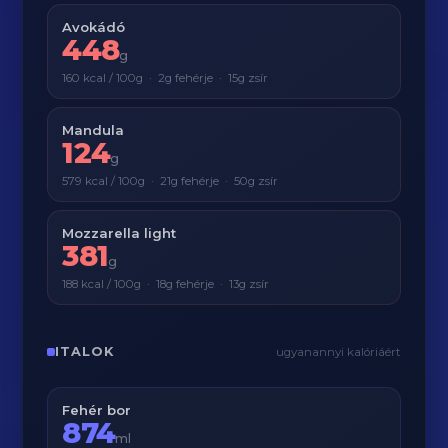
Avokádó
448
g
160 kcal / 100g · 2g fehérje · 15g zsír
Mandula
124
g
579 kcal / 100g · 21g fehérje · 50g zsír
Mozzarella light
381
g
188 kcal / 100g · 18g fehérje · 13g zsír
ITALOK
ugyanannyi kalóriáért
Fehér bor
874
ml