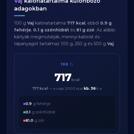
Vaj
kalóriatartalma különböző
adagokban
100 g
Vaj
kalóriatartalma
717 kcal
, ebből
0.9 g
fehérje
,
0.1 g szénhidrát
és
81 g zsír
. Az alábbi
kártyák megmutatják, mennyi kalóriát és
tápanyagot tartalmaz 100 g, 250 g és 500 g
Vaj
.
100
G
717
kcal
717 kcal
— a napi 2000 kcal
kb.
36
%-a
0.9
g fehérje
0.1
g szénhidrát
81.0
g zsír