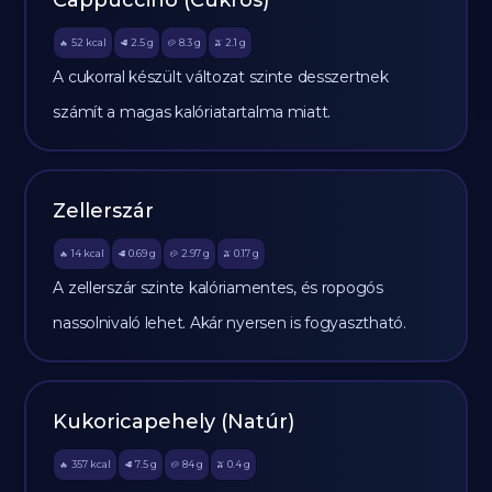
Cappuccino (Cukros)
52
kcal
2.5
g
8.3
g
2.1
g
🔥
🥩
🥔
🫒
A cukorral készült változat szinte desszertnek
számít a magas kalóriatartalma miatt.
Zellerszár
14
kcal
0.69
g
2.97
g
0.17
g
🔥
🥩
🥔
🫒
A zellerszár szinte kalóriamentes, és ropogós
nassolnivaló lehet. Akár nyersen is fogyasztható.
Kukoricapehely (Natúr)
357
kcal
7.5
g
84
g
0.4
g
🔥
🥩
🥔
🫒