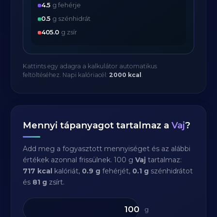
4.5
g fehérje
0.5
g szénhidrát
405.0
g zsír
Kattints egy adagra a kalkulátor automatikus
feltöltéséhez. Napi kalóriacél:
2000 kcal
.
Mennyi tápanyagot tartalmaz a
Vaj
?
Add meg a fogyasztott mennyiséget és az alábbi
értékek azonnal frissülnek. 100 g
Vaj
tartalmaz:
717 kcal
kalóriát,
0.9 g
fehérjét,
0.1 g
szénhidrátot
és
81 g
zsírt.
g