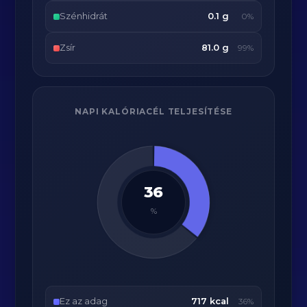
Szénhidrát
0.1 g
0%
Zsír
81.0 g
99%
NAPI KALÓRIACÉL TELJESÍTÉSE
36
%
Ez az adag
717 kcal
36%