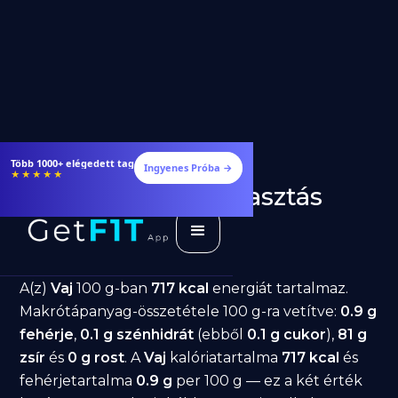
Több 1000+ elégedett tag
Ingyenes Próba →
★★★★★
Vaj fogyásra: jó választás
diéta alatt?
GetFIT App
Írta -
March 19, 2026
A(z)
Vaj
100 g-ban
717 kcal
energiát tartalmaz.
Makrótápanyag-összetétele 100 g-ra vetítve:
0.9 g
fehérje
,
0.1 g szénhidrát
(ebből
0.1 g cukor
),
81 g
zsír
és
0 g rost
. A
Vaj
kalóriatartalma
717 kcal
és
fehérjetartalma
0.9 g
per 100 g — ez a két érték