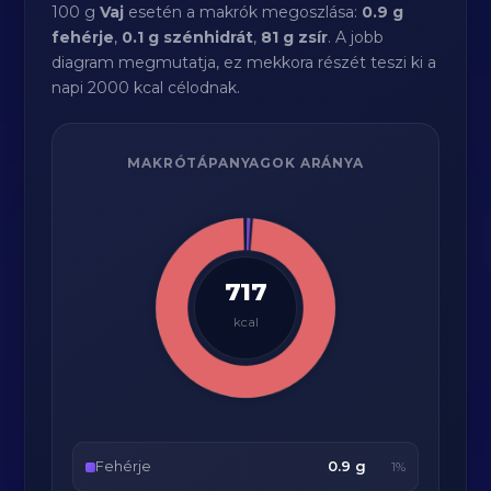
100 g
Vaj
esetén a makrók megoszlása:
0.9 g
fehérje
,
0.1 g szénhidrát
,
81 g zsír
. A jobb
diagram megmutatja, ez mekkora részét teszi ki a
napi 2000 kcal célodnak.
MAKRÓTÁPANYAGOK ARÁNYA
717
kcal
Fehérje
0.9 g
1%