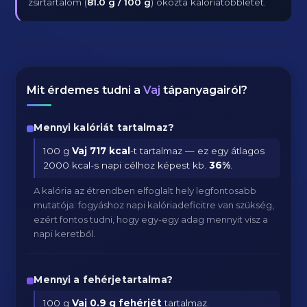
zsírtartalom (
81.0 g / 100 g
) okozta kalóriatöbbletet.
Mit érdemes tudni a
Vaj
tápanyagairól?
Mennyi kalóriát tartalmaz?
100 g
Vaj
717 kcal
-t tartalmaz — ez egy átlagos
2000 kcal-s napi célhoz képest kb.
36
%
.
A kalória az étrendben elfoglalt hely legfontosabb
mutatója: fogyáshoz napi kalóriadeficitre van szükség,
ezért fontos tudni, hogy egy-egy adag mennyit visz a
napi keretből.
Mennyi a fehérjetartalma?
100 g
Vaj
0.9 g fehérjét
tartalmaz.