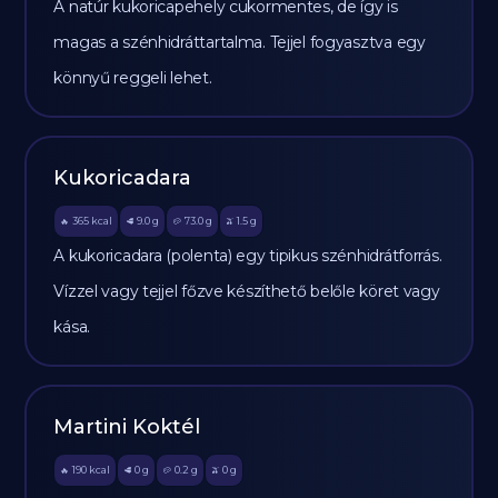
A natúr kukoricapehely cukormentes, de így is
magas a szénhidráttartalma. Tejjel fogyasztva egy
könnyű reggeli lehet.
Kukoricadara
365
kcal
9.0
g
73.0
g
1.5
g
🔥
🥩
🥔
🫒
A kukoricadara (polenta) egy tipikus szénhidrátforrás.
Vízzel vagy tejjel főzve készíthető belőle köret vagy
kása.
Martini Koktél
190
kcal
0
g
0.2
g
0
g
🔥
🥩
🥔
🫒