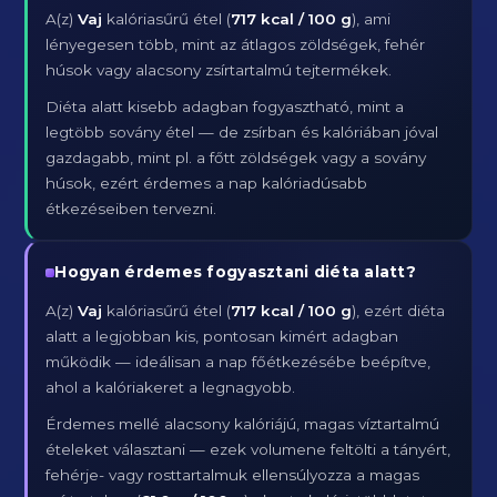
A(z)
Vaj
kalóriasűrű étel (
717 kcal / 100 g
), ami
lényegesen több, mint az átlagos zöldségek, fehér
húsok vagy alacsony zsírtartalmú tejtermékek.
Diéta alatt kisebb adagban fogyasztható, mint a
legtöbb sovány étel — de zsírban és kalóriában jóval
gazdagabb, mint pl. a főtt zöldségek vagy a sovány
húsok, ezért érdemes a nap kalóriadúsabb
étkezéseiben tervezni.
Hogyan érdemes fogyasztani diéta alatt?
A(z)
Vaj
kalóriasűrű étel (
717 kcal / 100 g
), ezért diéta
alatt a legjobban kis, pontosan kimért adagban
működik — ideálisan a nap főétkezésébe beépítve,
ahol a kalóriakeret a legnagyobb.
Érdemes mellé alacsony kalóriájú, magas víztartalmú
ételeket választani — ezek volumene feltölti a tányért,
fehérje- vagy rosttartalmuk ellensúlyozza a magas