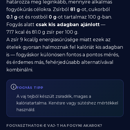
határozza meg leginkább, mennyire alkalmas
fogyókúrás célokra. Zsírból
81 g
-ot, cukorból
0.1 g
-ot és rostból
0 g
-ot tartalmaz 100 g-ban.
Fogyás alatt
csak kis adagban ajánlott
—
717 kcal és 81.0 g zsír per 100 g.
A zsír 9 kcal/g energiasűrűsége miatt ezek az
ételek gyorsan halmoznak fel kalóriát kis adagban
is — fogyáskor különösen fontos a pontos mérés,
és érdemes más, fehérjedúsabb alternatívával
kombinálni.
FOGYÁS TIPP
A vaj tejből készült zsiradék, magas a
kalóriatartalma. Kenésre vagy sütéshez mértékkel
használd.
FOGYASZTHATOK-E VAJ-T HA FOGYNI AKAROK?