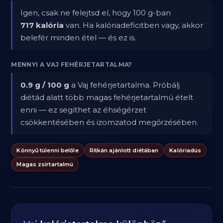
Igen, csak ne felejtsd el, hogy 100 g-ban
717 kalória
van. Ha kalóriadeficitben vagy, akkor
belefér minden étel — és ez is.
MENNYI A VAJ FEHÉRJETARTALMA?
0.9 g / 100 g
a Vaj fehérjetartalma. Próbálj
diétád alatt több magas fehérjetartalmú ételt
enni — ez segíthet az éhségérzet
csökkentésében és izomzatod megőrzésében.
Könnyű túlenni belőle
Ritkán ajánlott diétában
Kalóriadús
Magas zsírtartalmú