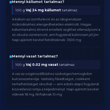
Mennyi káliumot tartalmaz?
100 g
Vaj
24 mg káliumot
tartalmaz.
A kálium az izomfunkció és az idegrendszer
működéséhez elengedhetetlen elektrolit. Magas
káliumtartalmú étrend emellett segíthet ellensúlyozni a
só okozta vízretenciót, ami fogyásnál különösen jól jön.
Napi ajánlott bevitel felnőtteknek: 3500 mg.
Mennyi vasat tartalmaz?
100 g
Vaj
0.02 mg vasat
tartalmaz.
A vas az oxigénszállításhoz szükséges hemoglobin
kulcsösszetevője. Vashiány fáradtságot, csökkent
terhelhetőséget okozhat — ami edzés alapú fogyásnál
közvetlenül rontja a teljesítményt. Napi ajánlott bevitel:
nőknek 18 mg, férfiaknak 10 mg.