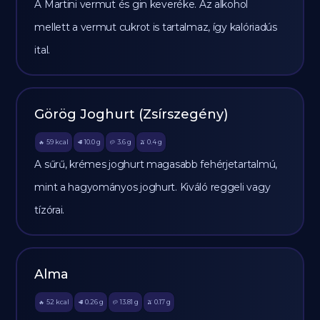
A Martini vermut és gin keveréke. Az alkohol
mellett a vermut cukrot is tartalmaz, így kalóriadús
ital.
Görög Joghurt (Zsírszegény)
59
kcal
10.0
g
3.6
g
0.4
g
🔥
🥩
🥔
🫒
A sűrű, krémes joghurt magasabb fehérjetartalmú,
mint a hagyományos joghurt. Kiváló reggeli vagy
tízórai.
Alma
52
kcal
0.26
g
13.81
g
0.17
g
🔥
🥩
🥔
🫒