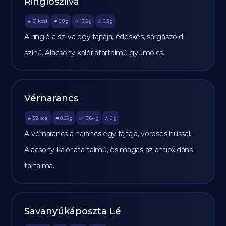
Ringlószilva
61
kcal
0.8
g
13.5
g
0.3
g
🔥
🥩
🥔
🫒
A ringló a szilva egy fajtája, édeskés, sárgászöld
színű. Alacsony kalóriatartalmú gyümölcs.
Vérnarancs
52
kcal
0.65
g
13.64
g
0
g
🔥
🥩
🥔
🫒
A vérnarancs a narancs egy fajtája, vöröses hússal.
Alacsony kalóriatartalmú, és magas az antioxidáns-
tartalma.
Savanyúkáposzta Lé