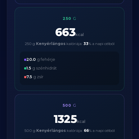
250
G
663
kcal
250 g
Kenyérlángos
kalóriája:
33
% a napi célból
20.0
g fehérje
1.5
g szénhidrát
7.5
g zsír
500
G
1325
kcal
500 g
Kenyérlángos
kalóriája:
66
% a napi célból