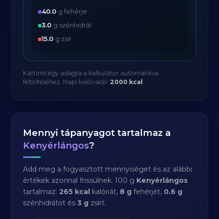
40.0
g fehérje
3.0
g szénhidrát
15.0
g zsír
Kattints egy adagra a kalkulátor automatikus
feltöltéséhez. Napi kalóriacél:
2000 kcal
.
Mennyi tápanyagot tartalmaz a
Kenyérlángos
?
Add meg a fogyasztott mennyiséget és az alábbi
értékek azonnal frissülnek. 100 g
Kenyérlángos
tartalmaz:
265 kcal
kalóriát,
8 g
fehérjét,
0.6 g
szénhidrátot és
3 g
zsírt.