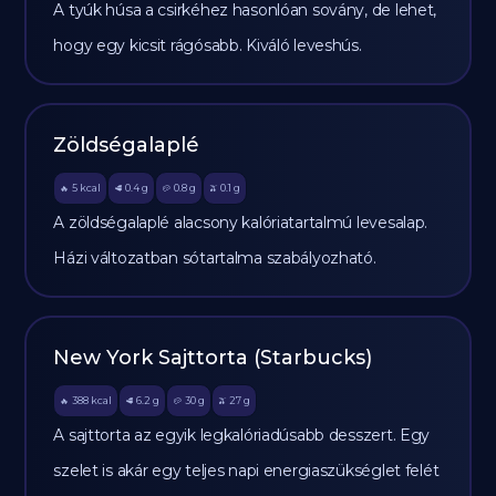
A tyúk húsa a csirkéhez hasonlóan sovány, de lehet,
hogy egy kicsit rágósabb. Kiváló leveshús.
Zöldségalaplé
5
kcal
0.4
g
0.8
g
0.1
g
🔥
🥩
🥔
🫒
A zöldségalaplé alacsony kalóriatartalmú levesalap.
Házi változatban sótartalma szabályozható.
New York Sajttorta (Starbucks)
388
kcal
6.2
g
30
g
27
g
🔥
🥩
🥔
🫒
A sajttorta az egyik legkalóriadúsabb desszert. Egy
szelet is akár egy teljes napi energiaszükséglet felét