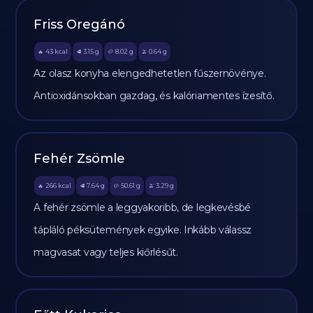
Friss Oregánó
43
kcal
3.15
g
8.02
g
0.64
g
🔥
🥩
🥔
🫒
Az olasz konyha elengedhetetlen fűszernövénye.
Antioxidánsokban gazdag, és kalóriamentes ízesítő.
Fehér Zsömle
266
kcal
7.64
g
50.61
g
3.29
g
🔥
🥩
🥔
🫒
A fehér zsömle a leggyakoribb, de legkevésbé
tápláló péksütemények egyike. Inkább válassz
magvasat vagy teljes kiőrlésűt.