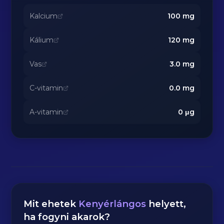
Kalcium
100
mg
Kálium
120
mg
Vas
3.0
mg
C-vitamin
0.0
mg
A-vitamin
0
μg
Mit ehetek
Kenyérlángos
helyett,
ha fogyni akarok?