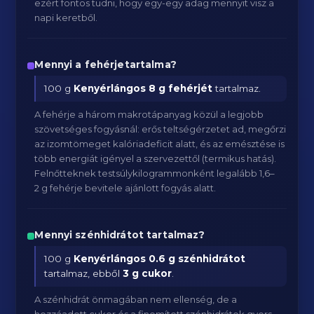
ezért fontos tudni, hogy egy-egy adag mennyit visz a
napi keretből.
Mennyi a fehérjetartalma?
100 g
Kenyérlángos
8 g fehérjét
tartalmaz.
A fehérje a három makrotápanyag közül a legjobb
szövetséges fogyásnál: erős teltségérzetet ad, megőrzi
az izomtömeget kalóriadeficit alatt, és az emésztése is
több energiát igényel a szervezettől (termikus hatás).
Felnőtteknek testsúlykilogrammonként legalább 1,6–
2 g fehérje bevitele ajánlott fogyás alatt.
Mennyi szénhidrátot tartalmaz?
100 g
Kenyérlángos
0.6 g szénhidrátot
tartalmaz, ebből
3 g cukor
.
A szénhidrát önmagában nem ellenség, de a