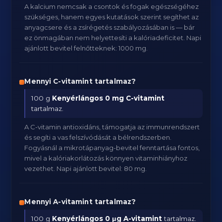
A kalcium nemcsak a csontok és fogak egészségéhez
szükséges, hanem egyes kutatások szerint segíthet az
anyagcsere és a zsírégetés szabályozásában is — bár
ez önmagában nem helyettesíti a kalóriadeficitet. Napi
ajánlott bevitel felnőtteknek: 1000 mg.
Mennyi C-vitamint tartalmaz?
100 g
Kenyérlángos
0 mg C-vitamint
tartalmaz.
A C-vitamin antioxidáns, támogatja az immunrendszert
és segíti a vas felszívódását a bélrendszerben.
Fogyásnál a mikrotápanyag-bevitel fenntartása fontos,
mivel a kalóriakorlátozás könnyen vitaminhiányhoz
vezethet. Napi ajánlott bevitel: 80 mg.
Mennyi A-vitamint tartalmaz?
100 g
Kenyérlángos
0 μg A-vitamint
tartalmaz.