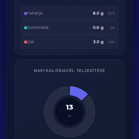
Fehérje
8.0 g
69%
Szénhidrát
0.6 g
5%
Zsír
3.0 g
26%
NAPI KALÓRIACÉL TELJESÍTÉSE
13
%