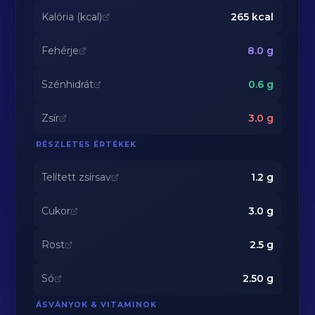
Kalória (kcal)
265
kcal
Fehérje
8.0
g
Szénhidrát
0.6
g
Zsír
3.0
g
RÉSZLETES ÉRTÉKEK
Telített zsírsav
1.2
g
Cukor
3.0
g
Rost
2.5
g
Só
2.50
g
ÁSVÁNYOK & VITAMINOK