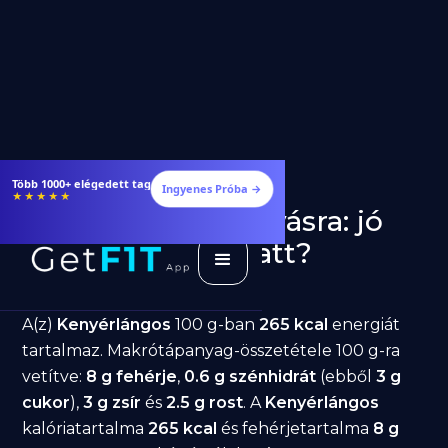
Több 1000+ elégedett tag
Ingyenes Próba →
★★★★★
Kenyérlángos fogyásra: jó
választás diéta alatt?
GetFIT App
Írta -
March 19, 2026
A(z)
Kenyérlángos
100 g-ban
265 kcal
energiát
tartalmaz. Makrótápanyag-összetétele 100 g-ra
vetítve:
8 g fehérje
,
0.6 g szénhidrát
(ebből
3 g
cukor
),
3 g zsír
és
2.5 g rost
. A
Kenyérlángos
kalóriatartalma
265 kcal
és fehérjetartalma
8 g