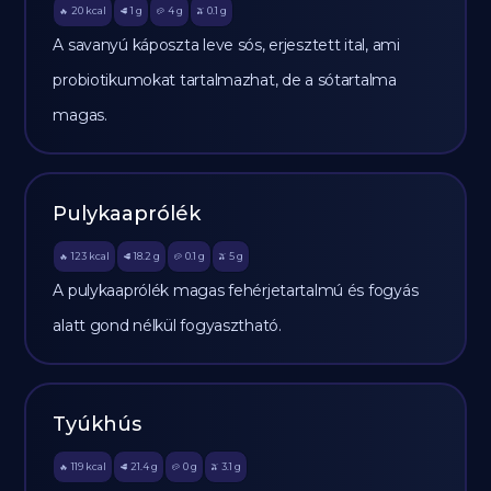
20
kcal
1
g
4
g
0.1
g
🔥
🥩
🥔
🫒
A savanyú káposzta leve sós, erjesztett ital, ami
probiotikumokat tartalmazhat, de a sótartalma
magas.
Pulykaaprólék
123
kcal
18.2
g
0.1
g
5
g
🔥
🥩
🥔
🫒
A pulykaaprólék magas fehérjetartalmú és fogyás
alatt gond nélkül fogyasztható.
Tyúkhús
119
kcal
21.4
g
0
g
3.1
g
🔥
🥩
🥔
🫒