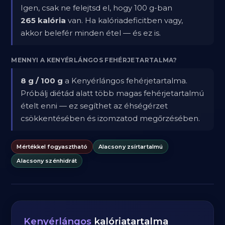
Igen, csak ne felejtsd el, hogy 100 g-ban
265 kalória
van. Ha kalóriadeficitben vagy,
akkor belefér minden étel — és ez is.
MENNYI A KENYÉRLÁNGOS FEHÉRJETARTALMA?
8 g / 100 g
a Kenyérlángos fehérjetartalma.
Próbálj diétád alatt több magas fehérjetartalmú
ételt enni — ez segíthet az éhségérzet
csökkentésében és izomzatod megőrzésében.
Mértékkel fogyasztható
Alacsony zsírtartalmú
Alacsony szénhidrát
Kenyérlángos
kalóriatartalma