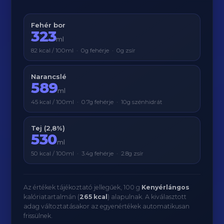
Fehér bor
323
ml
82 kcal / 100ml · 0g fehérje · 0g zsír
Narancslé
589
ml
45 kcal / 100ml · 0.7g fehérje · 10g szénhidrát
Tej (2,8%)
530
ml
50 kcal / 100ml · 3.4g fehérje · 2.8g zsír
Az értékek tájékoztató jellegűek, 100 g
Kenyérlángos
kalóriatartalmán (
265 kcal
) alapulnak. A kiválasztott
adag változtatásakor az egyenértékek automatikusan
frissülnek.