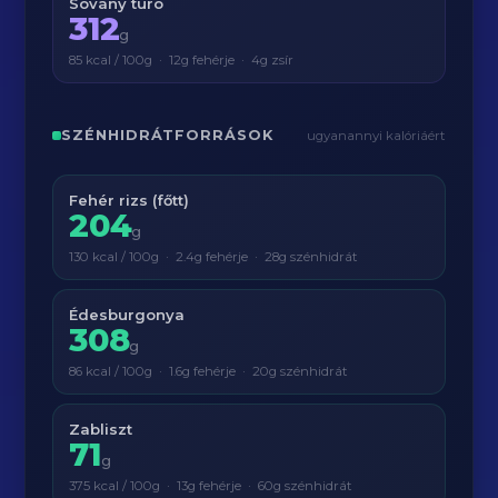
Sovány túró
312
g
85 kcal / 100g · 12g fehérje · 4g zsír
SZÉNHIDRÁTFORRÁSOK
ugyanannyi kalóriáért
Fehér rizs (főtt)
204
g
130 kcal / 100g · 2.4g fehérje · 28g szénhidrát
Édesburgonya
308
g
86 kcal / 100g · 1.6g fehérje · 20g szénhidrát
Zabliszt
71
g
375 kcal / 100g · 13g fehérje · 60g szénhidrát