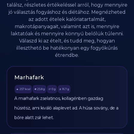
találsz, részletes értékeléssel arról, hogy mennyire
jó választás fogyáshoz és diétához. Megnézheted
az adott ételek kalóriatartalmát,
makrotápanyagait, valamint azt is, mennyire
laktatóak és mennyire könnyű belőlük túlenni.
Válaszd ki az ételt, és tudd meg, hogyan
illeszthető be hatékonyan egy fogyókúrás
étrendbe.
Marhafark
257
kcal
25.8
g
0
g
16.7
g
🔥
🥩
🥔
🫒
A marhafark zselatinos, kollagénben gazdag
húsrész, ami kiváló alaplevet ad. A húsa sovány, de a
bőre alatt zsír lehet.