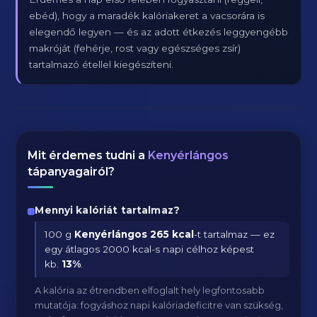
ebéd), hogy a maradék kalóriakeret a vacsorára is
elegendő legyen — és az adott étkezés leggyengébb
makróját (fehérje, rost vagy egészséges zsír)
tartalmazó étellel kiegészíteni.
Mit érdemes tudni a
Kenyérlángos
tápanyagairól?
Mennyi kalóriát tartalmaz?
100 g
Kenyérlángos
265 kcal
-t tartalmaz — ez
egy átlagos 2000 kcal-s napi célhoz képest
kb.
13
%
.
A kalória az étrendben elfoglalt hely legfontosabb
mutatója: fogyáshoz napi kalóriadeficitre van szükség,