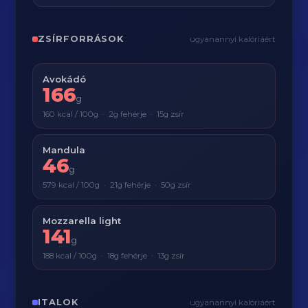
ZSÍRFORRÁSOK
ugyanannyi kalóriáért
Avokádó
166
g
160 kcal / 100g · 2g fehérje · 15g zsír
Mandula
46
g
579 kcal / 100g · 21g fehérje · 50g zsír
Mozzarella light
141
g
188 kcal / 100g · 18g fehérje · 13g zsír
ITALOK
ugyanannyi kalóriáért