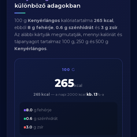
különböző adagokban
100 g
Kenyérlángos
kalóriatartalma
265 kcal
,
ebből
8 g fehérje
,
0.6 g szénhidrát
és
3 g zsír
.
Az alábbi kártyák megmutatják, mennyi kalóriát és
tápanyagot tartalmaz 100 g, 250 g és 500 g
Kenyérlángos
.
100
G
265
kcal
265 kcal
— a napi 2000 kcal
kb.
13
%-a
8.0
g fehérje
0.6
g szénhidrát
3.0
g zsír