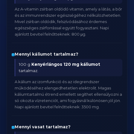
Az A-vitamin zsírban oldódó vitamin, amely a látás, a bőr
és az immunrendszer egészségéhez nélkülözhetetlen.
Mivel zsírban oldódik, felszívódásához érdemes
egészséges zsírforrással együtt fogyasztani. Napi
ajánlott bevitel felnőtteknek: 800 μg.
Mennyi káliumot tartalmaz?
100 g
Kenyérlángos
120 mg káliumot
tartalmaz.
A kálium az izomfunkció és az idegrendszer
működéséhez elengedhetetlen elektrolit. Magas
káliumtartalmú étrend emellett segíthet ellensúlyozni a
só okozta vízretenciót, ami fogyásnál különösen jól jön.
Napi ajánlott bevitel felnőtteknek: 3500 mg.
Mennyi vasat tartalmaz?