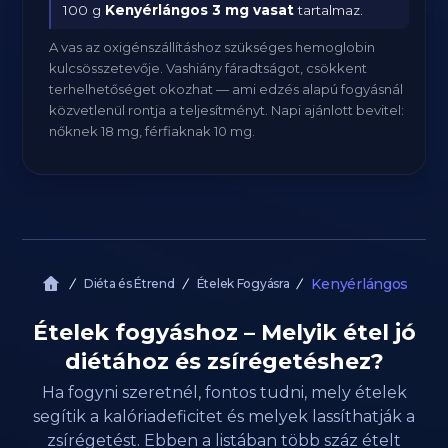
100 g
Kenyérlángos
3 mg vasat
tartalmaz.
A vas az oxigénszállításhoz szükséges hemoglobin
kulcsösszetevője. Vashiány fáradtságot, csökkent
terhelhetőséget okozhat — ami edzés alapú fogyásnál
közvetlenül rontja a teljesítményt. Napi ajánlott bevitel:
nőknek 18 mg, férfiaknak 10 mg.
Kenyérlángos
Diéta és Étrend
Ételek Fogyásra
Ételek fogyáshoz – Melyik étel jó
diétához és zsírégetéshez?
Ha fogyni szeretnél, fontos tudni, mely ételek
segítik a kalóriadeficitet és melyek lassíthatják a
zsírégetést. Ebben a listában több száz ételt