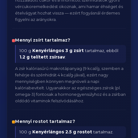
hozzáadott cukor és a finomított szénhidrátok gyors
vércukoremelkedést okoznak, ami hamar éhséget és
ételvágyat hozhat vissza — ezért fogyásnál érdemes
figyelni az arányokra.
Mennyi zsírt tartalmaz?
100 g
Kenyérlángos
3 g zsírt
tartalmaz, ebből
1.2 g telített zsírsav
.
A zsír kalóriasűrű makrotápanyag (9 kcal/g, szemben a
fehérje és szénhidrát 4 kcal/g-jával), ezért nagy
mennyiségben könnyen megnöveli a napi
kalóriabevitelt. Ugyanakkor az egészséges zsírok (pl.
omega-3) fontosak a hormonegyensúlyhoz és a zsírban
oldódó vitaminok felszívódásához.
Mennyi rostot tartalmaz?
100 g
Kenyérlángos
2.5 g rostot
tartalmaz.