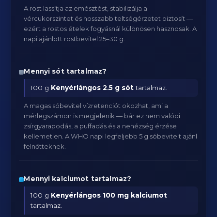
A rost lassítja az emésztést, stabilizálja a
vércukorszintet és hosszabb teltségérzetet biztosít —
ezért a rostos ételek fogyásnál különösen hasznosak. A
napi ajánlott rostbevitel 25–30 g.
Mennyi sót tartalmaz?
100 g
Kenyérlángos
2.5 g sót
tartalmaz.
A magas sóbevitel vízretenciót okozhat, ami a
mérlegszámon is megjelenik — bár ez nem valódi
zsírgyarapodás, a puffadás és a nehézség érzése
kellemetlen. A WHO napi legfeljebb 5 g sóbevitelt ajánl
felnőtteknek.
Mennyi kalciumot tartalmaz?
100 g
Kenyérlángos
100 mg kalciumot
tartalmaz.