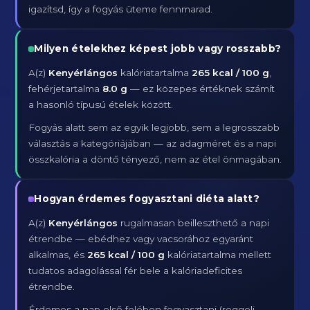
igazítsd, így a fogyás üteme fennmarad.
Milyen ételekhez képest jobb vagy rosszabb?
A(z)
Kenyérlángos
kalóriatartalma
265 kcal / 100 g
,
fehérjetartalma
8.0 g
— ez közepes értéknek számít
a hasonló típusú ételek között.
Fogyás alatt sem az egyik legjobb, sem a legrosszabb
választás a kategóriájában — az adagméret és a napi
összkalória a döntő tényező, nem az étel önmagában.
Hogyan érdemes fogyasztani diéta alatt?
A(z)
Kenyérlángos
rugalmasan beilleszthető a napi
étrendbe — ebédhez vagy vacsorához egyaránt
alkalmas, és
265 kcal / 100 g
kalóriatartalma mellett
tudatos adagolással fér bele a kalóriadeficites
étrendbe.
Érdemes a nap első felében fogyasztani (reggeli,