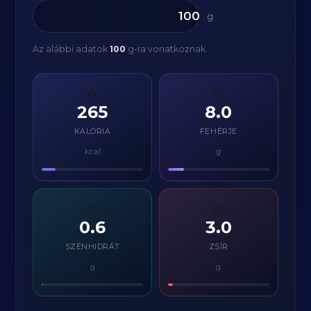
g
Az alábbi adatok
100
g-ra vonatkoznak.
🔥
💪
265
8.0
KALÓRIA
FEHÉRJE
kcal
g
⚡
🧈
0.6
3.0
SZÉNHIDRÁT
ZSÍR
g
g