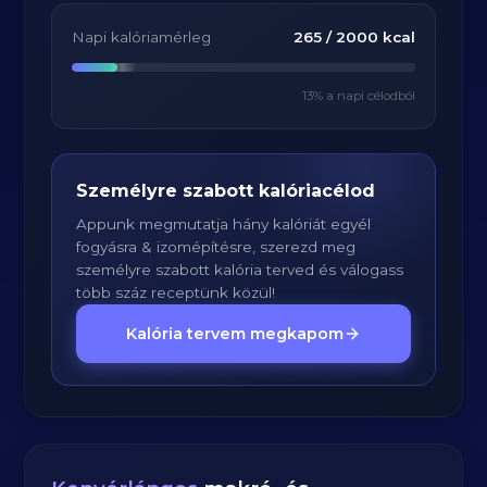
Napi kalóriamérleg
265
/
2000
kcal
13
% a napi célodból
Személyre szabott kalóriacélod
Appunk megmutatja hány kalóriát egyél
fogyásra & izomépítésre, szerezd meg
személyre szabott kalória terved és válogass
több száz receptünk közül!
Kalória tervem megkapom