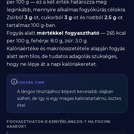
per 100 g — ez a két érték határozza meg
leginkább, mennyire alkalmas fogyókúrás célokra.
Zsírból
3 g
-ot, cukorból
3 g
-ot és rostból
2.5 g
-ot
tartalmaz 100 g-ban.
Fogyás alatt
mértékkel fogyasztható
— 265 kcal
per 100 g, fehérje: 8.0 g, zsír: 3.0 g.
Kalóriaértéke és makróösszetétele alapján fogyás
alatt sem tilos, de tudatos adagolás szükséges,
hogy ne lépje át a napi kalóriakeretet.
FOGYÁS TIPP
A lángos tésztájához képest kevesebb olajban
sülhet, de így is egy magas kalóriatartalmú, lisztes
étel.
FOGYASZTHATOK-E KENYÉRLÁNGOS-T HA FOGYNI
AKAROK?