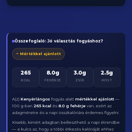
Összefoglaló: Jó választás fogyáshoz?
~ Mértékkel ajánlott
265
8.0g
3.0g
2.5g
KCAL
FEHÉRJE
ZSÍR
ROST
A(z)
Kenyérlángos
fogyás alatt
mértékkel ajánlott
—
100 g-ban
265 kcal
és
8.0 g fehérje
van, ezért az
adagméretre és a napi összkalóriára érdemes figyelni.
Kisebb, kimért adagban beilleszthető a napi étrendbe
— a kulcs az, hogy a többi étkezés kalóriáját ehhez