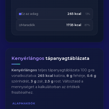
Ez az adag
265 kcal
13%
Maradék
1735 kcal
87%
Kenyérlángos
tápanyagtáblázata
Kenyérlángos
teljes tápanyagtáblázata 100 g-ra
vonatkoztatva:
265 kcal
kalória,
8 g
fehérje,
0.6 g
szénhidrát,
3 g
zsír,
2.5 g
rost. Változtasd a
mennyiséget a kalkulátorban az értékek
frissítéséhez.
ALAPMAKRÓK