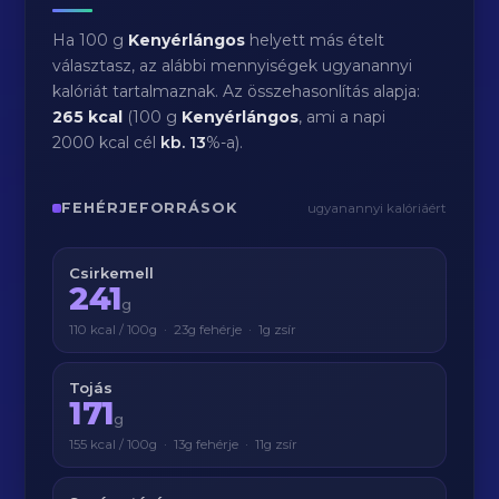
Ha 100 g
Kenyérlángos
helyett más ételt
választasz, az alábbi mennyiségek ugyanannyi
kalóriát tartalmaznak. Az összehasonlítás alapja:
265 kcal
(100 g
Kenyérlángos
, ami a napi
2000 kcal cél
kb.
13
%-a).
FEHÉRJEFORRÁSOK
ugyanannyi kalóriáért
Csirkemell
241
g
110 kcal / 100g · 23g fehérje · 1g zsír
Tojás
171
g
155 kcal / 100g · 13g fehérje · 11g zsír