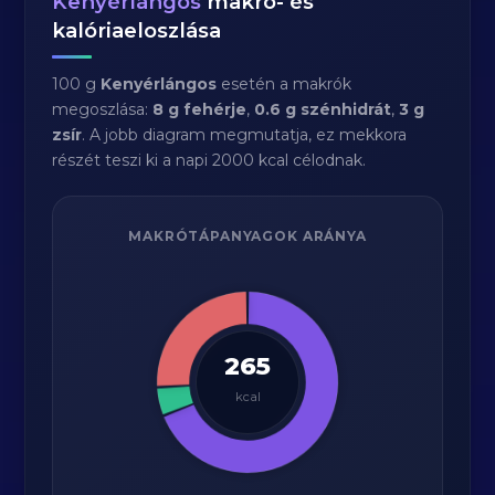
Kenyérlángos
makró- és
kalóriaeloszlása
100 g
Kenyérlángos
esetén a makrók
megoszlása:
8 g fehérje
,
0.6 g szénhidrát
,
3 g
zsír
. A jobb diagram megmutatja, ez mekkora
részét teszi ki a napi 2000 kcal célodnak.
MAKRÓTÁPANYAGOK ARÁNYA
265
kcal