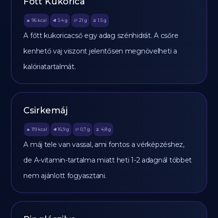
Főtt Kukorica
96
kcal
3.4
g
21
g
1.5
g
🔥
🥩
🥔
🫒
A főtt kukoricacső egy adag szénhidrát. A csőre
kenhető vaj viszont jelentősen megnövelheti a
kalóriatartalmát.
Csirkemáj
119
kcal
16,9
g
0,7
g
4,8
g
🔥
🥩
🥔
🫒
A máj tele van vassal, ami fontos a vérképzéshez,
de A-vitamin-tartalma miatt heti 1-2 adagnál többet
nem ajánlott fogyasztani.