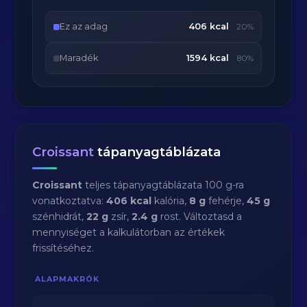
Ez az adag
406 kcal
20%
Maradék
1594 kcal
80%
Croissant
tápanyagtáblázata
Croissant
teljes tápanyagtáblázata 100 g-ra
vonatkoztatva:
406 kcal
kalória,
8 g
fehérje,
45 g
szénhidrát,
22 g
zsír,
2.4 g
rost. Változtasd a
mennyiséget a kalkulátorban az értékek
frissítéséhez.
ALAPMAKRÓK