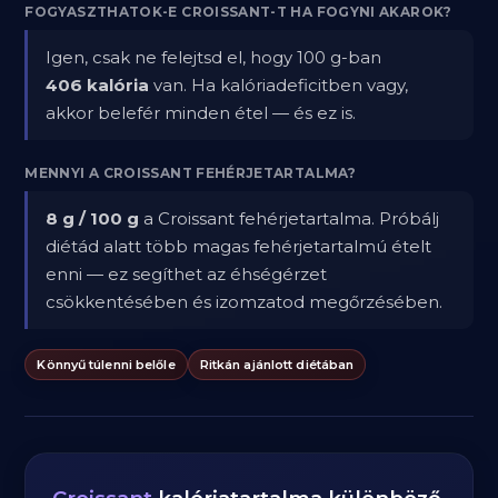
FOGYASZTHATOK-E CROISSANT-T HA FOGYNI AKAROK?
Igen, csak ne felejtsd el, hogy 100 g-ban
406 kalória
van. Ha kalóriadeficitben vagy,
akkor belefér minden étel — és ez is.
MENNYI A CROISSANT FEHÉRJETARTALMA?
8 g / 100 g
a Croissant fehérjetartalma. Próbálj
diétád alatt több magas fehérjetartalmú ételt
enni — ez segíthet az éhségérzet
csökkentésében és izomzatod megőrzésében.
Könnyű túlenni belőle
Ritkán ajánlott diétában