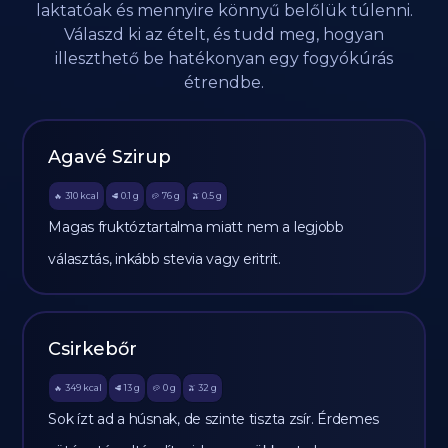
laktatóak és mennyire könnyű belőlük túlenni.
Válaszd ki az ételt, és tudd meg, hogyan
illeszthető be hatékonyan egy fogyókúrás
étrendbe.
Agavé Szirup
310
kcal
0.1
g
76
g
0.5
g
🔥
🥩
🥔
🫒
Magas fruktóztartalma miatt nem a legjobb
választás, inkább stevia vagy eritrit.
Csirkebőr
349
kcal
13
g
0
g
32
g
🔥
🥩
🥔
🫒
Sok ízt ad a húsnak, de szinte tiszta zsír. Érdemes