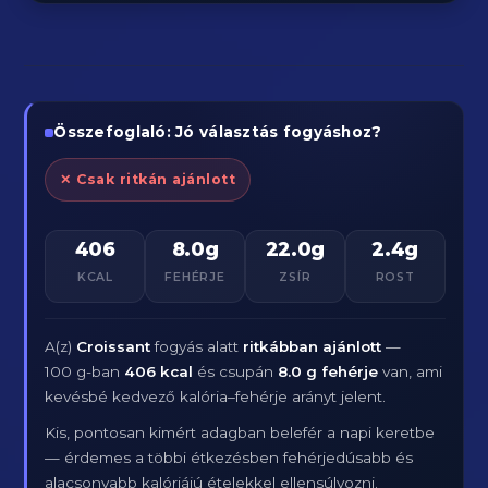
Összefoglaló: Jó választás fogyáshoz?
✕ Csak ritkán ajánlott
406
8.0g
22.0g
2.4g
KCAL
FEHÉRJE
ZSÍR
ROST
A(z)
Croissant
fogyás alatt
ritkábban ajánlott
—
100 g-ban
406 kcal
és csupán
8.0 g fehérje
van, ami
kevésbé kedvező kalória–fehérje arányt jelent.
Kis, pontosan kimért adagban belefér a napi keretbe
— érdemes a többi étkezésben fehérjedúsabb és
alacsonyabb kalóriájú ételekkel ellensúlyozni.