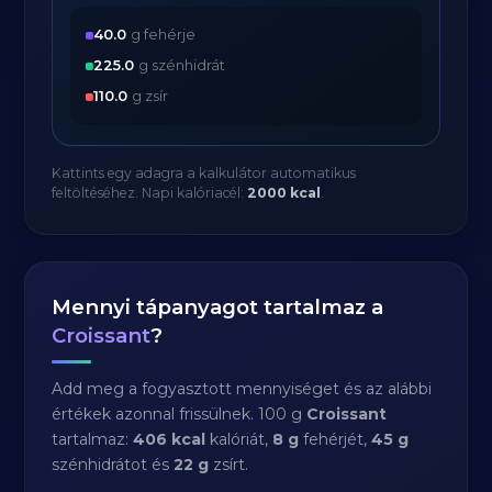
40.0
g fehérje
225.0
g szénhidrát
110.0
g zsír
Kattints egy adagra a kalkulátor automatikus
feltöltéséhez. Napi kalóriacél:
2000 kcal
.
Mennyi tápanyagot tartalmaz a
Croissant
?
Add meg a fogyasztott mennyiséget és az alábbi
értékek azonnal frissülnek. 100 g
Croissant
tartalmaz:
406 kcal
kalóriát,
8 g
fehérjét,
45 g
szénhidrátot és
22 g
zsírt.