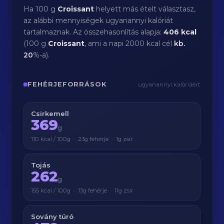
Ha 100 g
Croissant
helyett más ételt választasz,
az alábbi mennyiségek ugyanannyi kalóriát
tartalmaznak. Az összehasonlítás alapja:
406 kcal
(100 g
Croissant
, ami a napi 2000 kcal cél
kb.
20
%-a).
FEHÉRJEFORRÁSOK
ugyanannyi kalóriáért
Csirkemell
369
g
110 kcal / 100g · 23g fehérje · 1g zsír
Tojás
262
g
155 kcal / 100g · 13g fehérje · 11g zsír
Sovány túró