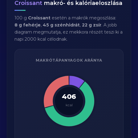
Croissant
makró- és kalóriaeloszlása
100 g
Croissant
esetén a makrók megoszlása:
8 g fehérje
,
45 g szénhidrát
,
22 g zsír
. A jobb
diagram megmutatja, ez mekkora részét teszi ki a
napi 2000 kcal célodnak.
MAKRÓTÁPANYAGOK ARÁNYA
406
kcal