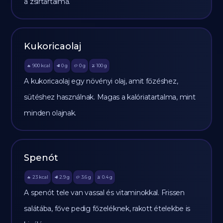
a zsírtartalma.
Kukoricaolaj
900
kcal
0
g
0
g
100
g
🔥
🥩
🥔
🫒
A kukoricaolaj egy növényi olaj, amit főzéshez,
sütéshez használnak. Magas a kalóriatartalma, mint
minden olajnak.
Spenót
23
kcal
2.9
g
3.6
g
0.4
g
🔥
🥩
🥔
🫒
A spenót tele van vassal és vitaminokkal. Frissen
salátába, főve pedig főzeléknek, rakott ételekbe is