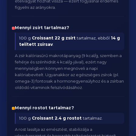
ételvágyat hozhat vissza — ezért fogyásnál érdemes
figyelni az arányokra.
Mennyi zsírt tartalmaz?
100 g
Croissant
22 g zsírt
tartalmaz, ebből
14 g
telített zsírsav
.
A zsír kalóriasűrű makrotápanyag (9 kcal/g, szemben a
fehérje és szénhidrát 4 kcal/g-jával), ezért nagy
mennyiségben könnyen megnöveli a napi
kalóriabevitelt. Ugyanakkor az egészséges zsírok (pl.
omega-3) fontosak a hormonegyensúlyhoz és a zsírban
oldódó vitaminok felszívódásához.
Mennyi rostot tartalmaz?
100 g
Croissant
2.4 g rostot
tartalmaz.
A rost lassítja az emésztést, stabilizálja a
vércukorszintet és hosszabb teltségérzetet biztosít —