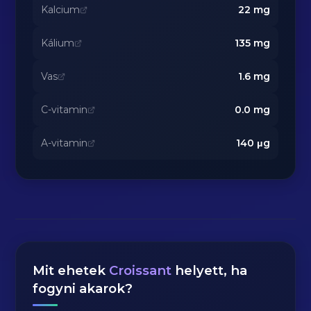
Kalcium
22
mg
Kálium
135
mg
Vas
1.6
mg
C-vitamin
0.0
mg
A-vitamin
140
μg
Mit ehetek
Croissant
helyett, ha
fogyni akarok?