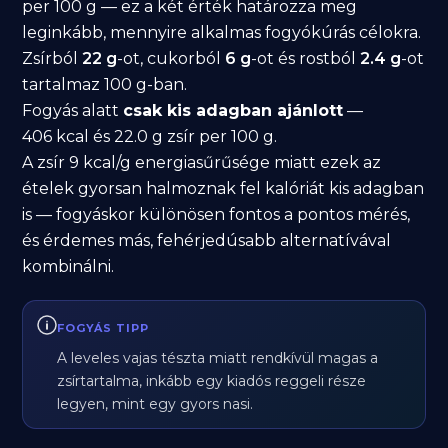
per 100 g — ez a két érték határozza meg
leginkább, mennyire alkalmas fogyókúrás célokra.
Zsírból
22 g
-ot, cukorból
6 g
-ot és rostból
2.4 g
-ot
tartalmaz 100 g-ban.
Fogyás alatt
csak kis adagban ajánlott
—
406 kcal és 22.0 g zsír per 100 g.
A zsír 9 kcal/g energiasűrűsége miatt ezek az
ételek gyorsan halmoznak fel kalóriát kis adagban
is — fogyáskor különösen fontos a pontos mérés,
és érdemes más, fehérjedúsabb alternatívával
kombinálni.
FOGYÁS TIPP
A leveles vajas tészta miatt rendkívül magas a
zsírtartalma, inkább egy kiadós reggeli része
legyen, mint egy gyors nasi.