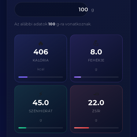
g
Az alábbi adatok
100
g-ra vonatkoznak.
🔥
💪
406
8.0
KALÓRIA
FEHÉRJE
kcal
g
⚡
🧈
45.0
22.0
SZÉNHIDRÁT
ZSÍR
g
g