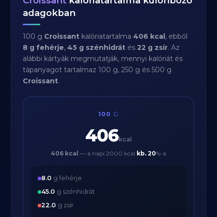
Croissant
kalóriatartalma különböző
adagokban
100 g
Croissant
kalóriatartalma
406 kcal
, ebből
8 g fehérje
,
45 g szénhidrát
és
22 g zsír
. Az
alábbi kártyák megmutatják, mennyi kalóriát és
tápanyagot tartalmaz 100 g, 250 g és 500 g
Croissant
.
100
G
406
kcal
406 kcal
— a napi 2000 kcal
kb.
20
%-a
8.0
g fehérje
45.0
g szénhidrát
22.0
g zsír