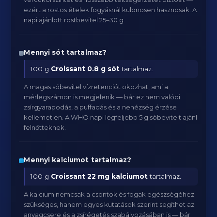
ezért a rostos ételek fogyásnál különösen hasznosak. A
napi ajánlott rostbevitel 25–30 g.
Mennyi sót tartalmaz?
100 g
Croissant
0.8 g sót
tartalmaz.
A magas sóbevitel vízretenciót okozhat, ami a
mérlegszámon is megjelenik — bár ez nem valódi
zsírgyarapodás, a puffadás és a nehézség érzése
kellemetlen. A WHO napi legfeljebb 5 g sóbevitelt ajánl
felnőtteknek.
Mennyi kalciumot tartalmaz?
100 g
Croissant
22 mg kalciumot
tartalmaz.
A kalcium nemcsak a csontok és fogak egészségéhez
szükséges, hanem egyes kutatások szerint segíthet az
anyagcsere és a zsírégetés szabályozásában is — bár