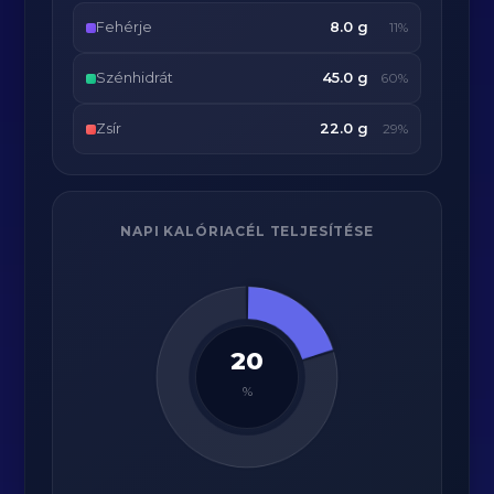
Fehérje
8.0 g
11%
Szénhidrát
45.0 g
60%
Zsír
22.0 g
29%
NAPI KALÓRIACÉL TELJESÍTÉSE
20
%