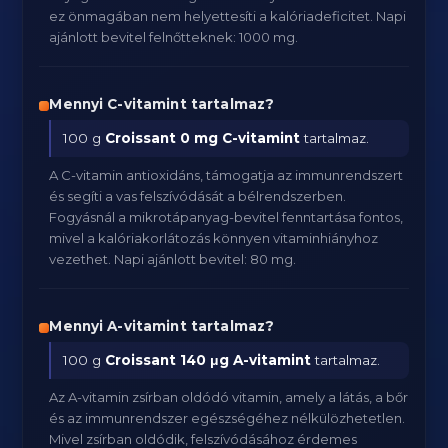
ez önmagában nem helyettesíti a kalóriadeficitet. Napi
ajánlott bevitel felnőtteknek: 1000 mg.
Mennyi C-vitamint tartalmaz?
100 g
Croissant
0 mg C-vitamint
tartalmaz.
A C-vitamin antioxidáns, támogatja az immunrendszert
és segíti a vas felszívódását a bélrendszerben.
Fogyásnál a mikrotápanyag-bevitel fenntartása fontos,
mivel a kalóriakorlátozás könnyen vitaminhiányhoz
vezethet. Napi ajánlott bevitel: 80 mg.
Mennyi A-vitamint tartalmaz?
100 g
Croissant
140 μg A-vitamint
tartalmaz.
Az A-vitamin zsírban oldódó vitamin, amely a látás, a bőr
és az immunrendszer egészségéhez nélkülözhetetlen.
Mivel zsírban oldódik, felszívódásához érdemes