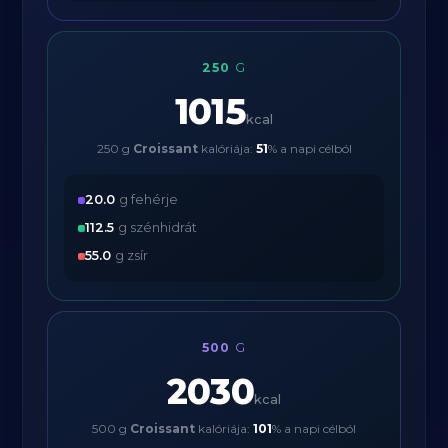
250
G
1015
kcal
250 g
Croissant
kalóriája:
51
% a napi célból
20.0
g fehérje
112.5
g szénhidrát
55.0
g zsír
500
G
2030
kcal
500 g
Croissant
kalóriája:
101
% a napi célból