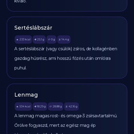
kiváló.
Sertéslábszár
233
kcal
25.1
g
0
g
14.4
g
🔥
🥩
🥔
🫒
A sertéslábszár (vagy csülök) zsíros, de kollagénben
gazdag húsrész, ami hosszú főzés után omlósra
puhul.
Lenmag
534
kcal
18.29
g
28.88
g
42.16
g
🔥
🥩
🥔
🫒
A lenmag magas rost- és omega-3 zsírsavtartalmú.
Őrölve fogyaszd, mert az egész mag ép