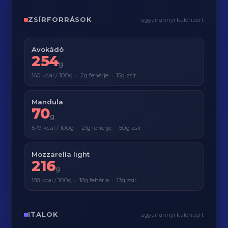
ZSÍRFORRÁSOK
ugyanannyi kalóriáért
Avokádó
254
g
160 kcal / 100g · 2g fehérje · 15g zsír
Mandula
70
g
579 kcal / 100g · 21g fehérje · 50g zsír
Mozzarella light
216
g
188 kcal / 100g · 18g fehérje · 13g zsír
ITALOK
ugyanannyi kalóriáért