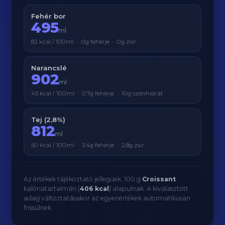
Fehér bor
495
ml
82 kcal / 100ml · 0g fehérje · 0g zsír
Narancslé
902
ml
45 kcal / 100ml · 0.7g fehérje · 10g szénhidrát
Tej (2,8%)
812
ml
50 kcal / 100ml · 3.4g fehérje · 2.8g zsír
Az értékek tájékoztató jellegűek, 100 g
Croissant
kalóriatartalmán (
406 kcal
) alapulnak. A kiválasztott
adag változtatásakor az egyenértékek automatikusan
frissülnek.