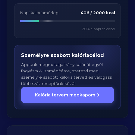
Napi kalóriamérleg
406
/
2000
kcal
20
% a napi célodból
Személyre szabott kalóriacélod
Appunk megmutatja hány kalóriát egyél
fogyásra & izomépítésre, szerezd meg
személyre szabott kalória terved és válogass
több száz receptünk közül!
Kalória tervem megkapom