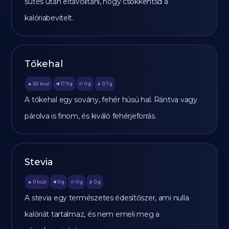
sütés után eltávolítani, hogy csökkentsd a
kalóriabevitelt.
Tőkehal
82
kcal
17.9
g
0
g
0.7
g
🔥
🥩
🥔
🫒
A tőkehal egy sovány, fehér húsú hal. Rántva vagy
párolva is finom, és kiváló fehérjeforrás.
Stevia
0
kcal
0
g
0
g
0
g
🔥
🥩
🥔
🫒
A stevia egy természetes édesítőszer, ami nulla
kalóriát tartalmaz, és nem emeli meg a