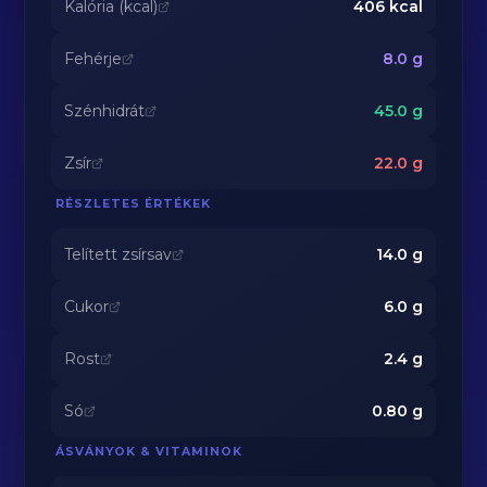
Kalória (kcal)
406
kcal
Fehérje
8.0
g
Szénhidrát
45.0
g
Zsír
22.0
g
RÉSZLETES ÉRTÉKEK
Telített zsírsav
14.0
g
Cukor
6.0
g
Rost
2.4
g
Só
0.80
g
ÁSVÁNYOK & VITAMINOK