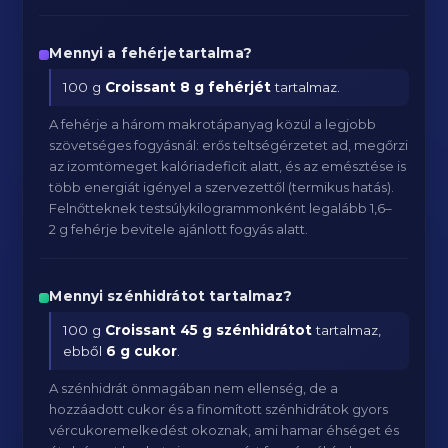
Mennyi a fehérjetartalma?
100 g
Croissant
8 g fehérjét
tartalmaz.
A fehérje a három makrotápanyag közül a legjobb
szövetséges fogyásnál: erős teltségérzetet ad, megőrzi
az izomtömeget kalóriadeficit alatt, és az emésztése is
több energiát igényel a szervezettől (termikus hatás).
Felnőtteknek testsúlykilogrammonként legalább 1,6–
2 g fehérje bevitele ajánlott fogyás alatt.
Mennyi szénhidrátot tartalmaz?
100 g
Croissant
45 g szénhidrátot
tartalmaz,
ebből
6 g cukor
.
A szénhidrát önmagában nem ellenség, de a
hozzáadott cukor és a finomított szénhidrátok gyors
vércukoremelkedést okoznak, ami hamar éhséget és