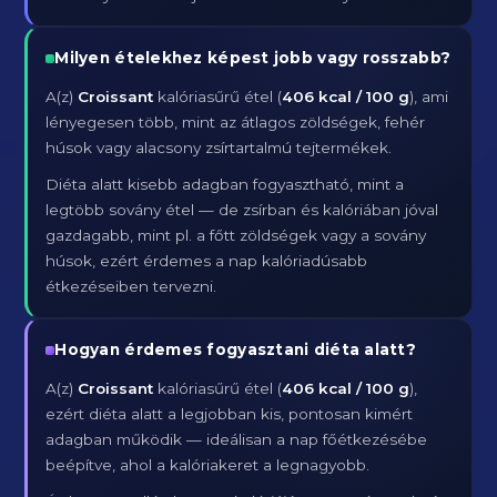
Milyen ételekhez képest jobb vagy rosszabb?
A(z)
Croissant
kalóriasűrű étel (
406 kcal / 100 g
), ami
lényegesen több, mint az átlagos zöldségek, fehér
húsok vagy alacsony zsírtartalmú tejtermékek.
Diéta alatt kisebb adagban fogyasztható, mint a
legtöbb sovány étel — de zsírban és kalóriában jóval
gazdagabb, mint pl. a főtt zöldségek vagy a sovány
húsok, ezért érdemes a nap kalóriadúsabb
étkezéseiben tervezni.
Hogyan érdemes fogyasztani diéta alatt?
A(z)
Croissant
kalóriasűrű étel (
406 kcal / 100 g
),
ezért diéta alatt a legjobban kis, pontosan kimért
adagban működik — ideálisan a nap főétkezésébe
beépítve, ahol a kalóriakeret a legnagyobb.