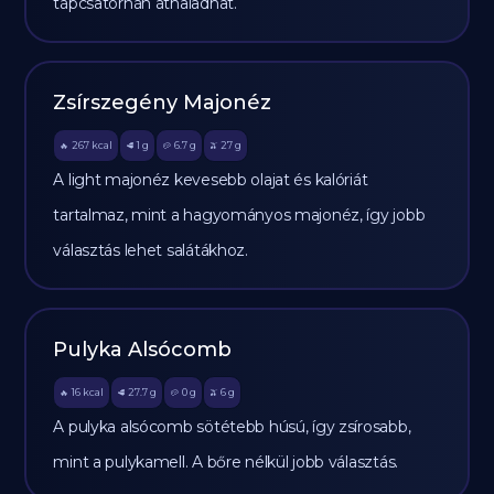
tápcsatornán áthaladhat.
Zsírszegény Majonéz
267
kcal
1
g
6.7
g
27
g
🔥
🥩
🥔
🫒
A light majonéz kevesebb olajat és kalóriát
tartalmaz, mint a hagyományos majonéz, így jobb
választás lehet salátákhoz.
Pulyka Alsócomb
16
kcal
27.7
g
0
g
6
g
🔥
🥩
🥔
🫒
A pulyka alsócomb sötétebb húsú, így zsírosabb,
mint a pulykamell. A bőre nélkül jobb választás.