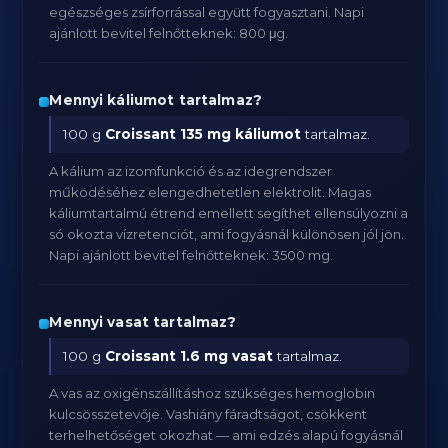
egészséges zsírforrással együtt fogyasztani. Napi
ajánlott bevitel felnőtteknek: 800 μg.
Mennyi káliumot tartalmaz?
100 g
Croissant
135 mg káliumot
tartalmaz.
A kálium az izomfunkció és az idegrendszer
működéséhez elengedhetetlen elektrolit. Magas
káliumtartalmú étrend emellett segíthet ellensúlyozni a
só okozta vízretenciót, ami fogyásnál különösen jól jön.
Napi ajánlott bevitel felnőtteknek: 3500 mg.
Mennyi vasat tartalmaz?
100 g
Croissant
1.6 mg vasat
tartalmaz.
A vas az oxigénszállításhoz szükséges hemoglobin
kulcsösszetevője. Vashiány fáradtságot, csökkent
terhelhetőséget okozhat — ami edzés alapú fogyásnál