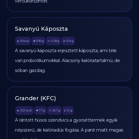
vércukorszintet.
Savanyú Káposzta
19
kcal
0.90
g
4.28
g
0.14
g
🔥
🥩
🥔
🫒
A savanyú káposzta erjesztett káposzta, ami tele
van probiotikumokkal. Alacsony kalóriatartalmú, de
sóban gazdag.
Grander (KFC)
252
kcal
7.7
g
26.7
g
12
g
🔥
🥩
🥔
🫒
A rántott húsos szendvics a gyorséttermek egyik
népszerű, de kalóriadús fogása. A panír miatt magas