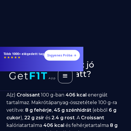
Több 1000+ elégedett tag
Ingyenes Próba →
★★★★★
Croissant fogyásra: jó
választás diéta alatt?
GetFIT App
Írta -
March 19, 2026
A(z)
Croissant
100 g-ban
406 kcal
energiát
tartalmaz. Makrótápanyag-összetétele 100 g-ra
vetítve:
8 g fehérje
,
45 g szénhidrát
(ebből
6 g
cukor
),
22 g zsír
és
2.4 g rost
. A
Croissant
kalóriatartalma
406 kcal
és fehérjetartalma
8 g