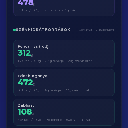
478
g
85 kcal / 100g · 12g fehérje · 4g zsír
SZÉNHIDRÁTFORRÁSOK
ugyanannyi kalóriáért
Fehér rizs (főtt)
312
g
130 kcal / 100g · 2.4g fehérje · 28g szénhidrát
Édesburgonya
472
g
86 kcal / 100g · 1.6g fehérje · 20g szénhidrát
Zabliszt
108
g
375 kcal / 100g · 13g fehérje · 60g szénhidrát