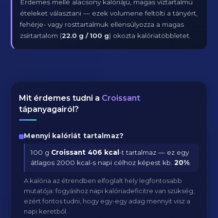
Érdemes mellé alacsony kalóriájú, magas víztartalmú
ételeket választani — ezek volumene feltölti a tányért,
fehérje- vagy rosttartalmuk ellensúlyozza a magas
zsírtartalom (
22.0 g / 100 g
) okozta kalóriatöbbletet.
Mit érdemes tudni a
Croissant
tápanyagairól?
Mennyi kalóriát tartalmaz?
100 g
Croissant
406 kcal
-t tartalmaz — ez egy
átlagos 2000 kcal-s napi célhoz képest kb.
20
%
.
A kalória az étrendben elfoglalt hely legfontosabb
mutatója: fogyáshoz napi kalóriadeficitre van szükség,
ezért fontos tudni, hogy egy-egy adag mennyit visz a
napi keretből.