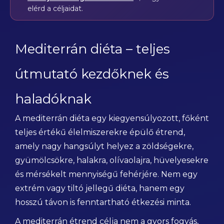
elérd a céljaidat.
Mediterrán diéta – teljes
útmutató kezdőknek és
haladóknak
A mediterrán diéta egy kiegyensúlyozott, főként
teljes értékű élelmiszerekre épülő étrend,
amely nagy hangsúlyt helyez a zöldségekre,
gyümölcsökre, halakra, olívaolajra, hüvelyesekre
és mérsékelt mennyiségű fehérjére. Nem egy
extrém vagy tiltó jellegű diéta, hanem egy
hosszú távon is fenntartható étkezési minta.
A mediterrán étrend célja nem a gyors fogyás,