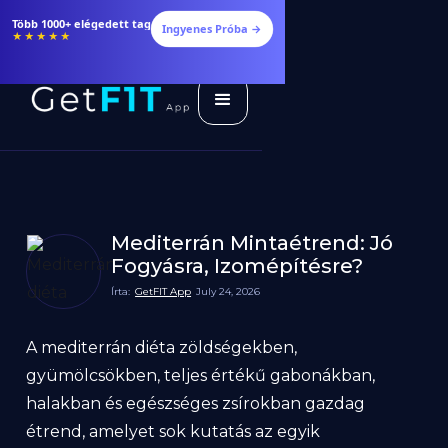
Több 1000+ elégedett tag
Ingyenes Próba →
★★★★★
Mediterrán Mintaétrend: Jó
Fogyásra, Izomépítésre?
Írta:
GetFIT App
July 24, 2026
A mediterrán diéta zöldségekben,
gyümölcsökben, teljes értékű gabonákban,
halakban és egészséges zsírokban gazdag
étrend, amelyet sok kutatás az egyik