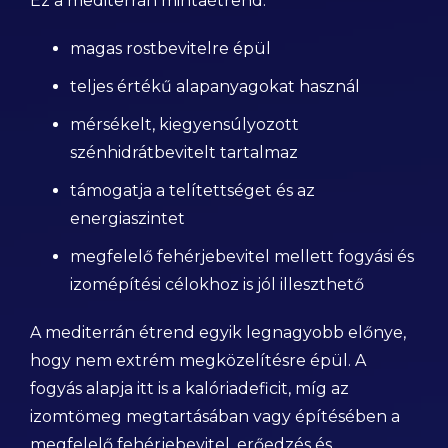
Ez a mediterrán mintaétrend:
magas rostbevitelre épül
teljes értékű alapanyagokat használ
mérsékelt, kiegyensúlyozott
szénhidrátbevitelt tartalmaz
támogatja a telítettséget és az
energiaszintet
megfelelő fehérjebevitel mellett fogyási és
izomépítési célokhoz is jól illeszthető
A mediterrán étrend egyik legnagyobb előnye,
hogy nem extrém megközelítésre épül. A
fogyás alapja itt is a kalóriadeficit, míg az
izomtömeg megtartásában vagy építésében a
megfelelő fehérjebevitel, erőedzés és