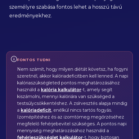
személyre szabása fontos lehet a hosszú távú
eredményekhez.
FONTOS TUDNI
Nem számít, hogy milyen diétát követsz, ha fogyni
szeretnél, akkor kalóriadeficitben kell lenned. A napi
kalóriaszükségleted pontos meghatározásához
használd a
kalória kalkulátor
-t, amely segít
kiszámolni, mennyi kalóriára van szükséged a
testsúlycsökkentéshez. A zsírvesztés alapja mindig
a
kalóriadeficit
, enélkül nincs tartós fogyás.
Izomépítéshez és az izomtömeg megőrzéséhez
megfelelő fehérjebevitel szükséges. A pontos napi
mennyiség meghatározásához használd a
fehérjeszükséglet kalkulátor
-t, hogy biztosan