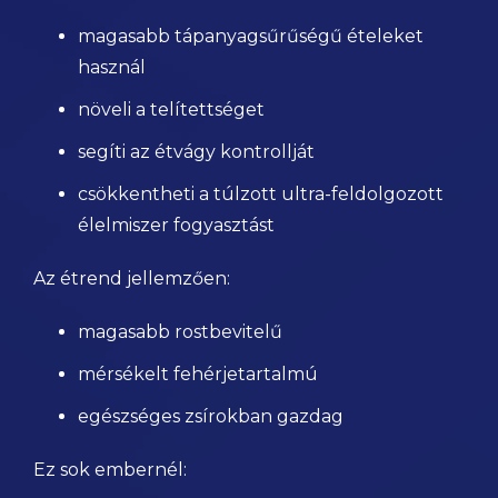
magasabb tápanyagsűrűségű ételeket
használ
növeli a telítettséget
segíti az étvágy kontrollját
csökkentheti a túlzott ultra-feldolgozott
élelmiszer fogyasztást
Az étrend jellemzően:
magasabb rostbevitelű
mérsékelt fehérjetartalmú
egészséges zsírokban gazdag
Ez sok embernél: