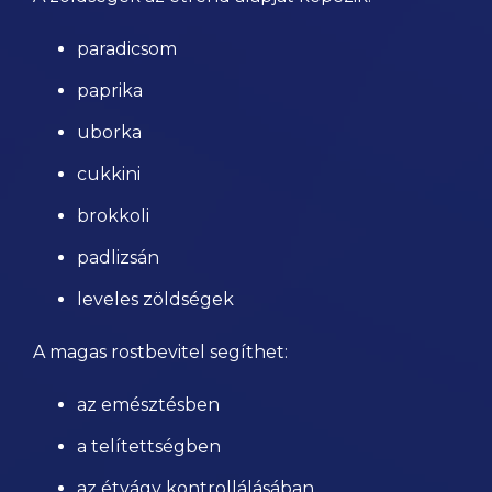
paradicsom
paprika
uborka
cukkini
brokkoli
padlizsán
leveles zöldségek
A magas rostbevitel segíthet:
az emésztésben
a telítettségben
az étvágy kontrollálásában