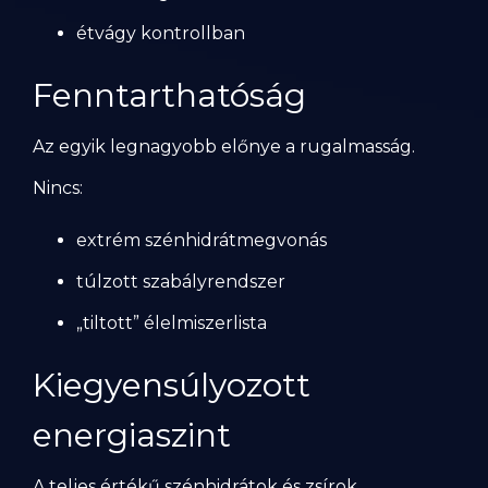
étvágy kontrollban
Fenntarthatóság
Az egyik legnagyobb előnye a rugalmasság.
Nincs:
extrém szénhidrátmegvonás
túlzott szabályrendszer
„tiltott” élelmiszerlista
Kiegyensúlyozott
energiaszint
A teljes értékű szénhidrátok és zsírok