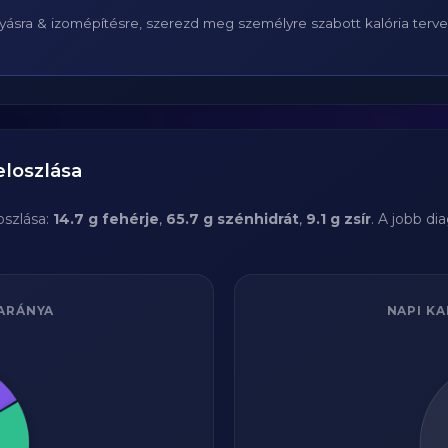
ásra & izomépítésre, szerezd meg személyre szabott kalória terv
eloszlása
szlása:
14.7 g fehérje
,
65.7 g szénhidrát
,
9.1 g zsír
. A jobb d
ARÁNYA
NAPI KA