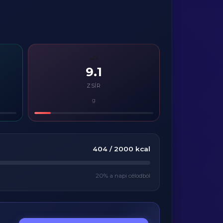
🧈
9.1
ZSÍR
g
404
/
2000
kcal
20
% a napi célodból