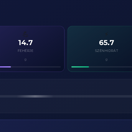
💪
⚡
14.7
65.7
FEHÉRJE
SZÉNHIDRÁT
g
g