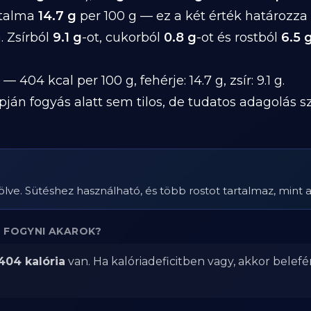
rtalma
14.7 g
per 100 g — ez a két érték határozz
. Zsírból
9.1 g
-ot, cukorból
0.8 g
-ot és rostból
6.5 
— 404 kcal per 100 g, fehérje: 14.7 g, zsír: 9.1 g.
pján fogyás alatt sem tilos, de tudatos adagolás 
ve. Sütéshez használható, és több rostot tartalmaz, mint a f
 FOGYNI AKAROK?
404 kalória
van. Ha kalóriadeficitben vagy, akkor belef