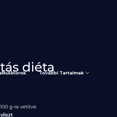
tás diéta
alkulátorok
További Tartalmak
00 g-ra vetítve:
yliszt