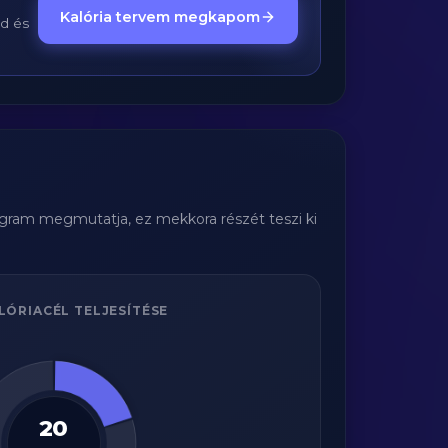
Kalória tervem megkapom
ed és
iagram megmutatja, ez mekkora részét teszi ki
LÓRIACÉL TELJESÍTÉSE
20