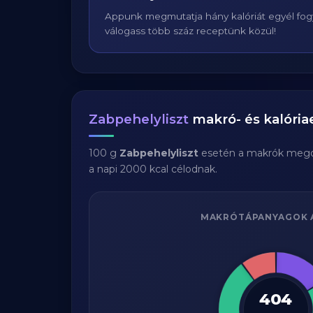
Appunk megmutatja hány kalóriát egyél fogy
válogass több száz receptünk közül!
Zabpehelyliszt
makró- és kalória
100 g
Zabpehelyliszt
esetén a makrók mego
a napi 2000 kcal célodnak.
MAKRÓTÁPANYAGOK 
404