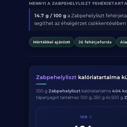
MENNYI A ZABPEHELYLISZT FEHÉRJETART
14.7 g / 100 g
a Zabpehelyliszt fehérjeta
segíthet az éhségérzet csökkentésében
Mértékkel ajánlott
Jó fehérjeforrás
Al
Zabpehelyliszt
kalóriatartalma 
100 g
Zabpehelyliszt
kalóriatartalma
404 kc
tápanyagot tartalmaz 100 g, 250 g és 500 g
Z
100
G