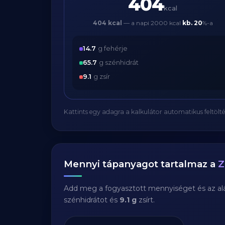
404
kcal
404 kcal
— a napi 2000 kcal
kb.
20
%-a
14.7
g fehérje
65.7
g szénhidrát
9.1
g zsír
Kattints egy adagra a kalkulátor automatikus feltölté
Mennyi tápanyagot tartalmaz a
Z
Add meg a fogyasztott mennyiséget és az aláb
szénhidrátot és
9.1 g
zsírt.