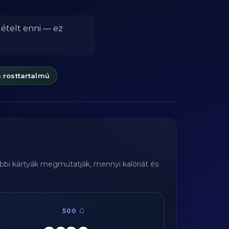
 ételt enni — ez
 rosttartalmú
lábbi kártyák megmutatják, mennyi kalóriát és
500
G