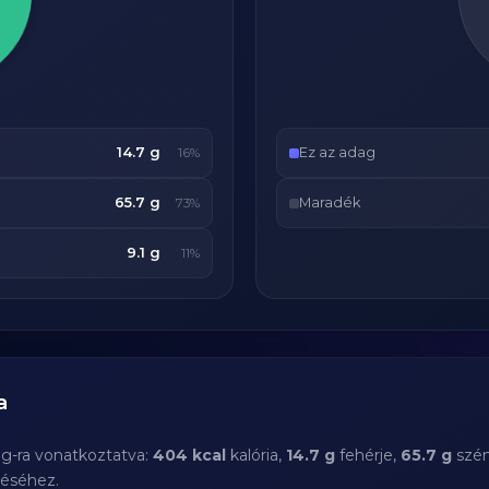
14.7 g
Ez az adag
16%
65.7 g
Maradék
73%
9.1 g
11%
a
 g-ra vonatkoztatva:
404 kcal
kalória,
14.7 g
fehérje,
65.7 g
szén
téséhez.