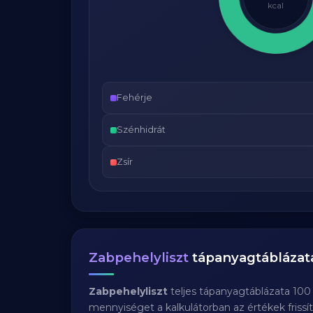
kcal
Fehérje
Szénhidrát
Zsír
Zabpehelyliszt
tápanyagtáblázat
Zabpehelyliszt
teljes tápanyagtáblázata 100
mennyiséget a kalkulátorban az értékek frissí