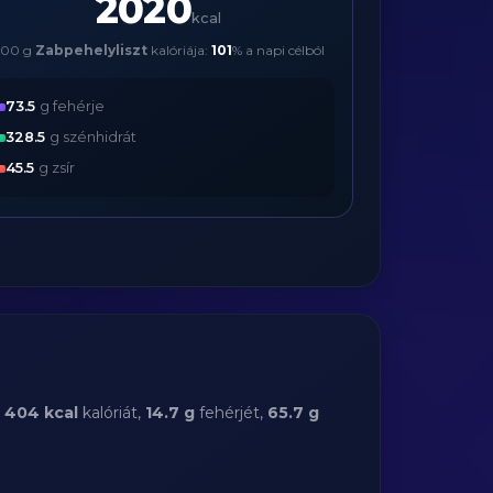
2020
kcal
500 g
Zabpehelyliszt
kalóriája:
101
% a napi célból
73.5
g fehérje
328.5
g szénhidrát
45.5
g zsír
:
404 kcal
kalóriát,
14.7 g
fehérjét,
65.7 g