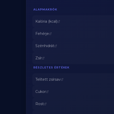
ALAPMAKRÓK
Kalória (kcal)
Fehérje
Szénhidrát
Zsír
RÉSZLETES ÉRTÉKEK
Telített zsírsav
Cukor
Rost