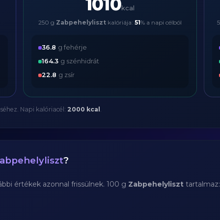
1010
kcal
250 g
Zabpehelyliszt
kalóriája:
51
% a napi célból
36.8
g fehérje
164.3
g szénhidrát
22.8
g zsír
séhez. Napi kalóriacél:
2000 kcal
.
abpehelyliszt
?
bi értékek azonnal frissülnek. 100 g
Zabpehelyliszt
tartalmaz