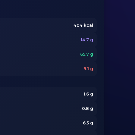
404
kcal
14.7
g
65.7
g
9.1
g
1.6
g
0.8
g
6.5
g