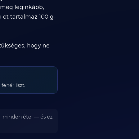
a meg leginkább,
g
-ot tartalmaz 100 g-
szükséges, hogy ne
ehér liszt.
ér minden étel — és ez