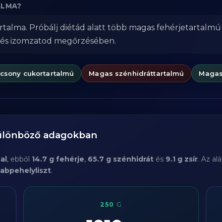
ALMA?
rtalma. Próbálj diétád alatt több magas fehérjetartalmú
 és izomzatod megőrzésében.
acsony cukortartalmú
Magas szénhidráttartalmú
Magas
különböző adagokban
al
, ebből
14.7 g fehérje
,
65.7 g szénhidrát
és
9.1 g zsír
. Az a
abpehelyliszt
.
250
G