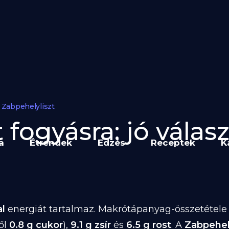
Zabpehelyliszt
 fogyásra: jó válasz
a
Étrendek
Edzés
Receptek
K
l
energiát tartalmaz. Makrótápanyag-összetétele 1
ől
0.8 g cukor
),
9.1 g zsír
és
6.5 g rost
. A
Zabpehel