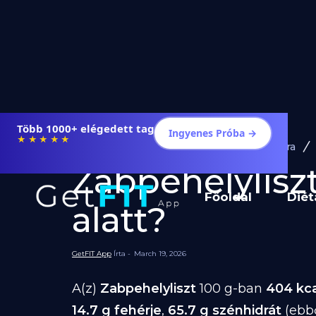
Több 1000+ elégedett tag
Ingyenes Próba →
★★★★★
Diéta és Étrend
Ételek Fogyásra
Zabpehelyliszt
Főoldal
Diét
alatt?
GetFIT App
Írta -
March 19, 2026
A(z)
Zabpehelyliszt
100 g-ban
404 kca
14.7 g fehérje
,
65.7 g szénhidrát
(ebb