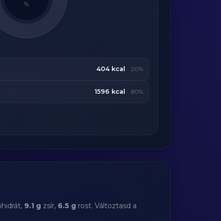
%
404 kcal
20%
1596 kcal
80%
hidrát,
9.1 g
zsír,
6.5 g
rost. Változtasd a