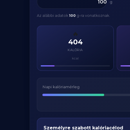
g
Az alábbi adatok
100
g-ra vonatkoznak.
🔥
404
KALÓRIA
kcal
Napi kalóriamérleg
Személyre szabott kalóriacélod