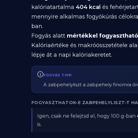
kalóriatartalma
404 kcal
és fehérjeta
mennyire alkalmas fogyókúrás célokra
ban.
Fogyás alatt
mértékkel fogyasztható
Kalóriaértéke és makróösszetétele ala
lépje át a napi kalóriakeretet.
FOGYÁS TIPP
A zabpehelyliszt a zabpehely finomra őröl
FOGYASZTHATOK-E ZABPEHELYLISZT-T HA
Igen, csak ne felejtsd el, hogy 100 g-ban
is.