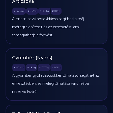
Articsóka
47
kcal
3.27
g
10.51
g
0.15
g
🔥
🥩
🥔
🫒
A cinarin nevű antioxidánsa segítheti a máj
méregtelenítését és az emésztést, ami
támogathatja a fogyást.
Gyömbér (Nyers)
80
kcal
1.82
g
17.77
g
0.75
g
🔥
🥩
🥔
🫒
A gyömbér gyulladáscsökkentő hatású, segíthet az
emésztésben, és melegítő hatása van. Teába
reszelve kiváló.