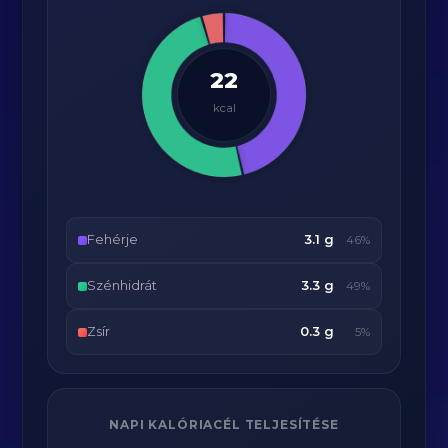
22
kcal
Fehérje
3.1 g
46%
Szénhidrát
3.3 g
49%
Zsír
0.3 g
5%
NAPI KALÓRIACÉL TELJESÍTÉSE