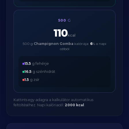
500
G
110
kcal
500 g
Champignon Gomba
kalóriája:
6
% a napi
célból
15.5
g fehérje
16.5
g szénhidrát
1.5
g zsír
Kattints egy adagra a kalkulátor automatikus
feltöltéséhez. Napi kalóriacél:
2000 kcal
.