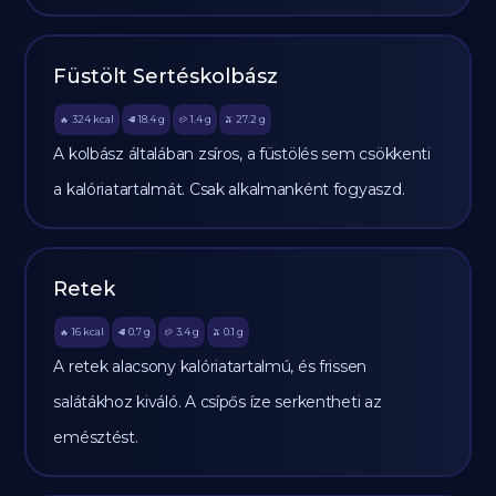
Füstölt Sertéskolbász
324
kcal
18.4
g
1.4
g
27.2
g
🔥
🥩
🥔
🫒
A kolbász általában zsíros, a füstölés sem csökkenti
a kalóriatartalmát. Csak alkalmanként fogyaszd.
Retek
16
kcal
0.7
g
3.4
g
0.1
g
🔥
🥩
🥔
🫒
A retek alacsony kalóriatartalmú, és frissen
salátákhoz kiváló. A csípős íze serkentheti az
emésztést.