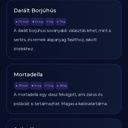
Darált Borjúhús
172
kcal
24.4
g
0
g
7.6
g
🔥
🥩
🥔
🫒
A darált borjúhús soványabb választás lehet, mint a
sertés, és remek alapanyag fasírthoz, rakott
ételekhez.
Mortadella
311
kcal
14.4
g
1.2
g
28.9
g
🔥
🥩
🥔
🫒
A mortadella egy olasz felvágott, ami zsíros és
pistáciát is tartalmazhat. Magas a kalóriatartalma.