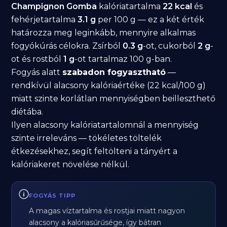
Champignon Gomba
kalóriatartalma
22 kcal
és
fehérjetartalma
3.1 g
per 100 g — ez a két érték
határozza meg leginkább, mennyire alkalmas
fogyókúrás célokra. Zsírból
0.3 g
-ot, cukorból
2 g
-
ot és rostból
1 g
-ot tartalmaz 100 g-ban.
Fogyás alatt
szabadon fogyasztható
—
rendkívül alacsony kalóriaértéke (22 kcal/100 g)
miatt szinte korlátlan mennyiségben beilleszthető
diétába.
Ilyen alacsony kalóriatartalomnál a mennyiség
szinte irreleváns — tökéletes töltelék
étkezésekhez, segít feltölteni a tányért a
kalóriakeret növelése nélkül.
FOGYÁS TIPP
A magas víztartalma és rostjai miatt nagyon
alacsony a kalóriasűrűsége, így bátran