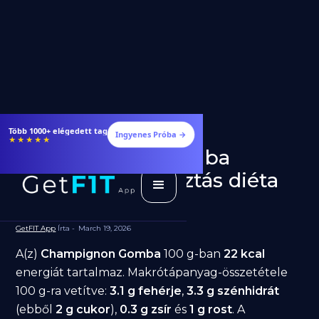
Több 1000+ elégedett tag
Ingyenes Próba →
★★★★★
Champignon Gomba
fogyásra: jó választás diéta
alatt?
GetFIT App
Írta -
March 19, 2026
A(z)
Champignon Gomba
100 g-ban
22 kcal
energiát tartalmaz. Makrótápanyag-összetétele
100 g-ra vetítve:
3.1 g fehérje
,
3.3 g szénhidrát
(ebből
2 g cukor
),
0.3 g zsír
és
1 g rost
. A