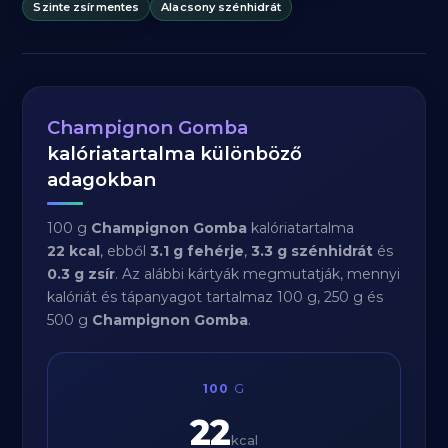
Szinte zsírmentes
Alacsony szénhidrát
Champignon Gomba
kalóriatartalma különböző
adagokban
100 g
Champignon Gomba
kalóriatartalma
22 kcal
, ebből
3.1 g fehérje
,
3.3 g szénhidrát
és
0.3 g zsír
. Az alábbi kártyák megmutatják, mennyi
kalóriát és tápanyagot tartalmaz 100 g, 250 g és
500 g
Champignon Gomba
.
100
G
22
kcal