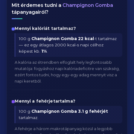
Mit érdemes tudni a
Champignon Gomba
tápanyagairól?
Mennyi kalóriát tartalmaz?
100 g
Champignon Gomba
22 kcal
-t tartalmaz
— ez egy átlagos 2000 kcal-s napi célhoz
képest kb.
1
%
.
A kalória az étrendben elfoglalt hely legfontosabb
mutatója: fogyáshoz napi kalóriadeficitre van szükség,
ezért fontos tudni, hogy egy-egy adag mennyit visz a
napi keretből.
Mennyi a fehérjetartalma?
100 g
Champignon Gomba
3.1 g fehérjét
tartalmaz.
A fehérje a három makrotápanyag közül a legjobb