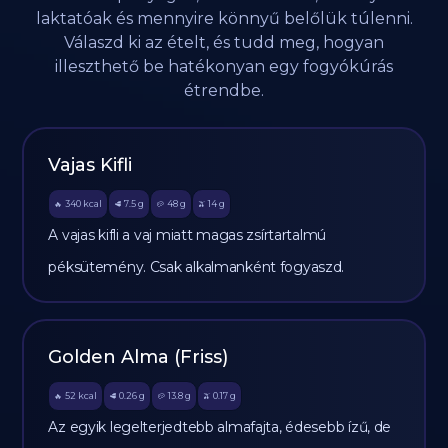
laktatóak és mennyire könnyű belőlük túlenni.
Válaszd ki az ételt, és tudd meg, hogyan
illeszthető be hatékonyan egy fogyókúrás
étrendbe.
Vajas Kifli
340
kcal
7.5
g
48
g
14
g
🔥
🥩
🥔
🫒
A vajas kifli a vaj miatt magas zsírtartalmú
péksütemény. Csak alkalmanként fogyaszd.
Golden Alma (Friss)
52
kcal
0.26
g
13.8
g
0.17
g
🔥
🥩
🥔
🫒
Az egyik legelterjedtebb almafajta, édesebb ízű, de