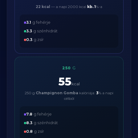
22 kcal
— a napi 2000 kcal
kb.
1
%-a
3.1
g fehérje
3.3
g szénhidrát
0.3
g zsír
250
G
55
kcal
250 g
Champignon Gomba
kalóriája:
3
% a napi
célból
7.8
g fehérje
8.3
g szénhidrát
0.8
g zsír