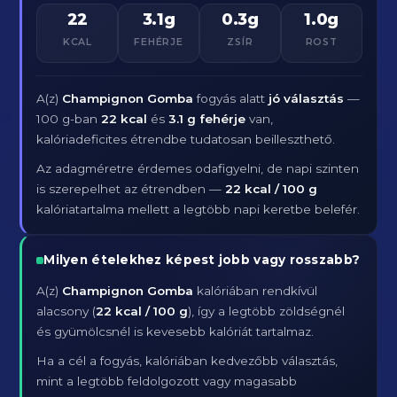
22
3.1g
0.3g
1.0g
KCAL
FEHÉRJE
ZSÍR
ROST
A(z)
Champignon Gomba
fogyás alatt
jó választás
—
100 g-ban
22 kcal
és
3.1 g fehérje
van,
kalóriadeficites étrendbe tudatosan beilleszthető.
Az adagméretre érdemes odafigyelni, de napi szinten
is szerepelhet az étrendben —
22 kcal / 100 g
kalóriatartalma mellett a legtöbb napi keretbe belefér.
Milyen ételekhez képest jobb vagy rosszabb?
A(z)
Champignon Gomba
kalóriában rendkívül
alacsony (
22 kcal / 100 g
), így a legtöbb zöldségnél
és gyümölcsnél is kevesebb kalóriát tartalmaz.
Ha a cél a fogyás, kalóriában kedvezőbb választás,
mint a legtöbb feldolgozott vagy magasabb