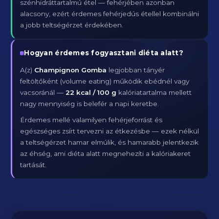
szénhidráttartalmú étel — fehérjében azonban
alacsony, ezért érdemes fehérjedús étellel kombinálni
a jobb teltségérzet érdekében.
Hogyan érdemes fogyasztani diéta alatt?
A(z)
Champignon Gomba
legjobban tányér
feltöltőként (volume eating) működik ebédnél vagy
vacsoránál —
22 kcal / 100 g
kalóriatartalma mellett
nagy mennyiség is belefér a napi keretbe.
Érdemes mellé valamilyen fehérjeforrást és
egészséges zsírt tervezni az étkezésbe — ezek nélkül
a teltségérzet hamar elmúlik, és hamarabb jelentkezik
az éhség, ami diéta alatt megnehezíti a kalóriakeret
tartását.