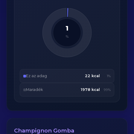
1
%
Ez az adag
22 kcal
1%
Maradék
1978 kcal
99%
Champignon Gomba