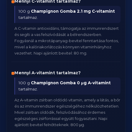
Mennyi C-vitamint tartalmaz?
100 g
Champignon Gomba
2.1 mg C-vitamint
tartalmaz.
A C-vitamin antioxidáns, támogatja az immunrendszert
és segíti a vas felszívódását a bélrendszerben.
Fogyásnál a mikrotápanyag-bevitel fenntartása fontos,
mivel a kalóriakorlátozás könnyen vitaminhiányhoz
vezethet. Napi ajánlott bevitel: 80 mg.
Mennyi A-vitamint tartalmaz?
100 g
Champignon Gomba
0 μg A-vitamint
tartalmaz.
Az A-vitamin zsírban oldódó vitamin, amely a látás, a bőr
és az immunrendszer egészségéhez nélkülözhetetlen.
Mivel zsírban oldódik, felszívódásához érdemes
egészséges zsírforrással együtt fogyasztani. Napi
ajánlott bevitel felnőtteknek: 800 μg.