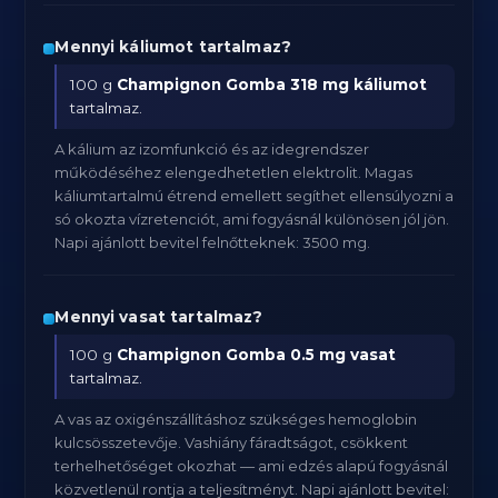
Mennyi káliumot tartalmaz?
100 g
Champignon Gomba
318 mg káliumot
tartalmaz.
A kálium az izomfunkció és az idegrendszer
működéséhez elengedhetetlen elektrolit. Magas
káliumtartalmú étrend emellett segíthet ellensúlyozni a
só okozta vízretenciót, ami fogyásnál különösen jól jön.
Napi ajánlott bevitel felnőtteknek: 3500 mg.
Mennyi vasat tartalmaz?
100 g
Champignon Gomba
0.5 mg vasat
tartalmaz.
A vas az oxigénszállításhoz szükséges hemoglobin
kulcsösszetevője. Vashiány fáradtságot, csökkent
terhelhetőséget okozhat — ami edzés alapú fogyásnál
közvetlenül rontja a teljesítményt. Napi ajánlott bevitel: