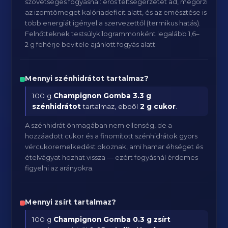
szövetséges fogyásnál: erős teltségérzetet ad, megőrzi
az izomtömeget kalóriadeficit alatt, és az emésztése is
több energiát igényel a szervezettől (termikus hatás).
Felnőtteknek testsúlykilogrammonként legalább 1,6–
2 g fehérje bevitele ajánlott fogyás alatt.
Mennyi szénhidrátot tartalmaz?
100 g
Champignon Gomba
3.3 g
szénhidrátot
tartalmaz, ebből
2 g cukor
.
A szénhidrát önmagában nem ellenség, de a
hozzáadott cukor és a finomított szénhidrátok gyors
vércukoremelkedést okoznak, ami hamar éhséget és
ételvágyat hozhat vissza — ezért fogyásnál érdemes
figyelni az arányokra.
Mennyi zsírt tartalmaz?
100 g
Champignon Gomba
0.3 g zsírt