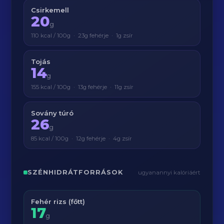
Csirkemell
20
g
110 kcal / 100g · 23g fehérje · 1g zsír
Tojás
14
g
155 kcal / 100g · 13g fehérje · 11g zsír
Sovány túró
26
g
85 kcal / 100g · 12g fehérje · 4g zsír
SZÉNHIDRÁTFORRÁSOK
ugyanannyi kalóriáért
Fehér rizs (főtt)
17
g