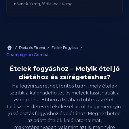
nőknek 18 mg, férfiaknak 10 mg.
Diéta és Étrend
Ételek Fogyásra
Champignon Gomba
Ételek fogyáshoz – Melyik étel jó
diétához és zsírégetéshez?
Ha fogyni szeretnél, fontos tudni, mely ételek
segítik a kalóriadeficitet és melyek lassíthatják a
zsírégetést. Ebben a listában több száz ételt
találsz, részletes értékeléssel arról, hogy mennyire
jó választás fogyáshoz és diétához. Megnézheted
az adott ételek kalóriatartalmát,
makrotápanyagait, valamint azt is, mennyire