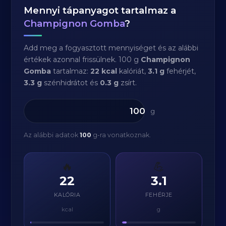
Mennyi tápanyagot tartalmaz a
Champignon Gomba
?
Add meg a fogyasztott mennyiséget és az alábbi
értékek azonnal frissülnek. 100 g
Champignon
Gomba
tartalmaz:
22 kcal
kalóriát,
3.1 g
fehérjét,
3.3 g
szénhidrátot és
0.3 g
zsírt.
g
Az alábbi adatok
100
g-ra vonatkoznak.
🔥
💪
22
3.1
KALÓRIA
FEHÉRJE
kcal
g