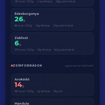
130 kcal / 100g · 2.4g fehérje · 28g szénhidrát
Édesburgonya
26
g
86 kcal / 100g · 1.6g fehérje · 20g szénhidrát
Zabliszt
6
g
375 kcal / 100g · 13g fehérje · 60g szénhidrát
ZSÍRFORRÁSOK
ugyanannyi kalóriáért
Avokádó
14
g
160 kcal / 100g · 2g fehérje · 15g zsír
Mandula