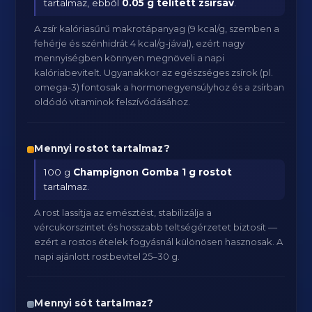
tartalmaz, ebből
0.05 g telített zsírsav
.
A zsír kalóriasűrű makrotápanyag (9 kcal/g, szemben a
fehérje és szénhidrát 4 kcal/g-jával), ezért nagy
mennyiségben könnyen megnöveli a napi
kalóriabevitelt. Ugyanakkor az egészséges zsírok (pl.
omega-3) fontosak a hormonegyensúlyhoz és a zsírban
oldódó vitaminok felszívódásához.
Mennyi rostot tartalmaz?
100 g
Champignon Gomba
1 g rostot
tartalmaz.
A rost lassítja az emésztést, stabilizálja a
vércukorszintet és hosszabb teltségérzetet biztosít —
ezért a rostos ételek fogyásnál különösen hasznosak. A
napi ajánlott rostbevitel 25–30 g.
Mennyi sót tartalmaz?