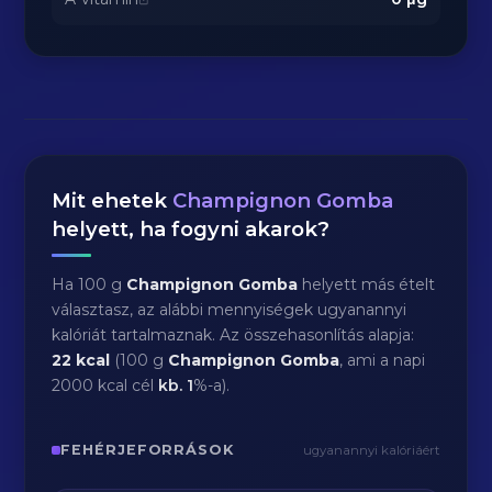
Mit ehetek
Champignon Gomba
helyett, ha fogyni akarok?
Ha 100 g
Champignon Gomba
helyett más ételt
választasz, az alábbi mennyiségek ugyanannyi
kalóriát tartalmaznak. Az összehasonlítás alapja:
22 kcal
(100 g
Champignon Gomba
, ami a napi
2000 kcal cél
kb.
1
%-a).
FEHÉRJEFORRÁSOK
ugyanannyi kalóriáért