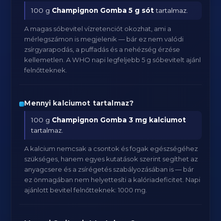
100 g
Champignon Gomba
5 g sót
tartalmaz.
A magas sóbevitel vízretenciót okozhat, ami a
mérlegszámon is megjelenik — bár ez nem valódi
zsírgyarapodás, a puffadás és a nehézség érzése
kellemetlen. A WHO napi legfeljebb 5 g sóbevitelt ajánl
felnőtteknek.
Mennyi kalciumot tartalmaz?
100 g
Champignon Gomba
3 mg kalciumot
tartalmaz.
A kalcium nemcsak a csontok és fogak egészségéhez
szükséges, hanem egyes kutatások szerint segíthet az
anyagcsere és a zsírégetés szabályozásában is — bár
ez önmagában nem helyettesíti a kalóriadeficitet. Napi
ajánlott bevitel felnőtteknek: 1000 mg.