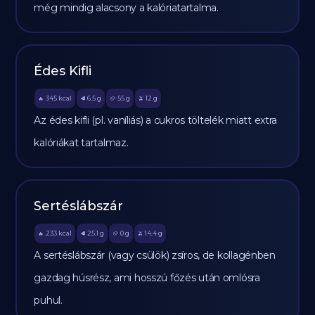
még mindig alacsony a kalóriatartalma.
Édes Kifli
345
kcal
6.5
g
55
g
12
g
🔥
🥩
🥔
🫒
Az édes kifli (pl. vaníliás) a cukros töltelék miatt extra
kalóriákat tartalmaz.
Sertéslábszár
233
kcal
25.1
g
0
g
14.4
g
🔥
🥩
🥔
🫒
A sertéslábszár (vagy csülök) zsíros, de kollagénben
gazdag húsrész, ami hosszú főzés után omlósra
puhul.