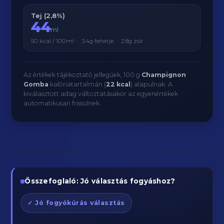
Tej (2,8%)
44
ml
50 kcal / 100ml · 3.4g fehérje · 2.8g zsír
Az értékek tájékoztató jellegűek, 100 g
Champignon
Gomba
kalóriatartalmán (
22 kcal
) alapulnak. A
kiválasztott adag változtatásakor az egyenértékek
automatikusan frissülnek.
Összefoglaló: Jó választás fogyáshoz?
✓ Jó fogyókúrás választás