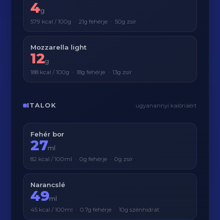
4
g
579 kcal / 100g · 21g fehérje · 50g zsír
Mozzarella light
12
g
188 kcal / 100g · 18g fehérje · 13g zsír
ITALOK
ugyanannyi kalóriáért
Fehér bor
27
ml
82 kcal / 100ml · 0g fehérje · 0g zsír
Narancslé
49
ml
45 kcal / 100ml · 0.7g fehérje · 10g szénhidrát