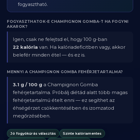
fogyasztható.
FOGYASZTHATOK-E CHAMPIGNON GOMBA-T HA FOGYNI
AKAROK?
Igen, csak ne felejtsd el, hogy 100 g-ban
22 kalória
van. Ha kalóriadeficitben vagy, akkor
belefér minden étel — és ez is.
MENNYI A CHAMPIGNON GOMBA FEHÉRJETARTALMA?
3.1 g / 100 g
a Champignon Gomba
fehérjetartalma. Próbálj diétád alatt több magas
fehérjetartalmú ételt enni — ez segíthet az
éhségérzet csökkentésében és izomzatod
megőrzésében.
Jó fogyókúrás választás
Szinte kalóriamentes