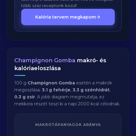
több száz receptünk közül!
Kalória tervem megkapom
Champignon Gomba
makró- és
kalóriaeloszlása
100 g
Champignon Gomba
esetén a makrók
megoszlása:
3.1 g fehérje
,
3.3 g szénhidrát
,
0.3 g zsír
. A jobb diagram megmutatja, ez
mekkora részét teszi ki a napi 2000 kcal célodnak.
MAKRÓTÁPANYAGOK ARÁNYA