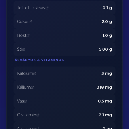
Telített zsírsav
0.1
g
Cukor
2.0
g
Rost
1.0
g
Só
5.00
g
ÁSVÁNYOK & VITAMINOK
Kalcium
3
mg
Kálium
318
mg
Vas
0.5
mg
C-vitamin
2.1
mg
A-vitamin
0
μg