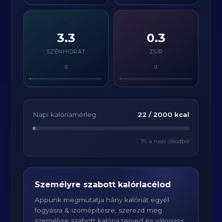
⚡
🧈
3.3
0.3
SZÉNHIDRÁT
ZSÍR
g
g
Napi kalóriamérleg
22
/
2000
kcal
1
% a napi célodból
Személyre szabott kalóriacélod
Appunk megmutatja hány kalóriát egyél
fogyásra & izomépítésre, szerezd meg
személyre szabott kalória terved és válogass