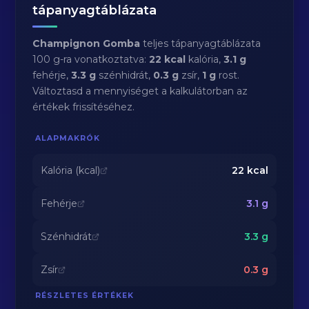
tápanyagtáblázata
Champignon Gomba
teljes tápanyagtáblázata
100 g-ra vonatkoztatva:
22 kcal
kalória,
3.1 g
fehérje,
3.3 g
szénhidrát,
0.3 g
zsír,
1 g
rost.
Változtasd a mennyiséget a kalkulátorban az
értékek frissítéséhez.
ALAPMAKRÓK
Kalória (kcal)
22
kcal
Fehérje
3.1
g
Szénhidrát
3.3
g
Zsír
0.3
g
RÉSZLETES ÉRTÉKEK