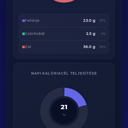
Fehérje
23.0 g
37%
Szénhidrát
2.5 g
4%
Zsír
36.0 g
59%
NAPI KALÓRIACÉL TELJESÍTÉSE
21
%