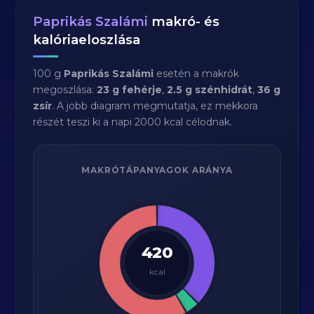
Paprikás Szalámi
makró- és
kalóriaeloszlása
100 g
Paprikás Szalámi
esetén a makrók
megoszlása:
23 g fehérje
,
2.5 g szénhidrát
,
36 g
zsír
. A jobb diagram megmutatja, ez mekkora
részét teszi ki a napi 2000 kcal célodnak.
MAKRÓTÁPANYAGOK ARÁNYA
420
kcal