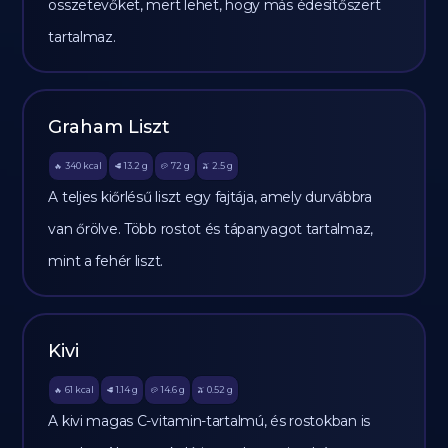
összetevőket, mert lehet, hogy más édesítőszert
tartalmaz.
Graham Liszt
340
kcal
13.2
g
72
g
2.5
g
🔥
🥩
🥔
🫒
A teljes kiőrlésű liszt egy fajtája, amely durvábbra
van őrölve. Több rostot és tápanyagot tartalmaz,
mint a fehér liszt.
Kivi
61
kcal
1.14
g
14.6
g
0.52
g
🔥
🥩
🥔
🫒
A kivi magas C-vitamin-tartalmú, és rostokban is