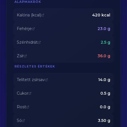
ALAPMAKRÓK
Kalória (kcal)
420
kcal
Fehérje
23.0
g
Szénhidrát
2.5
g
Zsír
36.0
g
RÉSZLETES ÉRTÉKEK
Telített zsírsav
14.0
g
Cukor
0.5
g
Rost
0.0
g
Só
3.50
g