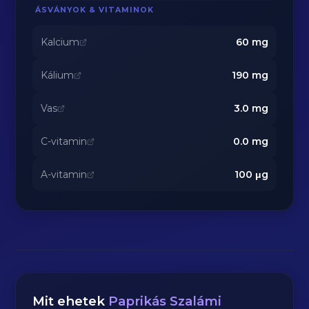
ÁSVÁNYOK & VITAMINOK
Kalcium
60
mg
Kálium
190
mg
Vas
3.0
mg
C-vitamin
0.0
mg
A-vitamin
100
μg
Mit ehetek
Paprikás Szalámi