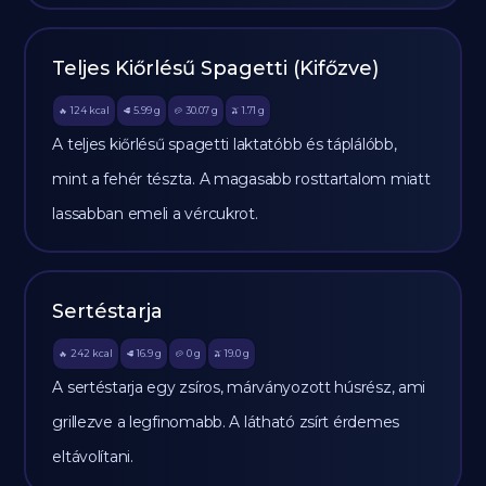
Teljes Kiőrlésű Spagetti (Kifőzve)
124
kcal
5.99
g
30.07
g
1.71
g
🔥
🥩
🥔
🫒
A teljes kiőrlésű spagetti laktatóbb és táplálóbb,
mint a fehér tészta. A magasabb rosttartalom miatt
lassabban emeli a vércukrot.
Sertéstarja
242
kcal
16.9
g
0
g
19.0
g
🔥
🥩
🥔
🫒
A sertéstarja egy zsíros, márványozott húsrész, ami
grillezve a legfinomabb. A látható zsírt érdemes
eltávolítani.