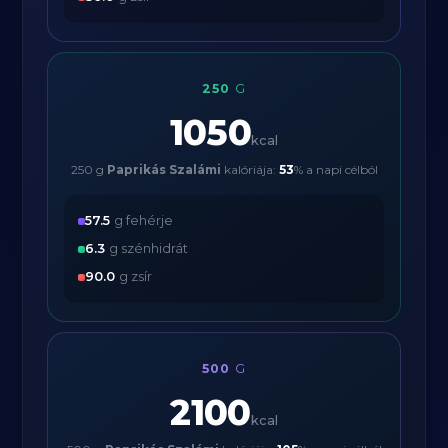
250
G
1050
kcal
250 g
Paprikás Szalámi
kalóriája:
53
% a napi célból
57.5
g fehérje
6.3
g szénhidrát
90.0
g zsír
500
G
2100
kcal