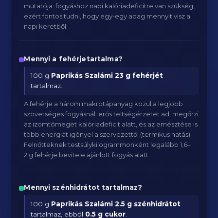
mutatója: fogyáshoz napi kalóriadeficitre van szükség,
ezért fontos tudni, hogy egy-egy adag mennyit visz a
napi keretből.
Mennyi a fehérjetartalma?
100 g
Paprikás Szalámi
23 g fehérjét
tartalmaz.
A fehérje a három makrotápanyag közül a legjobb
szövetséges fogyásnál: erős teltségérzetet ad, megőrzi
az izomtömeget kalóriadeficit alatt, és az emésztése is
több energiát igényel a szervezettől (termikus hatás).
Felnőtteknek testsúlykilogrammonként legalább 1,6–
2 g fehérje bevitele ajánlott fogyás alatt.
Mennyi szénhidrátot tartalmaz?
100 g
Paprikás Szalámi
2.5 g szénhidrátot
tartalmaz, ebből
0.5 g cukor
.