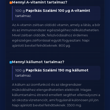
Mennyi A-vitamint tartalmaz?
100 g
Paprikás Szalámi
100 μg A-vitamint
tartalmaz.
Az A-vitamin zsírban oldódó vitamin, amely a látás, a bőr
és az immunrendszer egészségéhez nélkülözhetetlen.
Mivel zsírban oldódik, felszívódásához érdemes
egészséges zsírforrással együtt fogyasztani. Napi
ajánlott bevitel felnőtteknek: 800 μg.
Mennyi káliumot tartalmaz?
100 g
Paprikás Szalámi
190 mg káliumot
tartalmaz.
A kálium az izomfunkció és az idegrendszer
működéséhez elengedhetetlen elektrolit. Magas
káliumtartalmú étrend emellett segíthet ellensúlyozni a
só okozta vízretenciót, ami fogyásnál különösen jól jön.
Napi ajánlott bevitel felnőtteknek: 3500 mg.