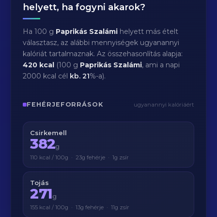
helyett, ha fogyni akarok?
Ha 100 g
Paprikás Szalámi
helyett más ételt
választasz, az alábbi mennyiségek ugyanannyi
kalóriát tartalmaznak. Az összehasonlítás alapja:
420 kcal
(100 g
Paprikás Szalámi
, ami a napi
2000 kcal cél
kb.
21
%-a).
FEHÉRJEFORRÁSOK
ugyanannyi kalóriáért
Csirkemell
382
g
110 kcal / 100g · 23g fehérje · 1g zsír
Tojás
271
g
155 kcal / 100g · 13g fehérje · 11g zsír