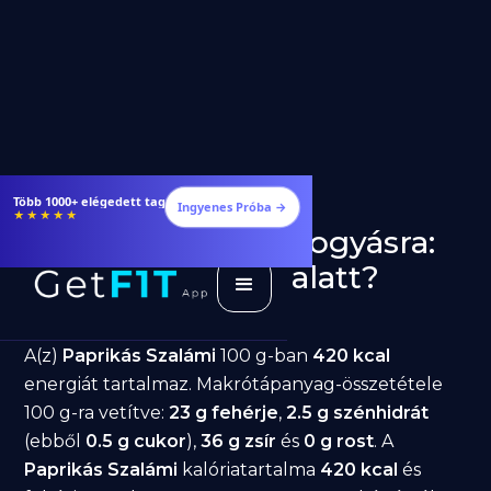
Étrendek, receptek és edzéstervek
Ingyenes Próba →
★★★★★
Paprikás Szalámi fogyásra:
jó választás diéta alatt?
GetFIT App
Írta -
March 19, 2026
A(z)
Paprikás Szalámi
100 g-ban
420 kcal
energiát tartalmaz. Makrótápanyag-összetétele
100 g-ra vetítve:
23 g fehérje
,
2.5 g szénhidrát
(ebből
0.5 g cukor
),
36 g zsír
és
0 g rost
. A
Paprikás Szalámi
kalóriatartalma
420 kcal
és