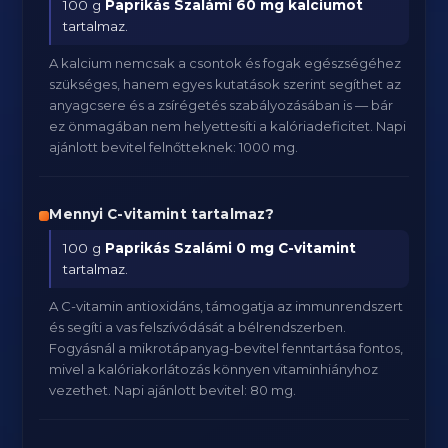
100 g
Paprikás Szalámi
60 mg kalciumot
tartalmaz.
A kalcium nemcsak a csontok és fogak egészségéhez
szükséges, hanem egyes kutatások szerint segíthet az
anyagcsere és a zsírégetés szabályozásában is — bár
ez önmagában nem helyettesíti a kalóriadeficitet. Napi
ajánlott bevitel felnőtteknek: 1000 mg.
Mennyi C-vitamint tartalmaz?
100 g
Paprikás Szalámi
0 mg C-vitamint
tartalmaz.
A C-vitamin antioxidáns, támogatja az immunrendszert
és segíti a vas felszívódását a bélrendszerben.
Fogyásnál a mikrotápanyag-bevitel fenntartása fontos,
mivel a kalóriakorlátozás könnyen vitaminhiányhoz
vezethet. Napi ajánlott bevitel: 80 mg.