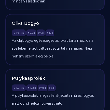
minden zsiradéknak.
Oliva Bogyó
145
kcal
0.8
g
6
g
15
g
🔥
🥩
🥔
🫒
Az olajbogyó egészséges zsírokat tartalmaz, de a
sós lében eltett változat sótartalma magas. Napi
néhány szem elég belőle.
Pulykaaprólék
123
kcal
18.2
g
0.1
g
5
g
🔥
🥩
🥔
🫒
A pulykaaprólék magas fehérjetartalmú és fogyás
alatt gond nélkül fogyasztható.