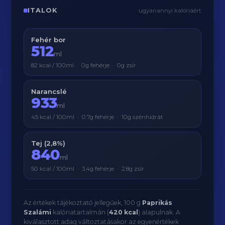
ITALOK
ugyanannyi kalóriáért
Fehér bor
512
ml
82 kcal / 100ml · 0g fehérje · 0g zsír
Narancslé
933
ml
45 kcal / 100ml · 0.7g fehérje · 10g szénhidrát
Tej (2,8%)
840
ml
50 kcal / 100ml · 3.4g fehérje · 2.8g zsír
Az értékek tájékoztató jellegűek, 100 g
Paprikás
Szalámi
kalóriatartalmán (
420 kcal
) alapulnak. A
kiválasztott adag változtatásakor az egyenértékek