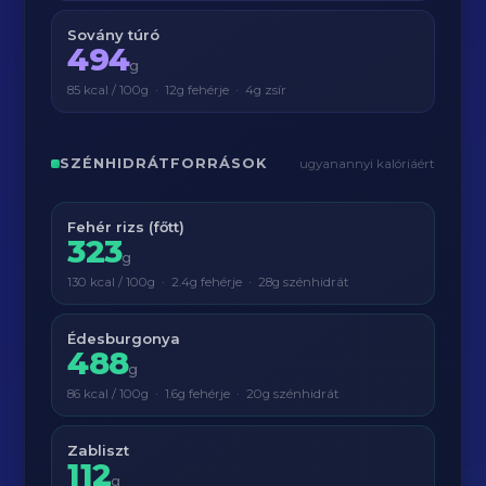
Sovány túró
494
g
85 kcal / 100g · 12g fehérje · 4g zsír
SZÉNHIDRÁTFORRÁSOK
ugyanannyi kalóriáért
Fehér rizs (főtt)
323
g
130 kcal / 100g · 2.4g fehérje · 28g szénhidrát
Édesburgonya
488
g
86 kcal / 100g · 1.6g fehérje · 20g szénhidrát
Zabliszt
112
g