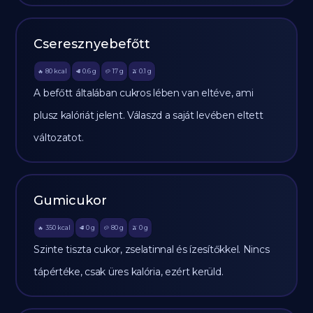
Cseresznyebefőtt
80
kcal
0.6
g
17
g
0.1
g
🔥
🥩
🥔
🫒
A befőtt általában cukros lében van eltéve, ami
plusz kalóriát jelent. Válaszd a saját levében eltett
változatot.
Gumicukor
350
kcal
0
g
80
g
0
g
🔥
🥩
🥔
🫒
Szinte tiszta cukor, zselatinnal és ízesítőkkel. Nincs
tápértéke, csak üres kalória, ezért kerüld.