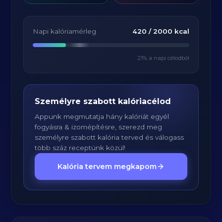
Napi kalóriamérleg
420
/
2000
kcal
21
% a napi célodból
Személyre szabott kalóriacélod
Appunk megmutatja hány kalóriát egyél
fogyásra & izomépítésre, szerezd meg
személyre szabott kalória terved és válogass
több száz receptünk közül!
Kalória tervem megkapom