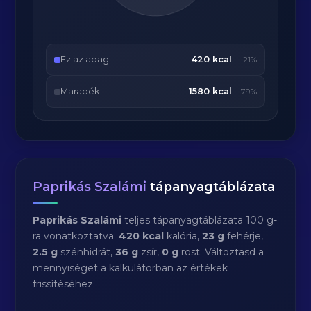
Ez az adag
420 kcal
21%
Maradék
1580 kcal
79%
Paprikás Szalámi
tápanyagtáblázata
Paprikás Szalámi
teljes tápanyagtáblázata 100 g-
ra vonatkoztatva:
420 kcal
kalória,
23 g
fehérje,
2.5 g
szénhidrát,
36 g
zsír,
0 g
rost. Változtasd a
mennyiséget a kalkulátorban az értékek
frissítéséhez.