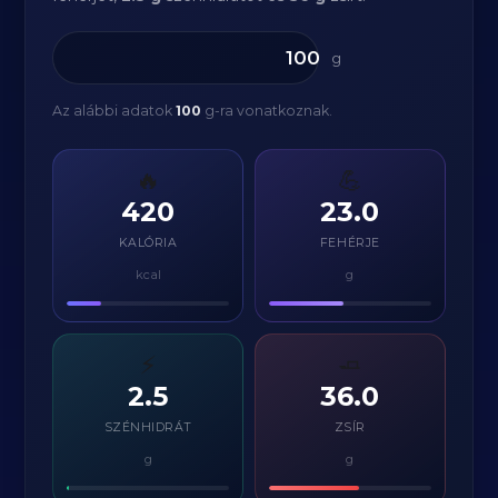
g
Az alábbi adatok
100
g-ra vonatkoznak.
🔥
💪
420
23.0
KALÓRIA
FEHÉRJE
kcal
g
⚡
🧈
2.5
36.0
SZÉNHIDRÁT
ZSÍR
g
g