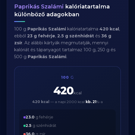
Paprikás Szalámi
kalóriatartalma
különböző adagokban
100 g
Paprikás Szalámi
kalóriatartalma
420 kcal
,
ebből
23 g fehérje
,
2.5 g szénhidrát
és
36 g
zsír
. Az alábbi kártyák megmutatják, mennyi
kalóriát és tápanyagot tartalmaz 100 g, 250 g és
500 g
Paprikás Szalámi
.
100
G
420
kcal
420 kcal
— a napi 2000 kcal
kb.
21
%-a
23.0
g fehérje
2.5
g szénhidrát
36.0
g zsír