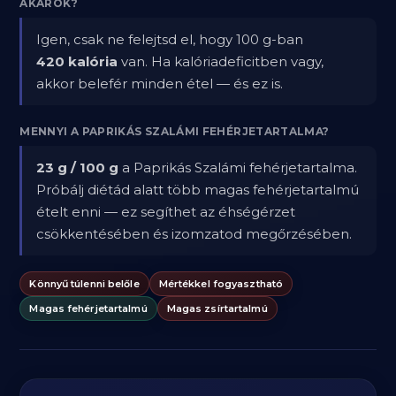
AKAROK?
Igen, csak ne felejtsd el, hogy 100 g-ban
420 kalória
van. Ha kalóriadeficitben vagy,
akkor belefér minden étel — és ez is.
MENNYI A PAPRIKÁS SZALÁMI FEHÉRJETARTALMA?
23 g / 100 g
a Paprikás Szalámi fehérjetartalma.
Próbálj diétád alatt több magas fehérjetartalmú
ételt enni — ez segíthet az éhségérzet
csökkentésében és izomzatod megőrzésében.
Könnyű túlenni belőle
Mértékkel fogyasztható
Magas fehérjetartalmú
Magas zsírtartalmú