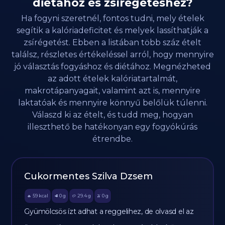
diétához és zsírégetéshez?
Ha fogyni szeretnél, fontos tudni, mely ételek
segítik a kalóriadeficitet és melyek lassíthatják a
zsírégetést. Ebben a listában több száz ételt
találsz, részletes értékeléssel arról, hogy mennyire
jó választás fogyáshoz és diétához. Megnézheted
az adott ételek kalóriatartalmát,
makrotápanyagait, valamint azt is, mennyire
laktatóak és mennyire könnyű belőlük túlenni.
Válaszd ki az ételt, és tudd meg, hogyan
illeszthető be hatékonyan egy fogyókúrás
étrendbe.
Cukormentes Szilva Dzsem
59
kcal
0
g
29.4
g
0
g
🔥
🥩
🥔
🫒
Gyümölcsös ízt adhat a reggelihez, de olvasd el az