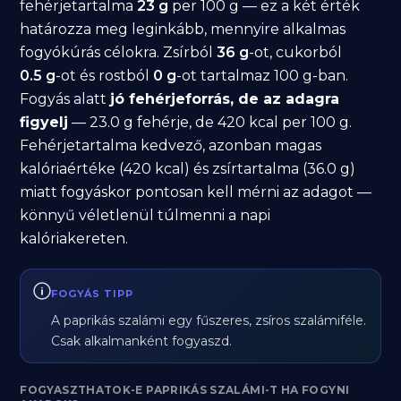
fehérjetartalma
23 g
per 100 g — ez a két érték
határozza meg leginkább, mennyire alkalmas
fogyókúrás célokra. Zsírból
36 g
-ot, cukorból
0.5 g
-ot és rostból
0 g
-ot tartalmaz 100 g-ban.
Fogyás alatt
jó fehérjeforrás, de az adagra
figyelj
— 23.0 g fehérje, de 420 kcal per 100 g.
Fehérjetartalma kedvező, azonban magas
kalóriaértéke (420 kcal) és zsírtartalma (36.0 g)
miatt fogyáskor pontosan kell mérni az adagot —
könnyű véletlenül túlmenni a napi
kalóriakereten.
FOGYÁS TIPP
A paprikás szalámi egy fűszeres, zsíros szalámiféle.
Csak alkalmanként fogyaszd.
FOGYASZTHATOK-E PAPRIKÁS SZALÁMI-T HA FOGYNI