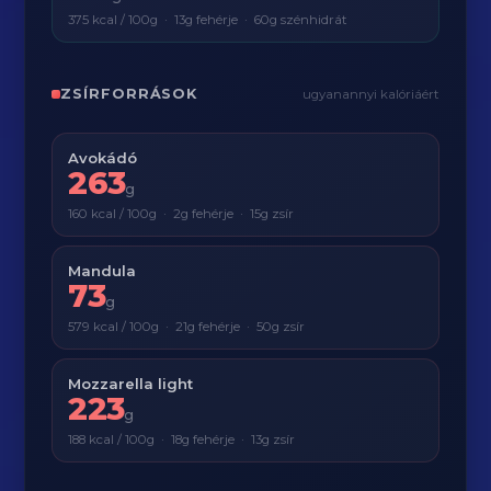
375 kcal / 100g · 13g fehérje · 60g szénhidrát
ZSÍRFORRÁSOK
ugyanannyi kalóriáért
Avokádó
263
g
160 kcal / 100g · 2g fehérje · 15g zsír
Mandula
73
g
579 kcal / 100g · 21g fehérje · 50g zsír
Mozzarella light
223
g
188 kcal / 100g · 18g fehérje · 13g zsír