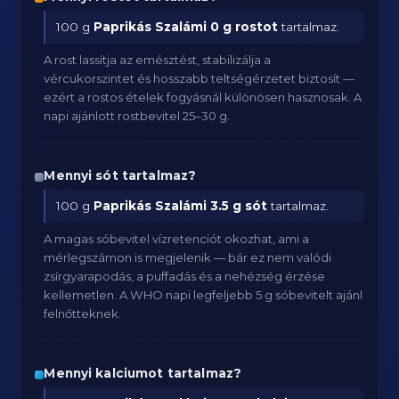
100 g
Paprikás Szalámi
0 g rostot
tartalmaz.
A rost lassítja az emésztést, stabilizálja a
vércukorszintet és hosszabb teltségérzetet biztosít —
ezért a rostos ételek fogyásnál különösen hasznosak. A
napi ajánlott rostbevitel 25–30 g.
Mennyi sót tartalmaz?
100 g
Paprikás Szalámi
3.5 g sót
tartalmaz.
A magas sóbevitel vízretenciót okozhat, ami a
mérlegszámon is megjelenik — bár ez nem valódi
zsírgyarapodás, a puffadás és a nehézség érzése
kellemetlen. A WHO napi legfeljebb 5 g sóbevitelt ajánl
felnőtteknek.
Mennyi kalciumot tartalmaz?