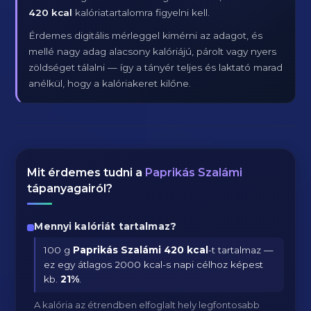
420 kcal
kalóriatartalomra figyelni kell.
Érdemes digitális mérleggel kimérni az adagot, és
mellé nagy adag alacsony kalóriájú, párolt vagy nyers
zöldséget tálalni — így a tányér teljes és laktató marad
anélkül, hogy a kalóriakeret kilőne.
Mit érdemes tudni a
Paprikás Szalámi
tápanyagairól?
Mennyi kalóriát tartalmaz?
100 g
Paprikás Szalámi
420 kcal
-t tartalmaz —
ez egy átlagos 2000 kcal-s napi célhoz képest
kb.
21
%
.
A kalória az étrendben elfoglalt hely legfontosabb