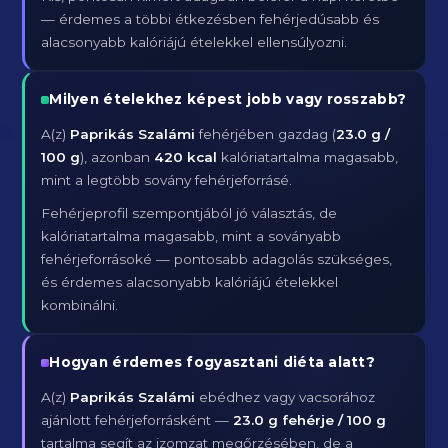
— érdemes a többi étkezésben fehérjedúsabb és
alacsonyabb kalóriájú ételekkel ellensúlyozni.
Milyen ételekhez képest jobb vagy rosszabb?
A(z)
Paprikás Szalámi
fehérjében gazdag (
23.0 g /
100 g
), azonban
420 kcal
kalóriatartalma magasabb,
mint a legtöbb sovány fehérjeforrásé.
Fehérjeprofil szempontjából jó választás, de
kalóriatartalma magasabb, mint a soványabb
fehérjeforrásoké — pontosabb adagolás szükséges,
és érdemes alacsonyabb kalóriájú ételekkel
kombinálni.
Hogyan érdemes fogyasztani diéta alatt?
A(z)
Paprikás Szalámi
ebédhez vagy vacsorához
ajánlott fehérjeforrásként —
23.0 g fehérje / 100 g
tartalma segít az izomzat megőrzésében, de a