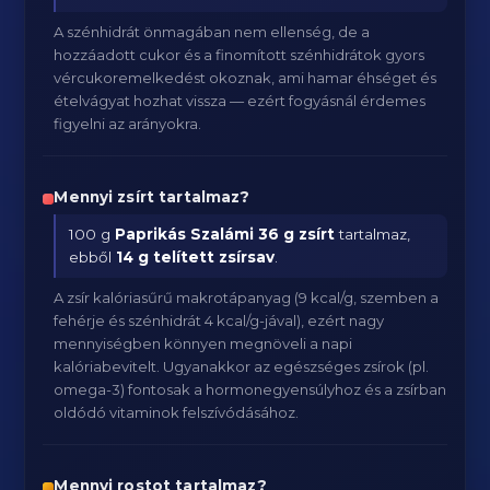
A szénhidrát önmagában nem ellenség, de a
hozzáadott cukor és a finomított szénhidrátok gyors
vércukoremelkedést okoznak, ami hamar éhséget és
ételvágyat hozhat vissza — ezért fogyásnál érdemes
figyelni az arányokra.
Mennyi zsírt tartalmaz?
100 g
Paprikás Szalámi
36 g zsírt
tartalmaz,
ebből
14 g telített zsírsav
.
A zsír kalóriasűrű makrotápanyag (9 kcal/g, szemben a
fehérje és szénhidrát 4 kcal/g-jával), ezért nagy
mennyiségben könnyen megnöveli a napi
kalóriabevitelt. Ugyanakkor az egészséges zsírok (pl.
omega-3) fontosak a hormonegyensúlyhoz és a zsírban
oldódó vitaminok felszívódásához.
Mennyi rostot tartalmaz?