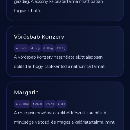
gazdag. Alacsony kalóriatartalma miatt bátran
fogyasztható.
Vörösbab Konzerv
81
kcal
5.2
g
10.5
g
0.4
g
🔥
🥩
🥔
🫒
A vörösbab konzerv használata előtt alaposan
öblítsd le, hogy csökkentsd a nátriumtartalmát.
Margarin
717
kcal
0.16
g
0.7
g
81
g
🔥
🥩
🥔
🫒
A margarin növényi olajokból készült zsiradék. A
minősége változó, és magas a kalóriatartalma, mint