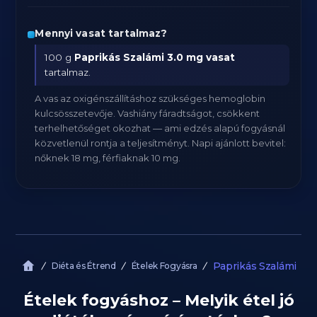
Mennyi vasat tartalmaz?
100 g
Paprikás Szalámi
3.0 mg vasat
tartalmaz.
A vas az oxigénszállításhoz szükséges hemoglobin
kulcsösszetevője. Vashiány fáradtságot, csökkent
terhelhetőséget okozhat — ami edzés alapú fogyásnál
közvetlenül rontja a teljesítményt. Napi ajánlott bevitel:
nőknek 18 mg, férfiaknak 10 mg.
Paprikás Szalámi
Diéta és Étrend
Ételek Fogyásra
Ételek fogyáshoz – Melyik étel jó