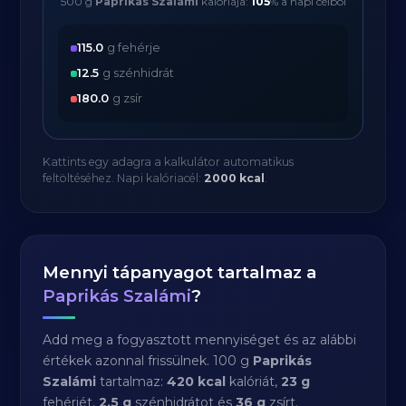
500 g
Paprikás Szalámi
kalóriája:
105
% a napi célból
115.0
g fehérje
12.5
g szénhidrát
180.0
g zsír
Kattints egy adagra a kalkulátor automatikus
feltöltéséhez. Napi kalóriacél:
2000 kcal
.
Mennyi tápanyagot tartalmaz a
Paprikás Szalámi
?
Add meg a fogyasztott mennyiséget és az alábbi
értékek azonnal frissülnek. 100 g
Paprikás
Szalámi
tartalmaz:
420 kcal
kalóriát,
23 g
fehérjét,
2.5 g
szénhidrátot és
36 g
zsírt.