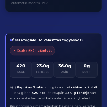
automatikusan frissülnek.
Összefoglaló: Jó választás fogyáshoz?
✕ Csak ritkán ajánlott
420
23.0g
36.0g
0g
KCAL
FEHÉRJE
ZSÍR
ROST
A(z)
Paprikás Szalámi
fogyás alatt
ritkábban ajánlott
— 100 g-ban
420 kcal
és csupán
23.0 g fehérje
van,
ami kevésbé kedvező kalória–fehérje arányt jelent.
Kis, pontosan kimért adagban belefér a napi keretbe