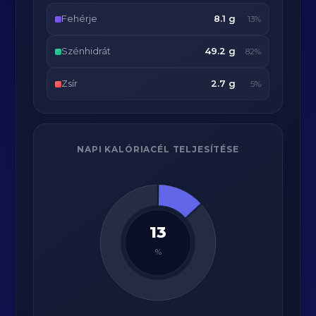
Fehérje
8.1 g
13%
Szénhidrát
49.2 g
82%
Zsír
2.7 g
5%
NAPI KALÓRIACÉL TELJESÍTÉSE
13
%