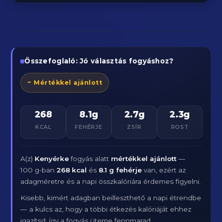
Összefoglaló: Jó választás fogyáshoz?
~ Mértékkel ajánlott
268
8.1g
2.7g
2.3g
KCAL
FEHÉRJE
ZSÍR
ROST
A(z)
Kenyérke
fogyás alatt
mértékkel ajánlott
—
100 g-ban
268 kcal
és
8.1 g fehérje
van, ezért az
adagméretre és a napi összkalóriára érdemes figyelni.
Kisebb, kimért adagban beilleszthető a napi étrendbe
— a kulcs az, hogy a többi étkezés kalóriáját ehhez
igazítsd, így a fogyás üteme fennmarad.