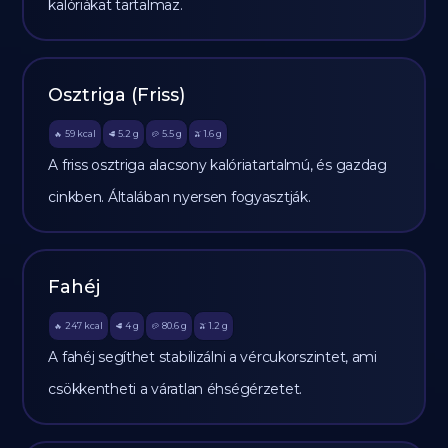
kalóriákat tartalmaz.
Osztriga (Friss)
59
kcal
5.2
g
5.5
g
1.6
g
🔥
🥩
🥔
🫒
A friss osztriga alacsony kalóriatartalmú, és gazdag
cinkben. Általában nyersen fogyasztják.
Fahéj
247
kcal
4
g
80.6
g
1.2
g
🔥
🥩
🥔
🫒
A fahéj segíthet stabilizálni a vércukorszintet, ami
csökkentheti a váratlan éhségérzetet.