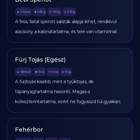
23
kcal
2.86
g
3.63
g
0.39
g
🔥
🥩
🥔
🫒
A friss, fiatal spenót saláták alapja lehet, rendkívül
alacsony a kalóriatartalma, és tele van vitaminnal.
Fürj Tojás (Egész)
158
kcal
13.1
g
0.4
g
11.1
g
🔥
🥩
🥔
🫒
A fürjtojás kisebb, mint a tyúktojás, de
tápanyagtartalma hasonló. Magas a
koleszterintartalma, ezért ne fogyaszd túl gyakran.
Fehérbor