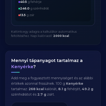
40.5
g fehérje
246.0
g szénhidrát
13.5
g zsír
Kattints egy adagra a kalkulátor automatikus
feltöltéséhez. Napi kalóriacél:
2000 kcal
.
Mennyi tápanyagot tartalmaz a
Kenyérke
?
Add meg a fogyasztott mennyiséget és az alábbi
értékek azonnal frissülnek. 100 g
Kenyérke
tartalmaz:
268 kcal
kalóriát,
8.1 g
fehérjét,
49.2 g
szénhidrátot és
2.7 g
zsírt.