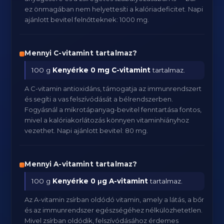
ez önmagában nem helyettesíti a kalóriadeficitet. Napi
ajánlott bevitel felnőtteknek: 1000 mg.
Mennyi C-vitamint tartalmaz?
100 g
Kenyérke
0 mg C-vitamint
tartalmaz.
A C-vitamin antioxidáns, támogatja az immunrendszert
és segíti a vas felszívódását a bélrendszerben.
Fogyásnál a mikrotápanyag-bevitel fenntartása fontos,
mivel a kalóriakorlátozás könnyen vitaminhiányhoz
vezethet. Napi ajánlott bevitel: 80 mg.
Mennyi A-vitamint tartalmaz?
100 g
Kenyérke
0 μg A-vitamint
tartalmaz.
Az A-vitamin zsírban oldódó vitamin, amely a látás, a bőr
és az immunrendszer egészségéhez nélkülözhetetlen.
Mivel zsírban oldódik, felszívódásához érdemes