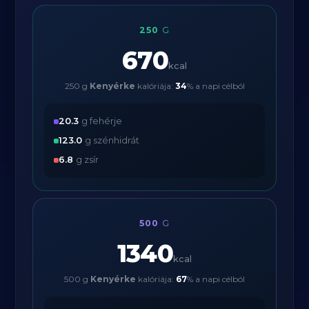
250
G
670
kcal
250 g
Kenyérke
kalóriája:
34
% a napi célból
20.3
g fehérje
123.0
g szénhidrát
6.8
g zsír
500
G
1340
kcal
500 g
Kenyérke
kalóriája:
67
% a napi célból