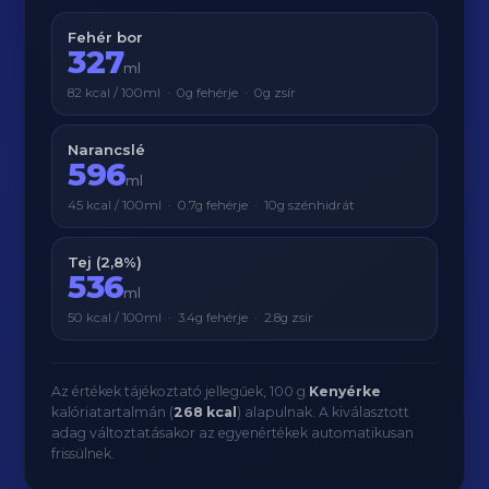
Fehér bor
327
ml
82 kcal / 100ml · 0g fehérje · 0g zsír
Narancslé
596
ml
45 kcal / 100ml · 0.7g fehérje · 10g szénhidrát
Tej (2,8%)
536
ml
50 kcal / 100ml · 3.4g fehérje · 2.8g zsír
Az értékek tájékoztató jellegűek, 100 g
Kenyérke
kalóriatartalmán (
268 kcal
) alapulnak. A kiválasztott
adag változtatásakor az egyenértékek automatikusan
frissülnek.