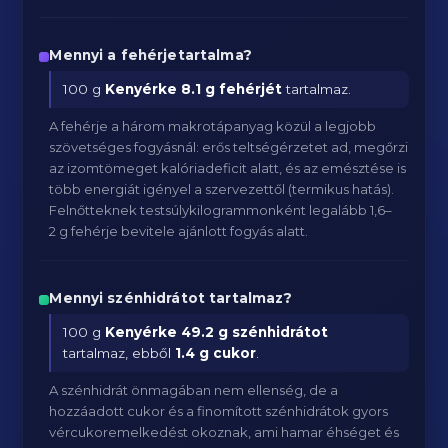
Mennyi a fehérjetartalma?
100 g
Kenyérke
8.1 g fehérjét
tartalmaz.
A fehérje a három makrotápanyag közül a legjobb
szövetséges fogyásnál: erős teltségérzetet ad, megőrzi
az izomtömeget kalóriadeficit alatt, és az emésztése is
több energiát igényel a szervezettől (termikus hatás).
Felnőtteknek testsúlykilogrammonként legalább 1,6–
2 g fehérje bevitele ajánlott fogyás alatt.
Mennyi szénhidrátot tartalmaz?
100 g
Kenyérke
49.2 g szénhidrátot
tartalmaz, ebből
1.4 g cukor
.
A szénhidrát önmagában nem ellenség, de a
hozzáadott cukor és a finomított szénhidrátok gyors
vércukoremelkedést okoznak, ami hamar éhséget és