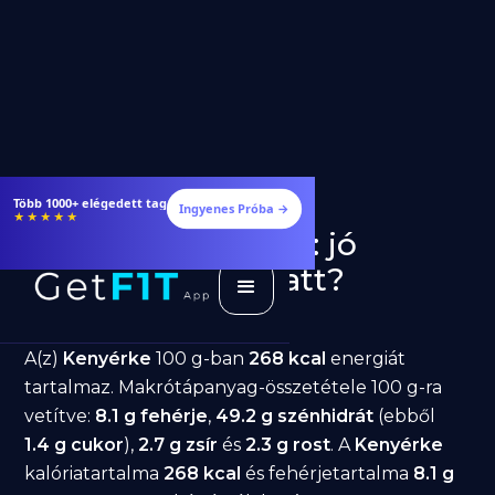
Több 1000+ elégedett tag
Ingyenes Próba →
★★★★★
Kenyérke fogyásra: jó
választás diéta alatt?
GetFIT App
Írta -
March 19, 2026
A(z)
Kenyérke
100 g-ban
268 kcal
energiát
tartalmaz. Makrótápanyag-összetétele 100 g-ra
vetítve:
8.1 g fehérje
,
49.2 g szénhidrát
(ebből
1.4 g cukor
),
2.7 g zsír
és
2.3 g rost
. A
Kenyérke
kalóriatartalma
268 kcal
és fehérjetartalma
8.1 g