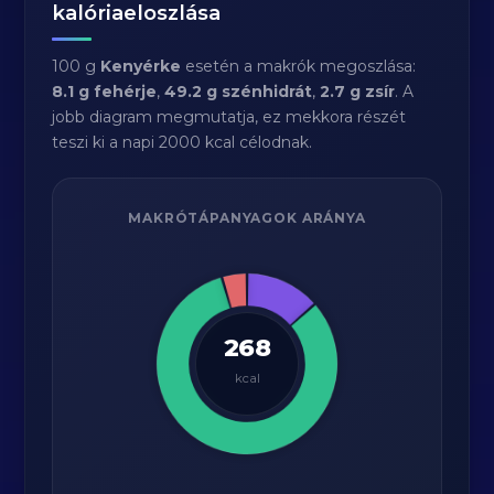
kalóriaeloszlása
100 g
Kenyérke
esetén a makrók megoszlása:
8.1 g fehérje
,
49.2 g szénhidrát
,
2.7 g zsír
. A
jobb diagram megmutatja, ez mekkora részét
teszi ki a napi 2000 kcal célodnak.
MAKRÓTÁPANYAGOK ARÁNYA
268
kcal