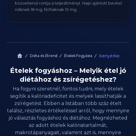
közvetlenül rontja a teljesítményt. Napi ajánlott bevitel:
nőknek 18 mg, férfiaknak 10 mg.
Kenyérke
Diéta és Étrend
Ételek Fogyásra
Ételek fogyáshoz – Melyik étel jó
diétához és zsírégetéshez?
Ha fogyni szeretnél, fontos tudni, mely ételek
segítik a kalóriadeficitet és melyek lassíthatják a
zsírégetést. Ebben a listában több száz ételt
találsz, részletes értékeléssel arról, hogy mennyire
jó választás fogyáshoz és diétához. Megnézheted
az adott ételek kalóriatartalmát,
makrotápanyagait, valamint azt is, mennyire