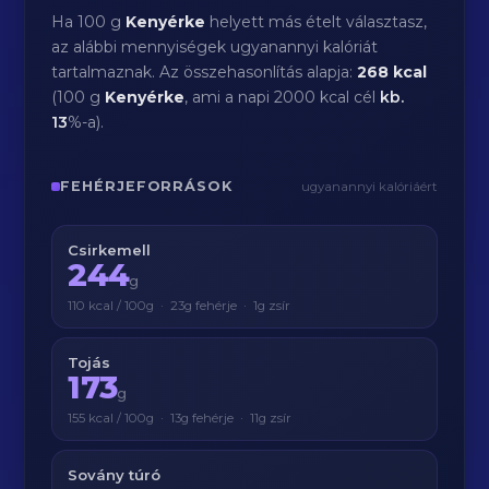
Ha 100 g
Kenyérke
helyett más ételt választasz,
az alábbi mennyiségek ugyanannyi kalóriát
tartalmaznak. Az összehasonlítás alapja:
268 kcal
(100 g
Kenyérke
, ami a napi 2000 kcal cél
kb.
13
%-a).
FEHÉRJEFORRÁSOK
ugyanannyi kalóriáért
Csirkemell
244
g
110 kcal / 100g · 23g fehérje · 1g zsír
Tojás
173
g
155 kcal / 100g · 13g fehérje · 11g zsír
Sovány túró