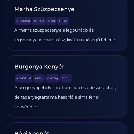
Marha Szűzpecsenye
218
kcal
27.6
g
0
g
11.1
g
🔥
🥩
🥔
🫒
A marha szűzpecsenye a legpuhább és
legsoványabb marharész, kiváló minőségű fehérje.
Burgonya Kenyér
240
kcal
6.8
g
47.5
g
3.9
g
🔥
🥩
🥔
🫒
A burgonyapehely miatt puhább és édeskés lehet,
de tápanyagtartalma hasonló a sima fehér
kenyéréhez.
Bébi Spenót