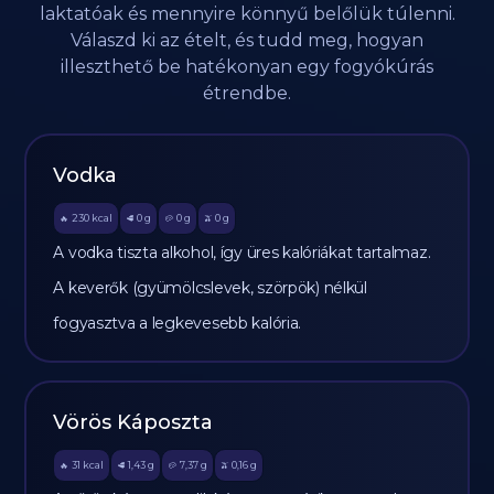
laktatóak és mennyire könnyű belőlük túlenni.
Válaszd ki az ételt, és tudd meg, hogyan
illeszthető be hatékonyan egy fogyókúrás
étrendbe.
Vodka
230
kcal
0
g
0
g
0
g
🔥
🥩
🥔
🫒
A vodka tiszta alkohol, így üres kalóriákat tartalmaz.
A keverők (gyümölcslevek, szörpök) nélkül
fogyasztva a legkevesebb kalória.
Vörös Káposzta
31
kcal
1,43
g
7,37
g
0,16
g
🔥
🥩
🥔
🫒