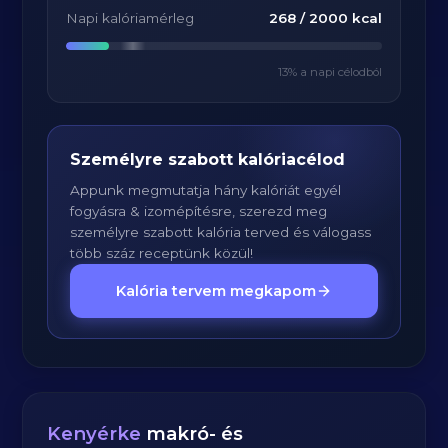
Napi kalóriamérleg
268
/
2000
kcal
13
% a napi célodból
Személyre szabott kalóriacélod
Appunk megmutatja hány kalóriát egyél
fogyásra & izomépítésre, szerezd meg
személyre szabott kalória terved és válogass
több száz receptünk közül!
Kalória tervem megkapom
Kenyérke
makró- és