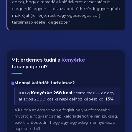
ebéd), hogy a maradék kalóriakeret a vacsorára is
elegendő legyen — és az adott étkezés leggyengébb
makróját (fehérje, rost vagy egészséges zsír)
tartalmazó étellel kiegészíteni.
Mit érdemes tudni a
Kenyérke
tápanyagairól?
Mennyi kalóriát tartalmaz?
100 g
Kenyérke
268 kcal
-t tartalmaz — ez egy
átlagos 2000 kcal-s napi célhoz képest kb.
13
%
.
A kalória az étrendben elfoglalt hely legfontosabb
mutatója: fogyáshoz napi kalóriadeficitre van szükség,
ezért fontos tudni, hogy egy-egy adag mennyit visz a
napi keretből.