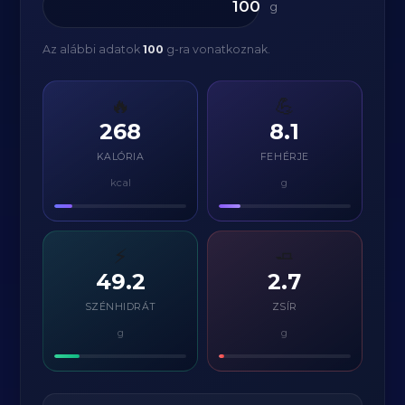
g
Az alábbi adatok
100
g-ra vonatkoznak.
🔥
💪
268
8.1
KALÓRIA
FEHÉRJE
kcal
g
⚡
🧈
49.2
2.7
SZÉNHIDRÁT
ZSÍR
g
g