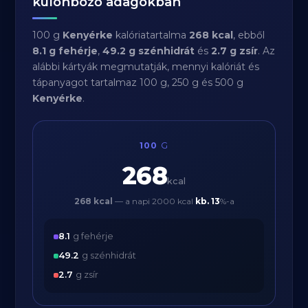
különböző adagokban
100 g
Kenyérke
kalóriatartalma
268 kcal
, ebből
8.1 g fehérje
,
49.2 g szénhidrát
és
2.7 g zsír
. Az
alábbi kártyák megmutatják, mennyi kalóriát és
tápanyagot tartalmaz 100 g, 250 g és 500 g
Kenyérke
.
100
G
268
kcal
268 kcal
— a napi 2000 kcal
kb.
13
%-a
8.1
g fehérje
49.2
g szénhidrát
2.7
g zsír