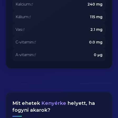
Kalcium
240
mg
Kálium
115
mg
Vas
2.1
mg
C-vitamin
0.0
mg
A-vitamin
0
μg
Mit ehetek
Kenyérke
helyett, ha
fogyni akarok?