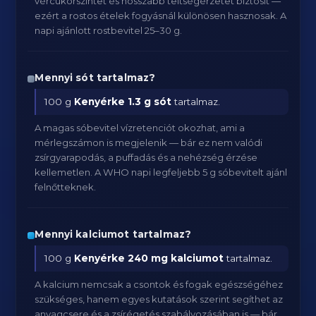
vércukorszintet és hosszabb teltségérzetet biztosít —
ezért a rostos ételek fogyásnál különösen hasznosak. A
napi ajánlott rostbevitel 25–30 g.
Mennyi sót tartalmaz?
100 g
Kenyérke
1.3 g sót
tartalmaz.
A magas sóbevitel vízretenciót okozhat, ami a
mérlegszámon is megjelenik — bár ez nem valódi
zsírgyarapodás, a puffadás és a nehézség érzése
kellemetlen. A WHO napi legfeljebb 5 g sóbevitelt ajánl
felnőtteknek.
Mennyi kalciumot tartalmaz?
100 g
Kenyérke
240 mg kalciumot
tartalmaz.
A kalcium nemcsak a csontok és fogak egészségéhez
szükséges, hanem egyes kutatások szerint segíthet az
anyagcsere és a zsírégetés szabályozásában is — bár