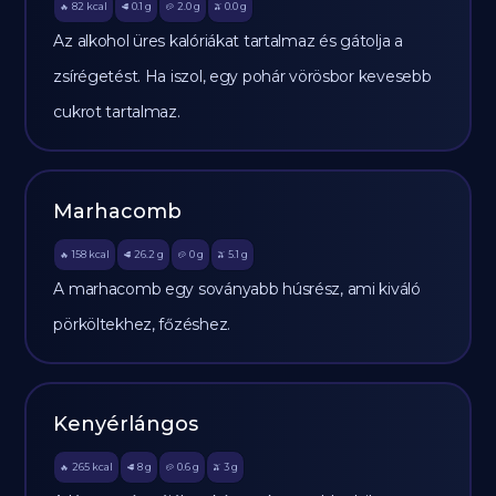
82
kcal
0.1
g
2.0
g
0.0
g
🔥
🥩
🥔
🫒
Az alkohol üres kalóriákat tartalmaz és gátolja a
zsírégetést. Ha iszol, egy pohár vörösbor kevesebb
cukrot tartalmaz.
Marhacomb
158
kcal
26.2
g
0
g
5.1
g
🔥
🥩
🥔
🫒
A marhacomb egy soványabb húsrész, ami kiváló
pörköltekhez, főzéshez.
Kenyérlángos
265
kcal
8
g
0.6
g
3
g
🔥
🥩
🥔
🫒