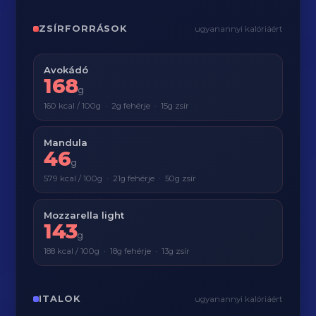
ZSÍRFORRÁSOK
ugyanannyi kalóriáért
Avokádó
168
g
160 kcal / 100g · 2g fehérje · 15g zsír
Mandula
46
g
579 kcal / 100g · 21g fehérje · 50g zsír
Mozzarella light
143
g
188 kcal / 100g · 18g fehérje · 13g zsír
ITALOK
ugyanannyi kalóriáért