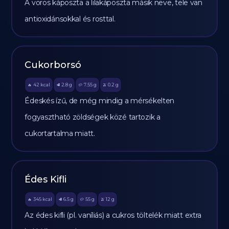
A vörös káposzta a lilakáposzta másik neve, tele van
antioxidánsokkal és rosttal.
Cukorborsó
42
kcal
2.8
g
7.55
g
0.2
g
🔥
🥩
🥔
🫒
Édeskés ízű, de még mindig a mérsékelten
fogyasztható zöldségek közé tartozik a
cukortartalma miatt.
Édes Kifli
345
kcal
6.5
g
55
g
12
g
🔥
🥩
🥔
🫒
Az édes kifli (pl. vaníliás) a cukros töltelék miatt extra