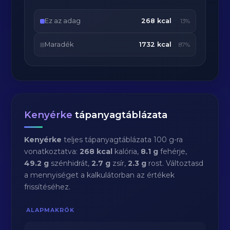
Ez az adag
268 kcal
13%
Maradék
1732 kcal
87%
Kenyérke
tápanyagtáblázata
Kenyérke
teljes tápanyagtáblázata 100 g-ra
vonatkoztatva:
268 kcal
kalória,
8.1 g
fehérje,
49.2 g
szénhidrát,
2.7 g
zsír,
2.3 g
rost. Változtasd
a mennyiséget a kalkulátorban az értékek
frissítéséhez.
ALAPMAKRÓK