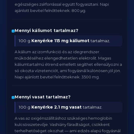
egészséges zsírforrással együtt fogyasztani. Napi
ajánlott bevitel felnőtteknek: 800 μg.
Mennyi káliumot tartalmaz?
100 g
Kenyérke
115 mg káliumot
tartalmaz.
A kálium az izomfunkció és az idegrendszer
működéséhez elengedhetetlen elektrolit. Magas
káliumtartalmú étrend emellett segíthet ellensúlyozni a
só okozta vízretenciót, ami fogyásnál különösen jól jön.
Napi ajánlott bevitel felnőtteknek: 3500 mg.
Mennyi vasat tartalmaz?
100 g
Kenyérke
2.1 mg vasat
tartalmaz.
A vas az oxigénszállításhoz szükséges hemoglobin
kulcsösszetevője. Vashiány fáradtságot, csökkent
terhelhetőséget okozhat — ami edzés alapú fogyásnál