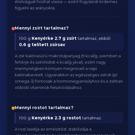
ételvágyat hozhat vissza — ezért fogyásnál érdemes
figyelni az arányokra.
Mennyi zsírt tartalmaz?
100 g
Kenyérke
2.7 g zsírt
tartalmaz, ebből
0.6 g telített zsírsav
.
A zsír kalóriasűrű makrotápanyag (9 kcal/g, szemben a
fehérje és szénhidrát 4 kcal/g-jával), ezért nagy
mennyiségben könnyen megnöveli a napi
kalóriabevitelt. Ugyanakkor az egészséges zsírok (pl.
omega-3) fontosak a hormonegyensúlyhoz és a zsírban
oldódó vitaminok felszívódásához.
Mennyi rostot tartalmaz?
100 g
Kenyérke
2.3 g rostot
tartalmaz.
A rost lassítja az emésztést, stabilizálja a