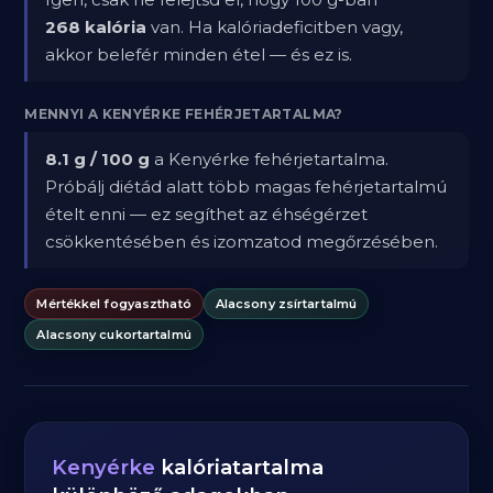
268 kalória
van. Ha kalóriadeficitben vagy,
akkor belefér minden étel — és ez is.
MENNYI A KENYÉRKE FEHÉRJETARTALMA?
8.1 g / 100 g
a Kenyérke fehérjetartalma.
Próbálj diétád alatt több magas fehérjetartalmú
ételt enni — ez segíthet az éhségérzet
csökkentésében és izomzatod megőrzésében.
Mértékkel fogyasztható
Alacsony zsírtartalmú
Alacsony cukortartalmú
Kenyérke
kalóriatartalma