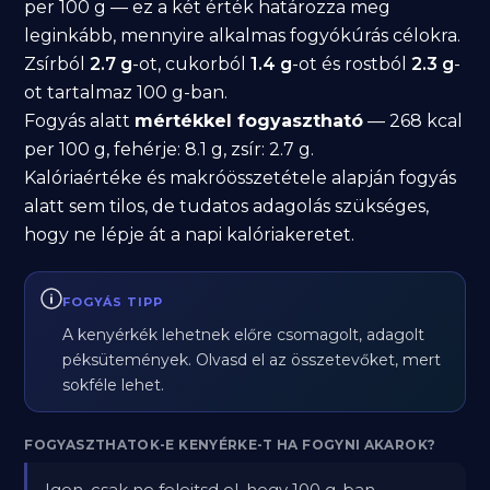
per 100 g — ez a két érték határozza meg
leginkább, mennyire alkalmas fogyókúrás célokra.
Zsírból
2.7 g
-ot, cukorból
1.4 g
-ot és rostból
2.3 g
-
ot tartalmaz 100 g-ban.
Fogyás alatt
mértékkel fogyasztható
— 268 kcal
per 100 g, fehérje: 8.1 g, zsír: 2.7 g.
Kalóriaértéke és makróösszetétele alapján fogyás
alatt sem tilos, de tudatos adagolás szükséges,
hogy ne lépje át a napi kalóriakeretet.
FOGYÁS TIPP
A kenyérkék lehetnek előre csomagolt, adagolt
péksütemények. Olvasd el az összetevőket, mert
sokféle lehet.
FOGYASZTHATOK-E KENYÉRKE-T HA FOGYNI AKAROK?
Igen, csak ne felejtsd el, hogy 100 g-ban