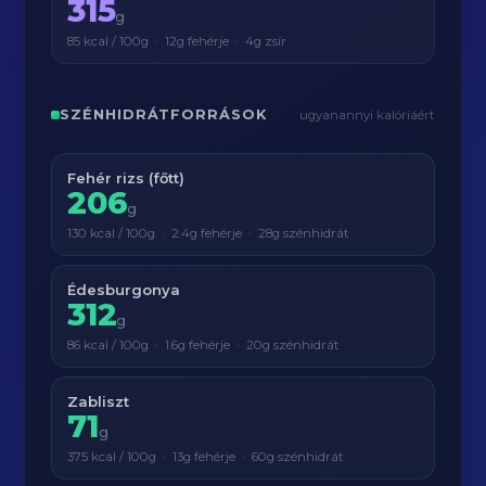
315
g
85 kcal / 100g · 12g fehérje · 4g zsír
SZÉNHIDRÁTFORRÁSOK
ugyanannyi kalóriáért
Fehér rizs (főtt)
206
g
130 kcal / 100g · 2.4g fehérje · 28g szénhidrát
Édesburgonya
312
g
86 kcal / 100g · 1.6g fehérje · 20g szénhidrát
Zabliszt
71
g
375 kcal / 100g · 13g fehérje · 60g szénhidrát