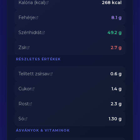
Kalória (kcal)
268
kcal
Fehérje
8.1
g
Szénhidrát
49.2
g
Zsír
2.7
g
RÉSZLETES ÉRTÉKEK
Telített zsírsav
0.6
g
Cukor
1.4
g
Rost
2.3
g
Só
1.30
g
ÁSVÁNYOK & VITAMINOK