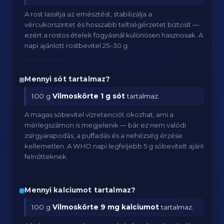
A rost lassítja az emésztést, stabilizálja a
vércukorszintet és hosszabb teltségérzetet biztosít —
ezért a rostos ételek fogyásnál különösen hasznosak. A
napi ajánlott rostbevitel 25–30 g.
Mennyi sót tartalmaz?
100 g
Vilmoskörte
1 g sót
tartalmaz.
A magas sóbevitel vízretenciót okozhat, ami a
mérlegszámon is megjelenik — bár ez nem valódi
zsírgyarapodás, a puffadás és a nehézség érzése
kellemetlen. A WHO napi legfeljebb 5 g sóbevitelt ajánl
felnőtteknek.
Mennyi kalciumot tartalmaz?
100 g
Vilmoskörte
9 mg kalciumot
tartalmaz.