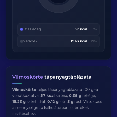
Ez az adag
57 kcal
3%
Maradék
1943 kcal
97%
Vilmoskörte
tápanyagtáblázata
Vilmoskörte
teljes tápanyagtáblázata 100 g-ra
vonatkoztatva:
57 kcal
kalória,
0.38 g
fehérje,
15.23 g
szénhidrát,
0.12 g
zsír,
3 g
rost. Változtasd
a mennyiséget a kalkulátorban az értékek
frissítéséhez.