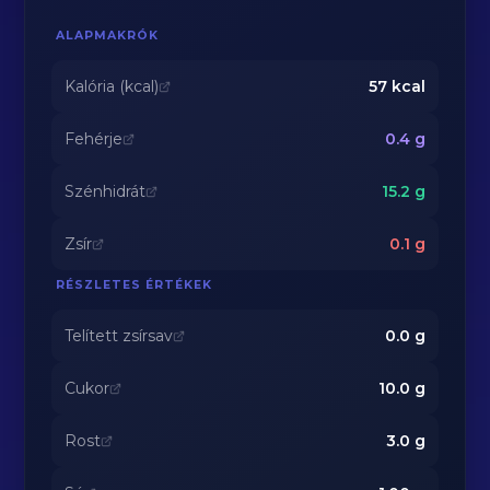
ALAPMAKRÓK
Kalória (kcal)
57
kcal
Fehérje
0.4
g
Szénhidrát
15.2
g
Zsír
0.1
g
RÉSZLETES ÉRTÉKEK
Telített zsírsav
0.0
g
Cukor
10.0
g
Rost
3.0
g