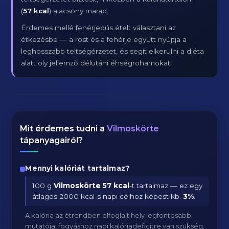
(
57 kcal
) alacsony marad.
Érdemes mellé fehérjedús ételt választani az
étkezésbe — a rost és a fehérje együtt nyújtja a
leghosszabb teltségérzetet, és segít elkerülni a diéta
alatt oly jellemző délutáni éhségrohamokat.
Mit érdemes tudni a
Vilmoskörte
tápanyagairól?
Mennyi kalóriát tartalmaz?
100 g
Vilmoskörte
57 kcal
-t tartalmaz — ez egy
átlagos 2000 kcal-s napi célhoz képest kb.
3
%
.
A kalória az étrendben elfoglalt hely legfontosabb
mutatója: fogyáshoz napi kalóriadeficitre van szükség,