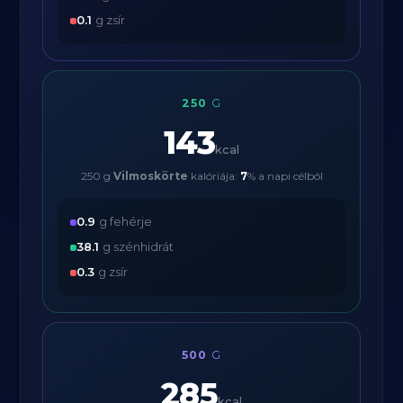
0.1
g zsír
250
G
143
kcal
250 g
Vilmoskörte
kalóriája:
7
% a napi célból
0.9
g fehérje
38.1
g szénhidrát
0.3
g zsír
500
G
285
kcal