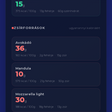
15
g
375 kcal / 100g · 13g fehérje · 60g szénhidrát
ZSÍRFORRÁSOK
ugyanannyi kalóriáért
Avokádó
36
g
160 kcal / 100g · 2g fehérje · 15g zsír
Mandula
10
g
579 kcal / 100g · 21g fehérje · 50g zsír
Mozzarella light
30
g
188 kcal / 100g · 18g fehérje · 13g zsír