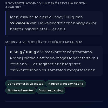
FOGYASZTHATOK-E VILMOSKÖRTE-T HA FOGYNI
AKAROK?
Igen, csak ne felejtsd el, hogy 100 g-ban
57 kalória
van. Ha kalóriadeficitben vagy, akkor
belefér minden étel — és ez is.
MENNYI A VILMOSKÖRTE FEHÉRJETARTALMA?
0.38 g / 100 g
a Vilmoskörte fehérjetartalma.
Próbálj diétád alatt több magas fehérjetartalmú
ételt enni — ez segíthet az éhségérzet
csökkentésében és izomzatod megőrzésében.
Jó fogyókúrás választás
Nagyon alacsony kalória
Szinte zsírmentes
Rostban gazdag