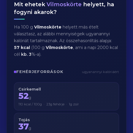
Mit ehetek
Vilmoskörte
helyett, ha
fogyni akarok?
Ha 100 g
Vilmoskörte
helyett más ételt
választasz, az alábbi mennyiségek ugyanannyi
kalóriát tartalmaznak. Az összehasonlítás alapja:
57 kcal
(100 g
Vilmoskörte
, ami a napi 2000 kcal
cél
kb.
3
%-a).
FEHÉRJEFORRÁSOK
ugyanannyi kalóriáért
Csirkemell
52
g
110 kcal / 100g · 23g fehérje · 1g zsír
Tojás
37
g