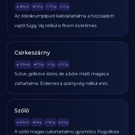
98
kcal
1.57
g
17.3
g
2.1
g
🔥
🥩
🥔
🫒
Az édeskrumplipüré kalóriatartalma a hozzáadott
vajtól függ. Vaj nélkül is finom és krémes.
Csirkeszárny
215
kcal
17.6
g
0
g
15.3
g
🔥
🥩
🥔
🫒
Sütve, grillezve isteni, de a bőre miatt magas a
zsírtartalma. Érdemes a szárnyvég nélkül enni.
Szőlő
69
kcal
0.6
g
18.1
g
0.2
g
🔥
🥩
🥔
🫒
A szőlő magas cukortartalmú gyümölcs. Fogyókúra