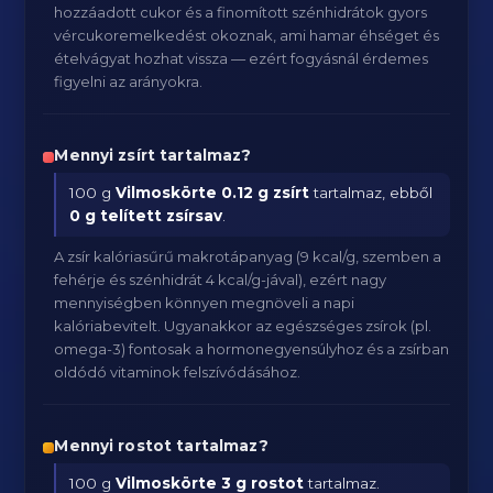
hozzáadott cukor és a finomított szénhidrátok gyors
vércukoremelkedést okoznak, ami hamar éhséget és
ételvágyat hozhat vissza — ezért fogyásnál érdemes
figyelni az arányokra.
Mennyi zsírt tartalmaz?
100 g
Vilmoskörte
0.12 g zsírt
tartalmaz, ebből
0 g telített zsírsav
.
A zsír kalóriasűrű makrotápanyag (9 kcal/g, szemben a
fehérje és szénhidrát 4 kcal/g-jával), ezért nagy
mennyiségben könnyen megnöveli a napi
kalóriabevitelt. Ugyanakkor az egészséges zsírok (pl.
omega-3) fontosak a hormonegyensúlyhoz és a zsírban
oldódó vitaminok felszívódásához.
Mennyi rostot tartalmaz?
100 g
Vilmoskörte
3 g rostot
tartalmaz.