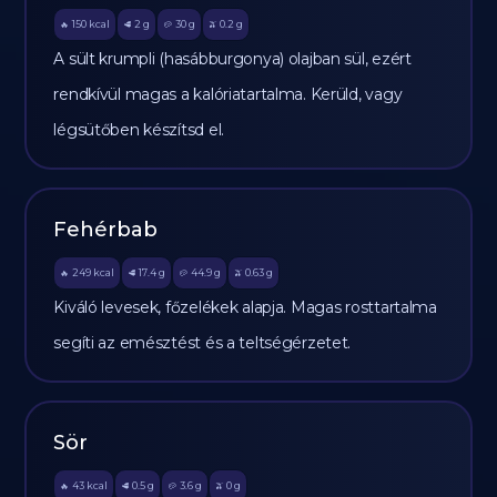
150
kcal
2
g
30
g
0.2
g
🔥
🥩
🥔
🫒
A sült krumpli (hasábburgonya) olajban sül, ezért
rendkívül magas a kalóriatartalma. Kerüld, vagy
légsütőben készítsd el.
Fehérbab
249
kcal
17.4
g
44.9
g
0.63
g
🔥
🥩
🥔
🫒
Kiváló levesek, főzelékek alapja. Magas rosttartalma
segíti az emésztést és a teltségérzetet.
Sör
43
kcal
0.5
g
3.6
g
0
g
🔥
🥩
🥔
🫒