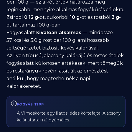
per 100 g — ez a két érték határozza meg
leginkább, mennyire alkalmas fogyókúrás célokra.
Zsírból
0.12 g
-ot, cukorból
10 g
-ot és rostból
3 g
-
ot tartalmaz 100 g-ban.
Fogyás alatt
kiválóan alkalmas
— mindössze
57 kcal és 3.0 g rost per 100 g, ami hosszabb
teltségérzetet biztosít kevés kalóriával.
Az ilyen típusú, alacsony kalóriájú és rostos ételek
fogyás alatt különösen értékesek, mert tömegük
és rostarányuk révén lassítják az emésztést
anélkül, hogy megterhelnék a napi
kalóriakeretet.
FOGYÁS TIPP
A Vilmoskörte egy illatos, édes körtefajta. Alacsony
kalóriatartalmú gyümölcs.