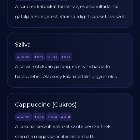
A sör üres kalóriákat tartalmaz, és alkoholtartalma
gátolja a zsírégetést. Válaszd a light söröket, ha iszol.
Szilva
46
kcal
0.7
g
11.4
g
0.3
g
🔥
🥩
🥔
🫒
A szilva rostokban gazdag, és enyhe hashajtó
hatású lehet. Alacsony kalóriatartalmú gyümölcs.
Cappuccino (Cukros)
52
kcal
2.5
g
8.3
g
2.1
g
🔥
🥩
🥔
🫒
A cukorral készült változat szinte desszertnek
számít a magas kalóriatartalma miatt.