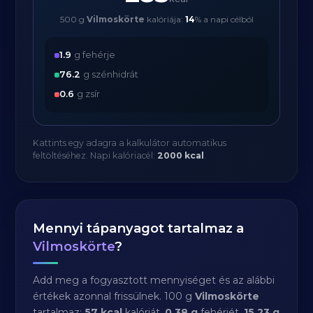
500 g
Vilmoskörte
kalóriája:
14
% a napi célból
1.9
g fehérje
76.2
g szénhidrát
0.6
g zsír
Kattints egy adagra a kalkulátor automatikus
feltöltéséhez. Napi kalóriacél:
2000 kcal
.
Mennyi tápanyagot tartalmaz a
Vilmoskörte
?
Add meg a fogyasztott mennyiséget és az alábbi
értékek azonnal frissülnek. 100 g
Vilmoskörte
tartalmaz:
57 kcal
kalóriát,
0.38 g
fehérjét,
15.23 g