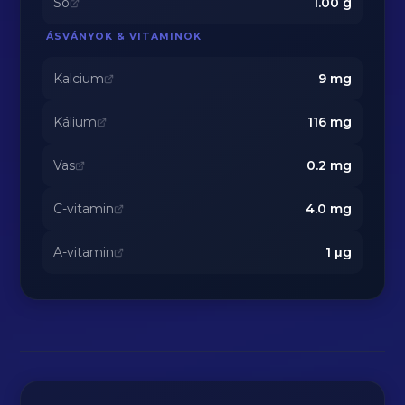
Só
1.00
g
ÁSVÁNYOK & VITAMINOK
Kalcium
9
mg
Kálium
116
mg
Vas
0.2
mg
C-vitamin
4.0
mg
A-vitamin
1
μg