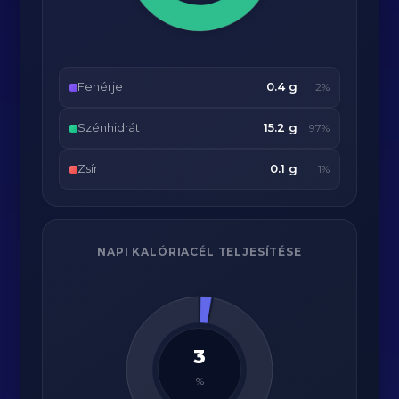
Fehérje
0.4 g
2%
Szénhidrát
15.2 g
97%
Zsír
0.1 g
1%
NAPI KALÓRIACÉL TELJESÍTÉSE
3
%