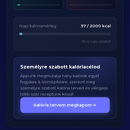
Napi kalóriamérleg
57
/
2000
kcal
3
% a napi célodból
Személyre szabott kalóriacélod
Appunk megmutatja hány kalóriát egyél
fogyásra & izomépítésre, szerezd meg
személyre szabott kalória terved és válogass
több száz receptünk közül!
Kalória tervem megkapom