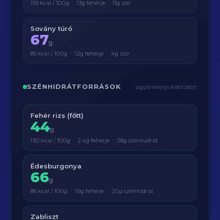
155 kcal / 100g · 13g fehérje · 11g zsír
Sovány túró
67
g
85 kcal / 100g · 12g fehérje · 4g zsír
SZÉNHIDRÁTFORRÁSOK
ugyanannyi kalóriáért
Fehér rizs (főtt)
44
g
130 kcal / 100g · 2.4g fehérje · 28g szénhidrát
Édesburgonya
66
g
86 kcal / 100g · 1.6g fehérje · 20g szénhidrát
Zabliszt