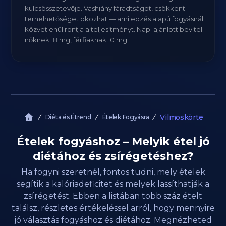
kulcsösszetevője. Vashiány fáradtságot, csökkent
terhelhetőséget okozhat — ami edzés alapú fogyásnál
közvetlenül rontja a teljesítményt. Napi ajánlott bevitel:
nőknek 18 mg, férfiaknak 10 mg.
Vilmoskörte
Diéta és Étrend
Ételek Fogyásra
Ételek fogyáshoz – Melyik étel jó
diétához és zsírégetéshez?
Ha fogyni szeretnél, fontos tudni, mely ételek
segítik a kalóriadeficitet és melyek lassíthatják a
zsírégetést. Ebben a listában több száz ételt
találsz, részletes értékeléssel arról, hogy mennyire
jó választás fogyáshoz és diétához. Megnézheted