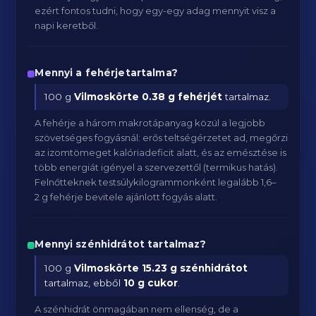
ezért fontos tudni, hogy egy-egy adag mennyit visz a
napi keretből.
Mennyi a fehérjetartalma?
100 g
Vilmoskörte
0.38 g fehérjét
tartalmaz.
A fehérje a három makrotápanyag közül a legjobb
szövetséges fogyásnál: erős teltségérzetet ad, megőrzi
az izomtömeget kalóriadeficit alatt, és az emésztése is
több energiát igényel a szervezettől (termikus hatás).
Felnőtteknek testsúlykilogrammonként legalább 1,6–
2 g fehérje bevitele ajánlott fogyás alatt.
Mennyi szénhidrátot tartalmaz?
100 g
Vilmoskörte
15.23 g szénhidrátot
tartalmaz, ebből
10 g cukor
.
A szénhidrát önmagában nem ellenség, de a