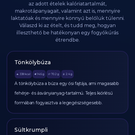
az adott ételek kalóriatartalmát,
makrotápanyagait, valamint azt is, mennyire
laktatóak és mennyire könnyű belőlük túlenni.
Válaszd ki az ételt, és tudd meg, hogyan
illeszthető be hatékonyan egy fogyókúrás
étrendbe.
Tönkölybúza
338
kcal
14.6
g
70.2
g
2.4
g
🔥
🥩
🥔
🫒
A tönkölybúza a búza egy ősi fajtája, ami magasabb
fehérje- és ásványianyag-tartalmú. Teljes kiőrlésű
formában fogyasztva a legegészségesebb.
Sültkrumpli