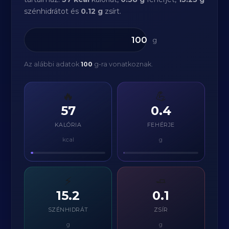
szénhidrátot és
0.12 g
zsírt.
g
Az alábbi adatok
100
g-ra vonatkoznak.
🔥
💪
57
0.4
KALÓRIA
FEHÉRJE
kcal
g
⚡
🧈
15.2
0.1
SZÉNHIDRÁT
ZSÍR
g
g