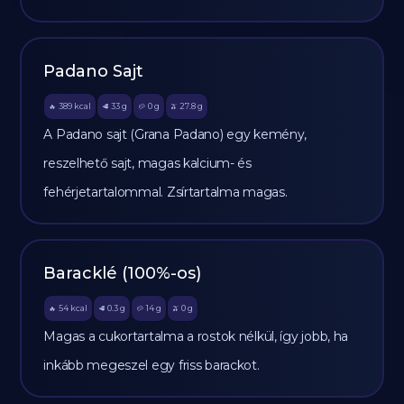
Padano Sajt
389
kcal
33
g
0
g
27.8
g
🔥
🥩
🥔
🫒
A Padano sajt (Grana Padano) egy kemény,
reszelhető sajt, magas kalcium- és
fehérjetartalommal. Zsírtartalma magas.
Baracklé (100%-os)
54
kcal
0.3
g
14
g
0
g
🔥
🥩
🥔
🫒
Magas a cukortartalma a rostok nélkül, így jobb, ha
inkább megeszel egy friss barackot.