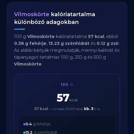
Vilmoskörte
kalóriatartalma
különböző adagokban
100 g
Vilmoskörte
kalóriatartalma
57 kcal
, ebből
0.38 g fehérje
,
15.23 g szénhidrát
és
0.12 g zsír
.
Az alábbi kártyák megmutatják, mennyi kalóriát és
tápanyagot tartalmaz 100 g, 250 g és 500 g
Vilmoskörte
.
100
G
57
kcal
57 kcal
— a napi 2000 kcal
kb.
3
%-a
0.4
g fehérje
15.2
g szénhidrát