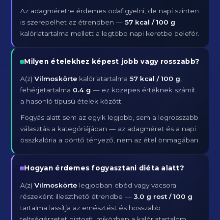
Az adagméretre érdemes odafigyelni, de napi szinten
is szerepelhet az étrendben —
57 kcal / 100 g
kalóriatartalma mellett a legtöbb napi keretbe belefér.
Milyen ételekhez képest jobb vagy rosszabb?
A(z)
Vilmoskörte
kalóriatartalma
57 kcal / 100 g
,
fehérjetartalma
0.4 g
— ez közepes értéknek számít
a hasonló típusú ételek között.
Fogyás alatt sem az egyik legjobb, sem a legrosszabb
választás a kategóriájában — az adagméret és a napi
összkalória a döntő tényező, nem az étel önmagában.
Hogyan érdemes fogyasztani diéta alatt?
A(z)
Vilmoskörte
legjobban ebéd vagy vacsora
részeként illeszthető étrendbe —
3.0 g rost / 100 g
tartalma lassítja az emésztést és hosszabb
teltségérzetet biztosít, miközben a kalóriatartalom