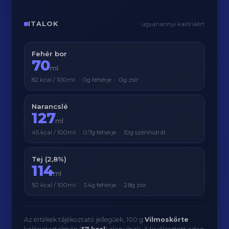
ITALOK
ugyanannyi kalóriáért
Fehér bor
70
ml
82 kcal / 100ml · 0g fehérje · 0g zsír
Narancslé
127
ml
45 kcal / 100ml · 0.7g fehérje · 10g szénhidrát
Tej (2,8%)
114
ml
50 kcal / 100ml · 3.4g fehérje · 2.8g zsír
Az értékek tájékoztató jellegűek, 100 g
Vilmoskörte