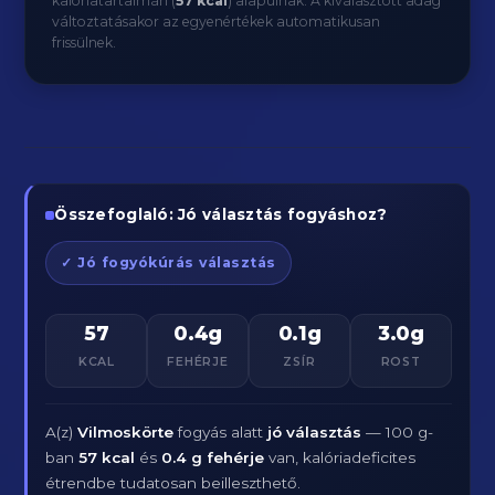
kalóriatartalmán (
57 kcal
) alapulnak. A kiválasztott adag
változtatásakor az egyenértékek automatikusan
frissülnek.
Összefoglaló: Jó választás fogyáshoz?
✓ Jó fogyókúrás választás
57
0.4g
0.1g
3.0g
KCAL
FEHÉRJE
ZSÍR
ROST
A(z)
Vilmoskörte
fogyás alatt
jó választás
— 100 g-
ban
57 kcal
és
0.4 g fehérje
van, kalóriadeficites
étrendbe tudatosan beilleszthető.