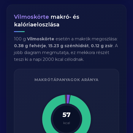
Vilmoskörte
makró- és
kalóriaeloszlása
100 g
Vilmoskörte
esetén a makrók megoszlása:
0.38 g fehérje
,
15.23 g szénhidrát
,
0.12 g zsír
. A
jobb diagram megmutatja, ez mekkora részét
teszi ki a napi 2000 kcal célodnak.
MAKRÓTÁPANYAGOK ARÁNYA
57
kcal