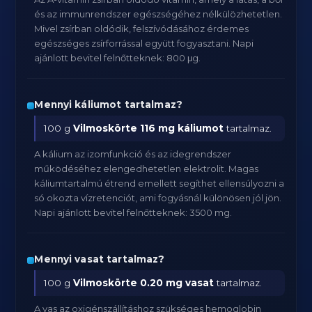
és az immunrendszer egészségéhez nélkülözhetetlen.
Mivel zsírban oldódik, felszívódásához érdemes
egészséges zsírforrással együtt fogyasztani. Napi
ajánlott bevitel felnőtteknek: 800 μg.
Mennyi káliumot tartalmaz?
100 g
Vilmoskörte
116 mg káliumot
tartalmaz.
A kálium az izomfunkció és az idegrendszer
működéséhez elengedhetetlen elektrolit. Magas
káliumtartalmú étrend emellett segíthet ellensúlyozni a
só okozta vízretenciót, ami fogyásnál különösen jól jön.
Napi ajánlott bevitel felnőtteknek: 3500 mg.
Mennyi vasat tartalmaz?
100 g
Vilmoskörte
0.20 mg vasat
tartalmaz.
A vas az oxigénszállításhoz szükséges hemoglobin