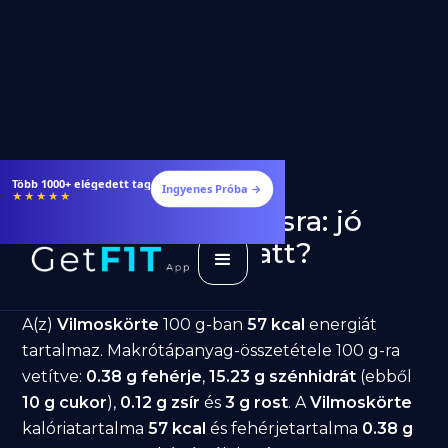
Több 1000+ elégedett tag
Ingyenes Próba →
★★★★★
Vilmoskörte fogyásra: jó
választás diéta alatt?
GetFIT App
Írta -
March 19, 2026
A(z)
Vilmoskörte
100 g-ban
57 kcal
energiát
tartalmaz. Makrótápanyag-összetétele 100 g-ra
vetítve:
0.38 g fehérje
,
15.23 g szénhidrát
(ebből
10 g cukor
),
0.12 g zsír
és
3 g rost
. A
Vilmoskörte
kalóriatartalma
57 kcal
és fehérjetartalma
0.38 g