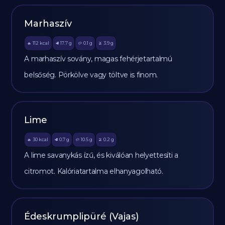
Marhaszív
112
kcal
17.7
g
0.1
g
3.9
g
🔥
🥩
🥔
🫒
A marhaszív sovány, magas fehérjetartalmú
belsőség. Pörkölve vagy töltve is finom.
Lime
30
kcal
0.7
g
10.5
g
0.2
g
🔥
🥩
🥔
🫒
A lime savanykás ízű, és kiválóan helyettesíti a
citromot. Kalóriatartalma elhanyagolható.
Édeskrumplipüré (Vajas)