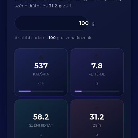
szénhidrátot és
31.2 g
zsírt.
g
Az alábbi adatok
100
g-ra vonatkoznak.
🔥
💪
537
7.8
KALÓRIA
FEHÉRJE
kcal
g
⚡
🧈
58.2
31.2
SZÉNHIDRÁT
ZSÍR
g
g