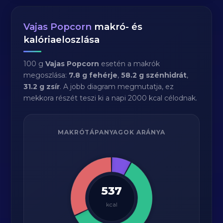
Vajas Popcorn
makró- és
kalóriaeloszlása
100 g
Vajas Popcorn
esetén a makrók
megoszlása:
7.8 g fehérje
,
58.2 g szénhidrát
,
31.2 g zsír
. A jobb diagram megmutatja, ez
mekkora részét teszi ki a napi 2000 kcal célodnak.
MAKRÓTÁPANYAGOK ARÁNYA
537
kcal