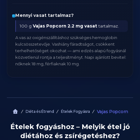
Mennyi vasat tartalmaz?
100 g
Vajas Popcorn
2.2 mg vasat
tartalmaz.
A vas az oxigénszállításhoz szükséges hemoglobin
kulcsösszetevője. Vashiány fáradtságot, csökkent
terhelhetőséget okozhat — ami edzés alapú fogyásnál
közvetlenül rontja a teljesítményt. Napi ajánlott bevitel:
nőknek 18 mg, férfiaknak 10 mg.
Vajas Popcorn
Diéta és Étrend
Ételek Fogyásra
Ételek fogyáshoz – Melyik étel jó
diétához és zsírégetéshez?