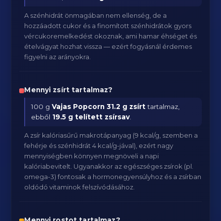
A szénhidrát önmagában nem ellenség, de a
hozzáadott cukor és a finomított szénhidrátok gyors
vércukoremelkedést okoznak, ami hamar éhséget és
ételvágyat hozhat vissza — ezért fogyásnál érdemes
figyelni az arányokra.
Mennyi zsírt tartalmaz?
100 g
Vajas Popcorn
31.2 g zsírt
tartalmaz,
ebből
19.5 g telített zsírsav
.
A zsír kalóriasűrű makrotápanyag (9 kcal/g, szemben a
fehérje és szénhidrát 4 kcal/g-jával), ezért nagy
mennyiségben könnyen megnöveli a napi
kalóriabevitelt. Ugyanakkor az egészséges zsírok (pl.
omega-3) fontosak a hormonegyensúlyhoz és a zsírban
oldódó vitaminok felszívódásához.
Mennyi rostot tartalmaz?