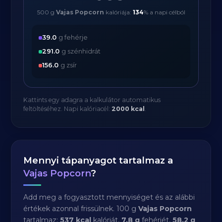
500 g
Vajas Popcorn
kalóriája:
134
% a napi célból
39.0
g fehérje
291.0
g szénhidrát
156.0
g zsír
Kattints egy adagra a kalkulátor automatikus
feltöltéséhez. Napi kalóriacél:
2000 kcal
.
Mennyi tápanyagot tartalmaz a
Vajas Popcorn
?
Add meg a fogyasztott mennyiséget és az alábbi
értékek azonnal frissülnek. 100 g
Vajas Popcorn
tartalmaz:
537 kcal
kalóriát,
7.8 g
fehérjét,
58.2 g