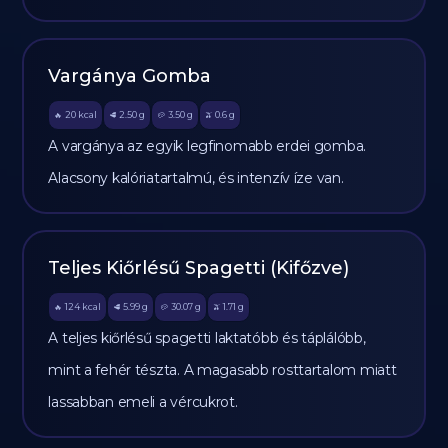
Vargánya Gomba
20
kcal
2.50
g
3.50
g
0.6
g
🔥
🥩
🥔
🫒
A vargánya az egyik legfinomabb erdei gomba.
Alacsony kalóriatartalmú, és intenzív íze van.
Teljes Kiőrlésű Spagetti (Kifőzve)
124
kcal
5.99
g
30.07
g
1.71
g
🔥
🥩
🥔
🫒
A teljes kiőrlésű spagetti laktatóbb és táplálóbb,
mint a fehér tészta. A magasabb rosttartalom miatt
lassabban emeli a vércukrot.