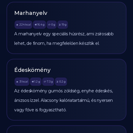
Marhanyelv
224
kcal
16.4
g
0
g
19
g
🔥
🥩
🥔
🫒
A marhanyelv egy speciális húsrész, ami zsírosabb
lehet, de finom, ha megfelelően készítik el.
Édeskömény
31
kcal
1.2
g
7.3
g
0.2
g
🔥
🥩
🥔
🫒
Az édeskömény gumós zöldség, enyhe édeskés,
ánizsos ízzel. Alacsony kalóriatartalmú, és nyersen
vagy főve is fogyasztható.