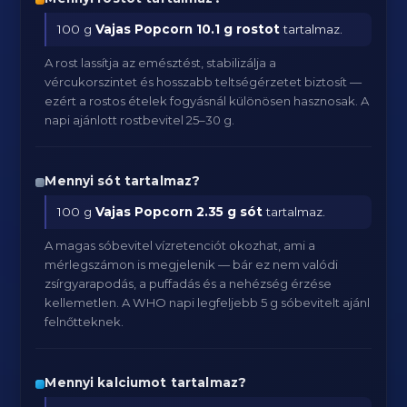
100 g
Vajas Popcorn
10.1 g rostot
tartalmaz.
A rost lassítja az emésztést, stabilizálja a
vércukorszintet és hosszabb teltségérzetet biztosít —
ezért a rostos ételek fogyásnál különösen hasznosak. A
napi ajánlott rostbevitel 25–30 g.
Mennyi sót tartalmaz?
100 g
Vajas Popcorn
2.35 g sót
tartalmaz.
A magas sóbevitel vízretenciót okozhat, ami a
mérlegszámon is megjelenik — bár ez nem valódi
zsírgyarapodás, a puffadás és a nehézség érzése
kellemetlen. A WHO napi legfeljebb 5 g sóbevitelt ajánl
felnőtteknek.
Mennyi kalciumot tartalmaz?