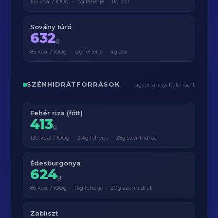
155 kcal / 100g · 13g fehérje · 11g zsír
Sovány túró
632
g
85 kcal / 100g · 12g fehérje · 4g zsír
SZÉNHIDRÁTFORRÁSOK
ugyanannyi kalóriáért
Fehér rizs (főtt)
413
g
130 kcal / 100g · 2.4g fehérje · 28g szénhidrát
Édesburgonya
624
g
86 kcal / 100g · 1.6g fehérje · 20g szénhidrát
Zabliszt