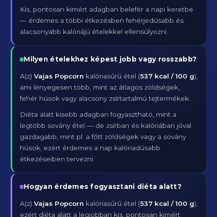
Kis, pontosan kimért adagban belefér a napi keretbe
— érdemes a többi étkezésben fehérjedúsabb és
alacsonyabb kalóriájú ételekkel ellensúlyozni.
Milyen ételekhez képest jobb vagy rosszabb?
A(z)
Vajas Popcorn
kalóriasűrű étel (
537 kcal / 100 g
),
ami lényegesen több, mint az átlagos zöldségek,
fehér húsok vagy alacsony zsírtartalmú tejtermékek.
Diéta alatt kisebb adagban fogyasztható, mint a
legtöbb sovány étel — de zsírban és kalóriában jóval
gazdagabb, mint pl. a főtt zöldségek vagy a sovány
húsok, ezért érdemes a nap kalóriadúsabb
étkezéseiben tervezni.
Hogyan érdemes fogyasztani diéta alatt?
A(z)
Vajas Popcorn
kalóriasűrű étel (
537 kcal / 100 g
),
ezért diéta alatt a legjobban kis, pontosan kimért