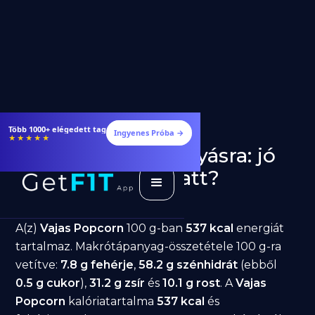
Több 1000+ elégedett tag
Ingyenes Próba →
★★★★★
Vajas Popcorn fogyásra: jó
választás diéta alatt?
GetFIT App
Írta -
March 19, 2026
A(z)
Vajas Popcorn
100 g-ban
537 kcal
energiát
tartalmaz. Makrótápanyag-összetétele 100 g-ra
vetítve:
7.8 g fehérje
,
58.2 g szénhidrát
(ebből
0.5 g cukor
),
31.2 g zsír
és
10.1 g rost
. A
Vajas
Popcorn
kalóriatartalma
537 kcal
és