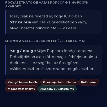
FOGYASZTHATOK-E VAJAS POPCORN-T HA FOGYNI
AKAROK?
Igen, csak ne felejtsd el, hogy 100 g-ban
537 kalória
van. Ha kalóriadeficitben vagy,
akkor belefér minden étel — és ez is.
MENNYI A VAJAS POPCORN FEHÉRJETARTALMA?
7.8 g / 100 g
a Vajas Popcorn fehérjetartalma.
Próbálj diétád alatt több magas fehérjetartalmú
ételt enni — ez segíthet az éhségérzet
csökkentésében és izomzatod megőrzésében.
Könnyű túlenni belőle
Ritkán ajánlott diétában
Kalóriadús
Magas zsírtartalmú
Alacsony cukortartalmú