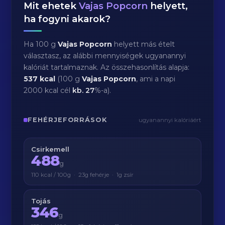
Mit ehetek
Vajas Popcorn
helyett,
ha fogyni akarok?
Ha 100 g
Vajas Popcorn
helyett más ételt
választasz, az alábbi mennyiségek ugyanannyi
kalóriát tartalmaznak. Az összehasonlítás alapja:
537 kcal
(100 g
Vajas Popcorn
, ami a napi
2000 kcal cél
kb.
27
%-a).
FEHÉRJEFORRÁSOK
ugyanannyi kalóriáért
Csirkemell
488
g
110 kcal / 100g · 23g fehérje · 1g zsír
Tojás
346
g