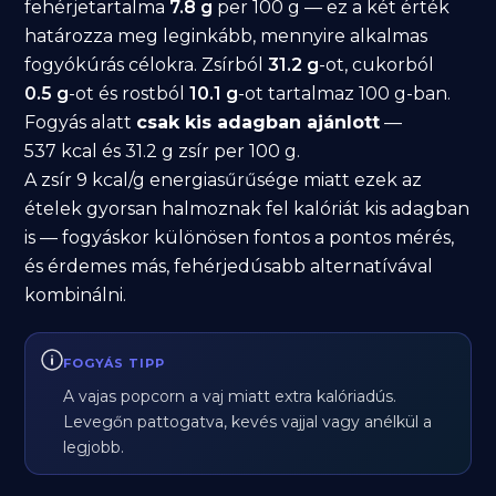
fehérjetartalma
7.8 g
per 100 g — ez a két érték
határozza meg leginkább, mennyire alkalmas
fogyókúrás célokra. Zsírból
31.2 g
-ot, cukorból
0.5 g
-ot és rostból
10.1 g
-ot tartalmaz 100 g-ban.
Fogyás alatt
csak kis adagban ajánlott
—
537 kcal és 31.2 g zsír per 100 g.
A zsír 9 kcal/g energiasűrűsége miatt ezek az
ételek gyorsan halmoznak fel kalóriát kis adagban
is — fogyáskor különösen fontos a pontos mérés,
és érdemes más, fehérjedúsabb alternatívával
kombinálni.
FOGYÁS TIPP
A vajas popcorn a vaj miatt extra kalóriadús.
Levegőn pattogatva, kevés vajjal vagy anélkül a
legjobb.