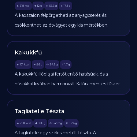
318
kcal
12
g
56.6
g
17.3
g
🔥
🥩
🥔
🫒
A kapszaicin felpörgetheti az anyagcserét és
csökkentheti az étvágyat egy kis mértékben.
Kakukkfű
101
kcal
5.6
g
24.5
g
1.7
g
🔥
🥩
🥔
🫒
A kakukkfű illóolajai fertőtlenítő hatásúak, és a
húsokkal kiválóan harmonizál. Kalóriamentes fűszer.
Tagliatelle Tészta
288
kcal
9.85
g
54.97
g
3.24
g
🔥
🥩
🥔
🫒
A tagliatelle egy széles metélt tészta. A