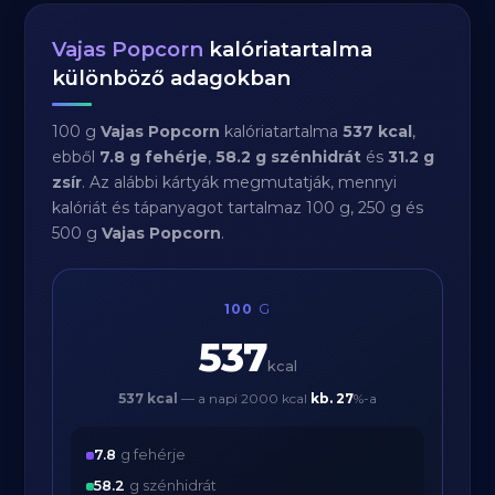
Vajas Popcorn
kalóriatartalma
különböző adagokban
100 g
Vajas Popcorn
kalóriatartalma
537 kcal
,
ebből
7.8 g fehérje
,
58.2 g szénhidrát
és
31.2 g
zsír
. Az alábbi kártyák megmutatják, mennyi
kalóriát és tápanyagot tartalmaz 100 g, 250 g és
500 g
Vajas Popcorn
.
100
G
537
kcal
537 kcal
— a napi 2000 kcal
kb.
27
%-a
7.8
g fehérje
58.2
g szénhidrát