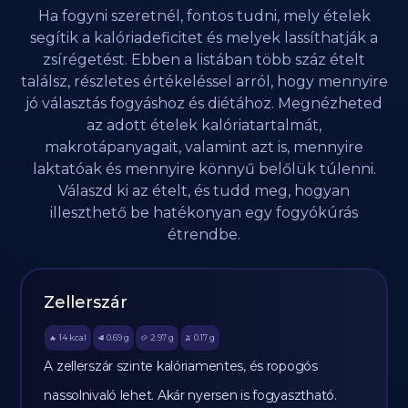
Ha fogyni szeretnél, fontos tudni, mely ételek
segítik a kalóriadeficitet és melyek lassíthatják a
zsírégetést. Ebben a listában több száz ételt
találsz, részletes értékeléssel arról, hogy mennyire
jó választás fogyáshoz és diétához. Megnézheted
az adott ételek kalóriatartalmát,
makrotápanyagait, valamint azt is, mennyire
laktatóak és mennyire könnyű belőlük túlenni.
Válaszd ki az ételt, és tudd meg, hogyan
illeszthető be hatékonyan egy fogyókúrás
étrendbe.
Zellerszár
14
kcal
0.69
g
2.97
g
0.17
g
🔥
🥩
🥔
🫒
A zellerszár szinte kalóriamentes, és ropogós
nassolnivaló lehet. Akár nyersen is fogyasztható.