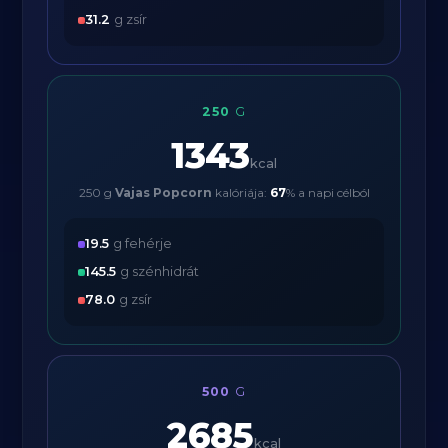
31.2
g zsír
250
G
1343
kcal
250 g
Vajas Popcorn
kalóriája:
67
% a napi célból
19.5
g fehérje
145.5
g szénhidrát
78.0
g zsír
500
G
2685
kcal