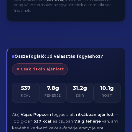
adag változtatásakor az egyenértékek automatikusan
frissülnek.
Összefoglaló: Jó választás fogyáshoz?
✕ Csak ritkán ajánlott
537
7.8g
31.2g
10.1g
KCAL
FEHÉRJE
ZSÍR
ROST
A(z)
Vajas Popcorn
fogyás alatt
ritkábban ajánlott
—
100 g-ban
537 kcal
és csupán
7.8 g fehérje
van, ami
kevésbé kedvező kalória–fehérje arányt jelent.