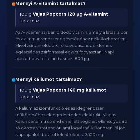
Mennyi A-vitamint tartalmaz?
100 g
Vajas Popcorn
120 μg A-vitamint
tartalmaz.
Az A-vitamin zsírban oldódó vitamin, amely a látás, a bőr
és az immunrendszer egészségéhez nélkülözhetetlen.
Mivel zsírban oldódik, felszívódásához érdemes
egészséges zsírforrással együtt fogyasztani. Napi
ajánlott bevitel felnőtteknek: 800 μg.
Mennyi káliumot tartalmaz?
100 g
Vajas Popcorn
140 mg káliumot
tartalmaz.
A kálium az izomfunkció és az idegrendszer
működéséhez elengedhetetlen elektrolit. Magas
káliumtartalmú étrend emellett segíthet ellensúlyozni a
só okozta vízretenciót, ami fogyásnál különösen jól jön.
Napi ajánlott bevitel felnőtteknek: 3500 mg.