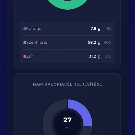
Fehérje
7.8 g
8%
Szénhidrát
58.2 g
60%
Zsír
31.2 g
32%
NAPI KALÓRIACÉL TELJESÍTÉSE
27
%