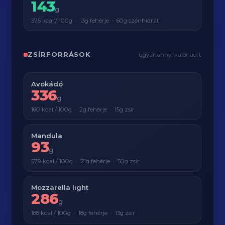
143
g
375 kcal / 100g · 13g fehérje · 60g szénhidrát
ZSÍRFORRÁSOK
ugyanannyi kalóriáért
Avokádó
336
g
160 kcal / 100g · 2g fehérje · 15g zsír
Mandula
93
g
579 kcal / 100g · 21g fehérje · 50g zsír
Mozzarella light
286
g
188 kcal / 100g · 18g fehérje · 13g zsír