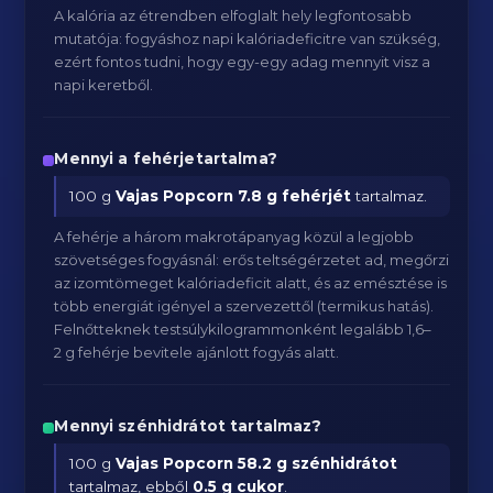
A kalória az étrendben elfoglalt hely legfontosabb
mutatója: fogyáshoz napi kalóriadeficitre van szükség,
ezért fontos tudni, hogy egy-egy adag mennyit visz a
napi keretből.
Mennyi a fehérjetartalma?
100 g
Vajas Popcorn
7.8 g fehérjét
tartalmaz.
A fehérje a három makrotápanyag közül a legjobb
szövetséges fogyásnál: erős teltségérzetet ad, megőrzi
az izomtömeget kalóriadeficit alatt, és az emésztése is
több energiát igényel a szervezettől (termikus hatás).
Felnőtteknek testsúlykilogrammonként legalább 1,6–
2 g fehérje bevitele ajánlott fogyás alatt.
Mennyi szénhidrátot tartalmaz?
100 g
Vajas Popcorn
58.2 g szénhidrátot
tartalmaz, ebből
0.5 g cukor
.