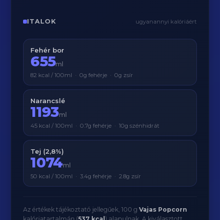
ITALOK
ugyanannyi kalóriáért
Fehér bor
655
ml
82 kcal / 100ml · 0g fehérje · 0g zsír
Narancslé
1193
ml
45 kcal / 100ml · 0.7g fehérje · 10g szénhidrát
Tej (2,8%)
1074
ml
50 kcal / 100ml · 3.4g fehérje · 2.8g zsír
Az értékek tájékoztató jellegűek, 100 g
Vajas Popcorn
kalóriatartalmán (
537 kcal
) alapulnak. A kiválasztott