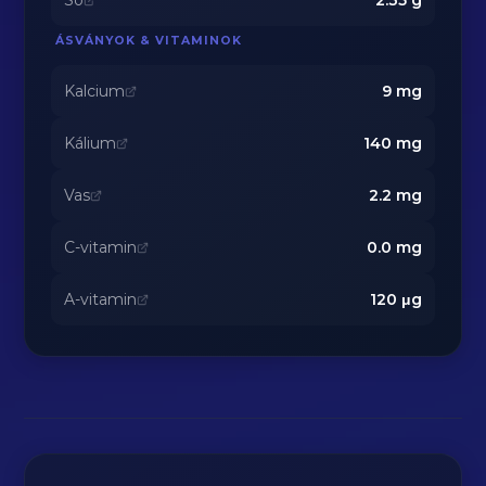
Só
2.35
g
ÁSVÁNYOK & VITAMINOK
Kalcium
9
mg
Kálium
140
mg
Vas
2.2
mg
C-vitamin
0.0
mg
A-vitamin
120
μg