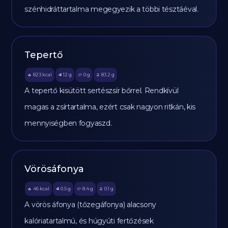
szénhidráttartalma megegyezik a többi tésztáéval.
Tepertő
823
kcal
12
g
0
g
83.2
g
🔥
🥩
🥔
🫒
A tepertő kisütött sertészsír bőrrel. Rendkívül
magas a zsírtartalma, ezért csak nagyon ritkán, kis
mennyiségben fogyaszd.
Vörösáfonya
46
kcal
0.5
g
8.4
g
0.1
g
🔥
🥩
🥔
🫒
A vörös áfonya (tőzegáfonya) alacsony
kalóriatartalmú, és húgyúti fertőzések