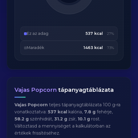
Ez az adag
537 kcal
27%
Maradék
1463 kcal
73%
Vajas Popcorn
tápanyagtáblázata
Vajas Popcorn
teljes tápanyagtáblázata 100 g-ra
vonatkoztatva:
537 kcal
kalória,
7.8 g
fehérje,
58.2 g
szénhidrát,
31.2 g
zsír,
10.1 g
rost.
Változtasd a mennyiséget a kalkulátorban az
értékek frissítéséhez.