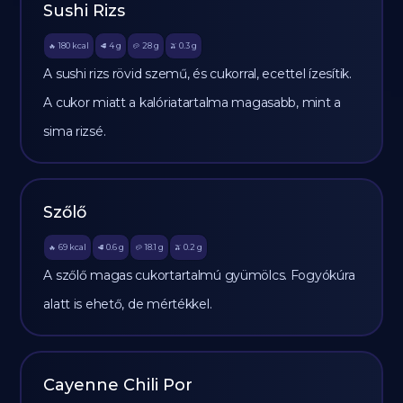
Sushi Rizs
180
kcal
4
g
28
g
0.3
g
🔥
🥩
🥔
🫒
A sushi rizs rövid szemű, és cukorral, ecettel ízesítik.
A cukor miatt a kalóriatartalma magasabb, mint a
sima rizsé.
Szőlő
69
kcal
0.6
g
18.1
g
0.2
g
🔥
🥩
🥔
🫒
A szőlő magas cukortartalmú gyümölcs. Fogyókúra
alatt is ehető, de mértékkel.
Cayenne Chili Por