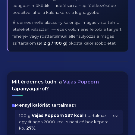
adagban működik — ideálisan a nap főétkezésébe
beépítve, ahol a kalóriakeret a legnagyobb.
Érdemes mellé alacsony kalóriájú, magas víztartalmú
ételeket választani — ezek volumene feltölti a tányért,
fehérje- vagy rosttartalmuk ellensúlyozza a magas
zsírtartalom (
31.2 g / 100 g
) okozta kalóriatöbbletet.
Mit érdemes tudni a
Vajas Popcorn
tápanyagairól?
Mennyi kalóriát tartalmaz?
100 g
Vajas Popcorn
537 kcal
-t tartalmaz — ez
egy átlagos 2000 kcal-s napi célhoz képest
kb.
27
%
.