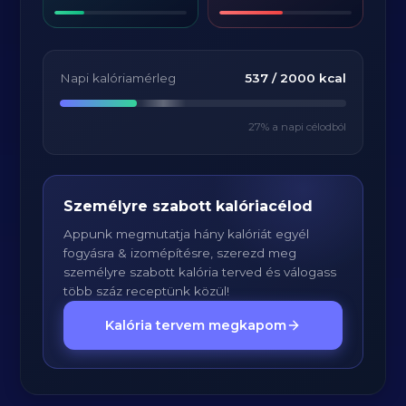
Napi kalóriamérleg
537
/
2000
kcal
27
% a napi célodból
Személyre szabott kalóriacélod
Appunk megmutatja hány kalóriát egyél
fogyásra & izomépítésre, szerezd meg
személyre szabott kalória terved és válogass
több száz receptünk közül!
Kalória tervem megkapom