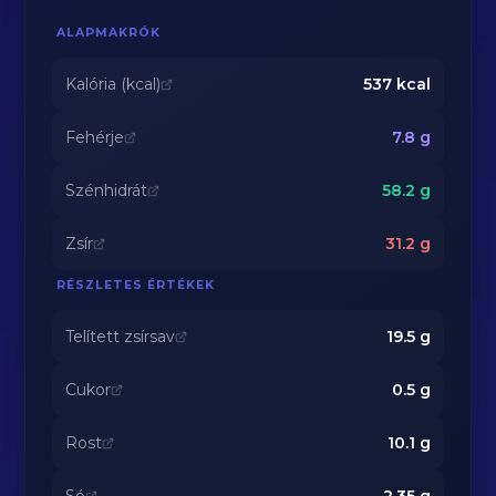
ALAPMAKRÓK
Kalória (kcal)
537
kcal
Fehérje
7.8
g
Szénhidrát
58.2
g
Zsír
31.2
g
RÉSZLETES ÉRTÉKEK
Telített zsírsav
19.5
g
Cukor
0.5
g
Rost
10.1
g