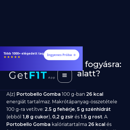
Több 1000+ elégedett tag
Ingyenes Próba →
★★★★★
Portobello Gomba fogyásra:
jó választás diéta alatt?
GetFIT App
Írta -
March 19, 2026
A(z)
Portobello Gomba
100 g-ban
26 kcal
energiát tartalmaz. Makrótápanyag-összetétele
100 g-ra vetítve:
2.5 g fehérje
,
5 g szénhidrát
(ebből
1,8 g cukor
),
0,2 g zsír
és
1.5 g rost
. A
Portobello Gomba
kalóriatartalma
26 kcal
és