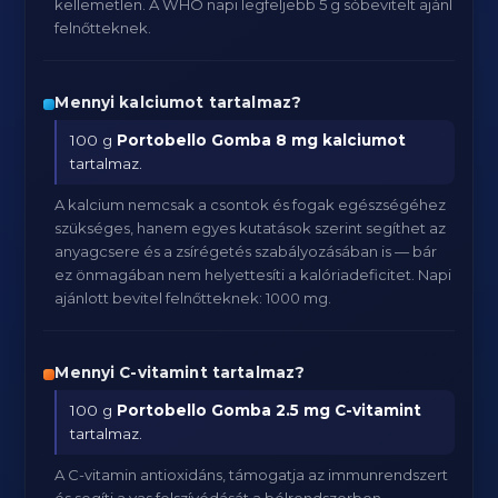
kellemetlen. A WHO napi legfeljebb 5 g sóbevitelt ajánl
felnőtteknek.
Mennyi kalciumot tartalmaz?
100 g
Portobello Gomba
8 mg kalciumot
tartalmaz.
A kalcium nemcsak a csontok és fogak egészségéhez
szükséges, hanem egyes kutatások szerint segíthet az
anyagcsere és a zsírégetés szabályozásában is — bár
ez önmagában nem helyettesíti a kalóriadeficitet. Napi
ajánlott bevitel felnőtteknek: 1000 mg.
Mennyi C-vitamint tartalmaz?
100 g
Portobello Gomba
2.5 mg C-vitamint
tartalmaz.
A C-vitamin antioxidáns, támogatja az immunrendszert