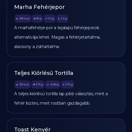
Marha Fehérjepor
380
kcal
85
g
0.5
g
2.5
g
🔥
🥩
🥔
🫒
A marhafehérje-por a tejalapú fehérjeporok
alternatívája lehet. Magas a fehérjetartalma,
alacsony a zsírtartalma.
Teljes Kiőrlésű Tortilla
310
kcal
9.76
g
45.89
g
9.76
g
🔥
🥩
🥔
🫒
A teljes kiőrlésű tortilla lap jobb választás, mint a
fehér lisztes, mert rostban gazdagabb.
Toast Kenyér