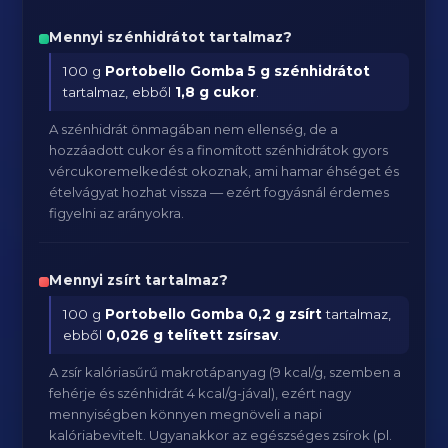
Mennyi szénhidrátot tartalmaz?
100 g
Portobello Gomba
5 g szénhidrátot
tartalmaz, ebből
1,8 g cukor
.
A szénhidrát önmagában nem ellenség, de a
hozzáadott cukor és a finomított szénhidrátok gyors
vércukoremelkedést okoznak, ami hamar éhséget és
ételvágyat hozhat vissza — ezért fogyásnál érdemes
figyelni az arányokra.
Mennyi zsírt tartalmaz?
100 g
Portobello Gomba
0,2 g zsírt
tartalmaz,
ebből
0,026 g telített zsírsav
.
A zsír kalóriasűrű makrotápanyag (9 kcal/g, szemben a
fehérje és szénhidrát 4 kcal/g-jával), ezért nagy
mennyiségben könnyen megnöveli a napi
kalóriabevitelt. Ugyanakkor az egészséges zsírok (pl.