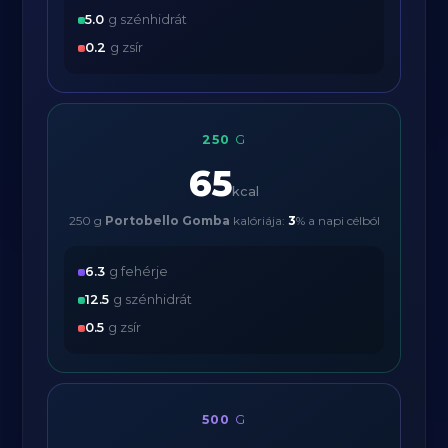
5.0
g szénhidrát
0.2
g zsír
250
G
65
kcal
250 g
Portobello Gomba
kalóriája:
3
% a napi célból
6.3
g fehérje
12.5
g szénhidrát
0.5
g zsír
500
G