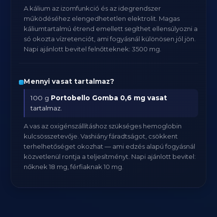
A kálium az izomfunkció és az idegrendszer
működéséhez elengedhetetlen elektrolit. Magas
káliumtartalmú étrend emellett segíthet ellensúlyozni a
só okozta vízretenciót, ami fogyásnál különösen jól jön.
Napi ajánlott bevitel felnőtteknek: 3500 mg.
Mennyi vasat tartalmaz?
100 g
Portobello Gomba
0,6 mg vasat
tartalmaz.
A vas az oxigénszállításhoz szükséges hemoglobin
kulcsösszetevője. Vashiány fáradtságot, csökkent
terhelhetőséget okozhat — ami edzés alapú fogyásnál
közvetlenül rontja a teljesítményt. Napi ajánlott bevitel:
nőknek 18 mg, férfiaknak 10 mg.