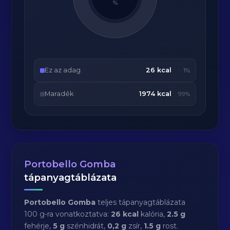
%
Ez az adag
26 kcal
1%
Maradék
1974 kcal
99%
Portobello Gomba
tápanyagtáblázata
Portobello Gomba
teljes tápanyagtáblázata
100 g-ra vonatkoztatva:
26 kcal
kalória,
2.5 g
fehérje,
5 g
szénhidrát,
0,2 g
zsír,
1.5 g
rost.