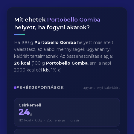
Mit ehetek
Portobello Gomba
helyett, ha fogyni akarok?
Ha 100 g
Portobello Gomba
helyett más ételt
választasz, az alábbi mennyiségek ugyanannyi
kalóriát tartalmaznak. Az összehasonlítás alapja:
26 kcal
(100 g
Portobello Gomba
, ami a napi
2000 kcal cél
kb.
1
%-a).
FEHÉRJEFORRÁSOK
ugyanannyi kalóriáért
Csirkemell
24
g
110 kcal / 100g · 23g fehérje · 1g zsír