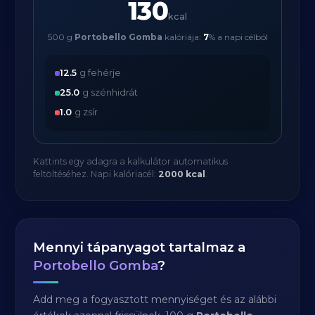
130
kcal
500 g
Portobello Gomba
kalóriája:
7
% a napi célból
12.5
g fehérje
25.0
g szénhidrát
1.0
g zsír
Kattints egy adagra a kalkulátor automatikus
feltöltéséhez. Napi kalóriacél:
2000 kcal
.
Mennyi tápanyagot tartalmaz a
Portobello Gomba
?
Add meg a fogyasztott mennyiséget és az alábbi