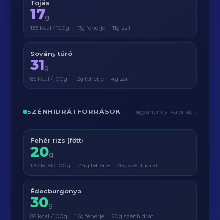
Tojás
17
g
155 kcal / 100g · 13g fehérje · 11g zsír
Sovány túró
31
g
85 kcal / 100g · 12g fehérje · 4g zsír
SZÉNHIDRÁTFORRÁSOK
ugyanannyi kalóriáért
Fehér rizs (főtt)
20
g
130 kcal / 100g · 2.4g fehérje · 28g szénhidrát
Édesburgonya
30
g
86 kcal / 100g · 1.6g fehérje · 20g szénhidrát