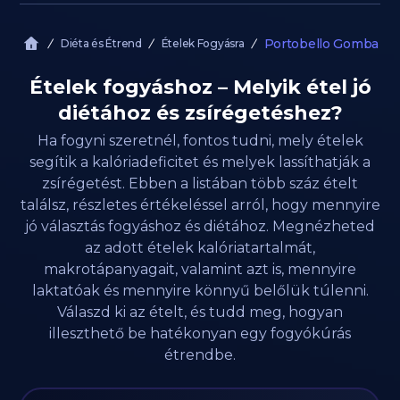
Portobello Gomba
Diéta és Étrend
Ételek Fogyásra
Ételek fogyáshoz – Melyik étel jó
diétához és zsírégetéshez?
Ha fogyni szeretnél, fontos tudni, mely ételek
segítik a kalóriadeficitet és melyek lassíthatják a
zsírégetést. Ebben a listában több száz ételt
találsz, részletes értékeléssel arról, hogy mennyire
jó választás fogyáshoz és diétához. Megnézheted
az adott ételek kalóriatartalmát,
makrotápanyagait, valamint azt is, mennyire
laktatóak és mennyire könnyű belőlük túlenni.
Válaszd ki az ételt, és tudd meg, hogyan
illeszthető be hatékonyan egy fogyókúrás
étrendbe.