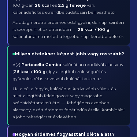
100 g-ban
26 kcal
és
2.5 g fehérje
van,
kalóriadeficites étrendbe tudatosan beilleszthető.
Az adagméretre érdemes odafigyelni, de napi szinten
is szerepelhet az étrendben —
26 kcal / 100 g
kalóriatartalma mellett a legtöbb napi keretbe belefér.
Milyen ételekhez képest jobb vagy rosszabb?
A(z)
Portobello Gomba
kalóriában rendkívül alacsony
(
26 kcal / 100 g
), így a legtöbb zöldségnél és
gyümölcsnél is kevesebb kalóriát tartalmaz.
Ha a cél a fogyás, kalóriában kedvezőbb választás,
mint a legtöbb feldolgozott vagy magasabb
szénhidráttartalmú étel — fehérjében azonban
alacsony, ezért érdemes fehérjedús étellel kombinálni
a jobb teltségérzet érdekében.
Hogyan érdemes fogyasztani diéta alatt?