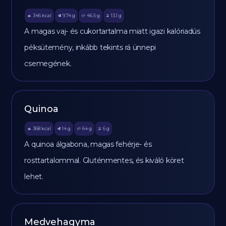
346
kcal
9.74
g
46.5
g
13.1
g
🔥
🥩
🥔
🫒
A magas vaj- és cukortartalma miatt igazi kalóriadús
péksütemény, inkább tekints rá ünnepi
csemegének.
Quinoa
368
kcal
14
g
64
g
6
g
🔥
🥩
🥔
🫒
A quinoa álgabona, magas fehérje- és
rosttartalommal. Gluténmentes, és kiváló köret
lehet.
Medvehagyma