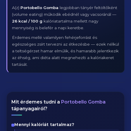
A(z)
Portobello Gomba
legjobban tányér feltöltőként
(volume eating) működik ebédnél vagy vacsoránál —
26 kcal / 100 g
kalóriatartalma mellett nagy
mennyiség is belefér a napi keretbe.
Érdemes mellé valamilyen fehérjeforrást és
egészséges zsírt tervezni az étkezésbe — ezek nélkül
a teltségérzet hamar elmúlik, és hamarabb jelentkezik
az éhség, ami diéta alatt megnehezíti a kalóriakeret
tartását.
Mit érdemes tudni a
Portobello Gomba
tápanyagairól?
Mennyi kalóriát tartalmaz?