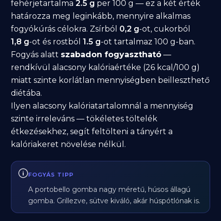
fehérjetartalma
2.5 g
per 100 g — ez a két érték
határozza meg leginkább, mennyire alkalmas
fogyókúrás célokra. Zsírból
0,2 g
-ot, cukorból
1,8 g
-ot és rostból
1.5 g
-ot tartalmaz 100 g-ban.
Fogyás alatt
szabadon fogyasztható
—
rendkívül alacsony kalóriaértéke (26 kcal/100 g)
miatt szinte korlátlan mennyiségben beilleszthető
diétába.
Ilyen alacsony kalóriatartalomnál a mennyiség
szinte irreleváns — tökéletes töltelék
étkezésekhez, segít feltölteni a tányért a
kalóriakeret növelése nélkül.
FOGYÁS TIPP
A portobello gomba nagy méretű, húsos állagú
gomba. Grillezve, sütve kiváló, akár húspótlónak is.