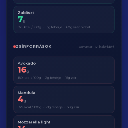
Zabliszt
7
g
375 kcal / 100g · 13g fehérje · 60g szénhidrát
ZSÍRFORRÁSOK
ugyanannyi kalóriáért
Avokádó
16
g
160 kcal / 100g · 2g fehérje · 15g zsír
Mandula
4
g
579 kcal / 100g · 21g fehérje · 50g zsír
Mozzarella light