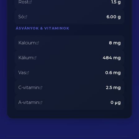
Rost
1.5
g
Só
6.00
g
ÁSVÁNYOK & VITAMINOK
Kalcium
8
mg
Kálium
484
mg
Vas
0.6
mg
C-vitamin
2.5
mg
A-vitamin
0
μg