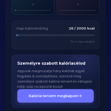
g
g
Napi kalóriamérleg
26
/
2000
kcal
1
% a napi célodból
Személyre szabott kalóriacélod
Appunk megmutatja hány kalóriát egyél
fogyásra & izomépítésre, szerezd meg
személyre szabott kalória terved és válogass
több száz receptünk közül!
Kalória tervem megkapom