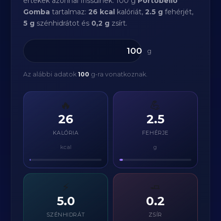
értékek azonnal frissülnek. 100 g
Portobello
Gomba
tartalmaz:
26 kcal
kalóriát,
2.5 g
fehérjét,
5 g
szénhidrátot és
0,2 g
zsírt.
g
Az alábbi adatok
100
g-ra vonatkoznak.
🔥
💪
26
2.5
KALÓRIA
FEHÉRJE
kcal
g
⚡
🧈
5.0
0.2
SZÉNHIDRÁT
ZSÍR