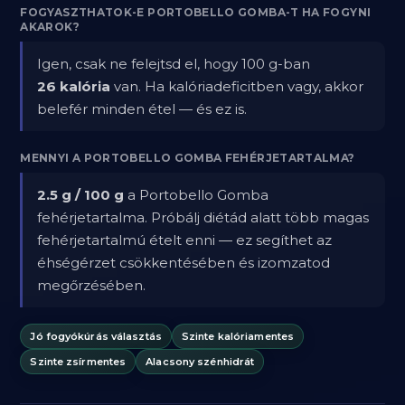
FOGYASZTHATOK-E PORTOBELLO GOMBA-T HA FOGYNI
AKAROK?
Igen, csak ne felejtsd el, hogy 100 g-ban
26 kalória
van. Ha kalóriadeficitben vagy, akkor
belefér minden étel — és ez is.
MENNYI A PORTOBELLO GOMBA FEHÉRJETARTALMA?
2.5 g / 100 g
a Portobello Gomba
fehérjetartalma. Próbálj diétád alatt több magas
fehérjetartalmú ételt enni — ez segíthet az
éhségérzet csökkentésében és izomzatod
megőrzésében.
Jó fogyókúrás választás
Szinte kalóriamentes
Szinte zsírmentes
Alacsony szénhidrát