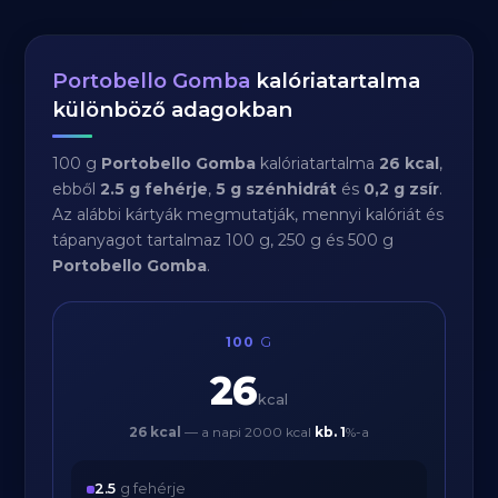
Portobello Gomba
kalóriatartalma
különböző adagokban
100 g
Portobello Gomba
kalóriatartalma
26 kcal
,
ebből
2.5 g fehérje
,
5 g szénhidrát
és
0,2 g zsír
.
Az alábbi kártyák megmutatják, mennyi kalóriát és
tápanyagot tartalmaz 100 g, 250 g és 500 g
Portobello Gomba
.
100
G
26
kcal
26 kcal
— a napi 2000 kcal
kb.
1
%-a
2.5
g fehérje