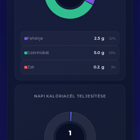
Fehérje
2.5 g
32%
Szénhidrát
5.0 g
65%
Zsír
0.2 g
3%
NAPI KALÓRIACÉL TELJESÍTÉSE
1