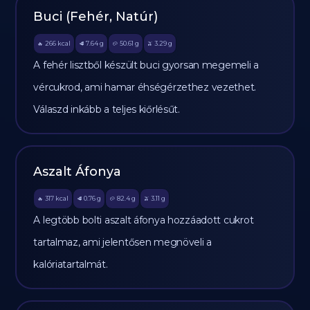
Buci (Fehér, Natúr)
266
kcal
7.64
g
50.61
g
3.29
g
🔥
🥩
🥔
🫒
A fehér lisztből készült buci gyorsan megemeli a
vércukrod, ami hamar éhségérzethez vezethet.
Válaszd inkább a teljes kiőrlésűt.
Aszalt Áfonya
317
kcal
0.76
g
82.4
g
3.11
g
🔥
🥩
🥔
🫒
A legtöbb bolti aszalt áfonya hozzáadott cukrot
tartalmaz, ami jelentősen megnöveli a
kalóriatartalmát.