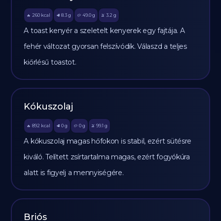
260
kcal
8.3
g
49.0
g
3.2
g
🔥
🥩
🥔
🫒
A toast kenyér a szeletelt kenyerek egy fajtája. A
fehér változat gyorsan felszívódik. Válaszd a teljes
kiőrlésű toastot.
Kókuszolaj
892
kcal
0
g
0
g
99.1
g
🔥
🥩
🥔
🫒
A kókuszolaj magas hőfokon is stabil, ezért sütésre
kiváló. Telített zsírtartalma magas, ezért fogyókúra
alatt is figyelj a mennyiségére.
Briós