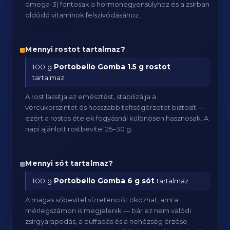
omega-3) fontosak a hormonegyensúlyhoz és a zsírban
oldódó vitaminok felszívódásához.
Mennyi rostot tartalmaz?
100 g
Portobello Gomba
1.5 g rostot
tartalmaz.
A rost lassítja az emésztést, stabilizálja a
vércukorszintet és hosszabb teltségérzetet biztosít —
ezért a rostos ételek fogyásnál különösen hasznosak. A
napi ajánlott rostbevitel 25–30 g.
Mennyi sót tartalmaz?
100 g
Portobello Gomba
6 g sót
tartalmaz.
A magas sóbevitel vízretenciót okozhat, ami a
mérlegszámon is megjelenik — bár ez nem valódi
zsírgyarapodás, a puffadás és a nehézség érzése