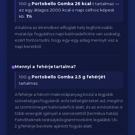
100 g
Portobello Gomba
26 kcal
-t tartalmaz —
ez egy átlagos 2000 kcal-s napi célhoz képest
kb.
1
%
.
A kalória az étrendben elfoglalt hely legfontosabb
mutatója: fogyáshoz napi kalóriadeficitre van szükség,
ezért fontos tudni, hogy egy-egy adag mennyit visz a
napi keretből.
Mennyi a fehérjetartalma?
100 g
Portobello Gomba
2.5 g fehérjét
tartalmaz.
A fehérje a három makrotápanyag közül a legjobb
szövetséges fogyásnál: erős teltségérzetet ad, megőrzi
az izomtömeget kalóriadeficit alatt, és az emésztése is
több energiát igényel a szervezettől (termikus hatás).
Felnőtteknek testsúlykilogrammonként legalább 1,6–
2 g fehérje bevitele ajánlott fogyás alatt.