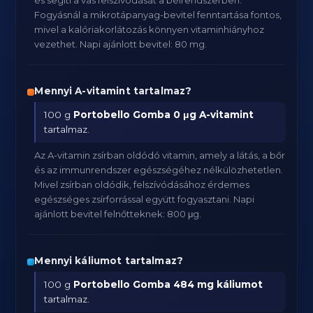
és segíti a vas felszívódását a bélrendszerben.
Fogyásnál a mikrotápanyag-bevitel fenntartása fontos,
mivel a kalóriakorlátozás könnyen vitaminhiányhoz
vezethet. Napi ajánlott bevitel: 80 mg.
Mennyi A-vitamint tartalmaz?
100 g
Portobello Gomba
0 μg A-vitamint
tartalmaz.
Az A-vitamin zsírban oldódó vitamin, amely a látás, a bőr
és az immunrendszer egészségéhez nélkülözhetetlen.
Mivel zsírban oldódik, felszívódásához érdemes
egészséges zsírforrással együtt fogyasztani. Napi
ajánlott bevitel felnőtteknek: 800 μg.
Mennyi káliumot tartalmaz?
100 g
Portobello Gomba
484 mg káliumot
tartalmaz.