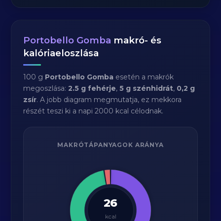
Portobello Gomba
makró- és
kalóriaeloszlása
100 g
Portobello Gomba
esetén a makrók
megoszlása:
2.5 g fehérje
,
5 g szénhidrát
,
0,2 g
zsír
. A jobb diagram megmutatja, ez mekkora
részét teszi ki a napi 2000 kcal célodnak.
MAKRÓTÁPANYAGOK ARÁNYA
26
kcal