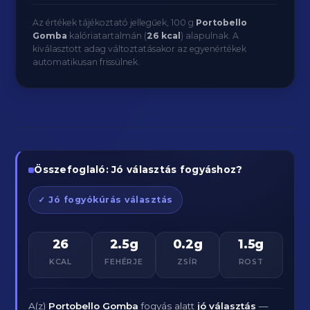
Az értékek tájékoztató jellegűek, 100 g
Portobello
Gomba
kalóriatartalmán (
26 kcal
) alapulnak. A
kiválasztott adag változtatásakor az egyenértékek
automatikusan frissülnek.
Összefoglaló: Jó választás fogyáshoz?
✓ Jó fogyókúrás választás
26
2.5g
0.2g
1.5g
KCAL
FEHÉRJE
ZSÍR
ROST
A(z)
Portobello Gomba
fogyás alatt
jó választás
—