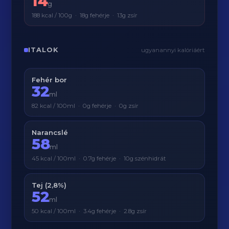
14
g
188 kcal / 100g · 18g fehérje · 13g zsír
ITALOK
ugyanannyi kalóriáért
Fehér bor
32
ml
82 kcal / 100ml · 0g fehérje · 0g zsír
Narancslé
58
ml
45 kcal / 100ml · 0.7g fehérje · 10g szénhidrát
Tej (2,8%)
52
ml
50 kcal / 100ml · 3.4g fehérje · 2.8g zsír