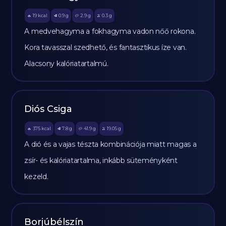
19
kcal
0.9
g
2.9
g
0.3
g
🔥
🥩
🥔
🫒
A medvehagyma a fokhagyma vadon nőő rokona.
Kora tavasszal szedhető, és fantasztikus íze van.
Alacsony kalóriatartalmú.
Diós Csiga
375
kcal
7.8
g
41.9
g
19.05
g
🔥
🥩
🥔
🫒
A dió és a vajas tészta kombinációja miatt magas a
zsír- és kalóriatartalma, inkább süteményként
kezeld.
Borjúbélszín