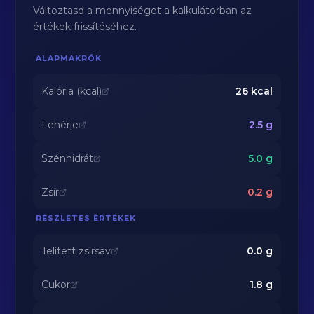
Változtasd a mennyiséget a kalkulátorban az
értékek frissítéséhez.
ALAPMAKRÓK
Kalória (kcal)
26
kcal
Fehérje
2.5
g
Szénhidrát
5.0
g
Zsír
0.2
g
RÉSZLETES ÉRTÉKEK
Telített zsírsav
0.0
g
Cukor
1.8
g