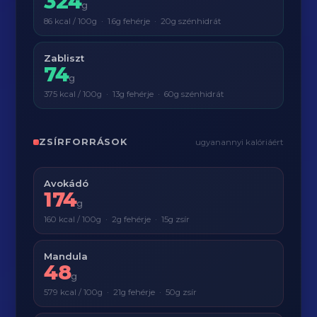
324
g
86 kcal / 100g · 1.6g fehérje · 20g szénhidrát
Zabliszt
74
g
375 kcal / 100g · 13g fehérje · 60g szénhidrát
ZSÍRFORRÁSOK
ugyanannyi kalóriáért
Avokádó
174
g
160 kcal / 100g · 2g fehérje · 15g zsír
Mandula
48
g
579 kcal / 100g · 21g fehérje · 50g zsír