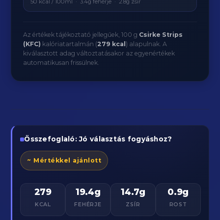
50 kcal / 100ml · 3.4g fehérje · 2.8g zsír
Az értékek tájékoztató jellegűek, 100 g
Csirke Strips
(KFC)
kalóriatartalmán (
279 kcal
) alapulnak. A
kiválasztott adag változtatásakor az egyenértékek
automatikusan frissülnek.
Összefoglaló: Jó választás fogyáshoz?
~ Mértékkel ajánlott
279
19.4g
14.7g
0.9g
KCAL
FEHÉRJE
ZSÍR
ROST