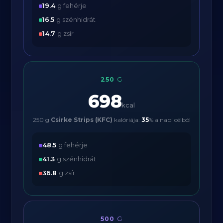
19.4
g fehérje
16.5
g szénhidrát
14.7
g zsír
250
G
698
kcal
250 g
Csirke Strips (KFC)
kalóriája:
35
% a napi célból
48.5
g fehérje
41.3
g szénhidrát
36.8
g zsír
500
G