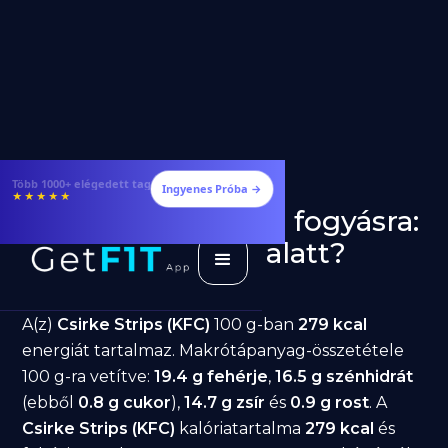
Étrendek, receptek és edzéstervek
Ingyenes Próba →
★★★★★
Csirke Strips (KFC) fogyásra:
jó választás diéta alatt?
GetFIT App
Írta -
March 19, 2026
A(z)
Csirke Strips (KFC)
100 g-ban
279 kcal
energiát tartalmaz. Makrótápanyag-összetétele
100 g-ra vetítve:
19.4 g fehérje
,
16.5 g szénhidrát
(ebből
0.8 g cukor
),
14.7 g zsír
és
0.9 g rost
. A
Csirke Strips (KFC)
kalóriatartalma
279 kcal
és