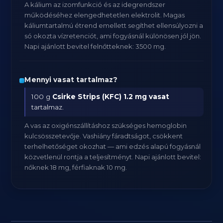
A kálium az izomfunkció és az idegrendszer
működéséhez elengedhetetlen elektrolit. Magas
káliumtartalmú étrend emellett segíthet ellensúlyozni a
só okozta vízretenciót, ami fogyásnál különösen jól jön.
Napi ajánlott bevitel felnőtteknek: 3500 mg.
Mennyi vasat tartalmaz?
100 g
Csirke Strips (KFC)
1.2 mg vasat
tartalmaz.
A vas az oxigénszállításhoz szükséges hemoglobin
kulcsösszetevője. Vashiány fáradtságot, csökkent
terhelhetőséget okozhat — ami edzés alapú fogyásnál
közvetlenül rontja a teljesítményt. Napi ajánlott bevitel:
nőknek 18 mg, férfiaknak 10 mg.