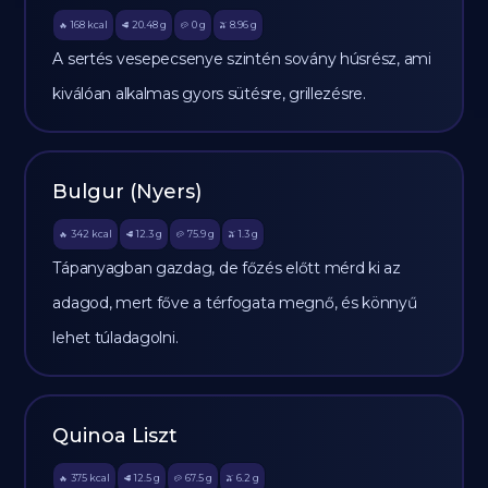
168
kcal
20.48
g
0
g
8.96
g
🔥
🥩
🥔
🫒
A sertés vesepecsenye szintén sovány húsrész, ami
kiválóan alkalmas gyors sütésre, grillezésre.
Bulgur (Nyers)
342
kcal
12.3
g
75.9
g
1.3
g
🔥
🥩
🥔
🫒
Tápanyagban gazdag, de főzés előtt mérd ki az
adagod, mert főve a térfogata megnő, és könnyű
lehet túladagolni.
Quinoa Liszt
375
kcal
12.5
g
67.5
g
6.2
g
🔥
🥩
🥔
🫒