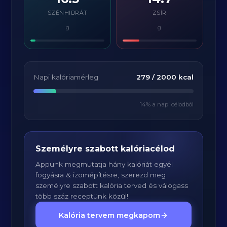
SZÉNHIDRÁT
ZSÍR
g
g
Napi kalóriamérleg
279
/
2000
kcal
14
% a napi célodból
Személyre szabott kalóriacélod
Appunk megmutatja hány kalóriát egyél
fogyásra & izomépítésre, szerezd meg
személyre szabott kalória terved és válogass
több száz receptünk közül!
Kalória tervem megkapom