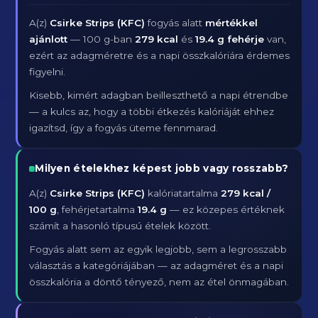
A(z)
Csirke Strips (KFC)
fogyás alatt
mértékkel
ajánlott
— 100 g-ban
279 kcal
és
19.4 g fehérje
van,
ezért az adagméretre és a napi összkalóriára érdemes
figyelni.
Kisebb, kimért adagban beilleszthető a napi étrendbe
— a kulcs az, hogy a többi étkezés kalóriáját ehhez
igazítsd, így a fogyás üteme fennmarad.
Milyen ételekhez képest jobb vagy rosszabb?
A(z)
Csirke Strips (KFC)
kalóriatartalma
279 kcal /
100 g
, fehérjetartalma
19.4 g
— ez közepes értéknek
számít a hasonló típusú ételek között.
Fogyás alatt sem az egyik legjobb, sem a legrosszabb
választás a kategóriájában — az adagméret és a napi
összkalória a döntő tényező, nem az étel önmagában.