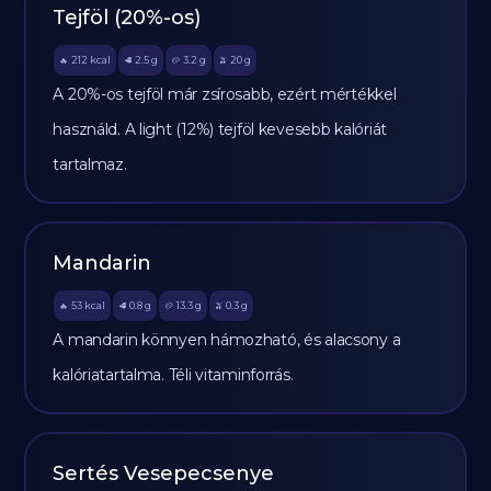
Tejföl (20%-os)
212
kcal
2.5
g
3.2
g
20
g
🔥
🥩
🥔
🫒
A 20%-os tejföl már zsírosabb, ezért mértékkel
használd. A light (12%) tejföl kevesebb kalóriát
tartalmaz.
Mandarin
53
kcal
0.8
g
13.3
g
0.3
g
🔥
🥩
🥔
🫒
A mandarin könnyen hámozható, és alacsony a
kalóriatartalma. Téli vitaminforrás.
Sertés Vesepecsenye