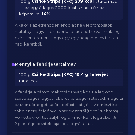
100 g
Csirke Strips (KFC)
279 kcal
-t tartalmaz
— ez egy átlagos 2000 kcal-s napi célhoz
képest kb.
14
%
.
A kalória az étrendben elfoglalt hely legfontosabb
mutatója: fogyáshoz napi kalóriadeficitre van szükség,
ezért fontos tudni, hogy egy-egy adag mennyit visz a
napi keretből.
Mennyi a fehérjetartalma?
100 g
Csirke Strips (KFC)
19.4 g fehérjét
tartalmaz.
A fehérje a három makrotápanyag közül a legjobb
szövetséges fogyásnál: erős teltségérzetet ad, megőrzi
az izomtömeget kalóriadeficit alatt, és az emésztése is
több energiát igényel a szervezettől (termikus hatás).
Felnőtteknek testsúlykilogrammonként legalább 1,6–
2 g fehérje bevitele ajánlott fogyás alatt.