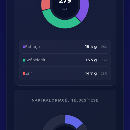
279
kcal
Fehérje
19.4 g
38%
Szénhidrát
16.5 g
33%
Zsír
14.7 g
29%
NAPI KALÓRIACÉL TELJESÍTÉSE