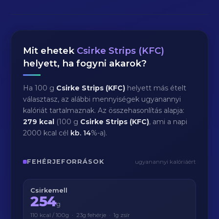
Mit ehetek
Csirke Strips (KFC)
helyett, ha fogyni akarok?
Ha 100 g
Csirke Strips (KFC)
helyett más ételt
választasz, az alábbi mennyiségek ugyanannyi
kalóriát tartalmaznak. Az összehasonlítás alapja:
279 kcal
(100 g
Csirke Strips (KFC)
, ami a napi
2000 kcal cél
kb.
14
%-a).
FEHÉRJEFORRÁSOK
ugyanannyi kalóriáért
Csirkemell
254
g
110 kcal / 100g · 23g fehérje · 1g zsír