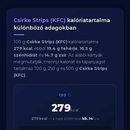
Csirke Strips (KFC)
kalóriatartalma
különböző adagokban
100 g
Csirke Strips (KFC)
kalóriatartalma
279 kcal
, ebből
19.4 g fehérje
,
16.5 g
szénhidrát
és
14.7 g zsír
. Az alábbi kártyák
megmutatják, mennyi kalóriát és tápanyagot
tartalmaz 100 g, 250 g és 500 g
Csirke Strips
(KFC)
.
100
G
279
kcal
279 kcal
— a napi 2000 kcal
kb.
14
%-a