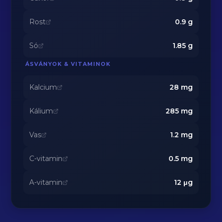
Rost
0.9
g
Só
1.85
g
ÁSVÁNYOK & VITAMINOK
Kalcium
28
mg
Kálium
285
mg
Vas
1.2
mg
C-vitamin
0.5
mg
A-vitamin
12
μg