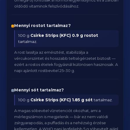
omega-3) fontosak a hormonegyensúlyhoz és a zsírban
oldódó vitaminok felszívódásához.
Mennyi rostot tartalmaz?
100 g
Csirke Strips (KFC)
0.9 g rostot
tartalmaz.
A rost lassítja az emésztést, stabilizálja a
vércukorszintet és hosszabb teltségérzetet biztosít —
ezért a rostos ételek fogyásnál különösen hasznosak. A
napi ajánlott rostbevitel 25–30 g.
Mennyi sót tartalmaz?
100 g
Csirke Strips (KFC)
1.85 g sót
tartalmaz.
A magas sóbevitel vízretenciót okozhat, ami a
mérlegszámon is megjelenik — bár ez nem valódi
zsírgyarapodás, a puffadás és a nehézség érzése
kellemetlen. A WHO napi legfeljebb 5 g sóbevitelt ajánl