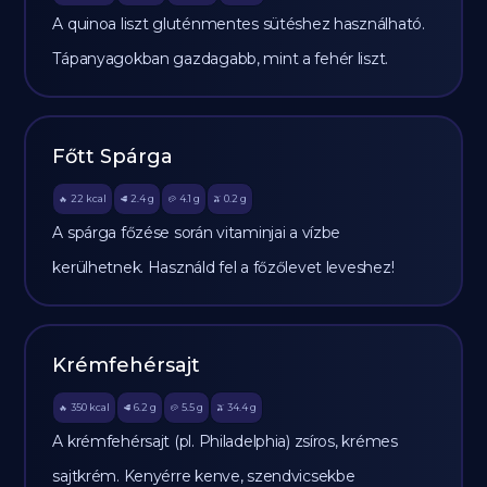
A quinoa liszt gluténmentes sütéshez használható.
Tápanyagokban gazdagabb, mint a fehér liszt.
Főtt Spárga
22
kcal
2.4
g
4.1
g
0.2
g
🔥
🥩
🥔
🫒
A spárga főzése során vitaminjai a vízbe
kerülhetnek. Használd fel a főzőlevet leveshez!
Krémfehérsajt
350
kcal
6.2
g
5.5
g
34.4
g
🔥
🥩
🥔
🫒
A krémfehérsajt (pl. Philadelphia) zsíros, krémes
sajtkrém. Kenyérre kenve, szendvicsekbe