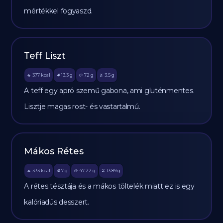
mértékkel fogyaszd.
Teff Liszt
377
kcal
13.3
g
72
g
3.5
g
🔥
🥩
🥔
🫒
A teff egy apró szemű gabona, ami gluténmentes.
Lisztje magas rost- és vastartalmú.
Mákos Rétes
333
kcal
7
g
47.22
g
13.89
g
🔥
🥩
🥔
🫒
A rétes tésztája és a mákos töltelék miatt ez is egy
kalóriadús desszert.