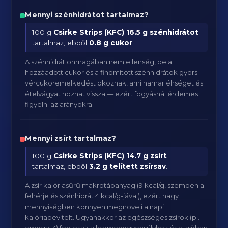
Mennyi szénhidrátot tartalmaz?
100 g
Csirke Strips (KFC)
16.5 g szénhidrátot
tartalmaz, ebből
0.8 g cukor
.
A szénhidrát önmagában nem ellenség, de a
hozzáadott cukor és a finomított szénhidrátok gyors
vércukoremelkedést okoznak, ami hamar éhséget és
ételvágyat hozhat vissza — ezért fogyásnál érdemes
figyelni az arányokra.
Mennyi zsírt tartalmaz?
100 g
Csirke Strips (KFC)
14.7 g zsírt
tartalmaz, ebből
3.2 g telített zsírsav
.
A zsír kalóriasűrű makrotápanyag (9 kcal/g, szemben a
fehérje és szénhidrát 4 kcal/g-jával), ezért nagy
mennyiségben könnyen megnöveli a napi
kalóriabevitelt. Ugyanakkor az egészséges zsírok (pl.