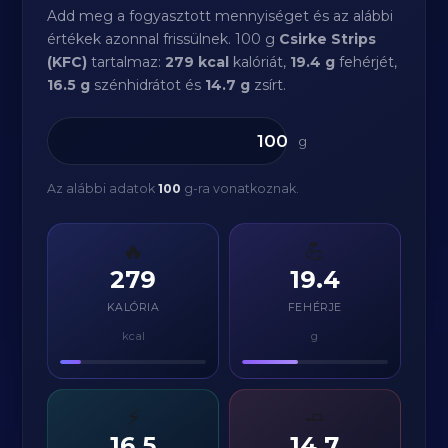
Add meg a fogyasztott mennyiséget és az alábbi
értékek azonnal frissülnek. 100 g
Csirke Strips
(KFC)
tartalmaz:
279 kcal
kalóriát,
19.4 g
fehérjét,
16.5 g
szénhidrátot és
14.7 g
zsírt.
g
Az alábbi adatok
100
g-ra vonatkoznak.
🔥
💪
279
19.4
KALÓRIA
FEHÉRJE
kcal
g
⚡
🧈
16.5
14.7