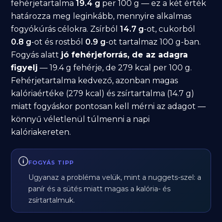
fehérjetartalma
19.4 g
per 100 g — ez a két érték
határozza meg leginkább, mennyire alkalmas
fogyókúrás célokra. Zsírból
14.7 g
-ot, cukorból
0.8 g
-ot és rostból
0.9 g
-ot tartalmaz 100 g-ban.
Fogyás alatt
jó fehérjeforrás, de az adagra
figyelj
— 19.4 g fehérje, de 279 kcal per 100 g.
Fehérjetartalma kedvező, azonban magas
kalóriaértéke (279 kcal) és zsírtartalma (14.7 g)
miatt fogyáskor pontosan kell mérni az adagot —
könnyű véletlenül túlmenni a napi
kalóriakereten.
FOGYÁS TIPP
Ugyanaz a probléma velük, mint a nuggets-szel: a
panír és a sütés miatt magas a kalória- és
zsírtartalmuk.