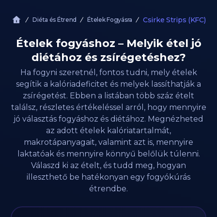
Csirke Strips (KFC)
Diéta és Étrend
Ételek Fogyásra
Ételek fogyáshoz – Melyik étel jó
diétához és zsírégetéshez?
Ha fogyni szeretnél, fontos tudni, mely ételek
segítik a kalóriadeficitet és melyek lassíthatják a
zsírégetést. Ebben a listában több száz ételt
találsz, részletes értékeléssel arról, hogy mennyire
jó választás fogyáshoz és diétához. Megnézheted
az adott ételek kalóriatartalmát,
makrotápanyagait, valamint azt is, mennyire
laktatóak és mennyire könnyű belőlük túlenni.
Válaszd ki az ételt, és tudd meg, hogyan
illeszthető be hatékonyan egy fogyókúrás
étrendbe.