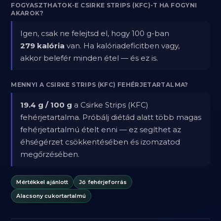
FOGYASZTHATOK-E CSIRKE STRIPS (KFC)-T HA FOGYNI
AKAROK?
Igen, csak ne felejtsd el, hogy 100 g-ban
279 kalória
van. Ha kalóriadeficitben vagy,
akkor belefér minden étel — és ez is.
MENNYI A CSIRKE STRIPS (KFC) FEHÉRJETARTALMA?
19.4 g / 100 g
a Csirke Strips (KFC)
fehérjetartalma. Próbálj diétád alatt több magas
fehérjetartalmú ételt enni — ez segíthet az
éhségérzet csökkentésében és izomzatod
megőrzésében.
Mértékkel ajánlott
Jó fehérjeforrás
Alacsony cukortartalmú