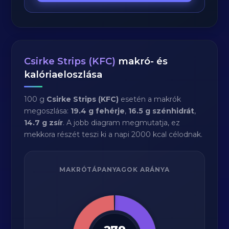
Csirke Strips (KFC)
makró- és
kalóriaeloszlása
100 g
Csirke Strips (KFC)
esetén a makrók
megoszlása:
19.4 g fehérje
,
16.5 g szénhidrát
,
14.7 g zsír
. A jobb diagram megmutatja, ez
mekkora részét teszi ki a napi 2000 kcal célodnak.
MAKRÓTÁPANYAGOK ARÁNYA