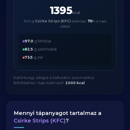
1395
kcal
500 g
Csirke Strips (KFC)
kalóriája:
70
% a napi
célból
97.0
g fehérje
82.5
g szénhidrát
73.5
g zsír
Kattints egy adagra a kalkulátor automatikus
feltöltéséhez. Napi kalóriacél:
2000 kcal
.
Mennyi tápanyagot tartalmaz a
Csirke Strips (KFC)
?