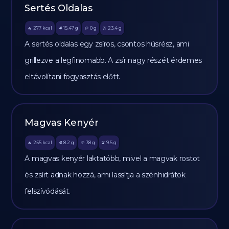
Sertés Oldalas
277
kcal
15.47
g
0
g
23.4
g
🔥
🥩
🥔
🫒
A sertés oldalas egy zsíros, csontos húsrész, ami
grillezve a legfinomabb. A zsír nagy részét érdemes
eltávolítani fogyasztás előtt.
Magvas Kenyér
255
kcal
8.2
g
38
g
9.5
g
🔥
🥩
🥔
🫒
A magvas kenyér laktatóbb, mivel a magvak rostot
és zsírt adnak hozzá, ami lassítja a szénhidrátok
felszívódását.