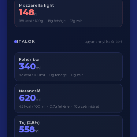
Mozzarella light
148
g
188 kcal / 100g · 18g fehérje · 13g zsír
ITALOK
ugyanannyi kalóriáért
Fehér bor
340
ml
82 kcal / 100ml · 0g fehérje · 0g zsír
Narancslé
620
ml
45 kcal / 100ml · 0.7g fehérje · 10g szénhidrát
Tej (2,8%)
558
ml