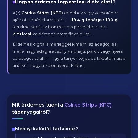
Hogyan érdemes fogyasztani diéta alatt?
A(z)
Csirke Strips (KFC)
ebédhez vagy vacsorához
ajánlott fehérjeforrásként —
19.4 g fehérje / 100 g
tartalma segít az izomzat megőrzésében, de a
279 kcal
kalóriatartalomra figyelni kell.
Érdemes digitális mérleggel kimérni az adagot, és
mellé nagy adag alacsony kalóriájú, párolt vagy nyers
zöldséget tálalni — így a tányér teljes és laktató marad
anélkül, hogy a kalóriakeret kilőne.
Mit érdemes tudni a
Csirke Strips (KFC)
tápanyagairól?
Mennyi kalóriát tartalmaz?