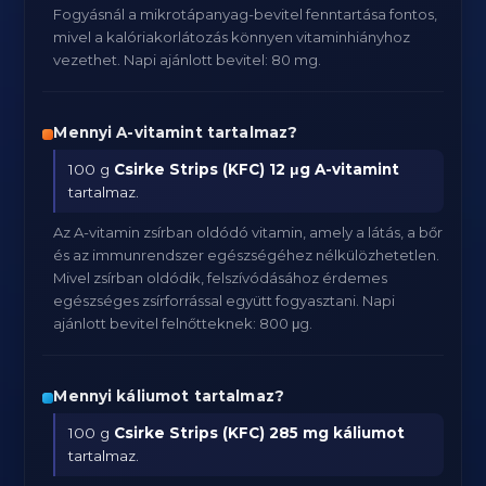
Fogyásnál a mikrotápanyag-bevitel fenntartása fontos,
mivel a kalóriakorlátozás könnyen vitaminhiányhoz
vezethet. Napi ajánlott bevitel: 80 mg.
Mennyi A-vitamint tartalmaz?
100 g
Csirke Strips (KFC)
12 μg A-vitamint
tartalmaz.
Az A-vitamin zsírban oldódó vitamin, amely a látás, a bőr
és az immunrendszer egészségéhez nélkülözhetetlen.
Mivel zsírban oldódik, felszívódásához érdemes
egészséges zsírforrással együtt fogyasztani. Napi
ajánlott bevitel felnőtteknek: 800 μg.
Mennyi káliumot tartalmaz?
100 g
Csirke Strips (KFC)
285 mg káliumot
tartalmaz.