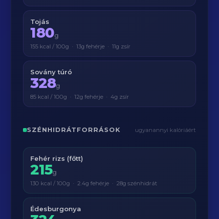
Tojás
180
g
155 kcal / 100g · 13g fehérje · 11g zsír
Sovány túró
328
g
85 kcal / 100g · 12g fehérje · 4g zsír
SZÉNHIDRÁTFORRÁSOK
ugyanannyi kalóriáért
Fehér rizs (főtt)
215
g
130 kcal / 100g · 2.4g fehérje · 28g szénhidrát
Édesburgonya