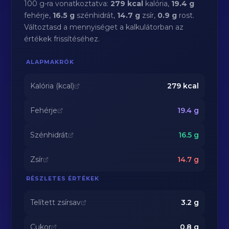
100 g-ra vonatkoztatva:
279 kcal
kalória,
19.4 g
fehérje,
16.5 g
szénhidrát,
14.7 g
zsír,
0.9 g
rost.
Változtasd a mennyiséget a kalkulátorban az
értékek frissítéséhez.
ALAPMAKRÓK
Kalória (kcal)
279
kcal
Fehérje
19.4
g
Szénhidrát
16.5
g
Zsír
14.7
g
RÉSZLETES ÉRTÉKEK
Telített zsírsav
3.2
g
Cukor
0.8
g