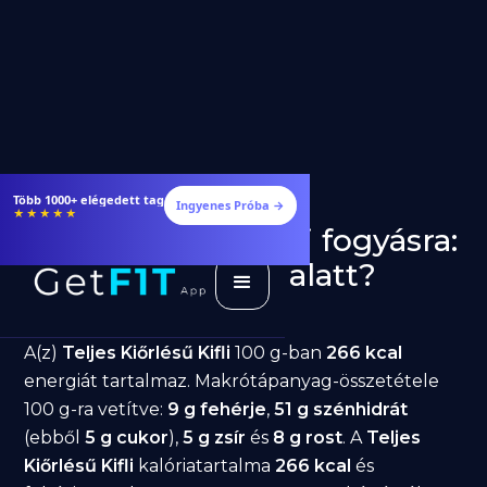
Több 1000+ elégedett tag
Ingyenes Próba →
★★★★★
Teljes Kiőrlésű Kifli fogyásra:
jó választás diéta alatt?
GetFIT App
Írta -
March 19, 2026
A(z)
Teljes Kiőrlésű Kifli
100 g-ban
266 kcal
energiát tartalmaz. Makrótápanyag-összetétele
100 g-ra vetítve:
9 g fehérje
,
51 g szénhidrát
(ebből
5 g cukor
),
5 g zsír
és
8 g rost
. A
Teljes
Kiőrlésű Kifli
kalóriatartalma
266 kcal
és