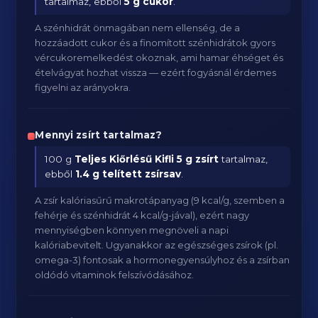
tartalmaz, ebből
5 g cukor
.
A szénhidrát önmagában nem ellenség, de a
hozzáadott cukor és a finomított szénhidrátok gyors
vércukoremelkedést okoznak, ami hamar éhséget és
ételvágyat hozhat vissza — ezért fogyásnál érdemes
figyelni az arányokra.
Mennyi zsírt tartalmaz?
100 g
Teljes Kiőrlésű Kifli
5 g zsírt
tartalmaz,
ebből
1.4 g telített zsírsav
.
A zsír kalóriasűrű makrotápanyag (9 kcal/g, szemben a
fehérje és szénhidrát 4 kcal/g-jával), ezért nagy
mennyiségben könnyen megnöveli a napi
kalóriabevitelt. Ugyanakkor az egészséges zsírok (pl.
omega-3) fontosak a hormonegyensúlyhoz és a zsírban
oldódó vitaminok felszívódásához.