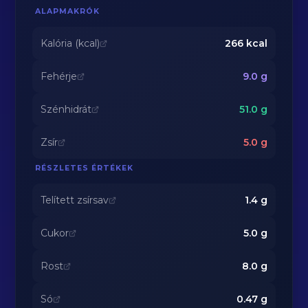
ALAPMAKRÓK
Kalória (kcal)
266
kcal
Fehérje
9.0
g
Szénhidrát
51.0
g
Zsír
5.0
g
RÉSZLETES ÉRTÉKEK
Telített zsírsav
1.4
g
Cukor
5.0
g
Rost
8.0
g
Só
0.47
g