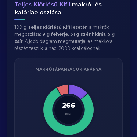
Teljes Kiőrlésű Kifli
makró- és
kalóriaeloszlása
100 g
Teljes Kiőrlésű Kifli
esetén a makrók
megoszlása:
9 g fehérje
,
51 g szénhidrát
,
5 g
zsír
. A jobb diagram megmutatja, ez mekkora
részét teszi ki a napi 2000 kcal célodnak.
MAKRÓTÁPANYAGOK ARÁNYA
266
kcal