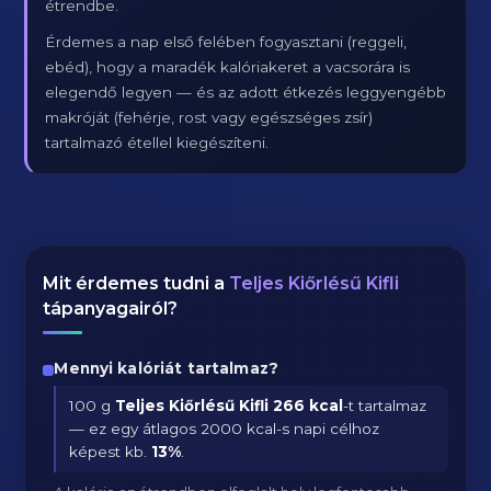
étrendbe.
Érdemes a nap első felében fogyasztani (reggeli,
ebéd), hogy a maradék kalóriakeret a vacsorára is
elegendő legyen — és az adott étkezés leggyengébb
makróját (fehérje, rost vagy egészséges zsír)
tartalmazó étellel kiegészíteni.
Mit érdemes tudni a
Teljes Kiőrlésű Kifli
tápanyagairól?
Mennyi kalóriát tartalmaz?
100 g
Teljes Kiőrlésű Kifli
266 kcal
-t tartalmaz
— ez egy átlagos 2000 kcal-s napi célhoz
képest kb.
13
%
.