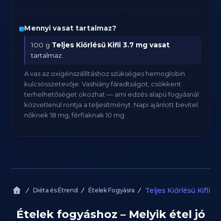
Mennyi vasat tartalmaz?
100 g
Teljes Kiőrlésű Kifli
3.7 mg vasat
tartalmaz.
A vas az oxigénszállításhoz szükséges hemoglobin
kulcsösszetevője. Vashiány fáradtságot, csökkent
terhelhetőséget okozhat — ami edzés alapú fogyásnál
közvetlenül rontja a teljesítményt. Napi ajánlott bevitel:
nőknek 18 mg, férfiaknak 10 mg.
Teljes Kiőrlésű Kifli
Diéta és Étrend
Ételek Fogyásra
Ételek fogyáshoz – Melyik étel jó