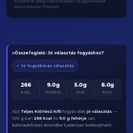
kiválasztott adag változtatásakor az egyenértékek
automatikusan frissülnek.
Összefoglaló: Jó választás fogyáshoz?
✓ Jó fogyókúrás választás
266
9.0g
5.0g
8.0g
KCAL
FEHÉRJE
ZSÍR
ROST
A(z)
Teljes Kiőrlésű Kifli
fogyás alatt
jó választás
—
100 g-ban
266 kcal
és
9.0 g fehérje
van,
kalóriadeficites étrendbe tudatosan beilleszthető.