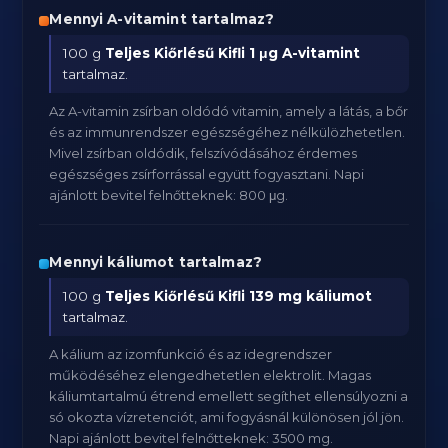
Mennyi A-vitamint tartalmaz?
100 g
Teljes Kiőrlésű Kifli
1 μg A-vitamint
tartalmaz.
Az A-vitamin zsírban oldódó vitamin, amely a látás, a bőr
és az immunrendszer egészségéhez nélkülözhetetlen.
Mivel zsírban oldódik, felszívódásához érdemes
egészséges zsírforrással együtt fogyasztani. Napi
ajánlott bevitel felnőtteknek: 800 μg.
Mennyi káliumot tartalmaz?
100 g
Teljes Kiőrlésű Kifli
139 mg káliumot
tartalmaz.
A kálium az izomfunkció és az idegrendszer
működéséhez elengedhetetlen elektrolit. Magas
káliumtartalmú étrend emellett segíthet ellensúlyozni a
só okozta vízretenciót, ami fogyásnál különösen jól jön.
Napi ajánlott bevitel felnőtteknek: 3500 mg.