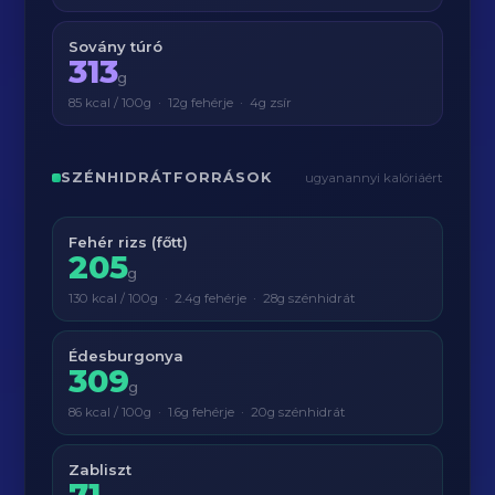
Sovány túró
313
g
85 kcal / 100g · 12g fehérje · 4g zsír
SZÉNHIDRÁTFORRÁSOK
ugyanannyi kalóriáért
Fehér rizs (főtt)
205
g
130 kcal / 100g · 2.4g fehérje · 28g szénhidrát
Édesburgonya
309
g
86 kcal / 100g · 1.6g fehérje · 20g szénhidrát
Zabliszt
71