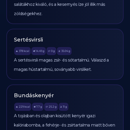
salátákhoz kiváló, és a kesernyés íze jól illik más
zöldségekhez.
Sertésvirsli
378
kcal
14.49
g
0
g
35.04
g
🔥
🥩
🥔
🫒
A sertésvirsli magas zsír- és sótartalmú. Válaszd a
magas hústartalmú, soványabb virsliket.
Bundáskenyér
229
kcal
7.7
g
25.2
g
11
g
🔥
🥩
🥔
🫒
A tojásban és olajban kisütött kenyér igazi
kalóriabomba, a fehérje- és zsírtartalma miatt bőven