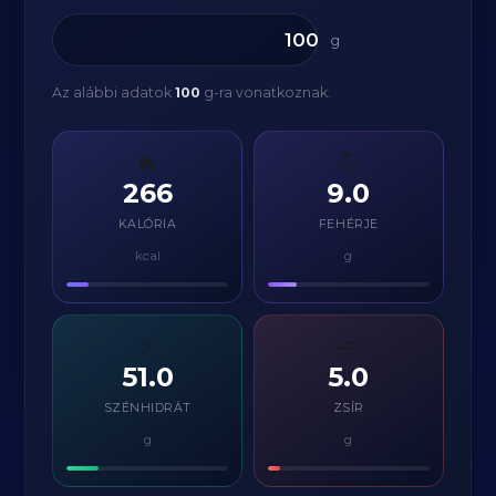
g
Az alábbi adatok
100
g-ra vonatkoznak.
🔥
💪
266
9.0
KALÓRIA
FEHÉRJE
kcal
g
⚡
🧈
51.0
5.0
SZÉNHIDRÁT
ZSÍR
g
g