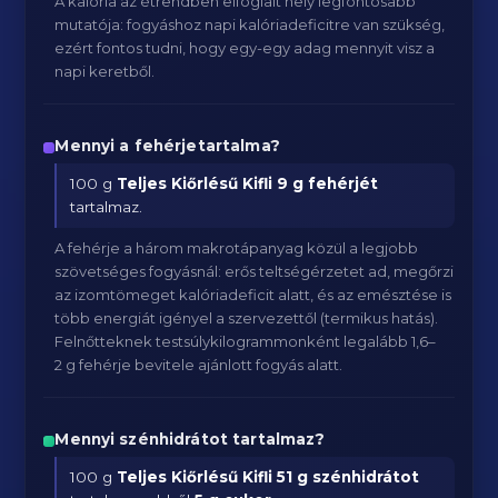
A kalória az étrendben elfoglalt hely legfontosabb
mutatója: fogyáshoz napi kalóriadeficitre van szükség,
ezért fontos tudni, hogy egy-egy adag mennyit visz a
napi keretből.
Mennyi a fehérjetartalma?
100 g
Teljes Kiőrlésű Kifli
9 g fehérjét
tartalmaz.
A fehérje a három makrotápanyag közül a legjobb
szövetséges fogyásnál: erős teltségérzetet ad, megőrzi
az izomtömeget kalóriadeficit alatt, és az emésztése is
több energiát igényel a szervezettől (termikus hatás).
Felnőtteknek testsúlykilogrammonként legalább 1,6–
2 g fehérje bevitele ajánlott fogyás alatt.
Mennyi szénhidrátot tartalmaz?
100 g
Teljes Kiőrlésű Kifli
51 g szénhidrátot