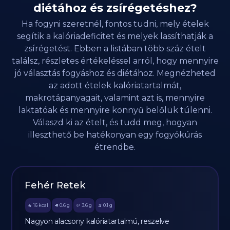
diétához és zsírégetéshez?
Ha fogyni szeretnél, fontos tudni, mely ételek
segítik a kalóriadeficitet és melyek lassíthatják a
zsírégetést. Ebben a listában több száz ételt
találsz, részletes értékeléssel arról, hogy mennyire
jó választás fogyáshoz és diétához. Megnézheted
az adott ételek kalóriatartalmát,
makrotápanyagait, valamint azt is, mennyire
laktatóak és mennyire könnyű belőlük túlenni.
Válaszd ki az ételt, és tudd meg, hogyan
illeszthető be hatékonyan egy fogyókúrás
étrendbe.
Fehér Retek
16
kcal
0.6
g
3.6
g
0.1
g
🔥
🥩
🥔
🫒
Nagyon alacsony kalóriatartalmú, reszelve