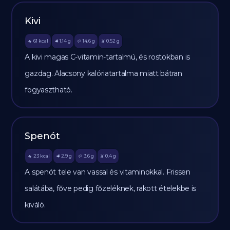
Kivi
61
kcal
1.14
g
14.6
g
0.52
g
🔥
🥩
🥔
🫒
A kivi magas C-vitamin-tartalmú, és rostokban is
gazdag. Alacsony kalóriatartalma miatt bátran
fogyasztható.
Spenót
23
kcal
2.9
g
3.6
g
0.4
g
🔥
🥩
🥔
🫒
A spenót tele van vassal és vitaminokkal. Frissen
salátába, főve pedig főzeléknek, rakott ételekbe is
kiváló.