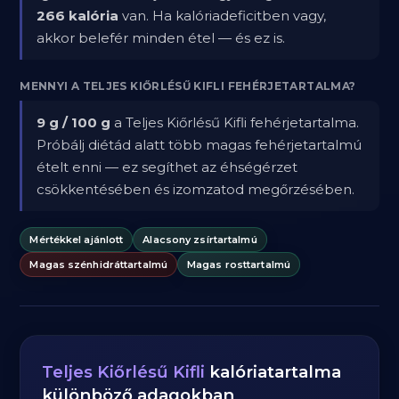
266 kalória
van. Ha kalóriadeficitben vagy,
akkor belefér minden étel — és ez is.
MENNYI A TELJES KIŐRLÉSŰ KIFLI FEHÉRJETARTALMA?
9 g / 100 g
a Teljes Kiőrlésű Kifli fehérjetartalma.
Próbálj diétád alatt több magas fehérjetartalmú
ételt enni — ez segíthet az éhségérzet
csökkentésében és izomzatod megőrzésében.
Mértékkel ajánlott
Alacsony zsírtartalmú
Magas szénhidráttartalmú
Magas rosttartalmú
Teljes Kiőrlésű Kifli
kalóriatartalma
különböző adagokban