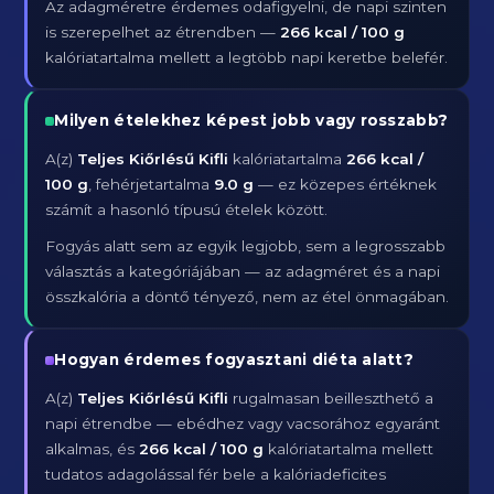
Az adagméretre érdemes odafigyelni, de napi szinten
is szerepelhet az étrendben —
266 kcal / 100 g
kalóriatartalma mellett a legtöbb napi keretbe belefér.
Milyen ételekhez képest jobb vagy rosszabb?
A(z)
Teljes Kiőrlésű Kifli
kalóriatartalma
266 kcal /
100 g
, fehérjetartalma
9.0 g
— ez közepes értéknek
számít a hasonló típusú ételek között.
Fogyás alatt sem az egyik legjobb, sem a legrosszabb
választás a kategóriájában — az adagméret és a napi
összkalória a döntő tényező, nem az étel önmagában.
Hogyan érdemes fogyasztani diéta alatt?
A(z)
Teljes Kiőrlésű Kifli
rugalmasan beilleszthető a
napi étrendbe — ebédhez vagy vacsorához egyaránt
alkalmas, és
266 kcal / 100 g
kalóriatartalma mellett
tudatos adagolással fér bele a kalóriadeficites