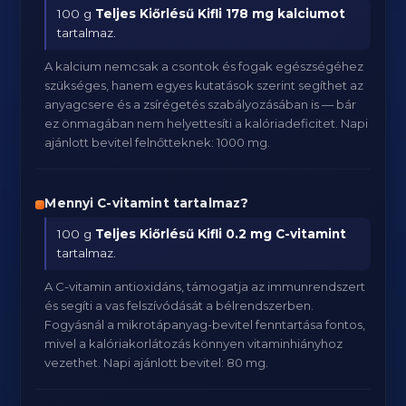
100 g
Teljes Kiőrlésű Kifli
178 mg kalciumot
tartalmaz.
A kalcium nemcsak a csontok és fogak egészségéhez
szükséges, hanem egyes kutatások szerint segíthet az
anyagcsere és a zsírégetés szabályozásában is — bár
ez önmagában nem helyettesíti a kalóriadeficitet. Napi
ajánlott bevitel felnőtteknek: 1000 mg.
Mennyi C-vitamint tartalmaz?
100 g
Teljes Kiőrlésű Kifli
0.2 mg C-vitamint
tartalmaz.
A C-vitamin antioxidáns, támogatja az immunrendszert
és segíti a vas felszívódását a bélrendszerben.
Fogyásnál a mikrotápanyag-bevitel fenntartása fontos,
mivel a kalóriakorlátozás könnyen vitaminhiányhoz
vezethet. Napi ajánlott bevitel: 80 mg.