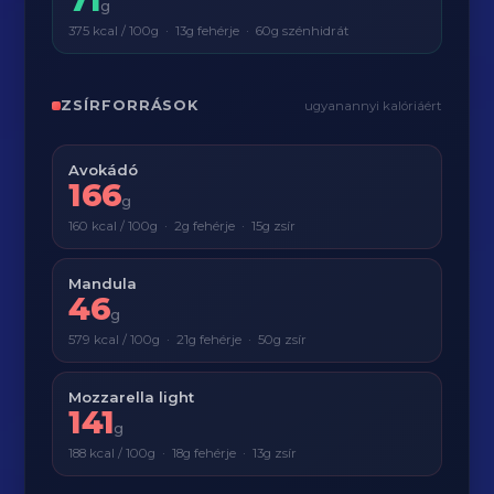
g
375 kcal / 100g · 13g fehérje · 60g szénhidrát
ZSÍRFORRÁSOK
ugyanannyi kalóriáért
Avokádó
166
g
160 kcal / 100g · 2g fehérje · 15g zsír
Mandula
46
g
579 kcal / 100g · 21g fehérje · 50g zsír
Mozzarella light
141
g
188 kcal / 100g · 18g fehérje · 13g zsír