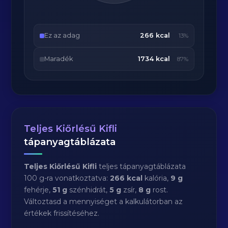
Ez az adag
266 kcal
13%
Maradék
1734 kcal
87%
Teljes Kiőrlésű Kifli
tápanyagtáblázata
Teljes Kiőrlésű Kifli
teljes tápanyagtáblázata
100 g-ra vonatkoztatva:
266 kcal
kalória,
9 g
fehérje,
51 g
szénhidrát,
5 g
zsír,
8 g
rost.
Változtasd a mennyiséget a kalkulátorban az
értékek frissítéséhez.