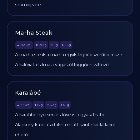
számolj vele.
Marha Steak
212
kcal
29.3
g
0
g
9.6
g
🔥
🥩
🥔
🫒
A marha steak a marha egyik legnépszerűbb része.
A kalóriatartalma a vágástól függően változó.
Karalábé
27
kcal
1.7
g
6.2
g
0.1
g
🔥
🥩
🥔
🫒
A karalábé nyersen és főve is fogyasztható.
Alacsony kalóriatartalma miatt szinte korlátlanul
ehető.