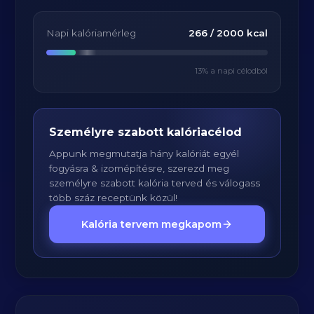
Napi kalóriamérleg
266
/
2000
kcal
13
% a napi célodból
Személyre szabott kalóriacélod
Appunk megmutatja hány kalóriát egyél
fogyásra & izomépítésre, szerezd meg
személyre szabott kalória terved és válogass
több száz receptünk közül!
Kalória tervem megkapom