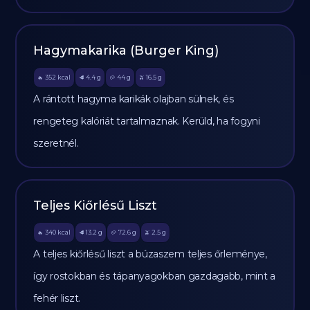
Hagymakarika (Burger King)
352
kcal
4.4
g
44
g
16.5
g
🔥
🥩
🥔
🫒
A rántott hagyma karikák olajban sülnek, és
rengeteg kalóriát tartalmaznak. Kerüld, ha fogyni
szeretnél.
Teljes Kiőrlésű Liszt
340
kcal
13.2
g
72.6
g
2.5
g
🔥
🥩
🥔
🫒
A teljes kiőrlésű liszt a búzaszem teljes őrleménye,
így rostokban és tápanyagokban gazdagabb, mint a
fehér liszt.