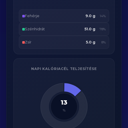
Fehérje
9.0 g
14%
Szénhidrát
51.0 g
78%
Zsír
5.0 g
8%
NAPI KALÓRIACÉL TELJESÍTÉSE
13
%