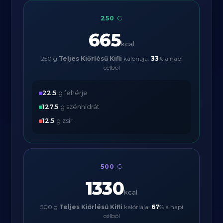
250
G
665
kcal
250 g
Teljes Kiőrlésű Kifli
kalóriája:
33
% a napi
célból
22.5
g fehérje
127.5
g szénhidrát
12.5
g zsír
500
G
1330
kcal
500 g
Teljes Kiőrlésű Kifli
kalóriája:
67
% a napi
célból