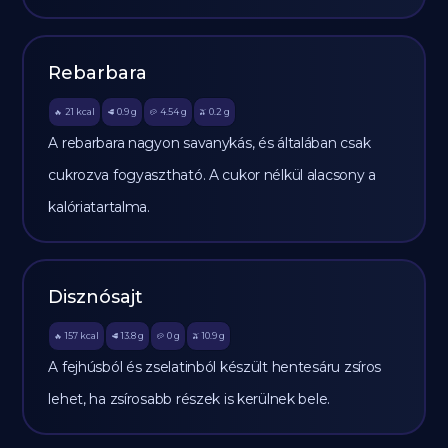
Rebarbara
21
kcal
0.9
g
4.54
g
0.2
g
🔥
🥩
🥔
🫒
A rebarbara nagyon savanykás, és általában csak
cukrozva fogyasztható. A cukor nélkül alacsony a
kalóriatartalma.
Disznósajt
157
kcal
13.8
g
0
g
10.9
g
🔥
🥩
🥔
🫒
A fejhúsból és zselatinból készült hentesáru zsíros
lehet, ha zsírosabb részek is kerülnek bele.