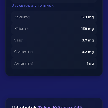
ÁSVÁNYOK & VITAMINOK
Kalcium
178
mg
Kálium
139
mg
Vas
3.7
mg
C-vitamin
0.2
mg
A-vitamin
1
μg
Mit ehetek
Teljes Kiőrlésű Kifli