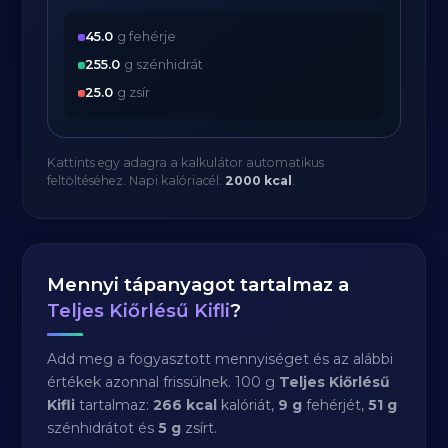
45.0
g fehérje
255.0
g szénhidrát
25.0
g zsír
Kattints egy adagra a kalkulátor automatikus
feltöltéséhez. Napi kalóriacél:
2000 kcal
.
Mennyi tápanyagot tartalmaz a
Teljes Kiőrlésű Kifli
?
Add meg a fogyasztott mennyiséget és az alábbi
értékek azonnal frissülnek. 100 g
Teljes Kiőrlésű
Kifli
tartalmaz:
266 kcal
kalóriát,
9 g
fehérjét,
51 g
szénhidrátot és
5 g
zsírt.