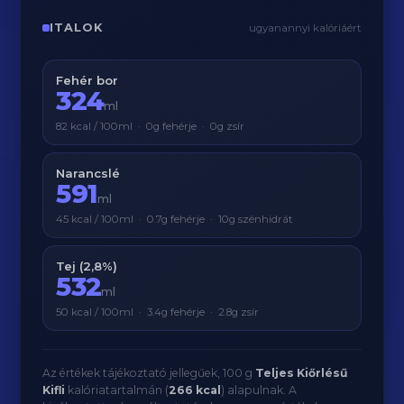
ITALOK
ugyanannyi kalóriáért
Fehér bor
324
ml
82 kcal / 100ml · 0g fehérje · 0g zsír
Narancslé
591
ml
45 kcal / 100ml · 0.7g fehérje · 10g szénhidrát
Tej (2,8%)
532
ml
50 kcal / 100ml · 3.4g fehérje · 2.8g zsír
Az értékek tájékoztató jellegűek, 100 g
Teljes Kiőrlésű
Kifli
kalóriatartalmán (
266 kcal
) alapulnak. A