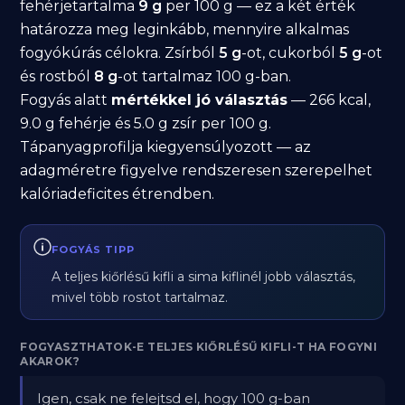
fehérjetartalma
9 g
per 100 g — ez a két érték
határozza meg leginkább, mennyire alkalmas
fogyókúrás célokra. Zsírból
5 g
-ot, cukorból
5 g
-ot
és rostból
8 g
-ot tartalmaz 100 g-ban.
Fogyás alatt
mértékkel jó választás
— 266 kcal,
9.0 g fehérje és 5.0 g zsír per 100 g.
Tápanyagprofilja kiegyensúlyozott — az
adagméretre figyelve rendszeresen szerepelhet
kalóriadeficites étrendben.
FOGYÁS TIPP
A teljes kiőrlésű kifli a sima kiflinél jobb választás,
mivel több rostot tartalmaz.
FOGYASZTHATOK-E TELJES KIŐRLÉSŰ KIFLI-T HA FOGYNI
AKAROK?
Igen, csak ne felejtsd el, hogy 100 g-ban