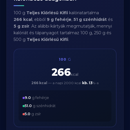
100 g
Teljes Kiőrlésű Kifli
kalóriatartalma
266 kcal
, ebből
9 g fehérje
,
51 g szénhidrát
és
5 g zsír
. Az alábbi kártyák megmutatják, mennyi
kalóriát és tápanyagot tartalmaz 100 g, 250 g és
500 g
Teljes Kiőrlésű Kifli
.
100
G
266
kcal
266 kcal
— a napi 2000 kcal
kb.
13
%-a
9.0
g fehérje
51.0
g szénhidrát
5.0
g zsír