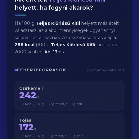
helyett, ha fogyni akarok?
Ha 100 g
Teljes Kiőrlésű Kifli
helyett más ételt
választasz, az alábbi mennyiségek ugyanannyi
kalóriát tartalmaznak. Az összehasonlítás alapja:
266 kcal
(100 g
Teljes Kiőrlésű Kifli
, ami a napi
2000 kcal cél
kb.
13
%-a).
FEHÉRJEFORRÁSOK
ugyanannyi kalóriáért
Csirkemell
242
g
110 kcal / 100g · 23g fehérje · 1g zsír
Tojás
172
g
155 kcal / 100g · 13g fehérje · 11g zsír