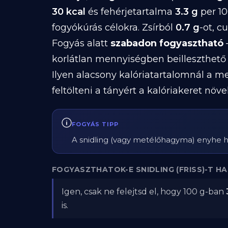
30 kcal
és fehérjetartalma
3.3 g
per 10
fogyókúrás célokra. Zsírból
0.7 g
-ot, c
Fogyás alatt
szabadon fogyasztható
korlátlan mennyiségben beilleszthető 
Ilyen alacsony kalóriatartalomnál a me
feltölteni a tányért a kalóriakeret növe
FOGYÁS TIPP
A snidling (vagy metélőhagyma) enyhe h
FOGYASZTHATOK-E SNIDLING (FRISS)-T H
Igen, csak ne felejtsd el, hogy 100 g-ban
is.