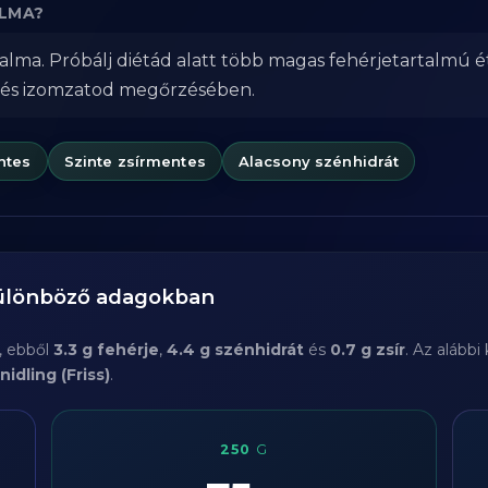
ALMA?
rtalma. Próbálj diétád alatt több magas fehérjetartalmú é
 és izomzatod megőrzésében.
ntes
Szinte zsírmentes
Alacsony szénhidrát
különböző adagokban
, ebből
3.3 g fehérje
,
4.4 g szénhidrát
és
0.7 g zsír
. Az alább
nidling (Friss)
.
250
G