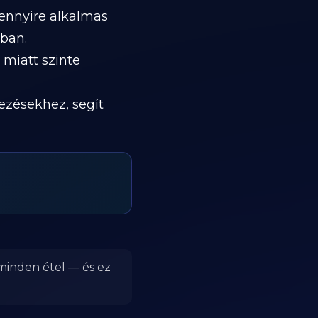
ennyire alkalmas
-ban.
 miatt szinte
kezésekhez, segít
 minden étel — és ez