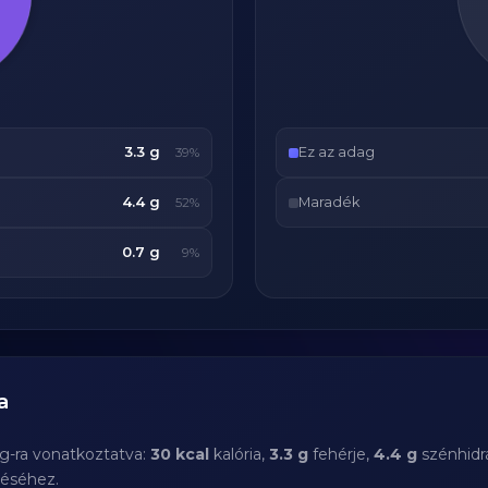
3.3 g
Ez az adag
39%
4.4 g
Maradék
52%
0.7 g
9%
a
 g-ra vonatkoztatva:
30 kcal
kalória,
3.3 g
fehérje,
4.4 g
szénhidr
téséhez.