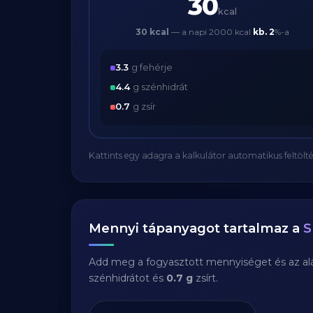
30
kcal
30 kcal
— a napi 2000 kcal
kb.
2
%-a
3.3
g fehérje
4.4
g szénhidrát
0.7
g zsír
Kattints egy adagra a kalkulátor automatikus feltölté
Mennyi tápanyagot tartalmaz a
S
Add meg a fogyasztott mennyiséget és az aláb
szénhidrátot és
0.7 g
zsírt.