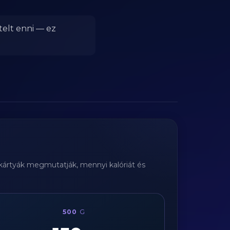
telt enni — ez
i kártyák megmutatják, mennyi kalóriát és
500
G