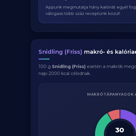
Appunk megmutatja hány kalóriát egyél fogy
válogass több száz receptünk közül!
Snidling (Friss)
makró- és kalória
100 g
Snidling (Friss)
esetén a makrók mego
napi 2000 kcal célodnak.
MAKRÓTÁPANYAGOK 
30