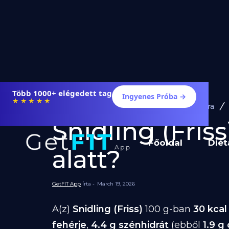
Több 1000+ elégedett tag
Ingyenes Próba →
★★★★★
Diéta és Étrend
Ételek Fogyásra
Snidling (Friss
Főoldal
Diét
alatt?
GetFIT App
Írta -
March 19, 2026
A(z)
Snidling (Friss)
100 g-ban
30 kcal
fehérje
,
4.4 g szénhidrát
(ebből
1.9 g