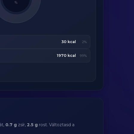
%
30 kcal
2%
1970 kcal
99%
át,
0.7 g
zsír,
2.5 g
rost. Változtasd a