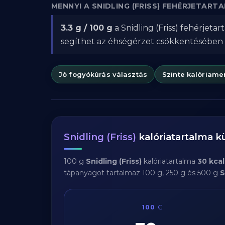
MENNYI A SNIDLING (FRISS) FEHÉRJETART
3.3 g / 100 g
a Snidling (Friss) fehérjeta
segíthet az éhségérzet csökkentésében
Jó fogyókúrás választás
Szinte kalóriame
Snidling (Friss)
kalóriatartalma 
100 g
Snidling (Friss)
kalóriatartalma
30 kcal
tápanyagot tartalmaz 100 g, 250 g és 500 g
S
100
G