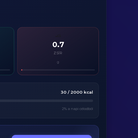
🧈
0.7
ZSÍR
g
30
/
2000
kcal
2
% a napi célodból