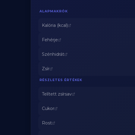
ALAPMAKRÓK
Kalória (kcal)
Fehérje
Szénhidrát
Zsír
RÉSZLETES ÉRTÉKEK
Telített zsírsav
Cukor
Rost