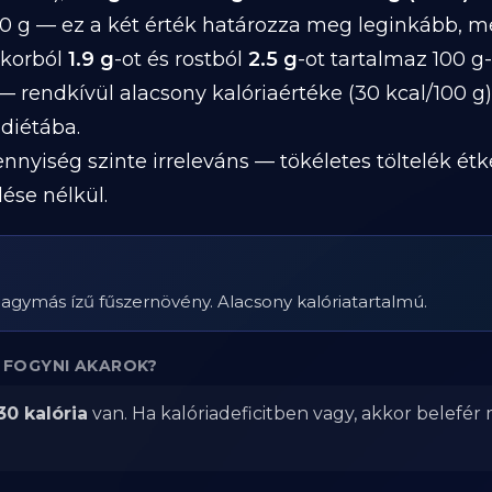
0 g — ez a két érték határozza meg leginkább, m
ukorból
1.9 g
-ot és rostból
2.5 g
-ot tartalmaz 100 g
— rendkívül alacsony kalóriaértéke (30 kcal/100 g)
diétába.
nnyiség szinte irreleváns — tökéletes töltelék ét
lése nélkül.
agymás ízű fűszernövény. Alacsony kalóriatartalmú.
A FOGYNI AKAROK?
30 kalória
van. Ha kalóriadeficitben vagy, akkor belefér