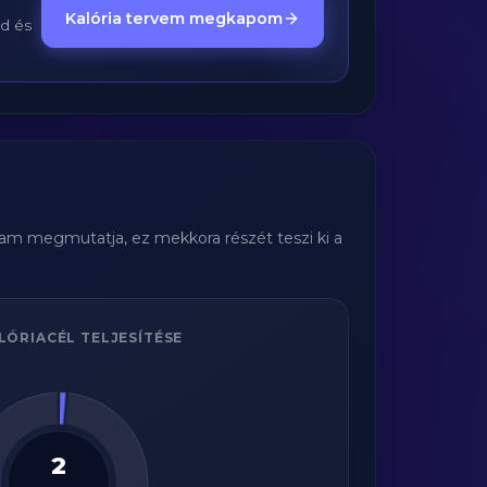
Kalória tervem megkapom
ed és
gram megmutatja, ez mekkora részét teszi ki a
LÓRIACÉL TELJESÍTÉSE
2