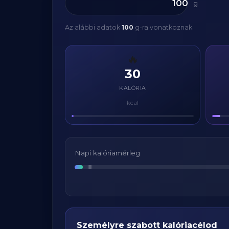
g
Az alábbi adatok
100
g-ra vonatkoznak.
🔥
30
KALÓRIA
kcal
Napi kalóriamérleg
Személyre szabott kalóriacélod