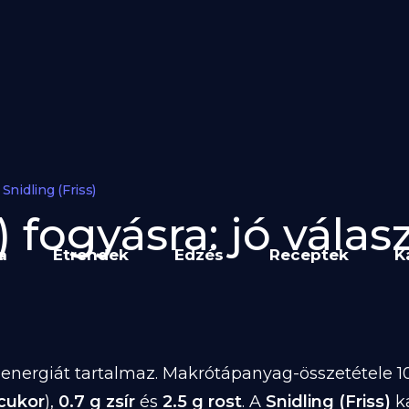
Snidling (Friss)
) fogyásra: jó válas
a
Étrendek
Edzés
Receptek
K
energiát tartalmaz. Makrótápanyag-összetétele 10
 cukor
),
0.7 g zsír
és
2.5 g rost
. A
Snidling (Friss)
ka