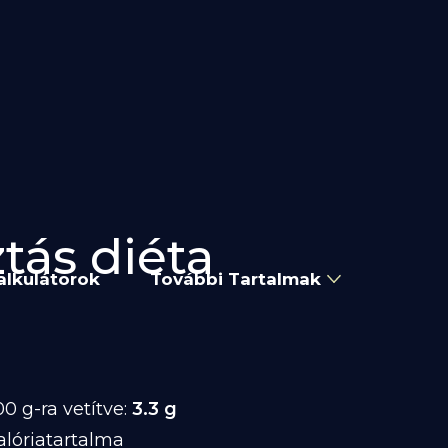
ztás diéta
alkulátorok
További Tartalmak
0 g-ra vetítve:
3.3 g
lóriatartalma