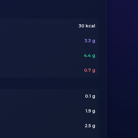
30
kcal
3.3
g
4.4
g
0.7
g
0.1
g
1.9
g
2.5
g