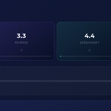
💪
⚡
3.3
4.4
FEHÉRJE
SZÉNHIDRÁT
g
g