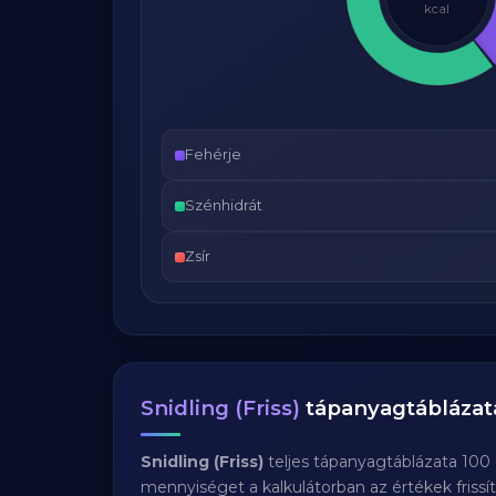
kcal
Fehérje
Szénhidrát
Zsír
Snidling (Friss)
tápanyagtáblázat
Snidling (Friss)
teljes tápanyagtáblázata 100
mennyiséget a kalkulátorban az értékek frissí