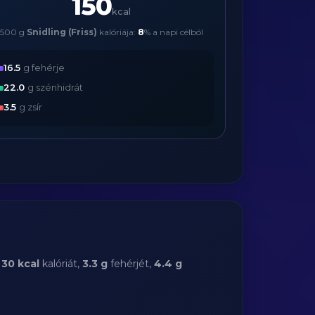
150
kcal
500 g
Snidling (Friss)
kalóriája:
8
% a napi célból
16.5
g fehérje
22.0
g szénhidrát
3.5
g zsír
:
30 kcal
kalóriát,
3.3 g
fehérjét,
4.4 g