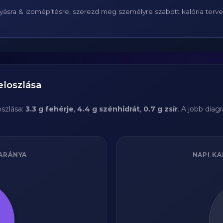
ásra & izomépítésre, szerezd meg személyre szabott kalória terv
eloszlása
szlása:
3.3 g fehérje
,
4.4 g szénhidrát
,
0.7 g zsír
. A jobb dia
ARÁNYA
NAPI KA