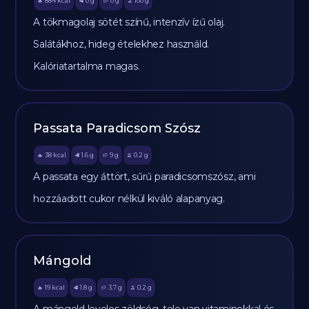
884
kcal
0
g
0
g
100
g
🔥
🥩
🥔
🫒
A tökmagolaj sötét színű, intenzív ízű olaj.
Salátákhoz, hideg ételekhez használd.
Kalóriatartalma magas.
Passata Paradicsom Szósz
38
kcal
1.6
g
9
g
0.2
g
🔥
🥩
🥔
🫒
A passata egy áttört, sűrű paradicsomszósz, ami
hozzáadott cukor nélkül kiváló alapanyag.
Mángold
19
kcal
1.8
g
3.7
g
0.2
g
🔥
🥩
🥔
🫒