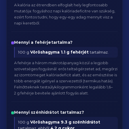
A kalória az étrendben elfoglalt hely legfontosabb
mutatója: fogyáshoz napi kalóriadeficitre van szükség,
ezért fontos tudni, hogy egy-egy adag mennyit visz a
napi keretből.
Mennyi a fehérjetartalma?
100 g
Vöröshagyma
1.1 g fehérjét
tartalmaz.
A fehérje a három makrotápanyag közül a legjobb
szövetséges fogyásnál: erős teltségérzetet ad, megőrzi
az izomtömeget kalóriadeficit alatt, és az emésztése is
több energiát igényel a szervezettől (termikus hatás).
Felnőtteknek testsúlykilogrammonként legalább 1,6–
2 g fehérje bevitele ajánlott fogyás alatt.
Mennyi szénhidrátot tartalmaz?
100 g
Vöröshagyma
9.3 g szénhidrátot
tartalmaz, ebből
4.2 g cukor
.