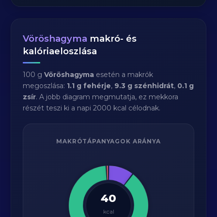
Vöröshagyma
makró- és
kalóriaeloszlása
100 g
Vöröshagyma
esetén a makrók
megoszlása:
1.1 g fehérje
,
9.3 g szénhidrát
,
0.1 g
zsír
. A jobb diagram megmutatja, ez mekkora
részét teszi ki a napi 2000 kcal célodnak.
MAKRÓTÁPANYAGOK ARÁNYA
40
kcal