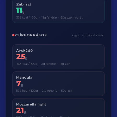
Zabliszt
11
g
375 kcal / 100g · 13g fehérje · 60g szénhidrát
ZSÍRFORRÁSOK
ugyanannyi kalóriáért
Avokádó
25
g
160 kcal / 100g · 2g fehérje · 15g zsír
Mandula
7
g
579 kcal / 100g · 21g fehérje · 50g zsír
Mozzarella light
21
g