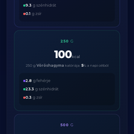
9.3
g szénhidrát
0.1
g zsír
250
G
100
kcal
250 g
Vöröshagyma
kalóriája:
5
% a napi célból
2.8
g fehérje
23.3
g szénhidrát
0.3
g zsír
500
G