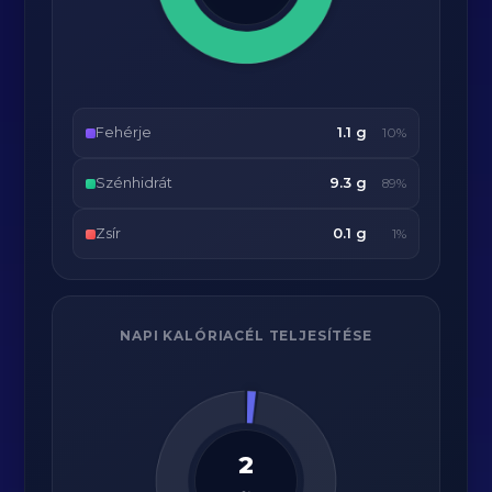
Fehérje
1.1 g
10%
Szénhidrát
9.3 g
89%
Zsír
0.1 g
1%
NAPI KALÓRIACÉL TELJESÍTÉSE
2