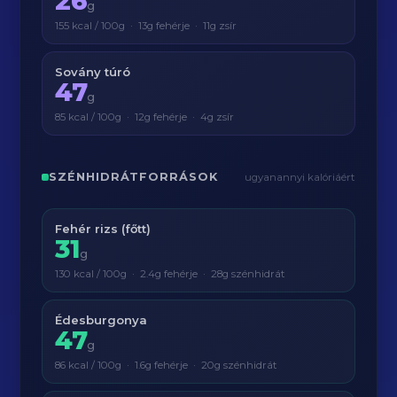
26
g
155 kcal / 100g · 13g fehérje · 11g zsír
Sovány túró
47
g
85 kcal / 100g · 12g fehérje · 4g zsír
SZÉNHIDRÁTFORRÁSOK
ugyanannyi kalóriáért
Fehér rizs (főtt)
31
g
130 kcal / 100g · 2.4g fehérje · 28g szénhidrát
Édesburgonya
47
g
86 kcal / 100g · 1.6g fehérje · 20g szénhidrát