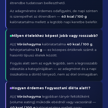
étrendbe tudatosan beilleszthető.
Az adagméretre érdemes odafigyelni, de napi szinten
is szerepelhet az étrendben —
40 kcal / 100 g
kalóriatartalma mellett a legtöbb napi keretbe belefér.
Milyen ételekhez képest jobb vagy rosszabb?
A(z)
Vöröshagyma
kalóriatartalma
40 kcal / 100 g
,
fehérjetartalma
1.1 g
— ez közepes értéknek számít a
hasonló típusú ételek között.
Fogyás alatt sem az egyik legjobb, sem a legrosszabb
választás a kategóriájában — az adagméret és a napi
összkalória a döntő tényező, nem az étel önmagában.
Hogyan érdemes fogyasztani diéta alatt?
A(z)
Vöröshagyma
legjobban tányér feltöltőként
(volume eating) működik ebédnél vagy vacsoránál —
40 kcal / 100 g
kalóriatartalma mellett nagy