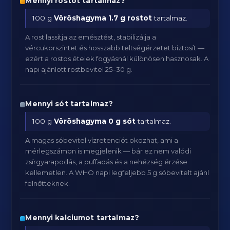
Mennyi rostot tartalmaz?
100 g
Vöröshagyma
1.7 g rostot
tartalmaz.
A rost lassítja az emésztést, stabilizálja a
vércukorszintet és hosszabb teltségérzetet biztosít —
ezért a rostos ételek fogyásnál különösen hasznosak. A
napi ajánlott rostbevitel 25–30 g.
Mennyi sót tartalmaz?
100 g
Vöröshagyma
0 g sót
tartalmaz.
A magas sóbevitel vízretenciót okozhat, ami a
mérlegszámon is megjelenik — bár ez nem valódi
zsírgyarapodás, a puffadás és a nehézség érzése
kellemetlen. A WHO napi legfeljebb 5 g sóbevitelt ajánl
felnőtteknek.
Mennyi kalciumot tartalmaz?