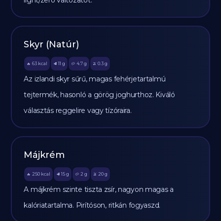
light/zero változatot.
Skyr (Natúr)
63
kcal
11
g
4.7
g
0.3
g
🔥
🥩
🥔
🫒
Az izlandi skyr sűrű, magas fehérjetartalmú
tejtermék, hasonló a görög joghurthoz. Kiváló
választás reggelire vagy tízóraira.
Májkrém
250
kcal
15
g
2
g
20
g
🔥
🥩
🥔
🫒
A májkrém szinte tiszta zsír, nagyon magas a
kalóriatartalma. Pirítóson, ritkán fogyaszd.