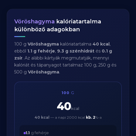
Vöröshagyma
kalóriatartalma
különböző adagokban
100 g
Vöröshagyma
kalóriatartalma
40 kcal
,
ebből
1.1 g fehérje
,
9.3 g szénhidrát
és
0.1 g
zsír
. Az alábbi kártyák megmutatják, mennyi
kalóriát és tápanyagot tartalmaz 100 g, 250 g és
500 g
Vöröshagyma
.
100
G
40
kcal
40 kcal
— a napi 2000 kcal
kb.
2
%-a
1.1
g fehérje