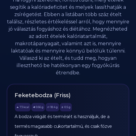
segítik a kalóriadeficitet és melyek lassíthatják a
zsírégetést. Ebben a listában több száz ételt
találsz, részletes értékeléssel arról, hogy mennyire
jó választás fogyáshoz és diétához. Megnézheted
az adott ételek kalóriatartalmát,
makrotápanyagait, valamint azt is, mennyire
laktatóak és mennyire könnyű belőlük túlenni.
Válaszd ki az ételt, és tudd meg, hogyan
illeszthető be hatékonyan egy fogyókúrás
étrendbe.
Feketebodza (Friss)
73
kcal
0.66
g
18.4
g
0.5
g
🔥
🥩
🥔
🫒
A bodza virágát és termését is használjuk, de a
termés magasabb cukortartalmú, és csak főzve