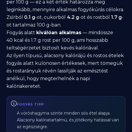
per 100 g — ez a két érték határozza meg
leginkább, mennyire alkalmas fogyókúrás célokra.
Zsírból
0.1 g
-ot, cukorból
4.2 g
-ot és rostból
1.7 g
-
ot tartalmaz 100 g-ban.
Fogyás alatt
kiválóan alkalmas
— mindössze
40 kcal és 1.7 g rost per 100 g, ami hosszabb
teltségérzetet biztosít kevés kalóriával.
Az ilyen típusú, alacsony kalóriájú és rostos ételek
fogyás alatt különösen értékesek, mert tömegük
és rostarányuk révén lassítják az emésztést
anélkül, hogy megterhelnék a napi
kalóriakeretet.
FOGYÁS TIPP
A vöröshagyma szinte minden sós étel alapja.
Alacsony kalóriatartalmú, és jótékony hatással van
az egészségre.