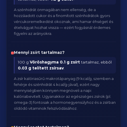
A szénhidrát önmagában nem ellenség, de a
hozzáadott cukor és a finomított szénhidrátok gyors
vércukoremelkedést okoznak, ami hamar éhséget és
ételvágyat hozhat vissza — ezért fogyásnál érdemes
figyelni az arányokra.
Mennyi zsírt tartalmaz?
100 g
Vöröshagyma
0.1 g zsírt
tartalmaz, ebből
0.03 g telített zsírsav
.
A zsír kalóriasűrű makrotápanyag (9 kcal/g, szemben a
fehérje és szénhidrát 4 kcal/g-jával), ezért nagy
mennyiségben könnyen megnöveli a napi
kalóriabevitelt. Ugyanakkor az egészséges zsírok (pl.
omega-3) fontosak a hormonegyensúlyhoz és a zsírban
oldódó vitaminok felszívódásához.