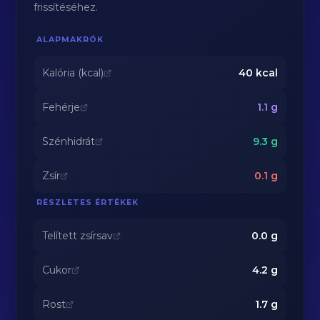
frissítéséhez.
ALAPMAKRÓK
Kalória (kcal)
40
kcal
Fehérje
1.1
g
Szénhidrát
9.3
g
Zsír
0.1
g
RÉSZLETES ÉRTÉKEK
Telített zsírsav
0.0
g
Cukor
4.2
g
Rost
1.7
g