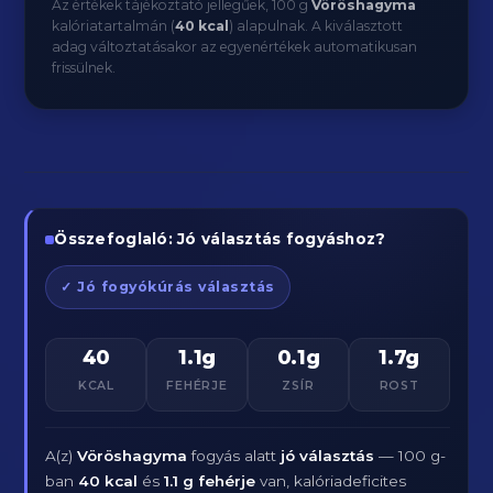
Az értékek tájékoztató jellegűek, 100 g
Vöröshagyma
kalóriatartalmán (
40 kcal
) alapulnak. A kiválasztott
adag változtatásakor az egyenértékek automatikusan
frissülnek.
Összefoglaló: Jó választás fogyáshoz?
✓ Jó fogyókúrás választás
40
1.1g
0.1g
1.7g
KCAL
FEHÉRJE
ZSÍR
ROST
A(z)
Vöröshagyma
fogyás alatt
jó választás
— 100 g-
ban
40 kcal
és
1.1 g fehérje
van, kalóriadeficites