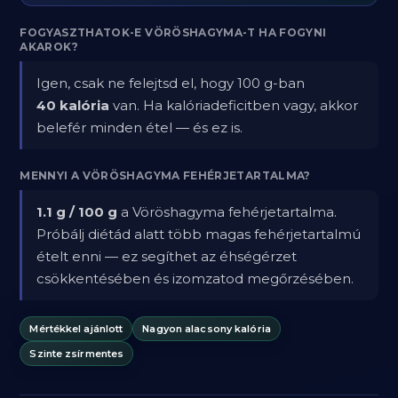
FOGYASZTHATOK-E VÖRÖSHAGYMA-T HA FOGYNI
AKAROK?
Igen, csak ne felejtsd el, hogy 100 g-ban
40 kalória
van. Ha kalóriadeficitben vagy, akkor
belefér minden étel — és ez is.
MENNYI A VÖRÖSHAGYMA FEHÉRJETARTALMA?
1.1 g / 100 g
a Vöröshagyma fehérjetartalma.
Próbálj diétád alatt több magas fehérjetartalmú
ételt enni — ez segíthet az éhségérzet
csökkentésében és izomzatod megőrzésében.
Mértékkel ajánlott
Nagyon alacsony kalória
Szinte zsírmentes