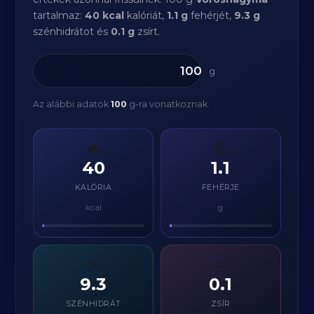
tartalmaz:
40 kcal
kalóriát,
1.1 g
fehérjét,
9.3 g
szénhidrátot és
0.1 g
zsírt.
g
Az alábbi adatok
100
g-ra vonatkoznak.
🔥
💪
40
1.1
KALÓRIA
FEHÉRJE
kcal
g
⚡
🧈
9.3
0.1
SZÉNHIDRÁT
ZSÍR