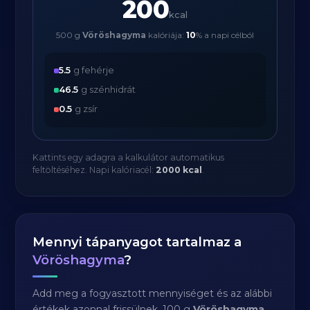
200
kcal
500 g
Vöröshagyma
kalóriája:
10
% a napi célból
5.5
g fehérje
46.5
g szénhidrát
0.5
g zsír
Kattints egy adagra a kalkulátor automatikus
feltöltéséhez. Napi kalóriacél:
2000 kcal
.
Mennyi tápanyagot tartalmaz a
Vöröshagyma
?
Add meg a fogyasztott mennyiséget és az alábbi
értékek azonnal frissülnek. 100 g
Vöröshagyma