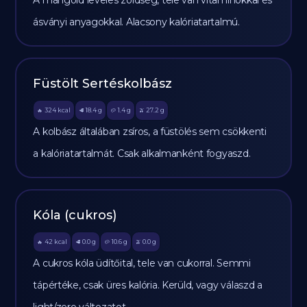
A mángold leveles zöldség, tele van vitaminokkal és
ásványi anyagokkal. Alacsony kalóriatartalmú.
Füstölt Sertéskolbász
324
kcal
18.4
g
1.4
g
27.2
g
🔥
🥩
🥔
🫒
A kolbász általában zsíros, a füstölés sem csökkenti
a kalóriatartalmát. Csak alkalmanként fogyaszd.
Kóla (cukros)
42
kcal
0.0
g
10.6
g
0.0
g
🔥
🥩
🥔
🫒
A cukros kóla üdítőital, tele van cukorral. Semmi
tápértéke, csak üres kalória. Kerüld, vagy válaszd a