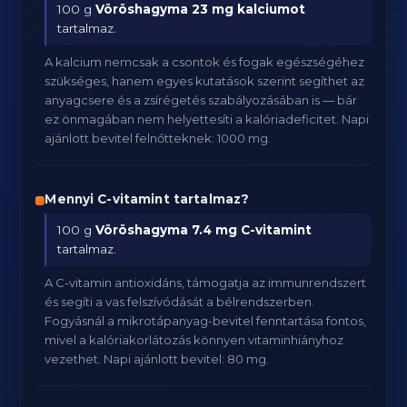
100 g
Vöröshagyma
23 mg kalciumot
tartalmaz.
A kalcium nemcsak a csontok és fogak egészségéhez
szükséges, hanem egyes kutatások szerint segíthet az
anyagcsere és a zsírégetés szabályozásában is — bár
ez önmagában nem helyettesíti a kalóriadeficitet. Napi
ajánlott bevitel felnőtteknek: 1000 mg.
Mennyi C-vitamint tartalmaz?
100 g
Vöröshagyma
7.4 mg C-vitamint
tartalmaz.
A C-vitamin antioxidáns, támogatja az immunrendszert
és segíti a vas felszívódását a bélrendszerben.
Fogyásnál a mikrotápanyag-bevitel fenntartása fontos,
mivel a kalóriakorlátozás könnyen vitaminhiányhoz
vezethet. Napi ajánlott bevitel: 80 mg.