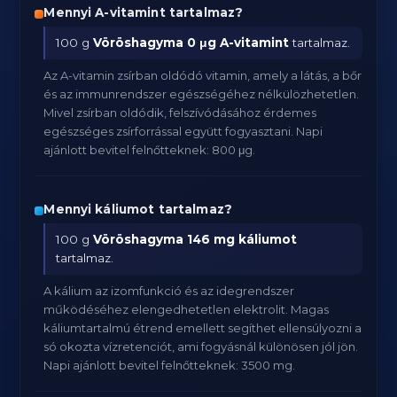
Mennyi A-vitamint tartalmaz?
100 g
Vöröshagyma
0 μg A-vitamint
tartalmaz.
Az A-vitamin zsírban oldódó vitamin, amely a látás, a bőr
és az immunrendszer egészségéhez nélkülözhetetlen.
Mivel zsírban oldódik, felszívódásához érdemes
egészséges zsírforrással együtt fogyasztani. Napi
ajánlott bevitel felnőtteknek: 800 μg.
Mennyi káliumot tartalmaz?
100 g
Vöröshagyma
146 mg káliumot
tartalmaz.
A kálium az izomfunkció és az idegrendszer
működéséhez elengedhetetlen elektrolit. Magas
káliumtartalmú étrend emellett segíthet ellensúlyozni a
só okozta vízretenciót, ami fogyásnál különösen jól jön.
Napi ajánlott bevitel felnőtteknek: 3500 mg.