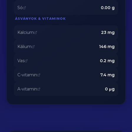
Só
0.00
g
ÁSVÁNYOK & VITAMINOK
Kalcium
23
mg
Kálium
146
mg
Vas
0.2
mg
C-vitamin
7.4
mg
A-vitamin
0
μg