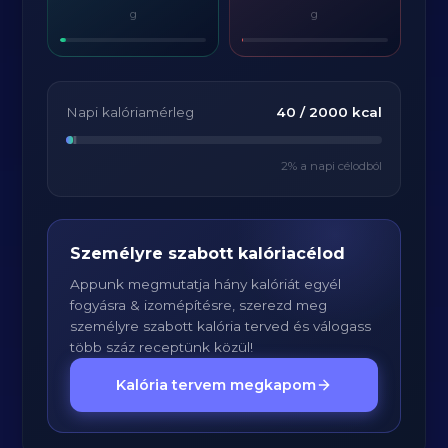
g
g
Napi kalóriamérleg
40
/
2000
kcal
2
% a napi célodból
Személyre szabott kalóriacélod
Appunk megmutatja hány kalóriát egyél
fogyásra & izomépítésre, szerezd meg
személyre szabott kalória terved és válogass
több száz receptünk közül!
Kalória tervem megkapom