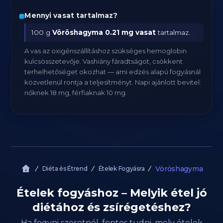
Mennyi vasat tartalmaz?
100 g
Vöröshagyma
0.21 mg vasat
tartalmaz.
A vas az oxigénszállításhoz szükséges hemoglobin
kulcsösszetevője. Vashiány fáradtságot, csökkent
terhelhetőséget okozhat — ami edzés alapú fogyásnál
közvetlenül rontja a teljesítményt. Napi ajánlott bevitel:
nőknek 18 mg, férfiaknak 10 mg.
Vöröshagyma
Diéta és Étrend
Ételek Fogyásra
Ételek fogyáshoz – Melyik étel jó
diétához és zsírégetéshez?
Ha fogyni szeretnél, fontos tudni, mely ételek