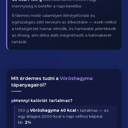
mennyiség is belefér a napi keretbe.
Érdemes mellé valamilyen fehérjeforrást és
egészséges zsírt tervezni az étkezésbe — ezek nélkül
a teltségérzet hamar elmúlik, és hamarabb jelentkezik
az éhség, ami diéta alatt megnehezíti a kalóriakeret
tartását.
Mit érdemes tudni a
Vöröshagyma
tápanyagairól?
Mennyi kalóriát tartalmaz?
100 g
Vöröshagyma
40 kcal
-t tartalmaz — ez
egy átlagos 2000 kcal-s napi célhoz képest
kb.
2
%
.