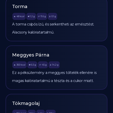
Torma
48
kcal
1.2
g
11.6
g
0.1
g
🔥
🥩
🥔
🫒
A torma csípős ízű, és serkentheti az emésztést.
Alacsony kalóriatartalmú.
Meggyes Párna
360
kcal
6.5
g
45
g
14.2
g
🔥
🥩
🥔
🫒
Ez a péksütemény a meggyes töltelék ellenére is
magas kalóriatartalmú a tészta és a cukor miatt.
Tökmagolaj