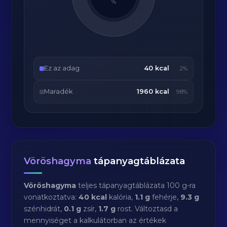
%
Ez az adag
40 kcal
2%
Maradék
1960 kcal
98%
Vöröshagyma
tápanyagtáblázata
Vöröshagyma
teljes tápanyagtáblázata 100 g-ra
vonatkoztatva:
40 kcal
kalória,
1.1 g
fehérje,
9.3 g
szénhidrát,
0.1 g
zsír,
1.7 g
rost. Változtasd a
mennyiséget a kalkulátorban az értékek