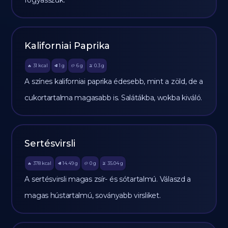
fogyasszuk.
Kaliforniai Paprika
31
kcal
1
g
6
g
0.3
g
🔥
🥩
🥔
🫒
A színes kaliforniai paprika édesebb, mint a zöld, de a
cukortartalma magasabb is. Salátákba, wokba kiváló.
Sertésvirsli
378
kcal
14.49
g
0
g
35.04
g
🔥
🥩
🥔
🫒
A sertésvirsli magas zsír- és sótartalmú. Válaszd a
magas hústartalmú, soványabb virsliket.