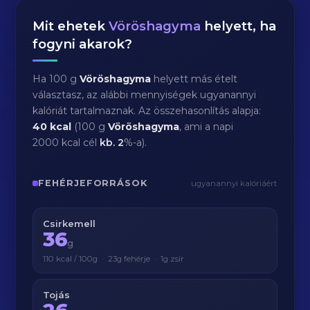
Mit ehetek
Vöröshagyma
helyett, ha
fogyni akarok?
Ha 100 g
Vöröshagyma
helyett más ételt
választasz, az alábbi mennyiségek ugyanannyi
kalóriát tartalmaznak. Az összehasonlítás alapja:
40 kcal
(100 g
Vöröshagyma
, ami a napi
2000 kcal cél
kb.
2
%-a).
FEHÉRJEFORRÁSOK
ugyanannyi kalóriáért
Csirkemell
36
g
110 kcal / 100g · 23g fehérje · 1g zsír
Tojás