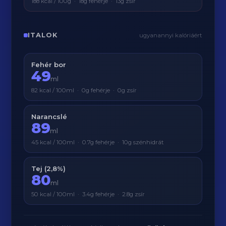
188 kcal / 100g · 18g fehérje · 13g zsír
ITALOK
ugyanannyi kalóriáért
Fehér bor
49
ml
82 kcal / 100ml · 0g fehérje · 0g zsír
Narancslé
89
ml
45 kcal / 100ml · 0.7g fehérje · 10g szénhidrát
Tej (2,8%)
80
ml
50 kcal / 100ml · 3.4g fehérje · 2.8g zsír