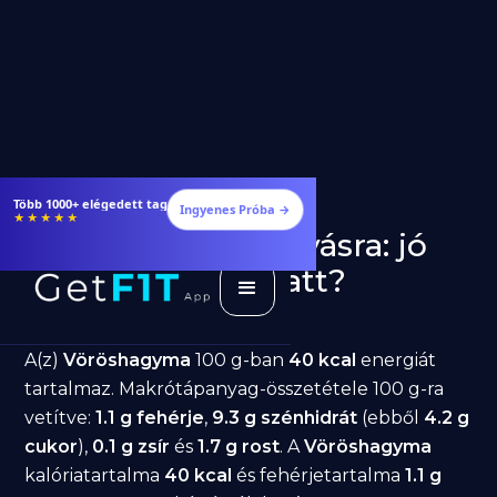
Több 1000+ elégedett tag
Ingyenes Próba →
★★★★★
Vöröshagyma fogyásra: jó
választás diéta alatt?
GetFIT App
Írta -
March 19, 2026
A(z)
Vöröshagyma
100 g-ban
40 kcal
energiát
tartalmaz. Makrótápanyag-összetétele 100 g-ra
vetítve:
1.1 g fehérje
,
9.3 g szénhidrát
(ebből
4.2 g
cukor
),
0.1 g zsír
és
1.7 g rost
. A
Vöröshagyma
kalóriatartalma
40 kcal
és fehérjetartalma
1.1 g