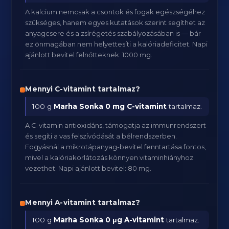
A kalcium nemcsak a csontok és fogak egészségéhez
szükséges, hanem egyes kutatások szerint segíthet az
anyagcsere és a zsírégetés szabályozásában is — bár
ez önmagában nem helyettesíti a kalóriadeficitet. Napi
ajánlott bevitel felnőtteknek: 1000 mg.
Mennyi C-vitamint tartalmaz?
100 g
Marha Sonka
0 mg C-vitamint
tartalmaz.
A C-vitamin antioxidáns, támogatja az immunrendszert
és segíti a vas felszívódását a bélrendszerben.
Fogyásnál a mikrotápanyag-bevitel fenntartása fontos,
mivel a kalóriakorlátozás könnyen vitaminhiányhoz
vezethet. Napi ajánlott bevitel: 80 mg.
Mennyi A-vitamint tartalmaz?
100 g
Marha Sonka
0 μg A-vitamint
tartalmaz.