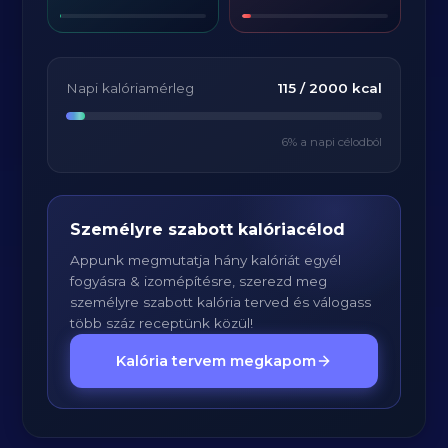
Napi kalóriamérleg
115
/
2000
kcal
6
% a napi célodból
Személyre szabott kalóriacélod
Appunk megmutatja hány kalóriát egyél
fogyásra & izomépítésre, szerezd meg
személyre szabott kalória terved és válogass
több száz receptünk közül!
Kalória tervem megkapom