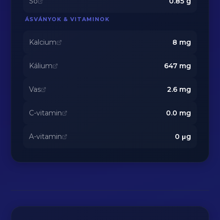
Só
0.85
g
ÁSVÁNYOK & VITAMINOK
Kalcium
8
mg
Kálium
647
mg
Vas
2.6
mg
C-vitamin
0.0
mg
A-vitamin
0
μg