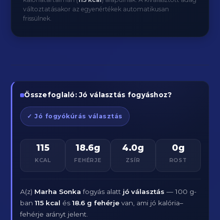
változtatásakor az egyenértékek automatikusan
frissülnek.
Összefoglaló: Jó választás fogyáshoz?
✓ Jó fogyókúrás választás
115
18.6g
4.0g
0g
KCAL
FEHÉRJE
ZSÍR
ROST
A(z)
Marha Sonka
fogyás alatt
jó választás
— 100 g-
ban
115 kcal
és
18.6 g fehérje
van, ami jó kalória–
fehérje arányt jelent.