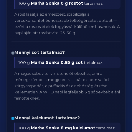
100 g
Marha Sonka
0 g rostot
tartalmaz.
A rost lassítja az emésztést, stabilizálja a
vércukorszintet és hosszabb teltségérzetet biztosít —
ezért a rostos ételek fogyásnál különösen hasznosak. A
napi ajánlott rostbevitel 25–30 g.
Mennyi sót tartalmaz?
100 g
Marha Sonka
0.85 g sót
tartalmaz.
A magas sóbevitel vízretenciót okozhat, ami a
mérlegszámon is megjelenik — bár ez nem valódi
zsírgyarapodás, a puffadás és a nehézség érzése
kellemetlen. A WHO napi legfeljebb 5 g sóbevitelt ajánl
felnőtteknek.
Mennyi kalciumot tartalmaz?
100 g
Marha Sonka
8 mg kalciumot
tartalmaz.