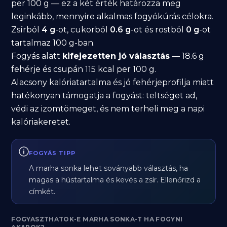
per 100 g — ez a két érték határozza meg
leginkább, mennyire alkalmas fogyókúrás célokra.
Zsírból
4 g
-ot, cukorból
0.6 g
-ot és rostból
0 g
-ot
tartalmaz 100 g-ban.
Fogyás alatt
kifejezetten jó választás
— 18.6 g
fehérje és csupán 115 kcal per 100 g.
Alacsony kalóriatartalma és jó fehérjeprofilja miatt
hatékonyan támogatja a fogyást: teltséget ad,
védi az izomtömeget, és nem terheli meg a napi
kalóriakeretet.
FOGYÁS TIPP
A marha sonka lehet soványabb választás, ha
magas a hústartalma és kevés a zsír. Ellenőrizd a
címkét.
FOGYASZTHATOK-E MARHA SONKA-T HA FOGYNI