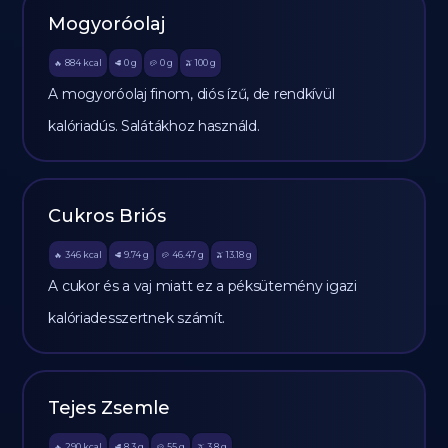
Mogyoróolaj
884
kcal
0
g
0
g
100
g
🔥
🥩
🥔
🫒
A mogyoróolaj finom, diós ízű, de rendkívül
kalóriadús. Salátákhoz használd.
Cukros Briós
346
kcal
9.74
g
46.47
g
13.18
g
🔥
🥩
🥔
🫒
A cukor és a vaj miatt ez a péksütemény igazi
kalóriadesszertnek számít.
Tejes Zsemle
290
kcal
8.3
g
55
g
3.8
g
🔥
🥩
🥔
🫒