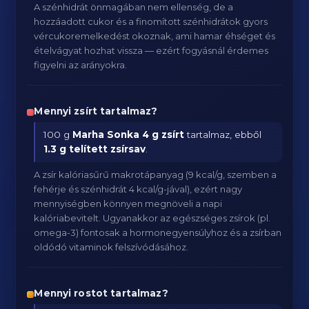
A szénhidrát önmagában nem ellenség, de a
hozzáadott cukor és a finomított szénhidrátok gyors
vércukoremelkedést okoznak, ami hamar éhséget és
ételvágyat hozhat vissza — ezért fogyásnál érdemes
figyelni az arányokra.
Mennyi zsírt tartalmaz?
100 g
Marha Sonka
4 g zsírt
tartalmaz, ebből
1.3 g telített zsírsav
.
A zsír kalóriasűrű makrotápanyag (9 kcal/g, szemben a
fehérje és szénhidrát 4 kcal/g-jával), ezért nagy
mennyiségben könnyen megnöveli a napi
kalóriabevitelt. Ugyanakkor az egészséges zsírok (pl.
omega-3) fontosak a hormonegyensúlyhoz és a zsírban
oldódó vitaminok felszívódásához.
Mennyi rostot tartalmaz?