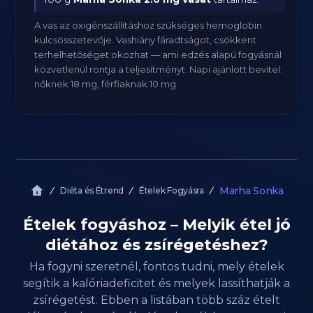
A vas az oxigénszállításhoz szükséges hemoglobin
kulcsösszetevője. Vashiány fáradtságot, csökkent
terhelhetőséget okozhat — ami edzés alapú fogyásnál
közvetlenül rontja a teljesítményt. Napi ajánlott bevitel:
nőknek 18 mg, férfiaknak 10 mg.
Marha Sonka
Diéta és Étrend
Ételek Fogyásra
Ételek fogyáshoz – Melyik étel jó
diétához és zsírégetéshez?
Ha fogyni szeretnél, fontos tudni, mely ételek
segítik a kalóriadeficitet és melyek lassíthatják a
zsírégetést. Ebben a listában több száz ételt