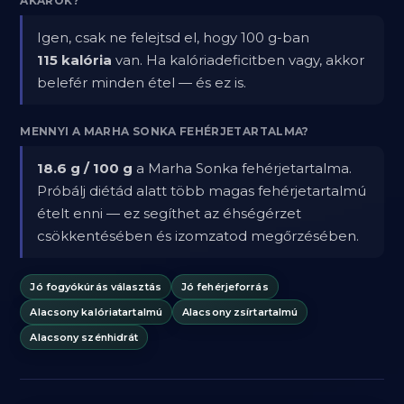
AKAROK?
Igen, csak ne felejtsd el, hogy 100 g-ban
115 kalória
van. Ha kalóriadeficitben vagy, akkor
belefér minden étel — és ez is.
MENNYI A MARHA SONKA FEHÉRJETARTALMA?
18.6 g / 100 g
a Marha Sonka fehérjetartalma.
Próbálj diétád alatt több magas fehérjetartalmú
ételt enni — ez segíthet az éhségérzet
csökkentésében és izomzatod megőrzésében.
Jó fogyókúrás választás
Jó fehérjeforrás
Alacsony kalóriatartalmú
Alacsony zsírtartalmú
Alacsony szénhidrát