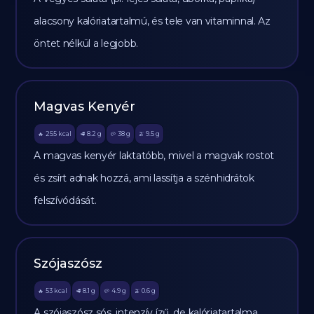
alacsony kalóriatartalmú, és tele van vitaminnal. Az
öntet nélkül a legjobb.
Magvas Kenyér
255
kcal
8.2
g
38
g
9.5
g
🔥
🥩
🥔
🫒
A magvas kenyér laktatóbb, mivel a magvak rostot
és zsírt adnak hozzá, ami lassítja a szénhidrátok
felszívódását.
Szójaszósz
53
kcal
8.1
g
4.9
g
0.6
g
🔥
🥩
🥔
🫒
A szójaszósz sós, intenzív ízű, de kalóriatartalma