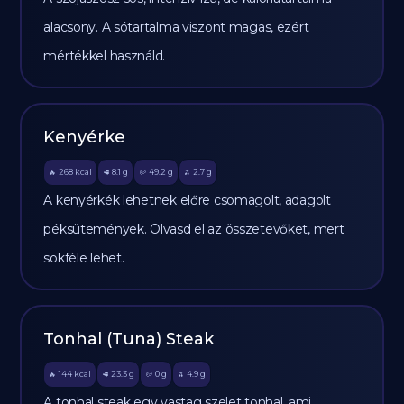
alacsony. A sótartalma viszont magas, ezért
mértékkel használd.
Kenyérke
268
kcal
8.1
g
49.2
g
2.7
g
🔥
🥩
🥔
🫒
A kenyérkék lehetnek előre csomagolt, adagolt
péksütemények. Olvasd el az összetevőket, mert
sokféle lehet.
Tonhal (Tuna) Steak
144
kcal
23.3
g
0
g
4.9
g
🔥
🥩
🥔
🫒
A tonhal steak egy vastag szelet tonhal, ami