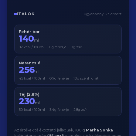
ITALOK
ugyanannyi kalóriáért
Fehér bor
140
ml
82 kcal / 100ml · 0g fehérje · 0g zsír
Narancslé
256
ml
45 kcal / 100ml · 0.7g fehérje · 10g szénhidrát
Tej (2,8%)
230
ml
50 kcal / 100ml · 3.4g fehérje · 2.8g zsír
Az értékek tájékoztató jellegűek, 100 g
Marha Sonka
kalóriatartalmán (
115 kcal
) alapulnak. A kiválasztott adag