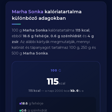
Marha Sonka
kalóriatartalma
különböző adagokban
100 g
Marha Sonka
kalóriatartalma
115 kcal
,
ebből
18.6 g fehérje
,
0.6 g szénhidrát
és
4 g
zsír
. Az alábbi kártyák megmutatják, mennyi
kalóriát és tápanyagot tartalmaz 100 g, 250 g és
500 g
Marha Sonka
.
100
G
115
kcal
115 kcal
— a napi 2000 kcal
kb.
6
%-a
18.6
g fehérje
0.6
g szénhidrát