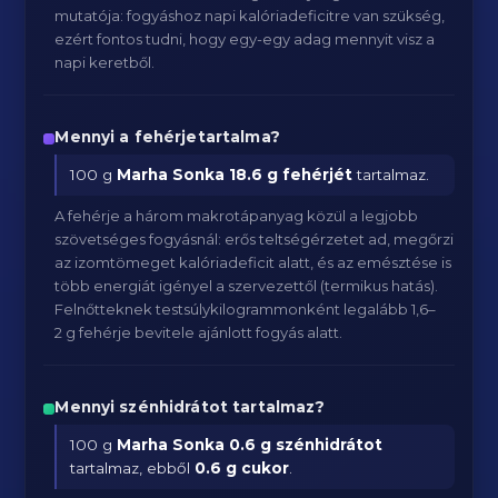
mutatója: fogyáshoz napi kalóriadeficitre van szükség,
ezért fontos tudni, hogy egy-egy adag mennyit visz a
napi keretből.
Mennyi a fehérjetartalma?
100 g
Marha Sonka
18.6 g fehérjét
tartalmaz.
A fehérje a három makrotápanyag közül a legjobb
szövetséges fogyásnál: erős teltségérzetet ad, megőrzi
az izomtömeget kalóriadeficit alatt, és az emésztése is
több energiát igényel a szervezettől (termikus hatás).
Felnőtteknek testsúlykilogrammonként legalább 1,6–
2 g fehérje bevitele ajánlott fogyás alatt.
Mennyi szénhidrátot tartalmaz?
100 g
Marha Sonka
0.6 g szénhidrátot
tartalmaz, ebből
0.6 g cukor
.