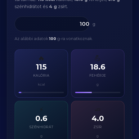
szénhidrátot és
4 g
zsírt.
g
Az alábbi adatok
100
g-ra vonatkoznak.
🔥
💪
115
18.6
KALÓRIA
FEHÉRJE
kcal
g
⚡
🧈
0.6
4.0
SZÉNHIDRÁT
ZSÍR
g
g