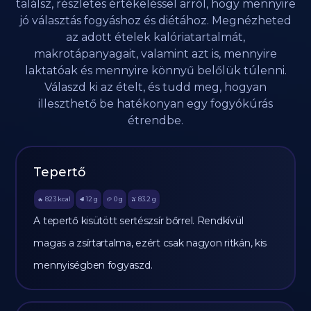
találsz, részletes értékeléssel arról, hogy mennyire
jó választás fogyáshoz és diétához. Megnézheted
az adott ételek kalóriatartalmát,
makrotápanyagait, valamint azt is, mennyire
laktatóak és mennyire könnyű belőlük túlenni.
Válaszd ki az ételt, és tudd meg, hogyan
illeszthető be hatékonyan egy fogyókúrás
étrendbe.
Tepertő
823
kcal
12
g
0
g
83.2
g
🔥
🥩
🥔
🫒
A tepertő kisütött sertészsír bőrrel. Rendkívül
magas a zsírtartalma, ezért csak nagyon ritkán, kis
mennyiségben fogyaszd.