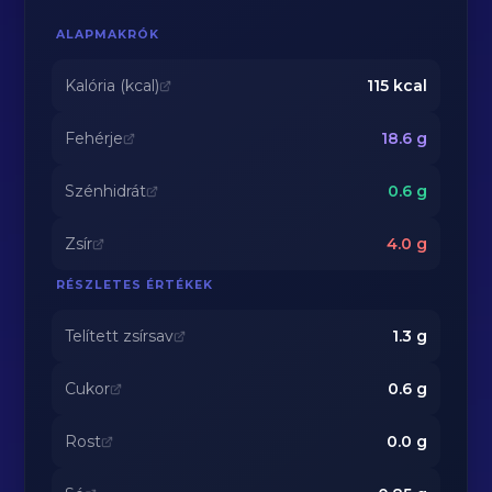
ALAPMAKRÓK
Kalória (kcal)
115
kcal
Fehérje
18.6
g
Szénhidrát
0.6
g
Zsír
4.0
g
RÉSZLETES ÉRTÉKEK
Telített zsírsav
1.3
g
Cukor
0.6
g
Rost
0.0
g