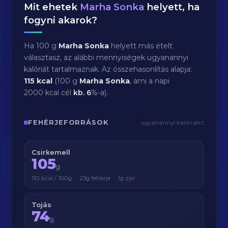
Mit ehetek
Marha Sonka
helyett, ha
fogyni akarok?
Ha 100 g
Marha Sonka
helyett más ételt
választasz, az alábbi mennyiségek ugyanannyi
kalóriát tartalmaznak. Az összehasonlítás alapja:
115 kcal
(100 g
Marha Sonka
, ami a napi
2000 kcal cél
kb.
6
%-a).
FEHÉRJEFORRÁSOK
ugyanannyi kalóriáért
Csirkemell
105
g
110 kcal / 100g · 23g fehérje · 1g zsír
Tojás
74
g