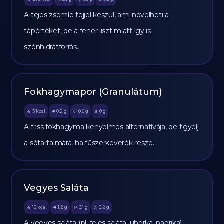
A tejes zsemle tejjel készül, ami növelheti a
tápértékét, de a fehér liszt miatt így is
szénhidrátforrás.
Fokhagymapor (Granulátum)
3
kcal
0.2
g
0.6
g
0
g
🔥
🥩
🥔
🫒
A friss fokhagyma kényelmes alternatívája, de figyelj
a sótartalmára, ha fűszerkeverék része.
Vegyes Saláta
18
kcal
1.2
g
3.1
g
0.2
g
🔥
🥩
🥔
🫒
A vegyes saláta (pl. fejes saláta, uborka, paprika)