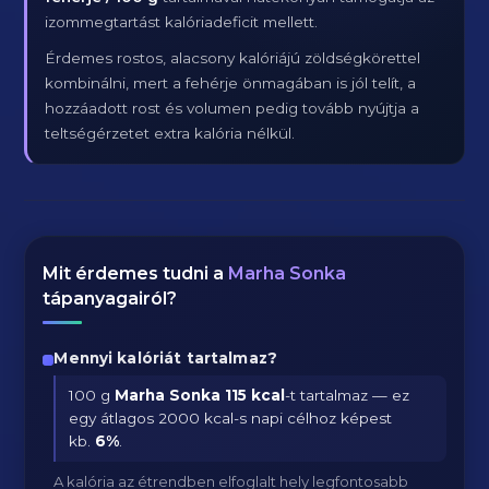
izommegtartást kalóriadeficit mellett.
Érdemes rostos, alacsony kalóriájú zöldségkörettel
kombinálni, mert a fehérje önmagában is jól telít, a
hozzáadott rost és volumen pedig tovább nyújtja a
teltségérzetet extra kalória nélkül.
Mit érdemes tudni a
Marha Sonka
tápanyagairól?
Mennyi kalóriát tartalmaz?
100 g
Marha Sonka
115 kcal
-t tartalmaz — ez
egy átlagos 2000 kcal-s napi célhoz képest
kb.
6
%
.
A kalória az étrendben elfoglalt hely legfontosabb