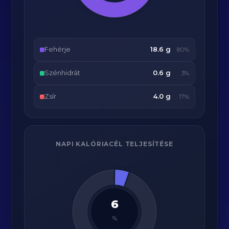
Fehérje
18.6 g
80%
Szénhidrát
0.6 g
3%
Zsír
4.0 g
17%
NAPI KALÓRIACÉL TELJESÍTÉSE
6
%