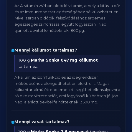
Az A-vitamin zsírban oldódó vitamin, amely a látás, a bőr
és az immunrendszer egészségéhez nélkülözhetetlen.
Mivel zsírban oldódik, felszívódásához érdemes
egészséges zsírforrással együtt fogyasztani. Napi
ajánlott bevitel felnőtteknek: 800 μg.
Mennyi káliumot tartalmaz?
100 g
Marha Sonka
647 mg káliumot
tartalmaz.
A kálium az izomfunkció és az idegrendszer
működéséhez elengedhetetlen elektrolit. Magas
káliumtartalmú étrend emellett segíthet ellensúlyozni a
só okozta vízretenciót, ami fogyásnál különösen jól jön.
Napi ajánlott bevitel felnőtteknek: 3500 mg.
Mennyi vasat tartalmaz?
100 g
Marha Sonka
2.6 mg vasat
tartalmaz.