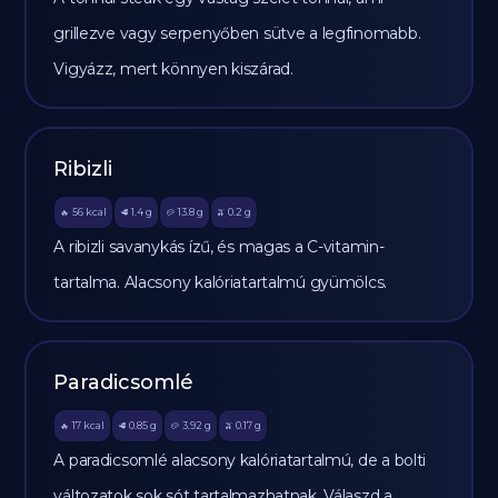
grillezve vagy serpenyőben sütve a legfinomabb.
Vigyázz, mert könnyen kiszárad.
Ribizli
56
kcal
1.4
g
13.8
g
0.2
g
🔥
🥩
🥔
🫒
A ribizli savanykás ízű, és magas a C-vitamin-
tartalma. Alacsony kalóriatartalmú gyümölcs.
Paradicsomlé
17
kcal
0.85
g
3.92
g
0.17
g
🔥
🥩
🥔
🫒
A paradicsomlé alacsony kalóriatartalmú, de a bolti
változatok sok sót tartalmazhatnak. Válaszd a