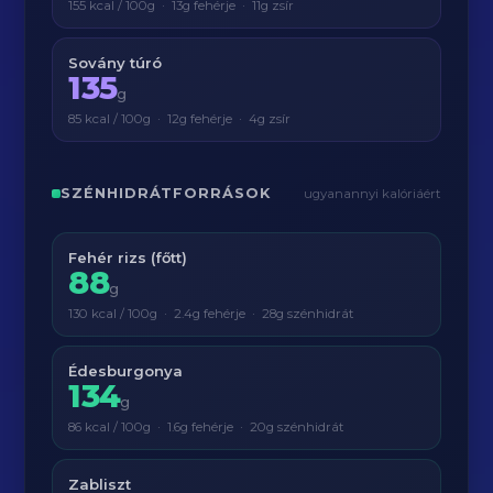
155 kcal / 100g · 13g fehérje · 11g zsír
Sovány túró
135
g
85 kcal / 100g · 12g fehérje · 4g zsír
SZÉNHIDRÁTFORRÁSOK
ugyanannyi kalóriáért
Fehér rizs (főtt)
88
g
130 kcal / 100g · 2.4g fehérje · 28g szénhidrát
Édesburgonya
134
g
86 kcal / 100g · 1.6g fehérje · 20g szénhidrát
Zabliszt