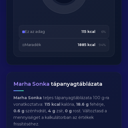
Ez az adag
115 kcal
6%
Maradék
1885 kcal
94%
Marha Sonka
tápanyagtáblázata
Marha Sonka
teljes tápanyagtáblázata 100 g-ra
vonatkoztatva:
115 kcal
kalória,
18.6 g
fehérje,
0.6 g
szénhidrát,
4 g
zsír,
0 g
rost. Változtasd a
mennyiséget a kalkulátorban az értékek
frissítéséhez.