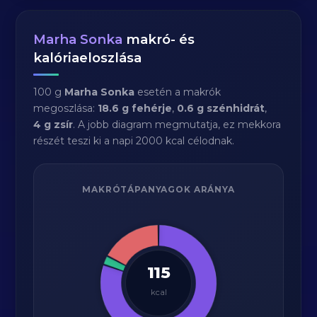
Marha Sonka
makró- és
kalóriaeloszlása
100 g
Marha Sonka
esetén a makrók
megoszlása:
18.6 g fehérje
,
0.6 g szénhidrát
,
4 g zsír
. A jobb diagram megmutatja, ez mekkora
részét teszi ki a napi 2000 kcal célodnak.
MAKRÓTÁPANYAGOK ARÁNYA
115
kcal