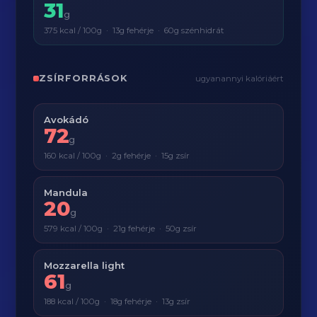
31
g
375 kcal / 100g · 13g fehérje · 60g szénhidrát
ZSÍRFORRÁSOK
ugyanannyi kalóriáért
Avokádó
72
g
160 kcal / 100g · 2g fehérje · 15g zsír
Mandula
20
g
579 kcal / 100g · 21g fehérje · 50g zsír
Mozzarella light
61
g
188 kcal / 100g · 18g fehérje · 13g zsír