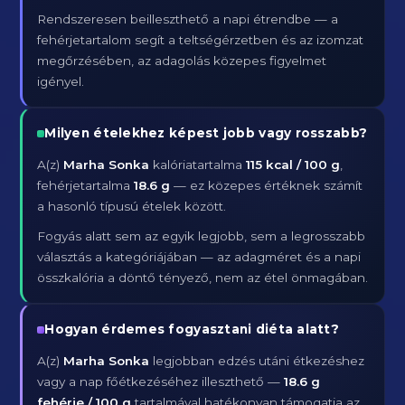
Rendszeresen beilleszthető a napi étrendbe — a
fehérjetartalom segít a teltségérzetben és az izomzat
megőrzésében, az adagolás közepes figyelmet
igényel.
Milyen ételekhez képest jobb vagy rosszabb?
A(z)
Marha Sonka
kalóriatartalma
115 kcal / 100 g
,
fehérjetartalma
18.6 g
— ez közepes értéknek számít
a hasonló típusú ételek között.
Fogyás alatt sem az egyik legjobb, sem a legrosszabb
választás a kategóriájában — az adagméret és a napi
összkalória a döntő tényező, nem az étel önmagában.
Hogyan érdemes fogyasztani diéta alatt?
A(z)
Marha Sonka
legjobban edzés utáni étkezéshez
vagy a nap főétkezéséhez illeszthető —
18.6 g
fehérje / 100 g
tartalmával hatékonyan támogatja az