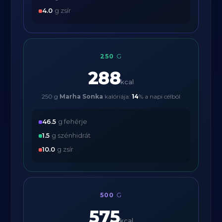
4.0
g zsír
250
G
288
kcal
250 g
Marha Sonka
kalóriája:
14
% a napi célból
46.5
g fehérje
1.5
g szénhidrát
10.0
g zsír
500
G
575
kcal