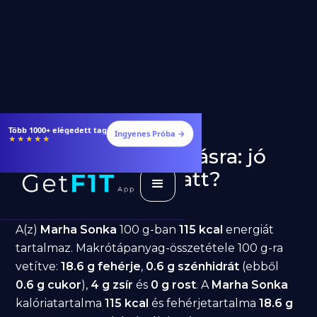
Több 1000+ elégedett tag
Ingyenes Próba →
★★★★★
Marha Sonka fogyásra: jó
választás diéta alatt?
GetFIT App
Írta -
March 19, 2026
A(z)
Marha Sonka
100 g-ban
115 kcal
energiát
tartalmaz. Makrótápanyag-összetétele 100 g-ra
vetítve:
18.6 g fehérje
,
0.6 g szénhidrát
(ebből
0.6 g cukor
),
4 g zsír
és
0 g rost
. A
Marha Sonka
kalóriatartalma
115 kcal
és fehérjetartalma
18.6 g