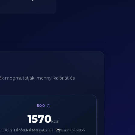
tyák megmutatják, mennyi kalóriát és
500
G
1570
kcal
500 g
Túrós Rétes
kalóriája:
79
% a napi célból