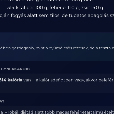
— 314 kcal per 100 g, fehérje: 11.0 g, zsír: 15.0 g.
pján fogyás alatt sem tilos, de tudatos adagolás 
érjében gazdagabb, mint a gyümölcsös rétesek, de a tészta mi
OGYNI AKAROK?
314 kalória
van. Ha kalóriadeficitben vagy, akkor belefé
A?
a. Próbálj diétád alatt több magas fehérjetartalmú ételt