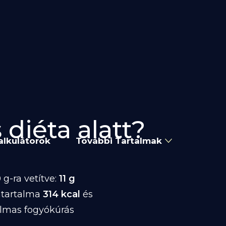
 diéta alatt?
alkulátorok
További Tartalmak
g-ra vetítve:
11 g
atartalma
314 kcal
és
almas fogyókúrás