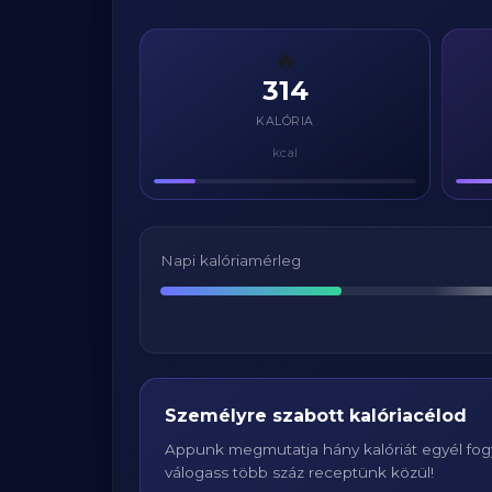
🔥
314
KALÓRIA
kcal
Napi kalóriamérleg
Személyre szabott kalóriacélod
Appunk megmutatja hány kalóriát egyél fogy
válogass több száz receptünk közül!