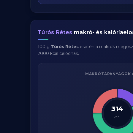
Túrós Rétes
makró- és kalóriaelo
100 g
Túrós Rétes
esetén a makrók megosz
2000 kcal célodnak.
MAKRÓTÁPANYAGOK 
314
kcal