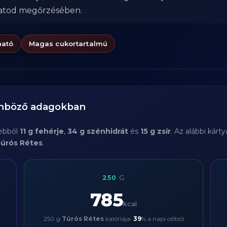
zatod megőrzésében.
ható
Magas cukortartalmú
önböző adagokban
 ebből
11 g fehérje
,
34 g szénhidrát
és
15 g zsír
. Az alábbi kár
úrós Rétes
.
250
G
785
kcal
250 g
Túrós Rétes
kalóriája:
39
% a napi célból