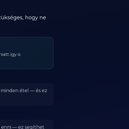
szükséges, hogy ne
att így is
r minden étel — és ez
 enni — ez segíthet