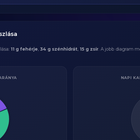
szlása
lása:
11 g fehérje
,
34 g szénhidrát
,
15 g zsír
. A jobb diagram m
ARÁNYA
NAPI KA