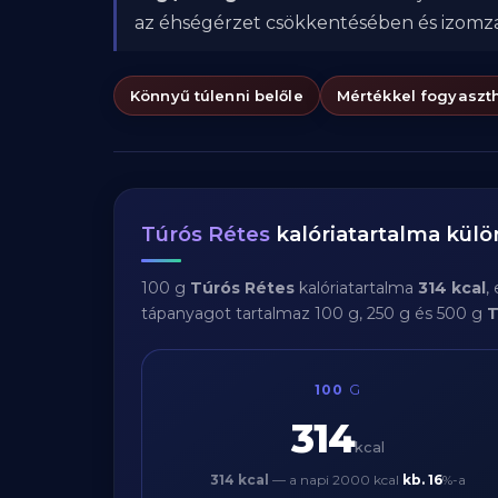
az éhségérzet csökkentésében és izom
Könnyű túlenni belőle
Mértékkel fogyaszt
Túrós Rétes
kalóriatartalma kül
100 g
Túrós Rétes
kalóriatartalma
314 kcal
,
tápanyagot tartalmaz 100 g, 250 g és 500 g
T
100
G
314
kcal
314 kcal
— a napi 2000 kcal
kb.
16
%-a