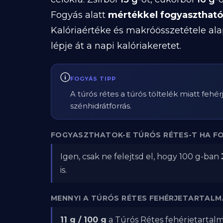
Fogyás alatt
mértékkel fogyasztható
Kalóriaértéke és makróösszetétele ala
lépje át a napi kalóriakeretet.
FOGYÁS TIPP
A túrós rétes a túrós töltelék miatt feh
szénhidrátforrás.
FOGYASZTHATOK-E TÚRÓS RÉTES-T HA F
Igen, csak ne felejtsd el, hogy 100 g-ban
is.
MENNYI A TÚRÓS RÉTES FEHÉRJETARTALM
11 g / 100 g
a Túrós Rétes fehérjetartalm