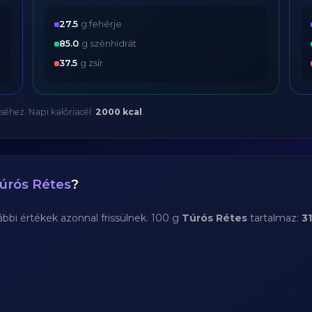
27.5
g fehérje
85.0
g szénhidrát
37.5
g zsír
séhez. Napi kalóriacél:
2000 kcal
.
úrós Rétes
?
bi értékek azonnal frissülnek. 100 g
Túrós Rétes
tartalmaz:
3