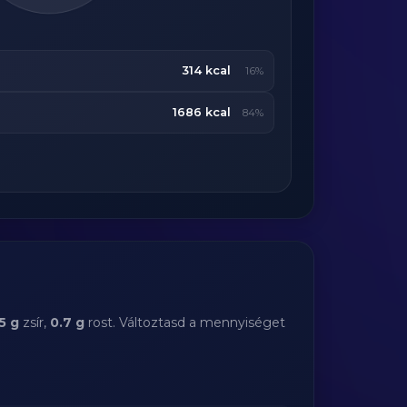
314 kcal
16%
1686 kcal
84%
5 g
zsír,
0.7 g
rost. Változtasd a mennyiséget