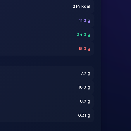
314
kcal
11.0
g
34.0
g
15.0
g
7.7
g
16.0
g
0.7
g
0.31
g