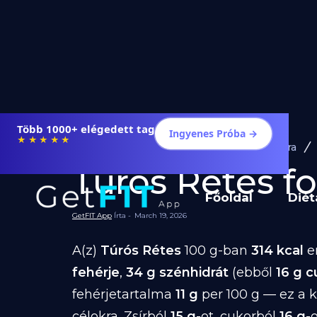
Több 1000+ elégedett tag
Ingyenes Próba →
★★★★★
Diéta és Étrend
Ételek Fogyásra
Túrós Rétes fog
Főoldal
Diét
GetFIT App
Írta -
March 19, 2026
A(z)
Túrós Rétes
100 g-ban
314 kcal
en
fehérje
,
34 g szénhidrát
(ebből
16 g c
fehérjetartalma
11 g
per 100 g — ez a 
célokra. Zsírból
15 g
-ot, cukorból
16 g
-