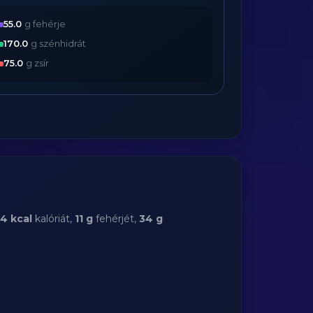
55.0
g fehérje
170.0
g szénhidrát
75.0
g zsír
14 kcal
kalóriát,
11 g
fehérjét,
34 g