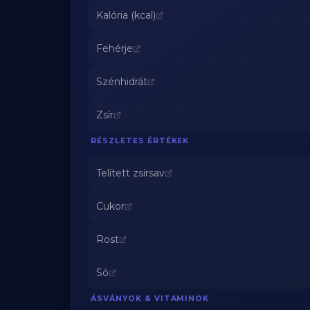
Kalória (kcal)
Fehérje
Szénhidrát
Zsír
RÉSZLETES ÉRTÉKEK
Telített zsírsav
Cukor
Rost
Só
ÁSVÁNYOK & VITAMINOK