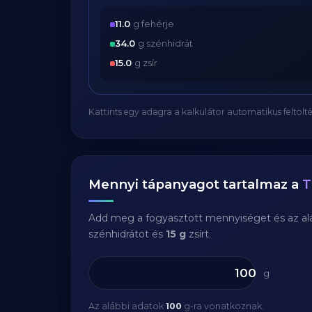
11.0
g fehérje
34.0
g szénhidrát
15.0
g zsír
Kattints egy adagra a kalkulátor automatikus feltölté
Mennyi tápanyagot tartalmaz a
T
Add meg a fogyasztott mennyiséget és az aláb
szénhidrátot és
15 g
zsírt.
g
Az alábbi adatok
100
g-ra vonatkoznak.