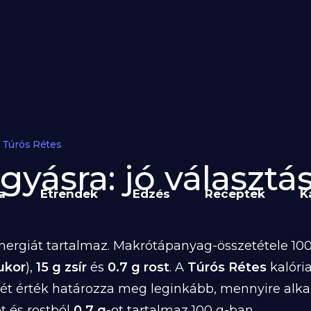
Túrós Rétes
yásra: jó választás
a
Étrendek
Edzés
Receptek
K
ergiát tartalmaz. Makrótápanyag-összetétele 100 
ukor
),
15 g zsír
és
0.7 g rost
. A
Túrós Rétes
kalóri
két érték határozza meg leginkább, mennyire alk
ot és rostból
0.7 g
-ot tartalmaz 100 g-ban.