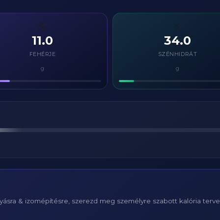
💪
⚡
11.0
34.0
FEHÉRJE
SZÉNHIDRÁT
g
g
ásra & izomépítésre, szerezd meg személyre szabott kalória terv