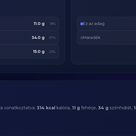
11.0 g
Ez az adag
18%
34.0 g
Maradék
57%
15.0 g
25%
ra vonatkoztatva:
314 kcal
kalória,
11 g
fehérje,
34 g
szénhidrát,
1