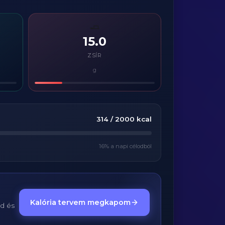
🧈
15.0
ZSÍR
g
314
/
2000
kcal
16
% a napi célodból
Kalória tervem megkapom
ed és