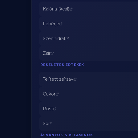
Kalória (kcal)
Fehérje
Szénhidrát
Zsír
RÉSZLETES ÉRTÉKEK
Telített zsírsav
Cukor
Rost
Só
ÁSVÁNYOK & VITAMINOK