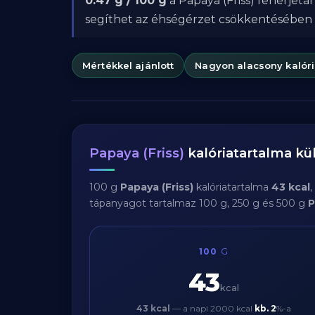
0.47 g / 100 g
a Papaya (Friss) fehérjeta
segíthet az éhségérzet csökkentésében
Mértékkel ajánlott
Nagyon alacsony kalór
Papaya (Friss)
kalóriatartalma k
100 g
Papaya (Friss)
kalóriatartalma
43 kcal
tápanyagot tartalmaz 100 g, 250 g és 500 g
P
100
G
43
kcal
43 kcal
— a napi 2000 kcal
kb.
2
%-a