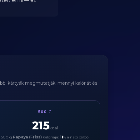
ételt enni — ez
lábbi kártyák megmutatják, mennyi kalóriát és
500
G
215
kcal
500 g
Papaya (Friss)
kalóriája:
11
% a napi célból