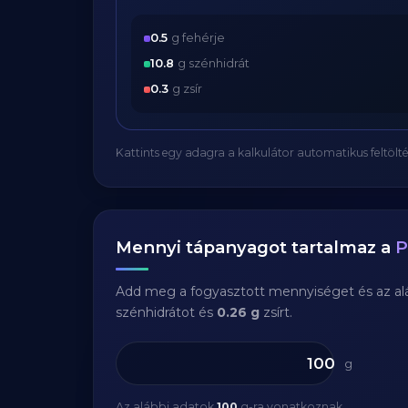
0.5
g fehérje
10.8
g szénhidrát
0.3
g zsír
Kattints egy adagra a kalkulátor automatikus feltölté
Mennyi tápanyagot tartalmaz a
P
Add meg a fogyasztott mennyiséget és az aláb
szénhidrátot és
0.26 g
zsírt.
g
Az alábbi adatok
100
g-ra vonatkoznak.