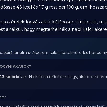
össze 43 kcal és 1.7 g rost per 100 g, ami hosszab
 rostos ételek fogyás alatt különösen értékesek, m
ést anélkül, hogy megterhelnék a napi kalóriakeret
pain) tartalmaz. Alacsony kalóriatartalmú, édes trópusi g
FOGYNI AKAROK?
43 kalória
van. Ha kalóriadeficitben vagy, akkor belefér
MA?