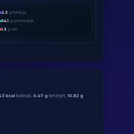
2.3
g fehérje
54.1
g szénhidrát
1.3
g zsír
43 kcal
kalóriát,
0.47 g
fehérjét,
10.82 g