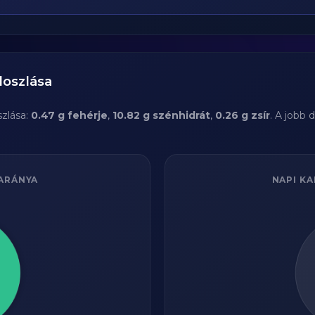
loszlása
zlása:
0.47 g fehérje
,
10.82 g szénhidrát
,
0.26 g zsír
. A jobb
ARÁNYA
NAPI KA