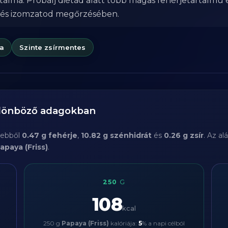
rtalma. Próbálj diétád alatt több magas fehérjetartalmú 
 és izomzatod megőrzésében.
ia
Szinte zsírmentes
ülönböző adagokban
, ebből
0.47 g fehérje
,
10.82 g szénhidrát
és
0.26 g zsír
. Az a
apaya (Friss)
.
250
G
108
kcal
250 g
Papaya (Friss)
kalóriája:
5
% a napi célból