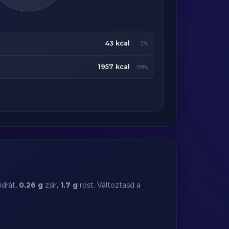
43 kcal
2%
1957 kcal
98%
drát,
0.26 g
zsír,
1.7 g
rost. Változtasd a