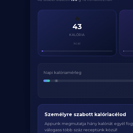
🔥
43
KALÓRIA
kcal
Napi kalóriamérleg
Személyre szabott kalóriacélod
Appunk megmutatja hány kalóriát egyél fogy
válogass több száz receptünk közül!