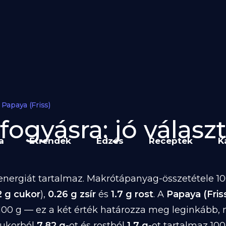
Papaya (Friss)
fogyásra: jó választ
a
Étrendek
Edzés
Receptek
K
nergiát tartalmaz. Makrótápanyag-összetétele 100
2 g cukor
),
0.26 g zsír
és
1.7 g rost
. A
Papaya (Fris
100 g — ez a két érték határozza meg leginkább,
 cukorból
7.82 g
-ot és rostból
1.7 g
-ot tartalmaz 100