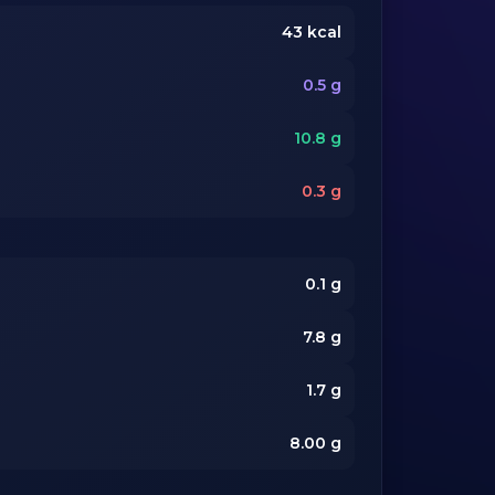
43
kcal
0.5
g
10.8
g
0.3
g
0.1
g
7.8
g
1.7
g
8.00
g