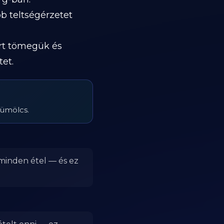
b teltségérzetet
ert tömegük és
et.
yümölcs.
 minden étel — és ez