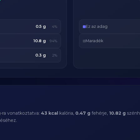
0.5 g
Ez az adag
4%
10.8 g
Maradék
94%
0.3 g
2%
g-ra vonatkoztatva:
43 kcal
kalória,
0.47 g
fehérje,
10.82 g
szénhi
téséhez.