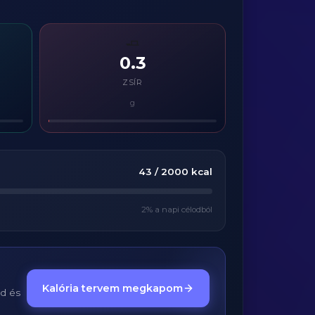
🧈
0.3
ZSÍR
g
43
/
2000
kcal
2
% a napi célodból
Kalória tervem megkapom
ed és