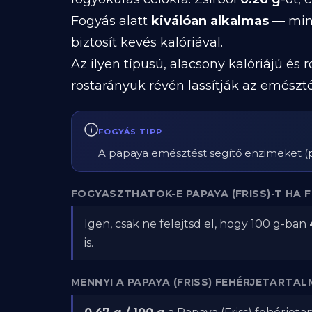
Fogyás alatt
kiválóan alkalmas
— mind
biztosít kevés kalóriával.
Az ilyen típusú, alacsony kalóriájú és
rostarányuk révén lassítják az emészt
FOGYÁS TIPP
A papaya emésztést segítő enzimeket (pa
FOGYASZTHATOK-E PAPAYA (FRISS)-T HA 
Igen, csak ne felejtsd el, hogy 100 g-ban
is.
MENNYI A PAPAYA (FRISS) FEHÉRJETARTAL