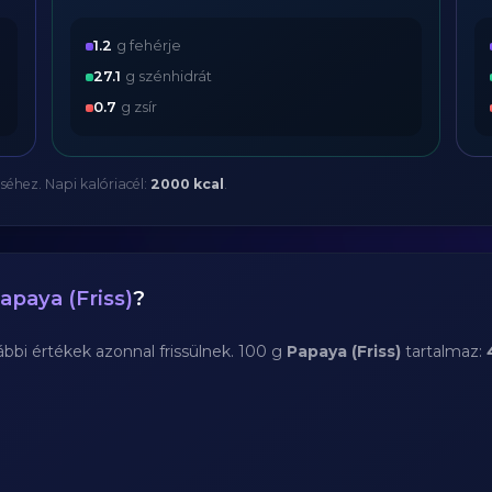
1.2
g fehérje
27.1
g szénhidrát
0.7
g zsír
séhez. Napi kalóriacél:
2000 kcal
.
apaya (Friss)
?
bi értékek azonnal frissülnek. 100 g
Papaya (Friss)
tartalmaz: