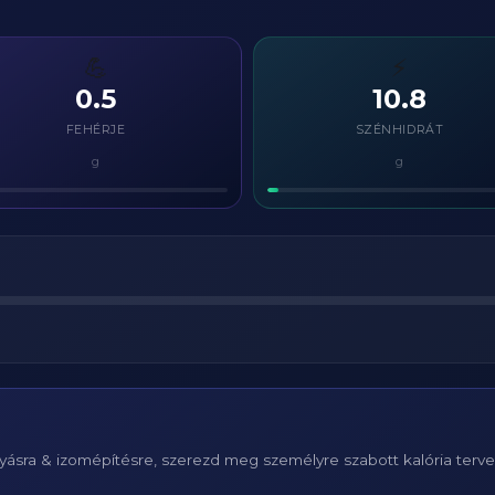
💪
⚡
0.5
10.8
FEHÉRJE
SZÉNHIDRÁT
g
g
ásra & izomépítésre, szerezd meg személyre szabott kalória terv