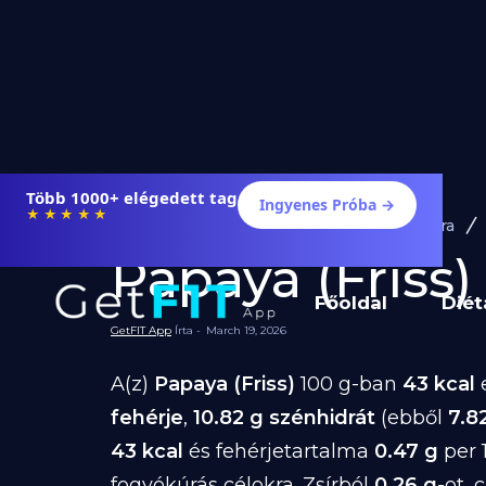
Több 1000+ elégedett tag
Ingyenes Próba →
★★★★★
Diéta és Étrend
Ételek Fogyásra
Papaya (Friss) 
Főoldal
Diét
GetFIT App
Írta -
March 19, 2026
A(z)
Papaya (Friss)
100 g-ban
43 kcal
e
fehérje
,
10.82 g szénhidrát
(ebből
7.8
43 kcal
és fehérjetartalma
0.47 g
per 
fogyókúrás célokra. Zsírból
0.26 g
-ot,