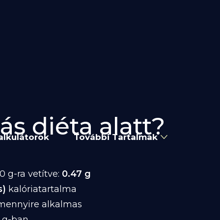
ás diéta alatt?
alkulátorok
További Tartalmak
 g-ra vetítve:
0.47 g
s)
kalóriatartalma
 mennyire alkalmas
 g-ban.