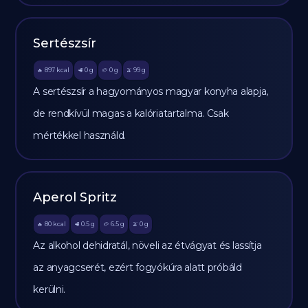
Sertészsír
897
kcal
0
g
0
g
99
g
🔥
🥩
🥔
🫒
A sertészsír a hagyományos magyar konyha alapja,
de rendkívül magas a kalóriatartalma. Csak
mértékkel használd.
Aperol Spritz
80
kcal
0.5
g
6.5
g
0
g
🔥
🥩
🥔
🫒
Az alkohol dehidratál, növeli az étvágyat és lassítja
az anyagcserét, ezért fogyókúra alatt próbáld
kerülni.