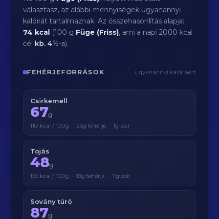
választasz, az alábbi mennyiségek ugyanannyi
kalóriát tartalmaznak. Az összehasonlítás alapja:
74 kcal
(100 g
Füge (Friss)
, ami a napi 2000 kcal
cél
kb.
4
%-a).
FEHÉRJEFORRÁSOK
ugyanannyi kalóriáért
Csirkemell
67
g
110 kcal / 100g · 23g fehérje · 1g zsír
Tojás
48
g
155 kcal / 100g · 13g fehérje · 11g zsír
Sovány túró
87
g