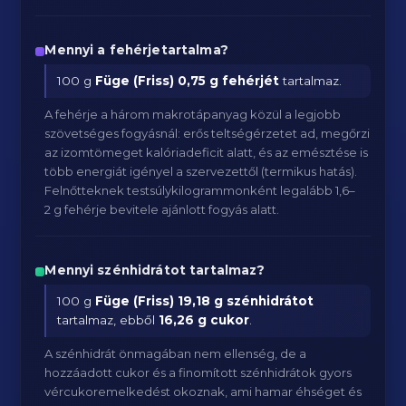
Mennyi a fehérjetartalma?
100 g
Füge (Friss)
0,75 g fehérjét
tartalmaz.
A fehérje a három makrotápanyag közül a legjobb
szövetséges fogyásnál: erős teltségérzetet ad, megőrzi
az izomtömeget kalóriadeficit alatt, és az emésztése is
több energiát igényel a szervezettől (termikus hatás).
Felnőtteknek testsúlykilogrammonként legalább 1,6–
2 g fehérje bevitele ajánlott fogyás alatt.
Mennyi szénhidrátot tartalmaz?
100 g
Füge (Friss)
19,18 g szénhidrátot
tartalmaz, ebből
16,26 g cukor
.
A szénhidrát önmagában nem ellenség, de a
hozzáadott cukor és a finomított szénhidrátok gyors
vércukoremelkedést okoznak, ami hamar éhséget és