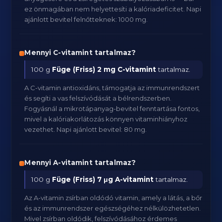
ez önmagában nem helyettesíti a kalóriadeficitet. Napi
ajánlott bevitel felnőtteknek: 1000 mg.
Mennyi C-vitamint tartalmaz?
100 g
Füge (Friss)
2 mg C-vitamint
tartalmaz.
A C-vitamin antioxidáns, támogatja az immunrendszert
és segíti a vas felszívódását a bélrendszerben.
Fogyásnál a mikrotápanyag-bevitel fenntartása fontos,
mivel a kalóriakorlátozás könnyen vitaminhiányhoz
vezethet. Napi ajánlott bevitel: 80 mg.
Mennyi A-vitamint tartalmaz?
100 g
Füge (Friss)
7 μg A-vitamint
tartalmaz.
Az A-vitamin zsírban oldódó vitamin, amely a látás, a bőr
és az immunrendszer egészségéhez nélkülözhetetlen.
Mivel zsírban oldódik, felszívódásához érdemes