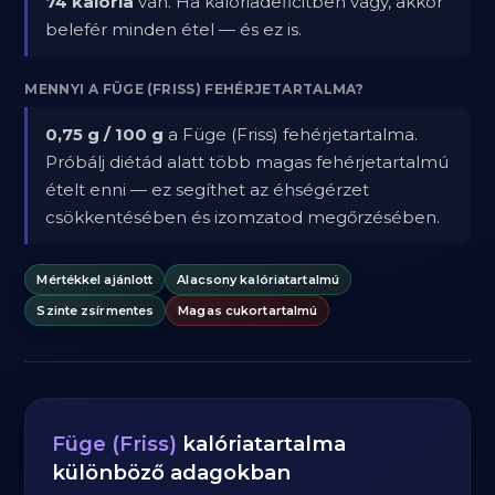
74 kalória
van. Ha kalóriadeficitben vagy, akkor
belefér minden étel — és ez is.
MENNYI A FÜGE (FRISS) FEHÉRJETARTALMA?
0,75 g / 100 g
a Füge (Friss) fehérjetartalma.
Próbálj diétád alatt több magas fehérjetartalmú
ételt enni — ez segíthet az éhségérzet
csökkentésében és izomzatod megőrzésében.
Mértékkel ajánlott
Alacsony kalóriatartalmú
Szinte zsírmentes
Magas cukortartalmú
Füge (Friss)
kalóriatartalma
különböző adagokban