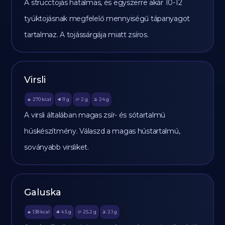
A strucctojás hatalmas, és egyszerre akár 10-12
tyúktojásnak megfelelő mennyiségű tápanyagot
tartalmaz. A tojássárgája miatt zsíros.
Virsli
270
kcal
11
g
2
g
24
g
🔥
🥩
🥔
🫒
A virsli általában magas zsír- és sótartalmú
húskészítmény. Válaszd a magas hústartalmú,
soványabb virsliket.
Galuska
138
kcal
4.5
g
25.2
g
2.1
g
🔥
🥩
🥔
🫒