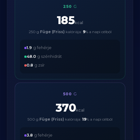
250
G
185
kcal
250 g
Füge (Friss)
kalóriája:
9
% a napi célból
1.9
g fehérje
48.0
g szénhidrát
0.8
g zsír
500
G
370
kcal
500 g
Füge (Friss)
kalóriája:
19
% a napi célból
3.8
g fehérje