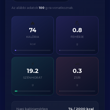
Az alábbi adatok
100
g-ra vonatkoznak.
🔥
💪
74
0.8
KALÓRIA
FEHÉRJE
kcal
g
⚡
🧈
19.2
0.3
SZÉNHIDRÁT
ZSÍR
g
g
Napi kalóriamérleg
74
/
2000
kcal