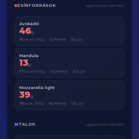
ZSÍRFORRÁSOK
ugyanannyi kalóriáért
Avokádó
46
g
160 kcal / 100g · 2g fehérje · 15g zsír
Mandula
13
g
579 kcal / 100g · 21g fehérje · 50g zsír
Mozzarella light
39
g
188 kcal / 100g · 18g fehérje · 13g zsír
ITALOK
ugyanannyi kalóriáért