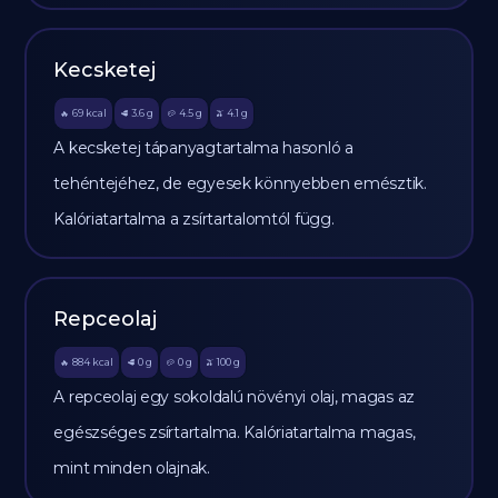
Kecsketej
69
kcal
3.6
g
4.5
g
4.1
g
🔥
🥩
🥔
🫒
A kecsketej tápanyagtartalma hasonló a
tehéntejéhez, de egyesek könnyebben emésztik.
Kalóriatartalma a zsírtartalomtól függ.
Repceolaj
884
kcal
0
g
0
g
100
g
🔥
🥩
🥔
🫒
A repceolaj egy sokoldalú növényi olaj, magas az
egészséges zsírtartalma. Kalóriatartalma magas,
mint minden olajnak.