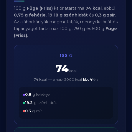
100 g
Füge (Friss)
kalóriatartalma
74 kcal
, ebből
0,75 g fehérje
,
19,18 g szénhidrát
és
0,3 g zsír
.
Az alábbi kártyák megmutatják, mennyi kalóriát és
tápanyagot tartalmaz 100 g, 250 g és 500 g
Füge
(Friss)
.
100
G
74
kcal
74 kcal
— a napi 2000 kcal
kb.
4
%-a
0.8
g fehérje
19.2
g szénhidrát
0.3
g zsír