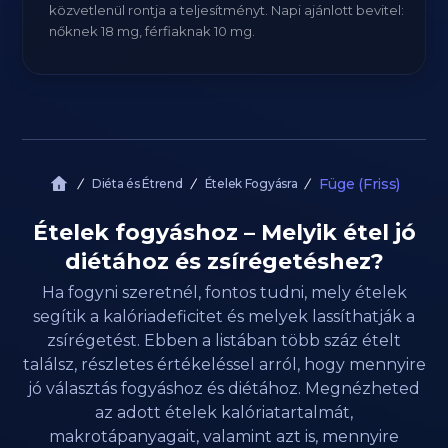
közvetlenül rontja a teljesítményt. Napi ajánlott bevitel:
nőknek 18 mg, férfiaknak 10 mg.
Füge (Friss)
Diéta és Étrend
Ételek Fogyásra
Ételek fogyáshoz – Melyik étel jó
diétához és zsírégetéshez?
Ha fogyni szeretnél, fontos tudni, mely ételek
segítik a kalóriadeficitet és melyek lassíthatják a
zsírégetést. Ebben a listában több száz ételt
találsz, részletes értékeléssel arról, hogy mennyire
jó választás fogyáshoz és diétához. Megnézheted
az adott ételek kalóriatartalmát,
makrotápanyagait, valamint azt is, mennyire