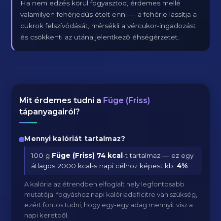
Ha nem edzés körül fogyasztod, érdemes mellé
valamilyen fehérjedús ételt enni — a fehérje lassítja a
cukrok felszívódását, mérsékli a vércukor-ingadozást
és csökkenti az utána jelentkező éhségérzetet.
Mit érdemes tudni a
Füge (Friss)
tápanyagairól?
Mennyi kalóriát tartalmaz?
100 g
Füge (Friss)
74 kcal
-t tartalmaz — ez egy
átlagos 2000 kcal-s napi célhoz képest kb.
4
%
.
A kalória az étrendben elfoglalt hely legfontosabb
mutatója: fogyáshoz napi kalóriadeficitre van szükség,
ezért fontos tudni, hogy egy-egy adag mennyit visz a
napi keretből.