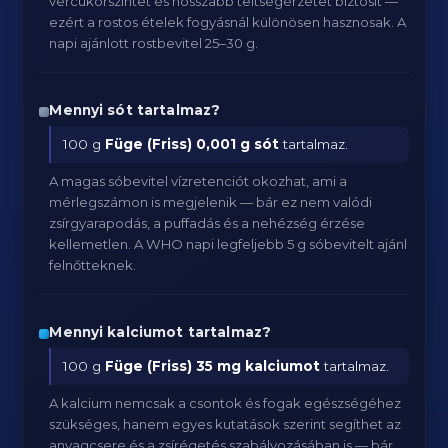
vércukorszintet és hosszabb teltségérzetet biztosít —
ezért a rostos ételek fogyásnál különösen hasznosak. A
napi ajánlott rostbevitel 25–30 g.
Mennyi sót tartalmaz?
100 g
Füge (Friss)
0,001 g sót
tartalmaz.
A magas sóbevitel vízretenciót okozhat, ami a
mérlegszámon is megjelenik — bár ez nem valódi
zsírgyarapodás, a puffadás és a nehézség érzése
kellemetlen. A WHO napi legfeljebb 5 g sóbevitelt ajánl
felnőtteknek.
Mennyi kalciumot tartalmaz?
100 g
Füge (Friss)
35 mg kalciumot
tartalmaz.
A kalcium nemcsak a csontok és fogak egészségéhez
szükséges, hanem egyes kutatások szerint segíthet az
anyagcsere és a zsírégetés szabályozásában is — bár