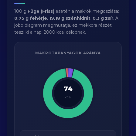
100 g
Füge (Friss)
esetén a makrók megoszlása:
0,75 g fehérje
,
19,18 g szénhidrát
,
0,3 g zsír
. A
jobb diagram megmutatja, ez mekkora részét
teszi ki a napi 2000 kcal célodnak.
MAKRÓTÁPANYAGOK ARÁNYA
74
kcal