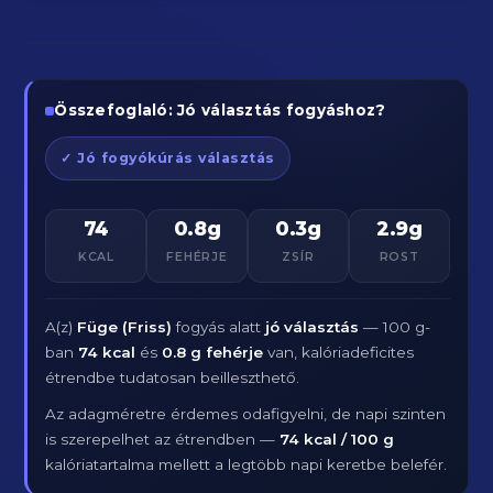
Összefoglaló: Jó választás fogyáshoz?
✓ Jó fogyókúrás választás
74
0.8g
0.3g
2.9g
KCAL
FEHÉRJE
ZSÍR
ROST
A(z)
Füge (Friss)
fogyás alatt
jó választás
— 100 g-
ban
74 kcal
és
0.8 g fehérje
van, kalóriadeficites
étrendbe tudatosan beilleszthető.
Az adagméretre érdemes odafigyelni, de napi szinten
is szerepelhet az étrendben —
74 kcal / 100 g
kalóriatartalma mellett a legtöbb napi keretbe belefér.