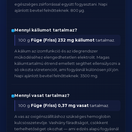
egészséges zsírforrással együtt fogyasztani. Napi
ajánlott bevitel felnőtteknek: 800 μg.
Mennyi káliumot tartalmaz?
100 g
Füge (Friss)
232 mg káliumot
tartalmaz.
A kálium az izomfunkció és az idegrendszer
működéséhez elengedhetetlen elektrolit. Magas
káliumtartalmú étrend emellett segíthet ellensúlyozni a
só okozta vízretenciót, ami fogyásnál különösen jól jön.
Napi ajánlott bevitel felnőtteknek: 3500 mg.
Mennyi vasat tartalmaz?
100 g
Füge (Friss)
0,37 mg vasat
tartalmaz.
A vas az oxigénszállításhoz szükséges hemoglobin
kulcsösszetevője. Vashiány fáradtságot, csökkent
terhelhetőséget okozhat — ami edzés alapú fogyásnál