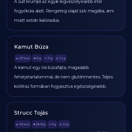
A sült krumpli az egyik legveszélyesebb étel
fogyókúra alatt. Rengeteg olajat szív magába, ami
miatt extrán kalóriadús.
Kamut Búza
337
kcal
15
g
71
g
2.2
g
🔥
🥩
🥔
🫒
A kamut egy ősi búzafajta, magasabb
fehérjetartalommal, de nem gluténmentes. Teljes
kiőrlésű formában fogyasztva egészségesebb.
Strucc Tojás
145
kcal
28.49
g
0
g
2.6
g
🔥
🥩
🥔
🫒