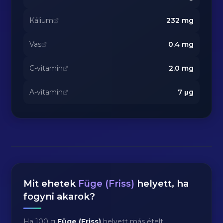
Kálium
232
mg
Vas
0.4
mg
C-vitamin
2.0
mg
A-vitamin
7
μg
Mit ehetek
Füge (Friss)
helyett, ha
fogyni akarok?
Ha 100 g
Füge (Friss)
helyett más ételt