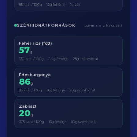
85 kcal / 100g · 12g fehérje · 4g zsír
SZÉNHIDRÁTFORRÁSOK
ugyanannyi kalóriáért
Fehér rizs (főtt)
57
g
130 kcal / 100g · 2.4g fehérje · 28g szénhidrát
Édesburgonya
86
g
86 kcal / 100g · 1.6g fehérje · 20g szénhidrát
Zabliszt
20
g
375 kcal / 100g · 13g fehérje · 60g szénhidrát