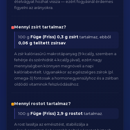
ételvágyat hozhat vissza — ezért fogyásnál érdemes
figyelni az arányokra.
Mennyi zsírt tartalmaz?
100 g
Füge (Friss)
0,3 g zsírt
tartalmaz, ebből
0,06 g telített zsírsav
.
A zsír kalóriasűrű makrotápanyag (9 kcal/g, szemben a
fehérje és szénhidrát 4 kcal/g-jával), ezért nagy
mennyiségben könnyen megnöveli a napi
kalóriabevitelt. Ugyanakkor az egészséges zsírok (pl.
omega-3) fontosak a hormonegyensúlyhoz és a zsírban
oldódó vitaminok felszívódásához.
Mennyi rostot tartalmaz?
100 g
Füge (Friss)
2,9 g rostot
tartalmaz.
A rost lassítja az emésztést, stabilizálja a