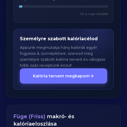
4
% a napi célodból
Személyre szabott kalóriacélod
Appunk megmutatja hány kalóriát egyél
fogyásra & izomépítésre, szerezd meg
személyre szabott kalória terved és válogass
több száz receptünk közül!
Kalória tervem megkapom
Füge (Friss)
makró- és
kalóriaeloszlása