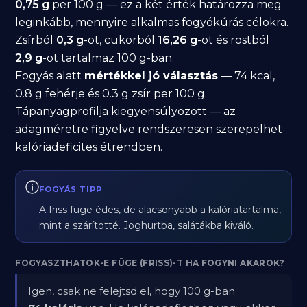
0,75 g
per 100 g — ez a két érték határozza meg
leginkább, mennyire alkalmas fogyókúrás célokra.
Zsírból
0,3 g
-ot, cukorból
16,26 g
-ot és rostból
2,9 g
-ot tartalmaz 100 g-ban.
Fogyás alatt
mértékkel jó választás
— 74 kcal,
0.8 g fehérje és 0.3 g zsír per 100 g.
Tápanyagprofilja kiegyensúlyozott — az
adagméretre figyelve rendszeresen szerepelhet
kalóriadeficites étrendben.
FOGYÁS TIPP
A friss füge édes, de alacsonyabb a kalóriatartalma,
mint a szárítotté. Joghurtba, salátákba kiváló.
FOGYASZTHATOK-E FÜGE (FRISS)-T HA FOGYNI AKAROK?
Igen, csak ne felejtsd el, hogy 100 g-ban