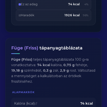
Ez az adag
74 kcal
4%
Maradék
1926 kcal
96%
Füge (Friss)
tápanyagtáblázata
Füge (Friss)
teljes tápanyagtáblázata 100 g-ra
vonatkoztatva:
74 kcal
kalória,
0,75 g
fehérje,
19,18 g
szénhidrát,
0,3 g
zsír,
2,9 g
rost. Változtasd
a mennyiséget a kalkulátorban az értékek
frissítéséhez.
ALAPMAKRÓK
Kalória (kcal)
74
kcal