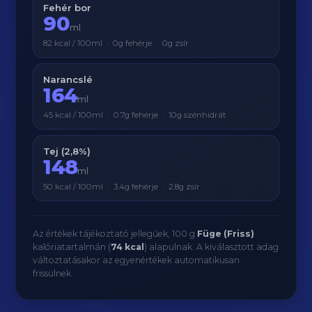
Fehér bor
90
ml
82 kcal / 100ml · 0g fehérje · 0g zsír
Narancslé
164
ml
45 kcal / 100ml · 0.7g fehérje · 10g szénhidrát
Tej (2,8%)
148
ml
50 kcal / 100ml · 3.4g fehérje · 2.8g zsír
Az értékek tájékoztató jellegűek, 100 g
Füge (Friss)
kalóriatartalmán (
74 kcal
) alapulnak. A kiválasztott adag
változtatásakor az egyenértékek automatikusan
frissülnek.