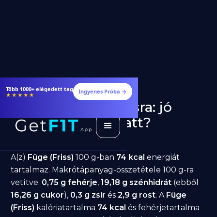
Több 1000+ elégedett tag
Ingyenes Próba →
★★★★★
Füge (Friss) fogyásra: jó
választás diéta alatt?
GetFIT App
Írta -
March 19, 2026
A(z)
Füge (Friss)
100 g-ban
74 kcal
energiát
tartalmaz. Makrótápanyag-összetétele 100 g-ra
vetítve:
0,75 g fehérje
,
19,18 g szénhidrát
(ebből
16,26 g cukor
),
0,3 g zsír
és
2,9 g rost
. A
Füge
(Friss)
kalóriatartalma
74 kcal
és fehérjetartalma