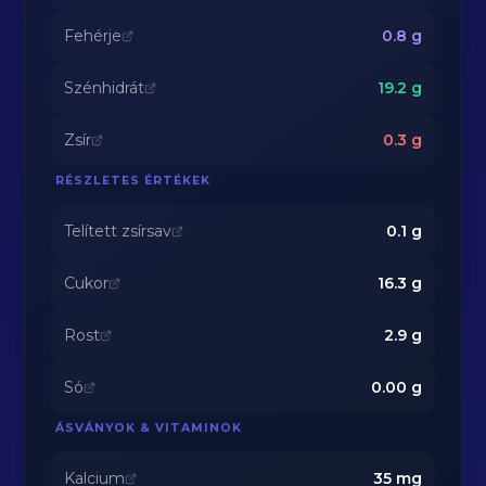
Fehérje
0.8
g
Szénhidrát
19.2
g
Zsír
0.3
g
RÉSZLETES ÉRTÉKEK
Telített zsírsav
0.1
g
Cukor
16.3
g
Rost
2.9
g
Só
0.00
g
ÁSVÁNYOK & VITAMINOK
Kalcium
35
mg