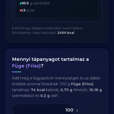
95.9
g szénhidrát
1.5
g zsír
Kattints egy adagra a kalkulátor automatikus
feltöltéséhez. Napi kalóriacél:
2000 kcal
.
Mennyi tápanyagot tartalmaz a
Füge (Friss)
?
Add meg a fogyasztott mennyiséget és az alábbi
értékek azonnal frissülnek. 100 g
Füge (Friss)
tartalmaz:
74 kcal
kalóriát,
0,75 g
fehérjét,
19,18 g
szénhidrátot és
0,3 g
zsírt.
g