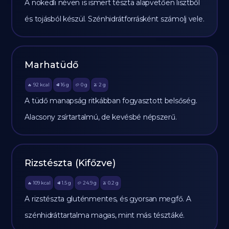
A nokedli néven is ismert tészta alapvetően lisztből
és tojásból készül. Szénhidrátforrásként számolj vele.
Marhatüdő
92
kcal
16
g
0
g
2
g
🔥
🥩
🥔
🫒
A tüdő manapság ritkábban fogyasztott belsőség.
Alacsony zsírtartalmú, de kevésbé népszerű.
Rizstészta (Kifőzve)
109
kcal
1.5
g
24.9
g
0.2
g
🔥
🥩
🥔
🫒
A rizstészta gluténmentes, és gyorsan megfő. A
szénhidráttartalma magas, mint más tésztáké.