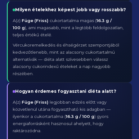
Milyen ételekhez képest jobb vagy rosszabb?
A(z)
Füge (Friss)
cukortartalma magas (
16.3 g /
100 g
), ami magasabb, mint a legtöbb feldolgozatlan,
teljes értékű ételé.
Vércukoremelkedés és éhségérzet szempontjából
kedvezőtlenebb, mint az alacsony cukortartalmú
alternatívák — diéta alatt szívesebben válassz
alacsony cukorindexű ételeket a nap nagyobb
részében.
Hogyan érdemes fogyasztani diéta alatt?
A(z)
Füge (Friss)
legjobban edzés előtt vagy
közvetlenül utána fogyasztható kis adagban —
ilyenkor a cukortartalma (
16.3 g / 100 g
) gyors
energiaforrásként hasznosul ahelyett, hogy
raktározódna.