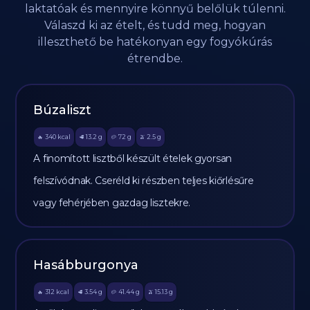
laktatóak és mennyire könnyű belőlük túlenni.
Válaszd ki az ételt, és tudd meg, hogyan
illeszthető be hatékonyan egy fogyókúrás
étrendbe.
Búzaliszt
340
kcal
13.2
g
72
g
2.5
g
🔥
🥩
🥔
🫒
A finomított lisztből készült ételek gyorsan
felszívódnak. Cseréld ki részben teljes kiőrlésűre
vagy fehérjében gazdag lisztekre.
Hasábburgonya
312
kcal
3.54
g
41.44
g
15.13
g
🔥
🥩
🥔
🫒