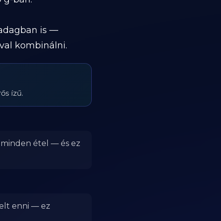
 adagban is —
val kombinálni.
s ízű.
r minden étel — és ez
elt enni — ez