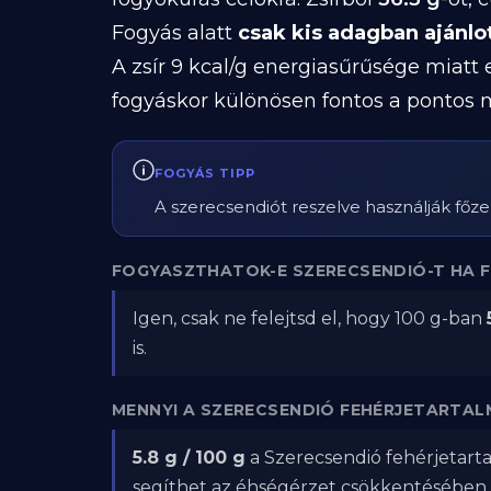
Fogyás alatt
csak kis adagban ajánlo
A zsír 9 kcal/g energiasűrűsége miatt
fogyáskor különösen fontos a pontos 
FOGYÁS TIPP
A szerecsendiót reszelve használják főz
FOGYASZTHATOK-E SZERECSENDIÓ-T HA 
Igen, csak ne felejtsd el, hogy 100 g-ban
is.
MENNYI A SZERECSENDIÓ FEHÉRJETARTAL
5.8 g / 100 g
a Szerecsendió fehérjetarta
segíthet az éhségérzet csökkentésében