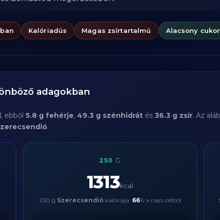
ában
Kalóriadús
Magas zsírtartalmú
Alacsony cukor
ülönböző adagokban
l
, ebből
5.8 g fehérje
,
49.3 g szénhidrát
és
36.3 g zsír
. Az al
zerecsendió
.
250
G
1313
kcal
250 g
Szerecsendió
kalóriája:
66
% a napi célból