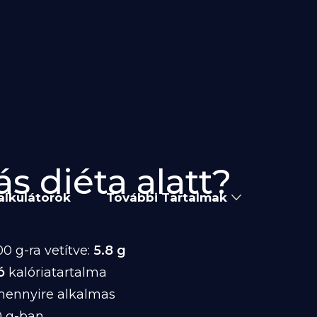
ás diéta alatt?
alkulátorok
További Tartalmak
0 g-ra vetítve:
5.8 g
ó
kalóriatartalma
 mennyire alkalmas
0 g-ban.