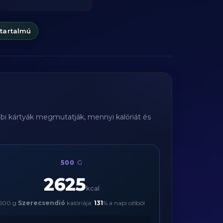
tartalmú
ábbi kártyák megmutatják, mennyi kalóriát és
500
G
2625
kcal
500 g
Szerecsendió
kalóriája:
131
% a napi célból