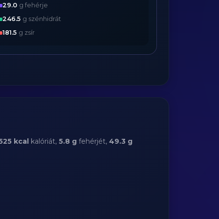
29.0
g fehérje
246.5
g szénhidrát
181.5
g zsír
525 kcal
kalóriát,
5.8 g
fehérjét,
49.3 g