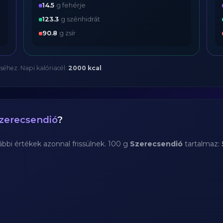
14.5
g fehérje
123.3
g szénhidrát
90.8
g zsír
séhez. Napi kalóriacél:
2000 kcal
.
zerecsendió
?
bi értékek azonnal frissülnek. 100 g
Szerecsendió
tartalmaz: