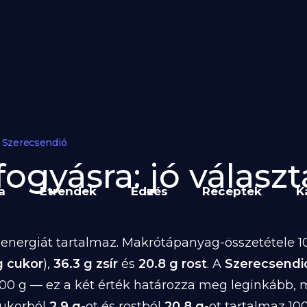
Szerecsendió
ogyásra: jó választ
a
Étrendek
Edzés
Receptek
K
energiát tartalmaz. Makrótápanyag-összetétele 10
g cukor
),
36.3 g zsír
és
20.8 g rost
. A
Szerecsendi
00 g — ez a két érték határozza meg leginkább,
cukorból
2.9 g
-ot és rostból
20.8 g
-ot tartalmaz 10