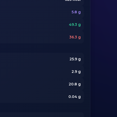
5.8
g
49.3
g
36.3
g
25.9
g
2.9
g
20.8
g
0.04
g