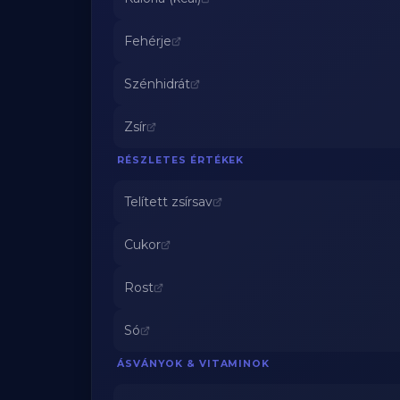
Fehérje
Szénhidrát
Zsír
RÉSZLETES ÉRTÉKEK
Telített zsírsav
Cukor
Rost
Só
ÁSVÁNYOK & VITAMINOK