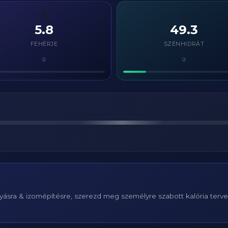
💪
⚡
5.8
49.3
FEHÉRJE
SZÉNHIDRÁT
g
g
ásra & izomépítésre, szerezd meg személyre szabott kalória terv