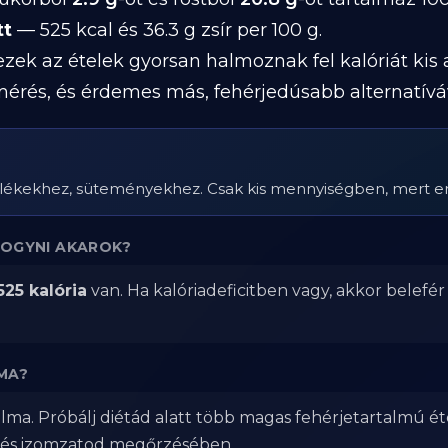
tt
— 525 kcal és 36.3 g zsír per 100 g.
 ezek az ételek gyorsan halmoznak fel kalóriát kis
mérés, és érdemes más, fehérjedúsabb alternatívá
elékekhez, süteményekhez. Csak kis mennyiségben, mert erő
FOGYNI AKAROK?
525 kalória
van. Ha kalóriadeficitben vagy, akkor belefé
MA?
lma. Próbálj diétád alatt több magas fehérjetartalmú ét
 és izomzatod megőrzésében.