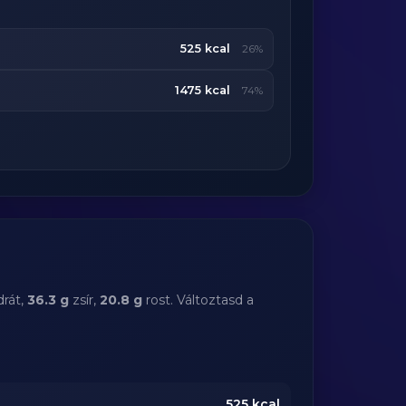
525 kcal
26%
1475 kcal
74%
rát,
36.3 g
zsír,
20.8 g
rost. Változtasd a
525
kcal