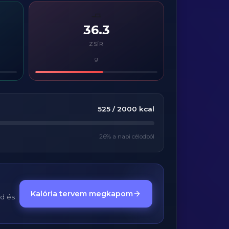
🧈
36.3
ZSÍR
g
525
/
2000
kcal
26
% a napi célodból
Kalória tervem megkapom
ed és