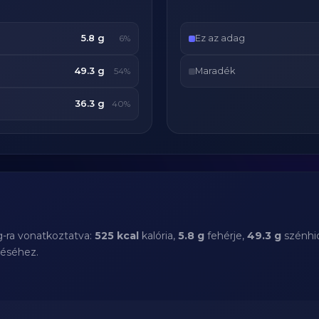
5.8 g
Ez az adag
6%
49.3 g
Maradék
54%
36.3 g
40%
g-ra vonatkoztatva:
525 kcal
kalória,
5.8 g
fehérje,
49.3 g
szénhid
téséhez.