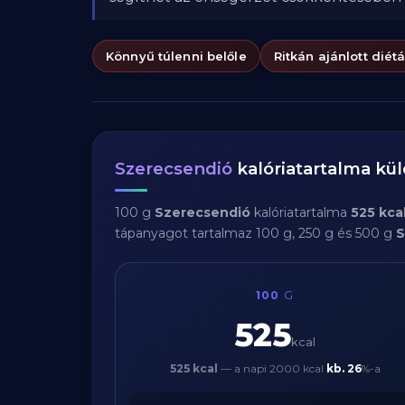
Könnyű túlenni belőle
Ritkán ajánlott diét
Szerecsendió
kalóriatartalma k
100 g
Szerecsendió
kalóriatartalma
525 kca
tápanyagot tartalmaz 100 g, 250 g és 500 g
S
100
G
525
kcal
525 kcal
— a napi 2000 kcal
kb.
26
%-a