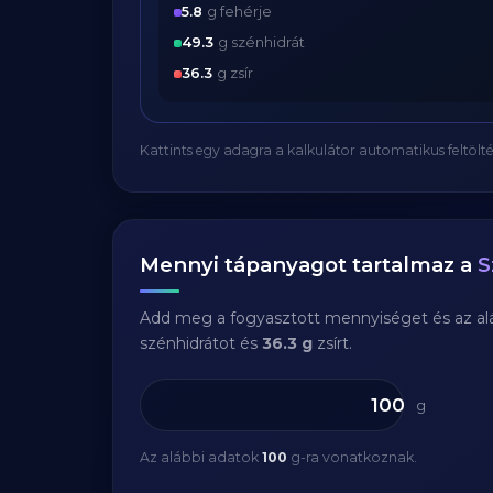
5.8
g fehérje
49.3
g szénhidrát
36.3
g zsír
Kattints egy adagra a kalkulátor automatikus feltölté
Mennyi tápanyagot tartalmaz a
S
Add meg a fogyasztott mennyiséget és az aláb
szénhidrátot és
36.3 g
zsírt.
g
Az alábbi adatok
100
g-ra vonatkoznak.