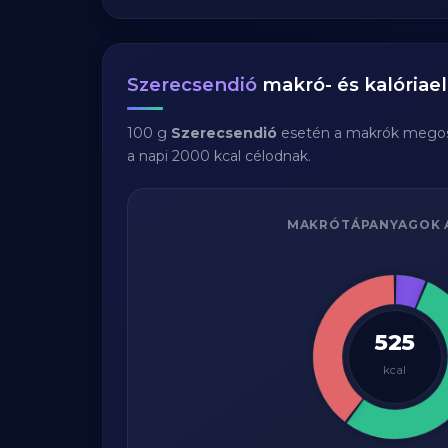
Szerecsendió
makró- és kalóriael
100 g
Szerecsendió
esetén a makrók megos
a napi 2000 kcal célodnak.
MAKRÓTÁPANYAGOK 
525
kcal