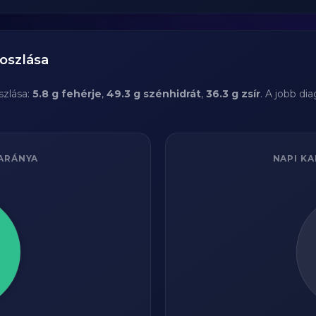
oszlása
zlása:
5.8 g fehérje
,
49.3 g szénhidrát
,
36.3 g zsír
. A jobb di
ARÁNYA
NAPI KA