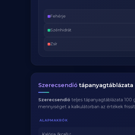
Fehérje
Szénhidrát
Zsír
Szerecsendió
tápanyagtáblázata
Szerecsendió
teljes tápanyagtáblázata 100 
mennyiséget a kalkulátorban az értékek frissí
ALAPMAKRÓK
Kalória (kcal)