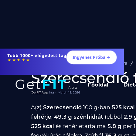
Több 1000+ elégedett tag
Ingyenes Próba →
★★★★★
Diéta és Étrend
Ételek Fogyásra
Szerecsendió f
Főoldal
Diét
GetFIT App
Írta -
March 19, 2026
A(z)
Szerecsendió
100 g-ban
525 kcal
fehérje
,
49.3 g szénhidrát
(ebből
2.9 
525 kcal
és fehérjetartalma
5.8 g
per 1
fogyókúrás célokra. Zsírból
36.3 g
-ot, 