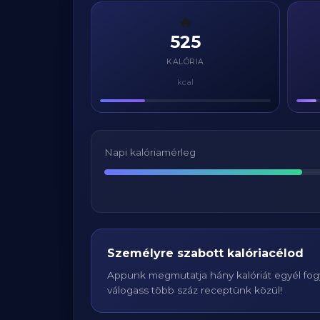
🔥
525
KALÓRIA
kcal
Napi kalóriamérleg
Személyre szabott kalóriacélod
Appunk megmutatja hány kalóriát egyél fogy
válogass több száz receptünk közül!