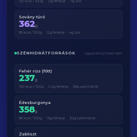
155 kcal / 100g · 13g fehérje · 11g zsír
Sovány túró
362
g
85 kcal / 100g · 12g fehérje · 4g zsír
SZÉNHIDRÁTFORRÁSOK
ugyanannyi kalóriáért
Fehér rizs (főtt)
237
g
130 kcal / 100g · 2.4g fehérje · 28g szénhidrát
Édesburgonya
358
g
86 kcal / 100g · 1.6g fehérje · 20g szénhidrát
Zabliszt