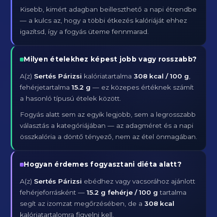
Kisebb, kimért adagban beilleszthető a napi étrendbe
— a kulcs az, hogy a többi étkezés kalóriáját ehhez
igazítsd, így a fogyás üteme fennmarad.
Milyen ételekhez képest jobb vagy rosszabb?
A(z)
Sertés Párizsi
kalóriatartalma
308 kcal / 100 g
,
fehérjetartalma
15.2 g
— ez közepes értéknek számít
a hasonló típusú ételek között.
Fogyás alatt sem az egyik legjobb, sem a legrosszabb
választás a kategóriájában — az adagméret és a napi
összkalória a döntő tényező, nem az étel önmagában.
Hogyan érdemes fogyasztani diéta alatt?
A(z)
Sertés Párizsi
ebédhez vagy vacsorához ajánlott
fehérjeforrásként —
15.2 g fehérje / 100 g
tartalma
segít az izomzat megőrzésében, de a
308 kcal
kalóriatartalomra figyelni kell.