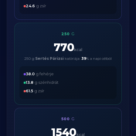
24.6
g zsír
250
G
770
kcal
250 g
Sertés Párizsi
kalóriája:
39
% a napi célból
38.0
g fehérje
13.8
g szénhidrát
61.5
g zsír
500
G
1540
kcal