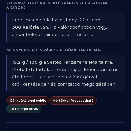
FOGYASZTHATOK-E SERTÉS PÁRIZSI-T HA FOGYNI
AKAROK?
Igen, csak ne felejtsd el, hogy 100 g-ban
308 kalória
van. Ha kalóriadeficitben vagy,
akkor belefér minden étel — és ez is.
MENNYI A SERTÉS PÁRIZSI FEHÉRJETARTALMA?
15.2 g / 100 g
a Sertés Párizsi fehérjetartalma.
Próbálj diétád alatt több magas fehérjetartalmú
ételt enni — ez segíthet az éhségérzet
csökkentésében és izomzatod megőrzésében.
Könnyű túlenni belőle
Mértékkel fogyasztható
Jó fehérjeforrás