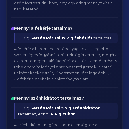
ezért fontos tudni, hogy egy-egy adag mennyit visz a
napi keretből.
Mennyi a fehérjetartalma?
100 g
Sertés Párizsi
15.2 g fehérjét
tartalmaz.
A fehérje a három makrotápanyag közül a legjobb
szövetséges fogyásnál: erős teltségérzetet ad, megőrzi
az izomtömeget kalóriadeficit alatt, és az emésztése is
több energiát igényel a szervezettől (termikus hatás).
Felnőtteknek testsúlykilogrammonként legalább 1,6–
2 g fehérje bevitele ajánlott fogyás alatt.
Mennyi szénhidrátot tartalmaz?
100 g
Sertés Párizsi
5.5 g szénhidrátot
tartalmaz, ebből
4.4 g cukor
.
A szénhidrát önmagában nem ellenség, de a