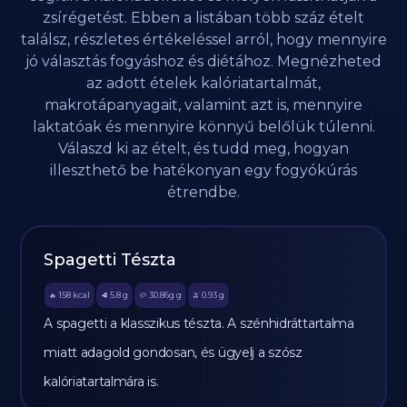
zsírégetést. Ebben a listában több száz ételt
találsz, részletes értékeléssel arról, hogy mennyire
jó választás fogyáshoz és diétához. Megnézheted
az adott ételek kalóriatartalmát,
makrotápanyagait, valamint azt is, mennyire
laktatóak és mennyire könnyű belőlük túlenni.
Válaszd ki az ételt, és tudd meg, hogyan
illeszthető be hatékonyan egy fogyókúrás
étrendbe.
Spagetti Tészta
158
kcal
5.8
g
30.86g
g
0.93
g
🔥
🥩
🥔
🫒
A spagetti a klasszikus tészta. A szénhidráttartalma
miatt adagold gondosan, és ügyelj a szósz
kalóriatartalmára is.