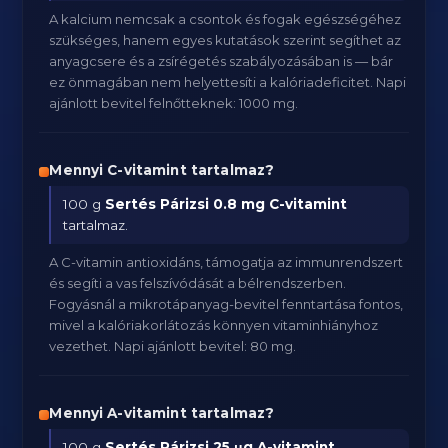
A kalcium nemcsak a csontok és fogak egészségéhez
szükséges, hanem egyes kutatások szerint segíthet az
anyagcsere és a zsírégetés szabályozásában is — bár
ez önmagában nem helyettesíti a kalóriadeficitet. Napi
ajánlott bevitel felnőtteknek: 1000 mg.
Mennyi C-vitamint tartalmaz?
100 g
Sertés Párizsi
0.8 mg C-vitamint
tartalmaz.
A C-vitamin antioxidáns, támogatja az immunrendszert
és segíti a vas felszívódását a bélrendszerben.
Fogyásnál a mikrotápanyag-bevitel fenntartása fontos,
mivel a kalóriakorlátozás könnyen vitaminhiányhoz
vezethet. Napi ajánlott bevitel: 80 mg.
Mennyi A-vitamint tartalmaz?
100 g
Sertés Párizsi
25 μg A-vitamint