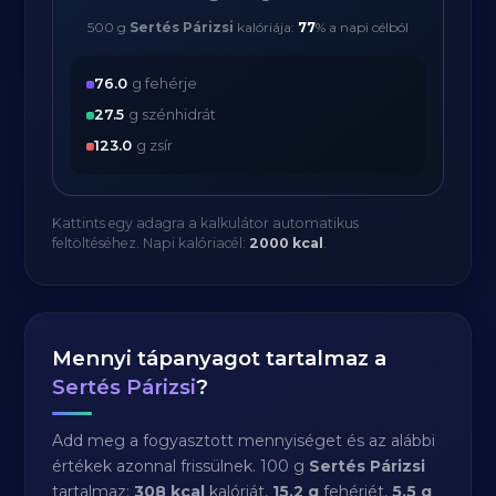
500 g
Sertés Párizsi
kalóriája:
77
% a napi célból
76.0
g fehérje
27.5
g szénhidrát
123.0
g zsír
Kattints egy adagra a kalkulátor automatikus
feltöltéséhez. Napi kalóriacél:
2000 kcal
.
Mennyi tápanyagot tartalmaz a
Sertés Párizsi
?
Add meg a fogyasztott mennyiséget és az alábbi
értékek azonnal frissülnek. 100 g
Sertés Párizsi
tartalmaz:
308 kcal
kalóriát,
15.2 g
fehérjét,
5.5 g