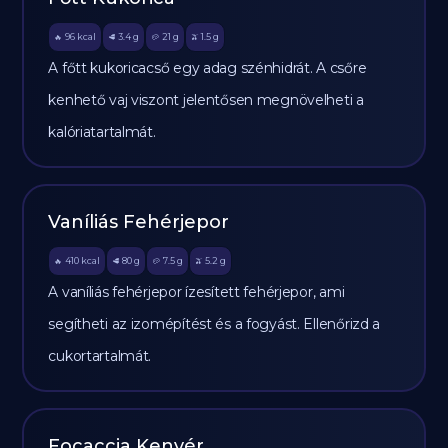
96
kcal
3.4
g
21
g
1.5
g
🔥
🥩
🥔
🫒
A főtt kukoricacső egy adag szénhidrát. A csőre
kenhető vaj viszont jelentősen megnövelheti a
kalóriatartalmát.
Vaníliás Fehérjepor
410
kcal
80
g
7.5
g
5.2
g
🔥
🥩
🥔
🫒
A vaníliás fehérjepor ízesített fehérjepor, ami
segítheti az izomépítést és a fogyást. Ellenőrizd a
cukortartalmát.
Focaccia Kenyér