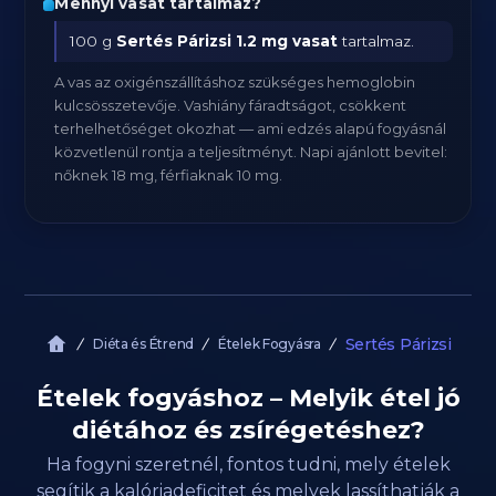
Mennyi vasat tartalmaz?
100 g
Sertés Párizsi
1.2 mg vasat
tartalmaz.
A vas az oxigénszállításhoz szükséges hemoglobin
kulcsösszetevője. Vashiány fáradtságot, csökkent
terhelhetőséget okozhat — ami edzés alapú fogyásnál
közvetlenül rontja a teljesítményt. Napi ajánlott bevitel:
nőknek 18 mg, férfiaknak 10 mg.
Sertés Párizsi
Diéta és Étrend
Ételek Fogyásra
Ételek fogyáshoz – Melyik étel jó
diétához és zsírégetéshez?
Ha fogyni szeretnél, fontos tudni, mely ételek
segítik a kalóriadeficitet és melyek lassíthatják a