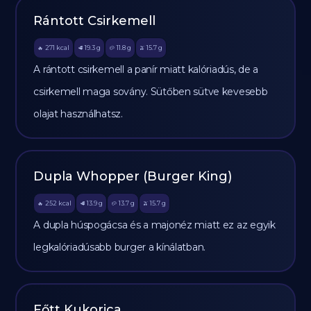
Rántott Csirkemell
271
kcal
19.3
g
11.8
g
15.7
g
🔥
🥩
🥔
🫒
A rántott csirkemell a panír miatt kalóriadús, de a
csirkemell maga sovány. Sütőben sütve kevesebb
olajat használhatsz.
Dupla Whopper (Burger King)
252
kcal
13.9
g
13.7
g
15.7
g
🔥
🥩
🥔
🫒
A dupla húspogácsa és a majonéz miatt ez az egyik
legkalóriadúsabb burger a kínálatban.
Főtt Kukorica