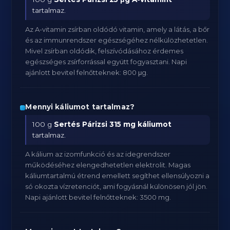
tartalmaz.
Az A-vitamin zsírban oldódó vitamin, amely a látás, a bőr
és az immunrendszer egészségéhez nélkülözhetetlen.
Mivel zsírban oldódik, felszívódásához érdemes
egészséges zsírforrással együtt fogyasztani. Napi
ajánlott bevitel felnőtteknek: 800 μg.
Mennyi káliumot tartalmaz?
100 g
Sertés Párizsi
315 mg káliumot
tartalmaz.
A kálium az izomfunkció és az idegrendszer
működéséhez elengedhetetlen elektrolit. Magas
káliumtartalmú étrend emellett segíthet ellensúlyozni a
só okozta vízretenciót, ami fogyásnál különösen jól jön.
Napi ajánlott bevitel felnőtteknek: 3500 mg.