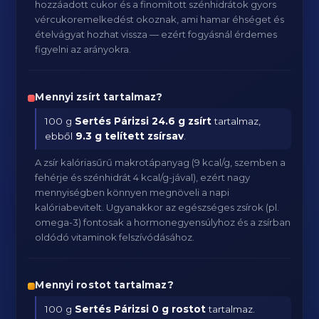
hozzáadott cukor és a finomított szénhidrátok gyors
vércukoremelkedést okoznak, ami hamar éhséget és
ételvágyat hozhat vissza — ezért fogyásnál érdemes
figyelni az arányokra.
Mennyi zsírt tartalmaz?
100 g
Sertés Párizsi
24.6 g zsírt
tartalmaz,
ebből
9.3 g telített zsírsav
.
A zsír kalóriasűrű makrotápanyag (9 kcal/g, szemben a
fehérje és szénhidrát 4 kcal/g-jával), ezért nagy
mennyiségben könnyen megnöveli a napi
kalóriabevitelt. Ugyanakkor az egészséges zsírok (pl.
omega-3) fontosak a hormonegyensúlyhoz és a zsírban
oldódó vitaminok felszívódásához.
Mennyi rostot tartalmaz?
100 g
Sertés Párizsi
0 g rostot
tartalmaz.