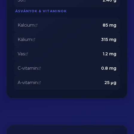
Só
2.40
g
ÁSVÁNYOK & VITAMINOK
Kalcium
85
mg
Kálium
315
mg
Vas
1.2
mg
C-vitamin
0.8
mg
A-vitamin
25
μg