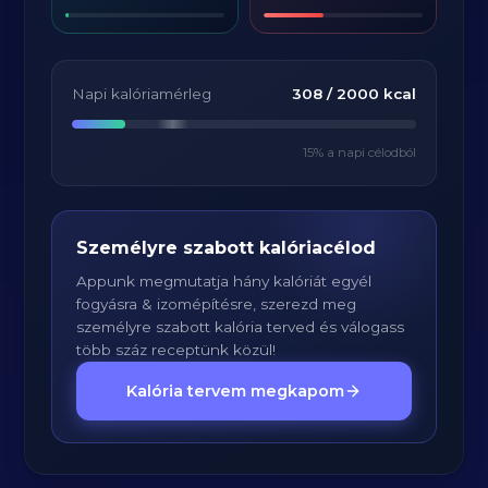
Napi kalóriamérleg
308
/
2000
kcal
15
% a napi célodból
Személyre szabott kalóriacélod
Appunk megmutatja hány kalóriát egyél
fogyásra & izomépítésre, szerezd meg
személyre szabott kalória terved és válogass
több száz receptünk közül!
Kalória tervem megkapom