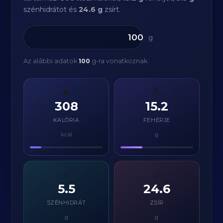
szénhidrátot és
24.6 g
zsírt.
g
Az alábbi adatok
100
g-ra vonatkoznak.
🔥
💪
308
15.2
KALÓRIA
FEHÉRJE
kcal
g
⚡
🧈
5.5
24.6
SZÉNHIDRÁT
ZSÍR
g
g