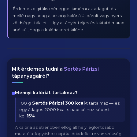
Érdemes digitális mérleggel kimérni az adagot, és
mellé nagy adag alacsony kalóriájú, párolt vagy nyers
zöldséget tálalni — így a tányér teljes és laktató marad
anélkül, hogy a kalóriakeret kilőne.
Mit érdemes tudni a
Sertés Párizsi
tápanyagairól?
Mennyi kalóriát tartalmaz?
100 g
Sertés Párizsi
308 kcal
-t tartalmaz — ez
egy átlagos 2000 kcal-s napi célhoz képest
kb.
15
%
.
A kalória az étrendben elfoglalt hely legfontosabb
mutatója: fogyáshoz napi kalóriadeficitre van szükség,