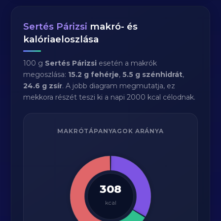
Sertés Párizsi
makró- és
kalóriaeloszlása
100 g
Sertés Párizsi
esetén a makrók
megoszlása:
15.2 g fehérje
,
5.5 g szénhidrát
,
24.6 g zsír
. A jobb diagram megmutatja, ez
mekkora részét teszi ki a napi 2000 kcal célodnak.
MAKRÓTÁPANYAGOK ARÁNYA
308
kcal