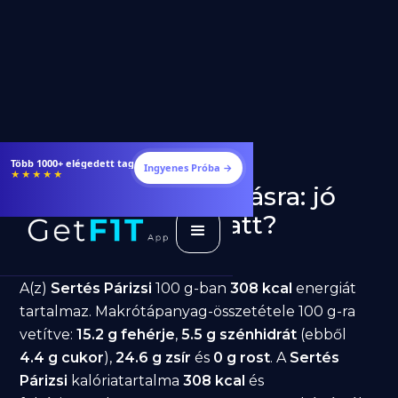
Étrendek, receptek és edzéstervek
Ingyenes Próba →
★★★★★
Sertés Párizsi fogyásra: jó
választás diéta alatt?
GetFIT App
Írta -
March 19, 2026
A(z)
Sertés Párizsi
100 g-ban
308 kcal
energiát
tartalmaz. Makrótápanyag-összetétele 100 g-ra
vetítve:
15.2 g fehérje
,
5.5 g szénhidrát
(ebből
4.4 g cukor
),
24.6 g zsír
és
0 g rost
. A
Sertés
Párizsi
kalóriatartalma
308 kcal
és