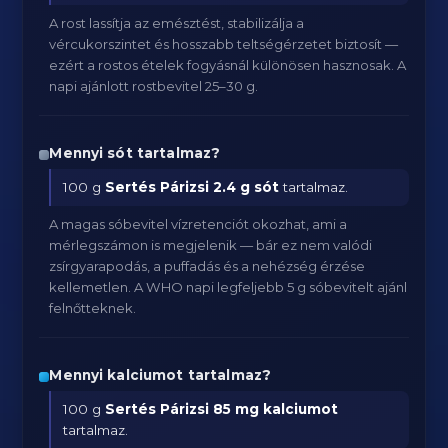
A rost lassítja az emésztést, stabilizálja a
vércukorszintet és hosszabb teltségérzetet biztosít —
ezért a rostos ételek fogyásnál különösen hasznosak. A
napi ajánlott rostbevitel 25–30 g.
Mennyi sót tartalmaz?
100 g
Sertés Párizsi
2.4 g sót
tartalmaz.
A magas sóbevitel vízretenciót okozhat, ami a
mérlegszámon is megjelenik — bár ez nem valódi
zsírgyarapodás, a puffadás és a nehézség érzése
kellemetlen. A WHO napi legfeljebb 5 g sóbevitelt ajánl
felnőtteknek.
Mennyi kalciumot tartalmaz?
100 g
Sertés Párizsi
85 mg kalciumot
tartalmaz.