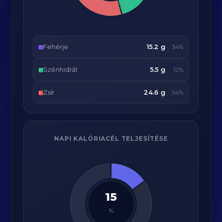
Fehérje
15.2 g
34%
Szénhidrát
5.5 g
12%
Zsír
24.6 g
54%
NAPI KALÓRIACÉL TELJESÍTÉSE
15
%