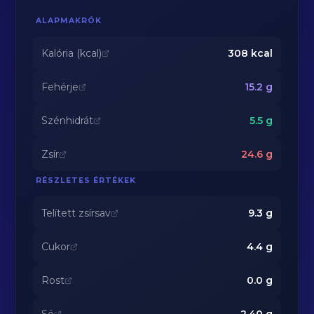
ALAPMAKRÓK
Kalória (kcal)
308
kcal
Fehérje
15.2
g
Szénhidrát
5.5
g
Zsír
24.6
g
RÉSZLETES ÉRTÉKEK
Telített zsírsav
9.3
g
Cukor
4.4
g
Rost
0.0
g