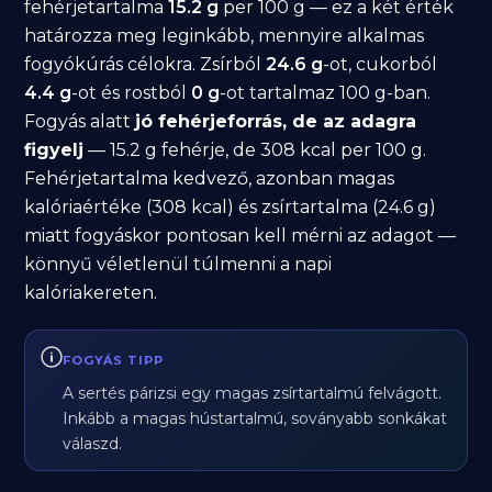
fehérjetartalma
15.2 g
per 100 g — ez a két érték
határozza meg leginkább, mennyire alkalmas
fogyókúrás célokra. Zsírból
24.6 g
-ot, cukorból
4.4 g
-ot és rostból
0 g
-ot tartalmaz 100 g-ban.
Fogyás alatt
jó fehérjeforrás, de az adagra
figyelj
— 15.2 g fehérje, de 308 kcal per 100 g.
Fehérjetartalma kedvező, azonban magas
kalóriaértéke (308 kcal) és zsírtartalma (24.6 g)
miatt fogyáskor pontosan kell mérni az adagot —
könnyű véletlenül túlmenni a napi
kalóriakereten.
FOGYÁS TIPP
A sertés párizsi egy magas zsírtartalmú felvágott.
Inkább a magas hústartalmú, soványabb sonkákat
válaszd.