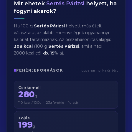
Mit ehetek
Sertés Párizsi
helyett, ha
fogyni akarok?
Ha 100 g
Sertés Párizsi
helyett más ételt
választasz, az alábbi mennyiségek ugyanannyi
kalóriát tartalmaznak. Az összehasonlítás alapja:
308 kcal
(100 g
Sertés Párizsi
, ami a napi
2000 kcal cél
kb.
15
%-a).
FEHÉRJEFORRÁSOK
ugyanannyi kalóriáért
Csirkemell
280
g
110 kcal / 100g · 23g fehérje · 1g zsír
Tojás
199
g