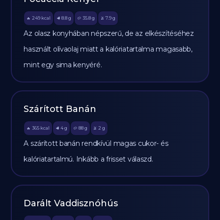
249
kcal
8.8
g
35.8
g
7.9
g
🔥
🥩
🥔
🫒
Az olasz konyhában népszerű, de az elkészítéséhez
használt olívaolaj miatt a kalóriatartalma magasabb,
mint egy sima kenyéré.
Szárított Banán
365
kcal
4
g
88
g
2
g
🔥
🥩
🥔
🫒
A szárított banán rendkívül magas cukor- és
kalóriatartalmú. Inkább a frisset válaszd.
Darált Vaddisznóhús