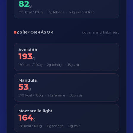
82
g
375 kcal / 100g · 13g fehérje · 60g szénhidrát
ZSÍRFORRÁSOK
ugyanannyi kalóriáért
Avokádó
193
g
160 kcal / 100g · 2g fehérje · 15g zsír
Mandula
53
g
579 kcal / 100g · 21g fehérje · 50g zsír
Mozzarella light
164
g
188 kcal / 100g · 18g fehérje · 13g zsír