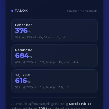
ITALOK
ugyanannyi kalóriáért
Fehér bor
376
ml
82 kcal / 100ml · 0g fehérje · 0g zsír
Narancslé
684
ml
45 kcal / 100ml · 0.7g fehérje · 10g szénhidrát
Tej (2,8%)
616
ml
50 kcal / 100ml · 3.4g fehérje · 2.8g zsír
Az értékek tájékoztató jellegűek, 100 g
Sertés Párizsi
kalóriatartalmán (
308 kcal
) alapulnak. A kiválasztott