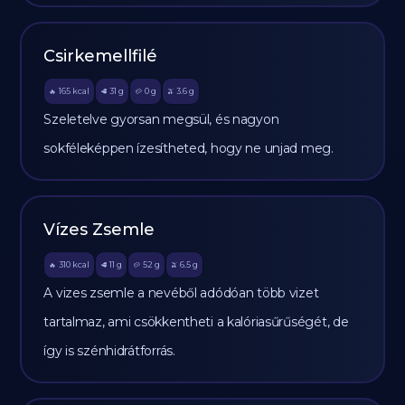
Csirkemellfilé
165
kcal
31
g
0
g
3.6
g
🔥
🥩
🥔
🫒
Szeletelve gyorsan megsül, és nagyon
sokféleképpen ízesítheted, hogy ne unjad meg.
Vízes Zsemle
310
kcal
11
g
52
g
6.5
g
🔥
🥩
🥔
🫒
A vizes zsemle a nevéből adódóan több vizet
tartalmaz, ami csökkentheti a kalóriasűrűségét, de
így is szénhidrátforrás.