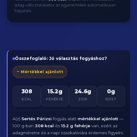
adag változtatásakor az egyenértékek automatikusan
frissülnek.
Összefoglaló: Jó választás fogyáshoz?
~ Mértékkel ajánlott
308
15.2g
24.6g
0g
KCAL
FEHÉRJE
ZSÍR
ROST
A(z)
Sertés Párizsi
fogyás alatt
mértékkel ajánlott
—
100 g-ban
308 kcal
és
15.2 g fehérje
van, ezért az
adagméretre és a napi összkalóriára érdemes figyelni.