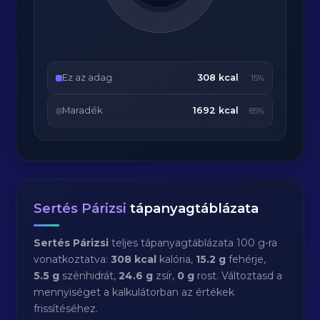
Ez az adag
308 kcal
15%
Maradék
1692 kcal
85%
Sertés Párizsi
tápanyagtáblázata
Sertés Párizsi
teljes tápanyagtáblázata 100 g-ra
vonatkoztatva:
308 kcal
kalória,
15.2 g
fehérje,
5.5 g
szénhidrát,
24.6 g
zsír,
0 g
rost. Változtasd a
mennyiséget a kalkulátorban az értékek
frissítéséhez.