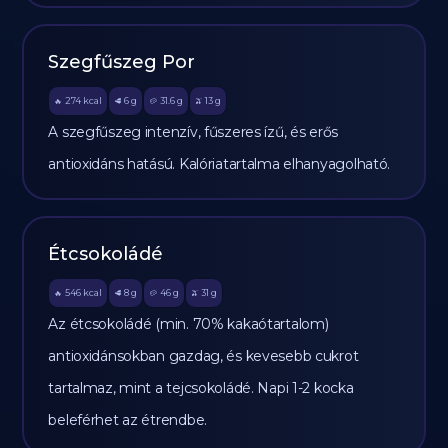
Szegfűszeg Por
274
kcal
6
g
31.6
g
13
g
🔥
🥩
🥔
🫒
A szegfűszeg intenzív, fűszeres ízű, és erős
antioxidáns hatású. Kalóriatartalma elhanyagolható.
Étcsokoládé
546
kcal
8
g
46
g
31
g
🔥
🥩
🥔
🫒
Az étcsokoládé (min. 70% kakaótartalom)
antioxidánsokban gazdag, és kevesebb cukrot
tartalmaz, mint a tejcsokoládé. Napi 1-2 kocka
beleférhet az étrendbe.