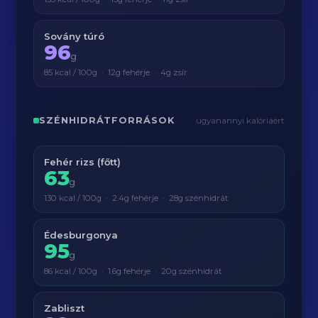
Sovány túró
96
g
85 kcal / 100g · 12g fehérje · 4g zsír
SZÉNHIDRÁTFORRÁSOK
ugyanannyi kalóriáért
Fehér rizs (főtt)
63
g
130 kcal / 100g · 2.4g fehérje · 28g szénhidrát
Édesburgonya
95
g
86 kcal / 100g · 1.6g fehérje · 20g szénhidrát
Zabliszt