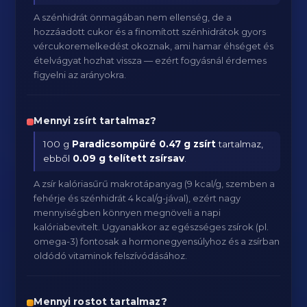
A szénhidrát önmagában nem ellenség, de a
hozzáadott cukor és a finomított szénhidrátok gyors
vércukoremelkedést okoznak, ami hamar éhséget és
ételvágyat hozhat vissza — ezért fogyásnál érdemes
figyelni az arányokra.
Mennyi zsírt tartalmaz?
100 g
Paradicsompüré
0.47 g zsírt
tartalmaz,
ebből
0.09 g telített zsírsav
.
A zsír kalóriasűrű makrotápanyag (9 kcal/g, szemben a
fehérje és szénhidrát 4 kcal/g-jával), ezért nagy
mennyiségben könnyen megnöveli a napi
kalóriabevitelt. Ugyanakkor az egészséges zsírok (pl.
omega-3) fontosak a hormonegyensúlyhoz és a zsírban
oldódó vitaminok felszívódásához.
Mennyi rostot tartalmaz?