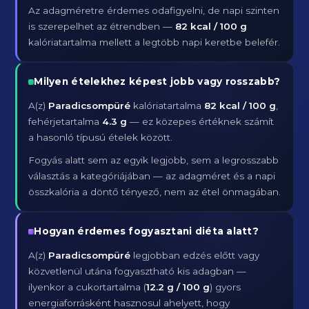
Az adagméretre érdemes odafigyelni, de napi szinten
is szerepelhet az étrendben —
82 kcal / 100 g
kalóriatartalma mellett a legtöbb napi keretbe belefér.
Milyen ételekhez képest jobb vagy rosszabb?
A(z)
Paradicsompüré
kalóriatartalma
82 kcal / 100 g
,
fehérjetartalma
4.3 g
— ez közepes értéknek számít
a hasonló típusú ételek között.
Fogyás alatt sem az egyik legjobb, sem a legrosszabb
választás a kategóriájában — az adagméret és a napi
összkalória a döntő tényező, nem az étel önmagában.
Hogyan érdemes fogyasztani diéta alatt?
A(z)
Paradicsompüré
legjobban edzés előtt vagy
közvetlenül utána fogyasztható kis adagban —
ilyenkor a cukortartalma (
12.2 g / 100 g
) gyors
energiaforrásként hasznosul ahelyett, hogy