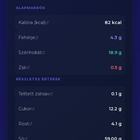
ALAPMAKRÓK
Kalória (kcal)
82
kcal
Fehérje
4.3
g
Szénhidrát
18.9
g
Zsír
0.5
g
RÉSZLETES ÉRTÉKEK
Telített zsírsav
0.1
g
Cukor
12.2
g
Rost
4.1
g
Só
59.00
g