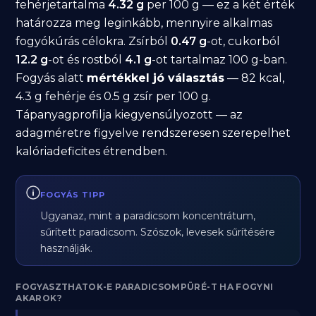
fehérjetartalma
4.32 g
per 100 g — ez a két érték
határozza meg leginkább, mennyire alkalmas
fogyókúrás célokra. Zsírból
0.47 g
-ot, cukorból
12.2 g
-ot és rostból
4.1 g
-ot tartalmaz 100 g-ban.
Fogyás alatt
mértékkel jó választás
— 82 kcal,
4.3 g fehérje és 0.5 g zsír per 100 g.
Tápanyagprofilja kiegyensúlyozott — az
adagméretre figyelve rendszeresen szerepelhet
kalóriadeficites étrendben.
FOGYÁS TIPP
Ugyanaz, mint a paradicsom koncentrátum,
sűrített paradicsom. Szószok, levesek sűrítésére
használják.
FOGYASZTHATOK-E PARADICSOMPÜRÉ-T HA FOGYNI
AKAROK?