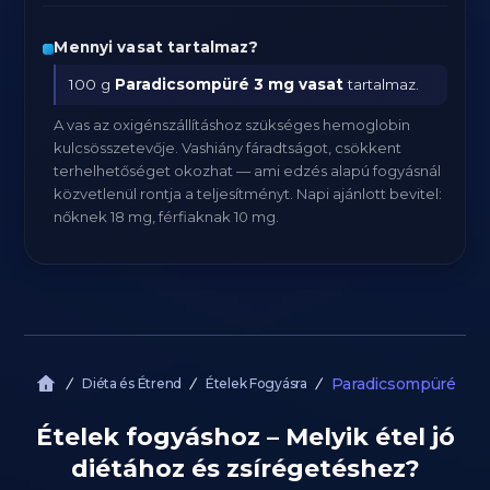
Mennyi vasat tartalmaz?
100 g
Paradicsompüré
3 mg vasat
tartalmaz.
A vas az oxigénszállításhoz szükséges hemoglobin
kulcsösszetevője. Vashiány fáradtságot, csökkent
terhelhetőséget okozhat — ami edzés alapú fogyásnál
közvetlenül rontja a teljesítményt. Napi ajánlott bevitel:
nőknek 18 mg, férfiaknak 10 mg.
Paradicsompüré
Diéta és Étrend
Ételek Fogyásra
Ételek fogyáshoz – Melyik étel jó
diétához és zsírégetéshez?