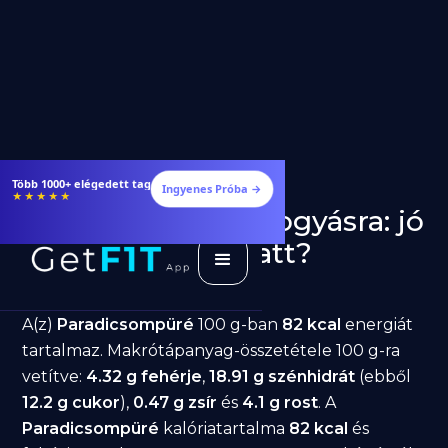
Több 1000+ elégedett tag
Ingyenes Próba →
★★★★★
Paradicsompüré fogyásra: jó
választás diéta alatt?
GetFIT App
Írta -
March 19, 2026
A(z)
Paradicsompüré
100 g-ban
82 kcal
energiát
tartalmaz. Makrótápanyag-összetétele 100 g-ra
vetítve:
4.32 g fehérje
,
18.91 g szénhidrát
(ebből
12.2 g cukor
),
0.47 g zsír
és
4.1 g rost
. A
Paradicsompüré
kalóriatartalma
82 kcal
és