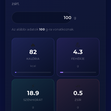
zsírt.
g
Az alábbi adatok
100
g-ra vonatkoznak.
🔥
💪
82
4.3
KALÓRIA
FEHÉRJE
kcal
g
⚡
🧈
18.9
0.5
SZÉNHIDRÁT
ZSÍR
g
g