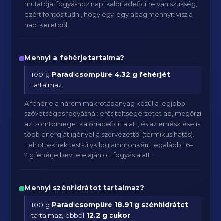
mutatója: fogyáshoz napi kalóriadeficitre van szükség,
ezért fontos tudni, hogy egy-egy adag mennyit visz a
napi keretből.
Mennyi a fehérjetartalma?
100 g
Paradicsompüré
4.32 g fehérjét
tartalmaz.
A fehérje a három makrotápanyag közül a legjobb
szövetséges fogyásnál: erős teltségérzetet ad, megőrzi
az izomtömeget kalóriadeficit alatt, és az emésztése is
több energiát igényel a szervezettől (termikus hatás).
Felnőtteknek testsúlykilogrammonként legalább 1,6–
2 g fehérje bevitele ajánlott fogyás alatt.
Mennyi szénhidrátot tartalmaz?
100 g
Paradicsompüré
18.91 g szénhidrátot
tartalmaz, ebből
12.2 g cukor
.