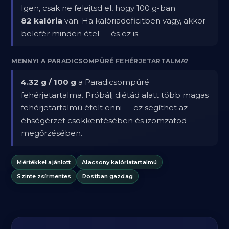
Igen, csak ne felejtsd el, hogy 100 g-ban
82 kalória
van. Ha kalóriadeficitben vagy, akkor
belefér minden étel — és ez is.
MENNYI A PARADICSOMPÜRÉ FEHÉRJETARTALMA?
4.32 g / 100 g
a Paradicsompüré
fehérjetartalma. Próbálj diétád alatt több magas
fehérjetartalmú ételt enni — ez segíthet az
éhségérzet csökkentésében és izomzatod
megőrzésében.
Mértékkel ajánlott
Alacsony kalóriatartalmú
Szinte zsírmentes
Rostban gazdag