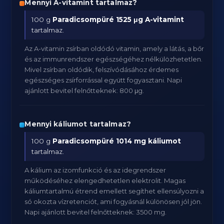
Mennyi A-vitamint tartalmaz?
100 g
Paradicsompüré
1525 μg A-vitamint
tartalmaz.
Az A-vitamin zsírban oldódó vitamin, amely a látás, a bőr
és az immunrendszer egészségéhez nélkülözhetetlen.
Mivel zsírban oldódik, felszívódásához érdemes
egészséges zsírforrással együtt fogyasztani. Napi
ajánlott bevitel felnőtteknek: 800 μg.
Mennyi káliumot tartalmaz?
100 g
Paradicsompüré
1014 mg káliumot
tartalmaz.
A kálium az izomfunkció és az idegrendszer
működéséhez elengedhetetlen elektrolit. Magas
káliumtartalmú étrend emellett segíthet ellensúlyozni a
só okozta vízretenciót, ami fogyásnál különösen jól jön.
Napi ajánlott bevitel felnőtteknek: 3500 mg.