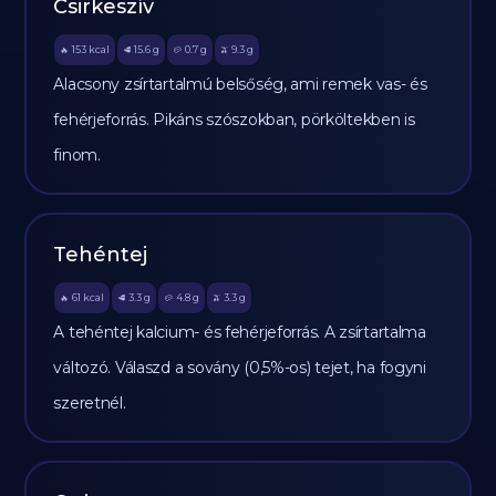
Csirkeszív
153
kcal
15.6
g
0.7
g
9.3
g
🔥
🥩
🥔
🫒
Alacsony zsírtartalmú belsőség, ami remek vas- és
fehérjeforrás. Pikáns szószokban, pörköltekben is
finom.
Tehéntej
61
kcal
3.3
g
4.8
g
3.3
g
🔥
🥩
🥔
🫒
A tehéntej kalcium- és fehérjeforrás. A zsírtartalma
változó. Válaszd a sovány (0,5%-os) tejet, ha fogyni
szeretnél.