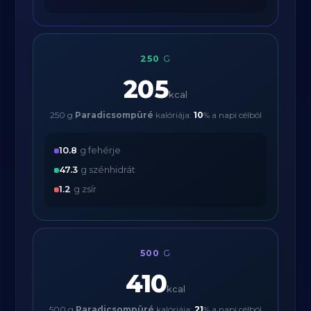
250
G
205
kcal
250 g
Paradicsompüré
kalóriája:
10
% a napi célból
10.8
g fehérje
47.3
g szénhidrát
1.2
g zsír
500
G
410
kcal
500 g
Paradicsompüré
kalóriája:
21
% a napi célból