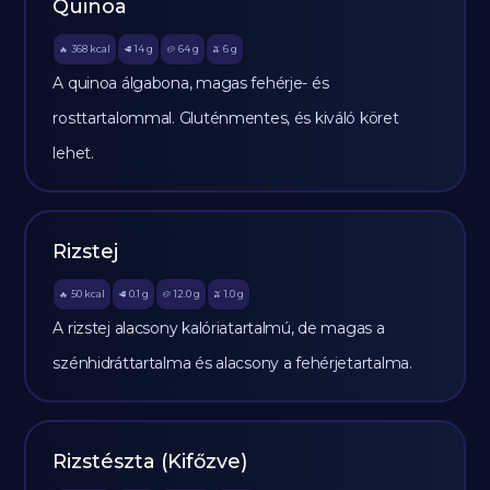
Quinoa
368
kcal
14
g
64
g
6
g
🔥
🥩
🥔
🫒
A quinoa álgabona, magas fehérje- és
rosttartalommal. Gluténmentes, és kiváló köret
lehet.
Rizstej
50
kcal
0.1
g
12.0
g
1.0
g
🔥
🥩
🥔
🫒
A rizstej alacsony kalóriatartalmú, de magas a
szénhidráttartalma és alacsony a fehérjetartalma.
Rizstészta (Kifőzve)