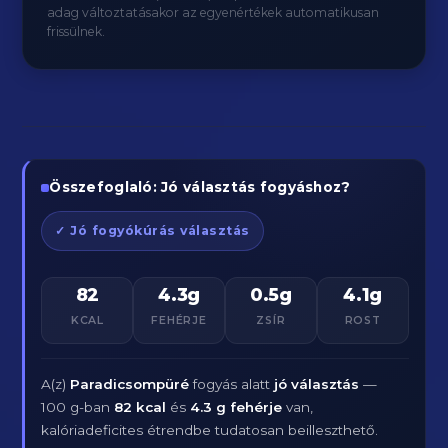
adag változtatásakor az egyenértékek automatikusan
frissülnek.
Összefoglaló: Jó választás fogyáshoz?
✓ Jó fogyókúrás választás
82
4.3g
0.5g
4.1g
KCAL
FEHÉRJE
ZSÍR
ROST
A(z)
Paradicsompüré
fogyás alatt
jó választás
—
100 g-ban
82 kcal
és
4.3 g fehérje
van,
kalóriadeficites étrendbe tudatosan beilleszthető.