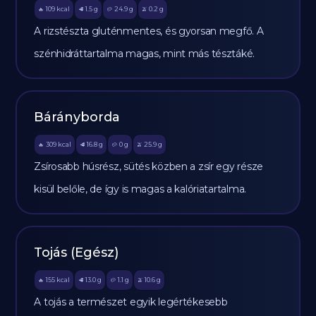
109
kcal
1.5
g
24.9
g
0.2
g
🔥
🥩
🥔
🫒
A rizstészta gluténmentes, és gyorsan megfő. A
szénhidráttartalma magas, mint más tésztáké.
Bárányborda
309
kcal
16.8
g
0
g
25.9
g
🔥
🥩
🥔
🫒
Zsírosabb húsrész, sütés közben a zsír egy része
kisül belőle, de így is magas a kalóriatartalma.
Tojás (Egész)
155
kcal
13.0
g
1.1
g
10.6
g
🔥
🥩
🥔
🫒
A tojás a természet egyik legértékesebb