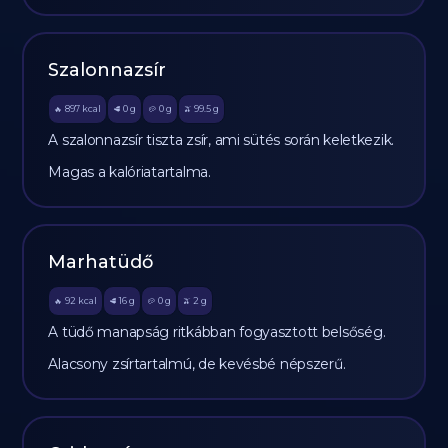
Szalonnazsír
897
kcal
0
g
0
g
99.5
g
🔥
🥩
🥔
🫒
A szalonnazsír tiszta zsír, ami sütés során keletkezik.
Magas a kalóriatartalma.
Marhatüdő
92
kcal
16
g
0
g
2
g
🔥
🥩
🥔
🫒
A tüdő manapság ritkábban fogyasztott belsőség.
Alacsony zsírtartalmú, de kevésbé népszerű.