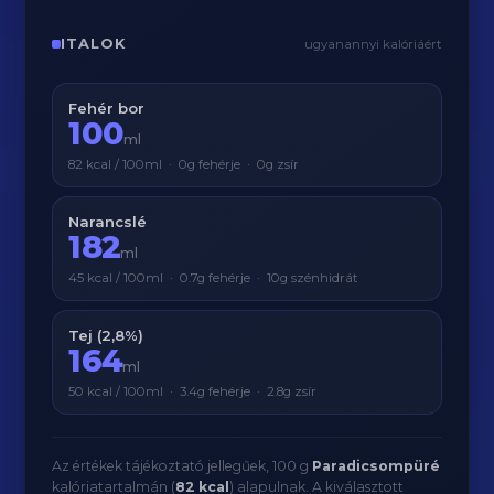
ITALOK
ugyanannyi kalóriáért
Fehér bor
100
ml
82 kcal / 100ml · 0g fehérje · 0g zsír
Narancslé
182
ml
45 kcal / 100ml · 0.7g fehérje · 10g szénhidrát
Tej (2,8%)
164
ml
50 kcal / 100ml · 3.4g fehérje · 2.8g zsír
Az értékek tájékoztató jellegűek, 100 g
Paradicsompüré
kalóriatartalmán (
82 kcal
) alapulnak. A kiválasztott