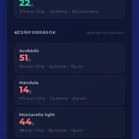
22
g
375 kcal / 100g · 13g fehérje · 60g szénhidrát
ZSÍRFORRÁSOK
ugyanannyi kalóriáért
Avokádó
51
g
160 kcal / 100g · 2g fehérje · 15g zsír
Mandula
14
g
579 kcal / 100g · 21g fehérje · 50g zsír
Mozzarella light
44
g
188 kcal / 100g · 18g fehérje · 13g zsír