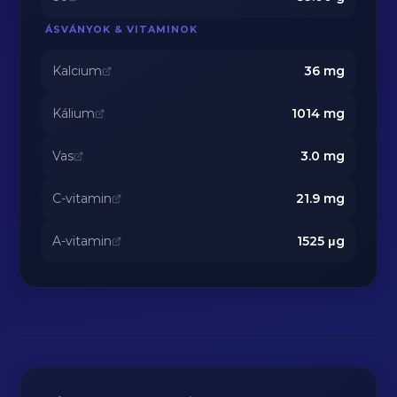
ÁSVÁNYOK & VITAMINOK
Kalcium
36
mg
Kálium
1014
mg
Vas
3.0
mg
C-vitamin
21.9
mg
A-vitamin
1525
μg