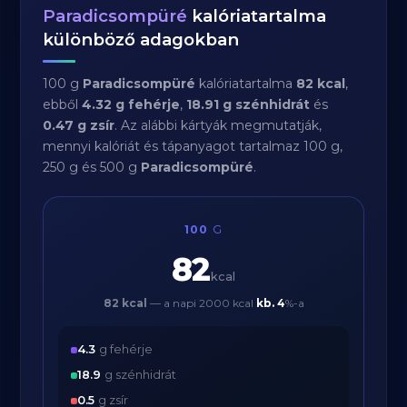
Paradicsompüré
kalóriatartalma
különböző adagokban
100 g
Paradicsompüré
kalóriatartalma
82 kcal
,
ebből
4.32 g fehérje
,
18.91 g szénhidrát
és
0.47 g zsír
. Az alábbi kártyák megmutatják,
mennyi kalóriát és tápanyagot tartalmaz 100 g,
250 g és 500 g
Paradicsompüré
.
100
G
82
kcal
82 kcal
— a napi 2000 kcal
kb.
4
%-a
4.3
g fehérje
18.9
g szénhidrát
0.5
g zsír