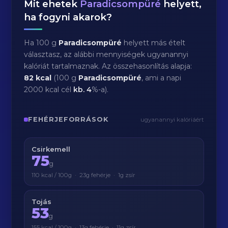
Mit ehetek
Paradicsompüré
helyett,
ha fogyni akarok?
Ha 100 g
Paradicsompüré
helyett más ételt
választasz, az alábbi mennyiségek ugyanannyi
kalóriát tartalmaznak. Az összehasonlítás alapja:
82 kcal
(100 g
Paradicsompüré
, ami a napi
2000 kcal cél
kb.
4
%-a).
FEHÉRJEFORRÁSOK
ugyanannyi kalóriáért
Csirkemell
75
g
110 kcal / 100g · 23g fehérje · 1g zsír
Tojás
53
g
155 kcal / 100g · 13g fehérje · 11g zsír