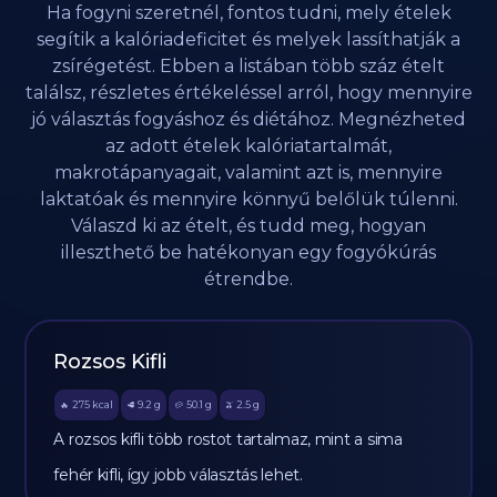
Ha fogyni szeretnél, fontos tudni, mely ételek
segítik a kalóriadeficitet és melyek lassíthatják a
zsírégetést. Ebben a listában több száz ételt
találsz, részletes értékeléssel arról, hogy mennyire
jó választás fogyáshoz és diétához. Megnézheted
az adott ételek kalóriatartalmát,
makrotápanyagait, valamint azt is, mennyire
laktatóak és mennyire könnyű belőlük túlenni.
Válaszd ki az ételt, és tudd meg, hogyan
illeszthető be hatékonyan egy fogyókúrás
étrendbe.
Rozsos Kifli
275
kcal
9.2
g
50.1
g
2.5
g
🔥
🥩
🥔
🫒
A rozsos kifli több rostot tartalmaz, mint a sima
fehér kifli, így jobb választás lehet.