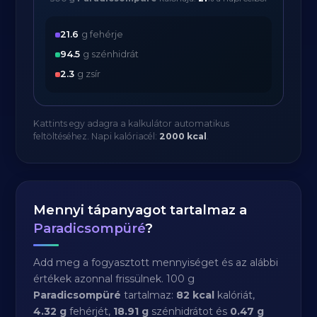
21.6
g fehérje
94.5
g szénhidrát
2.3
g zsír
Kattints egy adagra a kalkulátor automatikus
feltöltéséhez. Napi kalóriacél:
2000 kcal
.
Mennyi tápanyagot tartalmaz a
Paradicsompüré
?
Add meg a fogyasztott mennyiséget és az alábbi
értékek azonnal frissülnek. 100 g
Paradicsompüré
tartalmaz:
82 kcal
kalóriát,
4.32 g
fehérjét,
18.91 g
szénhidrátot és
0.47 g