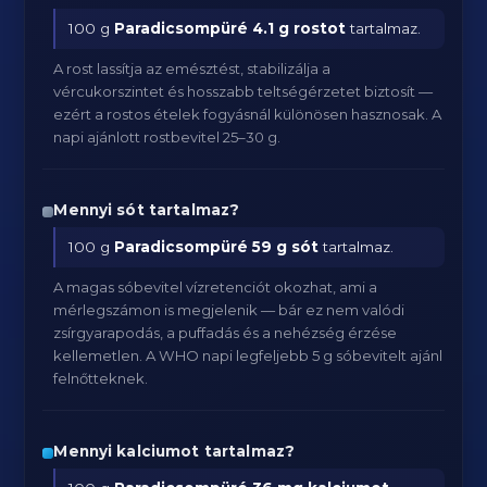
100 g
Paradicsompüré
4.1 g rostot
tartalmaz.
A rost lassítja az emésztést, stabilizálja a
vércukorszintet és hosszabb teltségérzetet biztosít —
ezért a rostos ételek fogyásnál különösen hasznosak. A
napi ajánlott rostbevitel 25–30 g.
Mennyi sót tartalmaz?
100 g
Paradicsompüré
59 g sót
tartalmaz.
A magas sóbevitel vízretenciót okozhat, ami a
mérlegszámon is megjelenik — bár ez nem valódi
zsírgyarapodás, a puffadás és a nehézség érzése
kellemetlen. A WHO napi legfeljebb 5 g sóbevitelt ajánl
felnőtteknek.
Mennyi kalciumot tartalmaz?