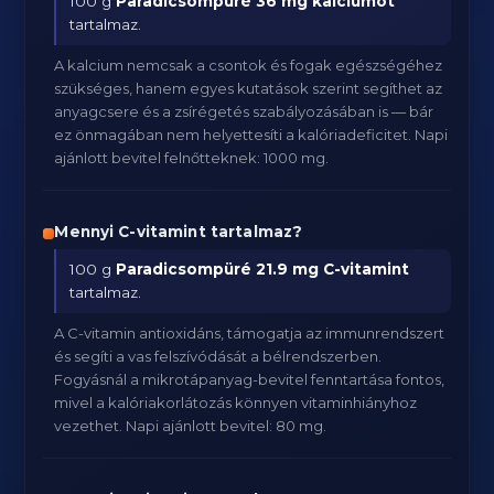
100 g
Paradicsompüré
36 mg kalciumot
tartalmaz.
A kalcium nemcsak a csontok és fogak egészségéhez
szükséges, hanem egyes kutatások szerint segíthet az
anyagcsere és a zsírégetés szabályozásában is — bár
ez önmagában nem helyettesíti a kalóriadeficitet. Napi
ajánlott bevitel felnőtteknek: 1000 mg.
Mennyi C-vitamint tartalmaz?
100 g
Paradicsompüré
21.9 mg C-vitamint
tartalmaz.
A C-vitamin antioxidáns, támogatja az immunrendszert
és segíti a vas felszívódását a bélrendszerben.
Fogyásnál a mikrotápanyag-bevitel fenntartása fontos,
mivel a kalóriakorlátozás könnyen vitaminhiányhoz
vezethet. Napi ajánlott bevitel: 80 mg.