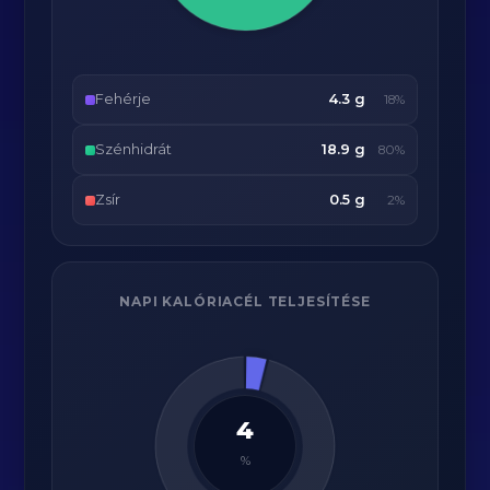
Fehérje
4.3 g
18%
Szénhidrát
18.9 g
80%
Zsír
0.5 g
2%
NAPI KALÓRIACÉL TELJESÍTÉSE
4
%