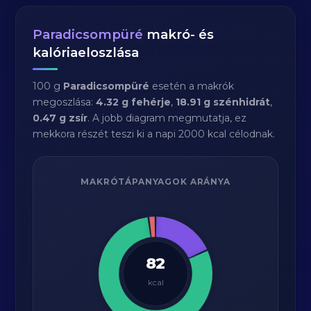
Paradicsompüré
makró- és
kalóriaeloszlása
100 g
Paradicsompüré
esetén a makrók
megoszlása:
4.32 g fehérje
,
18.91 g szénhidrát
,
0.47 g zsír
. A jobb diagram megmutatja, ez
mekkora részét teszi ki a napi 2000 kcal célodnak.
MAKRÓTÁPANYAGOK ARÁNYA
82
kcal