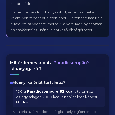
raktározódna.
Ha nem edzés körül fogyasztod, érdemes mellé
valamilyen fehérjedús ételt enni — a fehérje lassítja a
cukrok felszívódását, mérsékli a vércukor-ingadozást
és csökkenti az utána jelentkező éhségérzetet.
Mit érdemes tudni a
Paradicsompüré
tápanyagairól?
Mennyi kalóriát tartalmaz?
100 g
Paradicsompüré
82 kcal
-t tartalmaz —
ez egy átlagos 2000 kcal-s napi célhoz képest
kb.
4
%
.
A kalória az étrendben elfoglalt hely legfontosabb