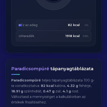
Ez az adag
82 kcal
4%
Maradék
1918 kcal
96%
Paradicsompüré
tápanyagtáblázata
Paradicsompüré
teljes tápanyagtáblázata 100 g-
ra vonatkoztatva:
82 kcal
kalória,
4.32 g
fehérje,
18.91 g
szénhidrát,
0.47 g
zsír,
4.1 g
rost.
Változtasd a mennyiséget a kalkulátorban az
értékek frissítéséhez.