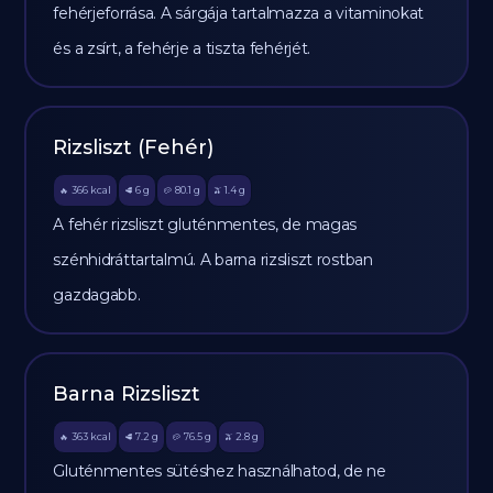
fehérjeforrása. A sárgája tartalmazza a vitaminokat
és a zsírt, a fehérje a tiszta fehérjét.
Rizsliszt (Fehér)
366
kcal
6
g
80.1
g
1.4
g
🔥
🥩
🥔
🫒
A fehér rizsliszt gluténmentes, de magas
szénhidráttartalmú. A barna rizsliszt rostban
gazdagabb.
Barna Rizsliszt
363
kcal
7.2
g
76.5
g
2.8
g
🔥
🥩
🥔
🫒
Gluténmentes sütéshez használhatod, de ne