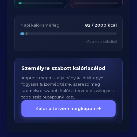
Napi kalóriamérleg
82
/
2000
kcal
4
% a napi célodból
Személyre szabott kalóriacélod
Appunk megmutatja hány kalóriát egyél
fogyásra & izomépítésre, szerezd meg
személyre szabott kalória terved és válogass
több száz receptünk közül!
Kalória tervem megkapom