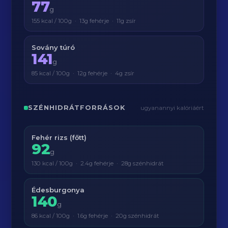
77
g
155 kcal / 100g · 13g fehérje · 11g zsír
Sovány túró
141
g
85 kcal / 100g · 12g fehérje · 4g zsír
SZÉNHIDRÁTFORRÁSOK
ugyanannyi kalóriáért
Fehér rizs (főtt)
92
g
130 kcal / 100g · 2.4g fehérje · 28g szénhidrát
Édesburgonya
140
g
86 kcal / 100g · 1.6g fehérje · 20g szénhidrát