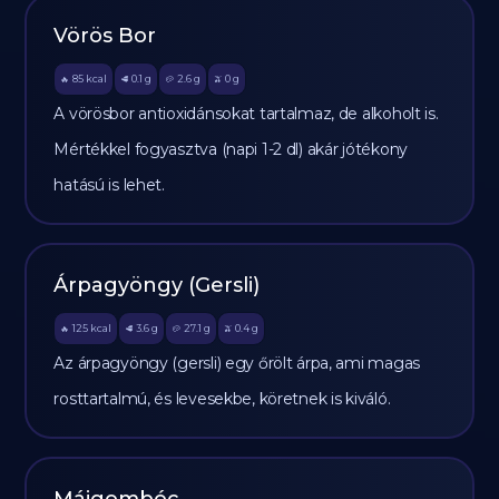
Vörös Bor
85
kcal
0.1
g
2.6
g
0
g
🔥
🥩
🥔
🫒
A vörösbor antioxidánsokat tartalmaz, de alkoholt is.
Mértékkel fogyasztva (napi 1-2 dl) akár jótékony
hatású is lehet.
Árpagyöngy (Gersli)
125
kcal
3.6
g
27.1
g
0.4
g
🔥
🥩
🥔
🫒
Az árpagyöngy (gersli) egy őrölt árpa, ami magas
rosttartalmú, és levesekbe, köretnek is kiváló.