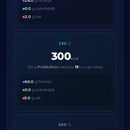
24.0
g fehérje
0.0
g szénhidrát
2.0
g zsír
250
G
300
kcal
250 g
Pulykahús
kalóriája:
15
% a napi célból
60.0
g fehérje
0.0
g szénhidrát
5.0
g zsír
500
G