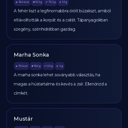
364
kcal
10.3
g
76.3
g
1.0
g
🔥
🥩
🥔
🫒
A fehér liszt a legfinomabbra őrölt búzaliszt, amiből
eltávolították a korpát és a csírát. Tápanyagokban
szegény, szénhidrátban gazdag.
Marha Sonka
115
kcal
18.6
g
0.6
g
4
g
🔥
🥩
🥔
🫒
A marha sonka lehet soványabb választás, ha
magas a hústartalma és kevés a zsír. Ellenőrizd a
címkét.
Mustár