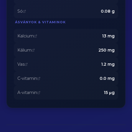
Só
0.08
g
ÁSVÁNYOK & VITAMINOK
Kalcium
13
mg
Kálium
250
mg
Vas
1.2
mg
C-vitamin
0.0
mg
A-vitamin
15
μg