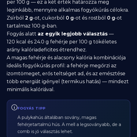
per 100 g — ez a két érték határozza meg
leginkább, mennyire alkalmas fogyókúrás célokra.
Zsírból
2 g
-ot, cukorból
0 g
-ot és rostból
0 g
-ot
tartalmaz 100 g-ban.
Fogyás alatt
az egyik legjobb választás
—
120 kcal és 24.0 g fehérje per 100 g tökéletes
arány kalóriadeficites étrendhez.
A magas fehérje és alacsony kalória kombinációja
ideális fogyókúrás profil: a fehérje megőrzi az
izomtömeget, erős teltséget ad, és az emésztése
több energiát igényel (termikus hatás) — mindezt
minimális kalóriával.
FOGYÁS TIPP
A pulykahús általában sovány, magas
fehérjetartalmú hús. A mell a legsoványabb, de a
comb is jó választás lehet.