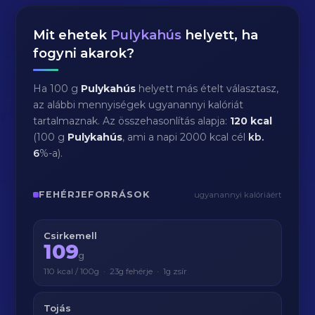
Mit ehetek
Pulykahús
helyett, ha
fogyni akarok?
Ha 100 g
Pulykahús
helyett más ételt választasz,
az alábbi mennyiségek ugyanannyi kalóriát
tartalmaznak. Az összehasonlítás alapja:
120 kcal
(100 g
Pulykahús
, ami a napi 2000 kcal cél
kb.
6
%-a).
FEHÉRJEFORRÁSOK
ugyanannyi kalóriáért
Csirkemell
109
g
110 kcal / 100g · 23g fehérje · 1g zsír
Tojás