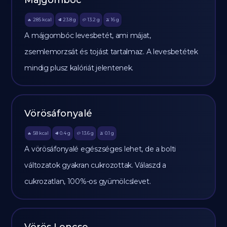
Májgombóc
285
kcal
23.8
g
13.2
g
16
g
🔥
🥩
🥔
🫒
A májgombóc levesbetét, ami májat,
zsemlemorzsát és tojást tartalmaz. A levesbetétek
mindig plusz kalóriát jelentenek.
Vörösáfonyalé
58
kcal
0.4
g
13.6
g
0.1
g
🔥
🥩
🥔
🫒
A vörösáfonyalé egészséges lehet, de a bolti
változatok gyakran cukrozottak. Válaszd a
cukrozatlan, 100%-os gyümölcslevet.