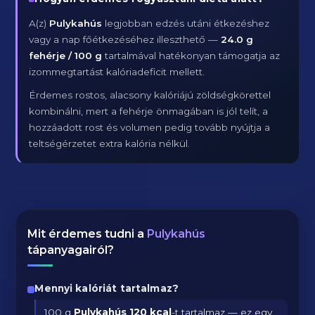
A(z)
Pulykahús
legjobban edzés utáni étkezéshez
vagy a nap főétkezéséhez illeszthető —
24.0 g
fehérje / 100 g
tartalmával hatékonyan támogatja az
izommegtartást kalóriadeficit mellett.
Érdemes rostos, alacsony kalóriájú zöldségkörettel
kombinálni, mert a fehérje önmagában is jól telít, a
hozzáadott rost és volumen pedig tovább nyújtja a
teltségérzetet extra kalória nélkül.
Mit érdemes tudni a
Pulykahús
tápanyagairól?
Mennyi kalóriát tartalmaz?
100 g
Pulykahús
120 kcal
-t tartalmaz — ez egy