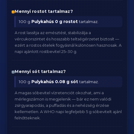
Mennyi rostot tartalmaz?
100 g
Pulykahús
0 g rostot
tartalmaz.
A rost lassítja az emésztést, stabilizálja a
vércukorszintet és hosszabb teltségérzetet biztosít —
ezért a rostos ételek fogyásnál különösen hasznosak. A
napi ajánlott rostbevitel 25–30 g.
Mennyi sót tartalmaz?
100 g
Pulykahús
0.08 g sót
tartalmaz.
A magas sóbevitel vízretenciót okozhat, ami a
mérlegszámon is megjelenik — bár ez nem valódi
zsírgyarapodás, a puffadás és a nehézség érzése
kellemetlen. A WHO napi legfeljebb 5 g sóbevitelt ajánl
felnőtteknek.