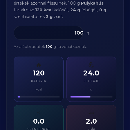
értékek azonnal frissülnek. 100 g
Pulykahús
tartalmaz:
120 kcal
kalóriát,
24 g
fehérjét,
0 g
szénhidrátot és
2 g
zsírt.
g
Az alábbi adatok
100
g-ra vonatkoznak.
🔥
💪
120
24.0
KALÓRIA
FEHÉRJE
kcal
g
⚡
🧈
0.0
2.0
SZÉNHIDRÁT
ZSÍR