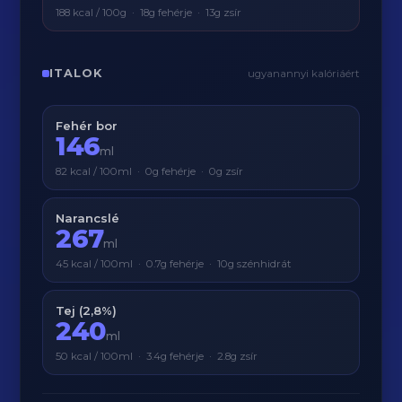
188 kcal / 100g · 18g fehérje · 13g zsír
ITALOK
ugyanannyi kalóriáért
Fehér bor
146
ml
82 kcal / 100ml · 0g fehérje · 0g zsír
Narancslé
267
ml
45 kcal / 100ml · 0.7g fehérje · 10g szénhidrát
Tej (2,8%)
240
ml
50 kcal / 100ml · 3.4g fehérje · 2.8g zsír