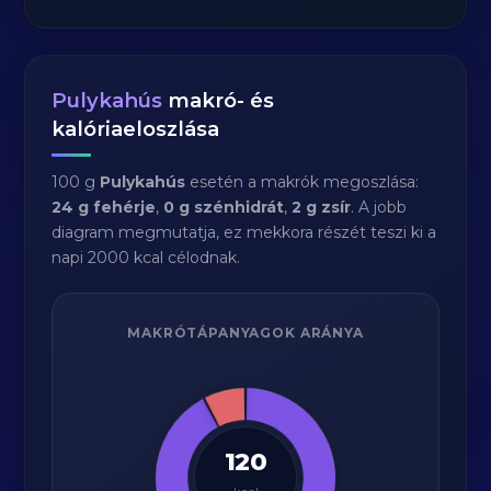
Pulykahús
makró- és
kalóriaeloszlása
100 g
Pulykahús
esetén a makrók megoszlása:
24 g fehérje
,
0 g szénhidrát
,
2 g zsír
. A jobb
diagram megmutatja, ez mekkora részét teszi ki a
napi 2000 kcal célodnak.
MAKRÓTÁPANYAGOK ARÁNYA
120