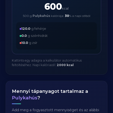
600
kcal
500 g
Pulykahús
kalóriája:
30
% a napi célból
120.0
g fehérje
0.0
g szénhidrát
10.0
g zsír
Kattints egy adagra a kalkulátor automatikus
feltöltéséhez. Napi kalóriacél:
2000 kcal
.
Mennyi tápanyagot tartalmaz a
Pulykahús
?
Add meg a fogyasztott mennyiséget és az alábbi