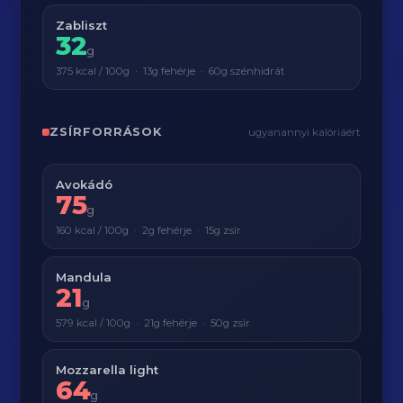
Zabliszt
32
g
375 kcal / 100g · 13g fehérje · 60g szénhidrát
ZSÍRFORRÁSOK
ugyanannyi kalóriáért
Avokádó
75
g
160 kcal / 100g · 2g fehérje · 15g zsír
Mandula
21
g
579 kcal / 100g · 21g fehérje · 50g zsír
Mozzarella light
64
g