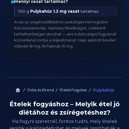
Mennyi vasat tartalmaz?
100 g
Pulykahús
1.2 mg vasat
tartalmaz.
A vas az oxigénszállításhoz szükséges hemoglobin
kulcsösszetevője. Vashiány fáradtságot, csökkent
terhelhetőséget okozhat — ami edzés alapú fogyásnál
közvetlenül rontja a teljesítményt. Napi ajánlott bevitel:
nőknek 18 mg, férfiaknak 10 mg.
Pulykahús
Diéta és Étrend
Ételek Fogyásra
Ételek fogyáshoz – Melyik étel jó
diétához és zsírégetéshez?
Ha fogyni szeretnél, fontos tudni, mely ételek
segítik a kalóriadeficitet és melyek lassíthatják a