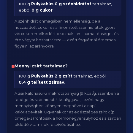
100 g
Pulykahús
0 g szénhidrátot
tartalmaz,
ebből
0 g cukor
.
A szénhidrát önmagában nem ellenség, de a
hozzáadott cukor és a finomított szénhidrátok gyors
vércukoremelkedést okoznak, ami hamar éhséget és
ételvágyat hozhat vissza — ezért fogyásnál érdemes
figyelni az arányokra.
Mennyi zsírt tartalmaz?
100 g
Pulykahús
2 g zsírt
tartalmaz, ebből
0.4 g telített zsírsav
.
A zsír kalóriasűrű makrotápanyag (9 kcal/g, szemben a
fehérje és szénhidrát 4 kcal/g-jával), ezért nagy
mennyiségben könnyen megnöveli a napi
kalóriabevitelt. Ugyanakkor az egészséges zsírok (pl.
omega-3) fontosak a hormonegyensúlyhoz és a zsírban
oldódó vitaminok felszívódásához.