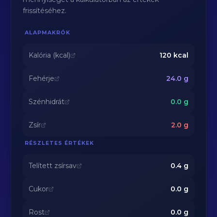
frissítéséhez.
ALAPMAKRÓK
Kalória (kcal)
120
kcal
Fehérje
24.0
g
Szénhidrát
0.0
g
Zsír
2.0
g
RÉSZLETES ÉRTÉKEK
Telített zsírsav
0.4
g
Cukor
0.0
g
Rost
0.0
g