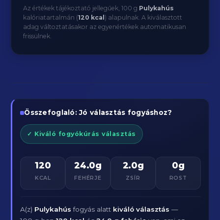
Az értékek tájékoztató jellegűek, 100 g
Pulykahús
kalóriatartalmán (
120 kcal
) alapulnak. A kiválasztott
adag változtatásakor az egyenértékek automatikusan
frissülnek.
Összefoglaló: Jó választás fogyáshoz?
✓ Kiváló fogyókúrás választás
120
24.0g
2.0g
0g
KCAL
FEHÉRJE
ZSÍR
ROST
A(z)
Pulykahús
fogyás alatt
kiváló választás
—