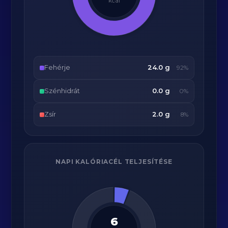
kcal
Fehérje
24.0 g
92%
Szénhidrát
0.0 g
0%
Zsír
2.0 g
8%
NAPI KALÓRIACÉL TELJESÍTÉSE
6