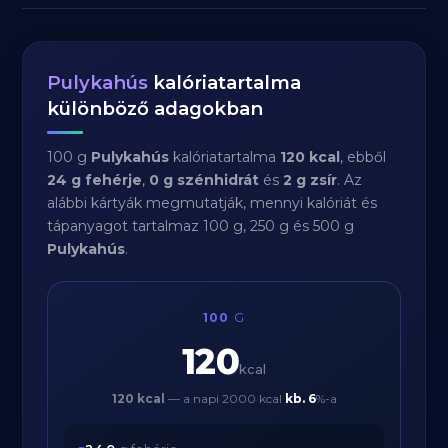
Pulykahús
kalóriatartalma
különböző adagokban
100 g
Pulykahús
kalóriatartalma
120 kcal
, ebből
24 g fehérje
,
0 g szénhidrát
és
2 g zsír
. Az
alábbi kártyák megmutatják, mennyi kalóriát és
tápanyagot tartalmaz 100 g, 250 g és 500 g
Pulykahús
.
100
G
120
kcal
120 kcal
— a napi 2000 kcal
kb.
6
%-a