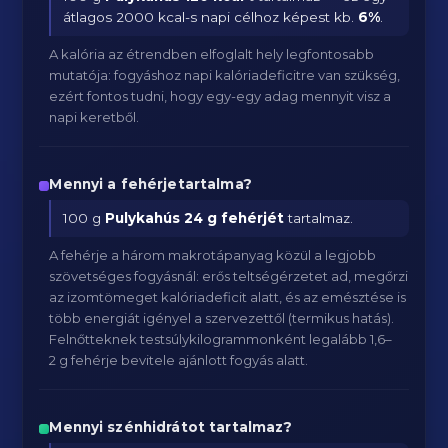
átlagos 2000 kcal-s napi célhoz képest kb.
6
%
.
A kalória az étrendben elfoglalt hely legfontosabb
mutatója: fogyáshoz napi kalóriadeficitre van szükség,
ezért fontos tudni, hogy egy-egy adag mennyit visz a
napi keretből.
Mennyi a fehérjetartalma?
100 g
Pulykahús
24 g fehérjét
tartalmaz.
A fehérje a három makrotápanyag közül a legjobb
szövetséges fogyásnál: erős teltségérzetet ad, megőrzi
az izomtömeget kalóriadeficit alatt, és az emésztése is
több energiát igényel a szervezettől (termikus hatás).
Felnőtteknek testsúlykilogrammonként legalább 1,6–
2 g fehérje bevitele ajánlott fogyás alatt.
Mennyi szénhidrátot tartalmaz?