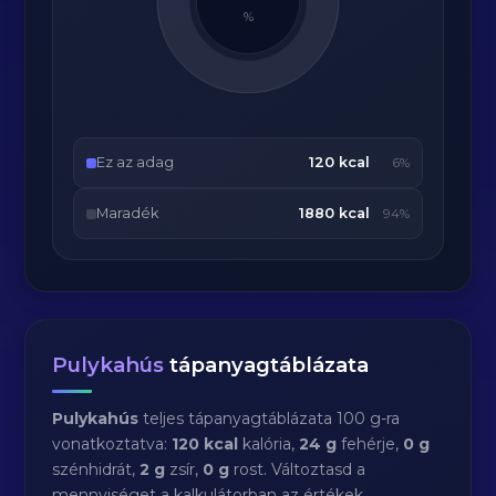
%
Ez az adag
120 kcal
6%
Maradék
1880 kcal
94%
Pulykahús
tápanyagtáblázata
Pulykahús
teljes tápanyagtáblázata 100 g-ra
vonatkoztatva:
120 kcal
kalória,
24 g
fehérje,
0 g
szénhidrát,
2 g
zsír,
0 g
rost. Változtasd a
mennyiséget a kalkulátorban az értékek