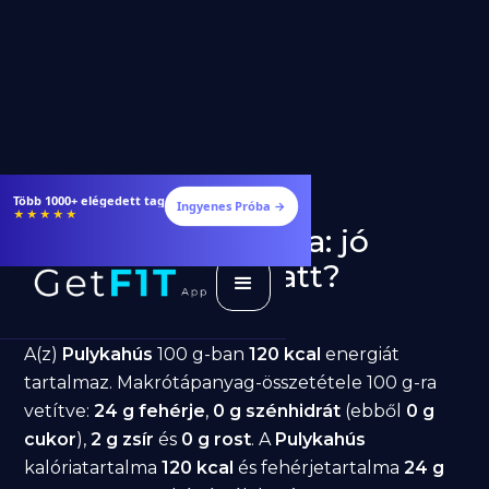
Étrendek, receptek és edzéstervek
Ingyenes Próba →
★★★★★
Pulykahús fogyásra: jó
választás diéta alatt?
GetFIT App
Írta -
March 19, 2026
A(z)
Pulykahús
100 g-ban
120 kcal
energiát
tartalmaz. Makrótápanyag-összetétele 100 g-ra
vetítve:
24 g fehérje
,
0 g szénhidrát
(ebből
0 g
cukor
),
2 g zsír
és
0 g rost
. A
Pulykahús
kalóriatartalma
120 kcal
és fehérjetartalma
24 g