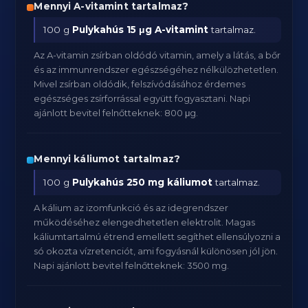
Mennyi A-vitamint tartalmaz?
100 g
Pulykahús
15 μg A-vitamint
tartalmaz.
Az A-vitamin zsírban oldódó vitamin, amely a látás, a bőr
és az immunrendszer egészségéhez nélkülözhetetlen.
Mivel zsírban oldódik, felszívódásához érdemes
egészséges zsírforrással együtt fogyasztani. Napi
ajánlott bevitel felnőtteknek: 800 μg.
Mennyi káliumot tartalmaz?
100 g
Pulykahús
250 mg káliumot
tartalmaz.
A kálium az izomfunkció és az idegrendszer
működéséhez elengedhetetlen elektrolit. Magas
káliumtartalmú étrend emellett segíthet ellensúlyozni a
só okozta vízretenciót, ami fogyásnál különösen jól jön.
Napi ajánlott bevitel felnőtteknek: 3500 mg.