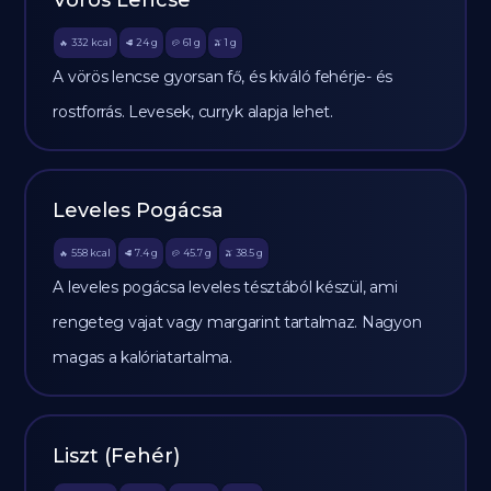
Vörös Lencse
332
kcal
24
g
61
g
1
g
🔥
🥩
🥔
🫒
A vörös lencse gyorsan fő, és kiváló fehérje- és
rostforrás. Levesek, curryk alapja lehet.
Leveles Pogácsa
558
kcal
7.4
g
45.7
g
38.5
g
🔥
🥩
🥔
🫒
A leveles pogácsa leveles tésztából készül, ami
rengeteg vajat vagy margarint tartalmaz. Nagyon
magas a kalóriatartalma.
Liszt (Fehér)