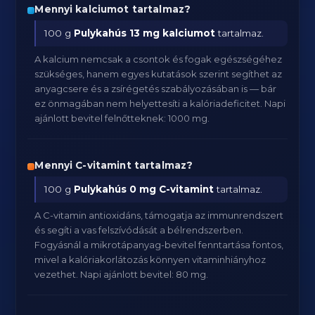
Mennyi kalciumot tartalmaz?
100 g
Pulykahús
13 mg kalciumot
tartalmaz.
A kalcium nemcsak a csontok és fogak egészségéhez
szükséges, hanem egyes kutatások szerint segíthet az
anyagcsere és a zsírégetés szabályozásában is — bár
ez önmagában nem helyettesíti a kalóriadeficitet. Napi
ajánlott bevitel felnőtteknek: 1000 mg.
Mennyi C-vitamint tartalmaz?
100 g
Pulykahús
0 mg C-vitamint
tartalmaz.
A C-vitamin antioxidáns, támogatja az immunrendszert
és segíti a vas felszívódását a bélrendszerben.
Fogyásnál a mikrotápanyag-bevitel fenntartása fontos,
mivel a kalóriakorlátozás könnyen vitaminhiányhoz
vezethet. Napi ajánlott bevitel: 80 mg.