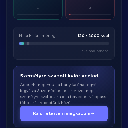
g
g
Napi kalóriamérleg
120
/
2000
kcal
6
% a napi célodból
Személyre szabott kalóriacélod
Appunk megmutatja hány kalóriát egyél
fogyásra & izomépítésre, szerezd meg
személyre szabott kalória terved és válogass
több száz receptünk közül!
Kalória tervem megkapom