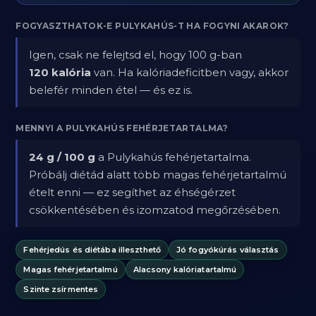
FOGYASZTHATOK-E PULYKAHÚS-T HA FOGYNI AKAROK?
Igen, csak ne felejtsd el, hogy 100 g-ban
120 kalória
van. Ha kalóriadeficitben vagy, akkor
belefér minden étel — és ez is.
MENNYI A PULYKAHÚS FEHÉRJETARTALMA?
24 g / 100 g
a Pulykahús fehérjetartalma.
Próbálj diétád alatt több magas fehérjetartalmú
ételt enni — ez segíthet az éhségérzet
csökkentésében és izomzatod megőrzésében.
Fehérjedús és diétába illeszthető
Jó fogyókúrás választás
Magas fehérjetartalmú
Alacsony kalóriatartalmú
Szinte zsírmentes