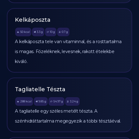
Kelkáposzta
50
kcal
3.3
g
10
g
0.7
g
🔥
🥩
🥔
🫒
A kelkáposzta tele van vitaminnal, és a rosttartalma
is magas. Főzeléknek, levesnek, rakott ételekbe
kiváló.
Tagliatelle Tészta
288
kcal
9.85
g
54.97
g
3.24
g
🔥
🥩
🥔
🫒
A tagliatelle egy széles metélt tészta. A
szénhidráttartalma megegyezik a többi tésztáéval.