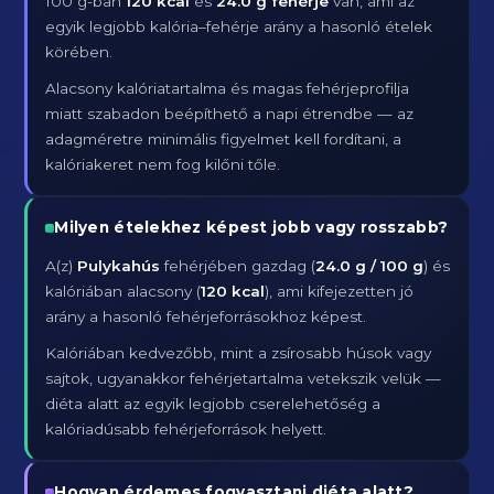
100 g-ban
120 kcal
és
24.0 g fehérje
van, ami az
egyik legjobb kalória–fehérje arány a hasonló ételek
körében.
Alacsony kalóriatartalma és magas fehérjeprofilja
miatt szabadon beépíthető a napi étrendbe — az
adagméretre minimális figyelmet kell fordítani, a
kalóriakeret nem fog kilőni tőle.
Milyen ételekhez képest jobb vagy rosszabb?
A(z)
Pulykahús
fehérjében gazdag (
24.0 g / 100 g
) és
kalóriában alacsony (
120 kcal
), ami kifejezetten jó
arány a hasonló fehérjeforrásokhoz képest.
Kalóriában kedvezőbb, mint a zsírosabb húsok vagy
sajtok, ugyanakkor fehérjetartalma vetekszik velük —
diéta alatt az egyik legjobb cserelehetőség a
kalóriadúsabb fehérjeforrások helyett.
Hogyan érdemes fogyasztani diéta alatt?