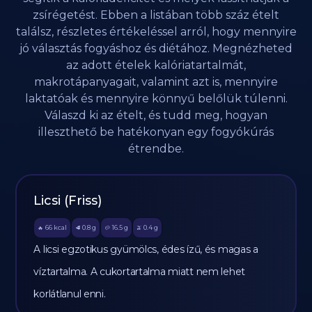
zsírégetést. Ebben a listában több száz ételt
találsz, részletes értékeléssel arról, hogy mennyire
jó választás fogyáshoz és diétához. Megnézheted
az adott ételek kalóriatartalmát,
makrotápanyagait, valamint azt is, mennyire
laktatóak és mennyire könnyű belőlük túlenni.
Válaszd ki az ételt, és tudd meg, hogyan
illeszthető be hatékonyan egy fogyókúrás
étrendbe.
Licsi (Friss)
66
kcal
0.8
g
16.5
g
0.4
g
🔥
🥩
🥔
🫒
A licsi egzotikus gyümölcs, édes ízű, és magas a
víztartalma. A cukortartalma miatt nem lehet
korlátlanul enni.