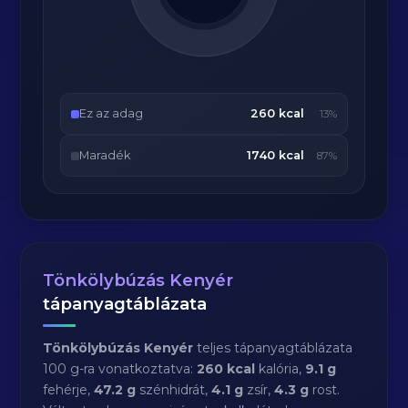
Ez az adag
260 kcal
13%
Maradék
1740 kcal
87%
Tönkölybúzás Kenyér
tápanyagtáblázata
Tönkölybúzás Kenyér
teljes tápanyagtáblázata
100 g-ra vonatkoztatva:
260 kcal
kalória,
9.1 g
fehérje,
47.2 g
szénhidrát,
4.1 g
zsír,
4.3 g
rost.