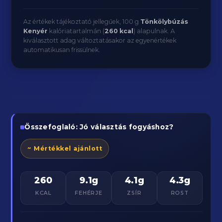
Az értékek tájékoztató jellegűek, 100 g
Tönkölybúzás
Kenyér
kalóriatartalmán (
260 kcal
) alapulnak. A
kiválasztott adag változtatásakor az egyenértékek
automatikusan frissülnek.
Összefoglaló: Jó választás fogyáshoz?
~ Mértékkel ajánlott
260
9.1g
4.1g
4.3g
KCAL
FEHÉRJE
ZSÍR
ROST