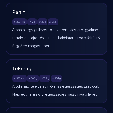
Panini
290
kcal
12
g
28
g
6.5
g
🔥
🥩
🥔
🫒
A panini egy grillezett olasz szendvics, ami gyakran
tartalmaz sajtot és sonkát. Kalóriatartalma a feltéttől
függően magas lehet.
Tökmag
559
kcal
30.2
g
10.7
g
49.1
g
🔥
🥩
🥔
🫒
A tökmag tele van cinkkel és egészséges zsírokkal.
Napi egy maréknyi egészséges nassolnivaló lehet.