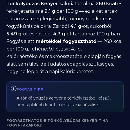
Tönkölybúzás Kenyér
kalóriatartalma
260 kcal
és
fehérjetartalma
9.1 g
per 100 g — ez a két érték
határozza meg leginkább, mennyire alkalmas
fogyókúrás célokra. Zsírból
4.1 g
-ot, cukorból
5.49 g
-ot és rostból
4.3 g
-ot tartalmaz 100 g-ban.
Fogyás alatt
mértékkel fogyasztható
— 260 kcal
per 100 g, fehérje: 9.1 g, zsír: 4.1 g.
Kalóriaértéke és makróösszetétele alapján fogyás
alatt sem tilos, de tudatos adagolás szükséges,
hogy ne lépje át a napi kalóriakeretet.
FOGYÁS TIPP
A tönkölybúzás kenyér a tönkölylisztből készül,
ami táplálóbb lehet, mint a sima búzaliszt.
FOGYASZTHATOK-E TÖNKÖLYBÚZÁS KENYÉR-T HA
FOGYNI AKAROK?