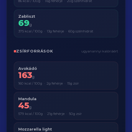
86 kcal / 100g · 1.6g fehérje · 20g szénhidrát
Zabliszt
69
g
375 kcal / 100g · 13g fehérje · 60g szénhidrát
ZSÍRFORRÁSOK
ugyanannyi kalóriáért
Avokádó
163
g
160 kcal / 100g · 2g fehérje · 15g zsír
Mandula
45
g
579 kcal / 100g · 21g fehérje · 50g zsír
Mozzarella light