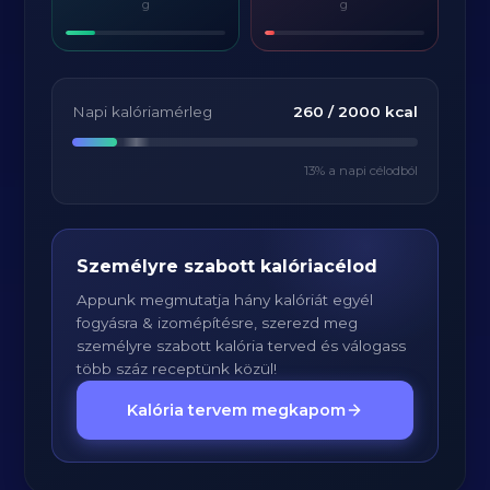
g
g
Napi kalóriamérleg
260
/
2000
kcal
13
% a napi célodból
Személyre szabott kalóriacélod
Appunk megmutatja hány kalóriát egyél
fogyásra & izomépítésre, szerezd meg
személyre szabott kalória terved és válogass
több száz receptünk közül!
Kalória tervem megkapom