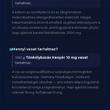
tartalmaz.
A kálium az izomfunkció és az idegrendszer
működéséhez elengedhetetlen elektrolit. Magas
káliumtartalmú étrend emellett segíthet ellensúlyozni a
só okozta vízretenciót, ami fogyásnál különösen jól jön.
Napi ajánlott bevitel felnőtteknek: 3500 mg.
Mennyi vasat tartalmaz?
100 g
Tönkölybúzás Kenyér
10 mg vasat
tartalmaz.
A vas az oxigénszállításhoz szükséges hemoglobin
kulcsösszetevője. Vashiány fáradtságot, csökkent
terhelhetőséget okozhat — ami edzés alapú fogyásnál
közvetlenül rontja a teljesítményt. Napi ajánlott bevitel:
nőknek 18 mg, férfiaknak 10 mg.