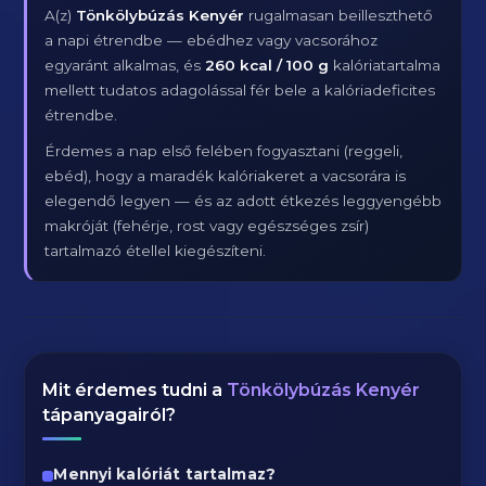
A(z)
Tönkölybúzás Kenyér
rugalmasan beilleszthető
a napi étrendbe — ebédhez vagy vacsorához
egyaránt alkalmas, és
260 kcal / 100 g
kalóriatartalma
mellett tudatos adagolással fér bele a kalóriadeficites
étrendbe.
Érdemes a nap első felében fogyasztani (reggeli,
ebéd), hogy a maradék kalóriakeret a vacsorára is
elegendő legyen — és az adott étkezés leggyengébb
makróját (fehérje, rost vagy egészséges zsír)
tartalmazó étellel kiegészíteni.
Mit érdemes tudni a
Tönkölybúzás Kenyér
tápanyagairól?
Mennyi kalóriát tartalmaz?