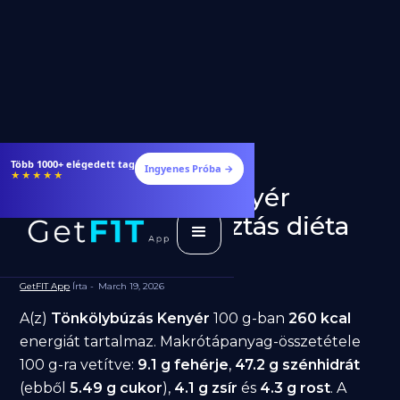
Több 1000+ elégedett tag
Ingyenes Próba →
★★★★★
Tönkölybúzás Kenyér
fogyásra: jó választás diéta
alatt?
GetFIT App
Írta -
March 19, 2026
A(z)
Tönkölybúzás Kenyér
100 g-ban
260 kcal
energiát tartalmaz. Makrótápanyag-összetétele
100 g-ra vetítve:
9.1 g fehérje
,
47.2 g szénhidrát
(ebből
5.49 g cukor
),
4.1 g zsír
és
4.3 g rost
. A