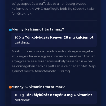
zsírgyarapodás, a puffadás és a nehézség érzése
kellemetlen. A WHO napi legfeljebb 5 g sóbevitelt ajánl
felnőtteknek.
Mennyi kalciumot tartalmaz?
100 g
Tönkölybúzás Kenyér
28 mg kalciumot
tartalmaz.
A kalcium nemcsak a csontok és fogak egészségéhez
szükséges, hanem egyes kutatások szerint segíthet az
anyagcsere és a zsírégetés szabályozásában is — bár
ez önmagában nem helyettesíti a kalóriadeficitet. Napi
ajánlott bevitel felnőtteknek: 1000 mg.
Mennyi C-vitamint tartalmaz?
100 g
Tönkölybúzás Kenyér
0 mg C-vitamint
tartalmaz.