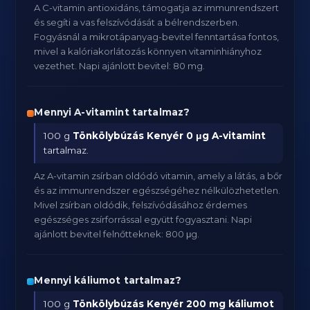
A C-vitamin antioxidáns, támogatja az immunrendszert
és segíti a vas felszívódását a bélrendszerben.
Fogyásnál a mikrotápanyag-bevitel fenntartása fontos,
mivel a kalóriakorlátozás könnyen vitaminhiányhoz
vezethet. Napi ajánlott bevitel: 80 mg.
Mennyi A-vitamint tartalmaz?
100 g
Tönkölybúzás Kenyér
0 μg A-vitamint
tartalmaz.
Az A-vitamin zsírban oldódó vitamin, amely a látás, a bőr
és az immunrendszer egészségéhez nélkülözhetetlen.
Mivel zsírban oldódik, felszívódásához érdemes
egészséges zsírforrással együtt fogyasztani. Napi
ajánlott bevitel felnőtteknek: 800 μg.
Mennyi káliumot tartalmaz?
100 g
Tönkölybúzás Kenyér
200 mg káliumot