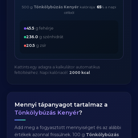
500 g
Tönkölybúzás Kenyér
kalóriája:
65
% a napi
célból
45.5
g fehérje
236.0
g szénhidrát
20.5
g zsír
Kattints egy adagra a kalkulátor automatikus
feltöltéséhez. Napi kalóriacél:
2000 kcal
.
Mennyi tápanyagot tartalmaz a
Tönkölybúzás Kenyér
?
Add meg a fogyasztott mennyiséget és az alábbi
értékek azonnal frissülnek. 100 g
Tönkölybúzás