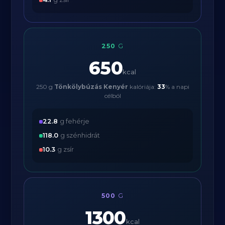
250
G
650
kcal
250 g
Tönkölybúzás Kenyér
kalóriája:
33
% a napi
célból
22.8
g fehérje
118.0
g szénhidrát
10.3
g zsír
500
G
1300
kcal