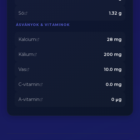
Só
1.32
g
ÁSVÁNYOK & VITAMINOK
Kalcium
28
mg
Kálium
200
mg
Vas
10.0
mg
C-vitamin
0.0
mg
A-vitamin
0
μg