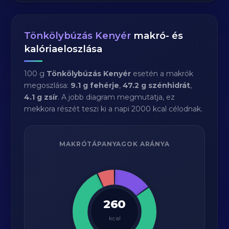
Tönkölybúzás Kenyér
makró- és
kalóriaeloszlása
100 g
Tönkölybúzás Kenyér
esetén a makrók
megoszlása:
9.1 g fehérje
,
47.2 g szénhidrát
,
4.1 g zsír
. A jobb diagram megmutatja, ez
mekkora részét teszi ki a napi 2000 kcal célodnak.
MAKRÓTÁPANYAGOK ARÁNYA
260
kcal