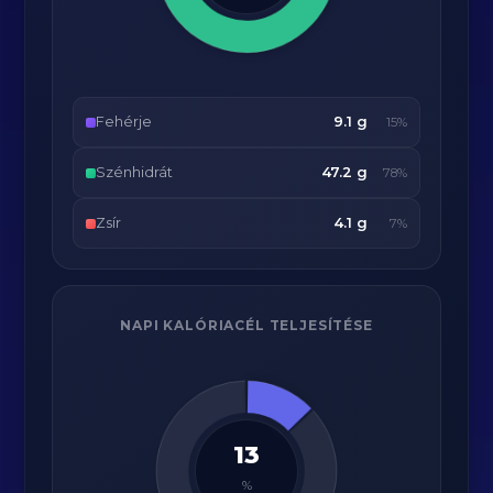
Fehérje
9.1 g
15%
Szénhidrát
47.2 g
78%
Zsír
4.1 g
7%
NAPI KALÓRIACÉL TELJESÍTÉSE
13
%