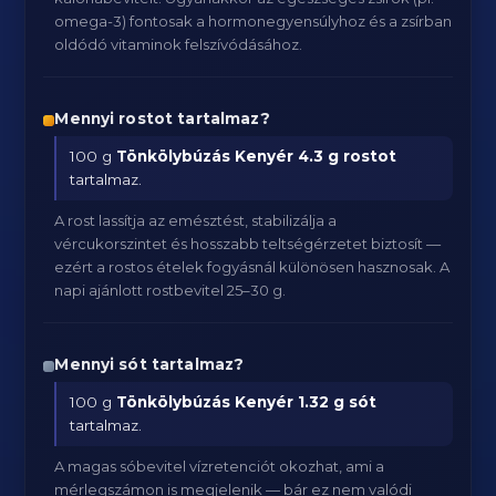
omega-3) fontosak a hormonegyensúlyhoz és a zsírban
oldódó vitaminok felszívódásához.
Mennyi rostot tartalmaz?
100 g
Tönkölybúzás Kenyér
4.3 g rostot
tartalmaz.
A rost lassítja az emésztést, stabilizálja a
vércukorszintet és hosszabb teltségérzetet biztosít —
ezért a rostos ételek fogyásnál különösen hasznosak. A
napi ajánlott rostbevitel 25–30 g.
Mennyi sót tartalmaz?
100 g
Tönkölybúzás Kenyér
1.32 g sót
tartalmaz.
A magas sóbevitel vízretenciót okozhat, ami a
mérlegszámon is megjelenik — bár ez nem valódi