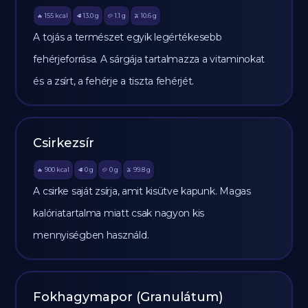
155
kcal
13.0
g
1.1
g
10.6
g
🔥
🥩
🥔
🫒
A tojás a természet egyik legértékesebb
fehérjeforrása. A sárgája tartalmazza a vitaminokat
és a zsírt, a fehérje a tiszta fehérjét.
Csirkezsír
900
kcal
0
g
0
g
99.8
g
🔥
🥩
🥔
🫒
A csirke saját zsírja, amit kisütve kapunk. Magas
kalóriatartalma miatt csak nagyon kis
mennyiségben használd.
Fokhagymapor (Granulátum)