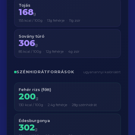
Tojás
168
g
155 kcal / 100g · 13g fehérje · 11g zsír
Sovány túró
306
g
85 kcal / 100g · 12g fehérje · 4g zsír
SZÉNHIDRÁTFORRÁSOK
ugyanannyi kalóriáért
Fehér rizs (főtt)
200
g
130 kcal / 100g · 2.4g fehérje · 28g szénhidrát
Édesburgonya
302
g