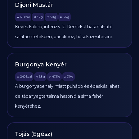
Dijoni Mustár
66
kcal
3.7
g
5.8
g
3.6
g
🔥
🥩
🥔
🫒
Kevés kalória, intenzív íz. Remekül használható
salátaöntetekben, pácokhoz, húsok ízesítésére.
Burgonya Kenyér
240
kcal
6.8
g
47.5
g
3.9
g
🔥
🥩
🥔
🫒
A burgonyapehely miatt puhább és édeskés lehet,
de tápanyagtartalma hasonló a sima fehér
kenyéréhez.
Tojás (Egész)