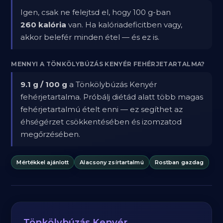
Igen, csak ne felejtsd el, hogy 100 g-ban
260 kalória
van. Ha kalóriadeficitben vagy,
akkor belefér minden étel — és ez is.
MENNYI A TÖNKÖLYBÚZÁS KENYÉR FEHÉRJETARTALMA?
9.1 g / 100 g
a Tönkölybúzás Kenyér
fehérjetartalma. Próbálj diétád alatt több magas
fehérjetartalmú ételt enni — ez segíthet az
éhségérzet csökkentésében és izomzatod
megőrzésében.
Mértékkel ajánlott
Alacsony zsírtartalmú
Rostban gazdag
Tönkölybúzás Kenyér