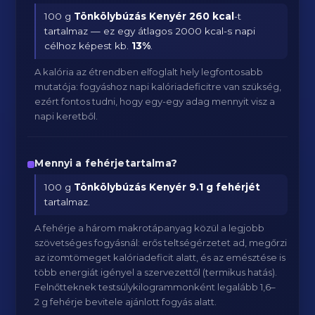
100 g
Tönkölybúzás Kenyér
260 kcal
-t
tartalmaz — ez egy átlagos 2000 kcal-s napi
célhoz képest kb.
13
%
.
A kalória az étrendben elfoglalt hely legfontosabb
mutatója: fogyáshoz napi kalóriadeficitre van szükség,
ezért fontos tudni, hogy egy-egy adag mennyit visz a
napi keretből.
Mennyi a fehérjetartalma?
100 g
Tönkölybúzás Kenyér
9.1 g fehérjét
tartalmaz.
A fehérje a három makrotápanyag közül a legjobb
szövetséges fogyásnál: erős teltségérzetet ad, megőrzi
az izomtömeget kalóriadeficit alatt, és az emésztése is
több energiát igényel a szervezettől (termikus hatás).
Felnőtteknek testsúlykilogrammonként legalább 1,6–
2 g fehérje bevitele ajánlott fogyás alatt.