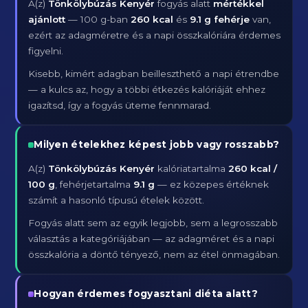
A(z)
Tönkölybúzás Kenyér
fogyás alatt
mértékkel
ajánlott
— 100 g-ban
260 kcal
és
9.1 g fehérje
van,
ezért az adagméretre és a napi összkalóriára érdemes
figyelni.
Kisebb, kimért adagban beilleszthető a napi étrendbe
— a kulcs az, hogy a többi étkezés kalóriáját ehhez
igazítsd, így a fogyás üteme fennmarad.
Milyen ételekhez képest jobb vagy rosszabb?
A(z)
Tönkölybúzás Kenyér
kalóriatartalma
260 kcal /
100 g
, fehérjetartalma
9.1 g
— ez közepes értéknek
számít a hasonló típusú ételek között.
Fogyás alatt sem az egyik legjobb, sem a legrosszabb
választás a kategóriájában — az adagméret és a napi
összkalória a döntő tényező, nem az étel önmagában.
Hogyan érdemes fogyasztani diéta alatt?