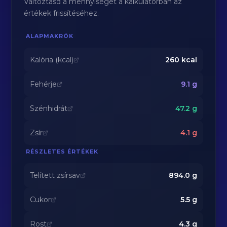
Változtasd a mennyiséget a kalkulátorban az
értékek frissítéséhez.
ALAPMAKRÓK
Kalória (kcal)
260
kcal
Fehérje
9.1
g
Szénhidrát
47.2
g
Zsír
4.1
g
RÉSZLETES ÉRTÉKEK
Telített zsírsav
894.0
g
Cukor
5.5
g
Rost
4.3
g