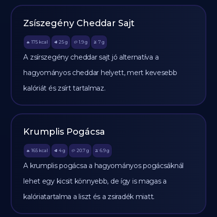
Zsíszegény Cheddar Sajt
175
kcal
25
g
1.9
g
7
g
🔥
🥩
🥔
🫒
A zsírszegény cheddar sajt jó alternatíva a
hagyományos cheddar helyett, mert kevesebb
kalóriát és zsírt tartalmaz.
Krumplis Pogácsa
165
kcal
4
g
20.7
g
6.9
g
🔥
🥩
🥔
🫒
A krumplis pogácsa a hagyományos pogácsáknál
lehet egy kicsit könnyebb, de így is magas a
kalóriatartalma a liszt és a zsiradék miatt.