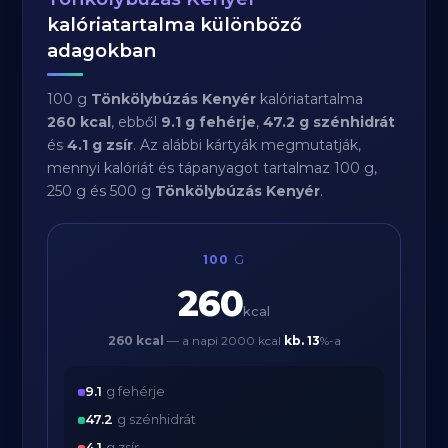
kalóriatartalma különböző
adagokban
100 g
Tönkölybúzás Kenyér
kalóriatartalma
260 kcal
, ebből
9.1 g fehérje
,
47.2 g szénhidrát
és
4.1 g zsír
. Az alábbi kártyák megmutatják,
mennyi kalóriát és tápanyagot tartalmaz 100 g,
250 g és 500 g
Tönkölybúzás Kenyér
.
100
G
260
kcal
260 kcal
— a napi 2000 kcal
kb.
13
%-a
9.1
g fehérje
47.2
g szénhidrát
4.1
g zsír