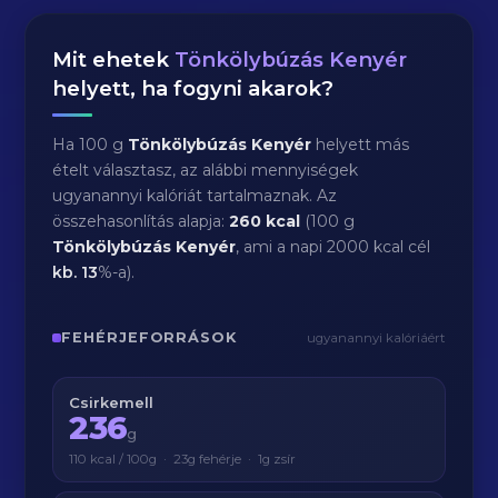
Mit ehetek
Tönkölybúzás Kenyér
helyett, ha fogyni akarok?
Ha 100 g
Tönkölybúzás Kenyér
helyett más
ételt választasz, az alábbi mennyiségek
ugyanannyi kalóriát tartalmaznak. Az
összehasonlítás alapja:
260 kcal
(100 g
Tönkölybúzás Kenyér
, ami a napi 2000 kcal cél
kb.
13
%-a).
FEHÉRJEFORRÁSOK
ugyanannyi kalóriáért
Csirkemell
236
g
110 kcal / 100g · 23g fehérje · 1g zsír