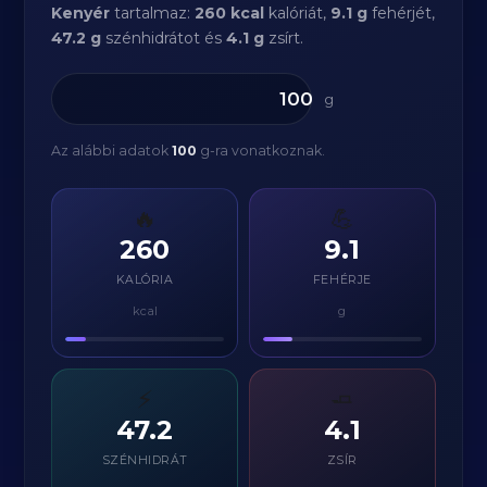
Kenyér
tartalmaz:
260 kcal
kalóriát,
9.1 g
fehérjét,
47.2 g
szénhidrátot és
4.1 g
zsírt.
g
Az alábbi adatok
100
g-ra vonatkoznak.
🔥
💪
260
9.1
KALÓRIA
FEHÉRJE
kcal
g
⚡
🧈
47.2
4.1
SZÉNHIDRÁT
ZSÍR