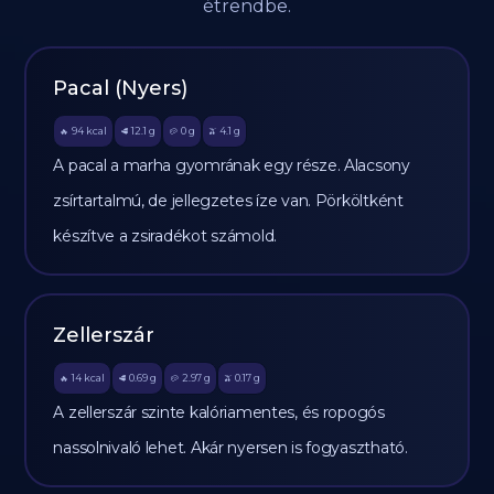
étrendbe.
Pacal (Nyers)
94
kcal
12.1
g
0
g
4.1
g
🔥
🥩
🥔
🫒
A pacal a marha gyomrának egy része. Alacsony
zsírtartalmú, de jellegzetes íze van. Pörköltként
készítve a zsiradékot számold.
Zellerszár
14
kcal
0.69
g
2.97
g
0.17
g
🔥
🥩
🥔
🫒
A zellerszár szinte kalóriamentes, és ropogós
nassolnivaló lehet. Akár nyersen is fogyasztható.