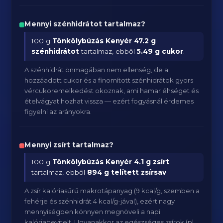
Mennyi szénhidrátot tartalmaz?
100 g
Tönkölybúzás Kenyér
47.2 g
szénhidrátot
tartalmaz, ebből
5.49 g cukor
.
A szénhidrát önmagában nem ellenség, de a
hozzáadott cukor és a finomított szénhidrátok gyors
vércukoremelkedést okoznak, ami hamar éhséget és
ételvágyat hozhat vissza — ezért fogyásnál érdemes
figyelni az arányokra.
Mennyi zsírt tartalmaz?
100 g
Tönkölybúzás Kenyér
4.1 g zsírt
tartalmaz, ebből
894 g telített zsírsav
.
A zsír kalóriasűrű makrotápanyag (9 kcal/g, szemben a
fehérje és szénhidrát 4 kcal/g-jával), ezért nagy
mennyiségben könnyen megnöveli a napi
kalóriabevitelt. Ugyanakkor az egészséges zsírok (pl.