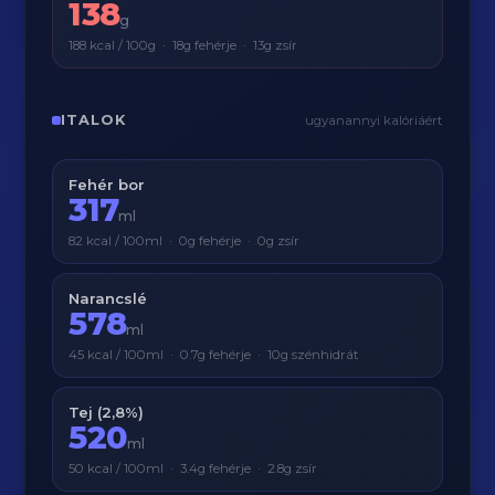
138
g
188 kcal / 100g · 18g fehérje · 13g zsír
ITALOK
ugyanannyi kalóriáért
Fehér bor
317
ml
82 kcal / 100ml · 0g fehérje · 0g zsír
Narancslé
578
ml
45 kcal / 100ml · 0.7g fehérje · 10g szénhidrát
Tej (2,8%)
520
ml
50 kcal / 100ml · 3.4g fehérje · 2.8g zsír