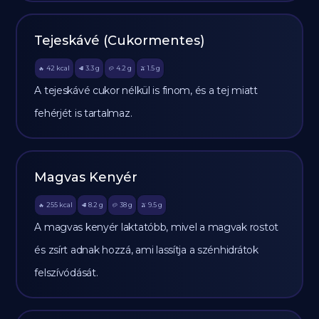
Tejeskávé (Cukormentes)
42
kcal
3.3
g
4.2
g
1.5
g
🔥
🥩
🥔
🫒
A tejeskávé cukor nélkül is finom, és a tej miatt
fehérjét is tartalmaz.
Magvas Kenyér
255
kcal
8.2
g
38
g
9.5
g
🔥
🥩
🥔
🫒
A magvas kenyér laktatóbb, mivel a magvak rostot
és zsírt adnak hozzá, ami lassítja a szénhidrátok
felszívódását.