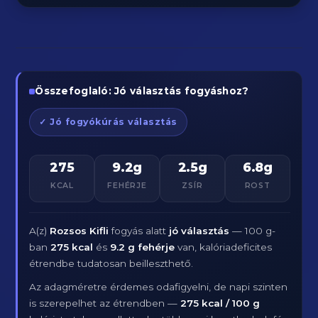
Összefoglaló: Jó választás fogyáshoz?
✓ Jó fogyókúrás választás
275
9.2g
2.5g
6.8g
KCAL
FEHÉRJE
ZSÍR
ROST
A(z)
Rozsos Kifli
fogyás alatt
jó választás
— 100 g-
ban
275 kcal
és
9.2 g fehérje
van, kalóriadeficites
étrendbe tudatosan beilleszthető.
Az adagméretre érdemes odafigyelni, de napi szinten
is szerepelhet az étrendben —
275 kcal / 100 g