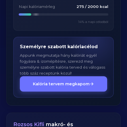
Napi kalóriamérleg
275
/
2000
kcal
14
% a napi célodból
Személyre szabott kalóriacélod
Appunk megmutatja hány kalóriát egyél
fogyásra & izomépítésre, szerezd meg
személyre szabott kalória terved és válogass
több száz receptünk közül!
Kalória tervem megkapom
Rozsos Kifli
makró- és