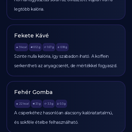
legtöbb kalória.
Fekete Kávé
9
kcal
0.12
g
1.67
g
0.18
g
🔥
🥩
🥔
🫒
Szinte nulla kalória, így szabadon iható. A koffein
serkentheti az anyagcserét, de mértékkel fogyaszd.
Fehér Gomba
22
kcal
3.1
g
3.3
g
0.3
g
🔥
🥩
🥔
🫒
A csiperkéhez hasonlóan alacsony kalóriatartalmú,
és sokféle ételbe felhasználható.