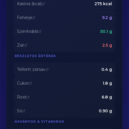
Kalória (kcal)
275
kcal
Fehérje
9.2
g
Szénhidrát
50.1
g
Zsír
2.5
g
RÉSZLETES ÉRTÉKEK
Telített zsírsav
0.4
g
Cukor
1.8
g
Rost
6.8
g
Só
0.90
g
ÁSVÁNYOK & VITAMINOK