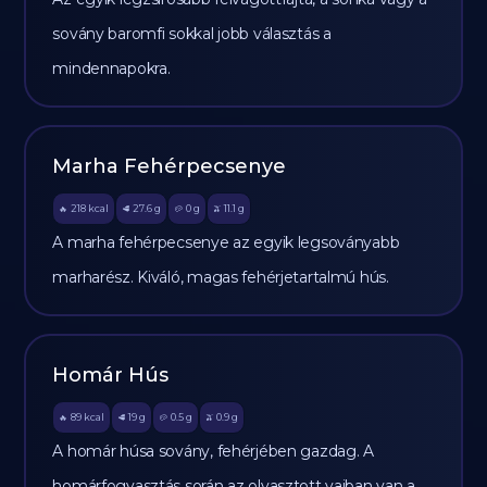
sovány baromfi sokkal jobb választás a
mindennapokra.
Marha Fehérpecsenye
218
kcal
27.6
g
0
g
11.1
g
🔥
🥩
🥔
🫒
A marha fehérpecsenye az egyik legsoványabb
marharész. Kiváló, magas fehérjetartalmú hús.
Homár Hús
89
kcal
19
g
0.5
g
0.9
g
🔥
🥩
🥔
🫒
A homár húsa sovány, fehérjében gazdag. A
homárfogyasztás során az olvasztott vajban van a