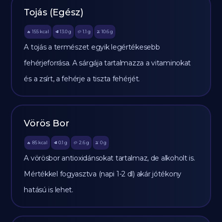
Tojás (Egész)
155
kcal
13.0
g
1.1
g
10.6
g
🔥
🥩
🥔
🫒
A tojás a természet egyik legértékesebb
fehérjeforrása. A sárgája tartalmazza a vitaminokat
és a zsírt, a fehérje a tiszta fehérjét.
Vörös Bor
85
kcal
0.1
g
2.6
g
0
g
🔥
🥩
🥔
🫒
A vörösbor antioxidánsokat tartalmaz, de alkoholt is.
Mértékkel fogyasztva (napi 1-2 dl) akár jótékony
hatású is lehet.