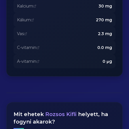
Kalcium
30
mg
Kálium
270
mg
Vas
2.3
mg
C-vitamin
0.0
mg
A-vitamin
0
μg
Mit ehetek
Rozsos Kifli
helyett, ha
fogyni akarok?