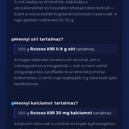
A rost lassítja az emésztést, stabilizálja a
vércukorszintet és hosszabb teltségérzetet biztosít —
ezért a rostos ételek fogyásnál különösen hasznosak. A
napi ajánlott rostbevitel 25–30 g.
Mennyi sót tartalmaz?
100 g
Rozsos Kifli
0.9 g sót
tartalmaz.
A magas sóbevitel vízretenciót okozhat, ami a
mérlegszámon is megjelenik — bár ez nem valódi
zsírgyarapodás, a puffadás és a nehézség érzése
kellemetlen. A WHO napi legfeljebb 5 g sóbevitelt ajánl
felnőtteknek.
Mennyi kalciumot tartalmaz?
100 g
Rozsos Kifli
30 mg kalciumot
tartalmaz.
A kalcium nemcsak a csontok és fogak egészségéhez