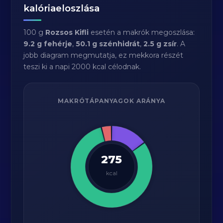
kalóriaeloszlása
100 g
Rozsos Kifli
esetén a makrók megoszlása:
9.2 g fehérje
,
50.1 g szénhidrát
,
2.5 g zsír
. A
jobb diagram megmutatja, ez mekkora részét
teszi ki a napi 2000 kcal célodnak.
MAKRÓTÁPANYAGOK ARÁNYA
275
kcal