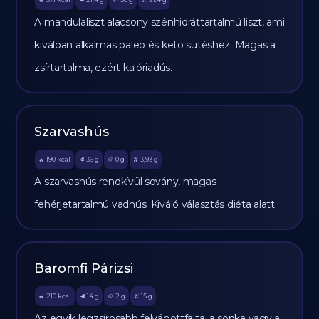
🔥
🥩
🥔
🫒
A mandulaliszt alacsony szénhidráttartalmú liszt, ami
kiválóan alkalmas paleo és keto sütéshez. Magas a
zsírtartalma, ezért kalóriadús.
Szarvashús
190
kcal
36
g
0
g
3,93
g
🔥
🥩
🥔
🫒
A szarvashús rendkívül sovány, magas
fehérjetartalmú vadhús. Kiváló választás diéta alatt.
Baromfi Párizsi
210
kcal
14
g
2
g
15
g
🔥
🥩
🥔
🫒
Az egyik legzsírosabb felvágottfajta, a sonka vagy a