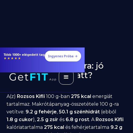
Több 1000+ elégedett tag
Ingyenes Próba →
★★★★★
Rozsos Kifli fogyásra: jó
választás diéta alatt?
GetFIT App
Írta -
March 19, 2026
A(z)
Rozsos Kifli
100 g-ban
275 kcal
energiát
tartalmaz. Makrótápanyag-összetétele 100 g-ra
vetítve:
9.2 g fehérje
,
50.1 g szénhidrát
(ebből
1.8 g cukor
),
2.5 g zsír
és
6.8 g rost
. A
Rozsos Kifli
kalóriatartalma
275 kcal
és fehérjetartalma
9.2 g