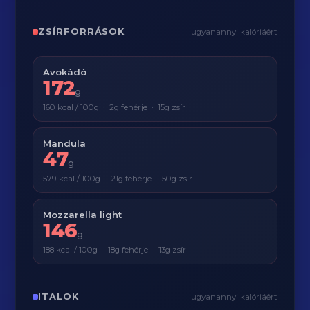
ZSÍRFORRÁSOK
ugyanannyi kalóriáért
Avokádó
172
g
160 kcal / 100g · 2g fehérje · 15g zsír
Mandula
47
g
579 kcal / 100g · 21g fehérje · 50g zsír
Mozzarella light
146
g
188 kcal / 100g · 18g fehérje · 13g zsír
ITALOK
ugyanannyi kalóriáért