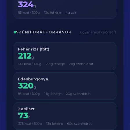
324
g
85 kcal / 100g · 12g fehérje · 4g zsír
SZÉNHIDRÁTFORRÁSOK
ugyanannyi kalóriáért
Fehér rizs (főtt)
212
g
130 kcal / 100g · 2.4g fehérje · 28g szénhidrát
Édesburgonya
320
g
86 kcal / 100g · 1.6g fehérje · 20g szénhidrát
Zabliszt
73
g
375 kcal / 100g · 13g fehérje · 60g szénhidrát