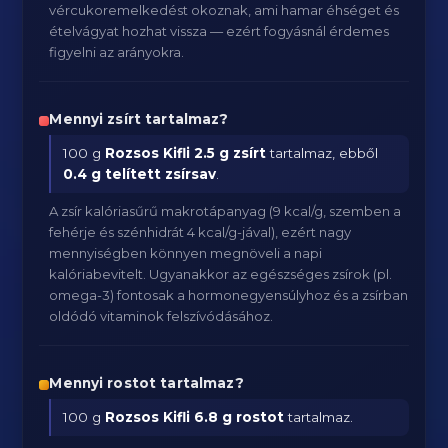
vércukoremelkedést okoznak, ami hamar éhséget és
ételvágyat hozhat vissza — ezért fogyásnál érdemes
figyelni az arányokra.
Mennyi zsírt tartalmaz?
100 g
Rozsos Kifli
2.5 g zsírt
tartalmaz, ebből
0.4 g telített zsírsav
.
A zsír kalóriasűrű makrotápanyag (9 kcal/g, szemben a
fehérje és szénhidrát 4 kcal/g-jával), ezért nagy
mennyiségben könnyen megnöveli a napi
kalóriabevitelt. Ugyanakkor az egészséges zsírok (pl.
omega-3) fontosak a hormonegyensúlyhoz és a zsírban
oldódó vitaminok felszívódásához.
Mennyi rostot tartalmaz?
100 g
Rozsos Kifli
6.8 g rostot
tartalmaz.