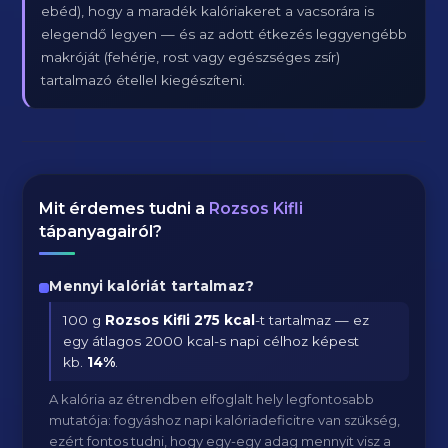
ebéd), hogy a maradék kalóriakeret a vacsorára is
elegendő legyen — és az adott étkezés leggyengébb
makróját (fehérje, rost vagy egészséges zsír)
tartalmazó étellel kiegészíteni.
Mit érdemes tudni a
Rozsos Kifli
tápanyagairól?
Mennyi kalóriát tartalmaz?
100 g
Rozsos Kifli
275 kcal
-t tartalmaz — ez
egy átlagos 2000 kcal-s napi célhoz képest
kb.
14
%
.
A kalória az étrendben elfoglalt hely legfontosabb
mutatója: fogyáshoz napi kalóriadeficitre van szükség,
ezért fontos tudni, hogy egy-egy adag mennyit visz a