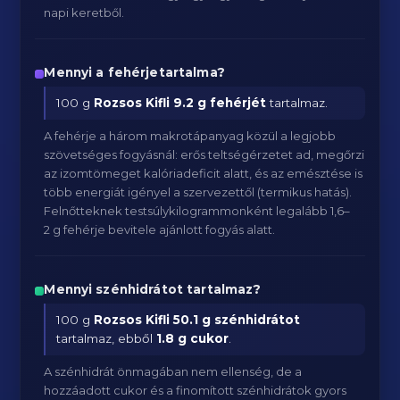
napi keretből.
Mennyi a fehérjetartalma?
100 g
Rozsos Kifli
9.2 g fehérjét
tartalmaz.
A fehérje a három makrotápanyag közül a legjobb
szövetséges fogyásnál: erős teltségérzetet ad, megőrzi
az izomtömeget kalóriadeficit alatt, és az emésztése is
több energiát igényel a szervezettől (termikus hatás).
Felnőtteknek testsúlykilogrammonként legalább 1,6–
2 g fehérje bevitele ajánlott fogyás alatt.
Mennyi szénhidrátot tartalmaz?
100 g
Rozsos Kifli
50.1 g szénhidrátot
tartalmaz, ebből
1.8 g cukor
.
A szénhidrát önmagában nem ellenség, de a
hozzáadott cukor és a finomított szénhidrátok gyors