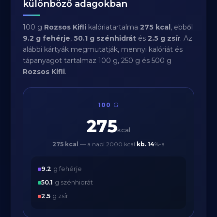
különböző adagokban
100 g
Rozsos Kifli
kalóriatartalma
275 kcal
, ebből
9.2 g fehérje
,
50.1 g szénhidrát
és
2.5 g zsír
. Az
alábbi kártyák megmutatják, mennyi kalóriát és
tápanyagot tartalmaz 100 g, 250 g és 500 g
Rozsos Kifli
.
100
G
275
kcal
275 kcal
— a napi 2000 kcal
kb.
14
%-a
9.2
g fehérje
50.1
g szénhidrát
2.5
g zsír