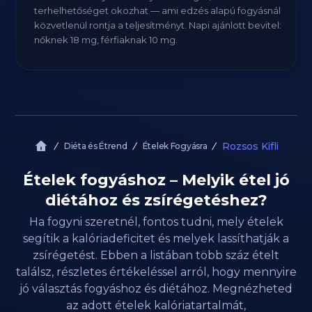
terhelhetőséget okozhat — ami edzés alapú fogyásnál
közvetlenül rontja a teljesítményt. Napi ajánlott bevitel:
nőknek 18 mg, férfiaknak 10 mg.
Rozsos Kifli
Diéta és Étrend
Ételek Fogyásra
Ételek fogyáshoz – Melyik étel jó
diétához és zsírégetéshez?
Ha fogyni szeretnél, fontos tudni, mely ételek
segítik a kalóriadeficitet és melyek lassíthatják a
zsírégetést. Ebben a listában több száz ételt
találsz, részletes értékeléssel arról, hogy mennyire
jó választás fogyáshoz és diétához. Megnézheted
az adott ételek kalóriatartalmát,