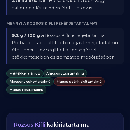
275 kalória
van. Ha kalóriadeficitben vagy,
akkor belefér minden étel — és ez is.
MENNYI A ROZSOS KIFLI FEHÉRJETARTALMA?
9.2 g / 100 g
a Rozsos Kifli fehérjetartalma.
Próbálj diétád alatt több magas fehérjetartalmú
ételt enni — ez segíthet az éhségérzet
csökkentésében és izomzatod megőrzésében.
Mértékkel ajánlott
Alacsony zsírtartalmú
Alacsony cukortartalmú
Magas szénhidráttartalmú
Magas rosttartalmú
Rozsos Kifli
kalóriatartalma