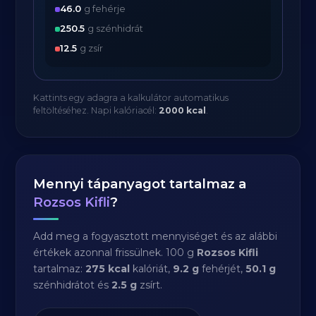
46.0
g fehérje
250.5
g szénhidrát
12.5
g zsír
Kattints egy adagra a kalkulátor automatikus
feltöltéséhez. Napi kalóriacél:
2000 kcal
.
Mennyi tápanyagot tartalmaz a
Rozsos Kifli
?
Add meg a fogyasztott mennyiséget és az alábbi
értékek azonnal frissülnek. 100 g
Rozsos Kifli
tartalmaz:
275 kcal
kalóriát,
9.2 g
fehérjét,
50.1 g
szénhidrátot és
2.5 g
zsírt.