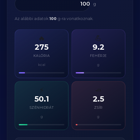
g
Az alábbi adatok
100
g-ra vonatkoznak.
🔥
💪
275
9.2
KALÓRIA
FEHÉRJE
kcal
g
⚡
🧈
50.1
2.5
SZÉNHIDRÁT
ZSÍR
g
g