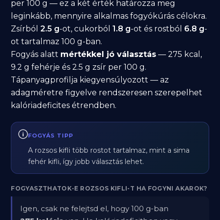
per 100 g — ez a két érték határozza meg
leginkább, mennyire alkalmas fogyókúrás célokra.
Zsírból
2.5 g
-ot, cukorból
1.8 g
-ot és rostból
6.8 g
-
ot tartalmaz 100 g-ban.
Fogyás alatt
mértékkel jó választás
— 275 kcal,
9.2 g fehérje és 2.5 g zsír per 100 g.
Tápanyagprofilja kiegyensúlyozott — az
adagméretre figyelve rendszeresen szerepelhet
kalóriadeficites étrendben.
FOGYÁS TIPP
A rozsos kifli több rostot tartalmaz, mint a sima
fehér kifli, így jobb választás lehet.
FOGYASZTHATOK-E ROZSOS KIFLI-T HA FOGYNI AKAROK?
Igen, csak ne felejtsd el, hogy 100 g-ban