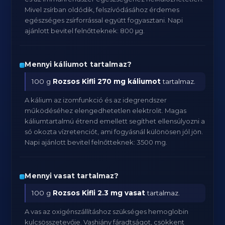
Mivel zsírban oldódik, felszívódásához érdemes
egészséges zsírforrással együtt fogyasztani. Napi
ajánlott bevitel felnőtteknek: 800 μg.
Mennyi káliumot tartalmaz?
100 g
Rozsos Kifli
270 mg káliumot
tartalmaz.
A kálium az izomfunkció és az idegrendszer
működéséhez elengedhetetlen elektrolit. Magas
káliumtartalmú étrend emellett segíthet ellensúlyozni a
só okozta vízretenciót, ami fogyásnál különösen jól jön.
Napi ajánlott bevitel felnőtteknek: 3500 mg.
Mennyi vasat tartalmaz?
100 g
Rozsos Kifli
2.3 mg vasat
tartalmaz.
A vas az oxigénszállításhoz szükséges hemoglobin
kulcsösszetevője. Vashiány fáradtságot, csökkent