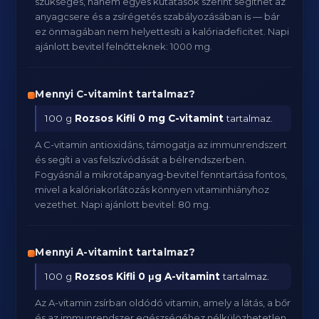
szükséges, hanem egyes kutatások szerint segíthet az
anyagcsere és a zsírégetés szabályozásában is — bár
ez önmagában nem helyettesíti a kalóriadeficitet. Napi
ajánlott bevitel felnőtteknek: 1000 mg.
Mennyi C-vitamint tartalmaz?
100 g
Rozsos Kifli
0 mg C-vitamint
tartalmaz.
A C-vitamin antioxidáns, támogatja az immunrendszert
és segíti a vas felszívódását a bélrendszerben.
Fogyásnál a mikrotápanyag-bevitel fenntartása fontos,
mivel a kalóriakorlátozás könnyen vitaminhiányhoz
vezethet. Napi ajánlott bevitel: 80 mg.
Mennyi A-vitamint tartalmaz?
100 g
Rozsos Kifli
0 μg A-vitamint
tartalmaz.
Az A-vitamin zsírban oldódó vitamin, amely a látás, a bőr
és az immunrendszer egészségéhez nélkülözhetetlen.