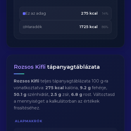
Ez az adag
275 kcal
14%
Maradék
1725 kcal
86%
Rozsos Kifli
tápanyagtáblázata
Rozsos Kifli
teljes tápanyagtáblázata 100 g-ra
vonatkoztatva:
275 kcal
kalória,
9.2 g
fehérje,
50.1 g
szénhidrát,
2.5 g
zsír,
6.8 g
rost. Változtasd
a mennyiséget a kalkulátorban az értékek
frissítéséhez.
ALAPMAKRÓK