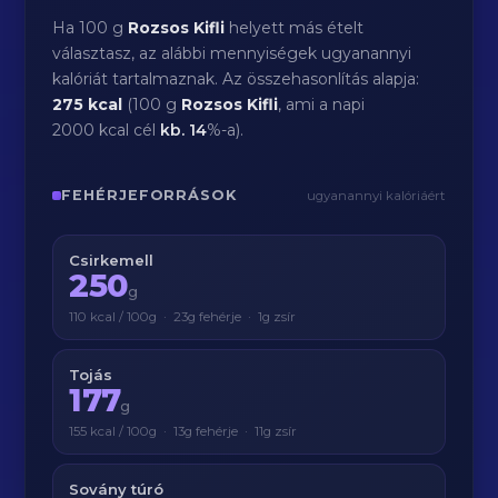
Ha 100 g
Rozsos Kifli
helyett más ételt
választasz, az alábbi mennyiségek ugyanannyi
kalóriát tartalmaznak. Az összehasonlítás alapja:
275 kcal
(100 g
Rozsos Kifli
, ami a napi
2000 kcal cél
kb.
14
%-a).
FEHÉRJEFORRÁSOK
ugyanannyi kalóriáért
Csirkemell
250
g
110 kcal / 100g · 23g fehérje · 1g zsír
Tojás
177
g
155 kcal / 100g · 13g fehérje · 11g zsír
Sovány túró