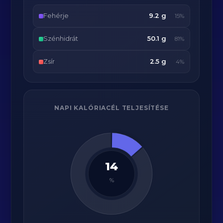
Fehérje
9.2 g
15%
Szénhidrát
50.1 g
81%
Zsír
2.5 g
4%
NAPI KALÓRIACÉL TELJESÍTÉSE
14
%