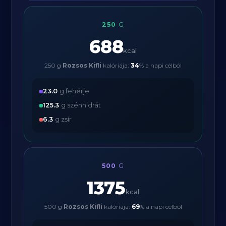
250
G
688
kcal
250 g
Rozsos Kifli
kalóriája:
34
% a napi célból
23.0
g fehérje
125.3
g szénhidrát
6.3
g zsír
500
G
1375
kcal
500 g
Rozsos Kifli
kalóriája:
69
% a napi célból