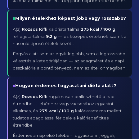
kalóriatartalma mellett a legtöbb napi keretbe belefér.
Milyen ételekhez képest jobb vagy rosszabb?
A(z)
Rozsos Kifli
kalóriatartalma
275 kcal / 100 g
,
fehérjetartalma
9.2 g
— ez közepes értéknek számít a
hasonló típusú ételek között.
Fogyás alatt sem az egyik legjobb, sem a legrosszabb
választás a kategóriájában — az adagméret és a napi
összkalória a döntő tényező, nem az étel önmagában.
Hogyan érdemes fogyasztani diéta alatt?
A(z)
Rozsos Kifli
rugalmasan beilleszthető a napi
étrendbe — ebédhez vagy vacsorához egyaránt
alkalmas, és
275 kcal / 100 g
kalóriatartalma mellett
tudatos adagolással fér bele a kalóriadeficites
étrendbe.
Érdemes a nap első felében fogyasztani (reggeli,