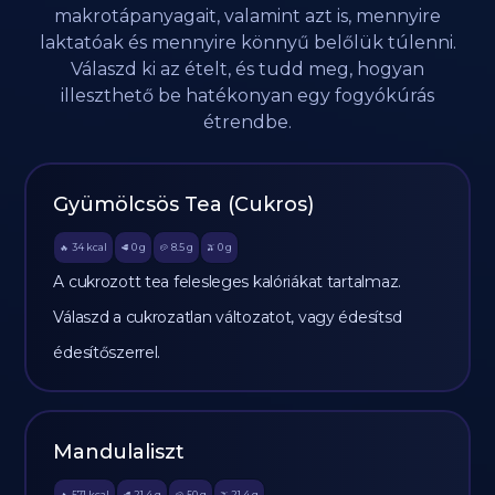
makrotápanyagait, valamint azt is, mennyire
laktatóak és mennyire könnyű belőlük túlenni.
Válaszd ki az ételt, és tudd meg, hogyan
illeszthető be hatékonyan egy fogyókúrás
étrendbe.
Gyümölcsös Tea (Cukros)
34
kcal
0
g
8.5
g
0
g
🔥
🥩
🥔
🫒
A cukrozott tea felesleges kalóriákat tartalmaz.
Válaszd a cukrozatlan változatot, vagy édesítsd
édesítőszerrel.
Mandulaliszt
571
kcal
21.4
g
50
g
21.4
g