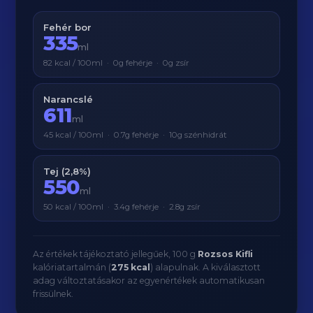
Fehér bor
335
ml
82 kcal / 100ml · 0g fehérje · 0g zsír
Narancslé
611
ml
45 kcal / 100ml · 0.7g fehérje · 10g szénhidrát
Tej (2,8%)
550
ml
50 kcal / 100ml · 3.4g fehérje · 2.8g zsír
Az értékek tájékoztató jellegűek, 100 g
Rozsos Kifli
kalóriatartalmán (
275 kcal
) alapulnak. A kiválasztott
adag változtatásakor az egyenértékek automatikusan
frissülnek.