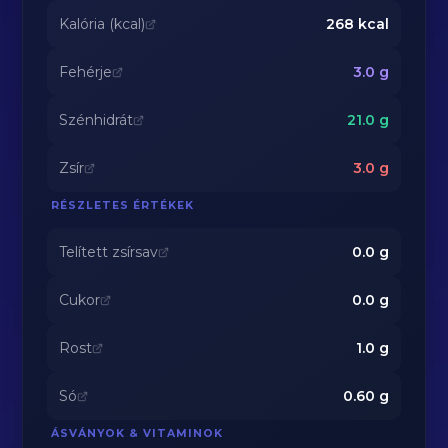
Kalória (kcal)
268
kcal
Fehérje
3.0
g
Szénhidrát
21.0
g
Zsír
3.0
g
RÉSZLETES ÉRTÉKEK
Telített zsírsav
0.0
g
Cukor
0.0
g
Rost
1.0
g
Só
0.60
g
ÁSVÁNYOK & VITAMINOK