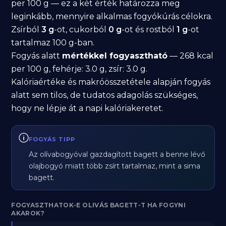
per 100 g — ez a két érték határozza meg
leginkább, mennyire alkalmas fogyókúrás célokra.
Zsírból
3 g
-ot, cukorból
0 g
-ot és rostból
1 g
-ot
tartalmaz 100 g-ban.
Fogyás alatt
mértékkel fogyasztható
— 268 kcal
per 100 g, fehérje: 3.0 g, zsír: 3.0 g.
Kalóriaértéke és makróösszetétele alapján fogyás
alatt sem tilos, de tudatos adagolás szükséges,
hogy ne lépje át a napi kalóriakeretet.
FOGYÁS TIPP
Az olívabogyóval gazdagított bagett a benne lévő
olajbogyó miatt több zsírt tartalmaz, mint a sima
bagett.
FOGYASZTHATOK-E OLIVÁS BAGETT-T HA FOGYNI
AKAROK?