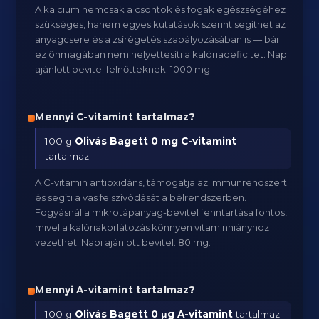
A kalcium nemcsak a csontok és fogak egészségéhez
szükséges, hanem egyes kutatások szerint segíthet az
anyagcsere és a zsírégetés szabályozásában is — bár
ez önmagában nem helyettesíti a kalóriadeficitet. Napi
ajánlott bevitel felnőtteknek: 1000 mg.
Mennyi C-vitamint tartalmaz?
100 g
Olivás Bagett
0 mg C-vitamint
tartalmaz.
A C-vitamin antioxidáns, támogatja az immunrendszert
és segíti a vas felszívódását a bélrendszerben.
Fogyásnál a mikrotápanyag-bevitel fenntartása fontos,
mivel a kalóriakorlátozás könnyen vitaminhiányhoz
vezethet. Napi ajánlott bevitel: 80 mg.
Mennyi A-vitamint tartalmaz?
100 g
Olivás Bagett
0 μg A-vitamint
tartalmaz.