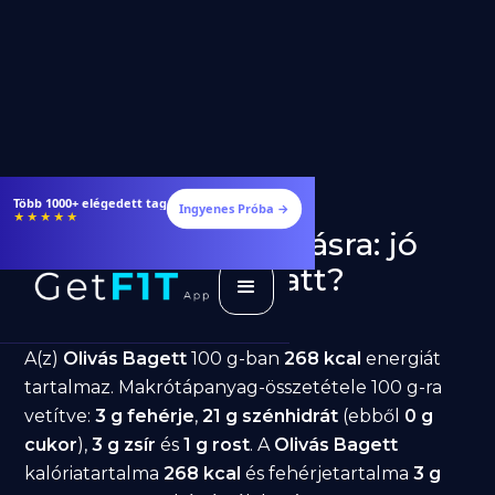
Több 1000+ elégedett tag
Ingyenes Próba →
★★★★★
Olivás Bagett fogyásra: jó
választás diéta alatt?
GetFIT App
Írta -
March 19, 2026
A(z)
Olivás Bagett
100 g-ban
268 kcal
energiát
tartalmaz. Makrótápanyag-összetétele 100 g-ra
vetítve:
3 g fehérje
,
21 g szénhidrát
(ebből
0 g
cukor
),
3 g zsír
és
1 g rost
. A
Olivás Bagett
kalóriatartalma
268 kcal
és fehérjetartalma
3 g