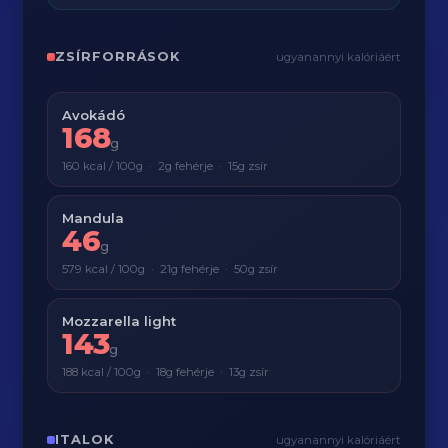
ZSÍRFORRÁSOK
ugyanannyi kalóriáért
Avokádó
168
g
160 kcal / 100g · 2g fehérje · 15g zsír
Mandula
46
g
579 kcal / 100g · 21g fehérje · 50g zsír
Mozzarella light
143
g
188 kcal / 100g · 18g fehérje · 13g zsír
ITALOK
ugyanannyi kalóriáért