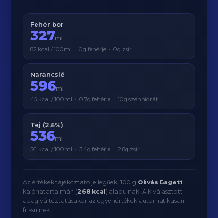
Fehér bor
327
ml
82 kcal / 100ml · 0g fehérje · 0g zsír
Narancslé
596
ml
45 kcal / 100ml · 0.7g fehérje · 10g szénhidrát
Tej (2,8%)
536
ml
50 kcal / 100ml · 3.4g fehérje · 2.8g zsír
Az értékek tájékoztató jellegűek, 100 g
Olivás Bagett
kalóriatartalmán (
268 kcal
) alapulnak. A kiválasztott
adag változtatásakor az egyenértékek automatikusan
frissülnek.