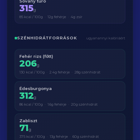
Sovány túró
315
g
85 kcal / 100g · 12g fehérje · 4g zsír
SZÉNHIDRÁTFORRÁSOK
ugyanannyi kalóriáért
Fehér rizs (főtt)
206
g
130 kcal / 100g · 2.4g fehérje · 28g szénhidrát
Édesburgonya
312
g
86 kcal / 100g · 1.6g fehérje · 20g szénhidrát
Zabliszt
71
g
375 kcal / 100g · 13g fehérje · 60g szénhidrát