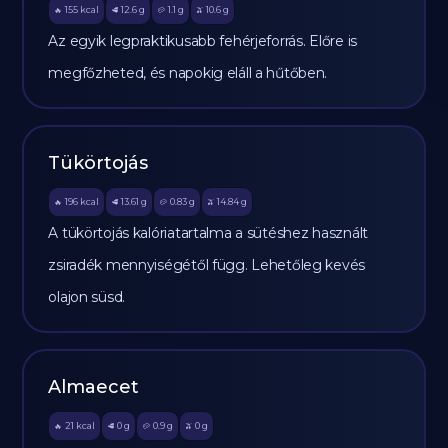
155
kcal
12.6
g
1.1
g
10.6
g
🔥
🥩
🥔
🫒
Az egyik legpraktikusabb fehérjeforrás. Előre is
megfőzheted, és napokig eláll a hűtőben.
Tükörtojás
196
kcal
13.61
g
0.83
g
14.84
g
🔥
🥩
🥔
🫒
A tükörtojás kalóriatartalma a sütéshez használt
zsiradék mennyiségétől függ. Lehetőleg kevés
olajon süsd.
Almaecet
21
kcal
0
g
0.9
g
0
g
🔥
🥩
🥔
🫒