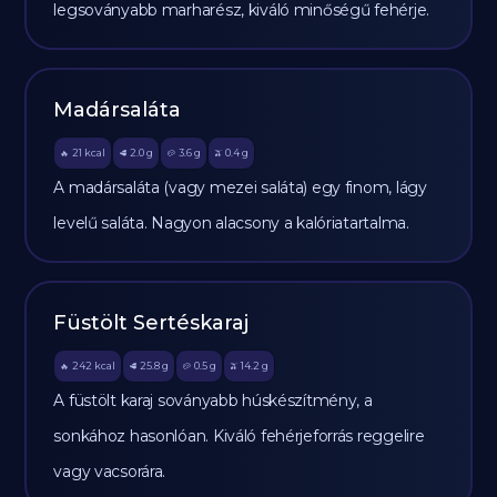
legsoványabb marharész, kiváló minőségű fehérje.
Madársaláta
21
kcal
2.0
g
3.6
g
0.4
g
🔥
🥩
🥔
🫒
A madársaláta (vagy mezei saláta) egy finom, lágy
levelű saláta. Nagyon alacsony a kalóriatartalma.
Füstölt Sertéskaraj
242
kcal
25.8
g
0.5
g
14.2
g
🔥
🥩
🥔
🫒
A füstölt karaj soványabb húskészítmény, a
sonkához hasonlóan. Kiváló fehérjeforrás reggelire
vagy vacsorára.