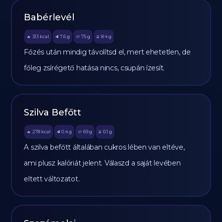
Babérlevél
313
kcal
7.6
g
75
g
8.4
g
🔥
🥩
🥔
🫒
Főzés után mindig távolítsd el, mert ehetetlen, de
főleg zsírégető hatása nincs, csupán ízesít.
Szilva Befőtt
278
kcal
0.4
g
69
g
0.1
g
🔥
🥩
🥔
🫒
A szilva befőtt általában cukros lében van eltéve,
ami plusz kalóriát jelent. Válaszd a saját levében
eltett változatot.