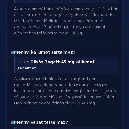
Az A-vitamin zsírban oldódó vitamin, amely a látás, a bőr
és az immunrendszer egészségéhez nélkülözhetetlen.
Mivel zsírban oldódik, felszívódásához érdemes
egészséges zsírforrással együtt fogyasztani. Napi
ajánlott bevitel felnőtteknek: 800 μg.
Mennyi káliumot tartalmaz?
100 g
Olivás Bagett
45 mg káliumot
tartalmaz.
A kálium az izomfunkció és az idegrendszer
működéséhez elengedhetetlen elektrolit. Magas
káliumtartalmú étrend emellett segíthet ellensúlyozni a
só okozta vízretenciót, ami fogyásnál különösen jól jön.
Napi ajánlott bevitel felnőtteknek: 3500 mg.
Mennyi vasat tartalmaz?