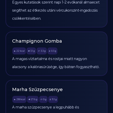
Egyes kutatások szerint napi 1-2 evőkanál almaecet
segíthet az étkezés utáni vércukorszint-ingadozás
csökkentésében.
Champignon Gomba
22
kcal
3.1
g
3.3
g
0.3
g
🔥
🥩
🥔
🫒
A magas víztartalma és rostjai miatt nagyon
alacsony a kalóriasűrűsége, így bátran fogyasztható.
Marha Szűzpecsenye
218
kcal
27.6
g
0
g
11.1
g
🔥
🥩
🥔
🫒
A marha szűzpecsenye a legpuhább és