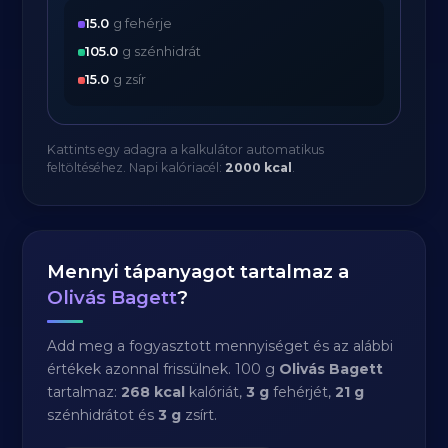
15.0
g fehérje
105.0
g szénhidrát
15.0
g zsír
Kattints egy adagra a kalkulátor automatikus
feltöltéséhez. Napi kalóriacél:
2000 kcal
.
Mennyi tápanyagot tartalmaz a
Olivás Bagett
?
Add meg a fogyasztott mennyiséget és az alábbi
értékek azonnal frissülnek. 100 g
Olivás Bagett
tartalmaz:
268 kcal
kalóriát,
3 g
fehérjét,
21 g
szénhidrátot és
3 g
zsírt.