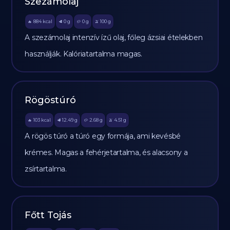
Szezámolaj
884
kcal
0
g
0
g
100
g
🔥
🥩
🥔
🫒
A szezámolaj intenzív ízű olaj, főleg ázsiai ételekben
használják. Kalóriatartalma magas.
Rögöstúró
103
kcal
12.49
g
2.68
g
4.51
g
🔥
🥩
🥔
🫒
A rögös túró a túró egy formája, ami kevésbé
krémes. Magas a fehérjetartalma, és alacsony a
zsírtartalma.
Főtt Tojás