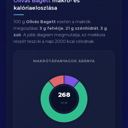
Olivás Bagett
makró- és
kalóriaeloszlása
100 g
Olivás Bagett
esetén a makrók
megoszlása:
3 g fehérje
,
21 g szénhidrát
,
3 g
zsír
. A jobb diagram megmutatja, ez mekkora
részét teszi ki a napi 2000 kcal célodnak.
MAKRÓTÁPANYAGOK ARÁNYA
268
kcal