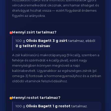
hozzáadott cukor és a finomított szénhidrátok gyors
vércukoremelkedést okoznak, ami hamar éhséget és
ételvágyat hozhat vissza — ezért fogyásnál érdemes
figyelni az arányokra.
Mennyi zsírt tartalmaz?
100 g
Olivás Bagett
3 g zsírt
tartalmaz, ebből
0 g telített zsírsav
.
A zsír kalóriasűrű makrotápanyag (9 kcal/g, szemben a
fehérje és szénhidrát 4 kcal/g-jával), ezért nagy
mennyiségben könnyen megnöveli a napi
kalóriabevitelt. Ugyanakkor az egészséges zsírok (pl.
omega-3) fontosak a hormonegyensúlyhoz és a zsírban
oldódó vitaminok felszívódásához.
Mennyi rostot tartalmaz?
100 g
Olivás Bagett
1 g rostot
tartalmaz.