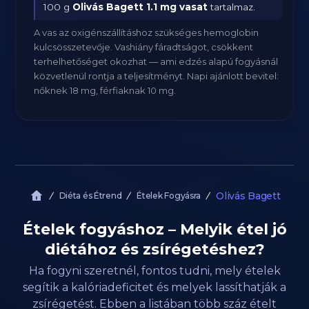
100 g
Olivás Bagett
1.1 mg vasat
tartalmaz.
A vas az oxigénszállításhoz szükséges hemoglobin
kulcsösszetevője. Vashiány fáradtságot, csökkent
terhelhetőséget okozhat — ami edzés alapú fogyásnál
közvetlenül rontja a teljesítményt. Napi ajánlott bevitel:
nőknek 18 mg, férfiaknak 10 mg.
Olivás Bagett
Diéta és Étrend
Ételek Fogyásra
Ételek fogyáshoz – Melyik étel jó
diétához és zsírégetéshez?
Ha fogyni szeretnél, fontos tudni, mely ételek
segítik a kalóriadeficitet és melyek lassíthatják a
zsírégetést. Ebben a listában több száz ételt