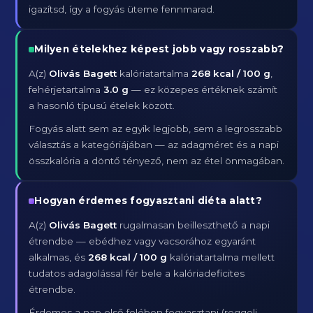
igazítsd, így a fogyás üteme fennmarad.
Milyen ételekhez képest jobb vagy rosszabb?
A(z)
Olivás Bagett
kalóriatartalma
268 kcal / 100 g
,
fehérjetartalma
3.0 g
— ez közepes értéknek számít
a hasonló típusú ételek között.
Fogyás alatt sem az egyik legjobb, sem a legrosszabb
választás a kategóriájában — az adagméret és a napi
összkalória a döntő tényező, nem az étel önmagában.
Hogyan érdemes fogyasztani diéta alatt?
A(z)
Olivás Bagett
rugalmasan beilleszthető a napi
étrendbe — ebédhez vagy vacsorához egyaránt
alkalmas, és
268 kcal / 100 g
kalóriatartalma mellett
tudatos adagolással fér bele a kalóriadeficites
étrendbe.
Érdemes a nap első felében fogyasztani (reggeli,