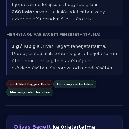
Igen, csak ne felejtsd el, hogy 100 g-ban
268 kalória
van. Ha kalóriadeficitben vagy,
akkor belefér minden étel — és ez is.
MENNYI A OLIVÁS BAGETT FEHÉRJETARTALMA?
3 g / 100 g
a Olivás Bagett fehérjetartalma.
Próbálj diétád alatt több magas fehérjetartalmú
ételt enni — ez segíthet az éhségérzet
csökkentésében és izomzatod megőrzésében.
Mértékkel fogyasztható
Alacsony zsírtartalmú
Alacsony cukortartalmú
Olivás Bagett
kalóriatartalma