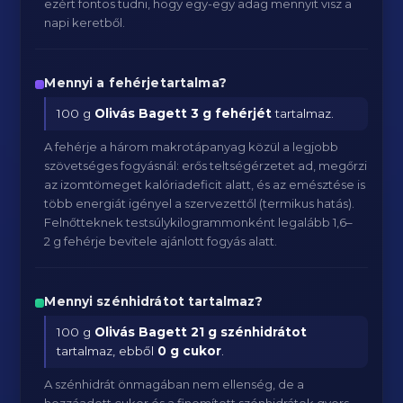
ezért fontos tudni, hogy egy-egy adag mennyit visz a
napi keretből.
Mennyi a fehérjetartalma?
100 g
Olivás Bagett
3 g fehérjét
tartalmaz.
A fehérje a három makrotápanyag közül a legjobb
szövetséges fogyásnál: erős teltségérzetet ad, megőrzi
az izomtömeget kalóriadeficit alatt, és az emésztése is
több energiát igényel a szervezettől (termikus hatás).
Felnőtteknek testsúlykilogrammonként legalább 1,6–
2 g fehérje bevitele ajánlott fogyás alatt.
Mennyi szénhidrátot tartalmaz?
100 g
Olivás Bagett
21 g szénhidrátot
tartalmaz, ebből
0 g cukor
.
A szénhidrát önmagában nem ellenség, de a