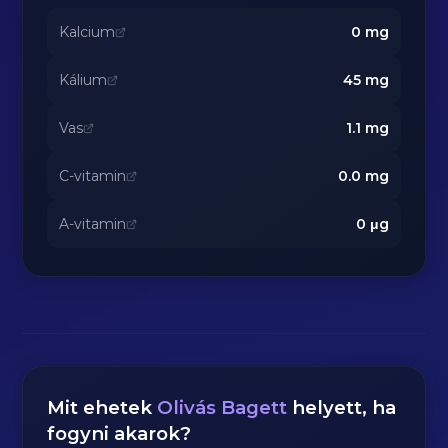
Kalcium
0
mg
Kálium
45
mg
Vas
1.1
mg
C-vitamin
0.0
mg
A-vitamin
0
μg
Mit ehetek
Olivás Bagett
helyett, ha
fogyni akarok?