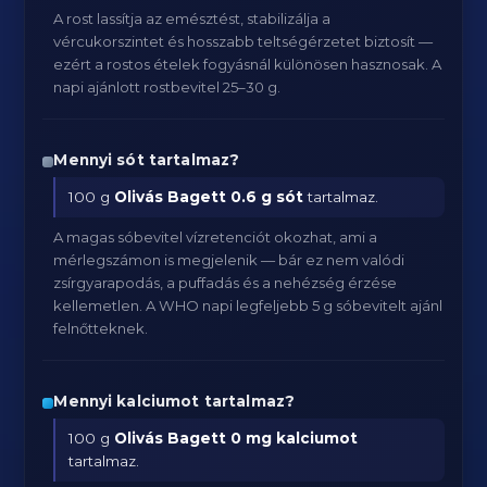
A rost lassítja az emésztést, stabilizálja a
vércukorszintet és hosszabb teltségérzetet biztosít —
ezért a rostos ételek fogyásnál különösen hasznosak. A
napi ajánlott rostbevitel 25–30 g.
Mennyi sót tartalmaz?
100 g
Olivás Bagett
0.6 g sót
tartalmaz.
A magas sóbevitel vízretenciót okozhat, ami a
mérlegszámon is megjelenik — bár ez nem valódi
zsírgyarapodás, a puffadás és a nehézség érzése
kellemetlen. A WHO napi legfeljebb 5 g sóbevitelt ajánl
felnőtteknek.
Mennyi kalciumot tartalmaz?
100 g
Olivás Bagett
0 mg kalciumot
tartalmaz.