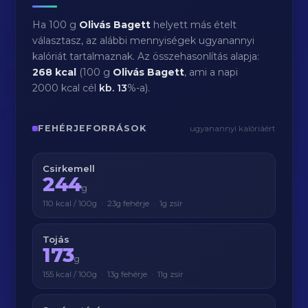
Ha 100 g
Olivás Bagett
helyett más ételt
választasz, az alábbi mennyiségek ugyanannyi
kalóriát tartalmaznak. Az összehasonlítás alapja:
268 kcal
(100 g
Olivás Bagett
, ami a napi
2000 kcal cél
kb.
13
%-a).
FEHÉRJEFORRÁSOK
ugyanannyi kalóriáért
Csirkemell
244
g
110 kcal / 100g · 23g fehérje · 1g zsír
Tojás
173
g
155 kcal / 100g · 13g fehérje · 11g zsír