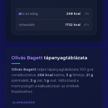
Ez az adag
268 kcal
13%
Maradék
1732 kcal
87%
Olivás Bagett
tápanyagtáblázata
Olivás Bagett
teljes tápanyagtáblázata 100 g-ra
vonatkoztatva:
268 kcal
kalória,
3 g
fehérje,
21 g
szénhidrát,
3 g
zsír,
1 g
rost. Változtasd a
mennyiséget a kalkulátorban az értékek
frissítéséhez.
ALAPMAKRÓK