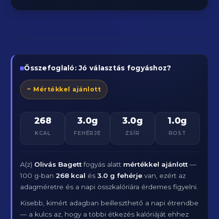
Összefoglaló: Jó választás fogyáshoz?
~ Mértékkel ajánlott
268
3.0g
3.0g
1.0g
KCAL
FEHÉRJE
ZSÍR
ROST
A(z)
Olivás Bagett
fogyás alatt
mértékkel ajánlott
—
100 g-ban
268 kcal
és
3.0 g fehérje
van, ezért az
adagméretre és a napi összkalóriára érdemes figyelni.
Kisebb, kimért adagban beilleszthető a napi étrendbe
— a kulcs az, hogy a többi étkezés kalóriáját ehhez