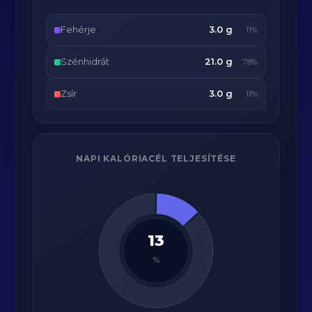
Fehérje
3.0 g
11%
Szénhidrát
21.0 g
78%
Zsír
3.0 g
11%
NAPI KALÓRIACÉL TELJESÍTÉSE
13
%