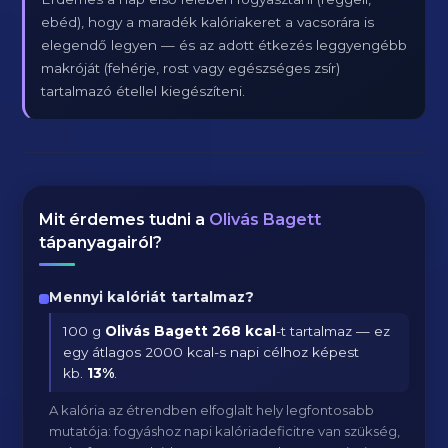
ebéd), hogy a maradék kalóriakeret a vacsorára is
elegendő legyen — és az adott étkezés leggyengébb
makróját (fehérje, rost vagy egészséges zsír)
tartalmazó étellel kiegészíteni.
Mit érdemes tudni a
Olivás Bagett
tápanyagairól?
Mennyi kalóriát tartalmaz?
100 g
Olivás Bagett
268 kcal
-t tartalmaz — ez
egy átlagos 2000 kcal-s napi célhoz képest
kb.
13
%
.
A kalória az étrendben elfoglalt hely legfontosabb
mutatója: fogyáshoz napi kalóriadeficitre van szükség,