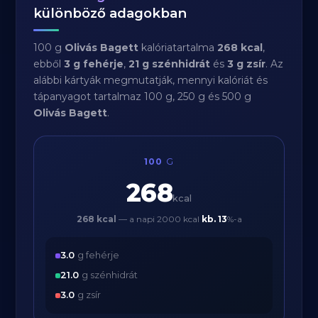
különböző adagokban
100 g
Olivás Bagett
kalóriatartalma
268 kcal
,
ebből
3 g fehérje
,
21 g szénhidrát
és
3 g zsír
. Az
alábbi kártyák megmutatják, mennyi kalóriát és
tápanyagot tartalmaz 100 g, 250 g és 500 g
Olivás Bagett
.
100
G
268
kcal
268 kcal
— a napi 2000 kcal
kb.
13
%-a
3.0
g fehérje
21.0
g szénhidrát
3.0
g zsír