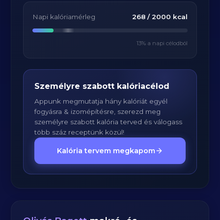
Napi kalóriamérleg
268
/
2000
kcal
13
% a napi célodból
Személyre szabott kalóriacélod
Appunk megmutatja hány kalóriát egyél
fogyásra & izomépítésre, szerezd meg
személyre szabott kalória terved és válogass
több száz receptünk közül!
Kalória tervem megkapom