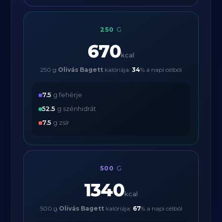
250
G
670
kcal
250 g
Olivás Bagett
kalóriája:
34
% a napi célból
7.5
g fehérje
52.5
g szénhidrát
7.5
g zsír
500
G
1340
kcal
500 g
Olivás Bagett
kalóriája:
67
% a napi célból