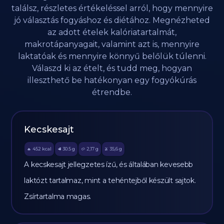
találsz, részletes értékeléssel arról, hogy mennyire
jó választás fogyáshoz és diétához. Megnézheted
az adott ételek kalóriatartalmát,
makrotápanyagait, valamint azt is, mennyire
laktatóak és mennyire könnyű belőlük túlenni.
Válaszd ki az ételt, és tudd meg, hogyan
illeszthető be hatékonyan egy fogyókúrás
étrendbe.
Kecskesajt
452
kcal
30.5
g
2,17
g
35,6
g
🔥
🥩
🥔
🫒
A kecskesajt jellegzetes ízű, és általában kevesebb
laktózt tartalmaz, mint a tehéntejből készült sajtok.
Zsírtartalma magas.