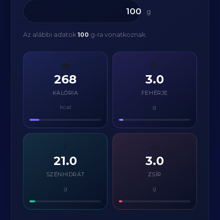
g
Az alábbi adatok
100
g-ra vonatkoznak.
🔥
💪
268
3.0
KALÓRIA
FEHÉRJE
kcal
g
⚡
🧈
21.0
3.0
SZÉNHIDRÁT
ZSÍR
g
g