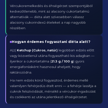
Vércukoremelkedés és éhségérzet szempontjából
kedvezőtlenebb, mint az alacsony cukortartalmú
alternatívák — diéta alatt szívesebben válassz
alacsony cukorindexű ételeket a nap nagyobb
részében.
Hogyan érdemes fogyasztani diéta alatt?
A(z)
Ketchup (Cukros, natúr)
legjobban edzés előtt
vagy közvetlenül utána fogyasztható kis adagban —
ilyenkor a cukortartalma (
21.3 g / 100 g
) gyors
energiaforrásként hasznosul ahelyett, hogy
raktározódna.
Ha nem edzés körül fogyasztod, érdemes mellé
valamilyen fehérjedús ételt enni — a fehérje lassítja a
cukrok felszívódását, mérsékli a vércukor-ingadozást
és csökkenti az utána jelentkező éhségérzetet.