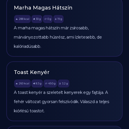
Marha Magas Hátszín
288
kcal
30
g
0
g
19
g
🔥
🥩
🥔
🫒
A marha magas hátszín már zsírosabb,
márványozottabb húsrész, ami ízletesebb, de
kalóriadúsabb.
Toast Kenyér
260
kcal
8.3
g
49.0
g
3.2
g
🔥
🥩
🥔
🫒
A toast kenyér a szeletelt kenyerek egy fajtája. A
fehér változat gyorsan felszívódik. Válaszd a teljes
kiőrlésű toastot.