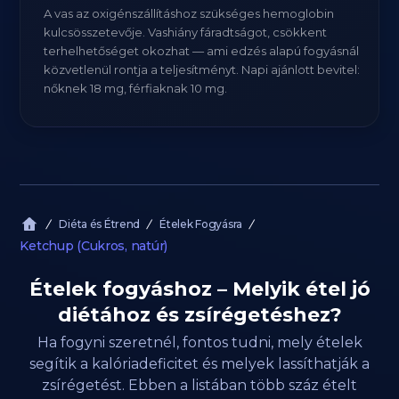
A vas az oxigénszállításhoz szükséges hemoglobin
kulcsösszetevője. Vashiány fáradtságot, csökkent
terhelhetőséget okozhat — ami edzés alapú fogyásnál
közvetlenül rontja a teljesítményt. Napi ajánlott bevitel:
nőknek 18 mg, férfiaknak 10 mg.
Diéta és Étrend
Ételek Fogyásra
Ketchup (Cukros, natúr)
Ételek fogyáshoz – Melyik étel jó
diétához és zsírégetéshez?
Ha fogyni szeretnél, fontos tudni, mely ételek
segítik a kalóriadeficitet és melyek lassíthatják a
zsírégetést. Ebben a listában több száz ételt