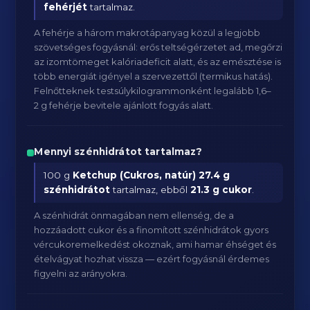
fehérjét
tartalmaz.
A fehérje a három makrotápanyag közül a legjobb
szövetséges fogyásnál: erős teltségérzetet ad, megőrzi
az izomtömeget kalóriadeficit alatt, és az emésztése is
több energiát igényel a szervezettől (termikus hatás).
Felnőtteknek testsúlykilogrammonként legalább 1,6–
2 g fehérje bevitele ajánlott fogyás alatt.
Mennyi szénhidrátot tartalmaz?
100 g
Ketchup (Cukros, natúr)
27.4 g
szénhidrátot
tartalmaz, ebből
21.3 g cukor
.
A szénhidrát önmagában nem ellenség, de a
hozzáadott cukor és a finomított szénhidrátok gyors
vércukoremelkedést okoznak, ami hamar éhséget és
ételvágyat hozhat vissza — ezért fogyásnál érdemes
figyelni az arányokra.