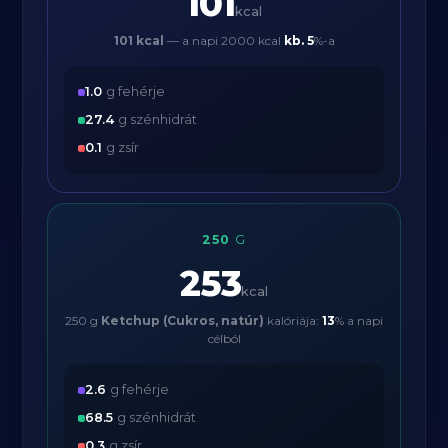
101
kcal
101 kcal
— a napi 2000 kcal
kb.
5
%-a
1.0
g fehérje
27.4
g szénhidrát
0.1
g zsír
250
G
253
kcal
250 g
Ketchup (Cukros, natúr)
kalóriája:
13
% a napi
célból
2.6
g fehérje
68.5
g szénhidrát
0.3
g zsír