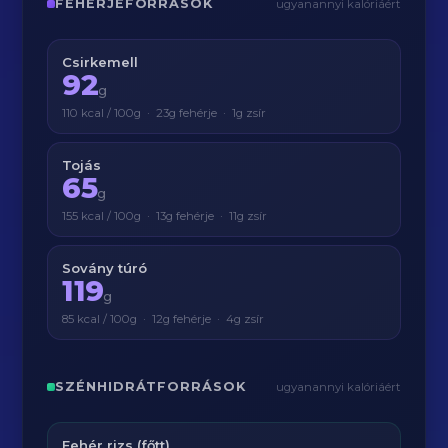
FEHÉRJEFORRÁSOK
ugyanannyi kalóriáért
Csirkemell
92
g
110 kcal / 100g · 23g fehérje · 1g zsír
Tojás
65
g
155 kcal / 100g · 13g fehérje · 11g zsír
Sovány túró
119
g
85 kcal / 100g · 12g fehérje · 4g zsír
SZÉNHIDRÁTFORRÁSOK
ugyanannyi kalóriáért
Fehér rizs (főtt)