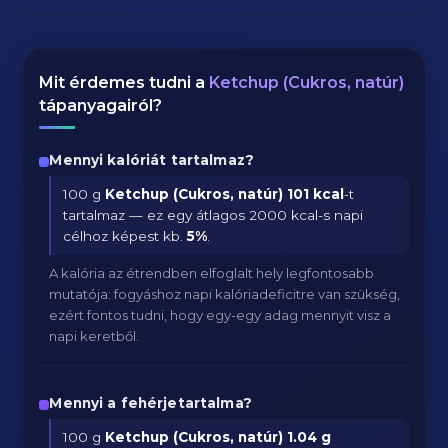
Mit érdemes tudni a
Ketchup (Cukros, natúr)
tápanyagairól?
Mennyi kalóriát tartalmaz?
100 g
Ketchup (Cukros, natúr)
101 kcal
-t
tartalmaz — ez egy átlagos 2000 kcal-s napi
célhoz képest kb.
5
%
.
A kalória az étrendben elfoglalt hely legfontosabb
mutatója: fogyáshoz napi kalóriadeficitre van szükség,
ezért fontos tudni, hogy egy-egy adag mennyit visz a
napi keretből.
Mennyi a fehérjetartalma?
100 g
Ketchup (Cukros, natúr)
1.04 g