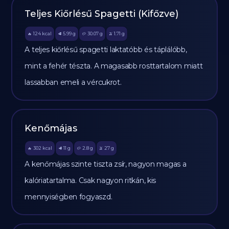
Teljes Kiőrlésű Spagetti (Kifőzve)
124
kcal
5.99
g
30.07
g
1.71
g
🔥
🥩
🥔
🫒
A teljes kiőrlésű spagetti laktatóbb és táplálóbb,
mint a fehér tészta. A magasabb rosttartalom miatt
lassabban emeli a vércukrot.
Kenőmájas
302
kcal
11
g
2.8
g
27
g
🔥
🥩
🥔
🫒
A kenőmájas szinte tiszta zsír, nagyon magas a
kalóriatartalma. Csak nagyon ritkán, kis
mennyiségben fogyaszd.