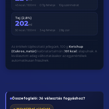
45 kcal / 100ml · 0.7g fehérje · 10g szénhidrát
Tej (2,8%)
202
ml
50 kcal / 100ml · 3.4g fehérje · 2.8g zsír
Az értékek tájékoztató jellegűek, 100 g
Ketchup
(Cukros, natúr)
kalóriatartalmán (
101 kcal
) alapulnak. A
kiválasztott adag változtatásakor az egyenértékek
automatikusan frissülnek.
Összefoglaló: Jó választás fogyáshoz?
~ Mértékkel ajánlott