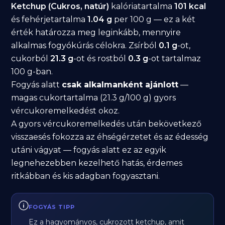
Ketchup (Cukros, natúr)
kalóriatartalma
101 kcal
és fehérjetartalma
1.04 g
per 100 g — ez a két
érték határozza meg leginkább, mennyire
alkalmas fogyókúrás célokra. Zsírból
0.1 g
-ot,
cukorból
21.3 g
-ot és rostból
0.3 g
-ot tartalmaz
100 g-ban.
Fogyás alatt
csak alkalmanként ajánlott
—
magas cukortartalma (21.3 g/100 g) gyors
vércukoremelkedést okoz.
A gyors vércukoremelkedés után bekövetkező
visszaesés fokozza az éhségérzetet és az édesség
utáni vágyat — fogyás alatt ez az egyik
legnehezebben kezelhető hatás, érdemes
ritkábban és kis adagban fogyasztani.
FOGYÁS TIPP
Ez a hagyományos, cukrozott ketchup, amit