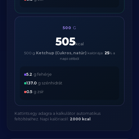
500
G
505
kcal
500 g
Ketchup (Cukros, natúr)
kalóriája:
25
% a
napi célból
5.2
g fehérje
137.0
g szénhidrát
0.5
g zsír
Kattints egy adagra a kalkulátor automatikus
feltöltéséhez. Napi kalóriacél:
2000 kcal
.