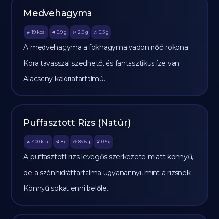
Medvehagyma
19
kcal
0.9
g
2.9
g
0.3
g
🔥
🥩
🥔
🫒
A medvehagyma a fokhagyma vadon nőő rokona.
Kora tavasszal szedhető, és fantasztikus íze van.
Alacsony kalóriatartalmú.
Puffasztott Rizs (Natúr)
400
kcal
8
g
89.6
g
0.5
g
🔥
🥩
🥔
🫒
A puffasztott rizs levegős szerkezete miatt könnyű,
de a szénhidráttartalma ugyanannyi, mint a rizsnek.
Könnyű sokat enni belőle.