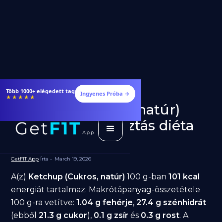
Több 1000+ elégedett tag
Ingyenes Próba →
★★★★★
Ketchup (Cukros, natúr)
fogyásra: jó választás diéta
alatt?
GetFIT App
Írta -
March 19, 2026
A(z)
Ketchup (Cukros, natúr)
100 g-ban
101 kcal
energiát tartalmaz. Makrótápanyag-összetétele
100 g-ra vetítve:
1.04 g fehérje
,
27.4 g szénhidrát
(ebből
21.3 g cukor
),
0.1 g zsír
és
0.3 g rost
. A