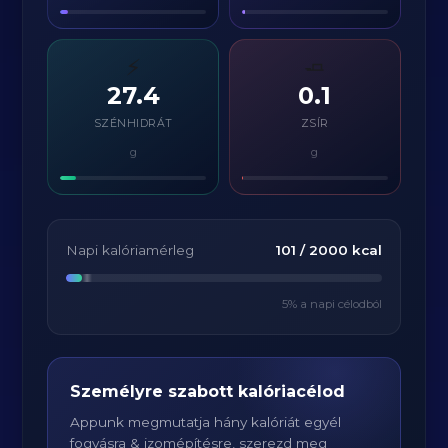
⚡
🧈
27.4
0.1
SZÉNHIDRÁT
ZSÍR
g
g
Napi kalóriamérleg
101
/
2000
kcal
5
% a napi célodból
Személyre szabott kalóriacélod
Appunk megmutatja hány kalóriát egyél
fogyásra & izomépítésre, szerezd meg