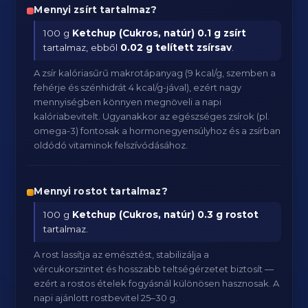
Mennyi zsírt tartalmaz?
100 g
Ketchup (Cukros, natúr)
0.1 g zsírt
tartalmaz, ebből
0.02 g telített zsírsav
.
A zsír kalóriasűrű makrotápanyag (9 kcal/g, szemben a
fehérje és szénhidrát 4 kcal/g-jával), ezért nagy
mennyiségben könnyen megnöveli a napi
kalóriabevitelt. Ugyanakkor az egészséges zsírok (pl.
omega-3) fontosak a hormonegyensúlyhoz és a zsírban
oldódó vitaminok felszívódásához.
Mennyi rostot tartalmaz?
100 g
Ketchup (Cukros, natúr)
0.3 g rostot
tartalmaz.
A rost lassítja az emésztést, stabilizálja a
vércukorszintet és hosszabb teltségérzetet biztosít —
ezért a rostos ételek fogyásnál különösen hasznosak. A
napi ajánlott rostbevitel 25–30 g.