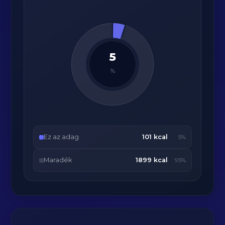
5
%
Ez az adag
101 kcal
5%
Maradék
1899 kcal
95%