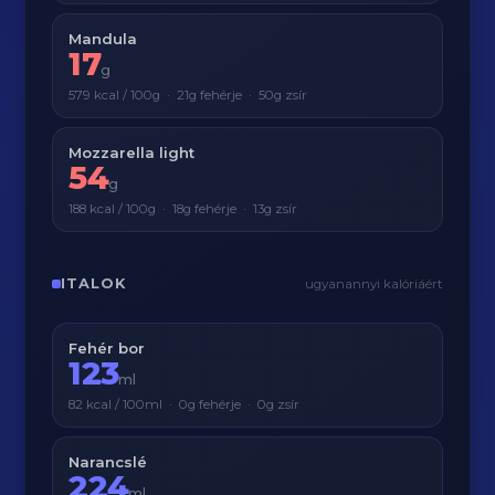
Mandula
17
g
579 kcal / 100g · 21g fehérje · 50g zsír
Mozzarella light
54
g
188 kcal / 100g · 18g fehérje · 13g zsír
ITALOK
ugyanannyi kalóriáért
Fehér bor
123
ml
82 kcal / 100ml · 0g fehérje · 0g zsír
Narancslé
224
ml