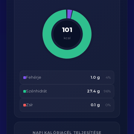
101
kcal
Fehérje
1.0 g
4%
Szénhidrát
27.4 g
96%
Zsír
0.1 g
0%
NAPI KALÓRIACÉL TELJESÍTÉSE