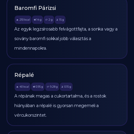
Baromfi Párizsi
210
kcal
14
g
2
g
15
g
🔥
🥩
🥔
🫒
Az egyik legzsírosabb felvágottfajta, a sonka vagy a
sovány baromfi sokkal jobb választás a
mindennapokra.
Répalé
40
kcal
0.95
g
9.28
g
0.15
g
🔥
🥩
🥔
🫒
A répának magas a cukortartalma, és a rostok
hiányában a répalé is gyorsan megemeli a
vércukorszintet.