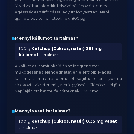
Mivel zsírban oldódik, felszívódásához érdemes
egészséges zsírforrással együtt fogyasztani. Napi
ajánlott bevitel felnőtteknek: 800 μg.
Mennyi káliumot tartalmaz?
100 g
Ketchup (Cukros, natúr)
281 mg
káliumot
tartalmaz.
A kálium az izomfunkció és az idegrendszer
működéséhez elengedhetetlen elektrolit. Magas
káliumtartalmú étrend emellett segíthet ellensúlyozni a
só okozta vízretenciót, ami fogyásnál különösen jól jön.
Napi ajánlott bevitel felnőtteknek: 3500 mg.
Mennyi vasat tartalmaz?
100 g
Ketchup (Cukros, natúr)
0.35 mg vasat
tartalmaz.