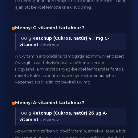
ez önmagában nem helyettesíti a kalóriadeficitet. Napi
ajánlott bevitel felnőtteknek: 1000 mg.
Mennyi C-vitamint tartalmaz?
100 g
Ketchup (Cukros, natúr)
4.1 mg C-
vitamint
tartalmaz.
A C-vitamin antioxidáns, támogatja az immunrendszert
és segíti a vas felszívódását a bélrendszerben.
Fogyásnál a mikrotápanyag-bevitel fenntartása fontos,
mivel a kalóriakorlátozás könnyen vitaminhiányhoz
vezethet. Napi ajánlott bevitel: 80 mg.
Mennyi A-vitamint tartalmaz?
100 g
Ketchup (Cukros, natúr)
26 μg A-
vitamint
tartalmaz.
Az A-vitamin zsírban oldódó vitamin, amely a látás, a bőr
és az immunrendszer egészségéhez nélkülözhetetlen.