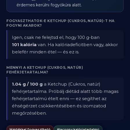
érdemes kerülni fogyókúra alatt.
FOGYASZTHATOK-E KETCHUP (CUKROS, NATÚR)-T HA
FOGYNI AKAROK?
Igen, csak ne felejtsd el, hogy 100 g-ban
101 kalória
van. Ha kalóriadeficitben vagy, akkor
belefér minden étel — és ez is.
MENNYI A KETCHUP (CUKROS, NATÚR)
FEHÉRJETARTALMA?
1.04 g / 100 g
a Ketchup (Cukros, natúr)
fehérjetartalma. Próbálj diétád alatt több magas
fehérjetartalmú ételt enni — ez segíthet az
éhségérzet csökkentésében és izomzatod
megőrzésében.
Mértékkel fogyasztható
Alacsony kalóriatartalmú