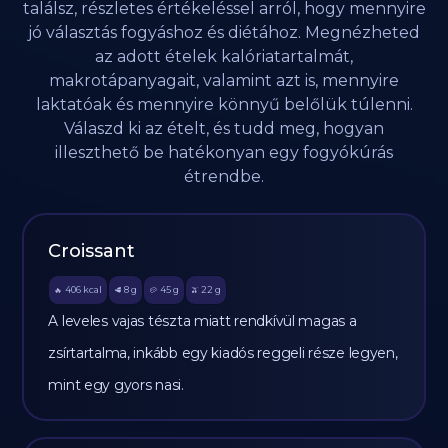
találsz, részletes értékeléssel arról, hogy mennyire
jó választás fogyáshoz és diétához. Megnézheted
az adott ételek kalóriatartalmát,
makrotápanyagait, valamint azt is, mennyire
laktatóak és mennyire könnyű belőlük túlenni.
Válaszd ki az ételt, és tudd meg, hogyan
illeszthető be hatékonyan egy fogyókúrás
étrendbe.
Croissant
406
kcal
8
g
45
g
22
g
🔥
🥩
🥔
🫒
A leveles vajas tészta miatt rendkívül magas a
zsírtartalma, inkább egy kiadós reggeli része legyen,
mint egy gyors nasi.