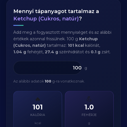
Mennyi tápanyagot tartalmaz a
Ketchup (Cukros, natúr)
?
Add meg a fogyasztott mennyiséget és az alábbi
értékek azonnal frissülnek. 100 g
Ketchup
(Cukros, natúr)
tartalmaz:
101 kcal
kalóriát,
1.04 g
fehérjét,
27.4 g
szénhidrátot és
0.1 g
zsírt.
g
Az alábbi adatok
100
g-ra vonatkoznak.
🔥
💪
101
1.0
KALÓRIA
FEHÉRJE
kcal
g