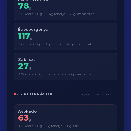
78
g
130 kcal / 100g · 2.4g fehérje · 28g szénhidrát
Édesburgonya
117
g
86 kcal / 100g · 1.6g fehérje · 20g szénhidrát
Zabliszt
27
g
375 kcal / 100g · 13g fehérje · 60g szénhidrát
ZSÍRFORRÁSOK
ugyanannyi kalóriáért
Avokádó
63
g
160 kcal / 100g · 2g fehérje · 15g zsír