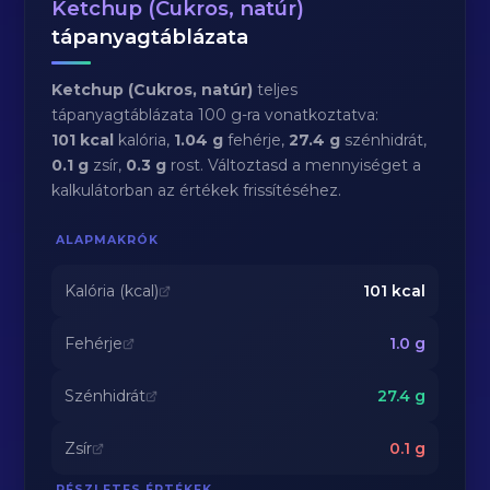
Ketchup (Cukros, natúr)
tápanyagtáblázata
Ketchup (Cukros, natúr)
teljes
tápanyagtáblázata 100 g-ra vonatkoztatva:
101 kcal
kalória,
1.04 g
fehérje,
27.4 g
szénhidrát,
0.1 g
zsír,
0.3 g
rost. Változtasd a mennyiséget a
kalkulátorban az értékek frissítéséhez.
ALAPMAKRÓK
Kalória (kcal)
101
kcal
Fehérje
1.0
g
Szénhidrát
27.4
g
Zsír
0.1
g
RÉSZLETES ÉRTÉKEK