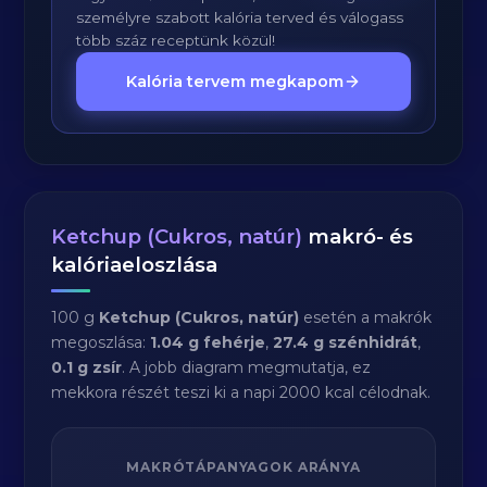
személyre szabott kalória terved és válogass
több száz receptünk közül!
Kalória tervem megkapom
Ketchup (Cukros, natúr)
makró- és
kalóriaeloszlása
100 g
Ketchup (Cukros, natúr)
esetén a makrók
megoszlása:
1.04 g fehérje
,
27.4 g szénhidrát
,
0.1 g zsír
. A jobb diagram megmutatja, ez
mekkora részét teszi ki a napi 2000 kcal célodnak.
MAKRÓTÁPANYAGOK ARÁNYA