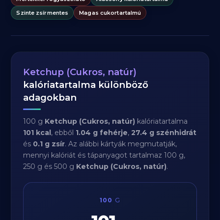
Szinte zsírmentes
Magas cukortartalmú
Ketchup (Cukros, natúr)
kalóriatartalma különböző
adagokban
100 g
Ketchup (Cukros, natúr)
kalóriatartalma
101 kcal
, ebből
1.04 g fehérje
,
27.4 g szénhidrát
és
0.1 g zsír
. Az alábbi kártyák megmutatják,
mennyi kalóriát és tápanyagot tartalmaz 100 g,
250 g és 500 g
Ketchup (Cukros, natúr)
.
100
G