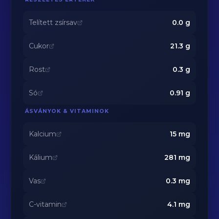
Telített zsírsav
0.0
g
Cukor
21.3
g
Rost
0.3
g
Só
0.91
g
ÁSVÁNYOK & VITAMINOK
Kalcium
15
mg
Kálium
281
mg
Vas
0.3
mg
C-vitamin
4.1
mg