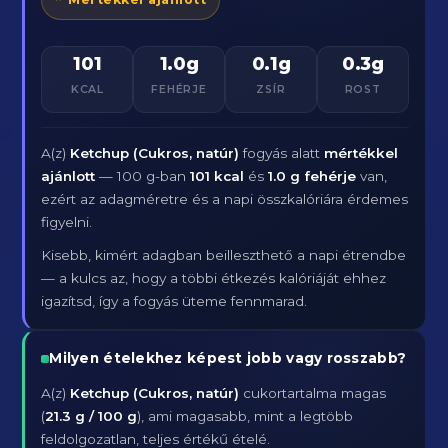
101
1.0g
0.1g
0.3g
KCAL
FEHÉRJE
ZSÍR
ROST
A(z)
Ketchup (Cukros, natúr)
fogyás alatt
mértékkel
ajánlott
— 100 g-ban
101 kcal
és
1.0 g fehérje
van,
ezért az adagméretre és a napi összkalóriára érdemes
figyelni.
Kisebb, kimért adagban beilleszthető a napi étrendbe
— a kulcs az, hogy a többi étkezés kalóriáját ehhez
igazítsd, így a fogyás üteme fennmarad.
Milyen ételekhez képest jobb vagy rosszabb?
A(z)
Ketchup (Cukros, natúr)
cukortartalma magas
(
21.3 g / 100 g
), ami magasabb, mint a legtöbb
feldolgozatlan, teljes értékű ételé.