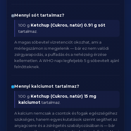
Mennyi sót tartalmaz?
100 g
Ketchup (Cukros, natúr)
0.91 g sót
tartalmaz.
A magas sóbevitel vízretenciót okozhat, ami a
mérlegszámon is megjelenik — bár ez nem valódi
zsírgyarapodás, a puffadás és a nehézség érzése
kellemetlen. A WHO napi legfeljebb 5 g sóbevitelt ajánl
felnőtteknek.
Mennyi kalciumot tartalmaz?
100 g
Ketchup (Cukros, natúr)
15 mg
kalciumot
tartalmaz.
A kalcium nemcsak a csontok és fogak egészségéhez
szükséges, hanem egyes kutatások szerint segíthet az
anyagcsere és a zsírégetés szabályozásában is — bár