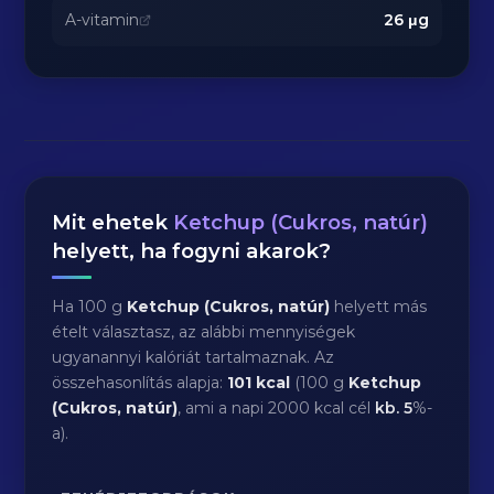
A-vitamin
26
μg
Mit ehetek
Ketchup (Cukros, natúr)
helyett, ha fogyni akarok?
Ha 100 g
Ketchup (Cukros, natúr)
helyett más
ételt választasz, az alábbi mennyiségek
ugyanannyi kalóriát tartalmaznak. Az
összehasonlítás alapja:
101 kcal
(100 g
Ketchup
(Cukros, natúr)
, ami a napi 2000 kcal cél
kb.
5
%-
a).