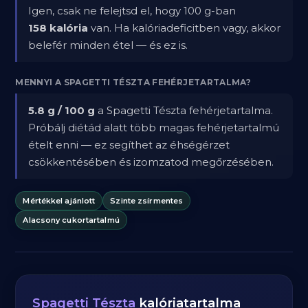
Igen, csak ne felejtsd el, hogy 100 g-ban
158 kalória
van. Ha kalóriadeficitben vagy, akkor
belefér minden étel — és ez is.
MENNYI A SPAGETTI TÉSZTA FEHÉRJETARTALMA?
5.8 g / 100 g
a Spagetti Tészta fehérjetartalma.
Próbálj diétád alatt több magas fehérjetartalmú
ételt enni — ez segíthet az éhségérzet
csökkentésében és izomzatod megőrzésében.
Mértékkel ajánlott
Szinte zsírmentes
Alacsony cukortartalmú
Spagetti Tészta
kalóriatartalma