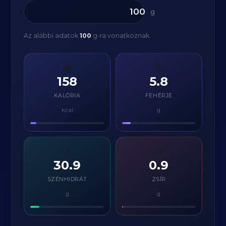
g
Az alábbi adatok
100
g-ra vonatkoznak.
🔥
💪
158
5.8
KALÓRIA
FEHÉRJE
kcal
g
⚡
🧈
30.9
0.9
SZÉNHIDRÁT
ZSÍR
g
g