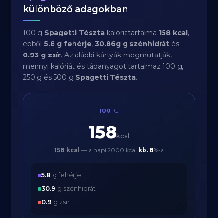
különböző adagokban
100 g
Spagetti Tészta
kalóriatartalma
158 kcal
,
ebből
5.8 g fehérje
,
30.86g g szénhidrát
és
0.93 g zsír
. Az alábbi kártyák megmutatják,
mennyi kalóriát és tápanyagot tartalmaz 100 g,
250 g és 500 g
Spagetti Tészta
.
100
G
158
kcal
158 kcal
— a napi 2000 kcal
kb.
8
%-a
5.8
g fehérje
30.9
g szénhidrát
0.9
g zsír