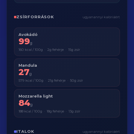
ZSÍRFORRÁSOK
ugyanannyi kalóriáért
Avokádó
99
g
160 kcal / 100g · 2g fehérje · 15g zsír
Mandula
27
g
579 kcal / 100g · 21g fehérje · 50g zsír
Mozzarella light
84
g
188 kcal / 100g · 18g fehérje · 13g zsír
ITALOK
ugyanannyi kalóriáért