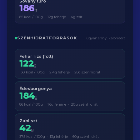
Sovány túró
186
g
85 kcal / 100g · 12g fehérje · 4g zsír
SZÉNHIDRÁTFORRÁSOK
ugyanannyi kalóriáért
Fehér rizs (főtt)
122
g
130 kcal / 100g · 2.4g fehérje · 28g szénhidrát
Édesburgonya
184
g
86 kcal / 100g · 1.6g fehérje · 20g szénhidrát
Zabliszt
42
g
375 kcal / 100g · 13g fehérje · 60g szénhidrát