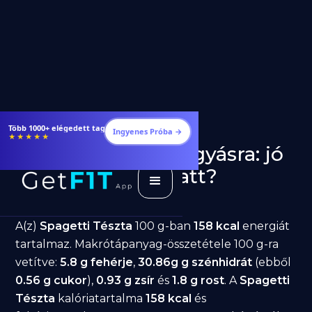
Étrendek, receptek és edzéstervek
Ingyenes Próba →
★★★★★
Spagetti Tészta fogyásra: jó
választás diéta alatt?
GetFIT App
Írta -
March 19, 2026
A(z)
Spagetti Tészta
100 g-ban
158 kcal
energiát
tartalmaz. Makrótápanyag-összetétele 100 g-ra
vetítve:
5.8 g fehérje
,
30.86g g szénhidrát
(ebből
0.56 g cukor
),
0.93 g zsír
és
1.8 g rost
. A
Spagetti
Tészta
kalóriatartalma
158 kcal
és