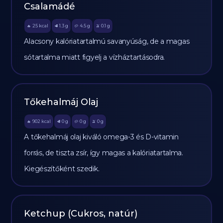
Csalamádé
25
kcal
1.3
g
4.5
g
0.1
g
🔥
🥩
🥔
🫒
Alacsony kalóriatartalmú savanyúság, de a magas
sótartalma miatt figyelj a vízháztartásodra.
Tőkehalmáj Olaj
902
kcal
0
g
0
g
0
g
🔥
🥩
🥔
🫒
A tőkehalmáj olaj kiváló omega-3 és D-vitamin
forrás, de tiszta zsír, így magas a kalóriatartalma.
Kiegészítőként szedik.
Ketchup (Cukros, natúr)