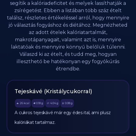
segítik a kalóriadeficitet és melyek lassíthatják a
zsírégetést. Ebben a listában több száz ételt
találsz, részletes értékeléssel arról, hogy mennyire
jó választás fogyáshoz és diétához. Megnézheted
az adott ételek kalóriatartalmát,
makrotápanyagait, valamint azt is, mennyire
laktatóak és mennyire könnyű belőlük túlenni.
Válaszd ki az ételt, és tudd meg, hogyan
illeszthető be hatékonyan egy fogyókúrás
étrendbe.
Tejeskávé (Kristálycukorral)
26
kcal
0.18
g
4.04
g
0.08
g
🔥
🥩
🥔
🫒
A cukros tejeskávé már egy édes ital, ami plusz
kalóriákat tartalmaz.