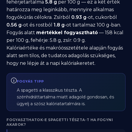
fehérjetartalma
5.8 g
per 100 g — ez a két érték
határozza meg leginkább, mennyire alkalmas
fogyókúrás célokra. Zsírból
0.93 g
-ot, cukorból
0.56 g
-ot és rostból
1.8 g
-ot tartalmaz 100 g-ban.
Fogyás alatt
mértékkel fogyasztható
— 158 kcal
per 100 g, fehérje: 5.8 g, zsír: 0.9 g.
Kalóriaértéke és makróösszetétele alapján fogyás
alatt sem tilos, de tudatos adagolás szükséges,
hogy ne lépje át a napi kalóriakeretet.
FOGYÁS TIPP
A spagetti a klasszikus tészta. A
szénhidráttartalma miatt adagold gondosan, és
ügyelj a szósz kalóriatartalmára is.
FOGYASZTHATOK-E SPAGETTI TÉSZTA-T HA FOGYNI
AKAROK?