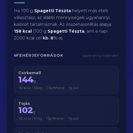
Ha 100 g
Spagetti Tészta
helyett más ételt
választasz, az alábbi mennyiségek ugyanannyi
kalóriát tartalmaznak. Az összehasonlítás alapja:
158 kcal
(100 g
Spagetti Tészta
, ami a napi
2000 kcal cél
kb.
8
%-a).
FEHÉRJEFORRÁSOK
ugyanannyi kalóriáért
Csirkemell
144
g
110 kcal / 100g · 23g fehérje · 1g zsír
Tojás
102
g
155 kcal / 100g · 13g fehérje · 11g zsír