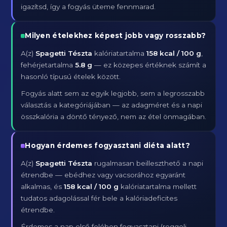
igazítsd, így a fogyás üteme fennmarad.
Milyen ételekhez képest jobb vagy rosszabb?
A(z)
Spagetti Tészta
kalóriatartalma
158 kcal / 100 g
,
fehérjetartalma
5.8 g
— ez közepes értéknek számít a
hasonló típusú ételek között.
Fogyás alatt sem az egyik legjobb, sem a legrosszabb
választás a kategóriájában — az adagméret és a napi
összkalória a döntő tényező, nem az étel önmagában.
Hogyan érdemes fogyasztani diéta alatt?
A(z)
Spagetti Tészta
rugalmasan beilleszthető a napi
étrendbe — ebédhez vagy vacsorához egyaránt
alkalmas, és
158 kcal / 100 g
kalóriatartalma mellett
tudatos adagolással fér bele a kalóriadeficites
étrendbe.
Érdemes a nap első felében fogyasztani (reggeli,