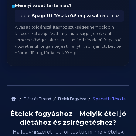
Mennyi vasat tartalmaz?
100 g
Spagetti Tészta
0.5 mg vasat
tartalmaz.
A vas az oxigénszállításhoz szükséges hemoglobin
kulcsösszetevője. Vashiány fáradtságot, csökkent
terhelhetőséget okozhat — ami edzés alapú fogyásnál
közvetlenül rontja a teljesítményt. Napi ajánlott bevitel:
nőknek 18 mg, férfiaknak 10 mg.
Spagetti Tészta
Diéta és Étrend
Ételek Fogyásra
Ételek fogyáshoz – Melyik étel jó
diétához és zsírégetéshez?
Ha fogyni szeretnél, fontos tudni, mely ételek