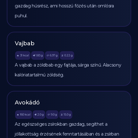
gazdag húsrész, ami hosszú főzés után omlósra
puhul.
Vajbab
31
kcal
1.83
g
6.97
g
0.22
g
🔥
🥩
🥔
🫒
A vajbab a zöldbab egy fajtája, sárga színű. Alacsony
kalóriatartalmú zöldség.
Avokádó
160
kcal
2.0
g
9.0
g
15.0
g
🔥
🥩
🥔
🫒
Az egészséges zsírokban gazdag, segíthet a
jóllakottság érzésének fenntartásában és a zsírban