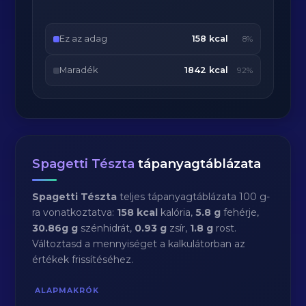
Ez az adag
158 kcal
8%
Maradék
1842 kcal
92%
Spagetti Tészta
tápanyagtáblázata
Spagetti Tészta
teljes tápanyagtáblázata 100 g-
ra vonatkoztatva:
158 kcal
kalória,
5.8 g
fehérje,
30.86g g
szénhidrát,
0.93 g
zsír,
1.8 g
rost.
Változtasd a mennyiséget a kalkulátorban az
értékek frissítéséhez.
ALAPMAKRÓK