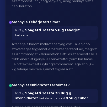
ezért fontos tudni, hogy egy-egy adag mennyit visz a
napi keretből.
Mennyi a fehérjetartalma?
100 g
Spagetti Tészta
5.8 g fehérjét
tartalmaz.
A fehérje a három makrotápanyag közül a legjobb
szövetséges fogyásnál: erős teltségérzetet ad, megőrzi
az izomtömeget kalóriadeficit alatt, és az emésztése is
több energiát igényel a szervezettől (termikus hatás).
Felnőtteknek testsúlykilogrammonként legalább 1,6–
2 g fehérje bevitele ajánlott fogyás alatt.
Mennyi szénhidrátot tartalmaz?
100 g
Spagetti Tészta
30.86g g
szénhidrátot
tartalmaz, ebből
0.56 g cukor
.