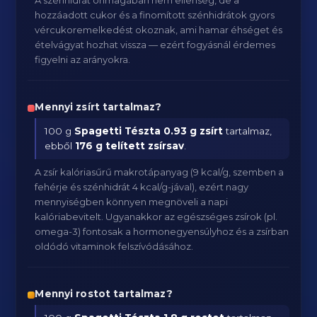
A szénhidrát önmagában nem ellenség, de a
hozzáadott cukor és a finomított szénhidrátok gyors
vércukoremelkedést okoznak, ami hamar éhséget és
ételvágyat hozhat vissza — ezért fogyásnál érdemes
figyelni az arányokra.
Mennyi zsírt tartalmaz?
100 g
Spagetti Tészta
0.93 g zsírt
tartalmaz,
ebből
176 g telített zsírsav
.
A zsír kalóriasűrű makrotápanyag (9 kcal/g, szemben a
fehérje és szénhidrát 4 kcal/g-jával), ezért nagy
mennyiségben könnyen megnöveli a napi
kalóriabevitelt. Ugyanakkor az egészséges zsírok (pl.
omega-3) fontosak a hormonegyensúlyhoz és a zsírban
oldódó vitaminok felszívódásához.
Mennyi rostot tartalmaz?