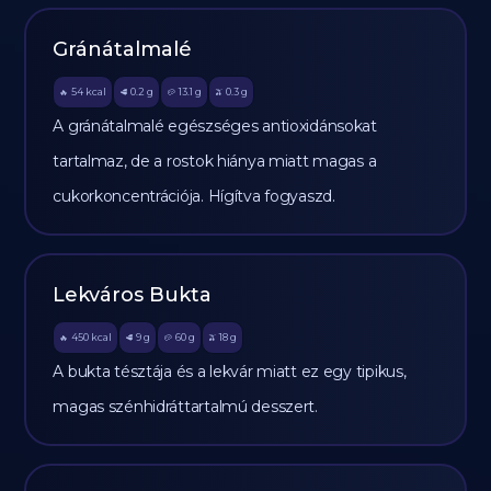
Gránátalmalé
54
kcal
0.2
g
13.1
g
0.3
g
🔥
🥩
🥔
🫒
A gránátalmalé egészséges antioxidánsokat
tartalmaz, de a rostok hiánya miatt magas a
cukorkoncentrációja. Hígítva fogyaszd.
Lekváros Bukta
450
kcal
9
g
60
g
18
g
🔥
🥩
🥔
🫒
A bukta tésztája és a lekvár miatt ez egy tipikus,
magas szénhidráttartalmú desszert.