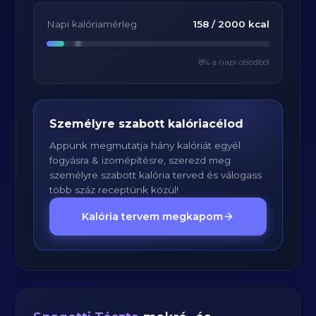
Napi kalóriamérleg
158
/
2000
kcal
8
% a napi célodból
Személyre szabott kalóriacélod
Appunk megmutatja hány kalóriát egyél
fogyásra & izomépítésre, szerezd meg
személyre szabott kalória terved és válogass
több száz receptünk közül!
Kalória tervem megkapom