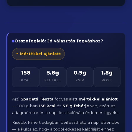
Összefoglaló: Jó választás fogyáshoz?
~ Mértékkel ajánlott
158
5.8g
0.9g
1.8g
KCAL
FEHÉRJE
ZSÍR
ROST
A(z)
Spagetti Tészta
fogyás alatt
mértékkel ajánlott
— 100 g-ban
158 kcal
és
5.8 g fehérje
van, ezért az
adagméretre és a napi összkalóriára érdemes figyelni.
Kisebb, kimért adagban beilleszthető a napi étrendbe
— a kulcs az, hogy a többi étkezés kalóriáját ehhez