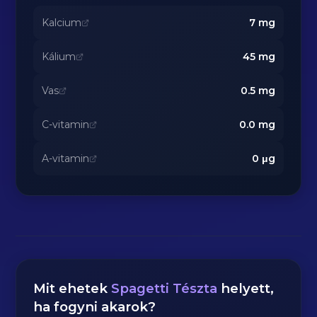
Kalcium
7
mg
Kálium
45
mg
Vas
0.5
mg
C-vitamin
0.0
mg
A-vitamin
0
μg
Mit ehetek
Spagetti Tészta
helyett,
ha fogyni akarok?