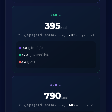
250
G
395
kcal
250 g
Spagetti Tészta
kalóriája:
20
% a napi célból
14.5
g fehérje
77.2
g szénhidrát
2.3
g zsír
500
G
790
kcal
500 g
Spagetti Tészta
kalóriája:
40
% a napi célból