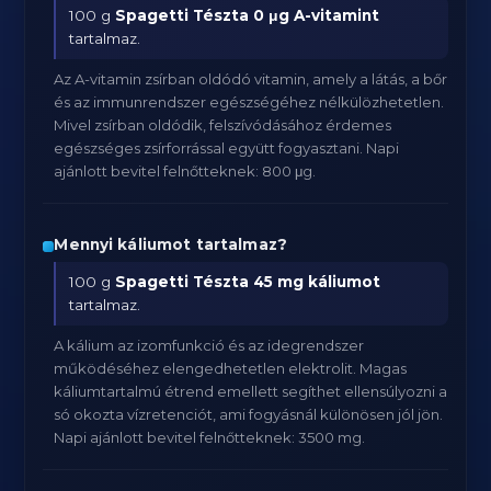
100 g
Spagetti Tészta
0 μg A-vitamint
tartalmaz.
Az A-vitamin zsírban oldódó vitamin, amely a látás, a bőr
és az immunrendszer egészségéhez nélkülözhetetlen.
Mivel zsírban oldódik, felszívódásához érdemes
egészséges zsírforrással együtt fogyasztani. Napi
ajánlott bevitel felnőtteknek: 800 μg.
Mennyi káliumot tartalmaz?
100 g
Spagetti Tészta
45 mg káliumot
tartalmaz.
A kálium az izomfunkció és az idegrendszer
működéséhez elengedhetetlen elektrolit. Magas
káliumtartalmú étrend emellett segíthet ellensúlyozni a
só okozta vízretenciót, ami fogyásnál különösen jól jön.
Napi ajánlott bevitel felnőtteknek: 3500 mg.