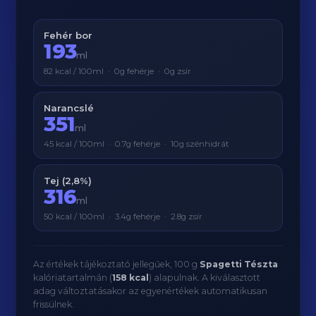
Fehér bor
193
ml
82 kcal / 100ml · 0g fehérje · 0g zsír
Narancslé
351
ml
45 kcal / 100ml · 0.7g fehérje · 10g szénhidrát
Tej (2,8%)
316
ml
50 kcal / 100ml · 3.4g fehérje · 2.8g zsír
Az értékek tájékoztató jellegűek, 100 g
Spagetti Tészta
kalóriatartalmán (
158 kcal
) alapulnak. A kiválasztott
adag változtatásakor az egyenértékek automatikusan
frissülnek.