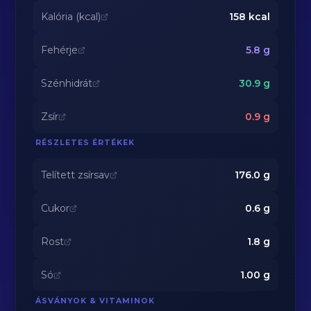
Kalória (kcal)
158
kcal
Fehérje
5.8
g
Szénhidrát
30.9
g
Zsír
0.9
g
RÉSZLETES ÉRTÉKEK
Telített zsírsav
176.0
g
Cukor
0.6
g
Rost
1.8
g
Só
1.00
g
ÁSVÁNYOK & VITAMINOK