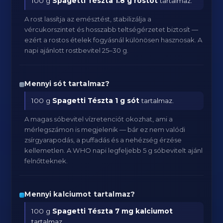
100 g
Spagetti Tészta
1.8 g rostot
tartalmaz.
A rost lassítja az emésztést, stabilizálja a
vércukorszintet és hosszabb teltségérzetet biztosít —
ezért a rostos ételek fogyásnál különösen hasznosak. A
napi ajánlott rostbevitel 25–30 g.
Mennyi sót tartalmaz?
100 g
Spagetti Tészta
1 g sót
tartalmaz.
A magas sóbevitel vízretenciót okozhat, ami a
mérlegszámon is megjelenik — bár ez nem valódi
zsírgyarapodás, a puffadás és a nehézség érzése
kellemetlen. A WHO napi legfeljebb 5 g sóbevitelt ajánl
felnőtteknek.
Mennyi kalciumot tartalmaz?
100 g
Spagetti Tészta
7 mg kalciumot
tartalmaz.