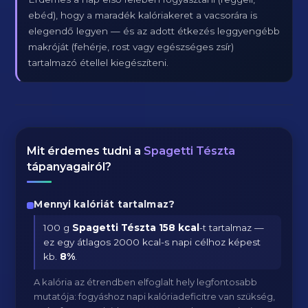
ebéd), hogy a maradék kalóriakeret a vacsorára is
elegendő legyen — és az adott étkezés leggyengébb
makróját (fehérje, rost vagy egészséges zsír)
tartalmazó étellel kiegészíteni.
Mit érdemes tudni a
Spagetti Tészta
tápanyagairól?
Mennyi kalóriát tartalmaz?
100 g
Spagetti Tészta
158 kcal
-t tartalmaz —
ez egy átlagos 2000 kcal-s napi célhoz képest
kb.
8
%
.
A kalória az étrendben elfoglalt hely legfontosabb
mutatója: fogyáshoz napi kalóriadeficitre van szükség,