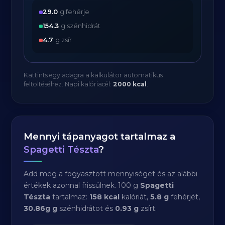
29.0
g fehérje
154.3
g szénhidrát
4.7
g zsír
Kattints egy adagra a kalkulátor automatikus
feltöltéséhez. Napi kalóriacél:
2000 kcal
.
Mennyi tápanyagot tartalmaz a
Spagetti Tészta
?
Add meg a fogyasztott mennyiséget és az alábbi
értékek azonnal frissülnek. 100 g
Spagetti
Tészta
tartalmaz:
158 kcal
kalóriát,
5.8 g
fehérjét,
30.86g g
szénhidrátot és
0.93 g
zsírt.