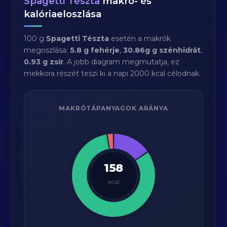
Spagetti Tészta
makró- és
kalóriaeloszlása
100 g
Spagetti Tészta
esetén a makrók
megoszlása:
5.8 g fehérje
,
30.86g g szénhidrát
,
0.93 g zsír
. A jobb diagram megmutatja, ez
mekkora részét teszi ki a napi 2000 kcal célodnak.
MAKRÓTÁPANYAGOK ARÁNYA
158
kcal