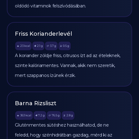
oldódó vitaminok felszívódásában.
Friss Korianderlevél
23
kcal
2.1
g
3.7
g
0.5
g
🔥
🥩
🥔
🫒
A koriander zöldje friss, citrusos ízt ad az ételeknek,
szinte kalóriamentes. Vannak, akik nem szeretik,
mert szappanos ízűnek érzik.
Barna Rizsliszt
363
kcal
7.2
g
76.5
g
2.8
g
🔥
🥩
🥔
🫒
Gluténmentes sütéshez használhatod, de ne
feledd, hogy szénhidrátban gazdag, mérd ki az