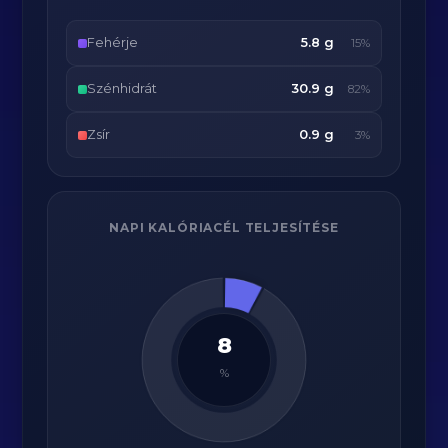
Fehérje
5.8 g
15%
Szénhidrát
30.9 g
82%
Zsír
0.9 g
3%
NAPI KALÓRIACÉL TELJESÍTÉSE
8
%