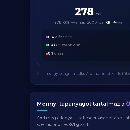
278
kcal
278 kcal
— a napi 2000 kcal
kb.
14
%-a
0.4
g fehérje
68.0
g szénhidrát
0.1
g zsír
Kattints egy adagra a kalkulátor automatikus feltölté
Mennyi tápanyagot tartalmaz a
Ő
Add meg a fogyasztott mennyiséget és az aláb
szénhidrátot és
0.1 g
zsírt.