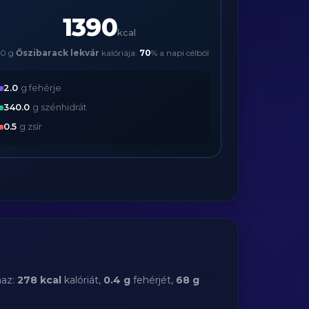
1390
kcal
00 g
Őszibarack lekvár
kalóriája:
70
% a napi célból
2.0
g fehérje
340.0
g szénhidrát
0.5
g zsír
maz:
278 kcal
kalóriát,
0.4 g
fehérjét,
68 g