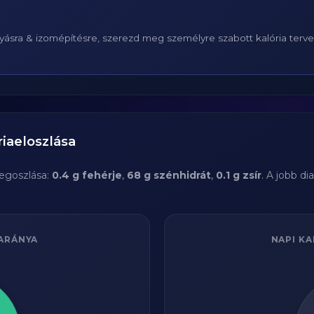
ásra & izomépítésre, szerezd meg személyre szabott kalória terv
iaeloszlása
egoszlása:
0.4 g fehérje
,
68 g szénhidrát
,
0.1 g zsír
. A jobb d
ARÁNYA
NAPI KA