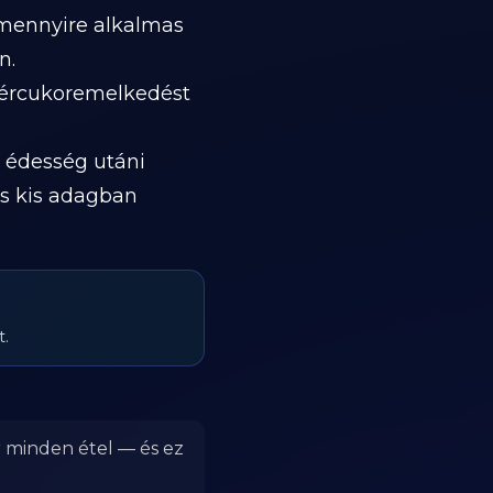
 mennyire alkalmas
n.
vércukoremelkedést
 édesség utáni
és kis adagban
t.
r minden étel — és ez