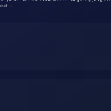
100 g-ra vonatkoztatva:
278 kcal
kalória,
0.4 g
fehérje,
68 g
szén
téséhez.