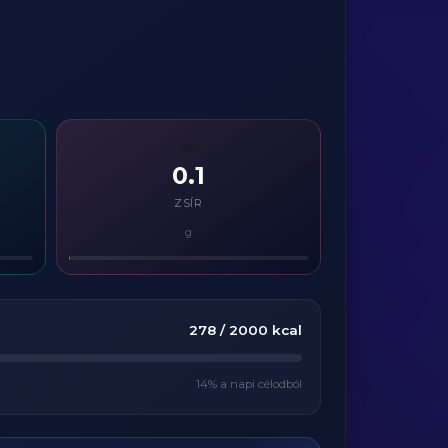
🧈
0.1
ZSÍR
g
278
/
2000
kcal
14
% a napi célodból