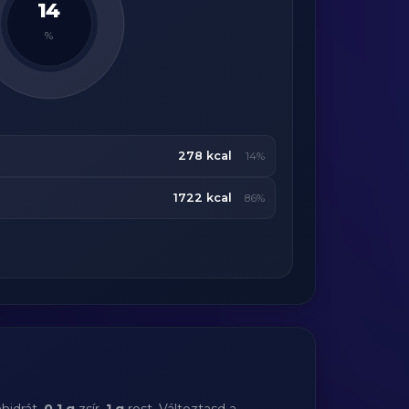
14
%
278 kcal
14%
1722 kcal
86%