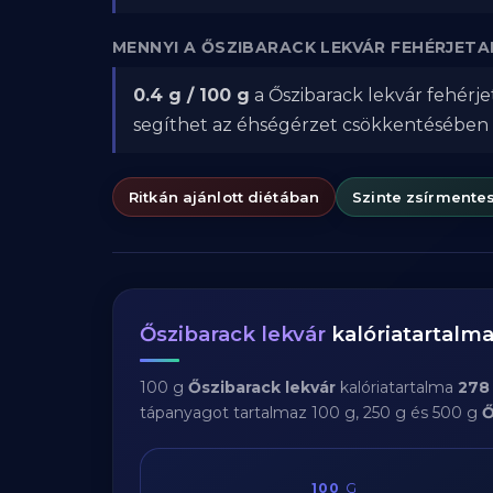
MENNYI A ŐSZIBARACK LEKVÁR FEHÉRJET
0.4 g / 100 g
a Őszibarack lekvár fehérje
segíthet az éhségérzet csökkentésében
Ritkán ajánlott diétában
Szinte zsírmente
Őszibarack lekvár
kalóriatartalm
100 g
Őszibarack lekvár
kalóriatartalma
278 
tápanyagot tartalmaz 100 g, 250 g és 500 g
Ő
100
G