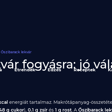
Őszibarack lekvár
vár fogyásra: jó vál
a
Étrendek
Edzés
Receptek
K
kcal
energiát tartalmaz. Makrótápanyag-összetétele
48 g cukor
),
0.1 g zsír
és
1 g rost
. A
Őszibarack lek