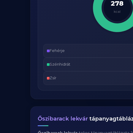
278
kcal
Fehérje
Szénhidrát
Zsír
Őszibarack lekvár
tápanyagtáblá