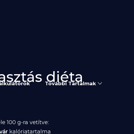
asztás diéta
alkulátorok
További Tartalmak
 100 g-ra vetítve:
vár
kalóriatartalma