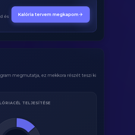
Kalória tervem megkapom
ed és
iagram megmutatja, ez mekkora részét teszi ki
LÓRIACÉL TELJESÍTÉSE