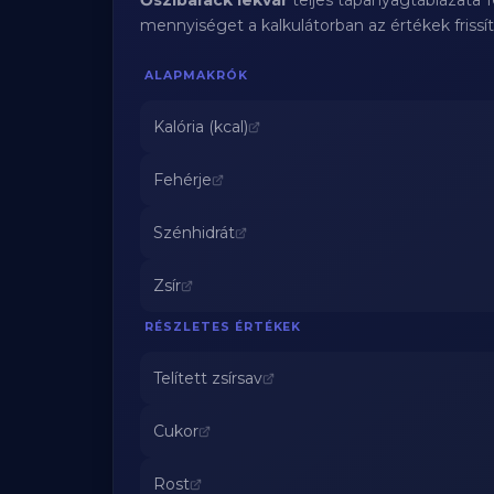
Őszibarack lekvár
teljes tápanyagtáblázata 
mennyiséget a kalkulátorban az értékek frissí
ALAPMAKRÓK
Kalória (kcal)
Fehérje
Szénhidrát
Zsír
RÉSZLETES ÉRTÉKEK
Telített zsírsav
Cukor
Rost