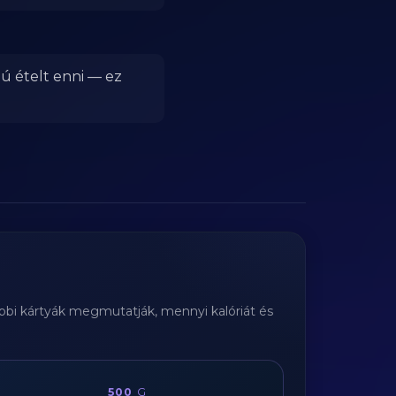
mú ételt enni — ez
ábbi kártyák megmutatják, mennyi kalóriát és
500
G