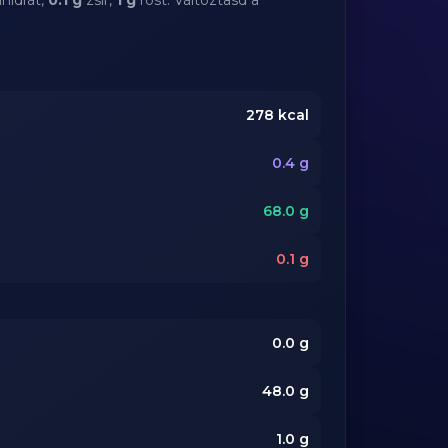
hidrát,
0.1 g
zsír,
1 g
rost. Változtasd a
278
kcal
0.4
g
68.0
g
0.1
g
0.0
g
48.0
g
1.0
g