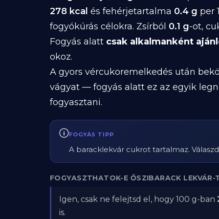
278 kcal
és fehérjetartalma
0.4 g
per 
fogyókúrás célokra. Zsírból
0.1 g
-ot, c
Fogyás alatt
csak alkalmanként ajánl
okoz.
A gyors vércukoremelkedés után beköv
vágyat — fogyás alatt ez az egyik le
fogyasztani.
FOGYÁS TIPP
A baracklekvár cukrot tartalmaz. Válasz
FOGYASZTHATOK-E ŐSZIBARACK LEKVÁR-T
Igen, csak ne felejtsd el, hogy 100 g-ban
is.