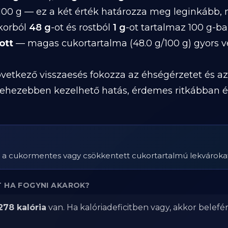
100 g — ez a két érték határozza meg leginkább,
ukorból
48 g
-ot és rostból
1 g
-ot tartalmaz 100 g-ba
ott
— magas cukortartalma (48.0 g/100 g) gyors 
etkező visszaesés fokozza az éhségérzetet és az
gnehezebben kezelhető hatás, érdemes ritkábban 
d a cukormentes vagy csökkentett cukortartalmú lekvároka
 HA FOGYNI AKAROK?
278 kalória
van. Ha kalóriadeficitben vagy, akkor belefé