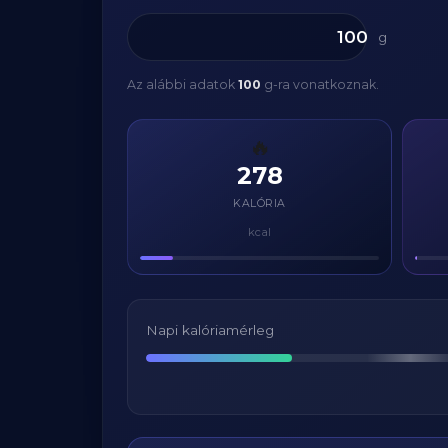
g
Az alábbi adatok
100
g-ra vonatkoznak.
🔥
278
KALÓRIA
kcal
Napi kalóriamérleg