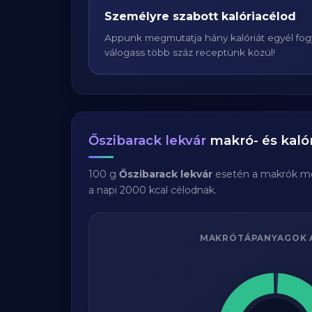
Személyre szabott kalóriacélod
Appunk megmutatja hány kalóriát egyél fogy
válogass több száz receptünk közül!
Őszibarack lekvár
makró- és kalór
100 g
Őszibarack lekvár
esetén a makrók m
a napi 2000 kcal célodnak.
MAKRÓTÁPANYAGOK 