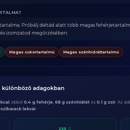
ARTALMA?
tartalma. Próbálj diétád alatt több magas fehérjetartal
 és izomzatod megőrzésében.
s
Magas cukortartalmú
Magas szénhidráttartalmú
a különböző adagokban
kcal
, ebből
0.4 g fehérje
,
68 g szénhidrát
és
0.1 g zsír
. Az al
szibarack lekvár
.
250
G