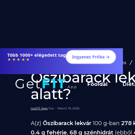
Több 1000+ elégedett tag
Ingyenes Próba →
★★★★★
Diéta és Étrend
Ételek Fogyásra
Őszibarack lek
Főoldal
Diét
alatt?
GetFIT App
Írta -
March 19, 2026
A(z)
Őszibarack lekvár
100 g-ban
278 
0.4 g fehérje
,
68 g szénhidrát
(ebből