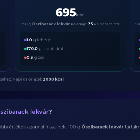
695
kcal
250 g
Őszibarack lekvár
kalóriája:
35
% a napi célból
5
1.0
g fehérje
170.0
g szénhidrát
0.3
g zsír
séhez. Napi kalóriacél:
2000 kcal
.
szibarack lekvár
?
bi értékek azonnal frissülnek. 100 g
Őszibarack lekvár
tartal