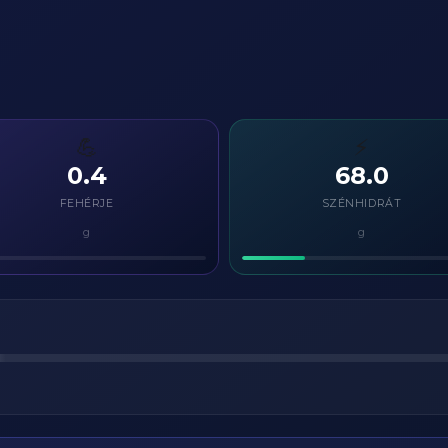
💪
⚡
0.4
68.0
FEHÉRJE
SZÉNHIDRÁT
g
g