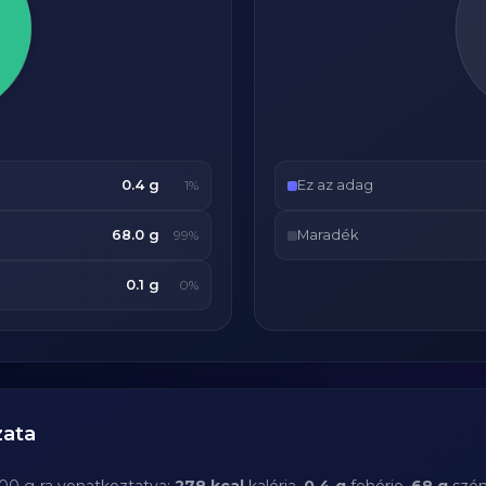
0.4 g
Ez az adag
1%
68.0 g
Maradék
99%
0.1 g
0%
zata