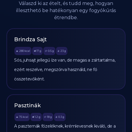
Válaszd ki az ételt, és tudd meg, hogyan
illeszthető be hatékonyan egy fogyókúrás
étrendbe.
Brindza Sajt
280
kcal
17
g
0.5
g
23
g
🔥
🥩
🥔
🫒
Sós, juhsajt jellegű íze van, de magas a zsírtartalma,
ezért reszelve, megszórva használd, ne fő
összetevőként.
Pasztinák
75
kcal
1.2
g
18
g
0.3
g
🔥
🥩
🥔
🫒
A paszternák főzeléknek, krémlevesnek kiváló, de a