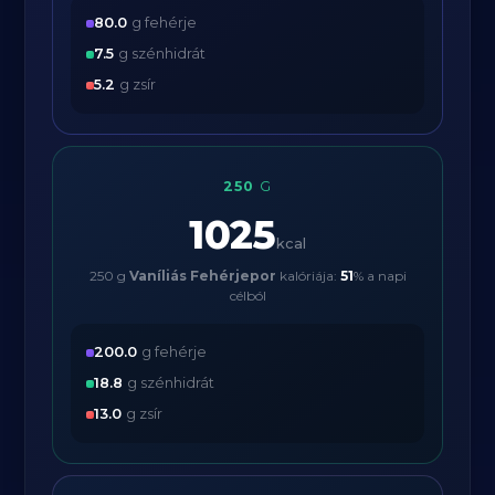
80.0
g fehérje
7.5
g szénhidrát
5.2
g zsír
250
G
1025
kcal
250 g
Vaníliás Fehérjepor
kalóriája:
51
% a napi
célból
200.0
g fehérje
18.8
g szénhidrát
13.0
g zsír