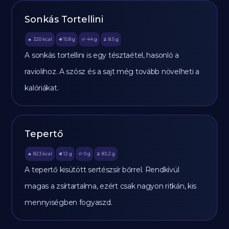
Sonkás Tortellini
320
kcal
15.8
g
44
g
8.5
g
🔥
🥩
🥔
🫒
A sonkás tortellini is egy tésztaétel, hasonló a
raviolihoz. A szósz és a sajt még tovább növelheti a
kalóriákat.
Tepertő
823
kcal
12
g
0
g
83.2
g
🔥
🥩
🥔
🫒
A tepertő kisütött sertészsír bőrrel. Rendkívül
magas a zsírtartalma, ezért csak nagyon ritkán, kis
mennyiségben fogyaszd.