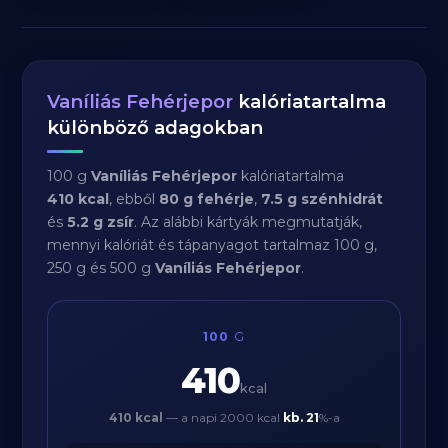
Vaníliás Fehérjepor
kalóriatartalma
különböző adagokban
100 g
Vaníliás Fehérjepor
kalóriatartalma
410 kcal
, ebből
80 g fehérje
,
7.5 g szénhidrát
és
5.2 g zsír
. Az alábbi kártyák megmutatják,
mennyi kalóriát és tápanyagot tartalmaz 100 g,
250 g és 500 g
Vaníliás Fehérjepor
.
100
G
410
kcal
410 kcal
— a napi 2000 kcal
kb.
21
%-a