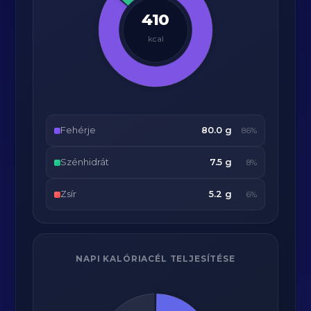
410
kcal
Fehérje
80.0 g
86%
Szénhidrát
7.5 g
8%
Zsír
5.2 g
6%
NAPI KALÓRIACÉL TELJESÍTÉSE