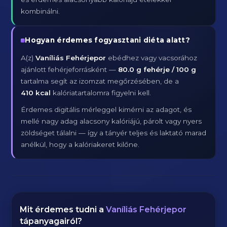
kombinálni.
Hogyan érdemes fogyasztani diéta alatt?
A(z)
Vaníliás Fehérjepor
ebédhez vagy vacsorához
ajánlott fehérjeforrásként —
80.0 g fehérje / 100 g
tartalma segít az izomzat megőrzésében, de a
410 kcal
kalóriatartalomra figyelni kell.
Érdemes digitális mérleggel kimérni az adagot, és
mellé nagy adag alacsony kalóriájú, párolt vagy nyers
zöldséget tálalni — így a tányér teljes és laktató marad
anélkül, hogy a kalóriakeret kilőne.
Mit érdemes tudni a
Vaníliás Fehérjepor
tápanyagairól?