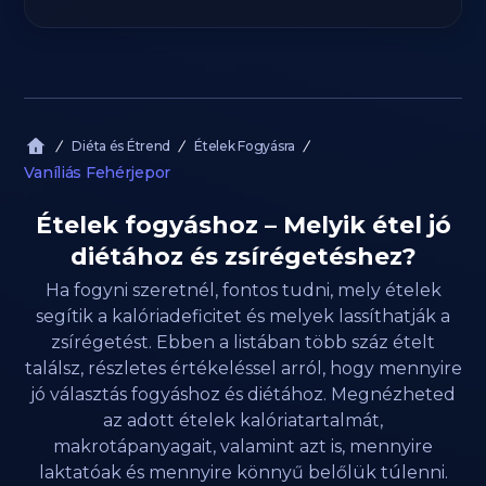
Diéta és Étrend
Ételek Fogyásra
Vaníliás Fehérjepor
Ételek fogyáshoz – Melyik étel jó
diétához és zsírégetéshez?
Ha fogyni szeretnél, fontos tudni, mely ételek
segítik a kalóriadeficitet és melyek lassíthatják a
zsírégetést. Ebben a listában több száz ételt
találsz, részletes értékeléssel arról, hogy mennyire
jó választás fogyáshoz és diétához. Megnézheted
az adott ételek kalóriatartalmát,
makrotápanyagait, valamint azt is, mennyire
laktatóak és mennyire könnyű belőlük túlenni.