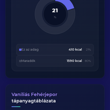
21
%
Ez az adag
410 kcal
21%
Maradék
1590 kcal
80%
Vaníliás Fehérjepor
tápanyagtáblázata