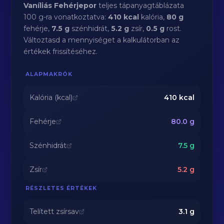
Vaníliás Fehérjepor
teljes tápanyagtáblázata
100 g-ra vonatkoztatva:
410 kcal
kalória,
80 g
fehérje,
7.5 g
szénhidrát,
5.2 g
zsír,
0.5 g
rost.
Változtasd a mennyiséget a kalkulátorban az
értékek frissítéséhez.
ALAPMAKRÓK
Kalória (kcal)
410
kcal
Fehérje
80.0
g
Szénhidrát
7.5
g
Zsír
5.2
g
RÉSZLETES ÉRTÉKEK
Telített zsírsav
3.1
g