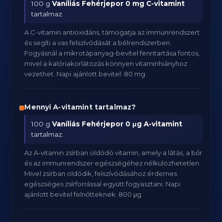
100 g
Vaníliás Fehérjepor
0 mg C-vitamint
tartalmaz.
A C-vitamin antioxidáns, támogatja az immunrendszert
és segíti a vas felszívódását a bélrendszerben.
Fogyásnál a mikrotápanyag-bevitel fenntartása fontos,
mivel a kalóriakorlátozás könnyen vitaminhiányhoz
vezethet. Napi ajánlott bevitel: 80 mg.
Mennyi A-vitamint tartalmaz?
100 g
Vaníliás Fehérjepor
0 μg A-vitamint
tartalmaz.
Az A-vitamin zsírban oldódó vitamin, amely a látás, a bőr
és az immunrendszer egészségéhez nélkülözhetetlen.
Mivel zsírban oldódik, felszívódásához érdemes
egészséges zsírforrással együtt fogyasztani. Napi
ajánlott bevitel felnőtteknek: 800 μg.