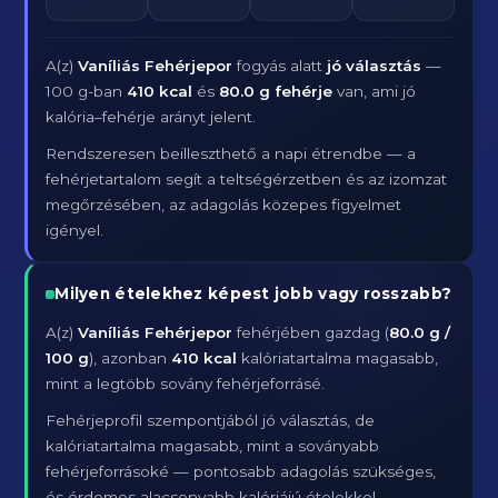
A(z)
Vaníliás Fehérjepor
fogyás alatt
jó választás
—
100 g-ban
410 kcal
és
80.0 g fehérje
van, ami jó
kalória–fehérje arányt jelent.
Rendszeresen beilleszthető a napi étrendbe — a
fehérjetartalom segít a teltségérzetben és az izomzat
megőrzésében, az adagolás közepes figyelmet
igényel.
Milyen ételekhez képest jobb vagy rosszabb?
A(z)
Vaníliás Fehérjepor
fehérjében gazdag (
80.0 g /
100 g
), azonban
410 kcal
kalóriatartalma magasabb,
mint a legtöbb sovány fehérjeforrásé.
Fehérjeprofil szempontjából jó választás, de
kalóriatartalma magasabb, mint a soványabb
fehérjeforrásoké — pontosabb adagolás szükséges,
és érdemes alacsonyabb kalóriájú ételekkel