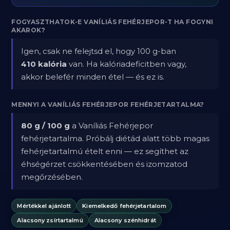
FOGYASZTHATOK-E VANÍLIÁS FEHÉRJEPOR-T HA FOGYNI
AKAROK?
Igen, csak ne felejtsd el, hogy 100 g-ban
410 kalória
van. Ha kalóriadeficitben vagy,
akkor belefér minden étel — és ez is.
MENNYI A VANÍLIÁS FEHÉRJEPOR FEHÉRJETARTALMA?
80 g / 100 g
a Vaníliás Fehérjepor
fehérjetartalma. Próbálj diétád alatt több magas
fehérjetartalmú ételt enni — ez segíthet az
éhségérzet csökkentésében és izomzatod
megőrzésében.
Mértékkel ajánlott
Kiemelkedő fehérjetartalom
Alacsony zsírtartalmú
Alacsony szénhidrát