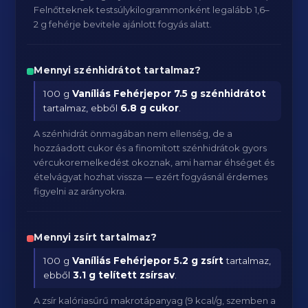
Felnőtteknek testsúlykilogrammonként legalább 1,6–
2 g fehérje bevitele ajánlott fogyás alatt.
Mennyi szénhidrátot tartalmaz?
100 g
Vaníliás Fehérjepor
7.5 g szénhidrátot
tartalmaz, ebből
6.8 g cukor
.
A szénhidrát önmagában nem ellenség, de a
hozzáadott cukor és a finomított szénhidrátok gyors
vércukoremelkedést okoznak, ami hamar éhséget és
ételvágyat hozhat vissza — ezért fogyásnál érdemes
figyelni az arányokra.
Mennyi zsírt tartalmaz?
100 g
Vaníliás Fehérjepor
5.2 g zsírt
tartalmaz,
ebből
3.1 g telített zsírsav
.
A zsír kalóriasűrű makrotápanyag (9 kcal/g, szemben a