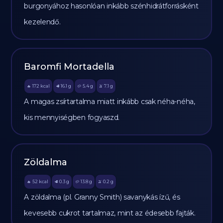
burgonyához hasonlóan inkább szénhidrátforrásként
kezelendő.
Baromfi Mortadella
172
kcal
16.1
g
5.4
g
7.1
g
🔥
🥩
🥔
🫒
A magas zsírtartalma miatt inkább csak néha-néha,
kis mennyiségben fogyaszd.
Zöldalma
52
kcal
0.3
g
13.8
g
0.2
g
🔥
🥩
🥔
🫒
A zöldalma (pl. Granny Smith) savanykás ízű, és
kevesebb cukrot tartalmaz, mint az édesebb fajták.