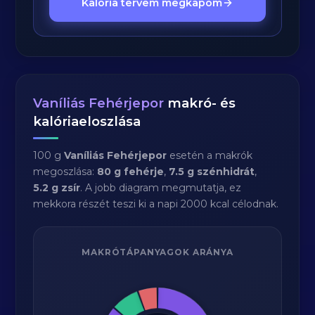
Kalória tervem megkapom
Vaníliás Fehérjepor
makró- és
kalóriaeloszlása
100 g
Vaníliás Fehérjepor
esetén a makrók
megoszlása:
80 g fehérje
,
7.5 g szénhidrát
,
5.2 g zsír
. A jobb diagram megmutatja, ez
mekkora részét teszi ki a napi 2000 kcal célodnak.
MAKRÓTÁPANYAGOK ARÁNYA