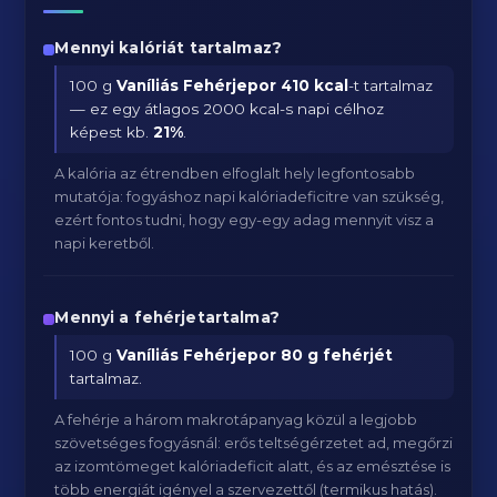
Mennyi kalóriát tartalmaz?
100 g
Vaníliás Fehérjepor
410 kcal
-t tartalmaz
— ez egy átlagos 2000 kcal-s napi célhoz
képest kb.
21
%
.
A kalória az étrendben elfoglalt hely legfontosabb
mutatója: fogyáshoz napi kalóriadeficitre van szükség,
ezért fontos tudni, hogy egy-egy adag mennyit visz a
napi keretből.
Mennyi a fehérjetartalma?
100 g
Vaníliás Fehérjepor
80 g fehérjét
tartalmaz.
A fehérje a három makrotápanyag közül a legjobb
szövetséges fogyásnál: erős teltségérzetet ad, megőrzi
az izomtömeget kalóriadeficit alatt, és az emésztése is
több energiát igényel a szervezettől (termikus hatás).