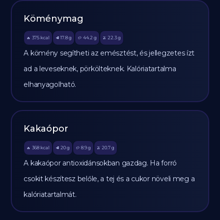
Köménymag
375
kcal
17.8
g
44.2
g
22.3
g
🔥
🥩
🥔
🫒
A kömény segítheti az emésztést, és jellegzetes ízt
ad a leveseknek, pörkölteknek. Kalóriatartalma
elhanyagolható.
Kakaópor
368
kcal
20
g
8.9
g
20.7
g
🔥
🥩
🥔
🫒
A kakaópor antioxidánsokban gazdag. Ha forró
csokit készítesz belőle, a tej és a cukor növeli meg a
kalóriatartalmát.