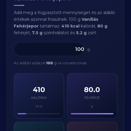
Add meg a fogyasztott mennyiséget és az alábbi
értékek azonnal frissülnek. 100 g
Vaníliás
Fehérjepor
tartalmaz:
410 kcal
kalóriát,
80 g
fehérjét,
7.5 g
szénhidrátot és
5.2 g
zsírt.
g
Az alábbi adatok
100
g-ra vonatkoznak.
🔥
💪
410
80.0
KALÓRIA
FEHÉRJE
kcal
g
⚡
🧈