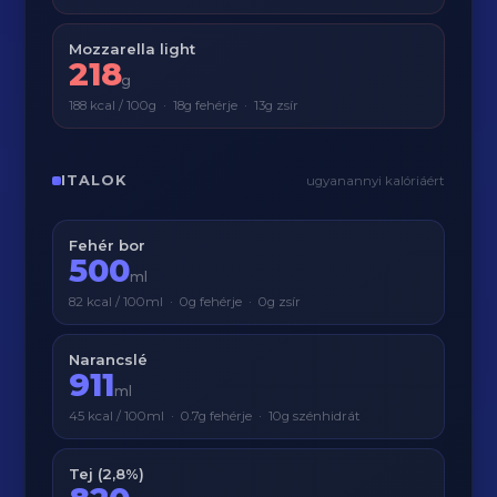
Mozzarella light
218
g
188 kcal / 100g · 18g fehérje · 13g zsír
ITALOK
ugyanannyi kalóriáért
Fehér bor
500
ml
82 kcal / 100ml · 0g fehérje · 0g zsír
Narancslé
911
ml
45 kcal / 100ml · 0.7g fehérje · 10g szénhidrát
Tej (2,8%)