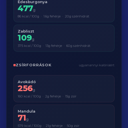
Édesburgonya
477
g
86 kcal / 100g · 1.6g fehérje · 20g szénhidrát
Zabliszt
109
g
375 kcal / 100g · 13g fehérje · 60g szénhidrát
ZSÍRFORRÁSOK
ugyanannyi kalóriáért
Avokádó
256
g
160 kcal / 100g · 2g fehérje · 15g zsír
Mandula
71
g
579 kcal / 100g · 21g fehérje · 50g zsír