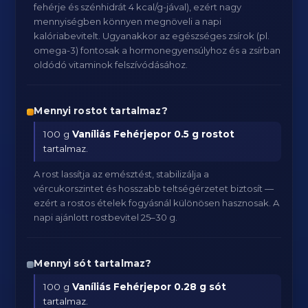
fehérje és szénhidrát 4 kcal/g-jával), ezért nagy
mennyiségben könnyen megnöveli a napi
kalóriabevitelt. Ugyanakkor az egészséges zsírok (pl.
omega-3) fontosak a hormonegyensúlyhoz és a zsírban
oldódó vitaminok felszívódásához.
Mennyi rostot tartalmaz?
100 g
Vaníliás Fehérjepor
0.5 g rostot
tartalmaz.
A rost lassítja az emésztést, stabilizálja a
vércukorszintet és hosszabb teltségérzetet biztosít —
ezért a rostos ételek fogyásnál különösen hasznosak. A
napi ajánlott rostbevitel 25–30 g.
Mennyi sót tartalmaz?
100 g
Vaníliás Fehérjepor
0.28 g sót
tartalmaz.