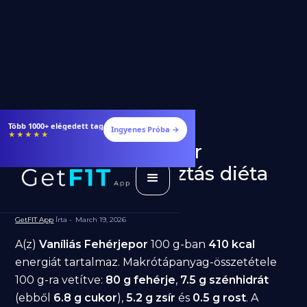
Több 1000+ elégedett tag
Ingyenes Próba →
★★★★★
Vaníliás Fehérjepor
fogyásra: jó választás diéta
alatt?
GetFIT App
Írta -
March 19, 2026
A(z)
Vaníliás Fehérjepor
100 g-ban
410 kcal
energiát tartalmaz. Makrótápanyag-összetétele
100 g-ra vetítve:
80 g fehérje
,
7.5 g szénhidrát
(ebből
6.8 g cukor
),
5.2 g zsír
és
0.5 g rost
. A