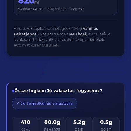
820
ml
50 kcal / 100ml · 3.4g fehérje · 2.8g zsír
Az értékek tájékoztató jellegűek, 100 g
Vaníliás
Fehérjepor
kalóriatartalmán (
410 kcal
) alapulnak. A
kiválasztott adag változtatásakor az egyenértékek
automatikusan frissülnek.
Összefoglaló: Jó választás fogyáshoz?
✓ Jó fogyókúrás választás
410
80.0g
5.2g
0.5g
KCAL
FEHÉRJE
ZSÍR
ROST