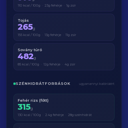
110 kcal / 100g · 23g fehérje · 1g zsír
Tojás
265
g
155 kcal / 100g · 13g fehérje · 11g zsír
Sovány túró
482
g
85 kcal / 100g · 12g fehérje · 4g zsír
SZÉNHIDRÁTFORRÁSOK
ugyanannyi kalóriáért
Fehér rizs (főtt)
315
g
130 kcal / 100g · 2.4g fehérje · 28g szénhidrát