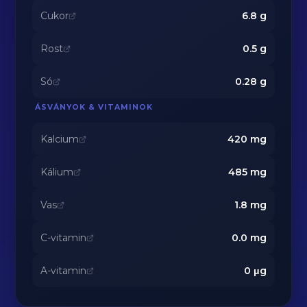
Cukor
6.8
g
Rost
0.5
g
Só
0.28
g
ÁSVÁNYOK & VITAMINOK
Kalcium
420
mg
Kálium
485
mg
Vas
1.8
mg
C-vitamin
0.0
mg
A-vitamin
0
μg