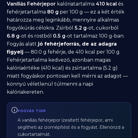
Vaníliás Fehérjepor
kalóriatartalma
410 kcal
és
fehérjetartalma
80 g
per 100 g — ez a két érték
határozza meg leginkább, mennyire alkalmas
fogyókúrás célokra. Zsírból
5.2 g
-ot, cukorból
6.8 g
-ot és rostból
0.5 g
-ot tartalmaz 100 g-ban.
Fogyás alatt
jó fehérjeforrás, de az adagra
figyelj
— 80.0 g fehérje, de 410 kcal per 100 g.
Fehérjetartalma kedvező, azonban magas
kalóriaértéke (410 kcal) és zsírtartalma (5.2 g)
miatt fogyáskor pontosan kell mérni az adagot —
könnyű véletlenül túlmenni a napi
kalóriakereten.
FOGYÁS TIPP
A vaníliás fehérjepor ízesített fehérjepor, ami
segítheti az izomépítést és a fogyást. Ellenőrizd a
cukortartalmát.