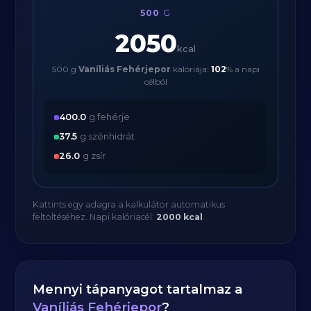
500
G
2050
kcal
500 g
Vaníliás Fehérjepor
kalóriája:
102
% a napi
célból
400.0
g fehérje
37.5
g szénhidrát
26.0
g zsír
Kattints egy adagra a kalkulátor automatikus
feltöltéséhez. Napi kalóriacél:
2000 kcal
.
Mennyi tápanyagot tartalmaz a
Vaníliás Fehérjepor
?