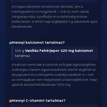
A magas sóbevitel vízretenciót okozhat, ami a
mérlegszámon is megjelenik — bár ez nem valódi
zsírgyarapodás, a puffadás és a nehézség érzése
kellemetlen. A WHO napi legfeljebb 5 g sóbevitelt ajánl
felnőtteknek.
Mennyi kalciumot tartalmaz?
100 g
Vaníliás Fehérjepor
420 mg kalciumot
tartalmaz.
A kalcium nemcsak a csontok és fogak egészségéhez
szükséges, hanem egyes kutatások szerint segíthet az
anyagcsere és a zsírégetés szabályozásában is — bár
ez önmagában nem helyettesíti a kalóriadeficitet. Napi
ajánlott bevitel felnőtteknek: 1000 mg.
Mennyi C-vitamint tartalmaz?