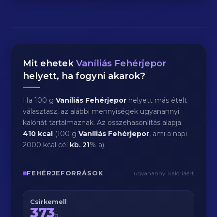
Mit ehetek
Vaníliás Fehérjepor
helyett, ha fogyni akarok?
Ha 100 g
Vaníliás Fehérjepor
helyett más ételt
választasz, az alábbi mennyiségek ugyanannyi
kalóriát tartalmaznak. Az összehasonlítás alapja:
410 kcal
(100 g
Vaníliás Fehérjepor
, ami a napi
2000 kcal cél
kb.
21
%-a).
FEHÉRJEFORRÁSOK
ugyanannyi kalóriáért
Csirkemell
373
g