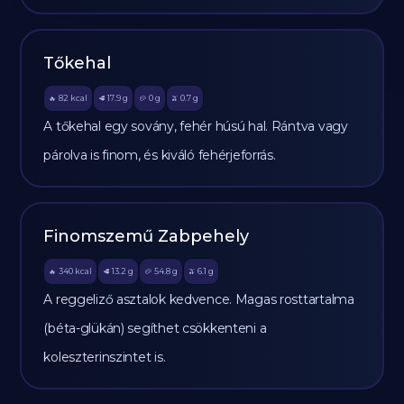
Tőkehal
82
kcal
17.9
g
0
g
0.7
g
🔥
🥩
🥔
🫒
A tőkehal egy sovány, fehér húsú hal. Rántva vagy
párolva is finom, és kiváló fehérjeforrás.
Finomszemű Zabpehely
340
kcal
13.2
g
54.8
g
6.1
g
🔥
🥩
🥔
🫒
A reggeliző asztalok kedvence. Magas rosttartalma
(béta-glükán) segíthet csökkenteni a
koleszterinszintet is.