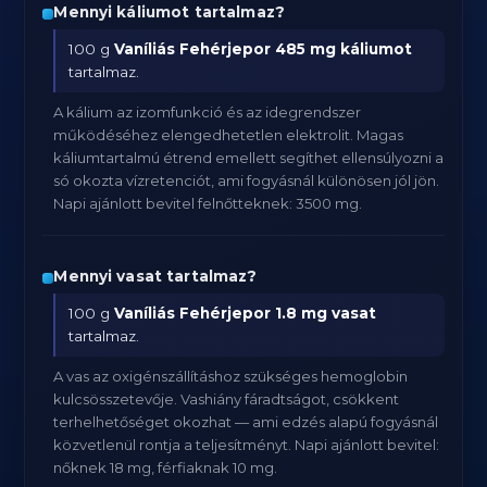
Mennyi káliumot tartalmaz?
100 g
Vaníliás Fehérjepor
485 mg káliumot
tartalmaz.
A kálium az izomfunkció és az idegrendszer
működéséhez elengedhetetlen elektrolit. Magas
káliumtartalmú étrend emellett segíthet ellensúlyozni a
só okozta vízretenciót, ami fogyásnál különösen jól jön.
Napi ajánlott bevitel felnőtteknek: 3500 mg.
Mennyi vasat tartalmaz?
100 g
Vaníliás Fehérjepor
1.8 mg vasat
tartalmaz.
A vas az oxigénszállításhoz szükséges hemoglobin
kulcsösszetevője. Vashiány fáradtságot, csökkent
terhelhetőséget okozhat — ami edzés alapú fogyásnál
közvetlenül rontja a teljesítményt. Napi ajánlott bevitel:
nőknek 18 mg, férfiaknak 10 mg.