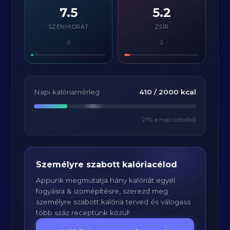
7.5
5.2
SZÉNHIDRÁT
ZSÍR
g
g
Napi kalóriamérleg
410
/
2000
kcal
21
% a napi célodból
Személyre szabott kalóriacélod
Appunk megmutatja hány kalóriát egyél
fogyásra & izomépítésre, szerezd meg
személyre szabott kalória terved és válogass
több száz receptünk közül!