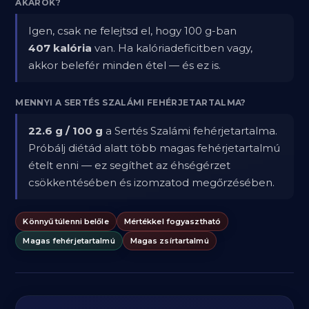
AKAROK?
Igen, csak ne felejtsd el, hogy 100 g-ban
407 kalória
van. Ha kalóriadeficitben vagy,
akkor belefér minden étel — és ez is.
MENNYI A SERTÉS SZALÁMI FEHÉRJETARTALMA?
22.6 g / 100 g
a Sertés Szalámi fehérjetartalma.
Próbálj diétád alatt több magas fehérjetartalmú
ételt enni — ez segíthet az éhségérzet
csökkentésében és izomzatod megőrzésében.
Könnyű túlenni belőle
Mértékkel fogyasztható
Magas fehérjetartalmú
Magas zsírtartalmú