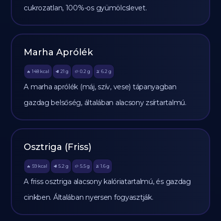
cukrozatlan, 100%-os gyümölcslevet.
Marha Aprólék
148
kcal
21
g
0.2
g
6.2
g
🔥
🥩
🥔
🫒
A marha aprólék (máj, szív, vese) tápanyagban
gazdag belsőség, általában alacsony zsírtartalmú.
Osztriga (Friss)
59
kcal
5.2
g
5.5
g
1.6
g
🔥
🥩
🥔
🫒
A friss osztriga alacsony kalóriatartalmú, és gazdag
cinkben. Általában nyersen fogyasztják.