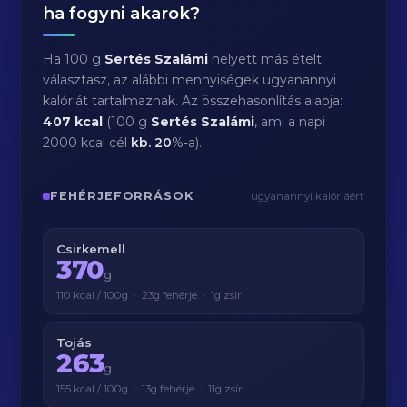
ha fogyni akarok?
Ha 100 g
Sertés Szalámi
helyett más ételt
választasz, az alábbi mennyiségek ugyanannyi
kalóriát tartalmaznak. Az összehasonlítás alapja:
407 kcal
(100 g
Sertés Szalámi
, ami a napi
2000 kcal cél
kb.
20
%-a).
FEHÉRJEFORRÁSOK
ugyanannyi kalóriáért
Csirkemell
370
g
110 kcal / 100g · 23g fehérje · 1g zsír
Tojás
263
g
155 kcal / 100g · 13g fehérje · 11g zsír