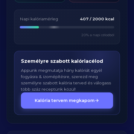
Napi kalóriamérleg
407
/
2000
kcal
20
% a napi célodból
Személyre szabott kalóriacélod
Appunk megmutatja hány kalóriát egyél
fogyásra & izomépítésre, szerezd meg
személyre szabott kalória terved és válogass
több száz receptünk közül!
Kalória tervem megkapom