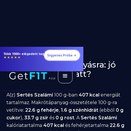
Étrendek, receptek és edzéstervek
Ingyenes Próba →
★★★★★
Sertés Szalámi fogyásra: jó
választás diéta alatt?
GetFIT App
Írta -
March 19, 2026
A(z)
Sertés Szalámi
100 g-ban
407 kcal
energiát
tartalmaz. Makrótápanyag-összetétele 100 g-ra
vetítve:
22.6 g fehérje
,
1.6 g szénhidrát
(ebből
0 g
cukor
),
33.7 g zsír
és
0 g rost
. A
Sertés Szalámi
kalóriatartalma
407 kcal
és fehérjetartalma
22.6 g