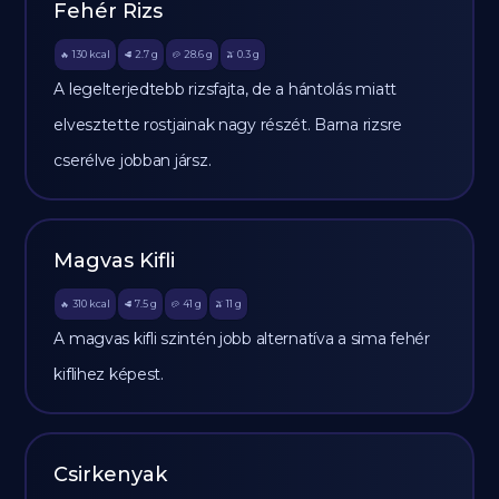
Fehér Rizs
130
kcal
2.7
g
28.6
g
0.3
g
🔥
🥩
🥔
🫒
A legelterjedtebb rizsfajta, de a hántolás miatt
elvesztette rostjainak nagy részét. Barna rizsre
cserélve jobban jársz.
Magvas Kifli
310
kcal
7.5
g
41
g
11
g
🔥
🥩
🥔
🫒
A magvas kifli szintén jobb alternatíva a sima fehér
kiflihez képest.
Csirkenyak