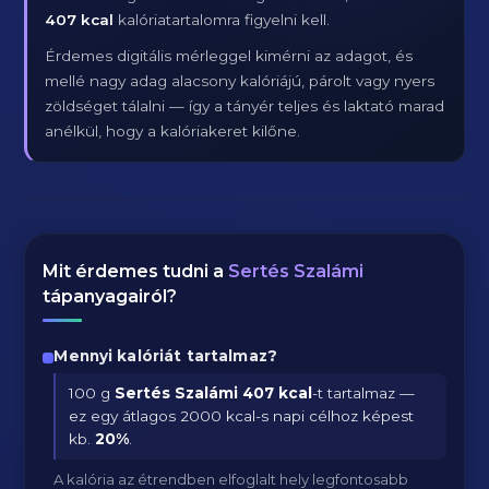
407 kcal
kalóriatartalomra figyelni kell.
Érdemes digitális mérleggel kimérni az adagot, és
mellé nagy adag alacsony kalóriájú, párolt vagy nyers
zöldséget tálalni — így a tányér teljes és laktató marad
anélkül, hogy a kalóriakeret kilőne.
Mit érdemes tudni a
Sertés Szalámi
tápanyagairól?
Mennyi kalóriát tartalmaz?
100 g
Sertés Szalámi
407 kcal
-t tartalmaz —
ez egy átlagos 2000 kcal-s napi célhoz képest
kb.
20
%
.
A kalória az étrendben elfoglalt hely legfontosabb