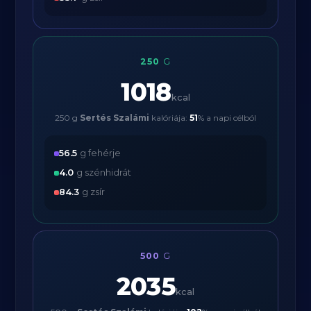
250
G
1018
kcal
250 g
Sertés Szalámi
kalóriája:
51
% a napi célból
56.5
g fehérje
4.0
g szénhidrát
84.3
g zsír
500
G
2035
kcal