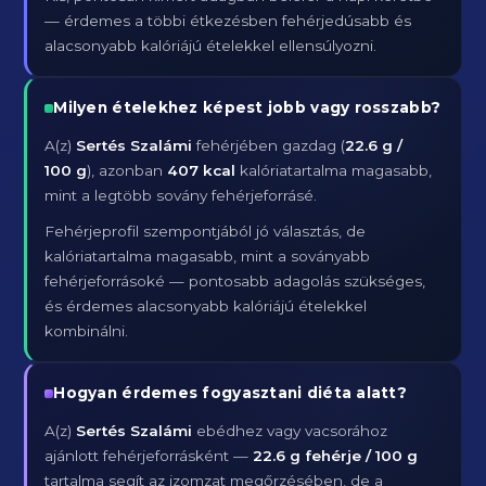
— érdemes a többi étkezésben fehérjedúsabb és
alacsonyabb kalóriájú ételekkel ellensúlyozni.
Milyen ételekhez képest jobb vagy rosszabb?
A(z)
Sertés Szalámi
fehérjében gazdag (
22.6 g /
100 g
), azonban
407 kcal
kalóriatartalma magasabb,
mint a legtöbb sovány fehérjeforrásé.
Fehérjeprofil szempontjából jó választás, de
kalóriatartalma magasabb, mint a soványabb
fehérjeforrásoké — pontosabb adagolás szükséges,
és érdemes alacsonyabb kalóriájú ételekkel
kombinálni.
Hogyan érdemes fogyasztani diéta alatt?
A(z)
Sertés Szalámi
ebédhez vagy vacsorához
ajánlott fehérjeforrásként —
22.6 g fehérje / 100 g
tartalma segít az izomzat megőrzésében, de a