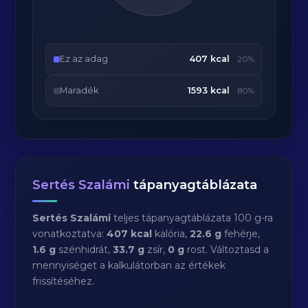
Ez az adag
407 kcal
20%
Maradék
1593 kcal
80%
Sertés Szalámi
tápanyagtáblázata
Sertés Szalámi
teljes tápanyagtáblázata 100 g-ra
vonatkoztatva:
407 kcal
kalória,
22.6 g
fehérje,
1.6 g
szénhidrát,
33.7 g
zsír,
0 g
rost. Változtasd a
mennyiséget a kalkulátorban az értékek
frissítéséhez.