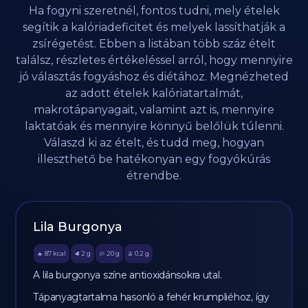
Ha fogyni szeretnél, fontos tudni, mely ételek
segítik a kalóriadeficitet és melyek lassíthatják a
zsírégetést. Ebben a listában több száz ételt
találsz, részletes értékeléssel arról, hogy mennyire
jó választás fogyáshoz és diétához. Megnézheted
az adott ételek kalóriatartalmát,
makrotápanyagait, valamint azt is, mennyire
laktatóak és mennyire könnyű belőlük túlenni.
Válaszd ki az ételt, és tudd meg, hogyan
illeszthető be hatékonyan egy fogyókúrás
étrendbe.
Lila Burgonya
87
kcal
2
g
20
g
0.2
g
🔥
🥩
🥔
🫒
A lila burgonya színe antioxidánsokra utal.
Tápanyagtartalma hasonló a fehér krumpliéhoz, így