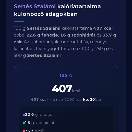
Sertés Szalámi
kalóriatartalma
különböző adagokban
100 g
Sertés Szalámi
kalóriatartalma
407 kcal
,
ebből
22.6 g fehérje
,
1.6 g szénhidrát
és
33.7 g
zsír
. Az alábbi kártyák megmutatják, mennyi
kalóriát és tápanyagot tartalmaz 100 g, 250 g és
500 g
Sertés Szalámi
.
100
G
407
kcal
407 kcal
— a napi 2000 kcal
kb.
20
%-a
22.6
g fehérje
1.6
g szénhidrát
33.7
g zsír