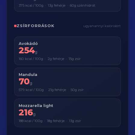
375 kcal / 100g · 13g fehérje · 60g szénhidrát
ZSÍRFORRÁSOK
ugyanannyi kalóriáért
Avokádó
254
g
160 kcal / 100g · 2g fehérje · 15g zsír
Mandula
70
g
579 kcal / 100g · 21g fehérje · 50g zsír
Mozzarella light
216
g
188 kcal / 100g · 18g fehérje · 13g zsír