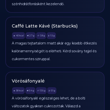
szénhidrátforrásként kezelendő.
Caffé Latte Kávé (Starbucks)
40
kcal
2.7
g
3.8
g
1.5
g
🔥
🥩
🥔
🫒
A magas tejtartalom miatt akár egy kisebb étkezés
kalóriamennyiségét is elérheti. Kérd sovány tejjel és
cukormentes sziruppal.
Vörösáfonyalé
58
kcal
0.4
g
13.6
g
0.1
g
🔥
🥩
🥔
🫒
A vörösáfonyalé egészséges lehet, de a bolti
változatok gyakran cukrozottak. Válaszd a