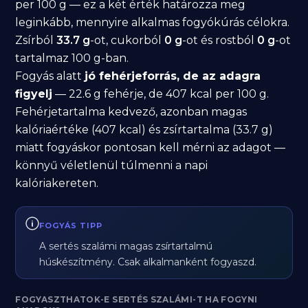
per 100 g — ez a két érték határozza meg
leginkább, mennyire alkalmas fogyókúrás célokra.
Zsírból
33.7 g
-ot, cukorból
0 g
-ot és rostból
0 g
-ot
tartalmaz 100 g-ban.
Fogyás alatt
jó fehérjeforrás, de az adagra
figyelj
— 22.6 g fehérje, de 407 kcal per 100 g.
Fehérjetartalma kedvező, azonban magas
kalóriaértéke (407 kcal) és zsírtartalma (33.7 g)
miatt fogyáskor pontosan kell mérni az adagot —
könnyű véletlenül túlmenni a napi
kalóriakereten.
FOGYÁS TIPP
A sertés szalámi magas zsírtartalmú
húskészítmény. Csak alkalmanként fogyaszd.
FOGYASZTHATOK-E SERTÉS SZALÁMI-T HA FOGYNI