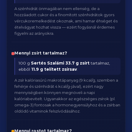
A szénhidrát önmagában nem ellenség, de a
hozzáadott cukor és a finomított szénhidrátok gyors
vércukoremelkedést okoznak, ami hamar éhséget és
ételvágyat hozhat vissza — ezért fogyásnál érdemes
figyelni az arányokra.
Mennyi zsírt tartalmaz?
100 g
Sertés Szalámi
33.7 g zsírt
tartalmaz,
ebből
11.9 g telített zsírsav
.
A zsír kalóriasűrű makrotápanyag (9 kcal/g, szemben a
fehérje és szénhidrát 4 kcal/g-jával), ezért nagy
mennyiségben könnyen megnöveli a napi
kalóriabevitelt. Ugyanakkor az egészséges zsírok (pl.
omega-3) fontosak a hormonegyensúlyhoz és a zsírban
oldódó vitaminok felszívódásához.
Mennyi rostot tartalmaz?