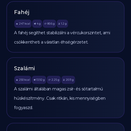
Fahéj
247
kcal
4
g
80.6
g
1.2
g
🔥
🥩
🥔
🫒
A fahéj segíthet stabilizálni a vércukorszintet, ami
csökkentheti a váratlan éhségérzetet.
Szalámi
250
kcal
13.92
g
2.25
g
20.11
g
🔥
🥩
🥔
🫒
A szalámi általában magas zsír- és sótartalmú
húskészítmény. Csak ritkán, kis mennyiségben
fogyaszd.