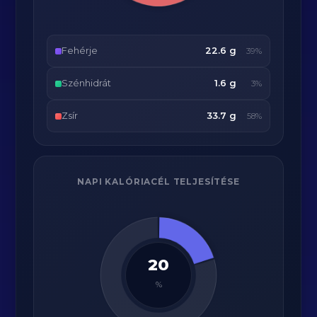
Fehérje
22.6 g
39%
Szénhidrát
1.6 g
3%
Zsír
33.7 g
58%
NAPI KALÓRIACÉL TELJESÍTÉSE
20
%