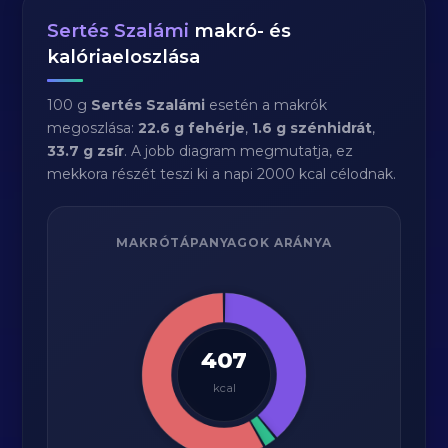
Sertés Szalámi
makró- és
kalóriaeloszlása
100 g
Sertés Szalámi
esetén a makrók
megoszlása:
22.6 g fehérje
,
1.6 g szénhidrát
,
33.7 g zsír
. A jobb diagram megmutatja, ez
mekkora részét teszi ki a napi 2000 kcal célodnak.
MAKRÓTÁPANYAGOK ARÁNYA
407
kcal