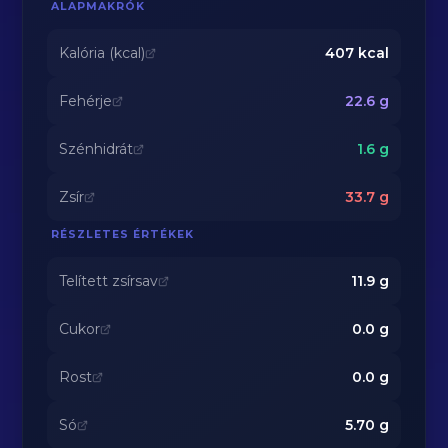
ALAPMAKRÓK
Kalória (kcal)
407
kcal
Fehérje
22.6
g
Szénhidrát
1.6
g
Zsír
33.7
g
RÉSZLETES ÉRTÉKEK
Telített zsírsav
11.9
g
Cukor
0.0
g
Rost
0.0
g
Só
5.70
g