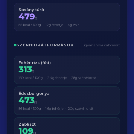
Sovány túró
479
g
85 kcal / 100g · 12g fehérje · 4g zsír
SZÉNHIDRÁTFORRÁSOK
ugyanannyi kalóriáért
Fehér rizs (főtt)
313
g
130 kcal / 100g · 2.4g fehérje · 28g szénhidrát
Édesburgonya
473
g
86 kcal / 100g · 1.6g fehérje · 20g szénhidrát
Zabliszt
109
g