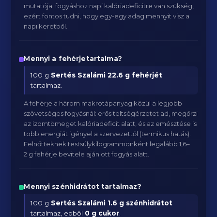
mutatója: fogyáshoz napi kalóriadeficitre van szükség,
ezért fontos tudni, hogy egy-egy adag mennyit visz a
napi keretből.
Mennyi a fehérjetartalma?
100 g
Sertés Szalámi
22.6 g fehérjét
tartalmaz.
A fehérje a három makrotápanyag közül a legjobb
szövetséges fogyásnál: erős teltségérzetet ad, megőrzi
az izomtömeget kalóriadeficit alatt, és az emésztése is
több energiát igényel a szervezettől (termikus hatás).
Felnőtteknek testsúlykilogrammonként legalább 1,6–
2 g fehérje bevitele ajánlott fogyás alatt.
Mennyi szénhidrátot tartalmaz?
100 g
Sertés Szalámi
1.6 g szénhidrátot
tartalmaz, ebből
0 g cukor
.