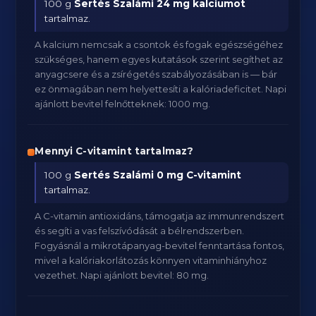
100 g
Sertés Szalámi
24 mg kalciumot
tartalmaz.
A kalcium nemcsak a csontok és fogak egészségéhez
szükséges, hanem egyes kutatások szerint segíthet az
anyagcsere és a zsírégetés szabályozásában is — bár
ez önmagában nem helyettesíti a kalóriadeficitet. Napi
ajánlott bevitel felnőtteknek: 1000 mg.
Mennyi C-vitamint tartalmaz?
100 g
Sertés Szalámi
0 mg C-vitamint
tartalmaz.
A C-vitamin antioxidáns, támogatja az immunrendszert
és segíti a vas felszívódását a bélrendszerben.
Fogyásnál a mikrotápanyag-bevitel fenntartása fontos,
mivel a kalóriakorlátozás könnyen vitaminhiányhoz
vezethet. Napi ajánlott bevitel: 80 mg.