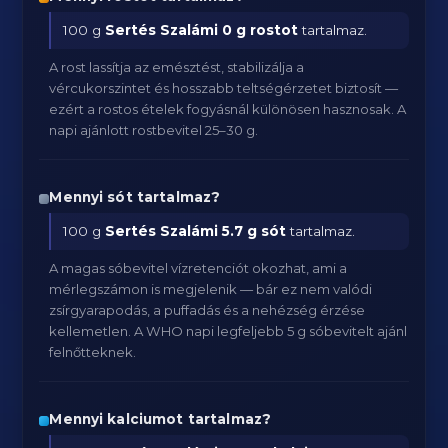
100 g
Sertés Szalámi
0 g rostot
tartalmaz.
A rost lassítja az emésztést, stabilizálja a
vércukorszintet és hosszabb teltségérzetet biztosít —
ezért a rostos ételek fogyásnál különösen hasznosak. A
napi ajánlott rostbevitel 25–30 g.
Mennyi sót tartalmaz?
100 g
Sertés Szalámi
5.7 g sót
tartalmaz.
A magas sóbevitel vízretenciót okozhat, ami a
mérlegszámon is megjelenik — bár ez nem valódi
zsírgyarapodás, a puffadás és a nehézség érzése
kellemetlen. A WHO napi legfeljebb 5 g sóbevitelt ajánl
felnőtteknek.
Mennyi kalciumot tartalmaz?