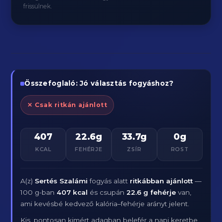
frissülnek.
Összefoglaló: Jó választás fogyáshoz?
✕ Csak ritkán ajánlott
407
22.6g
33.7g
0g
KCAL
FEHÉRJE
ZSÍR
ROST
A(z)
Sertés Szalámi
fogyás alatt
ritkábban ajánlott
—
100 g-ban
407 kcal
és csupán
22.6 g fehérje
van,
ami kevésbé kedvező kalória–fehérje arányt jelent.
Kis, pontosan kimért adagban belefér a napi keretbe