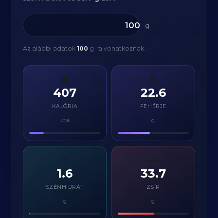
g
Az alábbi adatok
100
g-ra vonatkoznak.
🔥
💪
407
22.6
KALÓRIA
FEHÉRJE
kcal
g
⚡
🧈
1.6
33.7
SZÉNHIDRÁT
ZSÍR
g
g