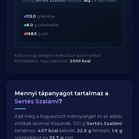
500 g
Sertés Szalámi
kalóriája:
102
% a napi célból
113.0
g fehérje
8.0
g szénhidrát
168.5
g zsír
Kattints egy adagra a kalkulátor automatikus
feltöltéséhez. Napi kalóriacél:
2000 kcal
.
Mennyi tápanyagot tartalmaz a
Sertés Szalámi
?
Add meg a fogyasztott mennyiséget és az alábbi
értékek azonnal frissülnek. 100 g
Sertés Szalámi
tartalmaz:
407 kcal
kalóriát,
22.6 g
fehérjét,
1.6 g
szénhidrátot és
33.7 g
zsírt.