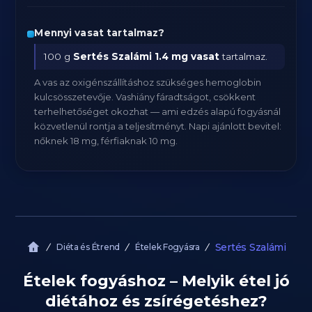
Mennyi vasat tartalmaz?
100 g
Sertés Szalámi
1.4 mg vasat
tartalmaz.
A vas az oxigénszállításhoz szükséges hemoglobin
kulcsösszetevője. Vashiány fáradtságot, csökkent
terhelhetőséget okozhat — ami edzés alapú fogyásnál
közvetlenül rontja a teljesítményt. Napi ajánlott bevitel:
nőknek 18 mg, férfiaknak 10 mg.
Sertés Szalámi
Diéta és Étrend
Ételek Fogyásra
Ételek fogyáshoz – Melyik étel jó
diétához és zsírégetéshez?