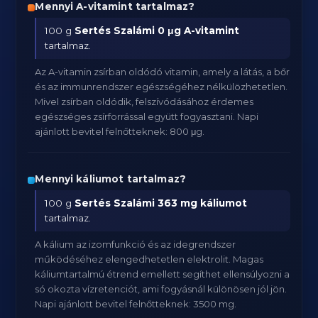
Mennyi A-vitamint tartalmaz?
100 g
Sertés Szalámi
0 μg A-vitamint
tartalmaz.
Az A-vitamin zsírban oldódó vitamin, amely a látás, a bőr
és az immunrendszer egészségéhez nélkülözhetetlen.
Mivel zsírban oldódik, felszívódásához érdemes
egészséges zsírforrással együtt fogyasztani. Napi
ajánlott bevitel felnőtteknek: 800 μg.
Mennyi káliumot tartalmaz?
100 g
Sertés Szalámi
363 mg káliumot
tartalmaz.
A kálium az izomfunkció és az idegrendszer
működéséhez elengedhetetlen elektrolit. Magas
káliumtartalmú étrend emellett segíthet ellensúlyozni a
só okozta vízretenciót, ami fogyásnál különösen jól jön.
Napi ajánlott bevitel felnőtteknek: 3500 mg.