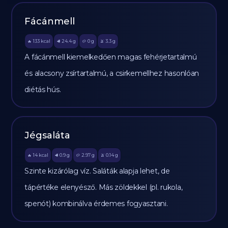
Fácánmell
133
kcal
24.4
g
0
g
3.3
g
🔥
🥩
🥔
🫒
A fácánmell kiemelkedően magas fehérjetartalmú
és alacsony zsírtartalmú, a csirkemellhez hasonlóan
diétás hús.
Jégsaláta
14
kcal
0.9
g
2.97
g
0.14
g
🔥
🥩
🥔
🫒
Szinte kizárólag víz. Saláták alapja lehet, de
tápértéke elenyésző. Más zöldekkel (pl. rukola,
spenót) kombinálva érdemes fogyasztani.