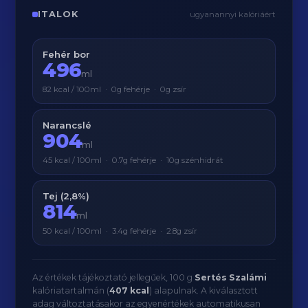
ITALOK
ugyanannyi kalóriáért
Fehér bor
496
ml
82 kcal / 100ml · 0g fehérje · 0g zsír
Narancslé
904
ml
45 kcal / 100ml · 0.7g fehérje · 10g szénhidrát
Tej (2,8%)
814
ml
50 kcal / 100ml · 3.4g fehérje · 2.8g zsír
Az értékek tájékoztató jellegűek, 100 g
Sertés Szalámi
kalóriatartalmán (
407 kcal
) alapulnak. A kiválasztott
adag változtatásakor az egyenértékek automatikusan