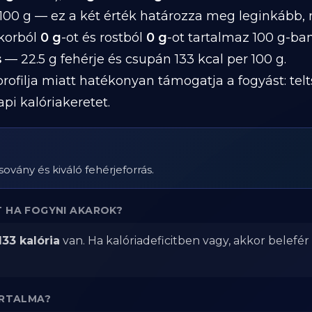
100 g — ez a két érték határozza meg leginkább,
ukorból
0 g
-ot és rostból
0 g
-ot tartalmaz 100 g-ban
s
— 22.5 g fehérje és csupán 133 kcal per 100 g.
profilja miatt hatékonyan támogatja a fogyást: telt
i kalóriakeretet.
sovány és kiváló fehérjeforrás.
 HA FOGYNI AKAROK?
133 kalória
van. Ha kalóriadeficitben vagy, akkor belefé
ARTALMA?