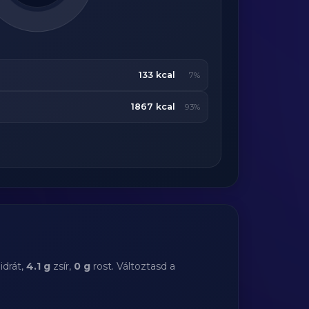
133 kcal
7%
1867 kcal
93%
idrát,
4.1 g
zsír,
0 g
rost. Változtasd a