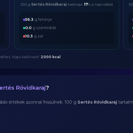
250 g
Sertés Rövidkaraj
kalóriája:
17
% a napi célból
5
56.3
g fehérje
0.0
g szénhidrát
10.3
g zsír
séhez. Napi kalóriacél:
2000 kcal
.
ertés Rövidkaraj
?
bi értékek azonnal frissülnek. 100 g
Sertés Rövidkaraj
tartal