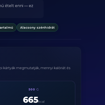
mú ételt enni — ez
tartalmú
Alacsony szénhidrát
bbi kártyák megmutatják, mennyi kalóriát és
500
G
665
kcal