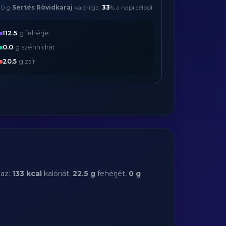
00 g
Sertés Rövidkaraj
kalóriája:
33
% a napi célból
112.5
g fehérje
0.0
g szénhidrát
20.5
g zsír
maz:
133 kcal
kalóriát,
22.5 g
fehérjét,
0 g