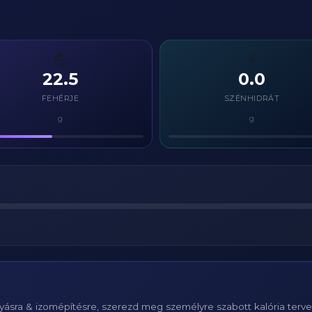
💪
⚡
22.5
0.0
FEHÉRJE
SZÉNHIDRÁT
g
g
ásra & izomépítésre, szerezd meg személyre szabott kalória terv