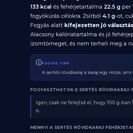
133 kcal
és fehérjetartalma
22.5 g
per 
fogyókúrás célokra. Zsírból
4.1 g
-ot, c
Fogyás alatt
kifejezetten jó választá
Alacsony kalóriatartalma és jó fehérje
izomtömeget, és nem terheli meg a nap
FOGYÁS TIPP
A sertés rövidkaraj a karaj egy része, ami 
FOGYASZTHATOK-E SERTÉS RÖVIDKARAJ-T
Igen, csak ne felejtsd el, hogy 100 g-ban
is.
MENNYI A SERTÉS RÖVIDKARAJ FEHÉRJET