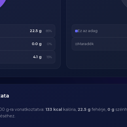
22.5 g
Ez az adag
85%
0.0 g
Maradék
0%
4.1 g
15%
ata
100 g-ra vonatkoztatva:
133 kcal
kalória,
22.5 g
fehérje,
0 g
szénh
téséhez.