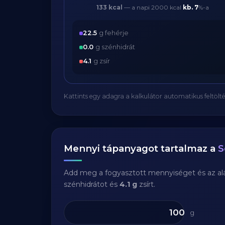
133 kcal
— a napi 2000 kcal
kb.
7
%-a
22.5
g fehérje
0.0
g szénhidrát
4.1
g zsír
Kattints egy adagra a kalkulátor automatikus feltölté
Mennyi tápanyagot tartalmaz a
S
Add meg a fogyasztott mennyiséget és az aláb
szénhidrátot és
4.1 g
zsírt.
g