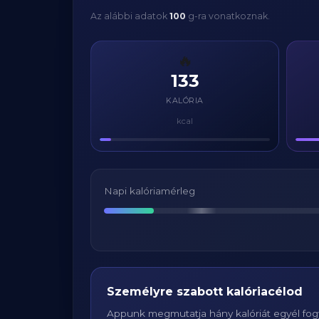
Az alábbi adatok
100
g-ra vonatkoznak.
🔥
133
KALÓRIA
kcal
Napi kalóriamérleg
Személyre szabott kalóriacélod
Appunk megmutatja hány kalóriát egyél fogy