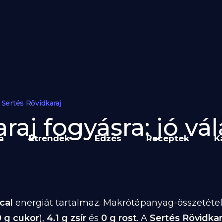
Sertés Rövidkaraj
raj fogyásra: jó vál
a
Étrendek
Edzés
Receptek
K
cal
energiát tartalmaz. Makrótápanyag-összetétele
0 g cukor
),
4.1 g zsír
és
0 g rost
. A
Sertés Rövidkar