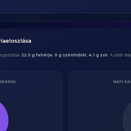
iaeloszlása
egoszlása:
22.5 g fehérje
,
0 g szénhidrát
,
4.1 g zsír
. A jobb di
ARÁNYA
NAPI KA