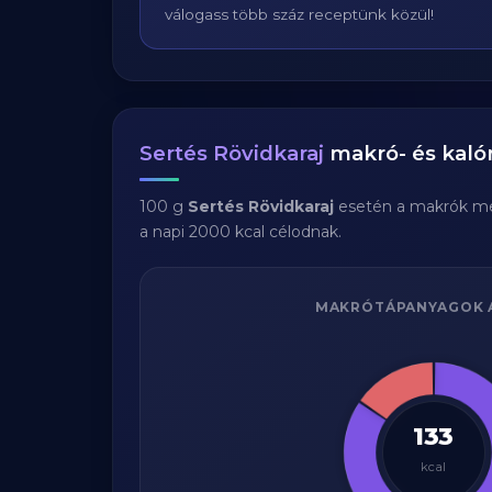
válogass több száz receptünk közül!
Sertés Rövidkaraj
makró- és kalór
100 g
Sertés Rövidkaraj
esetén a makrók m
a napi 2000 kcal célodnak.
MAKRÓTÁPANYAGOK 
133
kcal