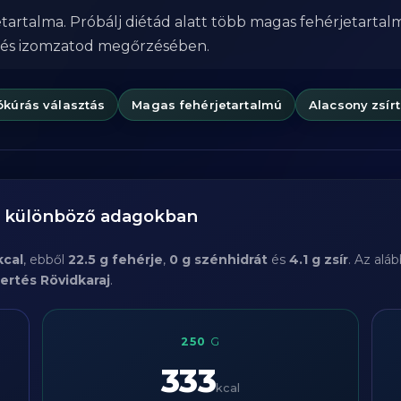
etartalma. Próbálj diétád alatt több magas fehérjetartal
 és izomzatod megőrzésében.
ókúrás választás
Magas fehérjetartalmú
Alacsony zsír
a különböző adagokban
kcal
, ebből
22.5 g fehérje
,
0 g szénhidrát
és
4.1 g zsír
. Az alá
ertés Rövidkaraj
.
250
G
333
kcal