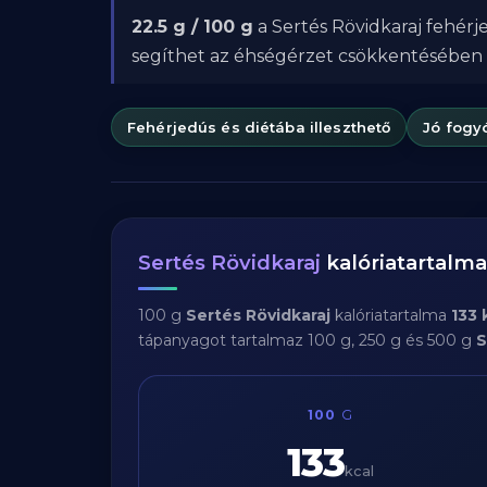
22.5 g / 100 g
a Sertés Rövidkaraj fehérj
segíthet az éhségérzet csökkentésében
Fehérjedús és diétába illeszthető
Jó fogy
Sertés Rövidkaraj
kalóriatartalm
100 g
Sertés Rövidkaraj
kalóriatartalma
133 
tápanyagot tartalmaz 100 g, 250 g és 500 g
S
100
G
133
kcal