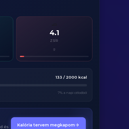
🧈
4.1
ZSÍR
g
133
/
2000
kcal
7
% a napi célodból
Kalória tervem megkapom
ed és