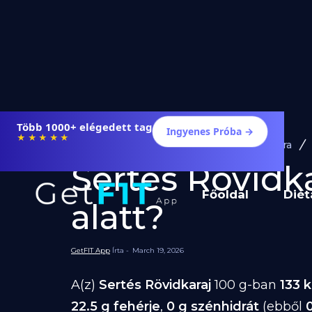
Több 1000+ elégedett tag
Ingyenes Próba →
★★★★★
Diéta és Étrend
Ételek Fogyásra
Sertés Rövidka
Főoldal
Diét
alatt?
GetFIT App
Írta -
March 19, 2026
A(z)
Sertés Rövidkaraj
100 g-ban
133 k
22.5 g fehérje
,
0 g szénhidrát
(ebből