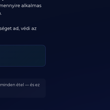
 mennyire alkalmas
.
séget ad, védi az
r minden étel — és ez