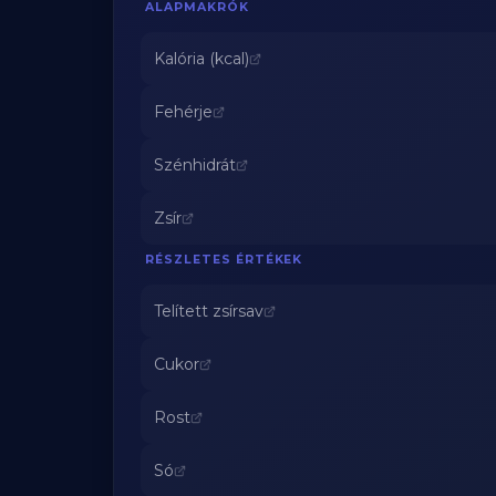
ALAPMAKRÓK
Kalória (kcal)
Fehérje
Szénhidrát
Zsír
RÉSZLETES ÉRTÉKEK
Telített zsírsav
Cukor
Rost
Só