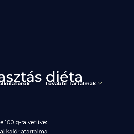
asztás diéta
alkulátorok
További Tartalmak
 100 g-ra vetítve:
aj
kalóriatartalma