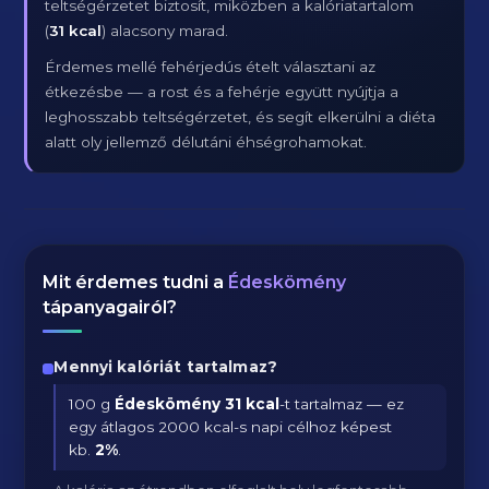
teltségérzetet biztosít, miközben a kalóriatartalom
(
31 kcal
) alacsony marad.
Érdemes mellé fehérjedús ételt választani az
étkezésbe — a rost és a fehérje együtt nyújtja a
leghosszabb teltségérzetet, és segít elkerülni a diéta
alatt oly jellemző délutáni éhségrohamokat.
Mit érdemes tudni a
Édeskömény
tápanyagairól?
Mennyi kalóriát tartalmaz?
100 g
Édeskömény
31 kcal
-t tartalmaz — ez
egy átlagos 2000 kcal-s napi célhoz képest
kb.
2
%
.