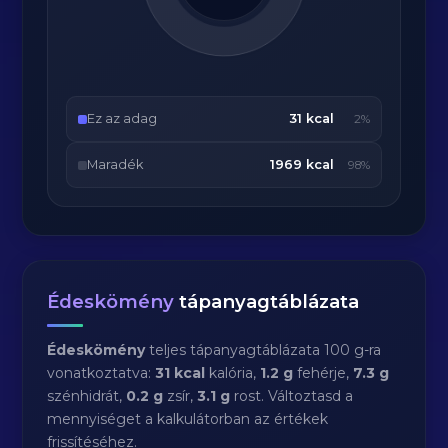
Ez az adag
31 kcal
2%
Maradék
1969 kcal
98%
Édeskömény
tápanyagtáblázata
Édeskömény
teljes tápanyagtáblázata 100 g-ra
vonatkoztatva:
31 kcal
kalória,
1.2 g
fehérje,
7.3 g
szénhidrát,
0.2 g
zsír,
3.1 g
rost. Változtasd a
mennyiséget a kalkulátorban az értékek
frissítéséhez.