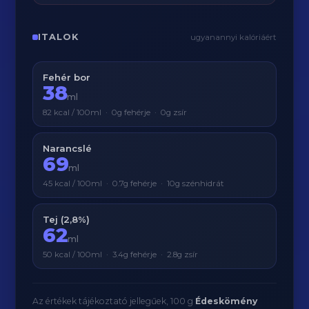
ITALOK
ugyanannyi kalóriáért
Fehér bor
38
ml
82 kcal / 100ml · 0g fehérje · 0g zsír
Narancslé
69
ml
45 kcal / 100ml · 0.7g fehérje · 10g szénhidrát
Tej (2,8%)
62
ml
50 kcal / 100ml · 3.4g fehérje · 2.8g zsír
Az értékek tájékoztató jellegűek, 100 g
Édeskömény