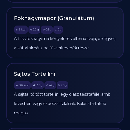
Fokhagymapor (Granulátum)
3
kcal
0.2
g
0.6
g
0
g
🔥
🥩
🥔
🫒
A friss fokhagyma kényelmes alternatívája, de figyelj
a sótartalmára, ha fűszerkeverék része.
Sajtos Tortellini
307
kcal
13.5
g
47
g
7.3
g
🔥
🥩
🥔
🫒
A sajttal töltött tortellini egy olasz tésztaféle, amit
levesben vagy szósszal tálalnak. Kalóriatartalma
magas.