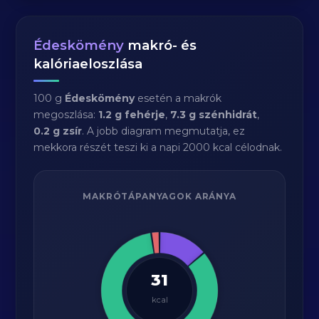
Édeskömény
makró- és
kalóriaeloszlása
100 g
Édeskömény
esetén a makrók
megoszlása:
1.2 g fehérje
,
7.3 g szénhidrát
,
0.2 g zsír
. A jobb diagram megmutatja, ez
mekkora részét teszi ki a napi 2000 kcal célodnak.
MAKRÓTÁPANYAGOK ARÁNYA
31
kcal