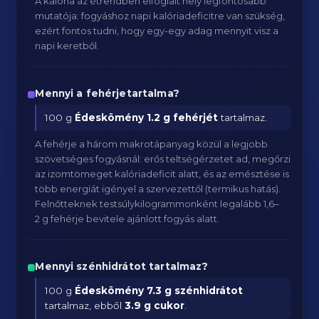
A kalória az étrendben elfoglalt hely legfontosabb
mutatója: fogyáshoz napi kalóriadeficitre van szükség,
ezért fontos tudni, hogy egy-egy adag mennyit visz a
napi keretből.
Mennyi a fehérjetartalma?
100 g
Édeskömény
1.2 g fehérjét
tartalmaz.
A fehérje a három makrotápanyag közül a legjobb
szövetséges fogyásnál: erős teltségérzetet ad, megőrzi
az izomtömeget kalóriadeficit alatt, és az emésztése is
több energiát igényel a szervezettől (termikus hatás).
Felnőtteknek testsúlykilogrammonként legalább 1,6–
2 g fehérje bevitele ajánlott fogyás alatt.
Mennyi szénhidrátot tartalmaz?
100 g
Édeskömény
7.3 g szénhidrátot
tartalmaz, ebből
3.9 g cukor
.