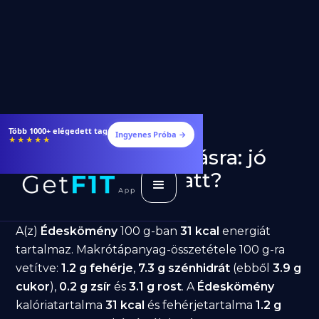
Étrendek, receptek és edzéstervek
Ingyenes Próba →
★★★★★
Édeskömény fogyásra: jó
választás diéta alatt?
GetFIT App
Írta -
March 19, 2026
A(z)
Édeskömény
100 g-ban
31 kcal
energiát
tartalmaz. Makrótápanyag-összetétele 100 g-ra
vetítve:
1.2 g fehérje
,
7.3 g szénhidrát
(ebből
3.9 g
cukor
),
0.2 g zsír
és
3.1 g rost
. A
Édeskömény
kalóriatartalma
31 kcal
és fehérjetartalma
1.2 g