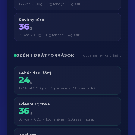
155 kcal / 100g · 13g fehérje · 11g zsír
Sovány túró
36
g
85 kcal / 100g · 12g fehérje · 4g zsír
SZÉNHIDRÁTFORRÁSOK
ugyanannyi kalóriáért
Fehér rizs (főtt)
24
g
130 kcal / 100g · 2.4g fehérje · 28g szénhidrát
Édesburgonya
36
g
86 kcal / 100g · 1.6g fehérje · 20g szénhidrát