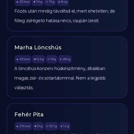
313
kcal
7.6
g
75
g
8.4
g
🔥
🥩
🥔
🫒
Főzés után mindig távolítsd el, mert ehetetlen, de
főleg zsírégető hatása nincs, csupán ízesít.
Marha Löncshús
321
kcal
12.5
g
1.8
g
28.6
g
🔥
🥩
🥔
🫒
A löncshús konzerv húskészítmény, általában
magas zsír- és sótartalommal. Nem a legjobb
választás.
Fehér Pita
275
kcal
9.1
g
55.7
g
1.2
g
🔥
🥩
🥔
🫒