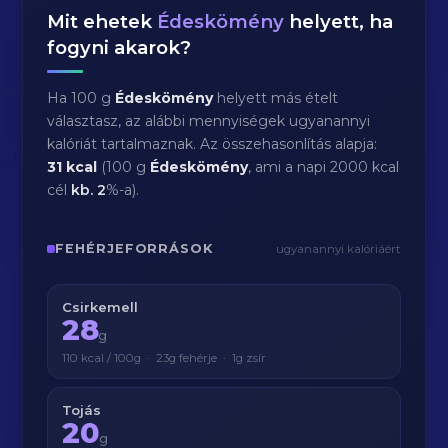
Mit ehetek
Édeskömény
helyett, ha
fogyni akarok?
Ha 100 g
Édeskömény
helyett más ételt
választasz, az alábbi mennyiségek ugyanannyi
kalóriát tartalmaznak. Az összehasonlítás alapja:
31 kcal
(100 g
Édeskömény
, ami a napi 2000 kcal
cél
kb.
2
%-a).
FEHÉRJEFORRÁSOK
ugyanannyi kalóriáért
Csirkemell
28
g
110 kcal / 100g · 23g fehérje · 1g zsír
Tojás
20
g