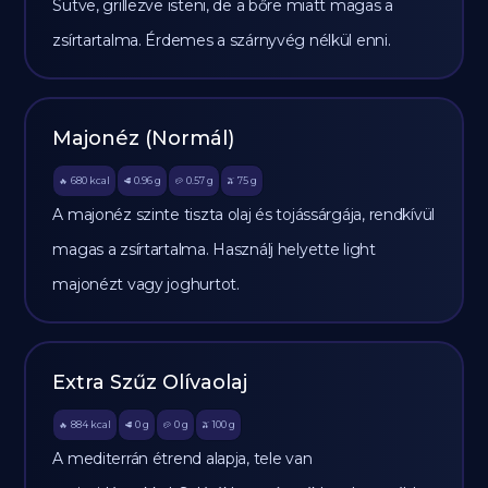
Sütve, grillezve isteni, de a bőre miatt magas a
zsírtartalma. Érdemes a szárnyvég nélkül enni.
Majonéz (Normál)
680
kcal
0.96
g
0.57
g
75
g
🔥
🥩
🥔
🫒
A majonéz szinte tiszta olaj és tojássárgája, rendkívül
magas a zsírtartalma. Használj helyette light
majonézt vagy joghurtot.
Extra Szűz Olívaolaj
884
kcal
0
g
0
g
100
g
🔥
🥩
🥔
🫒
A mediterrán étrend alapja, tele van