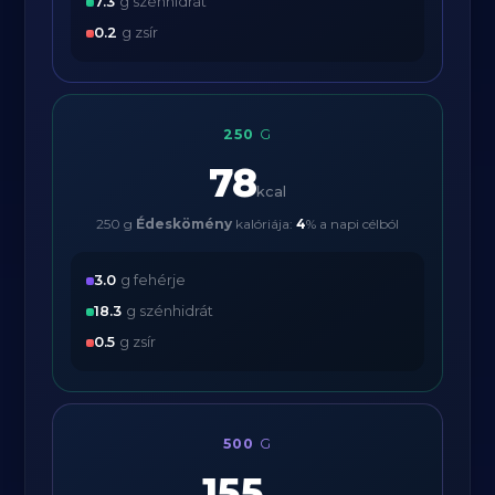
7.3
g szénhidrát
0.2
g zsír
250
G
78
kcal
250 g
Édeskömény
kalóriája:
4
% a napi célból
3.0
g fehérje
18.3
g szénhidrát
0.5
g zsír
500
G
155