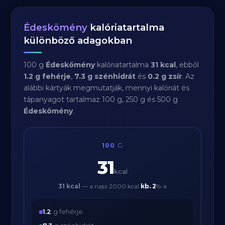
Édeskömény
kalóriatartalma
különböző adagokban
100 g
Édeskömény
kalóriatartalma
31 kcal
, ebből
1.2 g fehérje
,
7.3 g szénhidrát
és
0.2 g zsír
. Az
alábbi kártyák megmutatják, mennyi kalóriát és
tápanyagot tartalmaz 100 g, 250 g és 500 g
Édeskömény
.
100
G
31
kcal
31 kcal
— a napi 2000 kcal
kb.
2
%-a
1.2
g fehérje