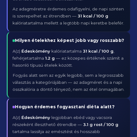
Az adagméretre érdemes odafigyelni, de napi szinten
is szerepelhet az étrendben —
31 kcal / 100 g
kalóriatartalma mellett a legtöbb napi keretbe belefér.
Milyen ételekhez képest jobb vagy rosszabb?
A(z)
Édeskömény
kalóriatartalma
31 kcal / 100 g
,
fehérjetartalma
1.2 g
— ez közepes értéknek számít a
hasonló típusú ételek között.
Fogyás alatt sem az egyik legjobb, sem a legrosszabb
választás a kategóriájában — az adagméret és a napi
összkalória a döntő tényező, nem az étel önmagában.
Hogyan érdemes fogyasztani diéta alatt?
A(z)
Édeskömény
legjobban ebéd vagy vacsora
részeként illeszthető étrendbe —
3.1 g rost / 100 g
tartalma lassítja az emésztést és hosszabb