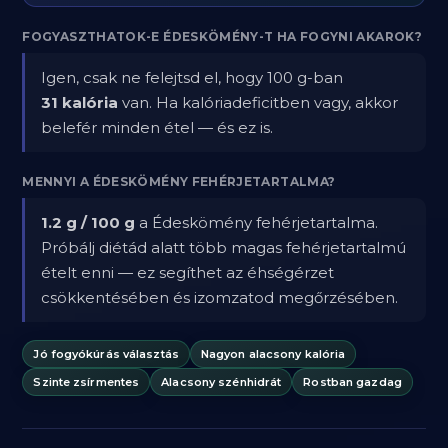
FOGYASZTHATOK-E ÉDESKÖMÉNY-T HA FOGYNI AKAROK?
Igen, csak ne felejtsd el, hogy 100 g-ban
31 kalória
van. Ha kalóriadeficitben vagy, akkor
belefér minden étel — és ez is.
MENNYI A ÉDESKÖMÉNY FEHÉRJETARTALMA?
1.2 g / 100 g
a Édeskömény fehérjetartalma.
Próbálj diétád alatt több magas fehérjetartalmú
ételt enni — ez segíthet az éhségérzet
csökkentésében és izomzatod megőrzésében.
Jó fogyókúrás választás
Nagyon alacsony kalória
Szinte zsírmentes
Alacsony szénhidrát
Rostban gazdag