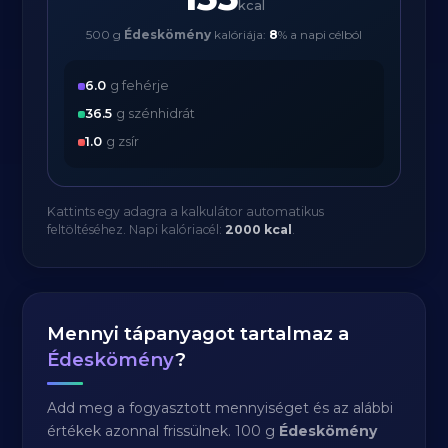
kcal
500 g
Édeskömény
kalóriája:
8
% a napi célból
6.0
g fehérje
36.5
g szénhidrát
1.0
g zsír
Kattints egy adagra a kalkulátor automatikus
feltöltéséhez. Napi kalóriacél:
2000 kcal
.
Mennyi tápanyagot tartalmaz a
Édeskömény
?
Add meg a fogyasztott mennyiséget és az alábbi
értékek azonnal frissülnek. 100 g
Édeskömény