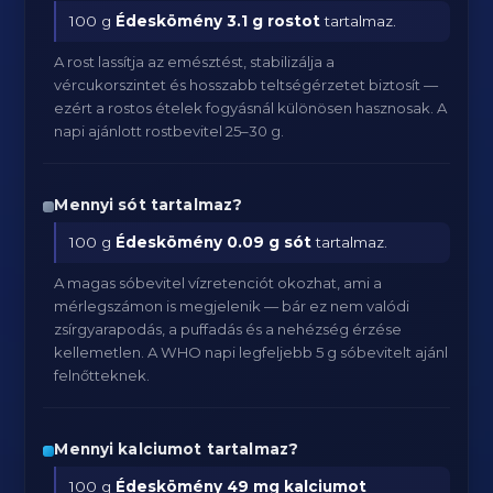
100 g
Édeskömény
3.1 g rostot
tartalmaz.
A rost lassítja az emésztést, stabilizálja a
vércukorszintet és hosszabb teltségérzetet biztosít —
ezért a rostos ételek fogyásnál különösen hasznosak. A
napi ajánlott rostbevitel 25–30 g.
Mennyi sót tartalmaz?
100 g
Édeskömény
0.09 g sót
tartalmaz.
A magas sóbevitel vízretenciót okozhat, ami a
mérlegszámon is megjelenik — bár ez nem valódi
zsírgyarapodás, a puffadás és a nehézség érzése
kellemetlen. A WHO napi legfeljebb 5 g sóbevitelt ajánl
felnőtteknek.
Mennyi kalciumot tartalmaz?
100 g
Édeskömény
49 mg kalciumot