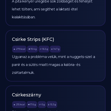
A pita kenyér üregébe sok zöldséget és fehérjét
lehet tölteni, ami segíthet a laktató étel
kialakításában.
Csirke Strips (KFC)
279
kcal
19.4
g
16.5
g
14.7
g
🔥
🥩
🥔
🫒
Ugyanaz a probléma velük, mint a nuggets-szel: a
panír és a sütés miatt magas a kalória- és
zsírtartalmuk.
Csirkeszárny
215
kcal
17.6
g
0
g
15.3
g
🔥
🥩
🥔
🫒