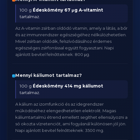
100 g
Édeskömény
67 μg A-vitamint
tartalmaz.
Az A-vitamin zsírban oldódó vitamin, amely a látás, a bőr
és az immunrendszer egészségéhez nélkülözhetetlen.
Mivel zsírban oldódik, felszívódásához érdemes
egészséges zsírforrással együtt fogyasztani. Napi
ajánlott bevitel felnőtteknek: 800 μg.
Mennyi káliumot tartalmaz?
100 g
Édeskömény
414 mg káliumot
tartalmaz.
A kálium az izomfunkció és az idegrendszer
működéséhez elengedhetetlen elektrolit. Magas
káliumtartalmú étrend emellett segíthet ellensúlyozni a
só okozta vízretenciót, ami fogyásnál különösen jól jön.
Napi ajánlott bevitel felnőtteknek: 3500 mg.