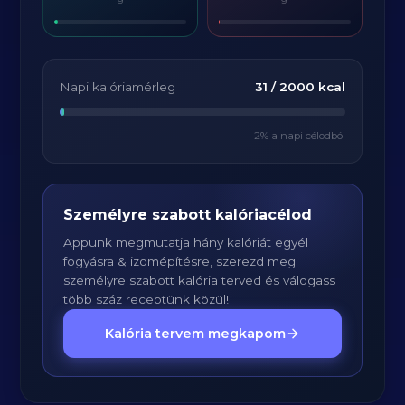
Napi kalóriamérleg
31
/
2000
kcal
2
% a napi célodból
Személyre szabott kalóriacélod
Appunk megmutatja hány kalóriát egyél
fogyásra & izomépítésre, szerezd meg
személyre szabott kalória terved és válogass
több száz receptünk közül!
Kalória tervem megkapom