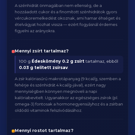
A szénhidrát önmagában nem ellenség, de a
hozzáadott cukor és a finomított szénhidrátok gyors
vércukoremelkedést okoznak, ami hamar éhséget és
ételvágyat hozhat vissza — ezért fogyásnál érdemes
figyelni az arányokra.
Mennyi zsírt tartalmaz?
100 g
Édeskömény
0.2 g zsírt
tartalmaz, ebből
0.03 g telített zsírsav
.
A zsír kalóriasűrű makrotápanyag (9 kcal/g, szemben a
fehérje és szénhidrát 4 kcal/g-jával), ezért nagy
mennyiségben könnyen megnöveli a napi
kalóriabevitelt. Ugyanakkor az egészséges zsírok (pl.
omega-3) fontosak a hormonegyensúlyhoz és a zsírban
oldódó vitaminok felszívódásához.
Mennyi rostot tartalmaz?