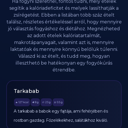
Ha fogyni szeretnél, fontos tudni, mely ételek
segítik a kalóriadeficitet és melyek lassíthatják a
zsírégetést. Ebben a listában több száz ételt
találsz, részletes értékeléssel arról, hogy mennyire
jó választás fogyáshoz és diétához. Megnézheted
az adott ételek kalóriatartalmát,
makrotápanyagait, valamint azt is, mennyire
laktatóak és mennyire könnyű belőlük túlenni.
Válaszd ki az ételt, és tudd meg, hogyan
illeszthető be hatékonyan egy fogyókúrás
étrendbe.
Tarkabab
127
kcal
8
g
23
g
0.5
g
🔥
🥩
🥔
🫒
A tarkabab a babok egy fajtája, ami fehérjében és
rostban gazdag. Főzelékekhez, salátákhoz kiváló.