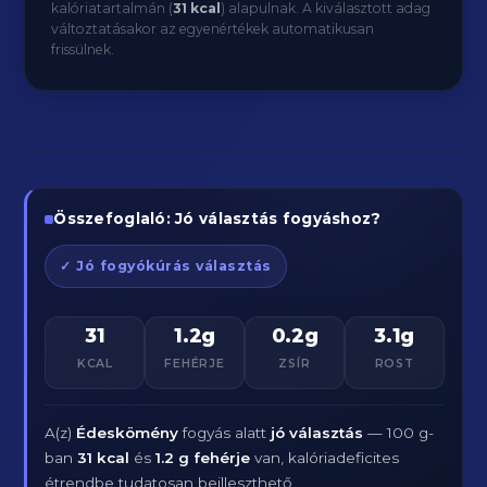
kalóriatartalmán (
31 kcal
) alapulnak. A kiválasztott adag
változtatásakor az egyenértékek automatikusan
frissülnek.
Összefoglaló: Jó választás fogyáshoz?
✓ Jó fogyókúrás választás
31
1.2g
0.2g
3.1g
KCAL
FEHÉRJE
ZSÍR
ROST
A(z)
Édeskömény
fogyás alatt
jó választás
— 100 g-
ban
31 kcal
és
1.2 g fehérje
van, kalóriadeficites
étrendbe tudatosan beilleszthető.