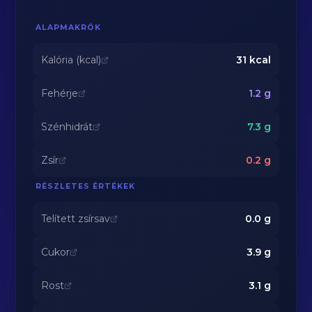
ALAPMAKRÓK
Kalória (kcal)
31
kcal
Fehérje
1.2
g
Szénhidrát
7.3
g
Zsír
0.2
g
RÉSZLETES ÉRTÉKEK
Telített zsírsav
0.0
g
Cukor
3.9
g
Rost
3.1
g