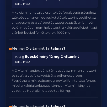
tartalmaz.
A kalcium nemcsak a csontok és fogak egészségéhez
szükséges, hanem egyes kutatások szerint segíthet az
anyagcsere és a zsírégetés szabályozásában is — bár
ez önmagában nem helyettesíti a kalóriadeficitet. Napi
ajánlott bevitel felnőtteknek: 1000 mg.
Mennyi C-vitamint tartalmaz?
100 g
Édeskömény
12 mg C-vitamint
tartalmaz.
A C-vitamin antioxidáns, támogatja az immunrendszert
és segíti a vas felszívódását a bélrendszerben.
Fogyásnál a mikrotápanyag-bevitel fenntartása fontos,
mivel a kalóriakorlátozás könnyen vitaminhiányhoz
vezethet. Napi ajánlott bevitel: 80 mg.
Mennyi A-vitamint tartalmaz?