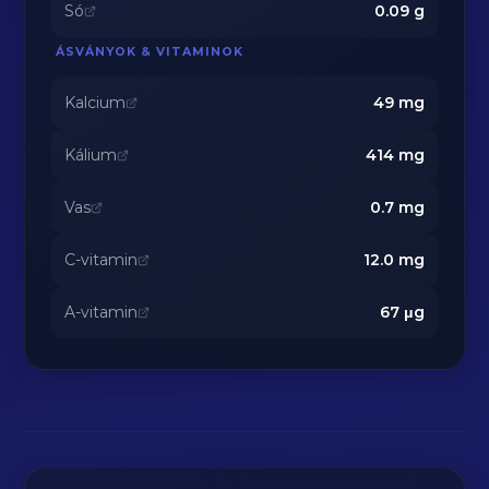
Só
0.09
g
ÁSVÁNYOK & VITAMINOK
Kalcium
49
mg
Kálium
414
mg
Vas
0.7
mg
C-vitamin
12.0
mg
A-vitamin
67
μg