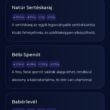
Natúr Sertéskaraj
155
kcal
21.6
g
0
g
6.9
g
🔥
🥩
🥔
🫒
A sertéskaraj az egyik legsoványabb sertéshúsrész.
Kiváló fehérjeforrás, és sokféleképpen elkészíthető.
Bébi Spenót
23
kcal
2.86
g
3.63
g
0.39
g
🔥
🥩
🥔
🫒
A friss, fiatal spenót saláták alapja lehet, rendkívül
alacsony a kalóriatartalma, és tele van vitaminnal.
Babérlevél