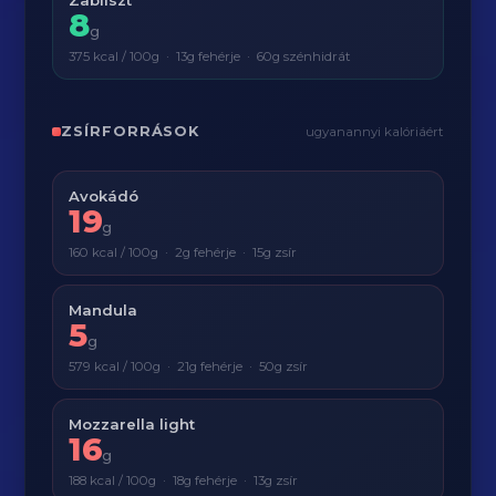
Zabliszt
8
g
375 kcal / 100g · 13g fehérje · 60g szénhidrát
ZSÍRFORRÁSOK
ugyanannyi kalóriáért
Avokádó
19
g
160 kcal / 100g · 2g fehérje · 15g zsír
Mandula
5
g
579 kcal / 100g · 21g fehérje · 50g zsír
Mozzarella light
16
g
188 kcal / 100g · 18g fehérje · 13g zsír