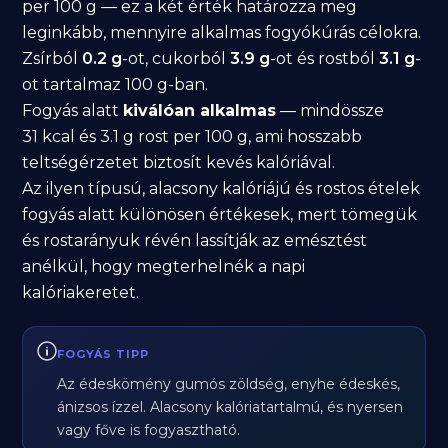
per 100 g — ez a két érték határozza meg
leginkább, mennyire alkalmas fogyókúrás célokra.
Zsírból
0.2 g
-ot, cukorból
3.9 g
-ot és rostból
3.1 g
-
ot tartalmaz 100 g-ban.
Fogyás alatt
kiválóan alkalmas
— mindössze
31 kcal és 3.1 g rost per 100 g, ami hosszabb
teltségérzetet biztosít kevés kalóriával.
Az ilyen típusú, alacsony kalóriájú és rostos ételek
fogyás alatt különösen értékesek, mert tömegük
és rostarányuk révén lassítják az emésztést
anélkül, hogy megterhelnék a napi
kalóriakeretet.
FOGYÁS TIPP
Az édeskömény gumós zöldség, enyhe édeskés,
ánizsos ízzel. Alacsony kalóriatartalmú, és nyersen
vagy főve is fogyasztható.