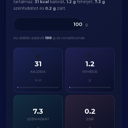
tartalmaz:
31 kcal
kalóriát,
1.2 g
fehérjét,
7.3 g
szénhidrátot és
0.2 g
zsírt.
g
Az alábbi adatok
100
g-ra vonatkoznak.
🔥
💪
31
1.2
KALÓRIA
FEHÉRJE
kcal
g
⚡
🧈
7.3
0.2
SZÉNHIDRÁT
ZSÍR
g
g