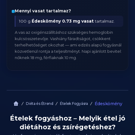
Mennyi vasat tartalmaz?
100 g
Édeskömény
0.73 mg vasat
tartalmaz.
A vas az oxigénszállításhoz szükséges hemoglobin
kulcsösszetevője. Vashiány fáradtságot, csökkent
terhelhetőséget okozhat — ami edzés alapú fogyásnál
közvetlenül rontja a teljesítményt. Napi ajánlott bevitel:
nőknek 18 mg, férfiaknak 10 mg.
Édeskömény
Diéta és Étrend
Ételek Fogyásra
Ételek fogyáshoz – Melyik étel jó
diétához és zsírégetéshez?