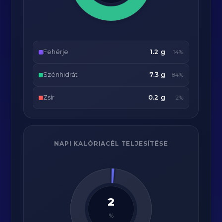
Fehérje
1.2 g
14%
Szénhidrát
7.3 g
84%
Zsír
0.2 g
2%
NAPI KALÓRIACÉL TELJESÍTÉSE
2
%