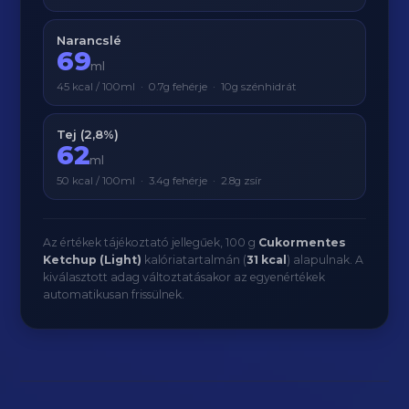
Narancslé
69
ml
45 kcal / 100ml · 0.7g fehérje · 10g szénhidrát
Tej (2,8%)
62
ml
50 kcal / 100ml · 3.4g fehérje · 2.8g zsír
Az értékek tájékoztató jellegűek, 100 g
Cukormentes
Ketchup (Light)
kalóriatartalmán (
31 kcal
) alapulnak. A
kiválasztott adag változtatásakor az egyenértékek
automatikusan frissülnek.