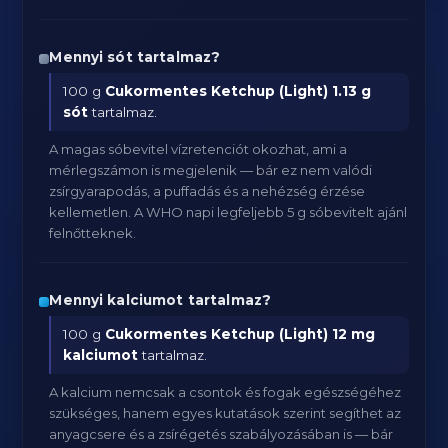
Mennyi sót tartalmaz?
100 g
Cukormentes Ketchup (Light)
1.13 g
sót
tartalmaz.
A magas sóbevitel vízretenciót okozhat, ami a
mérlegszámon is megjelenik — bár ez nem valódi
zsírgyarapodás, a puffadás és a nehézség érzése
kellemetlen. A WHO napi legfeljebb 5 g sóbevitelt ajánl
felnőtteknek.
Mennyi kalciumot tartalmaz?
100 g
Cukormentes Ketchup (Light)
12 mg
kalciumot
tartalmaz.
A kalcium nemcsak a csontok és fogak egészségéhez
szükséges, hanem egyes kutatások szerint segíthet az
anyagcsere és a zsírégetés szabályozásában is — bár