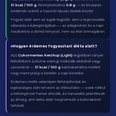
31 kcal / 100 g
, fehérjetartalma
0.8 g
— ez közepes
értéknek számít a hasonló típusú ételek között.
Fogyás alatt sem az egyik legjobb, sem a legrosszabb
választás a kategóriájában — az adagméret és a napi
összkalória a döntő tényező, nem az étel önmagában.
Hogyan érdemes fogyasztani diéta alatt?
A(z)
Cukormentes Ketchup (Light)
legjobban tányér
feltöltőként (volume eating) működik ebédnél vagy
vacsoránál —
31 kcal / 100 g
kalóriatartalma mellett
nagy mennyiség is belefér a napi keretbe.
Érdemes mellé valamilyen fehérjeforrást és
egészséges zsírt tervezni az étkezésbe — ezek nélkül
a teltségérzet hamar elmúlik, és hamarabb jelentkezik
az éhség, ami diéta alatt megnehezíti a kalóriakeret
tartását.