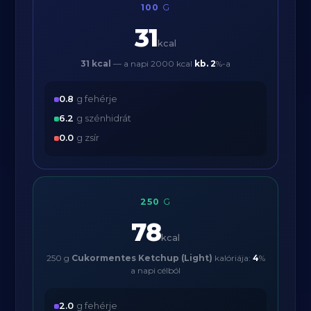
100
G
31
kcal
31 kcal
— a napi 2000 kcal
kb.
2
%-a
0.8
g fehérje
6.2
g szénhidrát
0.0
g zsír
250
G
78
kcal
250 g
Cukormentes Ketchup (Light)
kalóriája:
4
%
a napi célból
2.0
g fehérje