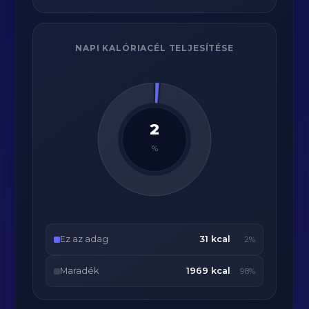
NAPI KALÓRIACÉL TELJESÍTÉSE
2
%
Ez az adag
31 kcal
2%
Maradék
1969 kcal
98%