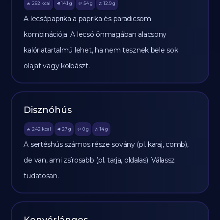
282
kcal
14.1
g
54
g
12.9
g
🔥
🥩
🥔
🫒
A lecsópaprika a paprika és paradicsom
kombinációja. A lecsó önmagában alacsony
kalóriatartalmú lehet, ha nem tesznek bele sok
olajat vagy kolbászt.
Disznóhús
242
kcal
27
g
0
g
14
g
🔥
🥩
🥔
🫒
A sertéshús számos része sovány (pl. karaj, comb),
de van, ami zsírosabb (pl. tarja, oldalas). Válassz
tudatosan.