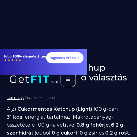
Több 1000+ elégedett tag
Ingyenes Próba →
★★★★★
Cukormentes Ketchup
(Light) fogyásra: jó választás
diéta alatt?
GetFIT App
Írta -
March 19, 2026
A(z)
Cukormentes Ketchup (Light)
100 g-ban
31 kcal
energiát tartalmaz. Makrótápanyag-
összetétele 100 g-ra vetítve:
0.8 g fehérje
,
6.2 g
szénhidrát
(ebből
0 g cukor
),
0 g zsír
és
0.2 g rost
.