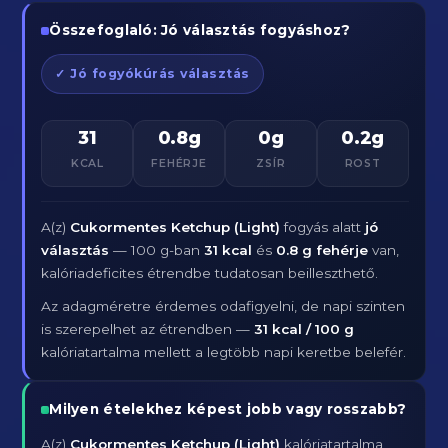
Összefoglaló: Jó választás fogyáshoz?
✓ Jó fogyókúrás választás
31
0.8g
0g
0.2g
KCAL
FEHÉRJE
ZSÍR
ROST
A(z)
Cukormentes Ketchup (Light)
fogyás alatt
jó
választás
— 100 g-ban
31 kcal
és
0.8 g fehérje
van,
kalóriadeficites étrendbe tudatosan beilleszthető.
Az adagméretre érdemes odafigyelni, de napi szinten
is szerepelhet az étrendben —
31 kcal / 100 g
kalóriatartalma mellett a legtöbb napi keretbe belefér.
Milyen ételekhez képest jobb vagy rosszabb?
A(z)
Cukormentes Ketchup (Light)
kalóriatartalma