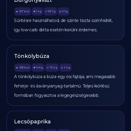
Burgonyaliszt
357
kcal
1.4
g
83.7
g
0.3
g
🔥
🥩
🥔
🫒
Sűrítésre használhatod, de szinte tiszta szénhidrát,
így low-carb diéta esetén kerülni érdemes.
Tönkölybúza
338
kcal
14.6
g
70.2
g
2.4
g
🔥
🥩
🥔
🫒
A tönkölybúza a búza egy ősi fajtája, ami magasabb
fehérje- és ásványianyag-tartalmú. Teljes kiőrlésű
formában fogyasztva a legegészségesebb.
Lecsópaprika