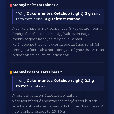
Mennyi zsírt tartalmaz?
100 g
Cukormentes Ketchup (Light)
0 g zsírt
tartalmaz, ebből
0 g telített zsírsav
.
A zsír kalóriasűrű makrotápanyag (9 kcal/g, szemben a
fehérje és szénhidrát 4 kcal/g-jával), ezért nagy
mennyiségben könnyen megnöveli a napi
kalóriabevitelt. Ugyanakkor az egészséges zsírok (pl.
omega-3) fontosak a hormonegyensúlyhoz és a zsírban
oldódó vitaminok felszívódásához.
Mennyi rostot tartalmaz?
100 g
Cukormentes Ketchup (Light)
0.2 g
rostot
tartalmaz.
A rost lassítja az emésztést, stabilizálja a
vércukorszintet és hosszabb teltségérzetet biztosít —
ezért a rostos ételek fogyásnál különösen hasznosak. A
napi ajánlott rostbevitel 25–30 g.