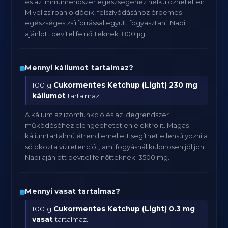
és az immunrendszer egészségéhez nélkülözhetetlen.
Mivel zsírban oldódik, felszívódásához érdemes
egészséges zsírforrással együtt fogyasztani. Napi
ajánlott bevitel felnőtteknek: 800 μg.
Mennyi káliumot tartalmaz?
100 g
Cukormentes Ketchup (Light)
230 mg
káliumot
tartalmaz.
A kálium az izomfunkció és az idegrendszer
működéséhez elengedhetetlen elektrolit. Magas
káliumtartalmú étrend emellett segíthet ellensúlyozni a
só okozta vízretenciót, ami fogyásnál különösen jól jön.
Napi ajánlott bevitel felnőtteknek: 3500 mg.
Mennyi vasat tartalmaz?
100 g
Cukormentes Ketchup (Light)
0.3 mg
vasat
tartalmaz.