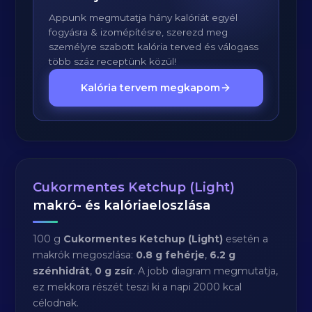
Appunk megmutatja hány kalóriát egyél
fogyásra & izomépítésre, szerezd meg
személyre szabott kalória terved és válogass
több száz receptünk közül!
Kalória tervem megkapom
Cukormentes Ketchup (Light)
makró- és kalóriaeloszlása
100 g
Cukormentes Ketchup (Light)
esetén a
makrók megoszlása:
0.8 g fehérje
,
6.2 g
szénhidrát
,
0 g zsír
. A jobb diagram megmutatja,
ez mekkora részét teszi ki a napi 2000 kcal
célodnak.