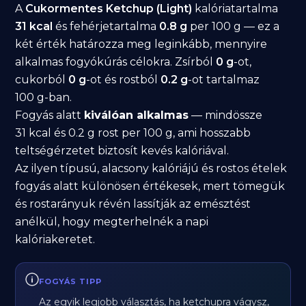
A
Cukormentes Ketchup (Light)
kalóriatartalma
31 kcal
és fehérjetartalma
0.8 g
per 100 g — ez a
két érték határozza meg leginkább, mennyire
alkalmas fogyókúrás célokra. Zsírból
0 g
-ot,
cukorból
0 g
-ot és rostból
0.2 g
-ot tartalmaz
100 g-ban.
Fogyás alatt
kiválóan alkalmas
— mindössze
31 kcal és 0.2 g rost per 100 g, ami hosszabb
teltségérzetet biztosít kevés kalóriával.
Az ilyen típusú, alacsony kalóriájú és rostos ételek
fogyás alatt különösen értékesek, mert tömegük
és rostarányuk révén lassítják az emésztést
anélkül, hogy megterhelnék a napi
kalóriakeretet.
FOGYÁS TIPP
Az egyik legjobb választás, ha ketchupra vágysz,