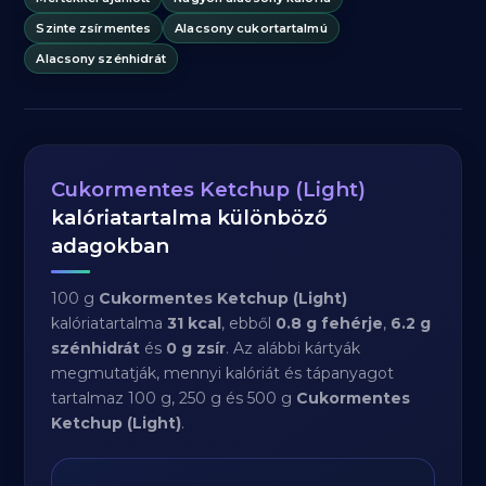
Szinte zsírmentes
Alacsony cukortartalmú
Alacsony szénhidrát
Cukormentes Ketchup (Light)
kalóriatartalma különböző
adagokban
100 g
Cukormentes Ketchup (Light)
kalóriatartalma
31 kcal
, ebből
0.8 g fehérje
,
6.2 g
szénhidrát
és
0 g zsír
. Az alábbi kártyák
megmutatják, mennyi kalóriát és tápanyagot
tartalmaz 100 g, 250 g és 500 g
Cukormentes
Ketchup (Light)
.