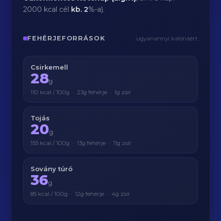
2000 kcal cél
kb.
2
%-a).
FEHÉRJEFORRÁSOK
ugyanannyi kalóriáért
Csirkemell
28
g
110 kcal / 100g · 23g fehérje · 1g zsír
Tojás
20
g
155 kcal / 100g · 13g fehérje · 11g zsír
Sovány túró
36
g
85 kcal / 100g · 12g fehérje · 4g zsír