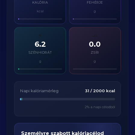
KALÓRIA
FEHÉRJE
kcal
g
⚡
🧈
6.2
0.0
SZÉNHIDRÁT
ZSÍR
g
g
Napi kalóriamérleg
31
/
2000
kcal
2
% a napi célodból
Személyre szabott kalóriacélod