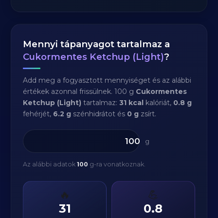
Mennyi tápanyagot tartalmaz a
Cukormentes Ketchup (Light)
?
Add meg a fogyasztott mennyiséget és az alábbi
értékek azonnal frissülnek. 100 g
Cukormentes
Ketchup (Light)
tartalmaz:
31 kcal
kalóriát,
0.8 g
fehérjét,
6.2 g
szénhidrátot és
0 g
zsírt.
g
Az alábbi adatok
100
g-ra vonatkoznak.
🔥
💪
31
0.8