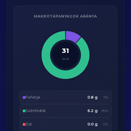
MAKRÓTÁPANYAGOK ARÁNYA
31
kcal
Fehérje
0.8 g
11%
Szénhidrát
6.2 g
89%
Zsír
0.0 g
0%