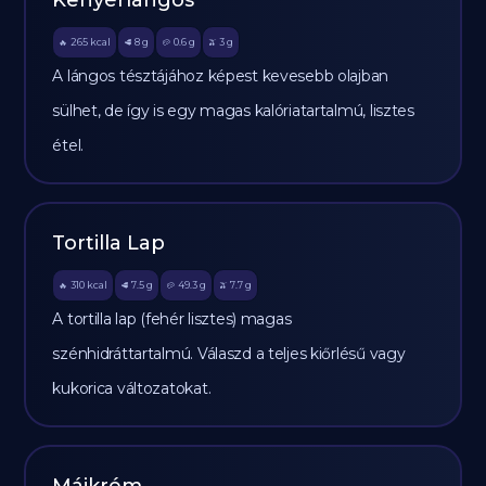
Kenyérlángos
265
kcal
8
g
0.6
g
3
g
🔥
🥩
🥔
🫒
A lángos tésztájához képest kevesebb olajban
sülhet, de így is egy magas kalóriatartalmú, lisztes
étel.
Tortilla Lap
310
kcal
7.5
g
49.3
g
7.7
g
🔥
🥩
🥔
🫒
A tortilla lap (fehér lisztes) magas
szénhidráttartalmú. Válaszd a teljes kiőrlésű vagy
kukorica változatokat.