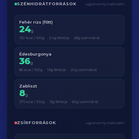
SZÉNHIDRÁTFORRÁSOK
ugyanannyi kalóriáért
Fehér rizs (főtt)
24
g
130 kcal / 100g · 2.4g fehérje · 28g szénhidrát
Édesburgonya
36
g
86 kcal / 100g · 1.6g fehérje · 20g szénhidrát
Zabliszt
8
g
375 kcal / 100g · 13g fehérje · 60g szénhidrát
ZSÍRFORRÁSOK
ugyanannyi kalóriáért