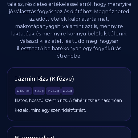
találsz, részletes értékeléssel arról, hogy mennyire
jó választás fogyáshoz és diétához. Megnézheted
az adott ételek kalóriatartalmát,
makrotápanyagait, valamint azt is, mennyire
laktatóak és mennyire könnyű belőlük túlenni.
Válaszd ki az ételt, és tudd meg, hogyan
illeszthető be hatékonyan egy fogyókúrás
étrendbe.
Jázmin Rizs (Kifőzve)
130
kcal
2.7
g
28.2
g
0.3
g
🔥
🥩
🥔
🫒
Illatos, hosszú szemű rizs. A fehér rizshez hasonlóan
kezeld, mint egy szénhidrátforrást.