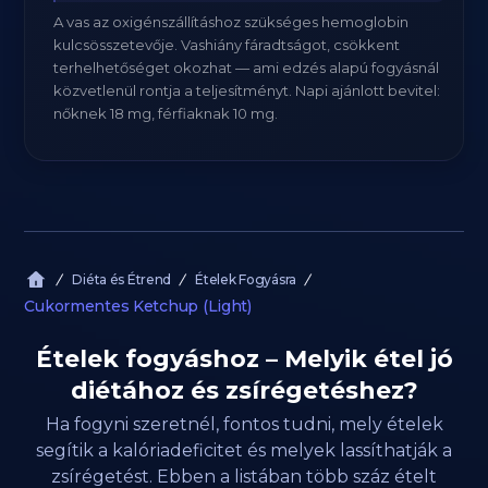
A vas az oxigénszállításhoz szükséges hemoglobin
kulcsösszetevője. Vashiány fáradtságot, csökkent
terhelhetőséget okozhat — ami edzés alapú fogyásnál
közvetlenül rontja a teljesítményt. Napi ajánlott bevitel:
nőknek 18 mg, férfiaknak 10 mg.
Diéta és Étrend
Ételek Fogyásra
Cukormentes Ketchup (Light)
Ételek fogyáshoz – Melyik étel jó
diétához és zsírégetéshez?
Ha fogyni szeretnél, fontos tudni, mely ételek
segítik a kalóriadeficitet és melyek lassíthatják a
zsírégetést. Ebben a listában több száz ételt