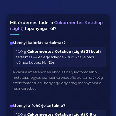
Mit érdemes tudni a
Cukormentes Ketchup
(Light)
tápanyagairól?
Mennyi kalóriát tartalmaz?
100 g
Cukormentes Ketchup (Light)
31 kcal
-t
tartalmaz — ez egy átlagos 2000 kcal-s napi
célhoz képest kb.
2
%
.
A kalória az étrendben elfoglalt hely legfontosabb
mutatója: fogyáshoz napi kalóriadeficitre van szükség,
ezért fontos tudni, hogy egy-egy adag mennyit visz a
napi keretből.
Mennyi a fehérjetartalma?
100 g
Cukormentes Ketchup (Light)
0.8 g