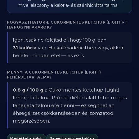
mivel alacsony a kalória- és szénhidráttartalma.
FOGYASZTHATOK-E CUKORMENTES KETCHUP (LIGHT)-T
HA FOGYNI AKAROK?
Igen, csak ne felejtsd el, hogy 100 g-ban
31 kalória
van. Ha kalóriadeficitben vagy, akkor
belefér minden étel — és ez is.
MENNYI A CUKORMENTES KETCHUP (LIGHT)
FEHÉRJETARTALMA?
0.8 g / 100 g
a Cukormentes Ketchup (Light)
fehérjetartalma. Próbálj diétád alatt több magas
fehérjetartalmú ételt enni — ez segíthet az
éhségérzet csökkentésében és izomzatod
megőrzésében.
Mértékkel ajánlott
Nagyon alacsony kalória