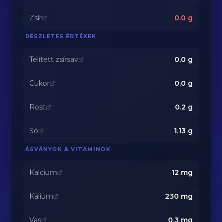
Zsír
0.0
g
RÉSZLETES ÉRTÉKEK
Telített zsírsav
0.0
g
Cukor
0.0
g
Rost
0.2
g
Só
1.13
g
ÁSVÁNYOK & VITAMINOK
Kalcium
12
mg
Kálium
230
mg
Vas
0.3
mg