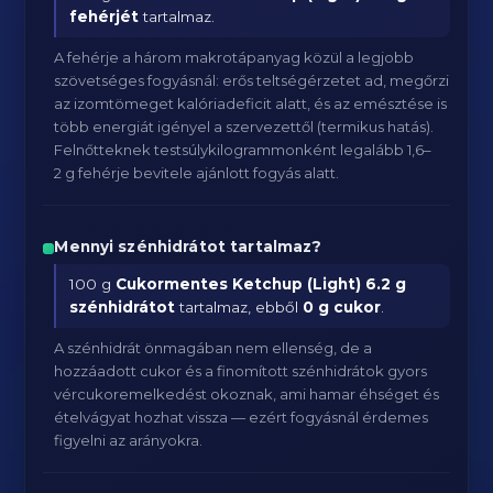
fehérjét
tartalmaz.
A fehérje a három makrotápanyag közül a legjobb
szövetséges fogyásnál: erős teltségérzetet ad, megőrzi
az izomtömeget kalóriadeficit alatt, és az emésztése is
több energiát igényel a szervezettől (termikus hatás).
Felnőtteknek testsúlykilogrammonként legalább 1,6–
2 g fehérje bevitele ajánlott fogyás alatt.
Mennyi szénhidrátot tartalmaz?
100 g
Cukormentes Ketchup (Light)
6.2 g
szénhidrátot
tartalmaz, ebből
0 g cukor
.
A szénhidrát önmagában nem ellenség, de a
hozzáadott cukor és a finomított szénhidrátok gyors
vércukoremelkedést okoznak, ami hamar éhséget és
ételvágyat hozhat vissza — ezért fogyásnál érdemes
figyelni az arányokra.