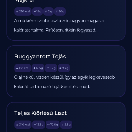
Májkrém
250
kcal
15
g
2
g
20
g
🔥
🥩
🥔
🫒
A májkrém szinte tiszta zsír, nagyon magas a
kalóriatartalma. Pirítóson, ritkán fogyaszd.
Buggyantott Tojás
143
kcal
12.5
g
0.7
g
9.4
g
🔥
🥩
🥔
🫒
Olaj nélkül, vízben készül, így az egyik legkevesebb
kalóriát tartalmazó tojáskészítési mód.
Teljes Kiőrlésű Liszt
340
kcal
13.2
g
72.6
g
2.5
g
🔥
🥩
🥔
🫒