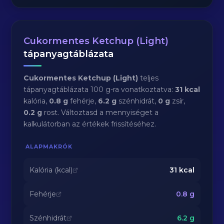
Cukormentes Ketchup (Light)
tápanyagtáblázata
Cukormentes Ketchup (Light)
teljes
tápanyagtáblázata 100 g-ra vonatkoztatva:
31 kcal
kalória,
0.8 g
fehérje,
6.2 g
szénhidrát,
0 g
zsír,
0.2 g
rost. Változtasd a mennyiséget a
kalkulátorban az értékek frissítéséhez.
ALAPMAKRÓK
Kalória (kcal)
31
kcal
Fehérje
0.8
g
Szénhidrát
6.2
g