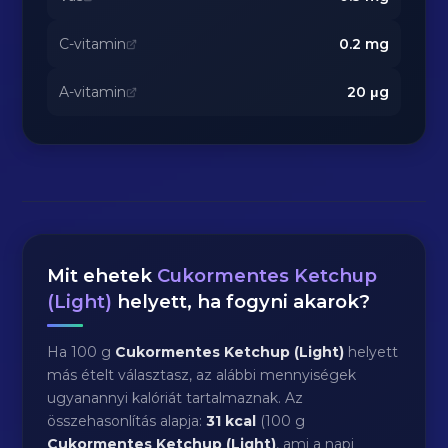
C-vitamin
0.2
mg
A-vitamin
20
μg
Mit ehetek
Cukormentes Ketchup
(Light)
helyett, ha fogyni akarok?
Ha 100 g
Cukormentes Ketchup (Light)
helyett
más ételt választasz, az alábbi mennyiségek
ugyanannyi kalóriát tartalmaznak. Az
összehasonlítás alapja:
31 kcal
(100 g
Cukormentes Ketchup (Light)
, ami a napi