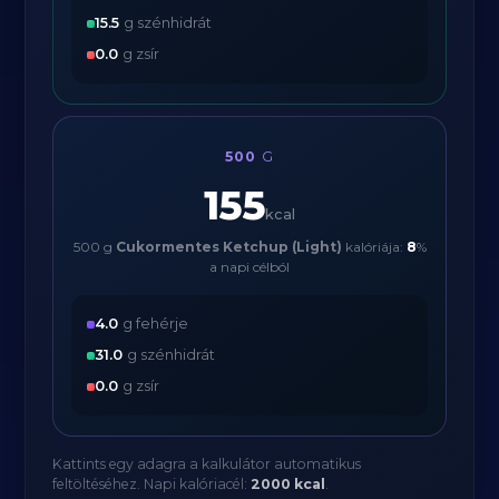
15.5
g szénhidrát
0.0
g zsír
500
G
155
kcal
500 g
Cukormentes Ketchup (Light)
kalóriája:
8
%
a napi célból
4.0
g fehérje
31.0
g szénhidrát
0.0
g zsír
Kattints egy adagra a kalkulátor automatikus
feltöltéséhez. Napi kalóriacél:
2000 kcal
.